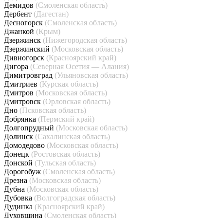
Демидов
(Смоленская область)
Дербент
(Дагестан)
Десногорск
(Смоленская область)
Джанкой
(Крым)
Дзержинск
(Нижегородская область)
Дзержинский
(Московская область)
Дивногорск
(Красноярский край)
Дигора
(Северная Осетия — Алания)
Димитровград
(Ульяновская область)
Дмитриев
(Курская область)
Дмитров
(Московская область)
Дмитровск
(Орловская область)
Дно
(Псковская область)
Добрянка
(Пермский край)
Долгопрудный
(Московская область)
Долинск
(Сахалинская область)
Домодедово
(Московская область)
Донецк
(Ростовская область)
Донской
(Тульская область)
Дорогобуж
(Смоленская область)
Дрезна
(Московская область)
Дубна
(Московская область)
Дубовка
(Волгоградская область)
Дудинка
(Красноярский край)
Духовщина
(Смоленская область)