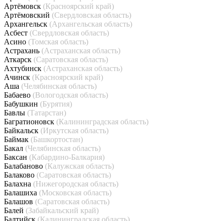
Артёмовск
(Красноярский край)
Артёмовский
(Свердловская область)
Архангельск
(Архангельская область)
Асбест
(Свердловская область)
Асино
(Томская область)
Астрахань
(Астраханская область)
Аткарск
(Саратовская область)
Ахтубинск
(Астраханская область)
Ачинск
(Красноярский край)
Аша
(Челябинская область)
Бабаево
(Вологодская область)
Бабушкин
(Бурятия)
Бавлы
(Татарстан)
Багратионовск
(Калининградская область)
Байкальск
(Иркутская область)
Баймак
(Башкортостан)
Бакал
(Челябинская область)
Баксан
(Кабардино-Балкария)
Балабаново
(Калужская область)
Балаково
(Саратовская область)
Балахна
(Нижегородская область)
Балашиха
(Московская область)
Балашов
(Саратовская область)
Балей
(Забайкальский край)
Балтийск
(Калининградская область)