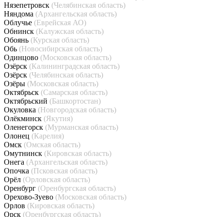
Нязепетровск
(Челябинская область)
Няндома
(Архангельская область)
Облучье
(Еврейская АО)
Обнинск
(Калужская область)
Обоянь
(Курская область)
Обь
(Новосибирская область)
Одинцово
(Московская область)
Озёрск
(Калининградская область)
Озёрск
(Челябинская область)
Озёры
(Московская область)
Октябрьск
(Самарская область)
Октябрьский
(Башкортостан)
Окуловка
(Новгородская область)
Олёкминск
(Якутия)
Оленегорск
(Мурманская область)
Олонец
(Карелия)
Омск
(Омская область)
Омутнинск
(Кировская область)
Онега
(Архангельская область)
Опочка
(Псковская область)
Орёл
(Орловская область)
Оренбург
(Оренбургская область)
Орехово-Зуево
(Московская область)
Орлов
(Кировская область)
Орск
(Оренбургская область)