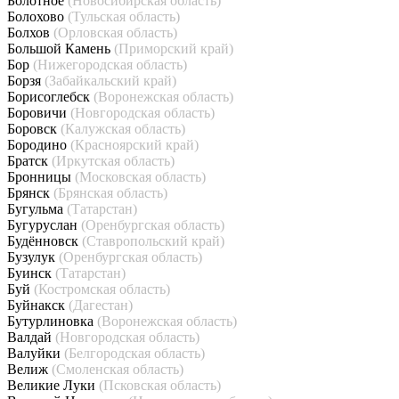
Болотное
(Новосибирская область)
Болохово
(Тульская область)
Болхов
(Орловская область)
Большой Камень
(Приморский край)
Бор
(Нижегородская область)
Борзя
(Забайкальский край)
Борисоглебск
(Воронежская область)
Боровичи
(Новгородская область)
Боровск
(Калужская область)
Бородино
(Красноярский край)
Братск
(Иркутская область)
Бронницы
(Московская область)
Брянск
(Брянская область)
Бугульма
(Татарстан)
Бугуруслан
(Оренбургская область)
Будённовск
(Ставропольский край)
Бузулук
(Оренбургская область)
Буинск
(Татарстан)
Буй
(Костромская область)
Буйнакск
(Дагестан)
Бутурлиновка
(Воронежская область)
Валдай
(Новгородская область)
Валуйки
(Белгородская область)
Велиж
(Смоленская область)
Великие Луки
(Псковская область)