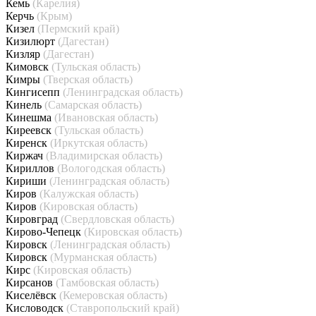
Кемь
(Карелия)
Керчь
(Крым)
Кизел
(Пермский край)
Кизилюрт
(Дагестан)
Кизляр
(Дагестан)
Кимовск
(Тульская область)
Кимры
(Тверская область)
Кингисепп
(Ленинградская область)
Кинель
(Самарская область)
Кинешма
(Ивановская область)
Киреевск
(Тульская область)
Киренск
(Иркутская область)
Киржач
(Владимирская область)
Кириллов
(Вологодская область)
Кириши
(Ленинградская область)
Киров
(Калужская область)
Киров
(Кировская область)
Кировград
(Свердловская область)
Кирово-Чепецк
(Кировская область)
Кировск
(Ленинградская область)
Кировск
(Мурманская область)
Кирс
(Кировская область)
Кирсанов
(Тамбовская область)
Киселёвск
(Кемеровская область)
Кисловодск
(Ставропольский край)