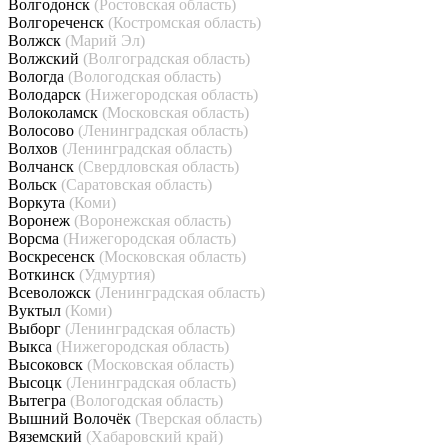
Волгодонск
(Ростовская область)
Волгореченск
(Костромская область)
Волжск
(Марий Эл)
Волжский
(Волгоградская область)
Вологда
(Вологодская область)
Володарск
(Нижегородская область)
Волоколамск
(Московская область)
Волосово
(Ленинградская область)
Волхов
(Ленинградская область)
Волчанск
(Свердловская область)
Вольск
(Саратовская область)
Воркута
(Коми)
Воронеж
(Воронежская область)
Ворсма
(Нижегородская область)
Воскресенск
(Московская область)
Воткинск
(Удмуртия)
Всеволожск
(Ленинградская область)
Вуктыл
(Коми)
Выборг
(Ленинградская область)
Выкса
(Нижегородская область)
Высоковск
(Московская область)
Высоцк
(Ленинградская область)
Вытегра
(Вологодская область)
Вышний Волочёк
(Тверская область)
Вяземский
(Хабаровский край)