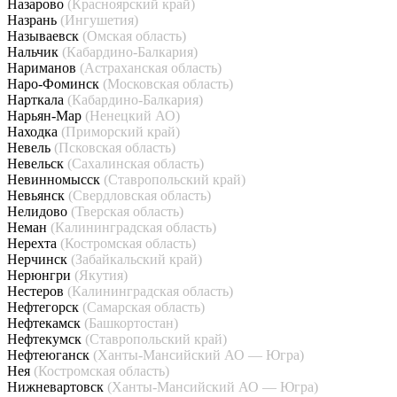
Назарово
(Красноярский край)
Назрань
(Ингушетия)
Называевск
(Омская область)
Нальчик
(Кабардино-Балкария)
Нариманов
(Астраханская область)
Наро-Фоминск
(Московская область)
Нарткала
(Кабардино-Балкария)
Нарьян-Мар
(Ненецкий АО)
Находка
(Приморский край)
Невель
(Псковская область)
Невельск
(Сахалинская область)
Невинномысск
(Ставропольский край)
Невьянск
(Свердловская область)
Нелидово
(Тверская область)
Неман
(Калининградская область)
Нерехта
(Костромская область)
Нерчинск
(Забайкальский край)
Нерюнгри
(Якутия)
Нестеров
(Калининградская область)
Нефтегорск
(Самарская область)
Нефтекамск
(Башкортостан)
Нефтекумск
(Ставропольский край)
Нефтеюганск
(Ханты-Мансийский АО — Югра)
Нея
(Костромская область)
Нижневартовск
(Ханты-Мансийский АО — Югра)