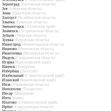
Зерноград
(Ростовская область)
Зея
(Амурская область)
Зима
(Иркутская область)
Златоуст
(Челябинская область)
Злынка
(Брянская область)
Змеиногорск
(Алтайский край)
Знаменск
(Астраханская область)
Зубцов
(Тверская область)
Зуевка
(Кировская область)
Ивангород
(Ленинградская область)
Иваново
(Ивановская область)
Ивантеевка
(Московская область)
Ивдель
(Свердловская область)
Игарка
(Красноярский край)
Ижевск
(Удмуртия)
Избербаш
(Дагестан)
Изобильный
(Ставропольский край)
Иланский
(Красноярский край)
Инза
(Ульяновская область)
Иннополис
(Татарстан)
Инсар
(Мордовия)
Инта
(Коми)
Ипатово
(Ставропольский край)
Ирбит
(Свердловская область)