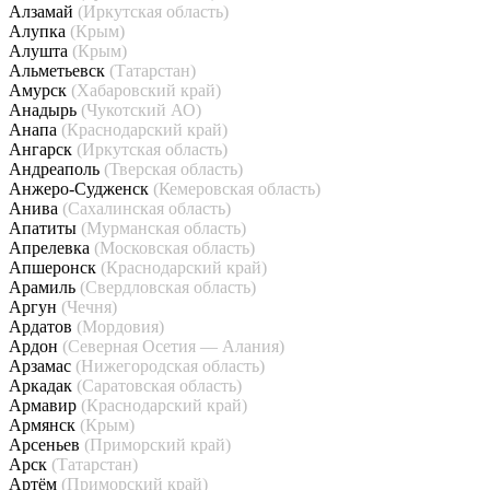
Алзамай
(Иркутская область)
Алупка
(Крым)
Алушта
(Крым)
Альметьевск
(Татарстан)
Амурск
(Хабаровский край)
Анадырь
(Чукотский АО)
Анапа
(Краснодарский край)
Ангарск
(Иркутская область)
Андреаполь
(Тверская область)
Анжеро-Судженск
(Кемеровская область)
Анива
(Сахалинская область)
Апатиты
(Мурманская область)
Апрелевка
(Московская область)
Апшеронск
(Краснодарский край)
Арамиль
(Свердловская область)
Аргун
(Чечня)
Ардатов
(Мордовия)
Ардон
(Северная Осетия — Алания)
Арзамас
(Нижегородская область)
Аркадак
(Саратовская область)
Армавир
(Краснодарский край)
Армянск
(Крым)
Арсеньев
(Приморский край)
Арск
(Татарстан)
Артём
(Приморский край)