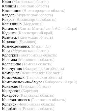
Клин
(Московская область)
Клинцы
(Брянская область)
Княгинино
(Нижегородская область)
Ковдор
(Мурманская область)
Ковров
(Владимирская область)
Ковылкино
(Мордовия)
Когалым
(Ханты-Мансийский АО — Югра)
Кодинск
(Красноярский край)
Козельск
(Калужская область)
Козловка
(Чувашия)
Козьмодемьянск
(Марий Эл)
Кола
(Мурманская область)
Кологрив
(Костромская область)
Коломна
(Московская область)
Колпашево
(Томская область)
Кольчугино
(Владимирская область)
Коммунар
(Ленинградская область)
Комсомольск
(Ивановская область)
Комсомольск-на-Амуре
(Хабаровский край)
Конаково
(Тверская область)
Кондопога
(Карелия)
Кондрово
(Калужская область)
Константиновск
(Ростовская область)
Копейск
(Челябинская область)
Кораблино
(Рязанская область)