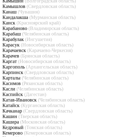
Камышин
(Волгоградская область)
Камышлов
(Свердловская область)
Канаш
(Чувашия)
Кандалакша
(Мурманская область)
Канск
(Красноярский край)
Карабаново
(Владимирская область)
Карабаш
(Челябинская область)
Карабулак
(Ингушетия)
Карасук
(Новосибирская область)
Карачаевск
(Карачаево-Черкесия)
Карачев
(Брянская область)
Каргат
(Новосибирская область)
Каргополь
(Архангельская область)
Карпинск
(Свердловская область)
Карталы
(Челябинская область)
Касимов
(Рязанская область)
Касли
(Челябинская область)
Каспийск
(Дагестан)
Катав-Ивановск
(Челябинская область)
Катайск
(Курганская область)
Качканар
(Свердловская область)
Кашин
(Тверская область)
Кашира
(Московская область)
Кедровый
(Томская область)
Кемерово
(Кемеровская область)