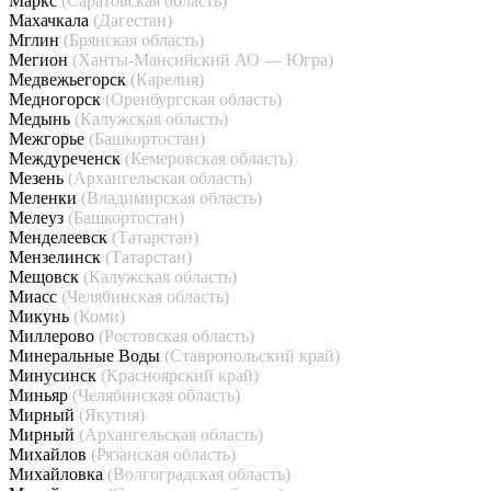
Маркс
(Саратовская область)
Махачкала
(Дагестан)
Мглин
(Брянская область)
Мегион
(Ханты-Мансийский АО — Югра)
Медвежьегорск
(Карелия)
Медногорск
(Оренбургская область)
Медынь
(Калужская область)
Межгорье
(Башкортостан)
Междуреченск
(Кемеровская область)
Мезень
(Архангельская область)
Меленки
(Владимирская область)
Мелеуз
(Башкортостан)
Менделеевск
(Татарстан)
Мензелинск
(Татарстан)
Мещовск
(Калужская область)
Миасс
(Челябинская область)
Микунь
(Коми)
Миллерово
(Ростовская область)
Минеральные Воды
(Ставропольский край)
Минусинск
(Красноярский край)
Миньяр
(Челябинская область)
Мирный
(Якутия)
Мирный
(Архангельская область)
Михайлов
(Рязанская область)
Михайловка
(Волгоградская область)