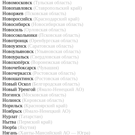
Новомосковск
(Тульская область)
Новопавловск
(Ставропольский край)
Новоржев
(Псковская область)
Новороссийск
(Краснодарский край)
Новосибирск
(Новосибирская область)
Новосиль
(Орловская область)
Новосокольники
(Псковская область)
Новотроицк
(Оренбургская область)
Новоузенск
(Саратовская область)
Новоульяновск
(Ульяновская область)
Новоуральск
(Свердловская область)
Новохопёрск
(Воронежская область)
Новочебоксарск
(Чувашия)
Новочеркасск
(Ростовская область)
Новошахтинск
(Ростовская область)
Новый Оскол
(Белгородская область)
Новый Уренгой
(Ямало-Ненецкий АО)
Ногинск
(Московская область)
Нолинск
(Кировская область)
Норильск
(Красноярский край)
Ноябрьск
(Ямало-Ненецкий АО)
Нурлат
(Татарстан)
Нытва
(Пермский край)
Нюрба
(Якутия)
Нягань
(Ханты-Мансийский АО — Югра)