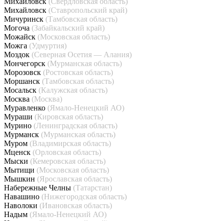
Михайловск
(Свердловская область)
Михайловск
(Ставропольский край)
Мичуринск
(Тамбовская область)
Могоча
(Забайкальский край)
Можайск
(Московская область)
Можга
(Удмуртия)
Моздок
(Северная Осетия — Алания)
Мончегорск
(Мурманская область)
Морозовск
(Ростовская область)
Моршанск
(Тамбовская область)
Мосальск
(Калужская область)
Москва
(Москва)
Муравленко
(Ямало-Ненецкий АО)
Мураши
(Кировская область)
Мурино
(Ленинградская область)
Мурманск
(Мурманская область)
Муром
(Владимирская область)
Мценск
(Орловская область)
Мыски
(Кемеровская область)
Мытищи
(Московская область)
Мышкин
(Ярославская область)
Набережные Челны
(Татарстан)
Навашино
(Нижегородская область)
Наволоки
(Ивановская область)
Надым
(Ямало-Ненецкий АО)