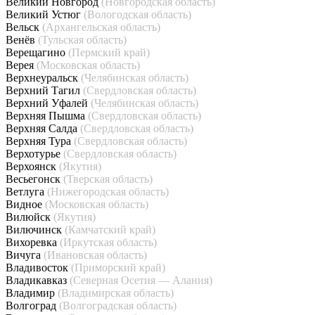
Великий Новгород
(Новгородская область)
Великий Устюг
(Вологодская область)
Вельск
(Архангельская область)
Венёв
(Тульская область)
Верещагино
(Пермский край)
Верея
(Московская область)
Верхнеуральск
(Челябинская область)
Верхний Тагил
(Свердловская область)
Верхний Уфалей
(Челябинская область)
Верхняя Пышма
(Свердловская область)
Верхняя Салда
(Свердловская область)
Верхняя Тура
(Свердловская область)
Верхотурье
(Свердловская область)
Верхоянск
(Якутия)
Весьегонск
(Тверская область)
Ветлуга
(Нижегородская область)
Видное
(Московская область)
Вилюйск
(Якутия)
Вилючинск
(Камчатский край)
Вихоревка
(Иркутская область)
Вичуга
(Ивановская область)
Владивосток
(Приморский край)
Владикавказ
(Северная Осетия — Алания)
Владимир
(Владимирская область)
Волгоград
(Волгоградская область)