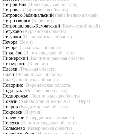
Петров Вал
(Волгоградская область)
Петровск
(Саратовская область)
Петровск-Забайкальский
(Забайкальский край)
Петрозаводск
(Карелия)
Петропавловск-Камчатский
(Камчатский край)
Петухово
(Курганская область)
Петушки
(Владимирская область)
Печора
(Коми)
Печоры
(Псковская область)
Пикалёво
(Ленинградская область)
Пионерский
(Калининградская область)
Питкяранта
(Карелия)
Плавск
(Тульская область)
Пласт
(Челябинская область)
Плёс
(Ивановская область)
Поворино
(Воронежская область)
Подольск
(Московская область)
Подпорожье
(Ленинградская область)
Покачи
(Ханты-Мансийский АО — Югра)
Покров
(Владимирская область)
Покровск
(Якутия)
Полевской
(Свердловская область)
Полесск
(Калининградская область)
Полысаево
(Кемеровская область)
Полярные Зори
(Мурманская область)