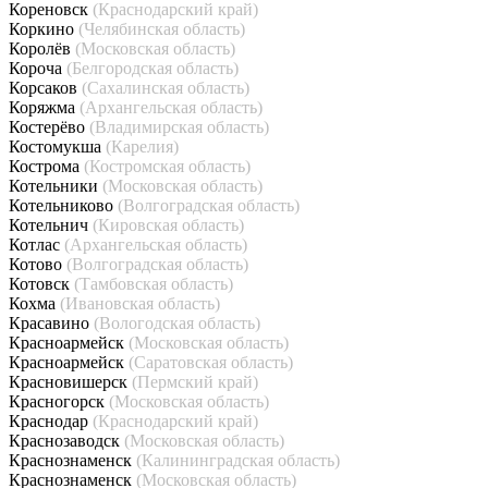
Кореновск
(Краснодарский край)
Коркино
(Челябинская область)
Королёв
(Московская область)
Короча
(Белгородская область)
Корсаков
(Сахалинская область)
Коряжма
(Архангельская область)
Костерёво
(Владимирская область)
Костомукша
(Карелия)
Кострома
(Костромская область)
Котельники
(Московская область)
Котельниково
(Волгоградская область)
Котельнич
(Кировская область)
Котлас
(Архангельская область)
Котово
(Волгоградская область)
Котовск
(Тамбовская область)
Кохма
(Ивановская область)
Красавино
(Вологодская область)
Красноармейск
(Московская область)
Красноармейск
(Саратовская область)
Красновишерск
(Пермский край)
Красногорск
(Московская область)
Краснодар
(Краснодарский край)
Краснозаводск
(Московская область)
Краснознаменск
(Калининградская область)
Краснознаменск
(Московская область)