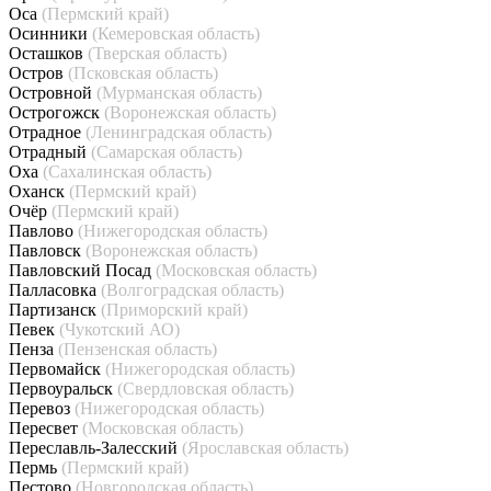
Оса
(Пермский край)
Осинники
(Кемеровская область)
Осташков
(Тверская область)
Остров
(Псковская область)
Островной
(Мурманская область)
Острогожск
(Воронежская область)
Отрадное
(Ленинградская область)
Отрадный
(Самарская область)
Оха
(Сахалинская область)
Оханск
(Пермский край)
Очёр
(Пермский край)
Павлово
(Нижегородская область)
Павловск
(Воронежская область)
Павловский Посад
(Московская область)
Палласовка
(Волгоградская область)
Партизанск
(Приморский край)
Певек
(Чукотский АО)
Пенза
(Пензенская область)
Первомайск
(Нижегородская область)
Первоуральск
(Свердловская область)
Перевоз
(Нижегородская область)
Пересвет
(Московская область)
Переславль-Залесский
(Ярославская область)
Пермь
(Пермский край)
Пестово
(Новгородская область)