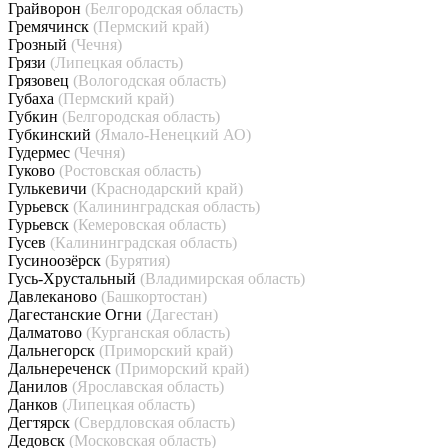
Грайворон
(Белгородская область)
Гремячинск
(Пермский край)
Грозный
(Чечня)
Грязи
(Липецкая область)
Грязовец
(Вологодская область)
Губаха
(Пермский край)
Губкин
(Белгородская область)
Губкинский
(Ямало-Ненецкий АО)
Гудермес
(Чечня)
Гуково
(Ростовская область)
Гулькевичи
(Краснодарский край)
Гурьевск
(Калининградская область)
Гурьевск
(Кемеровская область)
Гусев
(Калининградская область)
Гусиноозёрск
(Бурятия)
Гусь-Хрустальный
(Владимирская область)
Давлеканово
(Башкортостан)
Дагестанские Огни
(Дагестан)
Далматово
(Курганская область)
Дальнегорск
(Приморский край)
Дальнереченск
(Приморский край)
Данилов
(Ярославская область)
Данков
(Липецкая область)
Дегтярск
(Свердловская область)
Дедовск
(Московская область)