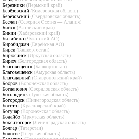
Березники
(Пермский край)
Берёзовский
(Кемеровская область)
Берёзовский
(Свердловская область)
Беслан
(Северная Осетия — Алания)
Бийск
(Алтайский край)
Бикин
(Хабаровский край)
Билибино
(Чукотский АО)
Биробиджан
(Еврейская АО)
Бирск
(Башкортостан)
Бирюсинск
(Иркутская область)
Бирюч
(Белгородская область)
Благовещенск
(Башкортостан)
Благовещенск
(Амурская область)
Благодарный
(Ставропольский край)
Бобров
(Воронежская область)
Богданович
(Свердловская область)
Богородицк
(Тульская область)
Богородск
(Нижегородская область)
Боготол
(Красноярский край)
Богучар
(Воронежская область)
Бодайбо
(Иркутская область)
Бокситогорск
(Ленинградская область)
Болгар
(Татарстан)
Бологое
(Тверская область)