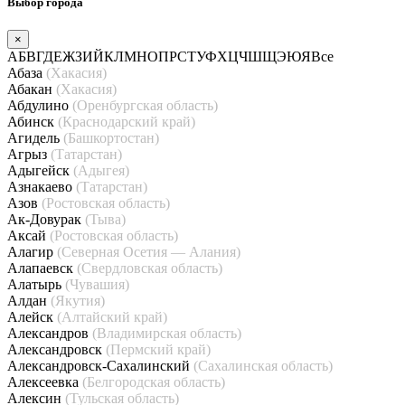
Выбор города
×
А
Б
В
Г
Д
Е
Ж
З
И
Й
К
Л
М
Н
О
П
Р
С
Т
У
Ф
Х
Ц
Ч
Ш
Щ
Э
Ю
Я
Все
Абаза
(Хакасия)
Абакан
(Хакасия)
Абдулино
(Оренбургская область)
Абинск
(Краснодарский край)
Агидель
(Башкортостан)
Агрыз
(Татарстан)
Адыгейск
(Адыгея)
Азнакаево
(Татарстан)
Азов
(Ростовская область)
Ак-Довурак
(Тыва)
Аксай
(Ростовская область)
Алагир
(Северная Осетия — Алания)
Алапаевск
(Свердловская область)
Алатырь
(Чувашия)
Алдан
(Якутия)
Алейск
(Алтайский край)
Александров
(Владимирская область)
Александровск
(Пермский край)
Александровск-Сахалинский
(Сахалинская область)
Алексеевка
(Белгородская область)
Алексин
(Тульская область)