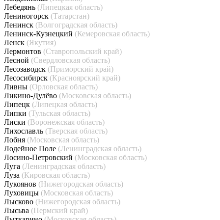
Лебедянь
(Липецкая область)
Лениногорск
(Татарстан)
Ленинск
(Волгоградская область)
Ленинск-Кузнецкий
(Кемеровская область)
Ленск
(Якутия)
Лермонтов
(Ставропольский край)
Лесной
(Свердловская область)
Лесозаводск
(Приморский край)
Лесосибирск
(Красноярский край)
Ливны
(Орловская область)
Ликино-Дулёво
(Московская область)
Липецк
(Липецкая область)
Липки
(Тульская область)
Лиски
(Воронежская область)
Лихославль
(Тверская область)
Лобня
(Московская область)
Лодейное Поле
(Ленинградская область)
Лосино-Петровский
(Московская область)
Луга
(Ленинградская область)
Луза
(Кировская область)
Лукоянов
(Нижегородская область)
Луховицы
(Московская область)
Лысково
(Нижегородская область)
Лысьва
(Пермский край)
Лыткарино
(Московская область)