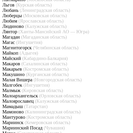
Льгов
(Курская область)
Любань
(Ленинградская область)
Люберцы
(Московская область)
Любим
(Ярославская область)
Людиново
(Калужская область)
Лянтор
(Ханты-Мансийский АО — Югра)
Магадан
(Магаданская область)
Магас
(Ингушетия)
Магнитогорск
(Челябинская область)
Майкоп
(Адыгея)
Майский
(Кабардино-Балкария)
Макаров
(Сахалинская область)
Макарьев
(Костромская область)
Макушино
(Курганская область)
Малая Вишера
(Новгородская область)
Малгобек
(Ингушетия)
Малмыж
(Кировская область)
Малоархангельск
(Орловская область)
Малоярославец
(Калужская область)
Мамадыш
(Татарстан)
Мамоново
(Калининградская область)
Мантурово
(Костромская область)
Мариинск
(Кемеровская область)
Мариинский Посад
(Чувашия)