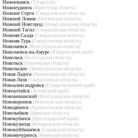
Нижнекамск
(Татарстан)
Нижнеудинск
(Иркутская область)
Нижние Серги
(Свердловская область)
Нижний Ломов
(Пензенская область)
Нижний Новгород
(Нижегородская область)
Нижний Тагил
(Свердловская область)
Нижняя Салда
(Свердловская область)
Нижняя Тура
(Свердловская область)
Николаевск
(Волгоградская область)
Николаевск-на-Амуре
(Хабаровский край)
Никольск
(Вологодская область)
Никольск
(Пензенская область)
Никольское
(Ленинградская область)
Новая Ладога
(Ленинградская область)
Новая Ляля
(Свердловская область)
Новоалександровск
(Ставропольский край)
Новоалтайск
(Алтайский край)
Новоаннинский
(Волгоградская область)
Нововоронеж
(Воронежская область)
Новодвинск
(Архангельская область)
Новозыбков
(Брянская область)
Новокубанск
(Краснодарский край)
Новокузнецк
(Кемеровская область)
Новокуйбышевск
(Самарская область)
Новомичуринск
(Рязанская область)