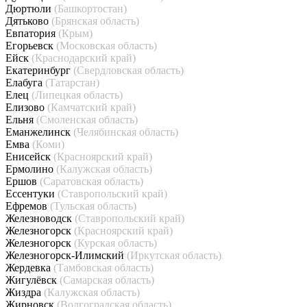
Дюртюли
(Башкортостан)
Дятьково
(Брянская область)
Евпатория
(Крым)
Егорьевск
(Московская область)
Ейск
(Краснодарский край)
Екатеринбург
(Свердловская область)
Елабуга
(Татарстан)
Елец
(Липецкая область)
Елизово
(Камчатский край)
Ельня
(Смоленская область)
Еманжелинск
(Челябинская область)
Емва
(Коми)
Енисейск
(Красноярский край)
Ермолино
(Калужская область)
Ершов
(Саратовская область)
Ессентуки
(Ставропольский край)
Ефремов
(Тульская область)
Железноводск
(Ставропольский край)
Железногорск
(Красноярский край)
Железногорск
(Курская область)
Железногорск-Илимский
(Иркутская область)
Жердевка
(Тамбовская область)
Жигулёвск
(Самарская область)
Жиздра
(Калужская область)
Жирновск
(Волгоградская область)