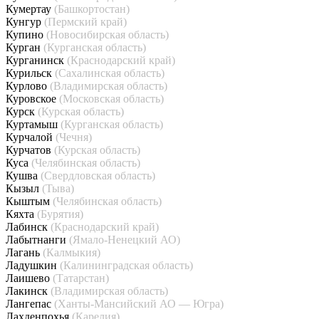
Кумертау
(Башкортостан)
Кунгур
(Пермский край)
Купино
(Новосибирская область)
Курган
(Курганская область)
Курганинск
(Краснодарский край)
Курильск
(Сахалинская область)
Курлово
(Владимирская область)
Куровское
(Московская область)
Курск
(Курская область)
Куртамыш
(Курганская область)
Курчалой
(Чечня)
Курчатов
(Курская область)
Куса
(Челябинская область)
Кушва
(Свердловская область)
Кызыл
(Тыва)
Кыштым
(Челябинская область)
Кяхта
(Бурятия)
Лабинск
(Краснодарский край)
Лабытнанги
(Ямало-Ненецкий АО)
Лагань
(Калмыкия)
Ладушкин
(Калининградская область)
Лаишево
(Татарстан)
Лакинск
(Владимирская область)
Лангепас
(Ханты-Мансийский АО — Югра)
Лахденпохья
(Карелия)