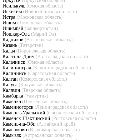
Иркутск
(Иркутская область)
Исилькуль
(Омская область)
Искитим
(Новосибирская область)
Истра
(Московская область)
Ишим
(Тюменская область)
Ишимбай
(Башкортостан)
Йошкар-Ола
(Марий Эл)
Кадников
(Вологодская область)
Казань
(Татарстан)
Калач
(Воронежская область)
Калач-на-Дону
(Волгоградская область)
Калачинск
(Омская область)
Калининград
(Калининградская область)
Калининск
(Саратовская область)
Калтан
(Кемеровская область)
Калуга
(Калужская область)
Калязин
(Тверская область)
Камбарка
(Удмуртия)
Каменка
(Пензенская область)
Каменногорск
(Ленинградская область)
Каменск-Уральский
(Свердловская область)
Каменск-Шахтинский
(Ростовская область)
Камень-на-Оби
(Алтайский край)
Камешково
(Владимирская область)
Камызяк
(Астраханская область)