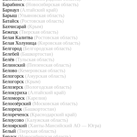
Барабинск
(Новосибирская область)
Барнаул
(Алтайский край)
Барыш
(Ульяновская область)
Батайск
(Ростовская область)
Бахчисарай
(Крым)
Бежецк
(Тверская область)
Белая Калитва
(Ростовская область)
Белая Холуница
(Кировская область)
Белгород
(Белгородская область)
Белебей
(Башкортостан)
Белёв
(Тульская область)
Белинский
(Пензенская область)
Белово
(Кемеровская область)
Белогорск
(Амурская область)
Белогорск
(Крым)
Белозерск
(Вологодская область)
Белокуриха
(Алтайский край)
Беломорск
(Карелия)
Белоозёрский
(Московская область)
Белорецк
(Башкортостан)
Белореченск
(Краснодарский край)
Белоусово
(Калужская область)
Белоярский
(Ханты-Мансийский АО — Югра)
Белый
(Тверская область)
Бердск
(Новосибирская область)