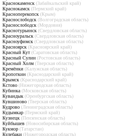
Краснокаменск
(Забайкальский край)
Краснокамск
(Пермский край)
Красноперекопск
(Крым)
Краснослободск
(Волгоградская область)
Краснослободск
(Мордовия)
Краснотурьинск
(Свердловская область)
Красноуральск
(Свердловская область)
Красноуфимск
(Свердловская область)
Красноярск
(Красноярский край)
Красный Кут
(Саратовская область)
Красный Сулин
(Ростовская область)
Красный Холм
(Тверская область)
Кремёнки
(Калужская область)
Кропоткин
(Краснодарский край)
Крымск
(Краснодарский край)
Кстово
(Нижегородская область)
Кубинка
(Московская область)
Кувандык
(Оренбургская область)
Кувшиново
(Тверская область)
Кудрово
(Ленинградская область)
Кудымкар
(Пермский край)
Кузнецк
(Пензенская область)
Куйбышев
(Новосибирская область)
Кукмор
(Татарстан)
Кулебаки
(Нижегородская область)