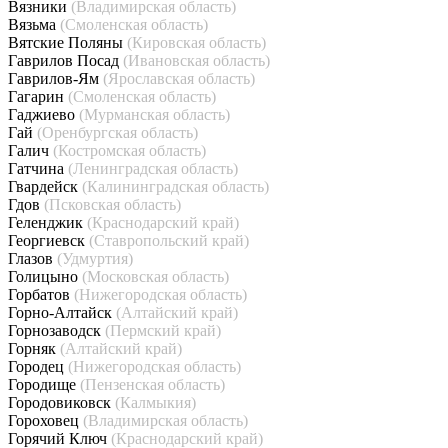
Вязники
(Владимирская область)
Вязьма
(Смоленская область)
Вятские Поляны
(Кировская область)
Гаврилов Посад
(Ивановская область)
Гаврилов-Ям
(Ярославская область)
Гагарин
(Смоленская область)
Гаджиево
(Мурманская область)
Гай
(Оренбургская область)
Галич
(Костромская область)
Гатчина
(Ленинградская область)
Гвардейск
(Калининградская область)
Гдов
(Псковская область)
Геленджик
(Краснодарский край)
Георгиевск
(Ставропольский край)
Глазов
(Удмуртия)
Голицыно
(Московская область)
Горбатов
(Нижегородская область)
Горно-Алтайск
(Алтайский край)
Горнозаводск
(Пермский край)
Горняк
(Алтайский край)
Городец
(Нижегородская область)
Городище
(Пензенская область)
Городовиковск
(Калмыкия)
Гороховец
(Владимирская область)
Горячий Ключ
(Краснодарский край)