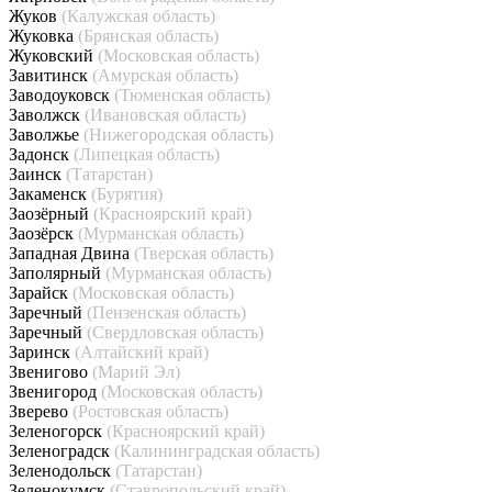
Жуков
(Калужская область)
Жуковка
(Брянская область)
Жуковский
(Московская область)
Завитинск
(Амурская область)
Заводоуковск
(Тюменская область)
Заволжск
(Ивановская область)
Заволжье
(Нижегородская область)
Задонск
(Липецкая область)
Заинск
(Татарстан)
Закаменск
(Бурятия)
Заозёрный
(Красноярский край)
Заозёрск
(Мурманская область)
Западная Двина
(Тверская область)
Заполярный
(Мурманская область)
Зарайск
(Московская область)
Заречный
(Пензенская область)
Заречный
(Свердловская область)
Заринск
(Алтайский край)
Звенигово
(Марий Эл)
Звенигород
(Московская область)
Зверево
(Ростовская область)
Зеленогорск
(Красноярский край)
Зеленоградск
(Калининградская область)
Зеленодольск
(Татарстан)
Зеленокумск
(Ставропольский край)