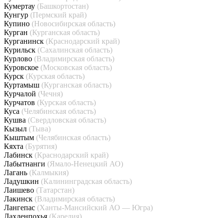
Кумертау
(Башкортостан)
Кунгур
(Пермский край)
Купино
(Новосибирская область)
Курган
(Курганская область)
Курганинск
(Краснодарский край)
Курильск
(Сахалинская область)
Курлово
(Владимирская область)
Куровское
(Московская область)
Курск
(Курская область)
Куртамыш
(Курганская область)
Курчалой
(Чечня)
Курчатов
(Курская область)
Куса
(Челябинская область)
Кушва
(Свердловская область)
Кызыл
(Тыва)
Кыштым
(Челябинская область)
Кяхта
(Бурятия)
Лабинск
(Краснодарский край)
Лабытнанги
(Ямало-Ненецкий АО)
Лагань
(Калмыкия)
Ладушкин
(Калининградская область)
Лаишево
(Татарстан)
Лакинск
(Владимирская область)
Лангепас
(Ханты-Мансийский АО — Югра)
Лахденпохья
(Карелия)