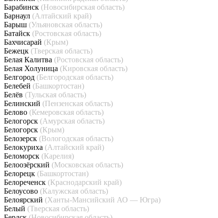
Барабинск
(Новосибирская область)
Барнаул
(Алтайский край)
Барыш
(Ульяновская область)
Батайск
(Ростовская область)
Бахчисарай
(Крым)
Бежецк
(Тверская область)
Белая Калитва
(Ростовская область)
Белая Холуница
(Кировская область)
Белгород
(Белгородская область)
Белебей
(Башкортостан)
Белёв
(Тульская область)
Белинский
(Пензенская область)
Белово
(Кемеровская область)
Белогорск
(Амурская область)
Белогорск
(Крым)
Белозерск
(Вологодская область)
Белокуриха
(Алтайский край)
Беломорск
(Карелия)
Белоозёрский
(Московская область)
Белорецк
(Башкортостан)
Белореченск
(Краснодарский край)
Белоусово
(Калужская область)
Белоярский
(Ханты-Мансийский АО — Югра)
Белый
(Тверская область)
Бердск
(Новосибирская область)