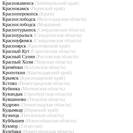
Краснокаменск
(Забайкальский край)
Краснокамск
(Пермский край)
Красноперекопск
(Крым)
Краснослободск
(Волгоградская область)
Краснослободск
(Мордовия)
Краснотурьинск
(Свердловская область)
Красноуральск
(Свердловская область)
Красноуфимск
(Свердловская область)
Красноярск
(Красноярский край)
Красный Кут
(Саратовская область)
Красный Сулин
(Ростовская область)
Красный Холм
(Тверская область)
Кремёнки
(Калужская область)
Кропоткин
(Краснодарский край)
Крымск
(Краснодарский край)
Кстово
(Нижегородская область)
Кубинка
(Московская область)
Кувандык
(Оренбургская область)
Кувшиново
(Тверская область)
Кудрово
(Ленинградская область)
Кудымкар
(Пермский край)
Кузнецк
(Пензенская область)
Куйбышев
(Новосибирская область)
Кукмор
(Татарстан)
Кулебаки
(Нижегородская область)