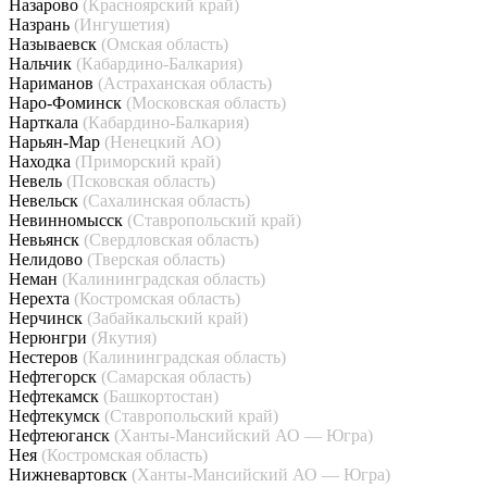
Назарово
(Красноярский край)
Назрань
(Ингушетия)
Называевск
(Омская область)
Нальчик
(Кабардино-Балкария)
Нариманов
(Астраханская область)
Наро-Фоминск
(Московская область)
Нарткала
(Кабардино-Балкария)
Нарьян-Мар
(Ненецкий АО)
Находка
(Приморский край)
Невель
(Псковская область)
Невельск
(Сахалинская область)
Невинномысск
(Ставропольский край)
Невьянск
(Свердловская область)
Нелидово
(Тверская область)
Неман
(Калининградская область)
Нерехта
(Костромская область)
Нерчинск
(Забайкальский край)
Нерюнгри
(Якутия)
Нестеров
(Калининградская область)
Нефтегорск
(Самарская область)
Нефтекамск
(Башкортостан)
Нефтекумск
(Ставропольский край)
Нефтеюганск
(Ханты-Мансийский АО — Югра)
Нея
(Костромская область)
Нижневартовск
(Ханты-Мансийский АО — Югра)