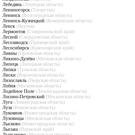
Лебедянь
(Липецкая область)
Лениногорск
(Татарстан)
Ленинск
(Волгоградская область)
Ленинск-Кузнецкий
(Кемеровская область)
Ленск
(Якутия)
Лермонтов
(Ставропольский край)
Лесной
(Свердловская область)
Лесозаводск
(Приморский край)
Лесосибирск
(Красноярский край)
Ливны
(Орловская область)
Ликино-Дулёво
(Московская область)
Липецк
(Липецкая область)
Липки
(Тульская область)
Лиски
(Воронежская область)
Лихославль
(Тверская область)
Лобня
(Московская область)
Лодейное Поле
(Ленинградская область)
Лосино-Петровский
(Московская область)
Луга
(Ленинградская область)
Луза
(Кировская область)
Лукоянов
(Нижегородская область)
Луховицы
(Московская область)
Лысково
(Нижегородская область)
Лысьва
(Пермский край)
Лыткарино
(Московская область)