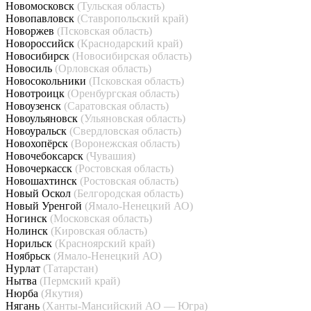
Новомосковск
(Тульская область)
Новопавловск
(Ставропольский край)
Новоржев
(Псковская область)
Новороссийск
(Краснодарский край)
Новосибирск
(Новосибирская область)
Новосиль
(Орловская область)
Новосокольники
(Псковская область)
Новотроицк
(Оренбургская область)
Новоузенск
(Саратовская область)
Новоульяновск
(Ульяновская область)
Новоуральск
(Свердловская область)
Новохопёрск
(Воронежская область)
Новочебоксарск
(Чувашия)
Новочеркасск
(Ростовская область)
Новошахтинск
(Ростовская область)
Новый Оскол
(Белгородская область)
Новый Уренгой
(Ямало-Ненецкий АО)
Ногинск
(Московская область)
Нолинск
(Кировская область)
Норильск
(Красноярский край)
Ноябрьск
(Ямало-Ненецкий АО)
Нурлат
(Татарстан)
Нытва
(Пермский край)
Нюрба
(Якутия)
Нягань
(Ханты-Мансийский АО — Югра)