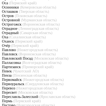
Оса
(Пермский край)
Осинники
(Кемеровская область)
Осташков
(Тверская область)
Остров
(Псковская область)
Островной
(Мурманская область)
Острогожск
(Воронежская область)
Отрадное
(Ленинградская область)
Отрадный
(Самарская область)
Оха
(Сахалинская область)
Оханск
(Пермский край)
Очёр
(Пермский край)
Павлово
(Нижегородская область)
Павловск
(Воронежская область)
Павловский Посад
(Московская область)
Палласовка
(Волгоградская область)
Партизанск
(Приморский край)
Певек
(Чукотский АО)
Пенза
(Пензенская область)
Первомайск
(Нижегородская область)
Первоуральск
(Свердловская область)
Перевоз
(Нижегородская область)
Пересвет
(Московская область)
Переславль-Залесский
(Ярославская область)
Пермь
(Пермский край)
Пестово
(Новгородская область)