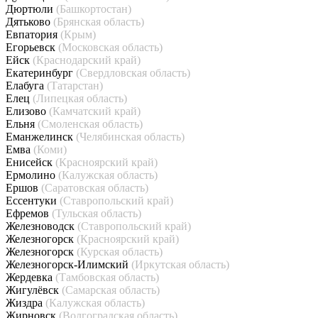
Дюртюли
(Башкортостан)
Дятьково
(Брянская область)
Евпатория
(Крым)
Егорьевск
(Московская область)
Ейск
(Краснодарский край)
Екатеринбург
(Свердловская область)
Елабуга
(Татарстан)
Елец
(Липецкая область)
Елизово
(Камчатский край)
Ельня
(Смоленская область)
Еманжелинск
(Челябинская область)
Емва
(Коми)
Енисейск
(Красноярский край)
Ермолино
(Калужская область)
Ершов
(Саратовская область)
Ессентуки
(Ставропольский край)
Ефремов
(Тульская область)
Железноводск
(Ставропольский край)
Железногорск
(Красноярский край)
Железногорск
(Курская область)
Железногорск-Илимский
(Иркутская область)
Жердевка
(Тамбовская область)
Жигулёвск
(Самарская область)
Жиздра
(Калужская область)
Жирновск
(Волгоградская область)