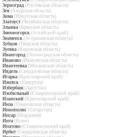
Зерноград
(Ростовская область)
Зея
(Амурская область)
Зима
(Иркутская область)
Златоуст
(Челябинская область)
Злынка
(Брянская область)
Змеиногорск
(Алтайский край)
Знаменск
(Астраханская область)
Зубцов
(Тверская область)
Зуевка
(Кировская область)
Ивангород
(Ленинградская область)
Иваново
(Ивановская область)
Ивантеевка
(Московская область)
Ивдель
(Свердловская область)
Игарка
(Красноярский край)
Ижевск
(Удмуртия)
Избербаш
(Дагестан)
Изобильный
(Ставропольский край)
Иланский
(Красноярский край)
Инза
(Ульяновская область)
Иннополис
(Татарстан)
Инсар
(Мордовия)
Инта
(Коми)
Ипатово
(Ставропольский край)
Ирбит
(Свердловская область)