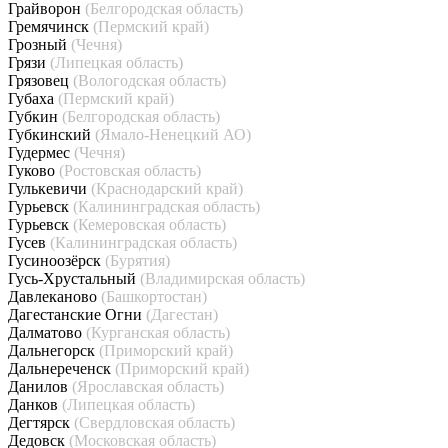
Грайворон
(Белгородская область)
Гремячинск
(Пермский край)
Грозный
(Чечня)
Грязи
(Липецкая область)
Грязовец
(Вологодская область)
Губаха
(Пермский край)
Губкин
(Белгородская область)
Губкинский
(Ямало-Ненецкий АО)
Гудермес
(Чечня)
Гуково
(Ростовская область)
Гулькевичи
(Краснодарский край)
Гурьевск
(Калининградская область)
Гурьевск
(Кемеровская область)
Гусев
(Калининградская область)
Гусиноозёрск
(Бурятия)
Гусь-Хрустальный
(Владимирская область)
Давлеканово
(Башкортостан)
Дагестанские Огни
(Дагестан)
Далматово
(Курганская область)
Дальнегорск
(Приморский край)
Дальнереченск
(Приморский край)
Данилов
(Ярославская область)
Данков
(Липецкая область)
Дегтярск
(Свердловская область)
Дедовск
(Московская область)