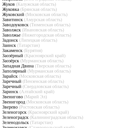
Жуков
(Калужская область)
Жуковка
(Брянская область)
Жуковский
(Московская область)
Завитинск
(Амурская область)
Заводоуковск
(Тюменская область)
Заволжск
(Ивановская область)
Заволжье
(Нижегородская область)
Задонск
(Липецкая область)
Заинск
(Татарстан)
Закаменск
(Бурятия)
Заозёрный
(Красноярский край)
Заозёрск
(Мурманская область)
Западная Двина
(Тверская область)
Заполярный
(Мурманская область)
Зарайск
(Московская область)
Заречный
(Пензенская область)
Заречный
(Свердловская область)
Заринск
(Алтайский край)
Звенигово
(Марий Эл)
Звенигород
(Московская область)
Зверево
(Ростовская область)
Зеленогорск
(Красноярский край)
Зеленоградск
(Калининградская область)
Зеленодольск
(Татарстан)
Зеленокумск
(Ставропольский край)