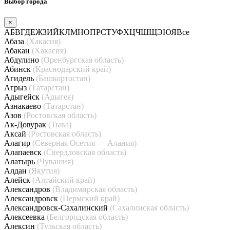
Выбор города
×
А
Б
В
Г
Д
Е
Ж
З
И
Й
К
Л
М
Н
О
П
Р
С
Т
У
Ф
Х
Ц
Ч
Ш
Щ
Э
Ю
Я
Все
Абаза
(Хакасия)
Абакан
(Хакасия)
Абдулино
(Оренбургская область)
Абинск
(Краснодарский край)
Агидель
(Башкортостан)
Агрыз
(Татарстан)
Адыгейск
(Адыгея)
Азнакаево
(Татарстан)
Азов
(Ростовская область)
Ак-Довурак
(Тыва)
Аксай
(Ростовская область)
Алагир
(Северная Осетия — Алания)
Алапаевск
(Свердловская область)
Алатырь
(Чувашия)
Алдан
(Якутия)
Алейск
(Алтайский край)
Александров
(Владимирская область)
Александровск
(Пермский край)
Александровск-Сахалинский
(Сахалинская область)
Алексеевка
(Белгородская область)
Алексин
(Тульская область)