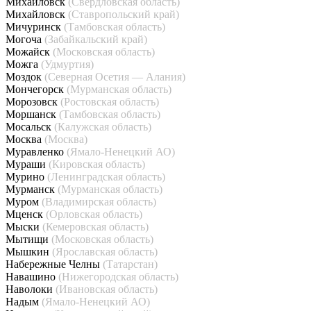
Михайловск
(Свердловская область)
Михайловск
(Ставропольский край)
Мичуринск
(Тамбовская область)
Могоча
(Забайкальский край)
Можайск
(Московская область)
Можга
(Удмуртия)
Моздок
(Северная Осетия — Алания)
Мончегорск
(Мурманская область)
Морозовск
(Ростовская область)
Моршанск
(Тамбовская область)
Мосальск
(Калужская область)
Москва
(Москва)
Муравленко
(Ямало-Ненецкий АО)
Мураши
(Кировская область)
Мурино
(Ленинградская область)
Мурманск
(Мурманская область)
Муром
(Владимирская область)
Мценск
(Орловская область)
Мыски
(Кемеровская область)
Мытищи
(Московская область)
Мышкин
(Ярославская область)
Набережные Челны
(Татарстан)
Навашино
(Нижегородская область)
Наволоки
(Ивановская область)
Надым
(Ямало-Ненецкий АО)