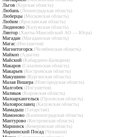
Льгов
(Курская область)
Любань
(Ленинградская область)
Люберцы
(Московская область)
Любим
(Ярославская область)
Людиново
(Калужская область)
Лянтор
(Ханты-Мансийский АО — Югра)
Магадан
(Магаданская область)
Магас
(Ингушетия)
Магнитогорск
(Челябинская область)
Майкоп
(Адыгея)
Майский
(Кабардино-Балкария)
Макаров
(Сахалинская область)
Макарьев
(Костромская область)
Макушино
(Курганская область)
Малая Вишера
(Новгородская область)
Малгобек
(Ингушетия)
Малмыж
(Кировская область)
Малоархангельск
(Орловская область)
Малоярославец
(Калужская область)
Мамадыш
(Татарстан)
Мамоново
(Калининградская область)
Мантурово
(Костромская область)
Мариинск
(Кемеровская область)
Мариинский Посад
(Чувашия)