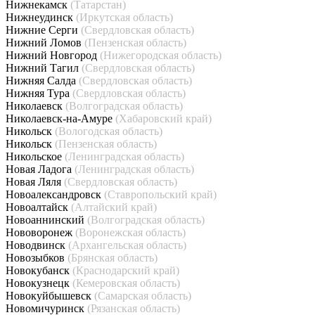
Нижнекамск
(Татарстан)
Нижнеудинск
(Иркутская область)
Нижние Серги
(Свердловская область)
Нижний Ломов
(Пензенская область)
Нижний Новгород
(Нижегородская область)
Нижний Тагил
(Свердловская область)
Нижняя Салда
(Свердловская область)
Нижняя Тура
(Свердловская область)
Николаевск
(Волгоградская область)
Николаевск-на-Амуре
(Хабаровский край)
Никольск
(Вологодская область)
Никольск
(Пензенская область)
Никольское
(Ленинградская область)
Новая Ладога
(Ленинградская область)
Новая Ляля
(Свердловская область)
Новоалександровск
(Ставропольский край)
Новоалтайск
(Алтайский край)
Новоаннинский
(Волгоградская область)
Нововоронеж
(Воронежская область)
Новодвинск
(Архангельская область)
Новозыбков
(Брянская область)
Новокубанск
(Краснодарский край)
Новокузнецк
(Кемеровская область)
Новокуйбышевск
(Самарская область)
Новомичуринск
(Рязанская область)