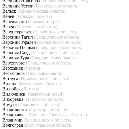
Великий Новгород
(Новгородская область)
Великий Устюг
(Вологодская область)
Вельск
(Архангельская область)
Венёв
(Тульская область)
Верещагино
(Пермский край)
Верея
(Московская область)
Верхнеуральск
(Челябинская область)
Верхний Тагил
(Свердловская область)
Верхний Уфалей
(Челябинская область)
Верхняя Пышма
(Свердловская область)
Верхняя Салда
(Свердловская область)
Верхняя Тура
(Свердловская область)
Верхотурье
(Свердловская область)
Верхоянск
(Якутия)
Весьегонск
(Тверская область)
Ветлуга
(Нижегородская область)
Видное
(Московская область)
Вилюйск
(Якутия)
Вилючинск
(Камчатский край)
Вихоревка
(Иркутская область)
Вичуга
(Ивановская область)
Владивосток
(Приморский край)
Владикавказ
(Северная Осетия — Алания)
Владимир
(Владимирская область)
Волгоград
(Волгоградская область)