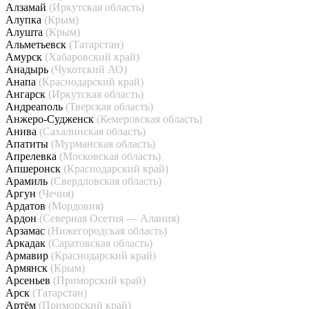
Алзамай
(Иркутская область)
Алупка
(Крым)
Алушта
(Крым)
Альметьевск
(Татарстан)
Амурск
(Хабаровский край)
Анадырь
(Чукотский АО)
Анапа
(Краснодарский край)
Ангарск
(Иркутская область)
Андреаполь
(Тверская область)
Анжеро-Судженск
(Кемеровская область)
Анива
(Сахалинская область)
Апатиты
(Мурманская область)
Апрелевка
(Московская область)
Апшеронск
(Краснодарский край)
Арамиль
(Свердловская область)
Аргун
(Чечня)
Ардатов
(Мордовия)
Ардон
(Северная Осетия — Алания)
Арзамас
(Нижегородская область)
Аркадак
(Саратовская область)
Армавир
(Краснодарский край)
Армянск
(Крым)
Арсеньев
(Приморский край)
Арск
(Татарстан)
Артём
(Приморский край)