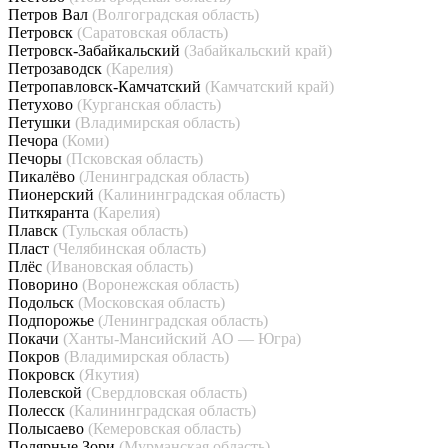
Петров Вал
(Волгоградская область)
Петровск
(Саратовская область)
Петровск-Забайкальский
(Забайкальский край)
Петрозаводск
(Карелия)
Петропавловск-Камчатский
(Камчатский край)
Петухово
(Курганская область)
Петушки
(Владимирская область)
Печора
(Коми)
Печоры
(Псковская область)
Пикалёво
(Ленинградская область)
Пионерский
(Калининградская область)
Питкяранта
(Карелия)
Плавск
(Тульская область)
Пласт
(Челябинская область)
Плёс
(Ивановская область)
Поворино
(Воронежская область)
Подольск
(Московская область)
Подпорожье
(Ленинградская область)
Покачи
(Ханты-Мансийский АО — Югра)
Покров
(Владимирская область)
Покровск
(Якутия)
Полевской
(Свердловская область)
Полесск
(Калининградская область)
Полысаево
(Кемеровская область)
Полярные Зори
(Мурманская область)