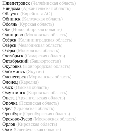
Нязепетровск
(Челябинская область)
Няндома
(Архангельская область)
Облучье
(Еврейская АО)
Обнинск
(Калужская область)
Обоянь
(Курская область)
Обь
(Новосибирская область)
Одинцово
(Московская область)
Озёрск
(Калининградская область)
Озёрск
(Челябинская область)
Озёры
(Московская область)
Октябрьск
(Самарская область)
Октябрьский
(Башкортостан)
Окуловка
(Новгородская область)
Олёкминск
(Якутия)
Оленегорск
(Мурманская область)
Олонец
(Карелия)
Омск
(Омская область)
Омутнинск
(Кировская область)
Онега
(Архангельская область)
Опочка
(Псковская область)
Орёл
(Орловская область)
Оренбург
(Оренбургская область)
Орехово-Зуево
(Московская область)
Орлов
(Кировская область)
Орск
(Оренбургская область)