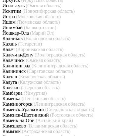
Иркутск
(Иркутская область)
Исилькуль
(Омская область)
Искитим
(Новосибирская область)
Истра
(Московская область)
Ишим
(Тюменская область)
Ишимбай
(Башкортостан)
Йошкар-Ола
(Марий Эл)
Кадников
(Вологодская область)
Казань
(Татарстан)
Калач
(Воронежская область)
Калач-на-Дону
(Волгоградская область)
Калачинск
(Омская область)
Калининград
(Калининградская область)
Калининск
(Саратовская область)
Калтан
(Кемеровская область)
Калуга
(Калужская область)
Калязин
(Тверская область)
Камбарка
(Удмуртия)
Каменка
(Пензенская область)
Каменногорск
(Ленинградская область)
Каменск-Уральский
(Свердловская область)
Каменск-Шахтинский
(Ростовская область)
Камень-на-Оби
(Алтайский край)
Камешково
(Владимирская область)
Камызяк
(Астраханская область)