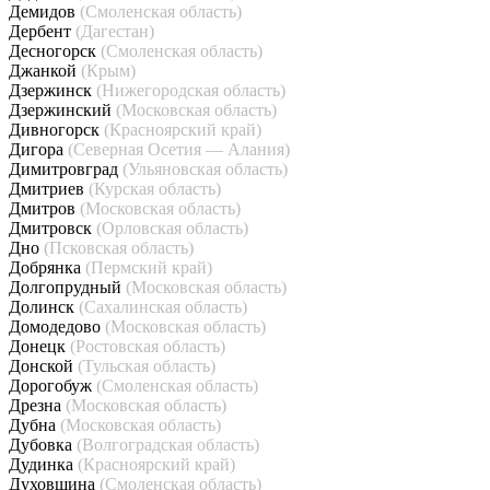
Демидов
(Смоленская область)
Дербент
(Дагестан)
Десногорск
(Смоленская область)
Джанкой
(Крым)
Дзержинск
(Нижегородская область)
Дзержинский
(Московская область)
Дивногорск
(Красноярский край)
Дигора
(Северная Осетия — Алания)
Димитровград
(Ульяновская область)
Дмитриев
(Курская область)
Дмитров
(Московская область)
Дмитровск
(Орловская область)
Дно
(Псковская область)
Добрянка
(Пермский край)
Долгопрудный
(Московская область)
Долинск
(Сахалинская область)
Домодедово
(Московская область)
Донецк
(Ростовская область)
Донской
(Тульская область)
Дорогобуж
(Смоленская область)
Дрезна
(Московская область)
Дубна
(Московская область)
Дубовка
(Волгоградская область)
Дудинка
(Красноярский край)
Духовщина
(Смоленская область)