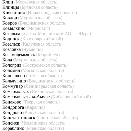
Клин
(Московская область)
Клинцы
(Брянская область)
Княгинино
(Нижегородская область)
Ковдор
(Мурманская область)
Ковров
(Владимирская область)
Ковылкино
(Мордовия)
Когалым
(Ханты-Мансийский АО — Югра)
Кодинск
(Красноярский край)
Козельск
(Калужская область)
Козловка
(Чувашия)
Козьмодемьянск
(Марий Эл)
Кола
(Мурманская область)
Кологрив
(Костромская область)
Коломна
(Московская область)
Колпашево
(Томская область)
Кольчугино
(Владимирская область)
Коммунар
(Ленинградская область)
Комсомольск
(Ивановская область)
Комсомольск-на-Амуре
(Хабаровский край)
Конаково
(Тверская область)
Кондопога
(Карелия)
Кондрово
(Калужская область)
Константиновск
(Ростовская область)
Копейск
(Челябинская область)
Кораблино
(Рязанская область)