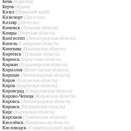
Кемь
(Карелия)
Керчь
(Крым)
Кизел
(Пермский край)
Кизилюрт
(Дагестан)
Кизляр
(Дагестан)
Кимовск
(Тульская область)
Кимры
(Тверская область)
Кингисепп
(Ленинградская область)
Кинель
(Самарская область)
Кинешма
(Ивановская область)
Киреевск
(Тульская область)
Киренск
(Иркутская область)
Киржач
(Владимирская область)
Кириллов
(Вологодская область)
Кириши
(Ленинградская область)
Киров
(Калужская область)
Киров
(Кировская область)
Кировград
(Свердловская область)
Кирово-Чепецк
(Кировская область)
Кировск
(Ленинградская область)
Кировск
(Мурманская область)
Кирс
(Кировская область)
Кирсанов
(Тамбовская область)
Киселёвск
(Кемеровская область)
Кисловодск
(Ставропольский край)