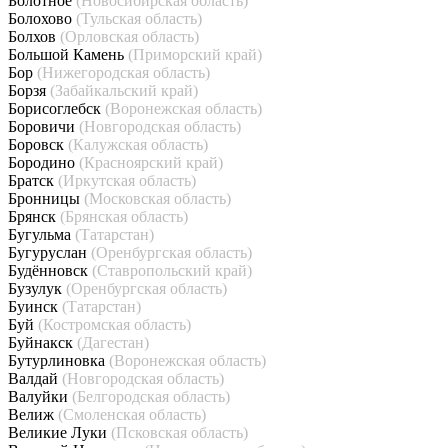
Болотное
(Новосибирская область)
Болохово
(Тульская область)
Болхов
(Орловская область)
Большой Камень
(Приморский край)
Бор
(Нижегородская область)
Борзя
(Забайкальский край)
Борисоглебск
(Воронежская область)
Боровичи
(Новгородская область)
Боровск
(Калужская область)
Бородино
(Красноярский край)
Братск
(Иркутская область)
Бронницы
(Московская область)
Брянск
(Брянская область)
Бугульма
(Татарстан)
Бугуруслан
(Оренбургская область)
Будённовск
(Ставропольский край)
Бузулук
(Оренбургская область)
Буинск
(Татарстан)
Буй
(Костромская область)
Буйнакск
(Дагестан)
Бутурлиновка
(Воронежская область)
Валдай
(Новгородская область)
Валуйки
(Белгородская область)
Велиж
(Смоленская область)
Великие Луки
(Псковская область)