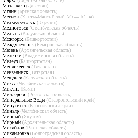
Маркс
(Саратовская область)
Махачкала
(Дагестан)
Мглин
(Брянская область)
Мегион
(Ханты-Мансийский АО — Югра)
Медвежьегорск
(Карелия)
Медногорск
(Оренбургская область)
Медынь
(Калужская область)
Межгорье
(Башкортостан)
Междуреченск
(Кемеровская область)
Мезень
(Архангельская область)
Меленки
(Владимирская область)
Мелеуз
(Башкортостан)
Менделеевск
(Татарстан)
Мензелинск
(Татарстан)
Мещовск
(Калужская область)
Миасс
(Челябинская область)
Микунь
(Коми)
Миллерово
(Ростовская область)
Минеральные Воды
(Ставропольский край)
Минусинск
(Красноярский край)
Миньяр
(Челябинская область)
Мирный
(Якутия)
Мирный
(Архангельская область)
Михайлов
(Рязанская область)
Михайловка
(Волгоградская область)