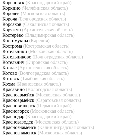
Кореновск
(Краснодарский край)
Коркино
(Челябинская область)
Королёв
(Московская область)
Короча
(Белгородская область)
Корсаков
(Сахалинская область)
Коряжма
(Архангельская область)
Костерёво
(Владимирская область)
Костомукша
(Карелия)
Кострома
(Костромская область)
Котельники
(Московская область)
Котельниково
(Волгоградская область)
Котельнич
(Кировская область)
Котлас
(Архангельская область)
Котово
(Волгоградская область)
Котовск
(Тамбовская область)
Кохма
(Ивановская область)
Красавино
(Вологодская область)
Красноармейск
(Московская область)
Красноармейск
(Саратовская область)
Красновишерск
(Пермский край)
Красногорск
(Московская область)
Краснодар
(Краснодарский край)
Краснозаводск
(Московская область)
Краснознаменск
(Калининградская область)
Краснознаменск
(Московская область)