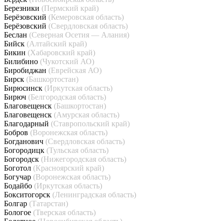
Березники
(Пермский край)
Берёзовский
(Кемеровская область)
Берёзовский
(Свердловская область)
Беслан
(Северная Осетия — Алания)
Бийск
(Алтайский край)
Бикин
(Хабаровский край)
Билибино
(Чукотский АО)
Биробиджан
(Еврейская АО)
Бирск
(Башкортостан)
Бирюсинск
(Иркутская область)
Бирюч
(Белгородская область)
Благовещенск
(Башкортостан)
Благовещенск
(Амурская область)
Благодарный
(Ставропольский край)
Бобров
(Воронежская область)
Богданович
(Свердловская область)
Богородицк
(Тульская область)
Богородск
(Нижегородская область)
Боготол
(Красноярский край)
Богучар
(Воронежская область)
Бодайбо
(Иркутская область)
Бокситогорск
(Ленинградская область)
Болгар
(Татарстан)
Бологое
(Тверская область)