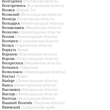
Волгодонск
(Ростовская область)
Волгореченск
(Костромская область)
Волжск
(Марий Эл)
Волжский
(Волгоградская область)
Вологда
(Вологодская область)
Володарск
(Нижегородская область)
Волоколамск
(Московская область)
Волосово
(Ленинградская область)
Волхов
(Ленинградская область)
Волчанск
(Свердловская область)
Вольск
(Саратовская область)
Воркута
(Коми)
Воронеж
(Воронежская область)
Ворсма
(Нижегородская область)
Воскресенск
(Московская область)
Воткинск
(Удмуртия)
Всеволожск
(Ленинградская область)
Вуктыл
(Коми)
Выборг
(Ленинградская область)
Выкса
(Нижегородская область)
Высоковск
(Московская область)
Высоцк
(Ленинградская область)
Вытегра
(Вологодская область)
Вышний Волочёк
(Тверская область)
Вяземский
(Хабаровский край)