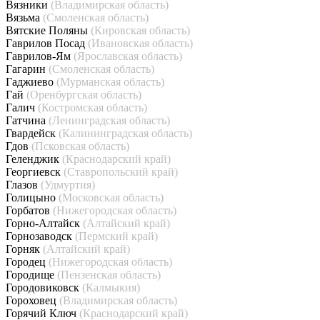
Вязники
(Владимирская область)
Вязьма
(Смоленская область)
Вятские Поляны
(Кировская область)
Гаврилов Посад
(Ивановская область)
Гаврилов-Ям
(Ярославская область)
Гагарин
(Смоленская область)
Гаджиево
(Мурманская область)
Гай
(Оренбургская область)
Галич
(Костромская область)
Гатчина
(Ленинградская область)
Гвардейск
(Калининградская область)
Гдов
(Псковская область)
Геленджик
(Краснодарский край)
Георгиевск
(Ставропольский край)
Глазов
(Удмуртия)
Голицыно
(Московская область)
Горбатов
(Нижегородская область)
Горно-Алтайск
(Алтайский край)
Горнозаводск
(Пермский край)
Горняк
(Алтайский край)
Городец
(Нижегородская область)
Городище
(Пензенская область)
Городовиковск
(Калмыкия)
Гороховец
(Владимирская область)
Горячий Ключ
(Краснодарский край)