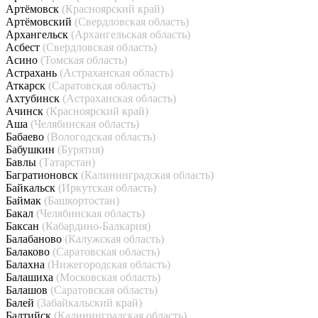
Артёмовск
(Красноярский край)
Артёмовский
(Свердловская область)
Архангельск
(Архангельская область)
Асбест
(Свердловская область)
Асино
(Томская область)
Астрахань
(Астраханская область)
Аткарск
(Саратовская область)
Ахтубинск
(Астраханская область)
Ачинск
(Красноярский край)
Аша
(Челябинская область)
Бабаево
(Вологодская область)
Бабушкин
(Бурятия)
Бавлы
(Татарстан)
Багратионовск
(Калининградская область)
Байкальск
(Иркутская область)
Баймак
(Башкортостан)
Бакал
(Челябинская область)
Баксан
(Кабардино-Балкария)
Балабаново
(Калужская область)
Балаково
(Саратовская область)
Балахна
(Нижегородская область)
Балашиха
(Московская область)
Балашов
(Саратовская область)
Балей
(Забайкальский край)
Балтийск
(Калининградская область)