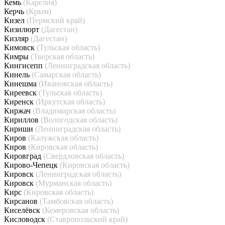
Кемь
(Карелия)
Керчь
(Крым)
Кизел
(Пермский край)
Кизилюрт
(Дагестан)
Кизляр
(Дагестан)
Кимовск
(Тульская область)
Кимры
(Тверская область)
Кингисепп
(Ленинградская область)
Кинель
(Самарская область)
Кинешма
(Ивановская область)
Киреевск
(Тульская область)
Киренск
(Иркутская область)
Киржач
(Владимирская область)
Кириллов
(Вологодская область)
Кириши
(Ленинградская область)
Киров
(Калужская область)
Киров
(Кировская область)
Кировград
(Свердловская область)
Кирово-Чепецк
(Кировская область)
Кировск
(Ленинградская область)
Кировск
(Мурманская область)
Кирс
(Кировская область)
Кирсанов
(Тамбовская область)
Киселёвск
(Кемеровская область)
Кисловодск
(Ставропольский край)