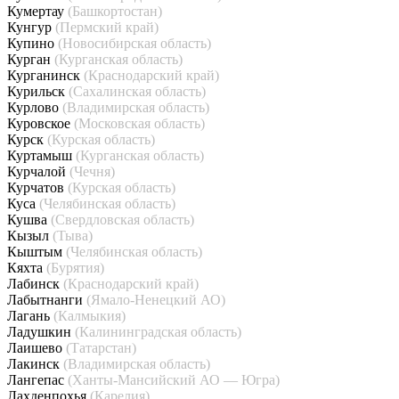
Кумертау
(Башкортостан)
Кунгур
(Пермский край)
Купино
(Новосибирская область)
Курган
(Курганская область)
Курганинск
(Краснодарский край)
Курильск
(Сахалинская область)
Курлово
(Владимирская область)
Куровское
(Московская область)
Курск
(Курская область)
Куртамыш
(Курганская область)
Курчалой
(Чечня)
Курчатов
(Курская область)
Куса
(Челябинская область)
Кушва
(Свердловская область)
Кызыл
(Тыва)
Кыштым
(Челябинская область)
Кяхта
(Бурятия)
Лабинск
(Краснодарский край)
Лабытнанги
(Ямало-Ненецкий АО)
Лагань
(Калмыкия)
Ладушкин
(Калининградская область)
Лаишево
(Татарстан)
Лакинск
(Владимирская область)
Лангепас
(Ханты-Мансийский АО — Югра)
Лахденпохья
(Карелия)