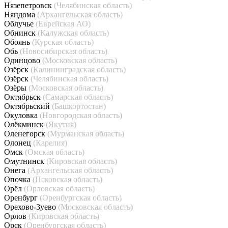
Нязепетровск
(Челябинская область)
Няндома
(Архангельская область)
Облучье
(Еврейская АО)
Обнинск
(Калужская область)
Обоянь
(Курская область)
Обь
(Новосибирская область)
Одинцово
(Московская область)
Озёрск
(Калининградская область)
Озёрск
(Челябинская область)
Озёры
(Московская область)
Октябрьск
(Самарская область)
Октябрьский
(Башкортостан)
Окуловка
(Новгородская область)
Олёкминск
(Якутия)
Оленегорск
(Мурманская область)
Олонец
(Карелия)
Омск
(Омская область)
Омутнинск
(Кировская область)
Онега
(Архангельская область)
Опочка
(Псковская область)
Орёл
(Орловская область)
Оренбург
(Оренбургская область)
Орехово-Зуево
(Московская область)
Орлов
(Кировская область)
Орск
(Оренбургская область)