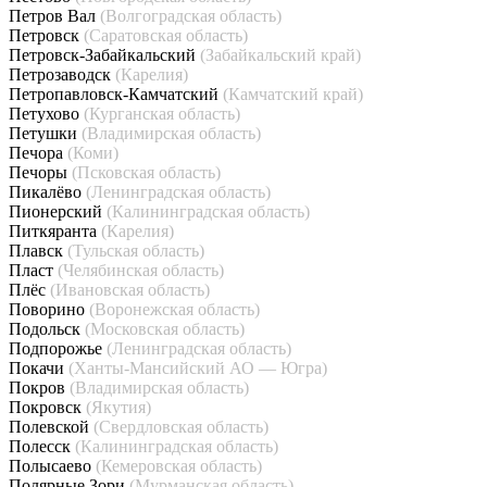
Петров Вал
(Волгоградская область)
Петровск
(Саратовская область)
Петровск-Забайкальский
(Забайкальский край)
Петрозаводск
(Карелия)
Петропавловск-Камчатский
(Камчатский край)
Петухово
(Курганская область)
Петушки
(Владимирская область)
Печора
(Коми)
Печоры
(Псковская область)
Пикалёво
(Ленинградская область)
Пионерский
(Калининградская область)
Питкяранта
(Карелия)
Плавск
(Тульская область)
Пласт
(Челябинская область)
Плёс
(Ивановская область)
Поворино
(Воронежская область)
Подольск
(Московская область)
Подпорожье
(Ленинградская область)
Покачи
(Ханты-Мансийский АО — Югра)
Покров
(Владимирская область)
Покровск
(Якутия)
Полевской
(Свердловская область)
Полесск
(Калининградская область)
Полысаево
(Кемеровская область)
Полярные Зори
(Мурманская область)