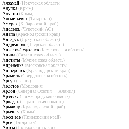
Алзамай
(Иркутская область)
Алупка
(Крым)
Алушта
(Крым)
Альметьевск
(Татарстан)
Амурск
(Хабаровский край)
Анадырь
(Чукотский АО)
Анапа
(Краснодарский край)
Ангарск
(Иркутская область)
Андреаполь
(Тверская область)
Анжеро-Судженск
(Кемеровская область)
Анива
(Сахалинская область)
Апатиты
(Мурманская область)
Апрелевка
(Московская область)
Апшеронск
(Краснодарский край)
Арамиль
(Свердловская область)
Аргун
(Чечня)
Ардатов
(Мордовия)
Ардон
(Северная Осетия — Алания)
Арзамас
(Нижегородская область)
Аркадак
(Саратовская область)
Армавир
(Краснодарский край)
Армянск
(Крым)
Арсеньев
(Приморский край)
Арск
(Татарстан)
Артём
(Приморский край)