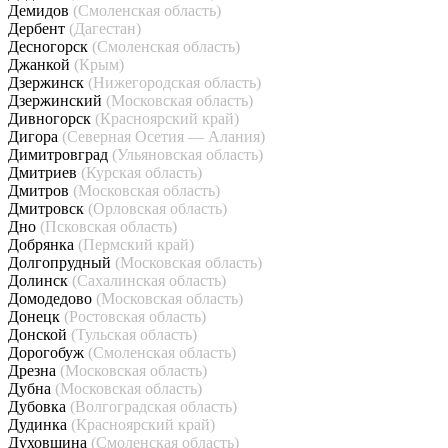
Демидов
(Смоленская область)
Дербент
(Дагестан)
Десногорск
(Смоленская область)
Джанкой
(Крым)
Дзержинск
(Нижегородская область)
Дзержинский
(Московская область)
Дивногорск
(Красноярский край)
Дигора
(Северная Осетия — Алания)
Димитровград
(Ульяновская область)
Дмитриев
(Курская область)
Дмитров
(Московская область)
Дмитровск
(Орловская область)
Дно
(Псковская область)
Добрянка
(Пермский край)
Долгопрудный
(Московская область)
Долинск
(Сахалинская область)
Домодедово
(Московская область)
Донецк
(Ростовская область)
Донской
(Тульская область)
Дорогобуж
(Смоленская область)
Дрезна
(Московская область)
Дубна
(Московская область)
Дубовка
(Волгоградская область)
Дудинка
(Красноярский край)
Духовщина
(Смоленская область)