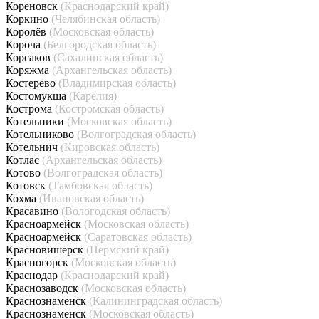
Кореновск
(Краснодарский край)
Коркино
(Челябинская область)
Королёв
(Московская область)
Короча
(Белгородская область)
Корсаков
(Сахалинская область)
Коряжма
(Архангельская область)
Костерёво
(Владимирская область)
Костомукша
(Карелия)
Кострома
(Костромская область)
Котельники
(Московская область)
Котельниково
(Волгоградская область)
Котельнич
(Кировская область)
Котлас
(Архангельская область)
Котово
(Волгоградская область)
Котовск
(Тамбовская область)
Кохма
(Ивановская область)
Красавино
(Вологодская область)
Красноармейск
(Московская область)
Красноармейск
(Саратовская область)
Красновишерск
(Пермский край)
Красногорск
(Московская область)
Краснодар
(Краснодарский край)
Краснозаводск
(Московская область)
Краснознаменск
(Калининградская область)
Краснознаменск
(Московская область)