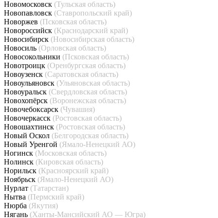
Новомосковск
(Тульская область)
Новопавловск
(Ставропольский край)
Новоржев
(Псковская область)
Новороссийск
(Краснодарский край)
Новосибирск
(Новосибирская область)
Новосиль
(Орловская область)
Новосокольники
(Псковская область)
Новотроицк
(Оренбургская область)
Новоузенск
(Саратовская область)
Новоульяновск
(Ульяновская область)
Новоуральск
(Свердловская область)
Новохопёрск
(Воронежская область)
Новочебоксарск
(Чувашия)
Новочеркасск
(Ростовская область)
Новошахтинск
(Ростовская область)
Новый Оскол
(Белгородская область)
Новый Уренгой
(Ямало-Ненецкий АО)
Ногинск
(Московская область)
Нолинск
(Кировская область)
Норильск
(Красноярский край)
Ноябрьск
(Ямало-Ненецкий АО)
Нурлат
(Татарстан)
Нытва
(Пермский край)
Нюрба
(Якутия)
Нягань
(Ханты-Мансийский АО — Югра)