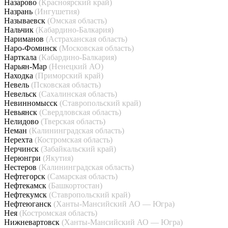
Назарово
(Красноярский край)
Назрань
(Ингушетия)
Называевск
(Омская область)
Нальчик
(Кабардино-Балкария)
Нариманов
(Астраханская область)
Наро-Фоминск
(Московская область)
Нарткала
(Кабардино-Балкария)
Нарьян-Мар
(Ненецкий АО)
Находка
(Приморский край)
Невель
(Псковская область)
Невельск
(Сахалинская область)
Невинномысск
(Ставропольский край)
Невьянск
(Свердловская область)
Нелидово
(Тверская область)
Неман
(Калининградская область)
Нерехта
(Костромская область)
Нерчинск
(Забайкальский край)
Нерюнгри
(Якутия)
Нестеров
(Калининградская область)
Нефтегорск
(Самарская область)
Нефтекамск
(Башкортостан)
Нефтекумск
(Ставропольский край)
Нефтеюганск
(Ханты-Мансийский АО — Югра)
Нея
(Костромская область)
Нижневартовск
(Ханты-Мансийский АО — Югра)