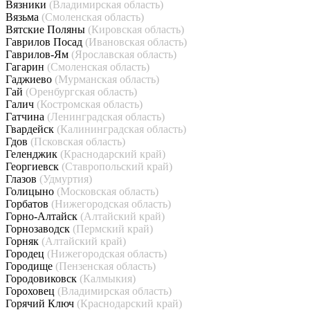
Вязники
(Владимирская область)
Вязьма
(Смоленская область)
Вятские Поляны
(Кировская область)
Гаврилов Посад
(Ивановская область)
Гаврилов-Ям
(Ярославская область)
Гагарин
(Смоленская область)
Гаджиево
(Мурманская область)
Гай
(Оренбургская область)
Галич
(Костромская область)
Гатчина
(Ленинградская область)
Гвардейск
(Калининградская область)
Гдов
(Псковская область)
Геленджик
(Краснодарский край)
Георгиевск
(Ставропольский край)
Глазов
(Удмуртия)
Голицыно
(Московская область)
Горбатов
(Нижегородская область)
Горно-Алтайск
(Алтайский край)
Горнозаводск
(Пермский край)
Горняк
(Алтайский край)
Городец
(Нижегородская область)
Городище
(Пензенская область)
Городовиковск
(Калмыкия)
Гороховец
(Владимирская область)
Горячий Ключ
(Краснодарский край)