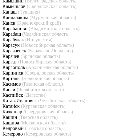
Камышин
(Волгоградская область)
Камышлов
(Свердловская область)
Канаш
(Чувашия)
Кандалакша
(Мурманская область)
Канск
(Красноярский край)
Карабаново
(Владимирская область)
Карабаш
(Челябинская область)
Карабулак
(Ингушетия)
Карасук
(Новосибирская область)
Карачаевск
(Карачаево-Черкесия)
Карачев
(Брянская область)
Каргат
(Новосибирская область)
Каргополь
(Архангельская область)
Карпинск
(Свердловская область)
Карталы
(Челябинская область)
Касимов
(Рязанская область)
Касли
(Челябинская область)
Каспийск
(Дагестан)
Катав-Ивановск
(Челябинская область)
Катайск
(Курганская область)
Качканар
(Свердловская область)
Кашин
(Тверская область)
Кашира
(Московская область)
Кедровый
(Томская область)
Кемерово
(Кемеровская область)