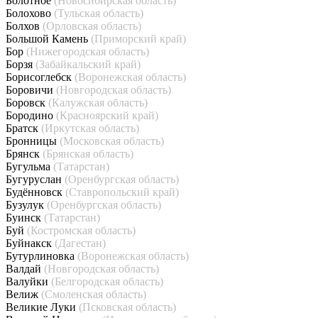
Болотное
(Новосибирская область)
Болохово
(Тульская область)
Болхов
(Орловская область)
Большой Камень
(Приморский край)
Бор
(Нижегородская область)
Борзя
(Забайкальский край)
Борисоглебск
(Воронежская область)
Боровичи
(Новгородская область)
Боровск
(Калужская область)
Бородино
(Красноярский край)
Братск
(Иркутская область)
Бронницы
(Московская область)
Брянск
(Брянская область)
Бугульма
(Татарстан)
Бугуруслан
(Оренбургская область)
Будённовск
(Ставропольский край)
Бузулук
(Оренбургская область)
Буинск
(Татарстан)
Буй
(Костромская область)
Буйнакск
(Дагестан)
Бутурлиновка
(Воронежская область)
Валдай
(Новгородская область)
Валуйки
(Белгородская область)
Велиж
(Смоленская область)
Великие Луки
(Псковская область)