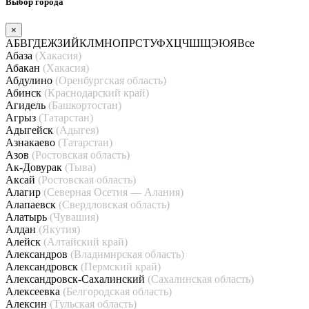
Выбор города
×
А
Б
В
Г
Д
Е
Ж
З
И
Й
К
Л
М
Н
О
П
Р
С
Т
У
Ф
Х
Ц
Ч
Ш
Щ
Э
Ю
Я
Все
Абаза
(Хакасия)
Абакан
(Хакасия)
Абдулино
(Оренбургская область)
Абинск
(Краснодарский край)
Агидель
(Башкортостан)
Агрыз
(Татарстан)
Адыгейск
(Адыгея)
Азнакаево
(Татарстан)
Азов
(Ростовская область)
Ак-Довурак
(Тыва)
Аксай
(Ростовская область)
Алагир
(Северная Осетия — Алания)
Алапаевск
(Свердловская область)
Алатырь
(Чувашия)
Алдан
(Якутия)
Алейск
(Алтайский край)
Александров
(Владимирская область)
Александровск
(Пермский край)
Александровск-Сахалинский
(Сахалинская область)
Алексеевка
(Белгородская область)
Алексин
(Тульская область)