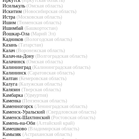
Иркутск
(Иркутская область)
Исилькуль
(Омская область)
Искитим
(Новосибирская область)
Истра
(Московская область)
Ишим
(Тюменская область)
Ишимбай
(Башкортостан)
Йошкар-Ола
(Марий Эл)
Кадников
(Вологодская область)
Казань
(Татарстан)
Калач
(Воронежская область)
Калач-на-Дону
(Волгоградская область)
Калачинск
(Омская область)
Калининград
(Калининградская область)
Калининск
(Саратовская область)
Калтан
(Кемеровская область)
Калуга
(Калужская область)
Калязин
(Тверская область)
Камбарка
(Удмуртия)
Каменка
(Пензенская область)
Каменногорск
(Ленинградская область)
Каменск-Уральский
(Свердловская область)
Каменск-Шахтинский
(Ростовская область)
Камень-на-Оби
(Алтайский край)
Камешково
(Владимирская область)
Камызяк
(Астраханская область)