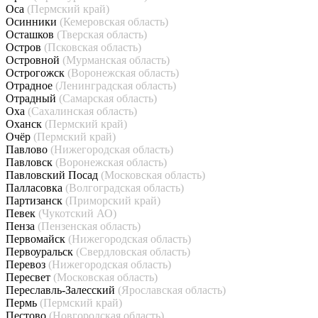
Оса
(Пермский край)
Осинники
(Кемеровская область)
Осташков
(Тверская область)
Остров
(Псковская область)
Островной
(Мурманская область)
Острогожск
(Воронежская область)
Отрадное
(Ленинградская область)
Отрадный
(Самарская область)
Оха
(Сахалинская область)
Оханск
(Пермский край)
Очёр
(Пермский край)
Павлово
(Нижегородская область)
Павловск
(Воронежская область)
Павловский Посад
(Московская область)
Палласовка
(Волгоградская область)
Партизанск
(Приморский край)
Певек
(Чукотский АО)
Пенза
(Пензенская область)
Первомайск
(Нижегородская область)
Первоуральск
(Свердловская область)
Перевоз
(Нижегородская область)
Пересвет
(Московская область)
Переславль-Залесский
(Ярославская область)
Пермь
(Пермский край)
Пестово
(Новгородская область)