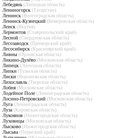
Лебедянь
(Липецкая область)
Лениногорск
(Татарстан)
Ленинск
(Волгоградская область)
Ленинск-Кузнецкий
(Кемеровская область)
Ленск
(Якутия)
Лермонтов
(Ставропольский край)
Лесной
(Свердловская область)
Лесозаводск
(Приморский край)
Лесосибирск
(Красноярский край)
Ливны
(Орловская область)
Ликино-Дулёво
(Московская область)
Липецк
(Липецкая область)
Липки
(Тульская область)
Лиски
(Воронежская область)
Лихославль
(Тверская область)
Лобня
(Московская область)
Лодейное Поле
(Ленинградская область)
Лосино-Петровский
(Московская область)
Луга
(Ленинградская область)
Луза
(Кировская область)
Лукоянов
(Нижегородская область)
Луховицы
(Московская область)
Лысково
(Нижегородская область)
Лысьва
(Пермский край)
Лыткарино
(Московская область)