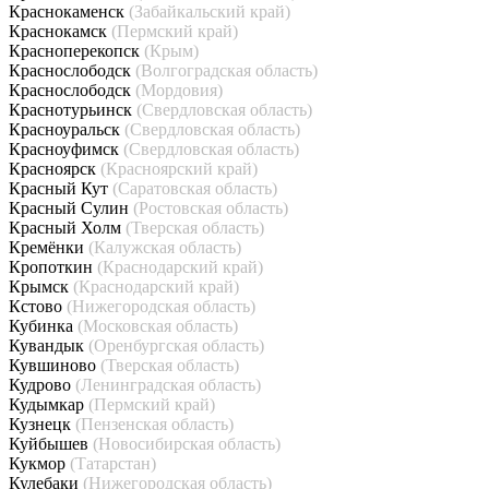
Краснокаменск
(Забайкальский край)
Краснокамск
(Пермский край)
Красноперекопск
(Крым)
Краснослободск
(Волгоградская область)
Краснослободск
(Мордовия)
Краснотурьинск
(Свердловская область)
Красноуральск
(Свердловская область)
Красноуфимск
(Свердловская область)
Красноярск
(Красноярский край)
Красный Кут
(Саратовская область)
Красный Сулин
(Ростовская область)
Красный Холм
(Тверская область)
Кремёнки
(Калужская область)
Кропоткин
(Краснодарский край)
Крымск
(Краснодарский край)
Кстово
(Нижегородская область)
Кубинка
(Московская область)
Кувандык
(Оренбургская область)
Кувшиново
(Тверская область)
Кудрово
(Ленинградская область)
Кудымкар
(Пермский край)
Кузнецк
(Пензенская область)
Куйбышев
(Новосибирская область)
Кукмор
(Татарстан)
Кулебаки
(Нижегородская область)