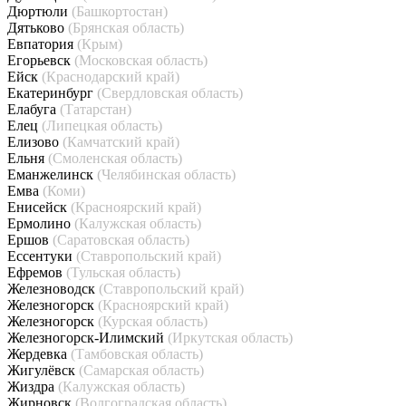
Дюртюли
(Башкортостан)
Дятьково
(Брянская область)
Евпатория
(Крым)
Егорьевск
(Московская область)
Ейск
(Краснодарский край)
Екатеринбург
(Свердловская область)
Елабуга
(Татарстан)
Елец
(Липецкая область)
Елизово
(Камчатский край)
Ельня
(Смоленская область)
Еманжелинск
(Челябинская область)
Емва
(Коми)
Енисейск
(Красноярский край)
Ермолино
(Калужская область)
Ершов
(Саратовская область)
Ессентуки
(Ставропольский край)
Ефремов
(Тульская область)
Железноводск
(Ставропольский край)
Железногорск
(Красноярский край)
Железногорск
(Курская область)
Железногорск-Илимский
(Иркутская область)
Жердевка
(Тамбовская область)
Жигулёвск
(Самарская область)
Жиздра
(Калужская область)
Жирновск
(Волгоградская область)