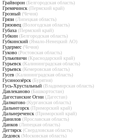
Грайворон
(Белгородская область)
Гремячинск
(Пермский край)
Грозный
(Чечня)
Грязи
(Липецкая область)
Грязовец
(Вологодская область)
Губаха
(Пермский край)
Губкин
(Белгородская область)
Губкинский
(Ямало-Ненецкий АО)
Гудермес
(Чечня)
Гуково
(Ростовская область)
Гулькевичи
(Краснодарский край)
Гурьевск
(Калининградская область)
Гурьевск
(Кемеровская область)
Гусев
(Калининградская область)
Гусиноозёрск
(Бурятия)
Гусь-Хрустальный
(Владимирская область)
Давлеканово
(Башкортостан)
Дагестанские Огни
(Дагестан)
Далматово
(Курганская область)
Дальнегорск
(Приморский край)
Дальнереченск
(Приморский край)
Данилов
(Ярославская область)
Данков
(Липецкая область)
Дегтярск
(Свердловская область)
Дедовск
(Московская область)