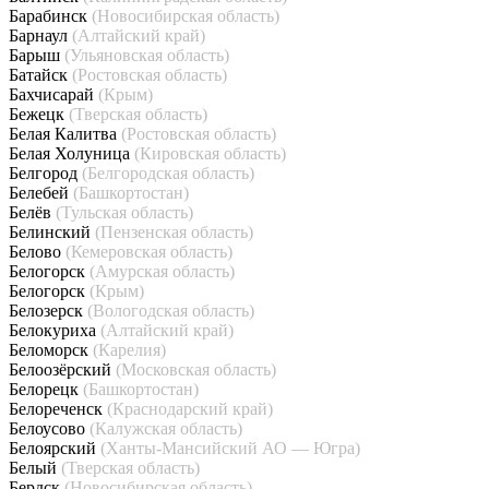
Барабинск
(Новосибирская область)
Барнаул
(Алтайский край)
Барыш
(Ульяновская область)
Батайск
(Ростовская область)
Бахчисарай
(Крым)
Бежецк
(Тверская область)
Белая Калитва
(Ростовская область)
Белая Холуница
(Кировская область)
Белгород
(Белгородская область)
Белебей
(Башкортостан)
Белёв
(Тульская область)
Белинский
(Пензенская область)
Белово
(Кемеровская область)
Белогорск
(Амурская область)
Белогорск
(Крым)
Белозерск
(Вологодская область)
Белокуриха
(Алтайский край)
Беломорск
(Карелия)
Белоозёрский
(Московская область)
Белорецк
(Башкортостан)
Белореченск
(Краснодарский край)
Белоусово
(Калужская область)
Белоярский
(Ханты-Мансийский АО — Югра)
Белый
(Тверская область)
Бердск
(Новосибирская область)