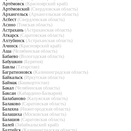
Артёмовск
(Красноярский край)
Артёмовский
(Свердловская область)
Архангельск
(Архангельская область)
Асбест
(Свердловская область)
Асино
(Томская область)
Астрахань
(Астраханская область)
Аткарск
(Саратовская область)
Ахтубинск
(Астраханская область)
Ачинск
(Красноярский край)
Аша
(Челябинская область)
Бабаево
(Вологодская область)
Бабушкин
(Бурятия)
Бавлы
(Татарстан)
Багратионовск
(Калининградская область)
Байкальск
(Иркутская область)
Баймак
(Башкортостан)
Бакал
(Челябинская область)
Баксан
(Кабардино-Балкария)
Балабаново
(Калужская область)
Балаково
(Саратовская область)
Балахна
(Нижегородская область)
Балашиха
(Московская область)
Балашов
(Саратовская область)
Балей
(Забайкальский край)
Балтийск
(Калининградская область)