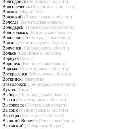
Волгодонск
(Ростовская область)
Волгореченск
(Костромская область)
Волжск
(Марий Эл)
Волжский
(Волгоградская область)
Вологда
(Вологодская область)
Володарск
(Нижегородская область)
Волоколамск
(Московская область)
Волосово
(Ленинградская область)
Волхов
(Ленинградская область)
Волчанск
(Свердловская область)
Вольск
(Саратовская область)
Воркута
(Коми)
Воронеж
(Воронежская область)
Ворсма
(Нижегородская область)
Воскресенск
(Московская область)
Воткинск
(Удмуртия)
Всеволожск
(Ленинградская область)
Вуктыл
(Коми)
Выборг
(Ленинградская область)
Выкса
(Нижегородская область)
Высоковск
(Московская область)
Высоцк
(Ленинградская область)
Вытегра
(Вологодская область)
Вышний Волочёк
(Тверская область)
Вяземский
(Хабаровский край)