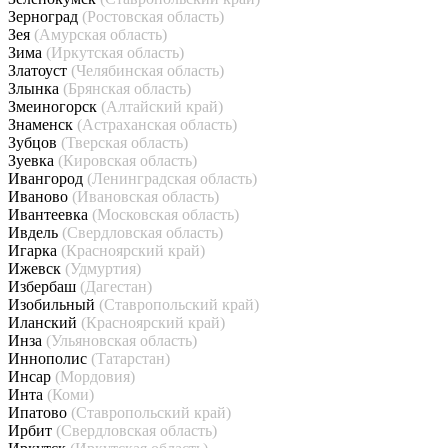
Зерноград
(Ростовская область)
Зея
(Амурская область)
Зима
(Иркутская область)
Златоуст
(Челябинская область)
Злынка
(Брянская область)
Змеиногорск
(Алтайский край)
Знаменск
(Астраханская область)
Зубцов
(Тверская область)
Зуевка
(Кировская область)
Ивангород
(Ленинградская область)
Иваново
(Ивановская область)
Ивантеевка
(Московская область)
Ивдель
(Свердловская область)
Игарка
(Красноярский край)
Ижевск
(Удмуртия)
Избербаш
(Дагестан)
Изобильный
(Ставропольский край)
Иланский
(Красноярский край)
Инза
(Ульяновская область)
Иннополис
(Татарстан)
Инсар
(Мордовия)
Инта
(Коми)
Ипатово
(Ставропольский край)
Ирбит
(Свердловская область)