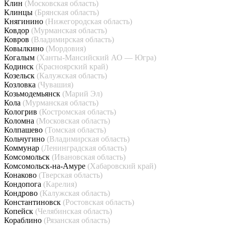
Клин
(Московская область)
Клинцы
(Брянская область)
Княгинино
(Нижегородская область)
Ковдор
(Мурманская область)
Ковров
(Владимирская область)
Ковылкино
(Мордовия)
Когалым
(Ханты-Мансийский АО — Югра)
Кодинск
(Красноярский край)
Козельск
(Калужская область)
Козловка
(Чувашия)
Козьмодемьянск
(Марий Эл)
Кола
(Мурманская область)
Кологрив
(Костромская область)
Коломна
(Московская область)
Колпашево
(Томская область)
Кольчугино
(Владимирская область)
Коммунар
(Ленинградская область)
Комсомольск
(Ивановская область)
Комсомольск-на-Амуре
(Хабаровский край)
Конаково
(Тверская область)
Кондопога
(Карелия)
Кондрово
(Калужская область)
Константиновск
(Ростовская область)
Копейск
(Челябинская область)
Кораблино
(Рязанская область)