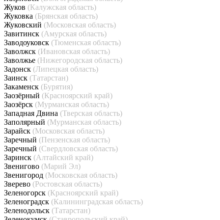
Жуков
(Калужская область)
Жуковка
(Брянская область)
Жуковский
(Московская область)
Завитинск
(Амурская область)
Заводоуковск
(Тюменская область)
Заволжск
(Ивановская область)
Заволжье
(Нижегородская область)
Задонск
(Липецкая область)
Заинск
(Татарстан)
Закаменск
(Бурятия)
Заозёрный
(Красноярский край)
Заозёрск
(Мурманская область)
Западная Двина
(Тверская область)
Заполярный
(Мурманская область)
Зарайск
(Московская область)
Заречный
(Пензенская область)
Заречный
(Свердловская область)
Заринск
(Алтайский край)
Звенигово
(Марий Эл)
Звенигород
(Московская область)
Зверево
(Ростовская область)
Зеленогорск
(Красноярский край)
Зеленоградск
(Калининградская область)
Зеленодольск
(Татарстан)
Зеленокумск
(Ставропольский край)