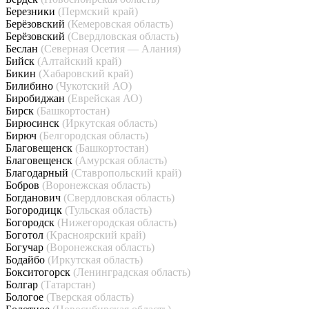
Березники
(Пермский край)
Берёзовский
(Кемеровская область)
Берёзовский
(Свердловская область)
Беслан
(Северная Осетия — Алания)
Бийск
(Алтайский край)
Бикин
(Хабаровский край)
Билибино
(Чукотский АО)
Биробиджан
(Еврейская АО)
Бирск
(Башкортостан)
Бирюсинск
(Иркутская область)
Бирюч
(Белгородская область)
Благовещенск
(Башкортостан)
Благовещенск
(Амурская область)
Благодарный
(Ставропольский край)
Бобров
(Воронежская область)
Богданович
(Свердловская область)
Богородицк
(Тульская область)
Богородск
(Нижегородская область)
Боготол
(Красноярский край)
Богучар
(Воронежская область)
Бодайбо
(Иркутская область)
Бокситогорск
(Ленинградская область)
Болгар
(Татарстан)
Бологое
(Тверская область)