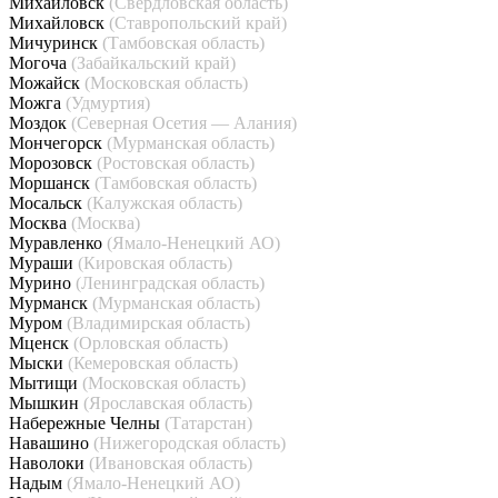
Михайловск
(Свердловская область)
Михайловск
(Ставропольский край)
Мичуринск
(Тамбовская область)
Могоча
(Забайкальский край)
Можайск
(Московская область)
Можга
(Удмуртия)
Моздок
(Северная Осетия — Алания)
Мончегорск
(Мурманская область)
Морозовск
(Ростовская область)
Моршанск
(Тамбовская область)
Мосальск
(Калужская область)
Москва
(Москва)
Муравленко
(Ямало-Ненецкий АО)
Мураши
(Кировская область)
Мурино
(Ленинградская область)
Мурманск
(Мурманская область)
Муром
(Владимирская область)
Мценск
(Орловская область)
Мыски
(Кемеровская область)
Мытищи
(Московская область)
Мышкин
(Ярославская область)
Набережные Челны
(Татарстан)
Навашино
(Нижегородская область)
Наволоки
(Ивановская область)
Надым
(Ямало-Ненецкий АО)