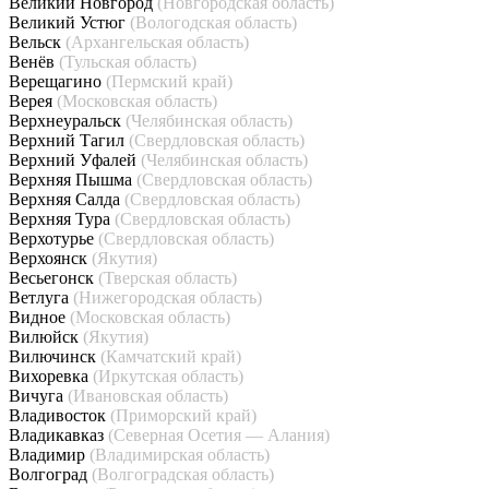
Великий Новгород
(Новгородская область)
Великий Устюг
(Вологодская область)
Вельск
(Архангельская область)
Венёв
(Тульская область)
Верещагино
(Пермский край)
Верея
(Московская область)
Верхнеуральск
(Челябинская область)
Верхний Тагил
(Свердловская область)
Верхний Уфалей
(Челябинская область)
Верхняя Пышма
(Свердловская область)
Верхняя Салда
(Свердловская область)
Верхняя Тура
(Свердловская область)
Верхотурье
(Свердловская область)
Верхоянск
(Якутия)
Весьегонск
(Тверская область)
Ветлуга
(Нижегородская область)
Видное
(Московская область)
Вилюйск
(Якутия)
Вилючинск
(Камчатский край)
Вихоревка
(Иркутская область)
Вичуга
(Ивановская область)
Владивосток
(Приморский край)
Владикавказ
(Северная Осетия — Алания)
Владимир
(Владимирская область)
Волгоград
(Волгоградская область)