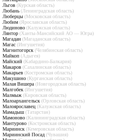
Льгов
(Курская область)
Любань
(Ленинградская область)
Люберцы
(Московская область)
Любим
(Ярославская область)
Людиново
(Калужская область)
Лянтор
(Ханты-Мансийский АО — Югра)
Магадан
(Магаданская область)
Магас
(Ингушетия)
Магнитогорск
(Челябинская область)
Майкоп
(Адыгея)
Майский
(Кабардино-Балкария)
Макаров
(Сахалинская область)
Макарьев
(Костромская область)
Макушино
(Курганская область)
Малая Вишера
(Новгородская область)
Малгобек
(Ингушетия)
Малмыж
(Кировская область)
Малоархангельск
(Орловская область)
Малоярославец
(Калужская область)
Мамадыш
(Татарстан)
Мамоново
(Калининградская область)
Мантурово
(Костромская область)
Мариинск
(Кемеровская область)
Мариинский Посад
(Чувашия)