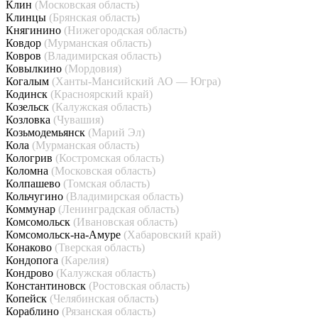
Клин
(Московская область)
Клинцы
(Брянская область)
Княгинино
(Нижегородская область)
Ковдор
(Мурманская область)
Ковров
(Владимирская область)
Ковылкино
(Мордовия)
Когалым
(Ханты-Мансийский АО — Югра)
Кодинск
(Красноярский край)
Козельск
(Калужская область)
Козловка
(Чувашия)
Козьмодемьянск
(Марий Эл)
Кола
(Мурманская область)
Кологрив
(Костромская область)
Коломна
(Московская область)
Колпашево
(Томская область)
Кольчугино
(Владимирская область)
Коммунар
(Ленинградская область)
Комсомольск
(Ивановская область)
Комсомольск-на-Амуре
(Хабаровский край)
Конаково
(Тверская область)
Кондопога
(Карелия)
Кондрово
(Калужская область)
Константиновск
(Ростовская область)
Копейск
(Челябинская область)
Кораблино
(Рязанская область)