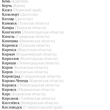
Кемь
(Карелия)
Керчь
(Крым)
Кизел
(Пермский край)
Кизилюрт
(Дагестан)
Кизляр
(Дагестан)
Кимовск
(Тульская область)
Кимры
(Тверская область)
Кингисепп
(Ленинградская область)
Кинель
(Самарская область)
Кинешма
(Ивановская область)
Киреевск
(Тульская область)
Киренск
(Иркутская область)
Киржач
(Владимирская область)
Кириллов
(Вологодская область)
Кириши
(Ленинградская область)
Киров
(Калужская область)
Киров
(Кировская область)
Кировград
(Свердловская область)
Кирово-Чепецк
(Кировская область)
Кировск
(Ленинградская область)
Кировск
(Мурманская область)
Кирс
(Кировская область)
Кирсанов
(Тамбовская область)
Киселёвск
(Кемеровская область)
Кисловодск
(Ставропольский край)