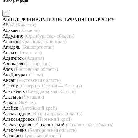
Выбор города
×
А
Б
В
Г
Д
Е
Ж
З
И
Й
К
Л
М
Н
О
П
Р
С
Т
У
Ф
Х
Ц
Ч
Ш
Щ
Э
Ю
Я
Все
Абаза
(Хакасия)
Абакан
(Хакасия)
Абдулино
(Оренбургская область)
Абинск
(Краснодарский край)
Агидель
(Башкортостан)
Агрыз
(Татарстан)
Адыгейск
(Адыгея)
Азнакаево
(Татарстан)
Азов
(Ростовская область)
Ак-Довурак
(Тыва)
Аксай
(Ростовская область)
Алагир
(Северная Осетия — Алания)
Алапаевск
(Свердловская область)
Алатырь
(Чувашия)
Алдан
(Якутия)
Алейск
(Алтайский край)
Александров
(Владимирская область)
Александровск
(Пермский край)
Александровск-Сахалинский
(Сахалинская область)
Алексеевка
(Белгородская область)
Алексин
(Тульская область)