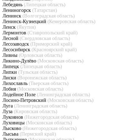
Лебедянь
(Липецкая область)
Лениногорск
(Татарстан)
Ленинск
(Волгоградская область)
Ленинск-Кузнецкий
(Кемеровская область)
Ленск
(Якутия)
Лермонтов
(Ставропольский край)
Лесной
(Свердловская область)
Лесозаводск
(Приморский край)
Лесосибирск
(Красноярский край)
Ливны
(Орловская область)
Ликино-Дулёво
(Московская область)
Липецк
(Липецкая область)
Липки
(Тульская область)
Лиски
(Воронежская область)
Лихославль
(Тверская область)
Лобня
(Московская область)
Лодейное Поле
(Ленинградская область)
Лосино-Петровский
(Московская область)
Луга
(Ленинградская область)
Луза
(Кировская область)
Лукоянов
(Нижегородская область)
Луховицы
(Московская область)
Лысково
(Нижегородская область)
Лысьва
(Пермский край)
Лыткарино
(Московская область)