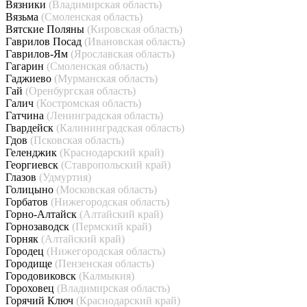
Вязники
(Владимирская область)
Вязьма
(Смоленская область)
Вятские Поляны
(Кировская область)
Гаврилов Посад
(Ивановская область)
Гаврилов-Ям
(Ярославская область)
Гагарин
(Смоленская область)
Гаджиево
(Мурманская область)
Гай
(Оренбургская область)
Галич
(Костромская область)
Гатчина
(Ленинградская область)
Гвардейск
(Калининградская область)
Гдов
(Псковская область)
Геленджик
(Краснодарский край)
Георгиевск
(Ставропольский край)
Глазов
(Удмуртия)
Голицыно
(Московская область)
Горбатов
(Нижегородская область)
Горно-Алтайск
(Алтайский край)
Горнозаводск
(Пермский край)
Горняк
(Алтайский край)
Городец
(Нижегородская область)
Городище
(Пензенская область)
Городовиковск
(Калмыкия)
Гороховец
(Владимирская область)
Горячий Ключ
(Краснодарский край)