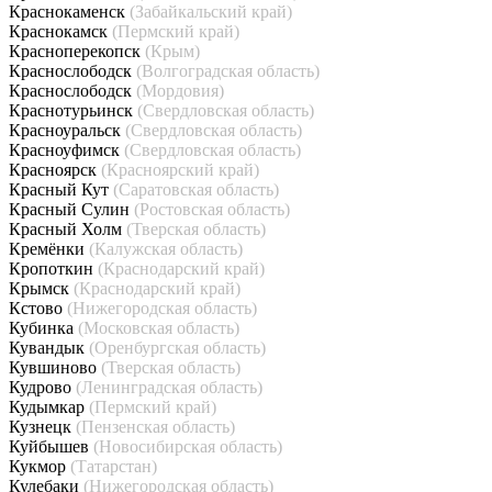
Краснокаменск
(Забайкальский край)
Краснокамск
(Пермский край)
Красноперекопск
(Крым)
Краснослободск
(Волгоградская область)
Краснослободск
(Мордовия)
Краснотурьинск
(Свердловская область)
Красноуральск
(Свердловская область)
Красноуфимск
(Свердловская область)
Красноярск
(Красноярский край)
Красный Кут
(Саратовская область)
Красный Сулин
(Ростовская область)
Красный Холм
(Тверская область)
Кремёнки
(Калужская область)
Кропоткин
(Краснодарский край)
Крымск
(Краснодарский край)
Кстово
(Нижегородская область)
Кубинка
(Московская область)
Кувандык
(Оренбургская область)
Кувшиново
(Тверская область)
Кудрово
(Ленинградская область)
Кудымкар
(Пермский край)
Кузнецк
(Пензенская область)
Куйбышев
(Новосибирская область)
Кукмор
(Татарстан)
Кулебаки
(Нижегородская область)