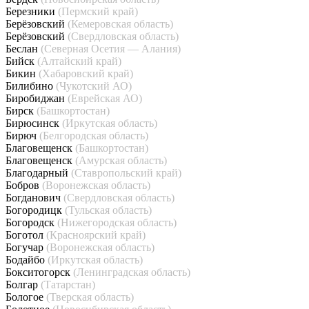
Березники
(Пермский край)
Берёзовский
(Кемеровская область)
Берёзовский
(Свердловская область)
Беслан
(Северная Осетия — Алания)
Бийск
(Алтайский край)
Бикин
(Хабаровский край)
Билибино
(Чукотский АО)
Биробиджан
(Еврейская АО)
Бирск
(Башкортостан)
Бирюсинск
(Иркутская область)
Бирюч
(Белгородская область)
Благовещенск
(Башкортостан)
Благовещенск
(Амурская область)
Благодарный
(Ставропольский край)
Бобров
(Воронежская область)
Богданович
(Свердловская область)
Богородицк
(Тульская область)
Богородск
(Нижегородская область)
Боготол
(Красноярский край)
Богучар
(Воронежская область)
Бодайбо
(Иркутская область)
Бокситогорск
(Ленинградская область)
Болгар
(Татарстан)
Бологое
(Тверская область)