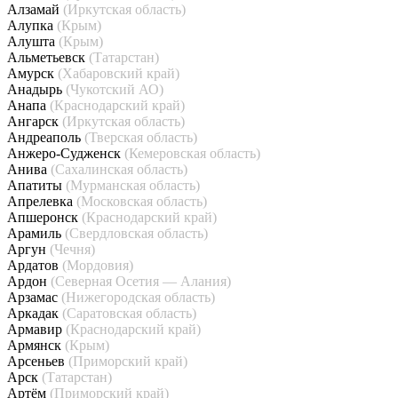
Алзамай
(Иркутская область)
Алупка
(Крым)
Алушта
(Крым)
Альметьевск
(Татарстан)
Амурск
(Хабаровский край)
Анадырь
(Чукотский АО)
Анапа
(Краснодарский край)
Ангарск
(Иркутская область)
Андреаполь
(Тверская область)
Анжеро-Судженск
(Кемеровская область)
Анива
(Сахалинская область)
Апатиты
(Мурманская область)
Апрелевка
(Московская область)
Апшеронск
(Краснодарский край)
Арамиль
(Свердловская область)
Аргун
(Чечня)
Ардатов
(Мордовия)
Ардон
(Северная Осетия — Алания)
Арзамас
(Нижегородская область)
Аркадак
(Саратовская область)
Армавир
(Краснодарский край)
Армянск
(Крым)
Арсеньев
(Приморский край)
Арск
(Татарстан)
Артём
(Приморский край)