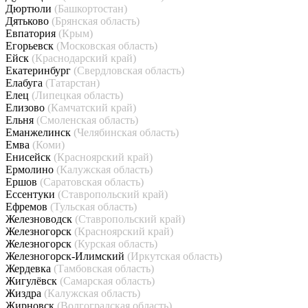
Дюртюли
(Башкортостан)
Дятьково
(Брянская область)
Евпатория
(Крым)
Егорьевск
(Московская область)
Ейск
(Краснодарский край)
Екатеринбург
(Свердловская область)
Елабуга
(Татарстан)
Елец
(Липецкая область)
Елизово
(Камчатский край)
Ельня
(Смоленская область)
Еманжелинск
(Челябинская область)
Емва
(Коми)
Енисейск
(Красноярский край)
Ермолино
(Калужская область)
Ершов
(Саратовская область)
Ессентуки
(Ставропольский край)
Ефремов
(Тульская область)
Железноводск
(Ставропольский край)
Железногорск
(Красноярский край)
Железногорск
(Курская область)
Железногорск-Илимский
(Иркутская область)
Жердевка
(Тамбовская область)
Жигулёвск
(Самарская область)
Жиздра
(Калужская область)
Жирновск
(Волгоградская область)