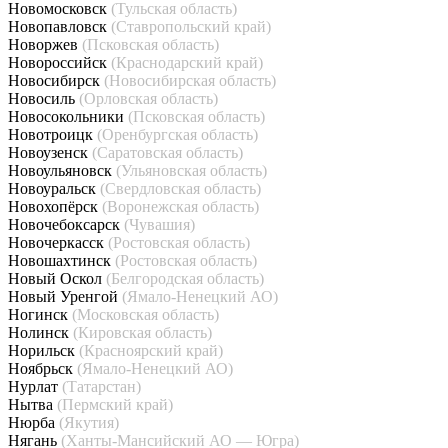
Новомосковск
(Тульская область)
Новопавловск
(Ставропольский край)
Новоржев
(Псковская область)
Новороссийск
(Краснодарский край)
Новосибирск
(Новосибирская область)
Новосиль
(Орловская область)
Новосокольники
(Псковская область)
Новотроицк
(Оренбургская область)
Новоузенск
(Саратовская область)
Новоульяновск
(Ульяновская область)
Новоуральск
(Свердловская область)
Новохопёрск
(Воронежская область)
Новочебоксарск
(Чувашия)
Новочеркасск
(Ростовская область)
Новошахтинск
(Ростовская область)
Новый Оскол
(Белгородская область)
Новый Уренгой
(Ямало-Ненецкий АО)
Ногинск
(Московская область)
Нолинск
(Кировская область)
Норильск
(Красноярский край)
Ноябрьск
(Ямало-Ненецкий АО)
Нурлат
(Татарстан)
Нытва
(Пермский край)
Нюрба
(Якутия)
Нягань
(Ханты-Мансийский АО — Югра)