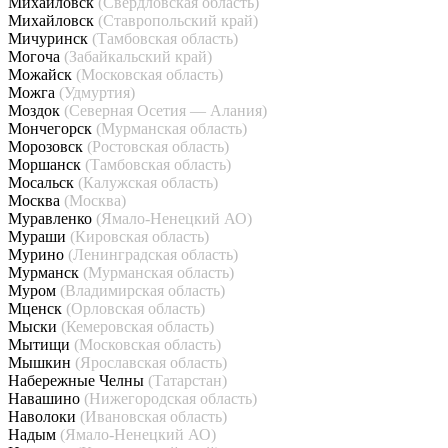
Михайловск
(Свердловская область)
Михайловск
(Ставропольский край)
Мичуринск
(Тамбовская область)
Могоча
(Забайкальский край)
Можайск
(Московская область)
Можга
(Удмуртия)
Моздок
(Северная Осетия — Алания)
Мончегорск
(Мурманская область)
Морозовск
(Ростовская область)
Моршанск
(Тамбовская область)
Мосальск
(Калужская область)
Москва
(Москва)
Муравленко
(Ямало-Ненецкий АО)
Мураши
(Кировская область)
Мурино
(Ленинградская область)
Мурманск
(Мурманская область)
Муром
(Владимирская область)
Мценск
(Орловская область)
Мыски
(Кемеровская область)
Мытищи
(Московская область)
Мышкин
(Ярославская область)
Набережные Челны
(Татарстан)
Навашино
(Нижегородская область)
Наволоки
(Ивановская область)
Надым
(Ямало-Ненецкий АО)