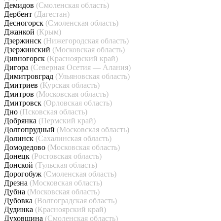
Демидов
(Смоленская область)
Дербент
(Дагестан)
Десногорск
(Смоленская область)
Джанкой
(Крым)
Дзержинск
(Нижегородская область)
Дзержинский
(Московская область)
Дивногорск
(Красноярский край)
Дигора
(Северная Осетия — Алания)
Димитровград
(Ульяновская область)
Дмитриев
(Курская область)
Дмитров
(Московская область)
Дмитровск
(Орловская область)
Дно
(Псковская область)
Добрянка
(Пермский край)
Долгопрудный
(Московская область)
Долинск
(Сахалинская область)
Домодедово
(Московская область)
Донецк
(Ростовская область)
Донской
(Тульская область)
Дорогобуж
(Смоленская область)
Дрезна
(Московская область)
Дубна
(Московская область)
Дубовка
(Волгоградская область)
Дудинка
(Красноярский край)
Духовщина
(Смоленская область)