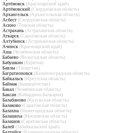
Артёмовск
(Красноярский край)
Артёмовский
(Свердловская область)
Архангельск
(Архангельская область)
Асбест
(Свердловская область)
Асино
(Томская область)
Астрахань
(Астраханская область)
Аткарск
(Саратовская область)
Ахтубинск
(Астраханская область)
Ачинск
(Красноярский край)
Аша
(Челябинская область)
Бабаево
(Вологодская область)
Бабушкин
(Бурятия)
Бавлы
(Татарстан)
Багратионовск
(Калининградская область)
Байкальск
(Иркутская область)
Баймак
(Башкортостан)
Бакал
(Челябинская область)
Баксан
(Кабардино-Балкария)
Балабаново
(Калужская область)
Балаково
(Саратовская область)
Балахна
(Нижегородская область)
Балашиха
(Московская область)
Балашов
(Саратовская область)
Балей
(Забайкальский край)
Балтийск
(Калининградская область)