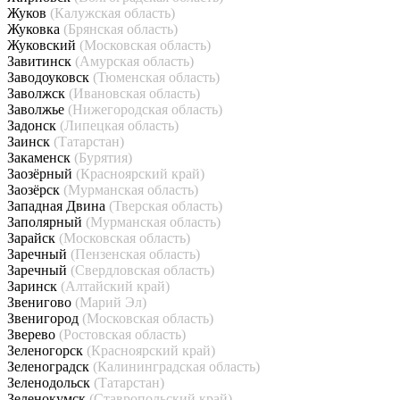
Жуков
(Калужская область)
Жуковка
(Брянская область)
Жуковский
(Московская область)
Завитинск
(Амурская область)
Заводоуковск
(Тюменская область)
Заволжск
(Ивановская область)
Заволжье
(Нижегородская область)
Задонск
(Липецкая область)
Заинск
(Татарстан)
Закаменск
(Бурятия)
Заозёрный
(Красноярский край)
Заозёрск
(Мурманская область)
Западная Двина
(Тверская область)
Заполярный
(Мурманская область)
Зарайск
(Московская область)
Заречный
(Пензенская область)
Заречный
(Свердловская область)
Заринск
(Алтайский край)
Звенигово
(Марий Эл)
Звенигород
(Московская область)
Зверево
(Ростовская область)
Зеленогорск
(Красноярский край)
Зеленоградск
(Калининградская область)
Зеленодольск
(Татарстан)
Зеленокумск
(Ставропольский край)