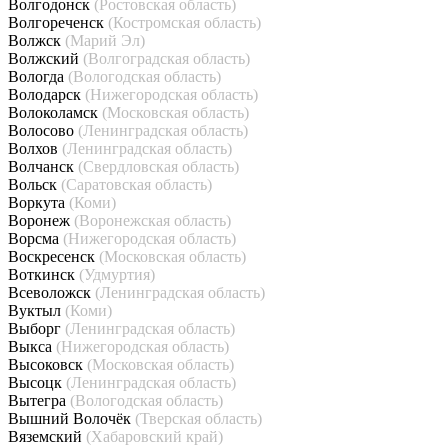
Волгодонск
(Ростовская область)
Волгореченск
(Костромская область)
Волжск
(Марий Эл)
Волжский
(Волгоградская область)
Вологда
(Вологодская область)
Володарск
(Нижегородская область)
Волоколамск
(Московская область)
Волосово
(Ленинградская область)
Волхов
(Ленинградская область)
Волчанск
(Свердловская область)
Вольск
(Саратовская область)
Воркута
(Коми)
Воронеж
(Воронежская область)
Ворсма
(Нижегородская область)
Воскресенск
(Московская область)
Воткинск
(Удмуртия)
Всеволожск
(Ленинградская область)
Вуктыл
(Коми)
Выборг
(Ленинградская область)
Выкса
(Нижегородская область)
Высоковск
(Московская область)
Высоцк
(Ленинградская область)
Вытегра
(Вологодская область)
Вышний Волочёк
(Тверская область)
Вяземский
(Хабаровский край)