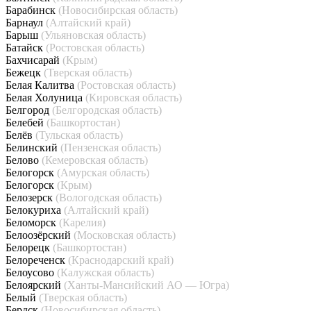
Барабинск
(Новосибирская область)
Барнаул
(Алтайский край)
Барыш
(Ульяновская область)
Батайск
(Ростовская область)
Бахчисарай
(Крым)
Бежецк
(Тверская область)
Белая Калитва
(Ростовская область)
Белая Холуница
(Кировская область)
Белгород
(Белгородская область)
Белебей
(Башкортостан)
Белёв
(Тульская область)
Белинский
(Пензенская область)
Белово
(Кемеровская область)
Белогорск
(Амурская область)
Белогорск
(Крым)
Белозерск
(Вологодская область)
Белокуриха
(Алтайский край)
Беломорск
(Карелия)
Белоозёрский
(Московская область)
Белорецк
(Башкортостан)
Белореченск
(Краснодарский край)
Белоусово
(Калужская область)
Белоярский
(Ханты-Мансийский АО — Югра)
Белый
(Тверская область)
Бердск
(Новосибирская область)