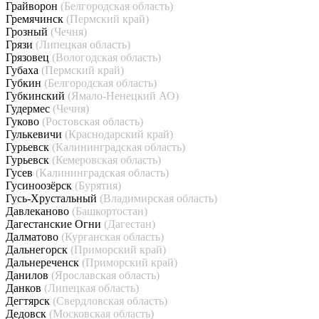
Грайворон
(Белгородская область)
Гремячинск
(Пермский край)
Грозный
(Чечня)
Грязи
(Липецкая область)
Грязовец
(Вологодская область)
Губаха
(Пермский край)
Губкин
(Белгородская область)
Губкинский
(Ямало-Ненецкий АО)
Гудермес
(Чечня)
Гуково
(Ростовская область)
Гулькевичи
(Краснодарский край)
Гурьевск
(Калининградская область)
Гурьевск
(Кемеровская область)
Гусев
(Калининградская область)
Гусиноозёрск
(Бурятия)
Гусь-Хрустальный
(Владимирская область)
Давлеканово
(Башкортостан)
Дагестанские Огни
(Дагестан)
Далматово
(Курганская область)
Дальнегорск
(Приморский край)
Дальнереченск
(Приморский край)
Данилов
(Ярославская область)
Данков
(Липецкая область)
Дегтярск
(Свердловская область)
Дедовск
(Московская область)