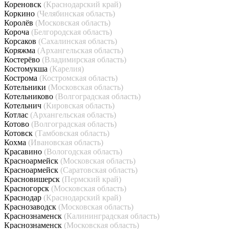
Кореновск
(Краснодарский край)
Коркино
(Челябинская область)
Королёв
(Московская область)
Короча
(Белгородская область)
Корсаков
(Сахалинская область)
Коряжма
(Архангельская область)
Костерёво
(Владимирская область)
Костомукша
(Карелия)
Кострома
(Костромская область)
Котельники
(Московская область)
Котельниково
(Волгоградская область)
Котельнич
(Кировская область)
Котлас
(Архангельская область)
Котово
(Волгоградская область)
Котовск
(Тамбовская область)
Кохма
(Ивановская область)
Красавино
(Вологодская область)
Красноармейск
(Московская область)
Красноармейск
(Саратовская область)
Красновишерск
(Пермский край)
Красногорск
(Московская область)
Краснодар
(Краснодарский край)
Краснозаводск
(Московская область)
Краснознаменск
(Калининградская область)
Краснознаменск
(Московская область)