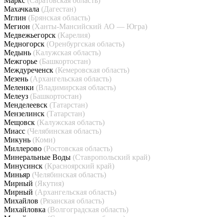
Маркс
(Саратовская область)
Махачкала
(Дагестан)
Мглин
(Брянская область)
Мегион
(Ханты-Мансийский АО — Югра)
Медвежьегорск
(Карелия)
Медногорск
(Оренбургская область)
Медынь
(Калужская область)
Межгорье
(Башкортостан)
Междуреченск
(Кемеровская область)
Мезень
(Архангельская область)
Меленки
(Владимирская область)
Мелеуз
(Башкортостан)
Менделеевск
(Татарстан)
Мензелинск
(Татарстан)
Мещовск
(Калужская область)
Миасс
(Челябинская область)
Микунь
(Коми)
Миллерово
(Ростовская область)
Минеральные Воды
(Ставропольский край)
Минусинск
(Красноярский край)
Миньяр
(Челябинская область)
Мирный
(Якутия)
Мирный
(Архангельская область)
Михайлов
(Рязанская область)
Михайловка
(Волгоградская область)