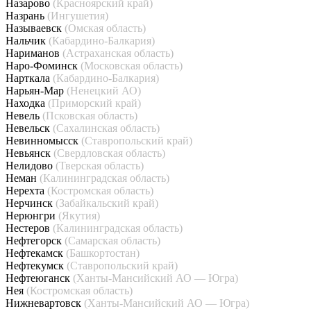
Назарово
(Красноярский край)
Назрань
(Ингушетия)
Называевск
(Омская область)
Нальчик
(Кабардино-Балкария)
Нариманов
(Астраханская область)
Наро-Фоминск
(Московская область)
Нарткала
(Кабардино-Балкария)
Нарьян-Мар
(Ненецкий АО)
Находка
(Приморский край)
Невель
(Псковская область)
Невельск
(Сахалинская область)
Невинномысск
(Ставропольский край)
Невьянск
(Свердловская область)
Нелидово
(Тверская область)
Неман
(Калининградская область)
Нерехта
(Костромская область)
Нерчинск
(Забайкальский край)
Нерюнгри
(Якутия)
Нестеров
(Калининградская область)
Нефтегорск
(Самарская область)
Нефтекамск
(Башкортостан)
Нефтекумск
(Ставропольский край)
Нефтеюганск
(Ханты-Мансийский АО — Югра)
Нея
(Костромская область)
Нижневартовск
(Ханты-Мансийский АО — Югра)