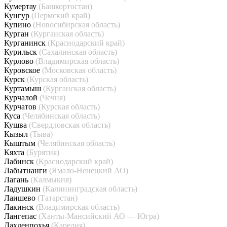
Кумертау
(Башкортостан)
Кунгур
(Пермский край)
Купино
(Новосибирская область)
Курган
(Курганская область)
Курганинск
(Краснодарский край)
Курильск
(Сахалинская область)
Курлово
(Владимирская область)
Куровское
(Московская область)
Курск
(Курская область)
Куртамыш
(Курганская область)
Курчалой
(Чечня)
Курчатов
(Курская область)
Куса
(Челябинская область)
Кушва
(Свердловская область)
Кызыл
(Тыва)
Кыштым
(Челябинская область)
Кяхта
(Бурятия)
Лабинск
(Краснодарский край)
Лабытнанги
(Ямало-Ненецкий АО)
Лагань
(Калмыкия)
Ладушкин
(Калининградская область)
Лаишево
(Татарстан)
Лакинск
(Владимирская область)
Лангепас
(Ханты-Мансийский АО — Югра)
Лахденпохья
(Карелия)