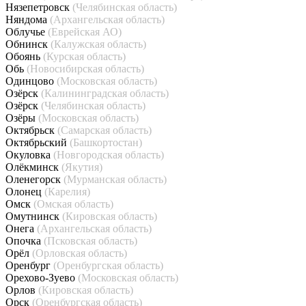
Нязепетровск
(Челябинская область)
Няндома
(Архангельская область)
Облучье
(Еврейская АО)
Обнинск
(Калужская область)
Обоянь
(Курская область)
Обь
(Новосибирская область)
Одинцово
(Московская область)
Озёрск
(Калининградская область)
Озёрск
(Челябинская область)
Озёры
(Московская область)
Октябрьск
(Самарская область)
Октябрьский
(Башкортостан)
Окуловка
(Новгородская область)
Олёкминск
(Якутия)
Оленегорск
(Мурманская область)
Олонец
(Карелия)
Омск
(Омская область)
Омутнинск
(Кировская область)
Онега
(Архангельская область)
Опочка
(Псковская область)
Орёл
(Орловская область)
Оренбург
(Оренбургская область)
Орехово-Зуево
(Московская область)
Орлов
(Кировская область)
Орск
(Оренбургская область)