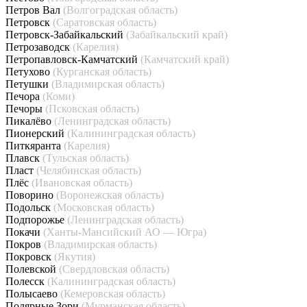
Петров Вал
(Волгоградская область)
Петровск
(Саратовская область)
Петровск-Забайкальский
(Забайкальский край)
Петрозаводск
(Карелия)
Петропавловск-Камчатский
(Камчатский край)
Петухово
(Курганская область)
Петушки
(Владимирская область)
Печора
(Коми)
Печоры
(Псковская область)
Пикалёво
(Ленинградская область)
Пионерский
(Калининградская область)
Питкяранта
(Карелия)
Плавск
(Тульская область)
Пласт
(Челябинская область)
Плёс
(Ивановская область)
Поворино
(Воронежская область)
Подольск
(Московская область)
Подпорожье
(Ленинградская область)
Покачи
(Ханты-Мансийский АО — Югра)
Покров
(Владимирская область)
Покровск
(Якутия)
Полевской
(Свердловская область)
Полесск
(Калининградская область)
Полысаево
(Кемеровская область)
Полярные Зори
(Мурманская область)