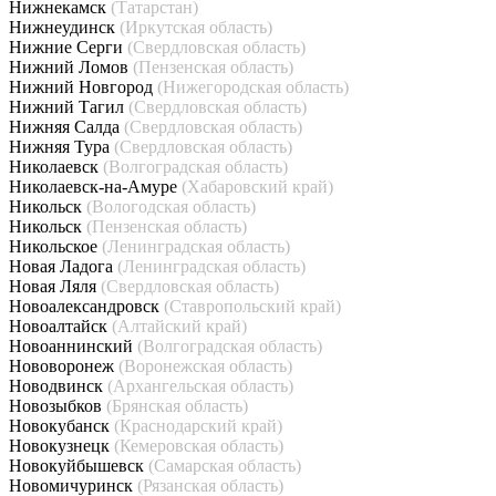
Нижнекамск
(Татарстан)
Нижнеудинск
(Иркутская область)
Нижние Серги
(Свердловская область)
Нижний Ломов
(Пензенская область)
Нижний Новгород
(Нижегородская область)
Нижний Тагил
(Свердловская область)
Нижняя Салда
(Свердловская область)
Нижняя Тура
(Свердловская область)
Николаевск
(Волгоградская область)
Николаевск-на-Амуре
(Хабаровский край)
Никольск
(Вологодская область)
Никольск
(Пензенская область)
Никольское
(Ленинградская область)
Новая Ладога
(Ленинградская область)
Новая Ляля
(Свердловская область)
Новоалександровск
(Ставропольский край)
Новоалтайск
(Алтайский край)
Новоаннинский
(Волгоградская область)
Нововоронеж
(Воронежская область)
Новодвинск
(Архангельская область)
Новозыбков
(Брянская область)
Новокубанск
(Краснодарский край)
Новокузнецк
(Кемеровская область)
Новокуйбышевск
(Самарская область)
Новомичуринск
(Рязанская область)