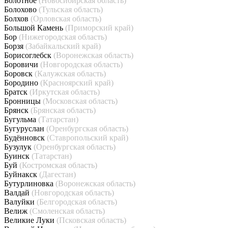
Болотное
(Новосибирская область)
Болохово
(Тульская область)
Болхов
(Орловская область)
Большой Камень
(Приморский край)
Бор
(Нижегородская область)
Борзя
(Забайкальский край)
Борисоглебск
(Воронежская область)
Боровичи
(Новгородская область)
Боровск
(Калужская область)
Бородино
(Красноярский край)
Братск
(Иркутская область)
Бронницы
(Московская область)
Брянск
(Брянская область)
Бугульма
(Татарстан)
Бугуруслан
(Оренбургская область)
Будённовск
(Ставропольский край)
Бузулук
(Оренбургская область)
Буинск
(Татарстан)
Буй
(Костромская область)
Буйнакск
(Дагестан)
Бутурлиновка
(Воронежская область)
Валдай
(Новгородская область)
Валуйки
(Белгородская область)
Велиж
(Смоленская область)
Великие Луки
(Псковская область)