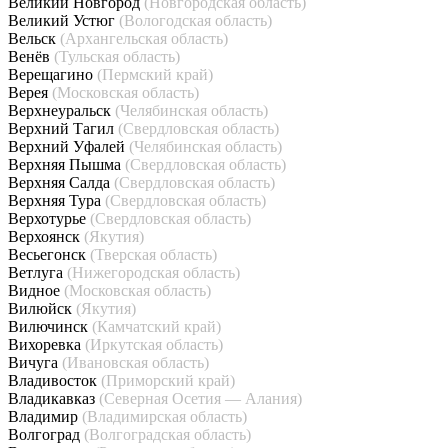
Великий Новгород
(Новгородская область)
Великий Устюг
(Вологодская область)
Вельск
(Архангельская область)
Венёв
(Тульская область)
Верещагино
(Пермский край)
Верея
(Московская область)
Верхнеуральск
(Челябинская область)
Верхний Тагил
(Свердловская область)
Верхний Уфалей
(Челябинская область)
Верхняя Пышма
(Свердловская область)
Верхняя Салда
(Свердловская область)
Верхняя Тура
(Свердловская область)
Верхотурье
(Свердловская область)
Верхоянск
(Якутия)
Весьегонск
(Тверская область)
Ветлуга
(Нижегородская область)
Видное
(Московская область)
Вилюйск
(Якутия)
Вилючинск
(Камчатский край)
Вихоревка
(Иркутская область)
Вичуга
(Ивановская область)
Владивосток
(Приморский край)
Владикавказ
(Северная Осетия — Алания)
Владимир
(Владимирская область)
Волгоград
(Волгоградская область)