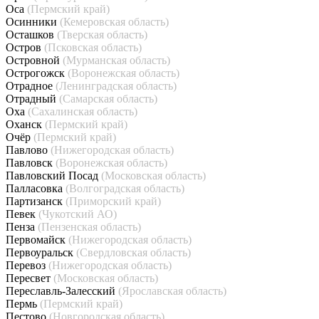
Оса
(Пермский край)
Осинники
(Кемеровская область)
Осташков
(Тверская область)
Остров
(Псковская область)
Островной
(Мурманская область)
Острогожск
(Воронежская область)
Отрадное
(Ленинградская область)
Отрадный
(Самарская область)
Оха
(Сахалинская область)
Оханск
(Пермский край)
Очёр
(Пермский край)
Павлово
(Нижегородская область)
Павловск
(Воронежская область)
Павловский Посад
(Московская область)
Палласовка
(Волгоградская область)
Партизанск
(Приморский край)
Певек
(Чукотский АО)
Пенза
(Пензенская область)
Первомайск
(Нижегородская область)
Первоуральск
(Свердловская область)
Перевоз
(Нижегородская область)
Пересвет
(Московская область)
Переславль-Залесский
(Ярославская область)
Пермь
(Пермский край)
Пестово
(Новгородская область)