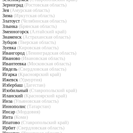
Зерноград
(Ростовская область)
Зея
(Амурская область)
Зима
(Иркутская область)
Златоуст
(Челябинская область)
Злынка
(Брянская область)
Змеиногорск
(Алтайский край)
Знаменск
(Астраханская область)
Зубцов
(Тверская область)
Зуевка
(Кировская область)
Ивангород
(Ленинградская область)
Иваново
(Ивановская область)
Ивантеевка
(Московская область)
Ивдель
(Свердловская область)
Игарка
(Красноярский край)
Ижевск
(Удмуртия)
Избербаш
(Дагестан)
Изобильный
(Ставропольский край)
Иланский
(Красноярский край)
Инза
(Ульяновская область)
Иннополис
(Татарстан)
Инсар
(Мордовия)
Инта
(Коми)
Ипатово
(Ставропольский край)
Ирбит
(Свердловская область)