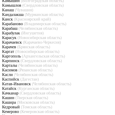
Камышин
(Волгоградская область)
Камышлов
(Свердловская область)
Канаш
(Чувашия)
Кандалакша
(Мурманская область)
Канск
(Красноярский край)
Карабаново
(Владимирская область)
Карабаш
(Челябинская область)
Карабулак
(Ингушетия)
Карасук
(Новосибирская область)
Карачаевск
(Карачаево-Черкесия)
Карачев
(Брянская область)
Каргат
(Новосибирская область)
Каргополь
(Архангельская область)
Карпинск
(Свердловская область)
Карталы
(Челябинская область)
Касимов
(Рязанская область)
Касли
(Челябинская область)
Каспийск
(Дагестан)
Катав-Ивановск
(Челябинская область)
Катайск
(Курганская область)
Качканар
(Свердловская область)
Кашин
(Тверская область)
Кашира
(Московская область)
Кедровый
(Томская область)
Кемерово
(Кемеровская область)