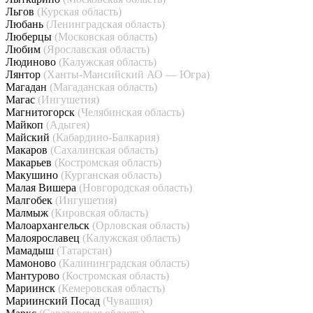
Льгов
(Курская область)
Любань
(Ленинградская область)
Люберцы
(Московская область)
Любим
(Ярославская область)
Людиново
(Калужская область)
Лянтор
(Ханты-Мансийский АО — Югра)
Магадан
(Магаданская область)
Магас
(Ингушетия)
Магнитогорск
(Челябинская область)
Майкоп
(Адыгея)
Майский
(Кабардино-Балкария)
Макаров
(Сахалинская область)
Макарьев
(Костромская область)
Макушино
(Курганская область)
Малая Вишера
(Новгородская область)
Малгобек
(Ингушетия)
Малмыж
(Кировская область)
Малоархангельск
(Орловская область)
Малоярославец
(Калужская область)
Мамадыш
(Татарстан)
Мамоново
(Калининградская область)
Мантурово
(Костромская область)
Мариинск
(Кемеровская область)
Мариинский Посад
(Чувашия)