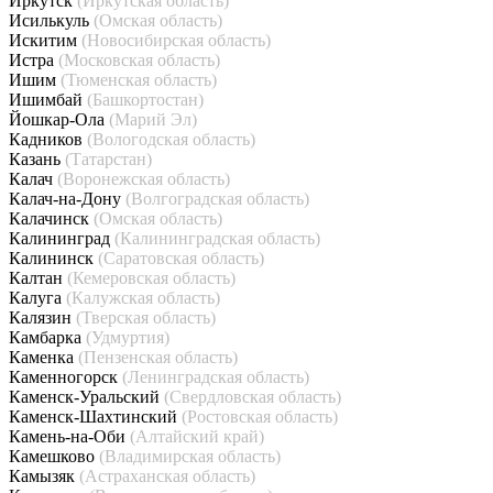
Иркутск
(Иркутская область)
Исилькуль
(Омская область)
Искитим
(Новосибирская область)
Истра
(Московская область)
Ишим
(Тюменская область)
Ишимбай
(Башкортостан)
Йошкар-Ола
(Марий Эл)
Кадников
(Вологодская область)
Казань
(Татарстан)
Калач
(Воронежская область)
Калач-на-Дону
(Волгоградская область)
Калачинск
(Омская область)
Калининград
(Калининградская область)
Калининск
(Саратовская область)
Калтан
(Кемеровская область)
Калуга
(Калужская область)
Калязин
(Тверская область)
Камбарка
(Удмуртия)
Каменка
(Пензенская область)
Каменногорск
(Ленинградская область)
Каменск-Уральский
(Свердловская область)
Каменск-Шахтинский
(Ростовская область)
Камень-на-Оби
(Алтайский край)
Камешково
(Владимирская область)
Камызяк
(Астраханская область)