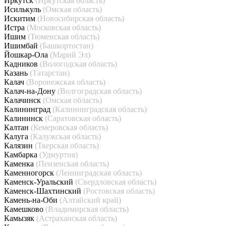
Иркутск
(Иркутская область)
Исилькуль
(Омская область)
Искитим
(Новосибирская область)
Истра
(Московская область)
Ишим
(Тюменская область)
Ишимбай
(Башкортостан)
Йошкар-Ола
(Марий Эл)
Кадников
(Вологодская область)
Казань
(Татарстан)
Калач
(Воронежская область)
Калач-на-Дону
(Волгоградская область)
Калачинск
(Омская область)
Калининград
(Калининградская область)
Калининск
(Саратовская область)
Калтан
(Кемеровская область)
Калуга
(Калужская область)
Калязин
(Тверская область)
Камбарка
(Удмуртия)
Каменка
(Пензенская область)
Каменногорск
(Ленинградская область)
Каменск-Уральский
(Свердловская область)
Каменск-Шахтинский
(Ростовская область)
Камень-на-Оби
(Алтайский край)
Камешково
(Владимирская область)
Камызяк
(Астраханская область)