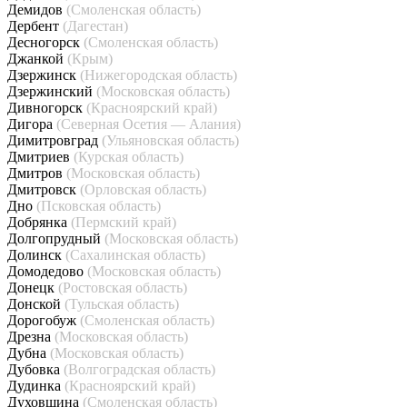
Демидов
(Смоленская область)
Дербент
(Дагестан)
Десногорск
(Смоленская область)
Джанкой
(Крым)
Дзержинск
(Нижегородская область)
Дзержинский
(Московская область)
Дивногорск
(Красноярский край)
Дигора
(Северная Осетия — Алания)
Димитровград
(Ульяновская область)
Дмитриев
(Курская область)
Дмитров
(Московская область)
Дмитровск
(Орловская область)
Дно
(Псковская область)
Добрянка
(Пермский край)
Долгопрудный
(Московская область)
Долинск
(Сахалинская область)
Домодедово
(Московская область)
Донецк
(Ростовская область)
Донской
(Тульская область)
Дорогобуж
(Смоленская область)
Дрезна
(Московская область)
Дубна
(Московская область)
Дубовка
(Волгоградская область)
Дудинка
(Красноярский край)
Духовщина
(Смоленская область)