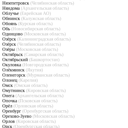
Нязепетровск
(Челябинская область)
Няндома
(Архангельская область)
Облучье
(Еврейская АО)
Обнинск
(Калужская область)
Обоянь
(Курская область)
Обь
(Новосибирская область)
Одинцово
(Московская область)
Озёрск
(Калининградская область)
Озёрск
(Челябинская область)
Озёры
(Московская область)
Октябрьск
(Самарская область)
Октябрьский
(Башкортостан)
Окуловка
(Новгородская область)
Олёкминск
(Якутия)
Оленегорск
(Мурманская область)
Олонец
(Карелия)
Омск
(Омская область)
Омутнинск
(Кировская область)
Онега
(Архангельская область)
Опочка
(Псковская область)
Орёл
(Орловская область)
Оренбург
(Оренбургская область)
Орехово-Зуево
(Московская область)
Орлов
(Кировская область)
Орск
(Оренбургская область)