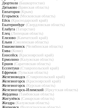
Дюртюли
(Башкортостан)
Дятьково
(Брянская область)
Евпатория
(Крым)
Егорьевск
(Московская область)
Ейск
(Краснодарский край)
Екатеринбург
(Свердловская область)
Елабуга
(Татарстан)
Елец
(Липецкая область)
Елизово
(Камчатский край)
Ельня
(Смоленская область)
Еманжелинск
(Челябинская область)
Емва
(Коми)
Енисейск
(Красноярский край)
Ермолино
(Калужская область)
Ершов
(Саратовская область)
Ессентуки
(Ставропольский край)
Ефремов
(Тульская область)
Железноводск
(Ставропольский край)
Железногорск
(Красноярский край)
Железногорск
(Курская область)
Железногорск-Илимский
(Иркутская область)
Жердевка
(Тамбовская область)
Жигулёвск
(Самарская область)
Жиздра
(Калужская область)
Жирновск
(Волгоградская область)