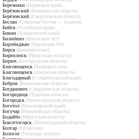
Березники
(Пермский край)
Берёзовский
(Кемеровская область)
Берёзовский
(Свердловская область)
Беслан
(Северная Осетия — Алания)
Бийск
(Алтайский край)
Бикин
(Хабаровский край)
Билибино
(Чукотский АО)
Биробиджан
(Еврейская АО)
Бирск
(Башкортостан)
Бирюсинск
(Иркутская область)
Бирюч
(Белгородская область)
Благовещенск
(Башкортостан)
Благовещенск
(Амурская область)
Благодарный
(Ставропольский край)
Бобров
(Воронежская область)
Богданович
(Свердловская область)
Богородицк
(Тульская область)
Богородск
(Нижегородская область)
Боготол
(Красноярский край)
Богучар
(Воронежская область)
Бодайбо
(Иркутская область)
Бокситогорск
(Ленинградская область)
Болгар
(Татарстан)
Бологое
(Тверская область)