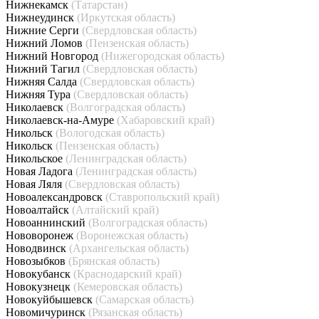
Нижнекамск
(Татарстан)
Нижнеудинск
(Иркутская область)
Нижние Серги
(Свердловская область)
Нижний Ломов
(Пензенская область)
Нижний Новгород
(Нижегородская область)
Нижний Тагил
(Свердловская область)
Нижняя Салда
(Свердловская область)
Нижняя Тура
(Свердловская область)
Николаевск
(Волгоградская область)
Николаевск-на-Амуре
(Хабаровский край)
Никольск
(Вологодская область)
Никольск
(Пензенская область)
Никольское
(Ленинградская область)
Новая Ладога
(Ленинградская область)
Новая Ляля
(Свердловская область)
Новоалександровск
(Ставропольский край)
Новоалтайск
(Алтайский край)
Новоаннинский
(Волгоградская область)
Нововоронеж
(Воронежская область)
Новодвинск
(Архангельская область)
Новозыбков
(Брянская область)
Новокубанск
(Краснодарский край)
Новокузнецк
(Кемеровская область)
Новокуйбышевск
(Самарская область)
Новомичуринск
(Рязанская область)