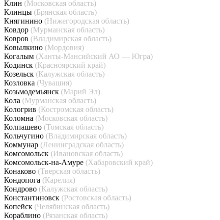
Клин
(Московская область)
Клинцы
(Брянская область)
Княгинино
(Нижегородская область)
Ковдор
(Мурманская область)
Ковров
(Владимирская область)
Ковылкино
(Мордовия)
Когалым
(Ханты-Мансийский АО — Югра)
Кодинск
(Красноярский край)
Козельск
(Калужская область)
Козловка
(Чувашия)
Козьмодемьянск
(Марий Эл)
Кола
(Мурманская область)
Кологрив
(Костромская область)
Коломна
(Московская область)
Колпашево
(Томская область)
Кольчугино
(Владимирская область)
Коммунар
(Ленинградская область)
Комсомольск
(Ивановская область)
Комсомольск-на-Амуре
(Хабаровский край)
Конаково
(Тверская область)
Кондопога
(Карелия)
Кондрово
(Калужская область)
Константиновск
(Ростовская область)
Копейск
(Челябинская область)
Кораблино
(Рязанская область)