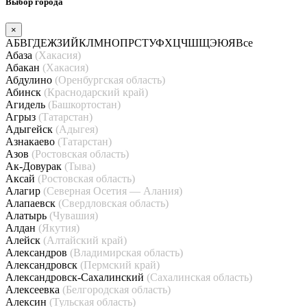
Выбор города
×
А
Б
В
Г
Д
Е
Ж
З
И
Й
К
Л
М
Н
О
П
Р
С
Т
У
Ф
Х
Ц
Ч
Ш
Щ
Э
Ю
Я
Все
Абаза
(Хакасия)
Абакан
(Хакасия)
Абдулино
(Оренбургская область)
Абинск
(Краснодарский край)
Агидель
(Башкортостан)
Агрыз
(Татарстан)
Адыгейск
(Адыгея)
Азнакаево
(Татарстан)
Азов
(Ростовская область)
Ак-Довурак
(Тыва)
Аксай
(Ростовская область)
Алагир
(Северная Осетия — Алания)
Алапаевск
(Свердловская область)
Алатырь
(Чувашия)
Алдан
(Якутия)
Алейск
(Алтайский край)
Александров
(Владимирская область)
Александровск
(Пермский край)
Александровск-Сахалинский
(Сахалинская область)
Алексеевка
(Белгородская область)
Алексин
(Тульская область)