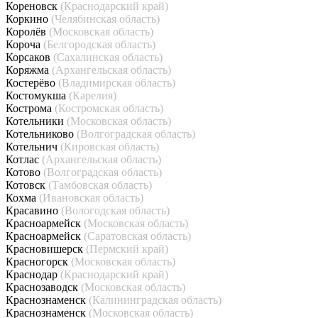
Кореновск
(Краснодарский край)
Коркино
(Челябинская область)
Королёв
(Московская область)
Короча
(Белгородская область)
Корсаков
(Сахалинская область)
Коряжма
(Архангельская область)
Костерёво
(Владимирская область)
Костомукша
(Карелия)
Кострома
(Костромская область)
Котельники
(Московская область)
Котельниково
(Волгоградская область)
Котельнич
(Кировская область)
Котлас
(Архангельская область)
Котово
(Волгоградская область)
Котовск
(Тамбовская область)
Кохма
(Ивановская область)
Красавино
(Вологодская область)
Красноармейск
(Московская область)
Красноармейск
(Саратовская область)
Красновишерск
(Пермский край)
Красногорск
(Московская область)
Краснодар
(Краснодарский край)
Краснозаводск
(Московская область)
Краснознаменск
(Калининградская область)
Краснознаменск
(Московская область)