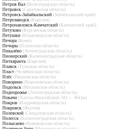
Петров Вал
(Волгоградская область)
Петровск
(Саратовская область)
Петровск-Забайкальский
(Забайкальский край)
Петрозаводск
(Карелия)
Петропавловск-Камчатский
(Камчатский край)
Петухово
(Курганская область)
Петушки
(Владимирская область)
Печора
(Коми)
Печоры
(Псковская область)
Пикалёво
(Ленинградская область)
Пионерский
(Калининградская область)
Питкяранта
(Карелия)
Плавск
(Тульская область)
Пласт
(Челябинская область)
Плёс
(Ивановская область)
Поворино
(Воронежская область)
Подольск
(Московская область)
Подпорожье
(Ленинградская область)
Покачи
(Ханты-Мансийский АО — Югра)
Покров
(Владимирская область)
Покровск
(Якутия)
Полевской
(Свердловская область)
Полесск
(Калининградская область)
Полысаево
(Кемеровская область)
Полярные Зори
(Мурманская область)