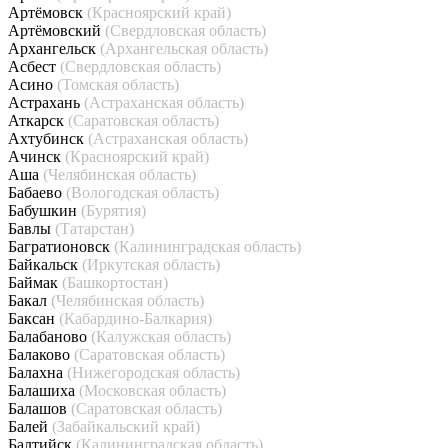
Артёмовск
(Красноярский край)
Артёмовский
(Свердловская область)
Архангельск
(Архангельская область)
Асбест
(Свердловская область)
Асино
(Томская область)
Астрахань
(Астраханская область)
Аткарск
(Саратовская область)
Ахтубинск
(Астраханская область)
Ачинск
(Красноярский край)
Аша
(Челябинская область)
Бабаево
(Вологодская область)
Бабушкин
(Бурятия)
Бавлы
(Татарстан)
Багратионовск
(Калининградская область)
Байкальск
(Иркутская область)
Баймак
(Башкортостан)
Бакал
(Челябинская область)
Баксан
(Кабардино-Балкария)
Балабаново
(Калужская область)
Балаково
(Саратовская область)
Балахна
(Нижегородская область)
Балашиха
(Московская область)
Балашов
(Саратовская область)
Балей
(Забайкальский край)
Балтийск
(Калининградская область)