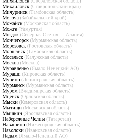
Михайловск
(Свердловская область)
Михайловск
(Ставропольский край)
Мичуринск
(Тамбовская область)
Могоча
(Забайкальский край)
Можайск
(Московская область)
Можга
(Удмуртия)
Моздок
(Северная Осетия — Алания)
Мончегорск
(Мурманская область)
Морозовск
(Ростовская область)
Моршанск
(Тамбовская область)
Мосальск
(Калужская область)
Москва
(Москва)
Муравленко
(Ямало-Ненецкий АО)
Мураши
(Кировская область)
Мурино
(Ленинградская область)
Мурманск
(Мурманская область)
Муром
(Владимирская область)
Мценск
(Орловская область)
Мыски
(Кемеровская область)
Мытищи
(Московская область)
Мышкин
(Ярославская область)
Набережные Челны
(Татарстан)
Навашино
(Нижегородская область)
Наволоки
(Ивановская область)
Надым
(Ямало-Ненецкий АО)