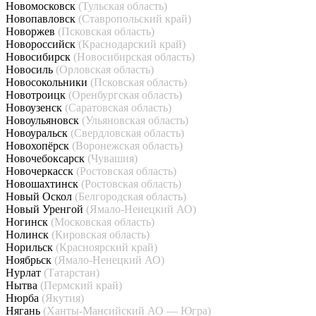
Новомосковск
(Тульская область)
Новопавловск
(Ставропольский край)
Новоржев
(Псковская область)
Новороссийск
(Краснодарский край)
Новосибирск
(Новосибирская область)
Новосиль
(Орловская область)
Новосокольники
(Псковская область)
Новотроицк
(Оренбургская область)
Новоузенск
(Саратовская область)
Новоульяновск
(Ульяновская область)
Новоуральск
(Свердловская область)
Новохопёрск
(Воронежская область)
Новочебоксарск
(Чувашия)
Новочеркасск
(Ростовская область)
Новошахтинск
(Ростовская область)
Новый Оскол
(Белгородская область)
Новый Уренгой
(Ямало-Ненецкий АО)
Ногинск
(Московская область)
Нолинск
(Кировская область)
Норильск
(Красноярский край)
Ноябрьск
(Ямало-Ненецкий АО)
Нурлат
(Татарстан)
Нытва
(Пермский край)
Нюрба
(Якутия)
Нягань
(Ханты-Мансийский АО — Югра)