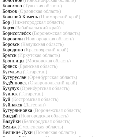
Болотное
(Новосибирская область)
Болохово
(Тульская область)
Болхов
(Орловская область)
Большой Камень
(Приморский край)
Бор
(Нижегородская область)
Борзя
(Забайкальский край)
Борисоглебск
(Воронежская область)
Боровичи
(Новгородская область)
Боровск
(Калужская область)
Бородино
(Красноярский край)
Братск
(Иркутская область)
Бронницы
(Московская область)
Брянск
(Брянская область)
Бугульма
(Татарстан)
Бугуруслан
(Оренбургская область)
Будённовск
(Ставропольский край)
Бузулук
(Оренбургская область)
Буинск
(Татарстан)
Буй
(Костромская область)
Буйнакск
(Дагестан)
Бутурлиновка
(Воронежская область)
Валдай
(Новгородская область)
Валуйки
(Белгородская область)
Велиж
(Смоленская область)
Великие Луки
(Псковская область)