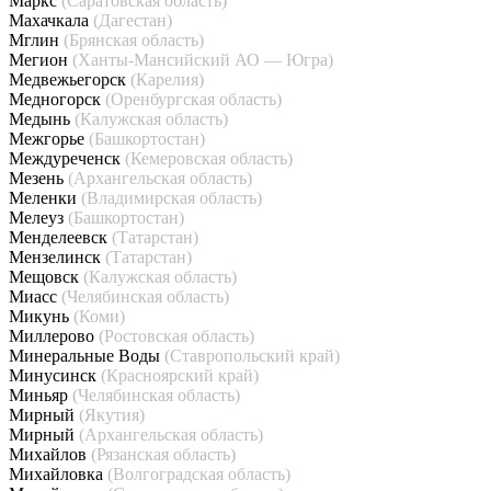
Маркс
(Саратовская область)
Махачкала
(Дагестан)
Мглин
(Брянская область)
Мегион
(Ханты-Мансийский АО — Югра)
Медвежьегорск
(Карелия)
Медногорск
(Оренбургская область)
Медынь
(Калужская область)
Межгорье
(Башкортостан)
Междуреченск
(Кемеровская область)
Мезень
(Архангельская область)
Меленки
(Владимирская область)
Мелеуз
(Башкортостан)
Менделеевск
(Татарстан)
Мензелинск
(Татарстан)
Мещовск
(Калужская область)
Миасс
(Челябинская область)
Микунь
(Коми)
Миллерово
(Ростовская область)
Минеральные Воды
(Ставропольский край)
Минусинск
(Красноярский край)
Миньяр
(Челябинская область)
Мирный
(Якутия)
Мирный
(Архангельская область)
Михайлов
(Рязанская область)
Михайловка
(Волгоградская область)