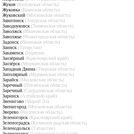
Жуков
(Калужская область)
Жуковка
(Брянская область)
Жуковский
(Московская область)
Завитинск
(Амурская область)
Заводоуковск
(Тюменская область)
Заволжск
(Ивановская область)
Заволжье
(Нижегородская область)
Задонск
(Липецкая область)
Заинск
(Татарстан)
Закаменск
(Бурятия)
Заозёрный
(Красноярский край)
Заозёрск
(Мурманская область)
Западная Двина
(Тверская область)
Заполярный
(Мурманская область)
Зарайск
(Московская область)
Заречный
(Пензенская область)
Заречный
(Свердловская область)
Заринск
(Алтайский край)
Звенигово
(Марий Эл)
Звенигород
(Московская область)
Зверево
(Ростовская область)
Зеленогорск
(Красноярский край)
Зеленоградск
(Калининградская область)
Зеленодольск
(Татарстан)
Зеленокумск
(Ставропольский край)