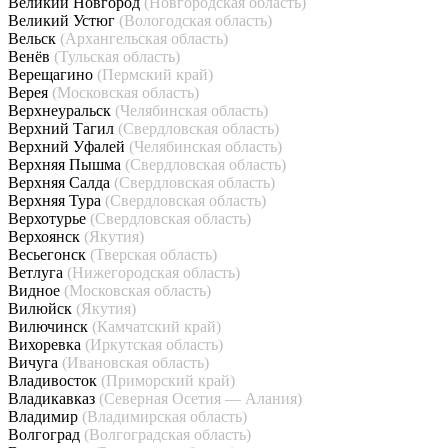
Великий Новгород
(Новгородская область)
Великий Устюг
(Вологодская область)
Вельск
(Архангельская область)
Венёв
(Тульская область)
Верещагино
(Пермский край)
Верея
(Московская область)
Верхнеуральск
(Челябинская область)
Верхний Тагил
(Свердловская область)
Верхний Уфалей
(Челябинская область)
Верхняя Пышма
(Свердловская область)
Верхняя Салда
(Свердловская область)
Верхняя Тура
(Свердловская область)
Верхотурье
(Свердловская область)
Верхоянск
(Якутия)
Весьегонск
(Тверская область)
Ветлуга
(Нижегородская область)
Видное
(Московская область)
Вилюйск
(Якутия)
Вилючинск
(Камчатский край)
Вихоревка
(Иркутская область)
Вичуга
(Ивановская область)
Владивосток
(Приморский край)
Владикавказ
(Северная Осетия — Алания)
Владимир
(Владимирская область)
Волгоград
(Волгоградская область)