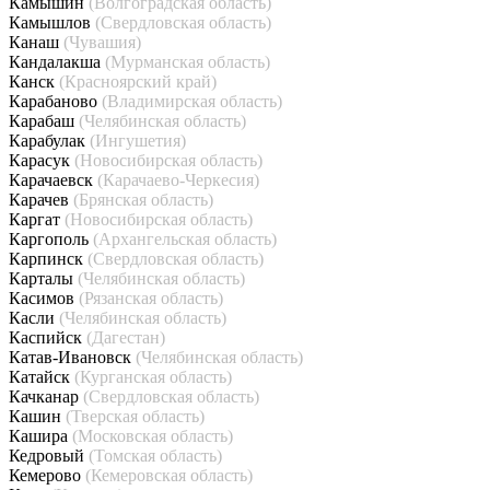
Камышин
(Волгоградская область)
Камышлов
(Свердловская область)
Канаш
(Чувашия)
Кандалакша
(Мурманская область)
Канск
(Красноярский край)
Карабаново
(Владимирская область)
Карабаш
(Челябинская область)
Карабулак
(Ингушетия)
Карасук
(Новосибирская область)
Карачаевск
(Карачаево-Черкесия)
Карачев
(Брянская область)
Каргат
(Новосибирская область)
Каргополь
(Архангельская область)
Карпинск
(Свердловская область)
Карталы
(Челябинская область)
Касимов
(Рязанская область)
Касли
(Челябинская область)
Каспийск
(Дагестан)
Катав-Ивановск
(Челябинская область)
Катайск
(Курганская область)
Качканар
(Свердловская область)
Кашин
(Тверская область)
Кашира
(Московская область)
Кедровый
(Томская область)
Кемерово
(Кемеровская область)