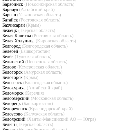
Барабинск
(Новосибирская область)
Барнаул
(Алтайский край)
Барыш
(Ульяновская область)
Батайск
(Ростовская область)
Бахчисарай
(Крым)
Бежецк
(Тверская область)
Белая Калитва
(Ростовская область)
Белая Холуница
(Кировская область)
Белгород
(Белгородская область)
Белебей
(Башкортостан)
Белёв
(Тульская область)
Белинский
(Пензенская область)
Белово
(Кемеровская область)
Белогорск
(Амурская область)
Белогорск
(Крым)
Белозерск
(Вологодская область)
Белокуриха
(Алтайский край)
Беломорск
(Карелия)
Белоозёрский
(Московская область)
Белорецк
(Башкортостан)
Белореченск
(Краснодарский край)
Белоусово
(Калужская область)
Белоярский
(Ханты-Мансийский АО — Югра)
Белый
(Тверская область)
Бердск
(Новосибирская область)