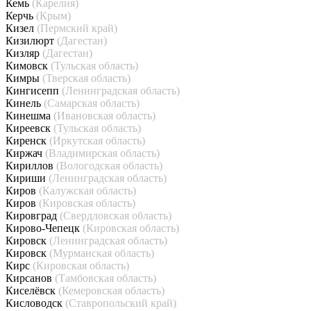
Кемь
(Карелия)
Керчь
(Крым)
Кизел
(Пермский край)
Кизилюрт
(Дагестан)
Кизляр
(Дагестан)
Кимовск
(Тульская область)
Кимры
(Тверская область)
Кингисепп
(Ленинградская область)
Кинель
(Самарская область)
Кинешма
(Ивановская область)
Киреевск
(Тульская область)
Киренск
(Иркутская область)
Киржач
(Владимирская область)
Кириллов
(Вологодская область)
Кириши
(Ленинградская область)
Киров
(Калужская область)
Киров
(Кировская область)
Кировград
(Свердловская область)
Кирово-Чепецк
(Кировская область)
Кировск
(Ленинградская область)
Кировск
(Мурманская область)
Кирс
(Кировская область)
Кирсанов
(Тамбовская область)
Киселёвск
(Кемеровская область)
Кисловодск
(Ставропольский край)