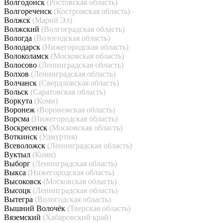
Волгодонск
(Ростовская область)
Волгореченск
(Костромская область)
Волжск
(Марий Эл)
Волжский
(Волгоградская область)
Вологда
(Вологодская область)
Володарск
(Нижегородская область)
Волоколамск
(Московская область)
Волосово
(Ленинградская область)
Волхов
(Ленинградская область)
Волчанск
(Свердловская область)
Вольск
(Саратовская область)
Воркута
(Коми)
Воронеж
(Воронежская область)
Ворсма
(Нижегородская область)
Воскресенск
(Московская область)
Воткинск
(Удмуртия)
Всеволожск
(Ленинградская область)
Вуктыл
(Коми)
Выборг
(Ленинградская область)
Выкса
(Нижегородская область)
Высоковск
(Московская область)
Высоцк
(Ленинградская область)
Вытегра
(Вологодская область)
Вышний Волочёк
(Тверская область)
Вяземский
(Хабаровский край)