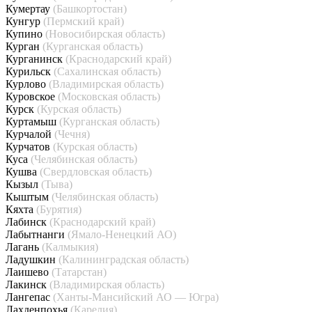
Кумертау
(Башкортостан)
Кунгур
(Пермский край)
Купино
(Новосибирская область)
Курган
(Курганская область)
Курганинск
(Краснодарский край)
Курильск
(Сахалинская область)
Курлово
(Владимирская область)
Куровское
(Московская область)
Курск
(Курская область)
Куртамыш
(Курганская область)
Курчалой
(Чечня)
Курчатов
(Курская область)
Куса
(Челябинская область)
Кушва
(Свердловская область)
Кызыл
(Тыва)
Кыштым
(Челябинская область)
Кяхта
(Бурятия)
Лабинск
(Краснодарский край)
Лабытнанги
(Ямало-Ненецкий АО)
Лагань
(Калмыкия)
Ладушкин
(Калининградская область)
Лаишево
(Татарстан)
Лакинск
(Владимирская область)
Лангепас
(Ханты-Мансийский АО — Югра)
Лахденпохья
(Карелия)