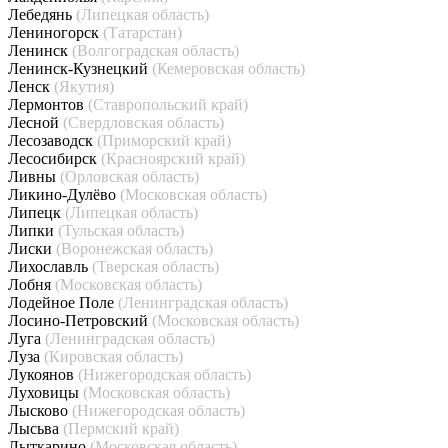
Лебедянь
(Липецкая область)
Лениногорск
(Татарстан)
Ленинск
(Волгоградская область)
Ленинск-Кузнецкий
(Кемеровская область)
Ленск
(Якутия)
Лермонтов
(Ставропольский край)
Лесной
(Свердловская область)
Лесозаводск
(Приморский край)
Лесосибирск
(Красноярский край)
Ливны
(Орловская область)
Ликино-Дулёво
(Московская область)
Липецк
(Липецкая область)
Липки
(Тульская область)
Лиски
(Воронежская область)
Лихославль
(Тверская область)
Лобня
(Московская область)
Лодейное Поле
(Ленинградская область)
Лосино-Петровский
(Московская область)
Луга
(Ленинградская область)
Луза
(Кировская область)
Лукоянов
(Нижегородская область)
Луховицы
(Московская область)
Лысково
(Нижегородская область)
Лысьва
(Пермский край)
Лыткарино
(Московская область)