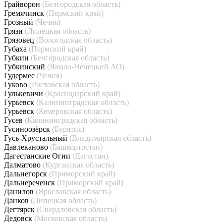
Грайворон
(Белгородская область)
Гремячинск
(Пермский край)
Грозный
(Чечня)
Грязи
(Липецкая область)
Грязовец
(Вологодская область)
Губаха
(Пермский край)
Губкин
(Белгородская область)
Губкинский
(Ямало-Ненецкий АО)
Гудермес
(Чечня)
Гуково
(Ростовская область)
Гулькевичи
(Краснодарский край)
Гурьевск
(Калининградская область)
Гурьевск
(Кемеровская область)
Гусев
(Калининградская область)
Гусиноозёрск
(Бурятия)
Гусь-Хрустальный
(Владимирская область)
Давлеканово
(Башкортостан)
Дагестанские Огни
(Дагестан)
Далматово
(Курганская область)
Дальнегорск
(Приморский край)
Дальнереченск
(Приморский край)
Данилов
(Ярославская область)
Данков
(Липецкая область)
Дегтярск
(Свердловская область)
Дедовск
(Московская область)