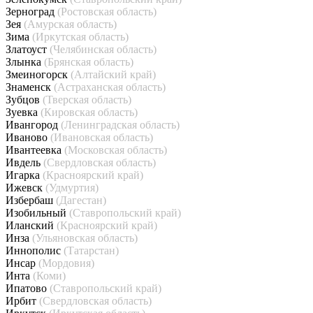
Зерноград
(Ростовская область)
Зея
(Амурская область)
Зима
(Иркутская область)
Златоуст
(Челябинская область)
Злынка
(Брянская область)
Змеиногорск
(Алтайский край)
Знаменск
(Астраханская область)
Зубцов
(Тверская область)
Зуевка
(Кировская область)
Ивангород
(Ленинградская область)
Иваново
(Ивановская область)
Ивантеевка
(Московская область)
Ивдель
(Свердловская область)
Игарка
(Красноярский край)
Ижевск
(Удмуртия)
Избербаш
(Дагестан)
Изобильный
(Ставропольский край)
Иланский
(Красноярский край)
Инза
(Ульяновская область)
Иннополис
(Татарстан)
Инсар
(Мордовия)
Инта
(Коми)
Ипатово
(Ставропольский край)
Ирбит
(Свердловская область)