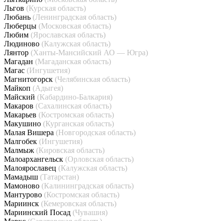
Льгов
(Курская область)
Любань
(Ленинградская область)
Люберцы
(Московская область)
Любим
(Ярославская область)
Людиново
(Калужская область)
Лянтор
(Ханты-Мансийский АО — Югра)
Магадан
(Магаданская область)
Магас
(Ингушетия)
Магнитогорск
(Челябинская область)
Майкоп
(Адыгея)
Майский
(Кабардино-Балкария)
Макаров
(Сахалинская область)
Макарьев
(Костромская область)
Макушино
(Курганская область)
Малая Вишера
(Новгородская область)
Малгобек
(Ингушетия)
Малмыж
(Кировская область)
Малоархангельск
(Орловская область)
Малоярославец
(Калужская область)
Мамадыш
(Татарстан)
Мамоново
(Калининградская область)
Мантурово
(Костромская область)
Мариинск
(Кемеровская область)
Мариинский Посад
(Чувашия)