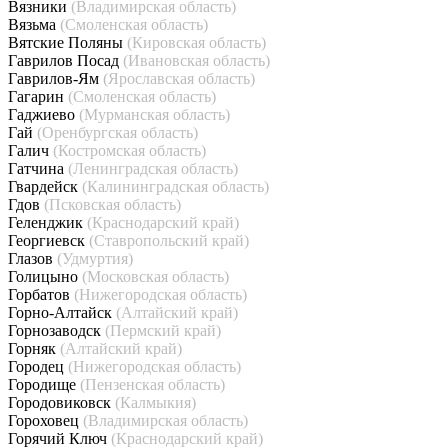
Вязники
(Владимирская область)
Вязьма
(Смоленская область)
Вятские Поляны
(Кировская область)
Гаврилов Посад
(Ивановская область)
Гаврилов-Ям
(Ярославская область)
Гагарин
(Смоленская область)
Гаджиево
(Мурманская область)
Гай
(Оренбургская область)
Галич
(Костромская область)
Гатчина
(Ленинградская область)
Гвардейск
(Калининградская область)
Гдов
(Псковская область)
Геленджик
(Краснодарский край)
Георгиевск
(Ставропольский край)
Глазов
(Удмуртия)
Голицыно
(Московская область)
Горбатов
(Нижегородская область)
Горно-Алтайск
(Алтайский край)
Горнозаводск
(Пермский край)
Горняк
(Алтайский край)
Городец
(Нижегородская область)
Городище
(Пензенская область)
Городовиковск
(Калмыкия)
Гороховец
(Владимирская область)
Горячий Ключ
(Краснодарский край)