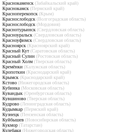
Краснокаменск
(Забайкальский край)
Краснокамск
(Пермский край)
Красноперекопск
(Крым)
Краснослободск
(Волгоградская область)
Краснослободск
(Мордовия)
Краснотурьинск
(Свердловская область)
Красноуральск
(Свердловская область)
Красноуфимск
(Свердловская область)
Красноярск
(Красноярский край)
Красный Кут
(Саратовская область)
Красный Сулин
(Ростовская область)
Красный Холм
(Тверская область)
Кремёнки
(Калужская область)
Кропоткин
(Краснодарский край)
Крымск
(Краснодарский край)
Кстово
(Нижегородская область)
Кубинка
(Московская область)
Кувандык
(Оренбургская область)
Кувшиново
(Тверская область)
Кудрово
(Ленинградская область)
Кудымкар
(Пермский край)
Кузнецк
(Пензенская область)
Куйбышев
(Новосибирская область)
Кукмор
(Татарстан)
Кулебаки
(Нижегородская область)