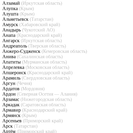
Алзамай
(Иркутская область)
Алупка
(Крым)
Алушта
(Крым)
Альметьевск
(Татарстан)
Амурск
(Хабаровский край)
Анадырь
(Чукотский АО)
Анапа
(Краснодарский край)
Ангарск
(Иркутская область)
Андреаполь
(Тверская область)
Анжеро-Судженск
(Кемеровская область)
Анива
(Сахалинская область)
Апатиты
(Мурманская область)
Апрелевка
(Московская область)
Апшеронск
(Краснодарский край)
Арамиль
(Свердловская область)
Аргун
(Чечня)
Ардатов
(Мордовия)
Ардон
(Северная Осетия — Алания)
Арзамас
(Нижегородская область)
Аркадак
(Саратовская область)
Армавир
(Краснодарский край)
Армянск
(Крым)
Арсеньев
(Приморский край)
Арск
(Татарстан)
Артём
(Приморский край)