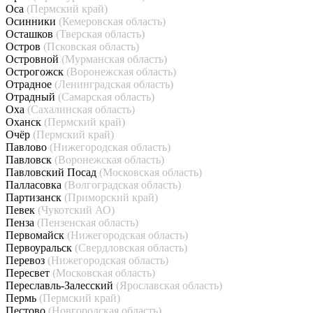
Оса
(Пермский край)
Осинники
(Кемеровская область)
Осташков
(Тверская область)
Остров
(Псковская область)
Островной
(Мурманская область)
Острогожск
(Воронежская область)
Отрадное
(Ленинградская область)
Отрадный
(Самарская область)
Оха
(Сахалинская область)
Оханск
(Пермский край)
Очёр
(Пермский край)
Павлово
(Нижегородская область)
Павловск
(Воронежская область)
Павловский Посад
(Московская область)
Палласовка
(Волгоградская область)
Партизанск
(Приморский край)
Певек
(Чукотский АО)
Пенза
(Пензенская область)
Первомайск
(Нижегородская область)
Первоуральск
(Свердловская область)
Перевоз
(Нижегородская область)
Пересвет
(Московская область)
Переславль-Залесский
(Ярославская область)
Пермь
(Пермский край)
Пестово
(Новгородская область)