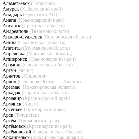
Альметьевск
(Татарстан)
Амурск
(Хабаровский край)
Анадырь
(Чукотский АО)
Анапа
(Краснодарский край)
Ангарск
(Иркутская область)
Андреаполь
(Тверская область)
Анжеро-Судженск
(Кемеровская область)
Анива
(Сахалинская область)
Апатиты
(Мурманская область)
Апрелевка
(Московская область)
Апшеронск
(Краснодарский край)
Арамиль
(Свердловская область)
Аргун
(Чечня)
Ардатов
(Мордовия)
Ардон
(Северная Осетия — Алания)
Арзамас
(Нижегородская область)
Аркадак
(Саратовская область)
Армавир
(Краснодарский край)
Армянск
(Крым)
Арсеньев
(Приморский край)
Арск
(Татарстан)
Артём
(Приморский край)
Артёмовск
(Красноярский край)
Артёмовский
(Свердловская область)
Архангельск
(Архангельская область)