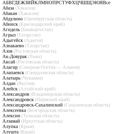
А
Б
В
Г
Д
Е
Ж
З
И
Й
К
Л
М
Н
О
П
Р
С
Т
У
Ф
Х
Ц
Ч
Ш
Щ
Э
Ю
Я
Все
Абаза
(Хакасия)
Абакан
(Хакасия)
Абдулино
(Оренбургская область)
Абинск
(Краснодарский край)
Агидель
(Башкортостан)
Агрыз
(Татарстан)
Адыгейск
(Адыгея)
Азнакаево
(Татарстан)
Азов
(Ростовская область)
Ак-Довурак
(Тыва)
Аксай
(Ростовская область)
Алагир
(Северная Осетия — Алания)
Алапаевск
(Свердловская область)
Алатырь
(Чувашия)
Алдан
(Якутия)
Алейск
(Алтайский край)
Александров
(Владимирская область)
Александровск
(Пермский край)
Александровск-Сахалинский
(Сахалинская область)
Алексеевка
(Белгородская область)
Алексин
(Тульская область)
Алзамай
(Иркутская область)
Алупка
(Крым)
Алушта
(Крым)