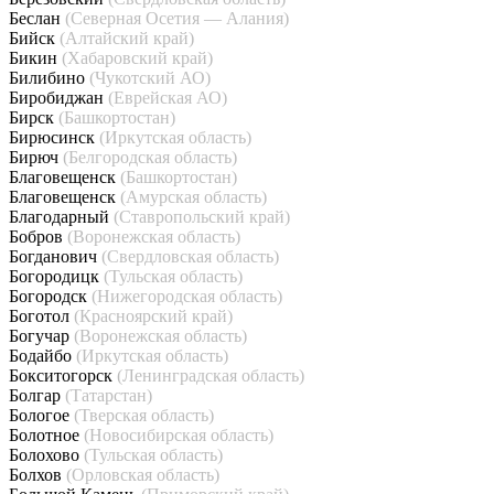
Беслан
(Северная Осетия — Алания)
Бийск
(Алтайский край)
Бикин
(Хабаровский край)
Билибино
(Чукотский АО)
Биробиджан
(Еврейская АО)
Бирск
(Башкортостан)
Бирюсинск
(Иркутская область)
Бирюч
(Белгородская область)
Благовещенск
(Башкортостан)
Благовещенск
(Амурская область)
Благодарный
(Ставропольский край)
Бобров
(Воронежская область)
Богданович
(Свердловская область)
Богородицк
(Тульская область)
Богородск
(Нижегородская область)
Боготол
(Красноярский край)
Богучар
(Воронежская область)
Бодайбо
(Иркутская область)
Бокситогорск
(Ленинградская область)
Болгар
(Татарстан)
Бологое
(Тверская область)
Болотное
(Новосибирская область)
Болохово
(Тульская область)
Болхов
(Орловская область)