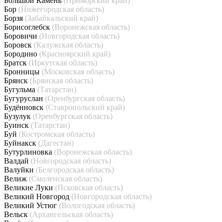
Большой Камень
(Приморский край)
Бор
(Нижегородская область)
Борзя
(Забайкальский край)
Борисоглебск
(Воронежская область)
Боровичи
(Новгородская область)
Боровск
(Калужская область)
Бородино
(Красноярский край)
Братск
(Иркутская область)
Бронницы
(Московская область)
Брянск
(Брянская область)
Бугульма
(Татарстан)
Бугуруслан
(Оренбургская область)
Будённовск
(Ставропольский край)
Бузулук
(Оренбургская область)
Буинск
(Татарстан)
Буй
(Костромская область)
Буйнакск
(Дагестан)
Бутурлиновка
(Воронежская область)
Валдай
(Новгородская область)
Валуйки
(Белгородская область)
Велиж
(Смоленская область)
Великие Луки
(Псковская область)
Великий Новгород
(Новгородская область)
Великий Устюг
(Вологодская область)
Вельск
(Архангельская область)