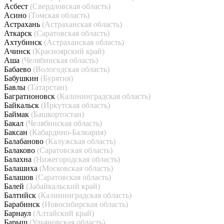
Асбест
(Свердловская область)
Асино
(Томская область)
Астрахань
(Астраханская область)
Аткарск
(Саратовская область)
Ахтубинск
(Астраханская область)
Ачинск
(Красноярский край)
Аша
(Челябинская область)
Бабаево
(Вологодская область)
Бабушкин
(Бурятия)
Бавлы
(Татарстан)
Багратионовск
(Калининградская область)
Байкальск
(Иркутская область)
Баймак
(Башкортостан)
Бакал
(Челябинская область)
Баксан
(Кабардино-Балкария)
Балабаново
(Калужская область)
Балаково
(Саратовская область)
Балахна
(Нижегородская область)
Балашиха
(Московская область)
Балашов
(Саратовская область)
Балей
(Забайкальский край)
Балтийск
(Калининградская область)
Барабинск
(Новосибирская область)
Барнаул
(Алтайский край)
Барыш
(Ульяновская область)