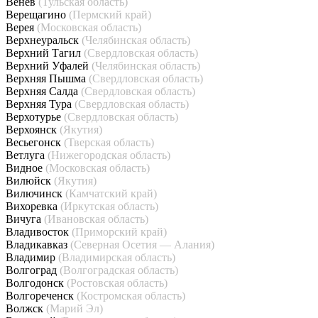
Венёв
(Тульская область)
Верещагино
(Пермский край)
Верея
(Московская область)
Верхнеуральск
(Челябинская область)
Верхний Тагил
(Свердловская область)
Верхний Уфалей
(Челябинская область)
Верхняя Пышма
(Свердловская область)
Верхняя Салда
(Свердловская область)
Верхняя Тура
(Свердловская область)
Верхотурье
(Свердловская область)
Верхоянск
(Якутия)
Весьегонск
(Тверская область)
Ветлуга
(Нижегородская область)
Видное
(Московская область)
Вилюйск
(Якутия)
Вилючинск
(Камчатский край)
Вихоревка
(Иркутская область)
Вичуга
(Ивановская область)
Владивосток
(Приморский край)
Владикавказ
(Северная Осетия — Алания)
Владимир
(Владимирская область)
Волгоград
(Волгоградская область)
Волгодонск
(Ростовская область)
Волгореченск
(Костромская область)
Волжск
(Марий Эл)