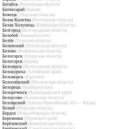
Батайск
(Ростовская область)
Бахчисарай
(Крым)
Бежецк
(Тверская область)
Белая Калитва
(Ростовская область)
Белая Холуница
(Кировская область)
Белгород
(Белгородская область)
Белебей
(Башкортостан)
Белёв
(Тульская область)
Белинский
(Пензенская область)
Белово
(Кемеровская область)
Белогорск
(Амурская область)
Белогорск
(Крым)
Белозерск
(Вологодская область)
Белокуриха
(Алтайский край)
Беломорск
(Карелия)
Белоозёрский
(Московская область)
Белорецк
(Башкортостан)
Белореченск
(Краснодарский край)
Белоусово
(Калужская область)
Белоярский
(Ханты-Мансийский АО — Югра)
Белый
(Тверская область)
Бердск
(Новосибирская область)
Березники
(Пермский край)
Берёзовский
(Кемеровская область)
Берёзовский
(Свердловская область)