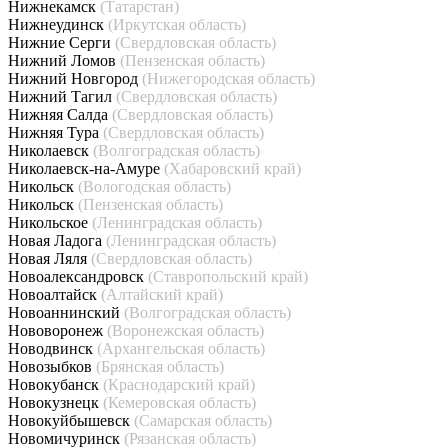
Нижнекамск
(Татарстан)
Нижнеудинск
(Иркутская область)
Нижние Серги
(Свердловская область)
Нижний Ломов
(Пензенская область)
Нижний Новгород
(Нижегородская область)
Нижний Тагил
(Свердловская область)
Нижняя Салда
(Свердловская область)
Нижняя Тура
(Свердловская область)
Николаевск
(Волгоградская область)
Николаевск-на-Амуре
(Хабаровский край)
Никольск
(Вологодская область)
Никольск
(Пензенская область)
Никольское
(Ленинградская область)
Новая Ладога
(Ленинградская область)
Новая Ляля
(Свердловская область)
Новоалександровск
(Ставропольский край)
Новоалтайск
(Алтайский край)
Новоаннинский
(Волгоградская область)
Нововоронеж
(Воронежская область)
Новодвинск
(Архангельская область)
Новозыбков
(Брянская область)
Новокубанск
(Краснодарский край)
Новокузнецк
(Кемеровская область)
Новокуйбышевск
(Самарская область)
Новомичуринск
(Рязанская область)