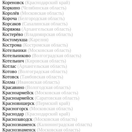
Кореновск
(Краснодарский край)
Коркино
(Челябинская область)
Королёв
(Московская область)
Короча
(Белгородская область)
Корсаков
(Сахалинская область)
Коряжма
(Архангельская область)
Костерёво
(Владимирская область)
Костомукша
(Карелия)
Кострома
(Костромская область)
Котельники
(Московская область)
Котельниково
(Волгоградская область)
Котельнич
(Кировская область)
Котлас
(Архангельская область)
Котово
(Волгоградская область)
Котовск
(Тамбовская область)
Кохма
(Ивановская область)
Красавино
(Вологодская область)
Красноармейск
(Московская область)
Красноармейск
(Саратовская область)
Красновишерск
(Пермский край)
Красногорск
(Московская область)
Краснодар
(Краснодарский край)
Краснозаводск
(Московская область)
Краснознаменск
(Калининградская область)
Краснознаменск
(Московская область)