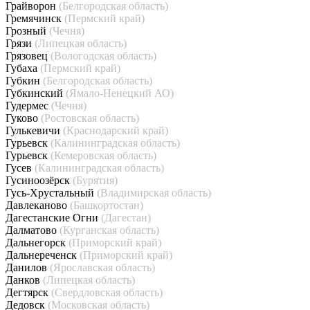
Грайворон
(Белгородская область)
Гремячинск
(Пермский край)
Грозный
(Чечня)
Грязи
(Липецкая область)
Грязовец
(Вологодская область)
Губаха
(Пермский край)
Губкин
(Белгородская область)
Губкинский
(Ямало-Ненецкий АО)
Гудермес
(Чечня)
Гуково
(Ростовская область)
Гулькевичи
(Краснодарский край)
Гурьевск
(Калининградская область)
Гурьевск
(Кемеровская область)
Гусев
(Калининградская область)
Гусиноозёрск
(Бурятия)
Гусь-Хрустальный
(Владимирская область)
Давлеканово
(Башкортостан)
Дагестанские Огни
(Дагестан)
Далматово
(Курганская область)
Дальнегорск
(Приморский край)
Дальнереченск
(Приморский край)
Данилов
(Ярославская область)
Данков
(Липецкая область)
Дегтярск
(Свердловская область)
Дедовск
(Московская область)