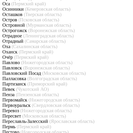
Оса
(Пермский край)
Осинники
(Кемеровская область)
Осташков
(Тверская область)
Остров
(Псковская область)
Островной
(Мурманская область)
Острогожск
(Воронежская область)
Отрадное
(Ленинградская область)
Отрадный
(Самарская область)
Оха
(Сахалинская область)
Оханск
(Пермский край)
Очёр
(Пермский край)
Павлово
(Нижегородская область)
Павловск
(Воронежская область)
Павловский Посад
(Московская область)
Палласовка
(Волгоградская область)
Партизанск
(Приморский край)
Певек
(Чукотский АО)
Пенза
(Пензенская область)
Первомайск
(Нижегородская область)
Первоуральск
(Свердловская область)
Перевоз
(Нижегородская область)
Пересвет
(Московская область)
Переславль-Залесский
(Ярославская область)
Пермь
(Пермский край)
Пестово
(Новгородская область)