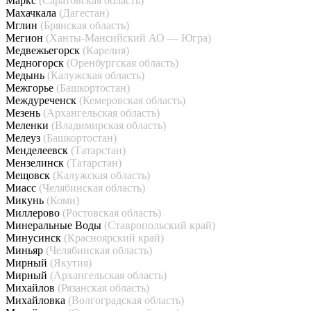
Маркс
(Саратовская область)
Махачкала
(Дагестан)
Мглин
(Брянская область)
Мегион
(Ханты-Мансийский АО — Югра)
Медвежьегорск
(Карелия)
Медногорск
(Оренбургская область)
Медынь
(Калужская область)
Межгорье
(Башкортостан)
Междуреченск
(Кемеровская область)
Мезень
(Архангельская область)
Меленки
(Владимирская область)
Мелеуз
(Башкортостан)
Менделеевск
(Татарстан)
Мензелинск
(Татарстан)
Мещовск
(Калужская область)
Миасс
(Челябинская область)
Микунь
(Коми)
Миллерово
(Ростовская область)
Минеральные Воды
(Ставропольский край)
Минусинск
(Красноярский край)
Миньяр
(Челябинская область)
Мирный
(Якутия)
Мирный
(Архангельская область)
Михайлов
(Рязанская область)
Михайловка
(Волгоградская область)