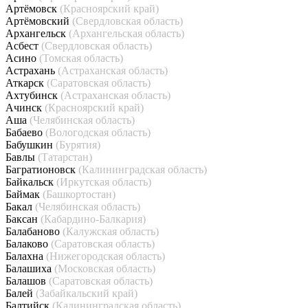
Артёмовск
(Красноярский край)
Артёмовский
(Свердловская область)
Архангельск
(Архангельская область)
Асбест
(Свердловская область)
Асино
(Томская область)
Астрахань
(Астраханская область)
Аткарск
(Саратовская область)
Ахтубинск
(Астраханская область)
Ачинск
(Красноярский край)
Аша
(Челябинская область)
Бабаево
(Вологодская область)
Бабушкин
(Бурятия)
Бавлы
(Татарстан)
Багратионовск
(Калининградская область)
Байкальск
(Иркутская область)
Баймак
(Башкортостан)
Бакал
(Челябинская область)
Баксан
(Кабардино-Балкария)
Балабаново
(Калужская область)
Балаково
(Саратовская область)
Балахна
(Нижегородская область)
Балашиха
(Московская область)
Балашов
(Саратовская область)
Балей
(Забайкальский край)
Балтийск
(Калининградская область)