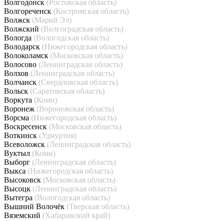
Волгодонск
(Ростовская область)
Волгореченск
(Костромская область)
Волжск
(Марий Эл)
Волжский
(Волгоградская область)
Вологда
(Вологодская область)
Володарск
(Нижегородская область)
Волоколамск
(Московская область)
Волосово
(Ленинградская область)
Волхов
(Ленинградская область)
Волчанск
(Свердловская область)
Вольск
(Саратовская область)
Воркута
(Коми)
Воронеж
(Воронежская область)
Ворсма
(Нижегородская область)
Воскресенск
(Московская область)
Воткинск
(Удмуртия)
Всеволожск
(Ленинградская область)
Вуктыл
(Коми)
Выборг
(Ленинградская область)
Выкса
(Нижегородская область)
Высоковск
(Московская область)
Высоцк
(Ленинградская область)
Вытегра
(Вологодская область)
Вышний Волочёк
(Тверская область)
Вяземский
(Хабаровский край)