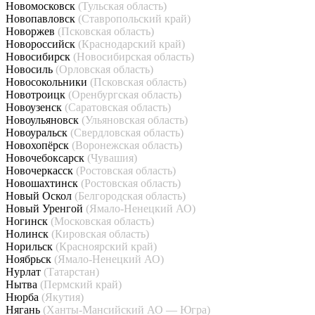
Новомосковск
(Тульская область)
Новопавловск
(Ставропольский край)
Новоржев
(Псковская область)
Новороссийск
(Краснодарский край)
Новосибирск
(Новосибирская область)
Новосиль
(Орловская область)
Новосокольники
(Псковская область)
Новотроицк
(Оренбургская область)
Новоузенск
(Саратовская область)
Новоульяновск
(Ульяновская область)
Новоуральск
(Свердловская область)
Новохопёрск
(Воронежская область)
Новочебоксарск
(Чувашия)
Новочеркасск
(Ростовская область)
Новошахтинск
(Ростовская область)
Новый Оскол
(Белгородская область)
Новый Уренгой
(Ямало-Ненецкий АО)
Ногинск
(Московская область)
Нолинск
(Кировская область)
Норильск
(Красноярский край)
Ноябрьск
(Ямало-Ненецкий АО)
Нурлат
(Татарстан)
Нытва
(Пермский край)
Нюрба
(Якутия)
Нягань
(Ханты-Мансийский АО — Югра)