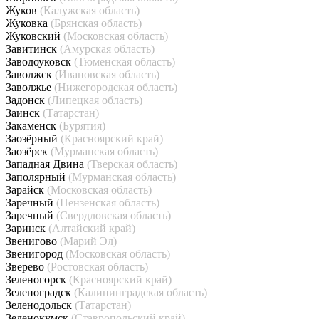
Жуков
(Калужская область)
Жуковка
(Брянская область)
Жуковский
(Московская область)
Завитинск
(Амурская область)
Заводоуковск
(Тюменская область)
Заволжск
(Ивановская область)
Заволжье
(Нижегородская область)
Задонск
(Липецкая область)
Заинск
(Татарстан)
Закаменск
(Бурятия)
Заозёрный
(Красноярский край)
Заозёрск
(Мурманская область)
Западная Двина
(Тверская область)
Заполярный
(Мурманская область)
Зарайск
(Московская область)
Заречный
(Пензенская область)
Заречный
(Свердловская область)
Заринск
(Алтайский край)
Звенигово
(Марий Эл)
Звенигород
(Московская область)
Зверево
(Ростовская область)
Зеленогорск
(Красноярский край)
Зеленоградск
(Калининградская область)
Зеленодольск
(Татарстан)
Зеленокумск
(Ставропольский край)