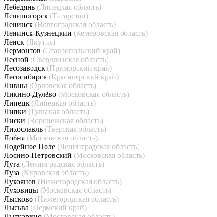
Лебедянь
(Липецкая область)
Лениногорск
(Татарстан)
Ленинск
(Волгоградская область)
Ленинск-Кузнецкий
(Кемеровская область)
Ленск
(Якутия)
Лермонтов
(Ставропольский край)
Лесной
(Свердловская область)
Лесозаводск
(Приморский край)
Лесосибирск
(Красноярский край)
Ливны
(Орловская область)
Ликино-Дулёво
(Московская область)
Липецк
(Липецкая область)
Липки
(Тульская область)
Лиски
(Воронежская область)
Лихославль
(Тверская область)
Лобня
(Московская область)
Лодейное Поле
(Ленинградская область)
Лосино-Петровский
(Московская область)
Луга
(Ленинградская область)
Луза
(Кировская область)
Лукоянов
(Нижегородская область)
Луховицы
(Московская область)
Лысково
(Нижегородская область)
Лысьва
(Пермский край)
Лыткарино
(Московская область)