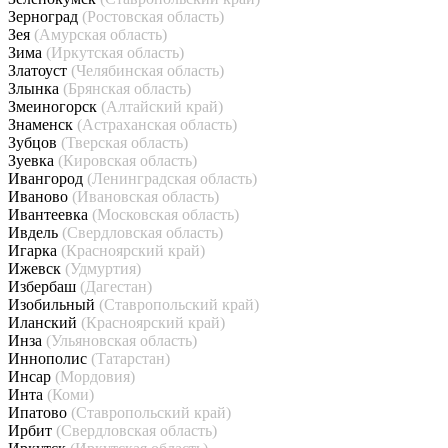
Зерноград
(Ростовская область)
Зея
(Амурская область)
Зима
(Иркутская область)
Златоуст
(Челябинская область)
Злынка
(Брянская область)
Змеиногорск
(Алтайский край)
Знаменск
(Астраханская область)
Зубцов
(Тверская область)
Зуевка
(Кировская область)
Ивангород
(Ленинградская область)
Иваново
(Ивановская область)
Ивантеевка
(Московская область)
Ивдель
(Свердловская область)
Игарка
(Красноярский край)
Ижевск
(Удмуртия)
Избербаш
(Дагестан)
Изобильный
(Ставропольский край)
Иланский
(Красноярский край)
Инза
(Ульяновская область)
Иннополис
(Татарстан)
Инсар
(Мордовия)
Инта
(Коми)
Ипатово
(Ставропольский край)
Ирбит
(Свердловская область)