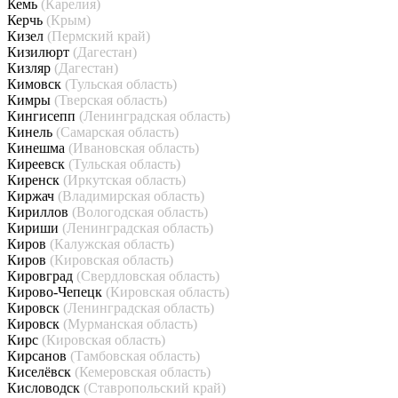
Кемь
(Карелия)
Керчь
(Крым)
Кизел
(Пермский край)
Кизилюрт
(Дагестан)
Кизляр
(Дагестан)
Кимовск
(Тульская область)
Кимры
(Тверская область)
Кингисепп
(Ленинградская область)
Кинель
(Самарская область)
Кинешма
(Ивановская область)
Киреевск
(Тульская область)
Киренск
(Иркутская область)
Киржач
(Владимирская область)
Кириллов
(Вологодская область)
Кириши
(Ленинградская область)
Киров
(Калужская область)
Киров
(Кировская область)
Кировград
(Свердловская область)
Кирово-Чепецк
(Кировская область)
Кировск
(Ленинградская область)
Кировск
(Мурманская область)
Кирс
(Кировская область)
Кирсанов
(Тамбовская область)
Киселёвск
(Кемеровская область)
Кисловодск
(Ставропольский край)