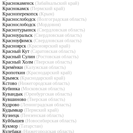
Краснокаменск
(Забайкальский край)
Краснокамск
(Пермский край)
Красноперекопск
(Крым)
Краснослободск
(Волгоградская область)
Краснослободск
(Мордовия)
Краснотурьинск
(Свердловская область)
Красноуральск
(Свердловская область)
Красноуфимск
(Свердловская область)
Красноярск
(Красноярский край)
Красный Кут
(Саратовская область)
Красный Сулин
(Ростовская область)
Красный Холм
(Тверская область)
Кремёнки
(Калужская область)
Кропоткин
(Краснодарский край)
Крымск
(Краснодарский край)
Кстово
(Нижегородская область)
Кубинка
(Московская область)
Кувандык
(Оренбургская область)
Кувшиново
(Тверская область)
Кудрово
(Ленинградская область)
Кудымкар
(Пермский край)
Кузнецк
(Пензенская область)
Куйбышев
(Новосибирская область)
Кукмор
(Татарстан)
Кулебаки
(Нижегородская область)