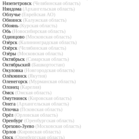
Нязепетровск
(Челябинская область)
Няндома
(Архангельская область)
Облучье
(Еврейская АО)
Обнинск
(Калужская область)
Обоянь
(Курская область)
Обь
(Новосибирская область)
Одинцово
(Московская область)
Озёрск
(Калининградская область)
Озёрск
(Челябинская область)
Озёры
(Московская область)
Октябрьск
(Самарская область)
Октябрьский
(Башкортостан)
Окуловка
(Новгородская область)
Олёкминск
(Якутия)
Оленегорск
(Мурманская область)
Олонец
(Карелия)
Омск
(Омская область)
Омутнинск
(Кировская область)
Онега
(Архангельская область)
Опочка
(Псковская область)
Орёл
(Орловская область)
Оренбург
(Оренбургская область)
Орехово-Зуево
(Московская область)
Орлов
(Кировская область)
Орск
(Оренбургская область)