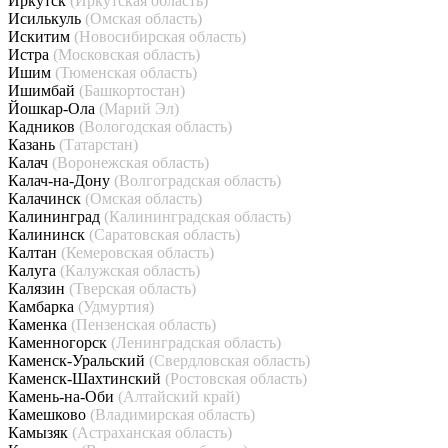
Иркутск
(Иркутская область)
Исилькуль
(Омская область)
Искитим
(Новосибирская область)
Истра
(Московская область)
Ишим
(Тюменская область)
Ишимбай
(Башкортостан)
Йошкар-Ола
(Марий Эл)
Кадников
(Вологодская область)
Казань
(Татарстан)
Калач
(Воронежская область)
Калач-на-Дону
(Волгоградская область)
Калачинск
(Омская область)
Калининград
(Калининградская область)
Калининск
(Саратовская область)
Калтан
(Кемеровская область)
Калуга
(Калужская область)
Калязин
(Тверская область)
Камбарка
(Удмуртия)
Каменка
(Пензенская область)
Каменногорск
(Ленинградская область)
Каменск-Уральский
(Свердловская область)
Каменск-Шахтинский
(Ростовская область)
Камень-на-Оби
(Алтайский край)
Камешково
(Владимирская область)
Камызяк
(Астраханская область)