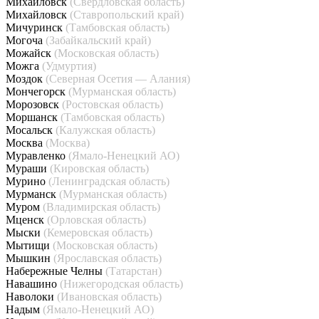
Михайловск
(Свердловская область)
Михайловск
(Ставропольский край)
Мичуринск
(Тамбовская область)
Могоча
(Забайкальский край)
Можайск
(Московская область)
Можга
(Удмуртия)
Моздок
(Северная Осетия — Алания)
Мончегорск
(Мурманская область)
Морозовск
(Ростовская область)
Моршанск
(Тамбовская область)
Мосальск
(Калужская область)
Москва
(Москва)
Муравленко
(Ямало-Ненецкий АО)
Мураши
(Кировская область)
Мурино
(Ленинградская область)
Мурманск
(Мурманская область)
Муром
(Владимирская область)
Мценск
(Орловская область)
Мыски
(Кемеровская область)
Мытищи
(Московская область)
Мышкин
(Ярославская область)
Набережные Челны
(Татарстан)
Навашино
(Нижегородская область)
Наволоки
(Ивановская область)
Надым
(Ямало-Ненецкий АО)