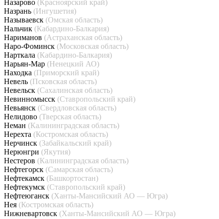
Назарово
(Красноярский край)
Назрань
(Ингушетия)
Называевск
(Омская область)
Нальчик
(Кабардино-Балкария)
Нариманов
(Астраханская область)
Наро-Фоминск
(Московская область)
Нарткала
(Кабардино-Балкария)
Нарьян-Мар
(Ненецкий АО)
Находка
(Приморский край)
Невель
(Псковская область)
Невельск
(Сахалинская область)
Невинномысск
(Ставропольский край)
Невьянск
(Свердловская область)
Нелидово
(Тверская область)
Неман
(Калининградская область)
Нерехта
(Костромская область)
Нерчинск
(Забайкальский край)
Нерюнгри
(Якутия)
Нестеров
(Калининградская область)
Нефтегорск
(Самарская область)
Нефтекамск
(Башкортостан)
Нефтекумск
(Ставропольский край)
Нефтеюганск
(Ханты-Мансийский АО — Югра)
Нея
(Костромская область)
Нижневартовск
(Ханты-Мансийский АО — Югра)