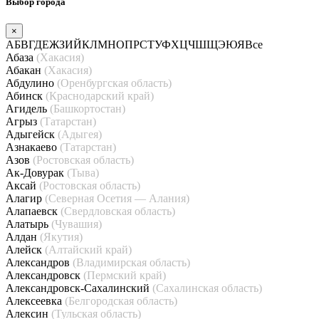
Выбор города
×
А
Б
В
Г
Д
Е
Ж
З
И
Й
К
Л
М
Н
О
П
Р
С
Т
У
Ф
Х
Ц
Ч
Ш
Щ
Э
Ю
Я
Все
Абаза
(Хакасия)
Абакан
(Хакасия)
Абдулино
(Оренбургская область)
Абинск
(Краснодарский край)
Агидель
(Башкортостан)
Агрыз
(Татарстан)
Адыгейск
(Адыгея)
Азнакаево
(Татарстан)
Азов
(Ростовская область)
Ак-Довурак
(Тыва)
Аксай
(Ростовская область)
Алагир
(Северная Осетия — Алания)
Алапаевск
(Свердловская область)
Алатырь
(Чувашия)
Алдан
(Якутия)
Алейск
(Алтайский край)
Александров
(Владимирская область)
Александровск
(Пермский край)
Александровск-Сахалинский
(Сахалинская область)
Алексеевка
(Белгородская область)
Алексин
(Тульская область)