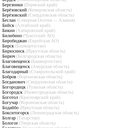
Березники
(Пермский край)
Берёзовский
(Кемеровская область)
Берёзовский
(Свердловская область)
Беслан
(Северная Осетия — Алания)
Бийск
(Алтайский край)
Бикин
(Хабаровский край)
Билибино
(Чукотский АО)
Биробиджан
(Еврейская АО)
Бирск
(Башкортостан)
Бирюсинск
(Иркутская область)
Бирюч
(Белгородская область)
Благовещенск
(Башкортостан)
Благовещенск
(Амурская область)
Благодарный
(Ставропольский край)
Бобров
(Воронежская область)
Богданович
(Свердловская область)
Богородицк
(Тульская область)
Богородск
(Нижегородская область)
Боготол
(Красноярский край)
Богучар
(Воронежская область)
Бодайбо
(Иркутская область)
Бокситогорск
(Ленинградская область)
Болгар
(Татарстан)
Бологое
(Тверская область)