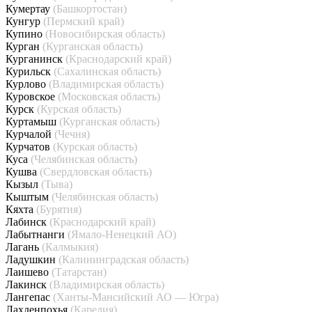
Кумертау
(Башкортостан)
Кунгур
(Пермский край)
Купино
(Новосибирская область)
Курган
(Курганская область)
Курганинск
(Краснодарский край)
Курильск
(Сахалинская область)
Курлово
(Владимирская область)
Куровское
(Московская область)
Курск
(Курская область)
Куртамыш
(Курганская область)
Курчалой
(Чечня)
Курчатов
(Курская область)
Куса
(Челябинская область)
Кушва
(Свердловская область)
Кызыл
(Тыва)
Кыштым
(Челябинская область)
Кяхта
(Бурятия)
Лабинск
(Краснодарский край)
Лабытнанги
(Ямало-Ненецкий АО)
Лагань
(Калмыкия)
Ладушкин
(Калининградская область)
Лаишево
(Татарстан)
Лакинск
(Владимирская область)
Лангепас
(Ханты-Мансийский АО — Югра)
Лахденпохья
(Карелия)