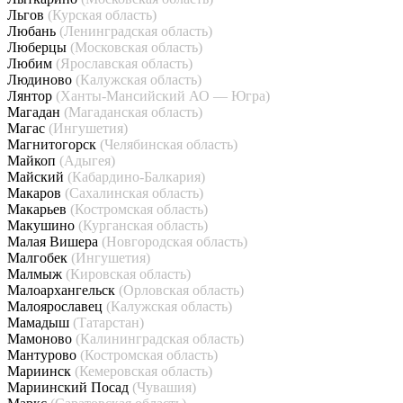
Льгов
(Курская область)
Любань
(Ленинградская область)
Люберцы
(Московская область)
Любим
(Ярославская область)
Людиново
(Калужская область)
Лянтор
(Ханты-Мансийский АО — Югра)
Магадан
(Магаданская область)
Магас
(Ингушетия)
Магнитогорск
(Челябинская область)
Майкоп
(Адыгея)
Майский
(Кабардино-Балкария)
Макаров
(Сахалинская область)
Макарьев
(Костромская область)
Макушино
(Курганская область)
Малая Вишера
(Новгородская область)
Малгобек
(Ингушетия)
Малмыж
(Кировская область)
Малоархангельск
(Орловская область)
Малоярославец
(Калужская область)
Мамадыш
(Татарстан)
Мамоново
(Калининградская область)
Мантурово
(Костромская область)
Мариинск
(Кемеровская область)
Мариинский Посад
(Чувашия)