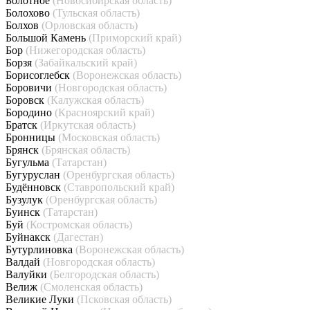
Болотное
(Новосибирская область)
Болохово
(Тульская область)
Болхов
(Орловская область)
Большой Камень
(Приморский край)
Бор
(Нижегородская область)
Борзя
(Забайкальский край)
Борисоглебск
(Воронежская область)
Боровичи
(Новгородская область)
Боровск
(Калужская область)
Бородино
(Красноярский край)
Братск
(Иркутская область)
Бронницы
(Московская область)
Брянск
(Брянская область)
Бугульма
(Татарстан)
Бугуруслан
(Оренбургская область)
Будённовск
(Ставропольский край)
Бузулук
(Оренбургская область)
Буинск
(Татарстан)
Буй
(Костромская область)
Буйнакск
(Дагестан)
Бутурлиновка
(Воронежская область)
Валдай
(Новгородская область)
Валуйки
(Белгородская область)
Велиж
(Смоленская область)
Великие Луки
(Псковская область)