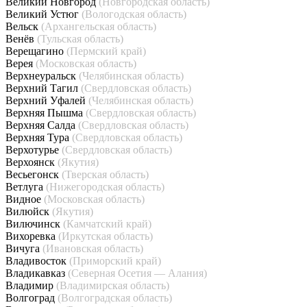
Великий Новгород
(Новгородская область)
Великий Устюг
(Вологодская область)
Вельск
(Архангельская область)
Венёв
(Тульская область)
Верещагино
(Пермский край)
Верея
(Московская область)
Верхнеуральск
(Челябинская область)
Верхний Тагил
(Свердловская область)
Верхний Уфалей
(Челябинская область)
Верхняя Пышма
(Свердловская область)
Верхняя Салда
(Свердловская область)
Верхняя Тура
(Свердловская область)
Верхотурье
(Свердловская область)
Верхоянск
(Якутия)
Весьегонск
(Тверская область)
Ветлуга
(Нижегородская область)
Видное
(Московская область)
Вилюйск
(Якутия)
Вилючинск
(Камчатский край)
Вихоревка
(Иркутская область)
Вичуга
(Ивановская область)
Владивосток
(Приморский край)
Владикавказ
(Северная Осетия — Алания)
Владимир
(Владимирская область)
Волгоград
(Волгоградская область)