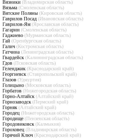
Вязники
(Владимирская область)
Вязьма
(Смоленская область)
Вятские Поляны
(Кировская область)
Гаврилов Посад
(Ивановская область)
Гаврилов-Ям
(Ярославская область)
Гагарин
(Смоленская область)
Гаджиево
(Мурманская область)
Гай
(Оренбургская область)
Галич
(Костромская область)
Гатчина
(Ленинградская область)
Гвардейск
(Калининградская область)
Гдов
(Псковская область)
Геленджик
(Краснодарский край)
Георгиевск
(Ставропольский край)
Глазов
(Удмуртия)
Голицыно
(Московская область)
Горбатов
(Нижегородская область)
Горно-Алтайск
(Алтайский край)
Горнозаводск
(Пермский край)
Горняк
(Алтайский край)
Городец
(Нижегородская область)
Городище
(Пензенская область)
Городовиковск
(Калмыкия)
Гороховец
(Владимирская область)
Горячий Ключ
(Краснодарский край)