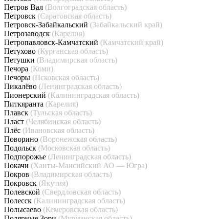
Петров Вал
(Волгоградская область)
Петровск
(Саратовская область)
Петровск-Забайкальский
(Забайкальский край)
Петрозаводск
(Карелия)
Петропавловск-Камчатский
(Камчатский край)
Петухово
(Курганская область)
Петушки
(Владимирская область)
Печора
(Коми)
Печоры
(Псковская область)
Пикалёво
(Ленинградская область)
Пионерский
(Калининградская область)
Питкяранта
(Карелия)
Плавск
(Тульская область)
Пласт
(Челябинская область)
Плёс
(Ивановская область)
Поворино
(Воронежская область)
Подольск
(Московская область)
Подпорожье
(Ленинградская область)
Покачи
(Ханты-Мансийский АО — Югра)
Покров
(Владимирская область)
Покровск
(Якутия)
Полевской
(Свердловская область)
Полесск
(Калининградская область)
Полысаево
(Кемеровская область)
Полярные Зори
(Мурманская область)