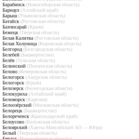
Барабинск
(Новосибирская область)
Барнаул
(Алтайский край)
Барыш
(Ульяновская область)
Батайск
(Ростовская область)
Бахчисарай
(Крым)
Бежецк
(Тверская область)
Белая Калитва
(Ростовская область)
Белая Холуница
(Кировская область)
Белгород
(Белгородская область)
Белебей
(Башкортостан)
Белёв
(Тульская область)
Белинский
(Пензенская область)
Белово
(Кемеровская область)
Белогорск
(Амурская область)
Белогорск
(Крым)
Белозерск
(Вологодская область)
Белокуриха
(Алтайский край)
Беломорск
(Карелия)
Белоозёрский
(Московская область)
Белорецк
(Башкортостан)
Белореченск
(Краснодарский край)
Белоусово
(Калужская область)
Белоярский
(Ханты-Мансийский АО — Югра)
Белый
(Тверская область)
Бердск
(Новосибирская область)