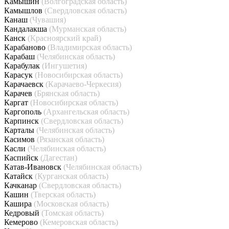
Камышин
(Волгоградская область)
Камышлов
(Свердловская область)
Канаш
(Чувашия)
Кандалакша
(Мурманская область)
Канск
(Красноярский край)
Карабаново
(Владимирская область)
Карабаш
(Челябинская область)
Карабулак
(Ингушетия)
Карасук
(Новосибирская область)
Карачаевск
(Карачаево-Черкесия)
Карачев
(Брянская область)
Каргат
(Новосибирская область)
Каргополь
(Архангельская область)
Карпинск
(Свердловская область)
Карталы
(Челябинская область)
Касимов
(Рязанская область)
Касли
(Челябинская область)
Каспийск
(Дагестан)
Катав-Ивановск
(Челябинская область)
Катайск
(Курганская область)
Качканар
(Свердловская область)
Кашин
(Тверская область)
Кашира
(Московская область)
Кедровый
(Томская область)
Кемерово
(Кемеровская область)