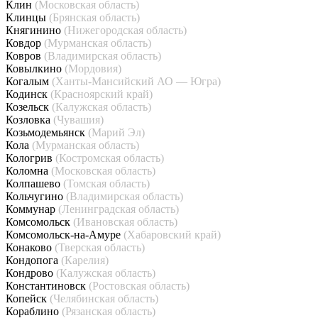
Клин
(Московская область)
Клинцы
(Брянская область)
Княгинино
(Нижегородская область)
Ковдор
(Мурманская область)
Ковров
(Владимирская область)
Ковылкино
(Мордовия)
Когалым
(Ханты-Мансийский АО — Югра)
Кодинск
(Красноярский край)
Козельск
(Калужская область)
Козловка
(Чувашия)
Козьмодемьянск
(Марий Эл)
Кола
(Мурманская область)
Кологрив
(Костромская область)
Коломна
(Московская область)
Колпашево
(Томская область)
Кольчугино
(Владимирская область)
Коммунар
(Ленинградская область)
Комсомольск
(Ивановская область)
Комсомольск-на-Амуре
(Хабаровский край)
Конаково
(Тверская область)
Кондопога
(Карелия)
Кондрово
(Калужская область)
Константиновск
(Ростовская область)
Копейск
(Челябинская область)
Кораблино
(Рязанская область)