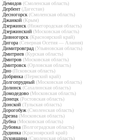
Демидов
(Смоленская область)
Дербент
(Дагестан)
Десногорск
(Смоленская область)
Джанкой
(Крым)
Дзержинск
(Нижегородская область)
Дзержинский
(Московская область)
Дивногорск
(Красноярский край)
Дигора
(Северная Осетия — Алания)
Димитровград
(Ульяновская область)
Дмитриев
(Курская область)
Дмитров
(Московская область)
Дмитровск
(Орловская область)
Дно
(Псковская область)
Добрянка
(Пермский край)
Долгопрудный
(Московская область)
Долинск
(Сахалинская область)
Домодедово
(Московская область)
Донецк
(Ростовская область)
Донской
(Тульская область)
Дорогобуж
(Смоленская область)
Дрезна
(Московская область)
Дубна
(Московская область)
Дубовка
(Волгоградская область)
Дудинка
(Красноярский край)
Духовщина
(Смоленская область)