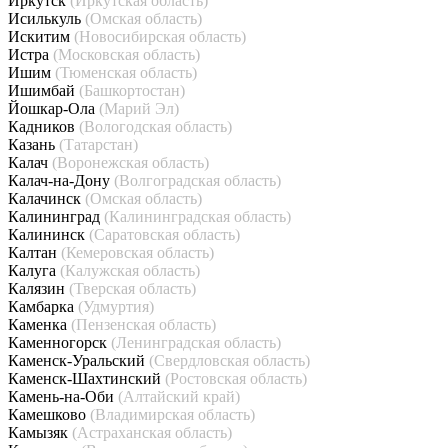
Иркутск
(Иркутская область)
Исилькуль
(Омская область)
Искитим
(Новосибирская область)
Истра
(Московская область)
Ишим
(Тюменская область)
Ишимбай
(Башкортостан)
Йошкар-Ола
(Марий Эл)
Кадников
(Вологодская область)
Казань
(Татарстан)
Калач
(Воронежская область)
Калач-на-Дону
(Волгоградская область)
Калачинск
(Омская область)
Калининград
(Калининградская область)
Калининск
(Саратовская область)
Калтан
(Кемеровская область)
Калуга
(Калужская область)
Калязин
(Тверская область)
Камбарка
(Удмуртия)
Каменка
(Пензенская область)
Каменногорск
(Ленинградская область)
Каменск-Уральский
(Свердловская область)
Каменск-Шахтинский
(Ростовская область)
Камень-на-Оби
(Алтайский край)
Камешково
(Владимирская область)
Камызяк
(Астраханская область)