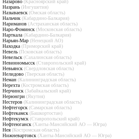
Назарово
(Красноярский край)
Назрань
(Ингушетия)
Называевск
(Омская область)
Нальчик
(Кабардино-Балкария)
Нариманов
(Астраханская область)
Наро-Фоминск
(Московская область)
Нарткала
(Кабардино-Балкария)
Нарьян-Мар
(Ненецкий АО)
Находка
(Приморский край)
Невель
(Псковская область)
Невельск
(Сахалинская область)
Невинномысск
(Ставропольский край)
Невьянск
(Свердловская область)
Нелидово
(Тверская область)
Неман
(Калининградская область)
Нерехта
(Костромская область)
Нерчинск
(Забайкальский край)
Нерюнгри
(Якутия)
Нестеров
(Калининградская область)
Нефтегорск
(Самарская область)
Нефтекамск
(Башкортостан)
Нефтекумск
(Ставропольский край)
Нефтеюганск
(Ханты-Мансийский АО — Югра)
Нея
(Костромская область)
Нижневартовск
(Ханты-Мансийский АО — Югра)