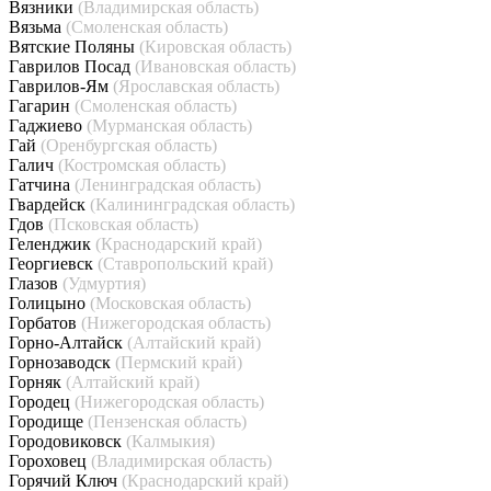
Вязники
(Владимирская область)
Вязьма
(Смоленская область)
Вятские Поляны
(Кировская область)
Гаврилов Посад
(Ивановская область)
Гаврилов-Ям
(Ярославская область)
Гагарин
(Смоленская область)
Гаджиево
(Мурманская область)
Гай
(Оренбургская область)
Галич
(Костромская область)
Гатчина
(Ленинградская область)
Гвардейск
(Калининградская область)
Гдов
(Псковская область)
Геленджик
(Краснодарский край)
Георгиевск
(Ставропольский край)
Глазов
(Удмуртия)
Голицыно
(Московская область)
Горбатов
(Нижегородская область)
Горно-Алтайск
(Алтайский край)
Горнозаводск
(Пермский край)
Горняк
(Алтайский край)
Городец
(Нижегородская область)
Городище
(Пензенская область)
Городовиковск
(Калмыкия)
Гороховец
(Владимирская область)
Горячий Ключ
(Краснодарский край)