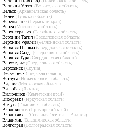
Великий Новгород
(Новгородская область)
Великий Устюг
(Вологодская область)
Вельск
(Архангельская область)
Венёв
(Тульская область)
Верещагино
(Пермский край)
Верея
(Московская область)
Верхнеуральск
(Челябинская область)
Верхний Тагил
(Свердловская область)
Верхний Уфалей
(Челябинская область)
Верхняя Пышма
(Свердловская область)
Верхняя Салда
(Свердловская область)
Верхняя Тура
(Свердловская область)
Верхотурье
(Свердловская область)
Верхоянск
(Якутия)
Весьегонск
(Тверская область)
Ветлуга
(Нижегородская область)
Видное
(Московская область)
Вилюйск
(Якутия)
Вилючинск
(Камчатский край)
Вихоревка
(Иркутская область)
Вичуга
(Ивановская область)
Владивосток
(Приморский край)
Владикавказ
(Северная Осетия — Алания)
Владимир
(Владимирская область)
Волгоград
(Волгоградская область)