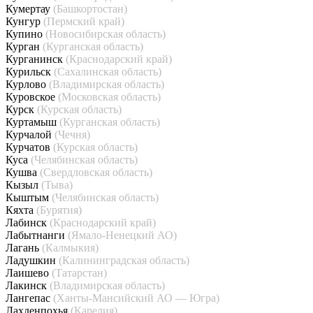
Кумертау
(Башкортостан)
Кунгур
(Пермский край)
Купино
(Новосибирская область)
Курган
(Курганская область)
Курганинск
(Краснодарский край)
Курильск
(Сахалинская область)
Курлово
(Владимирская область)
Куровское
(Московская область)
Курск
(Курская область)
Куртамыш
(Курганская область)
Курчалой
(Чечня)
Курчатов
(Курская область)
Куса
(Челябинская область)
Кушва
(Свердловская область)
Кызыл
(Тыва)
Кыштым
(Челябинская область)
Кяхта
(Бурятия)
Лабинск
(Краснодарский край)
Лабытнанги
(Ямало-Ненецкий АО)
Лагань
(Калмыкия)
Ладушкин
(Калининградская область)
Лаишево
(Татарстан)
Лакинск
(Владимирская область)
Лангепас
(Ханты-Мансийский АО — Югра)
Лахденпохья
(Карелия)