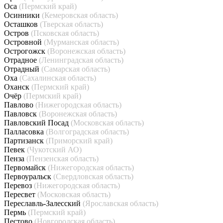
Оса
(Пермский край)
Осинники
(Кемеровская область)
Осташков
(Тверская область)
Остров
(Псковская область)
Островной
(Мурманская область)
Острогожск
(Воронежская область)
Отрадное
(Ленинградская область)
Отрадный
(Самарская область)
Оха
(Сахалинская область)
Оханск
(Пермский край)
Очёр
(Пермский край)
Павлово
(Нижегородская область)
Павловск
(Воронежская область)
Павловский Посад
(Московская область)
Палласовка
(Волгоградская область)
Партизанск
(Приморский край)
Певек
(Чукотский АО)
Пенза
(Пензенская область)
Первомайск
(Нижегородская область)
Первоуральск
(Свердловская область)
Перевоз
(Нижегородская область)
Пересвет
(Московская область)
Переславль-Залесский
(Ярославская область)
Пермь
(Пермский край)
Пестово
(Новгородская область)