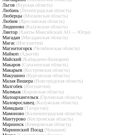
Льгов
(Курская область)
Любань
(Ленинградская область)
Люберцы
(Московская область)
Любим
(Ярославская область)
Людиново
(Калужская область)
Лянтор
(Ханты-Мансийский АО — Югра)
Магадан
(Магаданская область)
Магас
(Ингушетия)
Магнитогорск
(Челябинская область)
Майкоп
(Адыгея)
Майский
(Кабардино-Балкария)
Макаров
(Сахалинская область)
Макарьев
(Костромская область)
Макушино
(Курганская область)
Малая Вишера
(Новгородская область)
Малгобек
(Ингушетия)
Малмыж
(Кировская область)
Малоархангельск
(Орловская область)
Малоярославец
(Калужская область)
Мамадыш
(Татарстан)
Мамоново
(Калининградская область)
Мантурово
(Костромская область)
Мариинск
(Кемеровская область)
Мариинский Посад
(Чувашия)