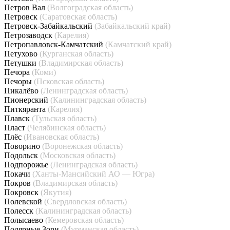
Петров Вал
(Волгоградская область)
Петровск
(Саратовская область)
Петровск-Забайкальский
(Забайкальский край)
Петрозаводск
(Карелия)
Петропавловск-Камчатский
(Камчатский край)
Петухово
(Курганская область)
Петушки
(Владимирская область)
Печора
(Коми)
Печоры
(Псковская область)
Пикалёво
(Ленинградская область)
Пионерский
(Калининградская область)
Питкяранта
(Карелия)
Плавск
(Тульская область)
Пласт
(Челябинская область)
Плёс
(Ивановская область)
Поворино
(Воронежская область)
Подольск
(Московская область)
Подпорожье
(Ленинградская область)
Покачи
(Ханты-Мансийский АО — Югра)
Покров
(Владимирская область)
Покровск
(Якутия)
Полевской
(Свердловская область)
Полесск
(Калининградская область)
Полысаево
(Кемеровская область)
Полярные Зори
(Мурманская область)