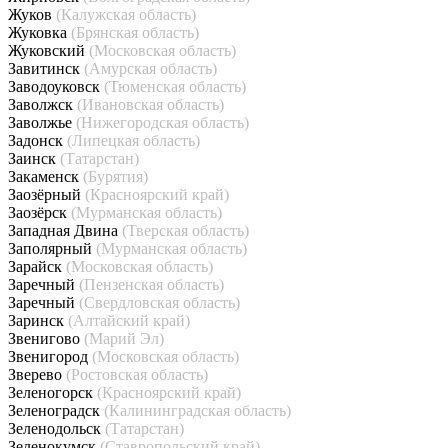
Жуков
(Калужская область)
Жуковка
(Брянская область)
Жуковский
(Московская область)
Завитинск
(Амурская область)
Заводоуковск
(Тюменская область)
Заволжск
(Ивановская область)
Заволжье
(Нижегородская область)
Задонск
(Липецкая область)
Заинск
(Татарстан)
Закаменск
(Бурятия)
Заозёрный
(Красноярский край)
Заозёрск
(Мурманская область)
Западная Двина
(Тверская область)
Заполярный
(Мурманская область)
Зарайск
(Московская область)
Заречный
(Пензенская область)
Заречный
(Свердловская область)
Заринск
(Алтайский край)
Звенигово
(Марий Эл)
Звенигород
(Московская область)
Зверево
(Ростовская область)
Зеленогорск
(Красноярский край)
Зеленоградск
(Калининградская область)
Зеленодольск
(Татарстан)
Зеленокумск
(Ставропольский край)