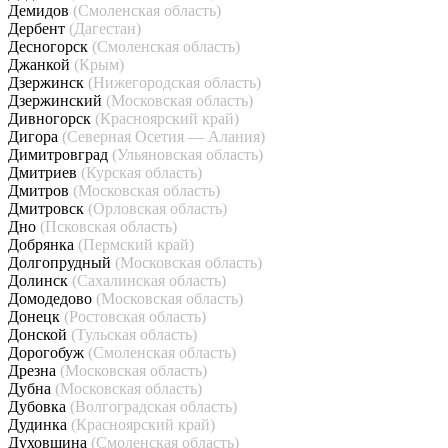
Демидов
(Смоленская область)
Дербент
(Дагестан)
Десногорск
(Смоленская область)
Джанкой
(Крым)
Дзержинск
(Нижегородская область)
Дзержинский
(Московская область)
Дивногорск
(Красноярский край)
Дигора
(Северная Осетия — Алания)
Димитровград
(Ульяновская область)
Дмитриев
(Курская область)
Дмитров
(Московская область)
Дмитровск
(Орловская область)
Дно
(Псковская область)
Добрянка
(Пермский край)
Долгопрудный
(Московская область)
Долинск
(Сахалинская область)
Домодедово
(Московская область)
Донецк
(Ростовская область)
Донской
(Тульская область)
Дорогобуж
(Смоленская область)
Дрезна
(Московская область)
Дубна
(Московская область)
Дубовка
(Волгоградская область)
Дудинка
(Красноярский край)
Духовщина
(Смоленская область)