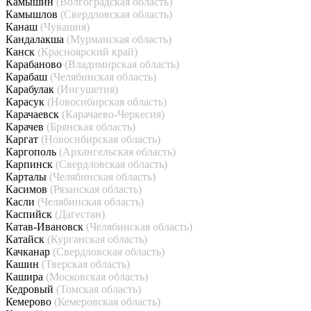
Камышин
(Волгоградская область)
Камышлов
(Свердловская область)
Канаш
(Чувашия)
Кандалакша
(Мурманская область)
Канск
(Красноярский край)
Карабаново
(Владимирская область)
Карабаш
(Челябинская область)
Карабулак
(Ингушетия)
Карасук
(Новосибирская область)
Карачаевск
(Карачаево-Черкесия)
Карачев
(Брянская область)
Каргат
(Новосибирская область)
Каргополь
(Архангельская область)
Карпинск
(Свердловская область)
Карталы
(Челябинская область)
Касимов
(Рязанская область)
Касли
(Челябинская область)
Каспийск
(Дагестан)
Катав-Ивановск
(Челябинская область)
Катайск
(Курганская область)
Качканар
(Свердловская область)
Кашин
(Тверская область)
Кашира
(Московская область)
Кедровый
(Томская область)
Кемерово
(Кемеровская область)