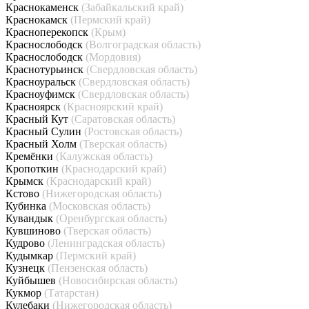
Краснокаменск
(Забайкальский край)
Краснокамск
(Пермский край)
Красноперекопск
(Крым)
Краснослободск
(Волгоградская область)
Краснослободск
(Мордовия)
Краснотурьинск
(Свердловская область)
Красноуральск
(Свердловская область)
Красноуфимск
(Свердловская область)
Красноярск
(Красноярский край)
Красный Кут
(Саратовская область)
Красный Сулин
(Ростовская область)
Красный Холм
(Тверская область)
Кремёнки
(Калужская область)
Кропоткин
(Краснодарский край)
Крымск
(Краснодарский край)
Кстово
(Нижегородская область)
Кубинка
(Московская область)
Кувандык
(Оренбургская область)
Кувшиново
(Тверская область)
Кудрово
(Ленинградская область)
Кудымкар
(Пермский край)
Кузнецк
(Пензенская область)
Куйбышев
(Новосибирская область)
Кукмор
(Татарстан)
Кулебаки
(Нижегородская область)