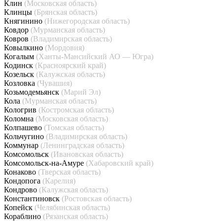
Клин
(Московская область)
Клинцы
(Брянская область)
Княгинино
(Нижегородская область)
Ковдор
(Мурманская область)
Ковров
(Владимирская область)
Ковылкино
(Мордовия)
Когалым
(Ханты-Мансийский АО — Югра)
Кодинск
(Красноярский край)
Козельск
(Калужская область)
Козловка
(Чувашия)
Козьмодемьянск
(Марий Эл)
Кола
(Мурманская область)
Кологрив
(Костромская область)
Коломна
(Московская область)
Колпашево
(Томская область)
Кольчугино
(Владимирская область)
Коммунар
(Ленинградская область)
Комсомольск
(Ивановская область)
Комсомольск-на-Амуре
(Хабаровский край)
Конаково
(Тверская область)
Кондопога
(Карелия)
Кондрово
(Калужская область)
Константиновск
(Ростовская область)
Копейск
(Челябинская область)
Кораблино
(Рязанская область)