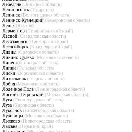
Лебедянь
(Липецкая область)
Лениногорск
(Татарстан)
Ленинск
(Волгоградская область)
Ленинск-Кузнецкий
(Кемеровская область)
Ленск
(Якутия)
Лермонтов
(Ставропольский край)
Лесной
(Свердловская область)
Лесозаводск
(Приморский край)
Лесосибирск
(Красноярский край)
Ливны
(Орловская область)
Ликино-Дулёво
(Московская область)
Липецк
(Липецкая область)
Липки
(Тульская область)
Лиски
(Воронежская область)
Лихославль
(Тверская область)
Лобня
(Московская область)
Лодейное Поле
(Ленинградская область)
Лосино-Петровский
(Московская область)
Луга
(Ленинградская область)
Луза
(Кировская область)
Лукоянов
(Нижегородская область)
Луховицы
(Московская область)
Лысково
(Нижегородская область)
Лысьва
(Пермский край)
Лыткарино
(Московская область)