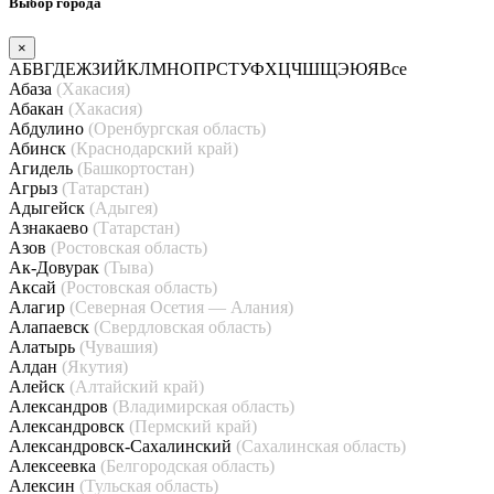
Выбор города
×
А
Б
В
Г
Д
Е
Ж
З
И
Й
К
Л
М
Н
О
П
Р
С
Т
У
Ф
Х
Ц
Ч
Ш
Щ
Э
Ю
Я
Все
Абаза
(Хакасия)
Абакан
(Хакасия)
Абдулино
(Оренбургская область)
Абинск
(Краснодарский край)
Агидель
(Башкортостан)
Агрыз
(Татарстан)
Адыгейск
(Адыгея)
Азнакаево
(Татарстан)
Азов
(Ростовская область)
Ак-Довурак
(Тыва)
Аксай
(Ростовская область)
Алагир
(Северная Осетия — Алания)
Алапаевск
(Свердловская область)
Алатырь
(Чувашия)
Алдан
(Якутия)
Алейск
(Алтайский край)
Александров
(Владимирская область)
Александровск
(Пермский край)
Александровск-Сахалинский
(Сахалинская область)
Алексеевка
(Белгородская область)
Алексин
(Тульская область)