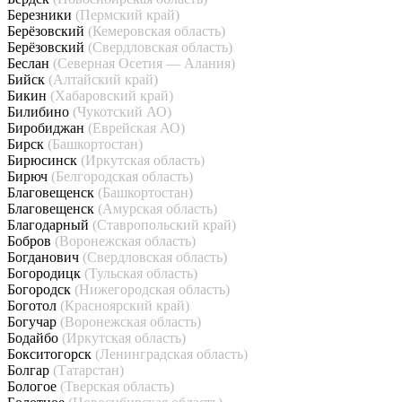
Березники
(Пермский край)
Берёзовский
(Кемеровская область)
Берёзовский
(Свердловская область)
Беслан
(Северная Осетия — Алания)
Бийск
(Алтайский край)
Бикин
(Хабаровский край)
Билибино
(Чукотский АО)
Биробиджан
(Еврейская АО)
Бирск
(Башкортостан)
Бирюсинск
(Иркутская область)
Бирюч
(Белгородская область)
Благовещенск
(Башкортостан)
Благовещенск
(Амурская область)
Благодарный
(Ставропольский край)
Бобров
(Воронежская область)
Богданович
(Свердловская область)
Богородицк
(Тульская область)
Богородск
(Нижегородская область)
Боготол
(Красноярский край)
Богучар
(Воронежская область)
Бодайбо
(Иркутская область)
Бокситогорск
(Ленинградская область)
Болгар
(Татарстан)
Бологое
(Тверская область)