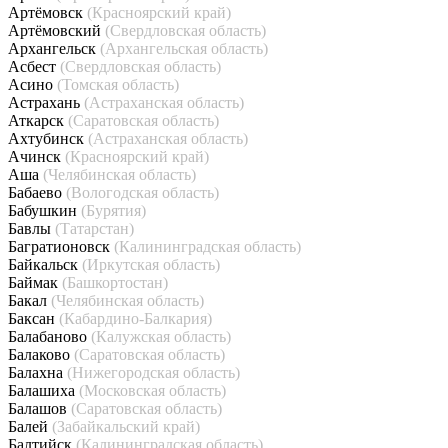
Артёмовск
(Красноярский край)
Артёмовский
(Свердловская область)
Архангельск
(Архангельская область)
Асбест
(Свердловская область)
Асино
(Томская область)
Астрахань
(Астраханская область)
Аткарск
(Саратовская область)
Ахтубинск
(Астраханская область)
Ачинск
(Красноярский край)
Аша
(Челябинская область)
Бабаево
(Вологодская область)
Бабушкин
(Бурятия)
Бавлы
(Татарстан)
Багратионовск
(Калининградская область)
Байкальск
(Иркутская область)
Баймак
(Башкортостан)
Бакал
(Челябинская область)
Баксан
(Кабардино-Балкария)
Балабаново
(Калужская область)
Балаково
(Саратовская область)
Балахна
(Нижегородская область)
Балашиха
(Московская область)
Балашов
(Саратовская область)
Балей
(Забайкальский край)
Балтийск
(Калининградская область)