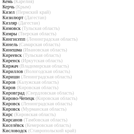
Кемь
(Карелия)
Керчь
(Крым)
Кизел
(Пермский край)
Кизилюрт
(Дагестан)
Кизляр
(Дагестан)
Кимовск
(Тульская область)
Кимры
(Тверская область)
Кингисепп
(Ленинградская область)
Кинель
(Самарская область)
Кинешма
(Ивановская область)
Киреевск
(Тульская область)
Киренск
(Иркутская область)
Киржач
(Владимирская область)
Кириллов
(Вологодская область)
Кириши
(Ленинградская область)
Киров
(Калужская область)
Киров
(Кировская область)
Кировград
(Свердловская область)
Кирово-Чепецк
(Кировская область)
Кировск
(Ленинградская область)
Кировск
(Мурманская область)
Кирс
(Кировская область)
Кирсанов
(Тамбовская область)
Киселёвск
(Кемеровская область)
Кисловодск
(Ставропольский край)