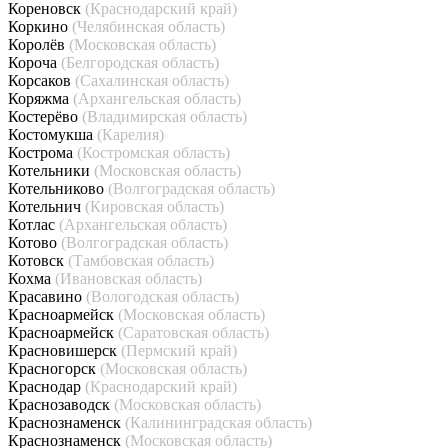
Кореновск
(Краснодарский край)
Коркино
(Челябинская область)
Королёв
(Московская область)
Короча
(Белгородская область)
Корсаков
(Сахалинская область)
Коряжма
(Архангельская область)
Костерёво
(Владимирская область)
Костомукша
(Карелия)
Кострома
(Костромская область)
Котельники
(Московская область)
Котельниково
(Волгоградская область)
Котельнич
(Кировская область)
Котлас
(Архангельская область)
Котово
(Волгоградская область)
Котовск
(Тамбовская область)
Кохма
(Ивановская область)
Красавино
(Вологодская область)
Красноармейск
(Московская область)
Красноармейск
(Саратовская область)
Красновишерск
(Пермский край)
Красногорск
(Московская область)
Краснодар
(Краснодарский край)
Краснозаводск
(Московская область)
Краснознаменск
(Калининградская область)
Краснознаменск
(Московская область)