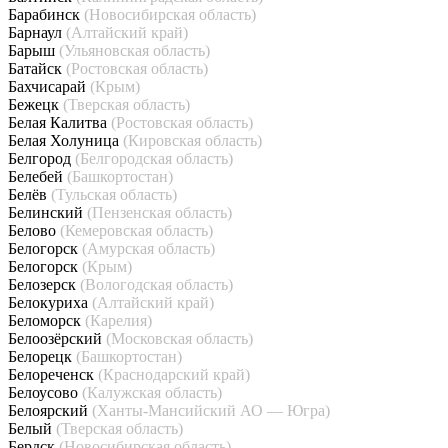
Барабинск
(Новосибирская область)
Барнаул
(Алтайский край)
Барыш
(Ульяновская область)
Батайск
(Ростовская область)
Бахчисарай
(Крым)
Бежецк
(Тверская область)
Белая Калитва
(Ростовская область)
Белая Холуница
(Кировская область)
Белгород
(Белгородская область)
Белебей
(Башкортостан)
Белёв
(Тульская область)
Белинский
(Пензенская область)
Белово
(Кемеровская область)
Белогорск
(Амурская область)
Белогорск
(Крым)
Белозерск
(Вологодская область)
Белокуриха
(Алтайский край)
Беломорск
(Карелия)
Белоозёрский
(Московская область)
Белорецк
(Башкортостан)
Белореченск
(Краснодарский край)
Белоусово
(Калужская область)
Белоярский
(Ханты-Мансийский АО — Югра)
Белый
(Тверская область)
Бердск
(Новосибирская область)