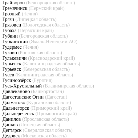
Грайворон
(Белгородская область)
Гремячинск
(Пермский край)
Грозный
(Чечня)
Грязи
(Липецкая область)
Грязовец
(Вологодская область)
Губаха
(Пермский край)
Губкин
(Белгородская область)
Губкинский
(Ямало-Ненецкий АО)
Гудермес
(Чечня)
Гуково
(Ростовская область)
Гулькевичи
(Краснодарский край)
Гурьевск
(Калининградская область)
Гурьевск
(Кемеровская область)
Гусев
(Калининградская область)
Гусиноозёрск
(Бурятия)
Гусь-Хрустальный
(Владимирская область)
Давлеканово
(Башкортостан)
Дагестанские Огни
(Дагестан)
Далматово
(Курганская область)
Дальнегорск
(Приморский край)
Дальнереченск
(Приморский край)
Данилов
(Ярославская область)
Данков
(Липецкая область)
Дегтярск
(Свердловская область)
Дедовск
(Московская область)