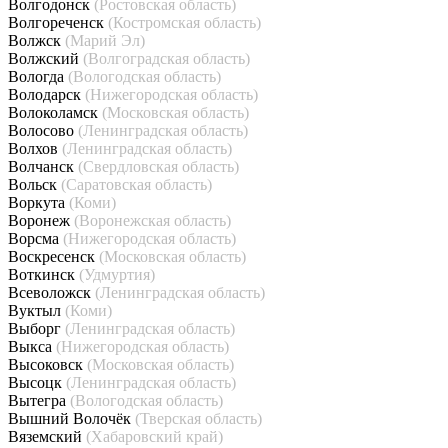
Волгодонск
(Ростовская область)
Волгореченск
(Костромская область)
Волжск
(Марий Эл)
Волжский
(Волгоградская область)
Вологда
(Вологодская область)
Володарск
(Нижегородская область)
Волоколамск
(Московская область)
Волосово
(Ленинградская область)
Волхов
(Ленинградская область)
Волчанск
(Свердловская область)
Вольск
(Саратовская область)
Воркута
(Коми)
Воронеж
(Воронежская область)
Ворсма
(Нижегородская область)
Воскресенск
(Московская область)
Воткинск
(Удмуртия)
Всеволожск
(Ленинградская область)
Вуктыл
(Коми)
Выборг
(Ленинградская область)
Выкса
(Нижегородская область)
Высоковск
(Московская область)
Высоцк
(Ленинградская область)
Вытегра
(Вологодская область)
Вышний Волочёк
(Тверская область)
Вяземский
(Хабаровский край)