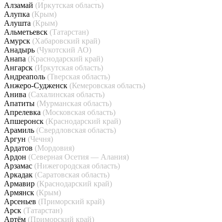
Алзамай
(Иркутская область)
Алупка
(Крым)
Алушта
(Крым)
Альметьевск
(Татарстан)
Амурск
(Хабаровский край)
Анадырь
(Чукотский АО)
Анапа
(Краснодарский край)
Ангарск
(Иркутская область)
Андреаполь
(Тверская область)
Анжеро-Судженск
(Кемеровская область)
Анива
(Сахалинская область)
Апатиты
(Мурманская область)
Апрелевка
(Московская область)
Апшеронск
(Краснодарский край)
Арамиль
(Свердловская область)
Аргун
(Чечня)
Ардатов
(Мордовия)
Ардон
(Северная Осетия — Алания)
Арзамас
(Нижегородская область)
Аркадак
(Саратовская область)
Армавир
(Краснодарский край)
Армянск
(Крым)
Арсеньев
(Приморский край)
Арск
(Татарстан)
Артём
(Приморский край)