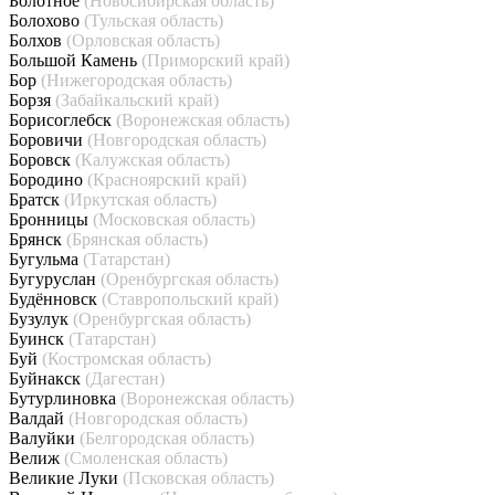
Болотное
(Новосибирская область)
Болохово
(Тульская область)
Болхов
(Орловская область)
Большой Камень
(Приморский край)
Бор
(Нижегородская область)
Борзя
(Забайкальский край)
Борисоглебск
(Воронежская область)
Боровичи
(Новгородская область)
Боровск
(Калужская область)
Бородино
(Красноярский край)
Братск
(Иркутская область)
Бронницы
(Московская область)
Брянск
(Брянская область)
Бугульма
(Татарстан)
Бугуруслан
(Оренбургская область)
Будённовск
(Ставропольский край)
Бузулук
(Оренбургская область)
Буинск
(Татарстан)
Буй
(Костромская область)
Буйнакск
(Дагестан)
Бутурлиновка
(Воронежская область)
Валдай
(Новгородская область)
Валуйки
(Белгородская область)
Велиж
(Смоленская область)
Великие Луки
(Псковская область)