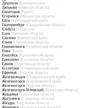
Дюртюли
(Башкортостан)
Дятьково
(Брянская область)
Евпатория
(Крым)
Егорьевск
(Московская область)
Ейск
(Краснодарский край)
Екатеринбург
(Свердловская область)
Елабуга
(Татарстан)
Елец
(Липецкая область)
Елизово
(Камчатский край)
Ельня
(Смоленская область)
Еманжелинск
(Челябинская область)
Емва
(Коми)
Енисейск
(Красноярский край)
Ермолино
(Калужская область)
Ершов
(Саратовская область)
Ессентуки
(Ставропольский край)
Ефремов
(Тульская область)
Железноводск
(Ставропольский край)
Железногорск
(Красноярский край)
Железногорск
(Курская область)
Железногорск-Илимский
(Иркутская область)
Жердевка
(Тамбовская область)
Жигулёвск
(Самарская область)
Жиздра
(Калужская область)
Жирновск
(Волгоградская область)