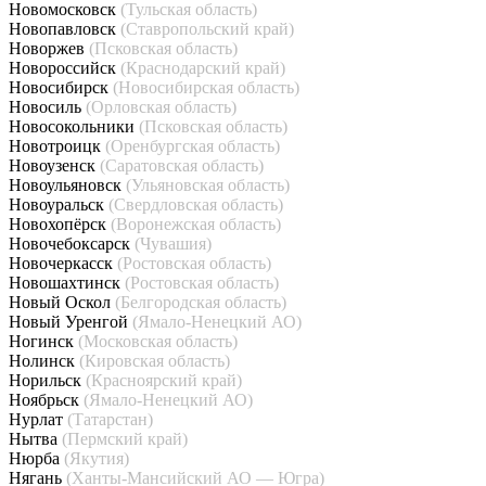
Новомосковск
(Тульская область)
Новопавловск
(Ставропольский край)
Новоржев
(Псковская область)
Новороссийск
(Краснодарский край)
Новосибирск
(Новосибирская область)
Новосиль
(Орловская область)
Новосокольники
(Псковская область)
Новотроицк
(Оренбургская область)
Новоузенск
(Саратовская область)
Новоульяновск
(Ульяновская область)
Новоуральск
(Свердловская область)
Новохопёрск
(Воронежская область)
Новочебоксарск
(Чувашия)
Новочеркасск
(Ростовская область)
Новошахтинск
(Ростовская область)
Новый Оскол
(Белгородская область)
Новый Уренгой
(Ямало-Ненецкий АО)
Ногинск
(Московская область)
Нолинск
(Кировская область)
Норильск
(Красноярский край)
Ноябрьск
(Ямало-Ненецкий АО)
Нурлат
(Татарстан)
Нытва
(Пермский край)
Нюрба
(Якутия)
Нягань
(Ханты-Мансийский АО — Югра)