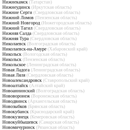
Нижнекамск
(Татарстан)
Нижнеудинск
(Иркутская область)
Нижние Серги
(Свердловская область)
Нижний Ломов
(Пензенская область)
Нижний Новгород
(Нижегородская область)
Нижний Тагил
(Свердловская область)
Нижняя Салда
(Свердловская область)
Нижняя Тура
(Свердловская область)
Николаевск
(Волгоградская область)
Николаевск-на-Амуре
(Хабаровский край)
Никольск
(Вологодская область)
Никольск
(Пензенская область)
Никольское
(Ленинградская область)
Новая Ладога
(Ленинградская область)
Новая Ляля
(Свердловская область)
Новоалександровск
(Ставропольский край)
Новоалтайск
(Алтайский край)
Новоаннинский
(Волгоградская область)
Нововоронеж
(Воронежская область)
Новодвинск
(Архангельская область)
Новозыбков
(Брянская область)
Новокубанск
(Краснодарский край)
Новокузнецк
(Кемеровская область)
Новокуйбышевск
(Самарская область)
Новомичуринск
(Рязанская область)