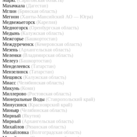
Маркс
(Саратовская область)
Махачкала
(Дагестан)
Мглин
(Брянская область)
Мегион
(Ханты-Мансийский АО — Югра)
Медвежьегорск
(Карелия)
Медногорск
(Оренбургская область)
Медынь
(Калужская область)
Межгорье
(Башкортостан)
Междуреченск
(Кемеровская область)
Мезень
(Архангельская область)
Меленки
(Владимирская область)
Мелеуз
(Башкортостан)
Менделеевск
(Татарстан)
Мензелинск
(Татарстан)
Мещовск
(Калужская область)
Миасс
(Челябинская область)
Микунь
(Коми)
Миллерово
(Ростовская область)
Минеральные Воды
(Ставропольский край)
Минусинск
(Красноярский край)
Миньяр
(Челябинская область)
Мирный
(Якутия)
Мирный
(Архангельская область)
Михайлов
(Рязанская область)
Михайловка
(Волгоградская область)