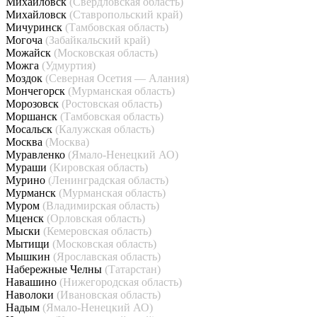
Михайловск
(Свердловская область)
Михайловск
(Ставропольский край)
Мичуринск
(Тамбовская область)
Могоча
(Забайкальский край)
Можайск
(Московская область)
Можга
(Удмуртия)
Моздок
(Северная Осетия — Алания)
Мончегорск
(Мурманская область)
Морозовск
(Ростовская область)
Моршанск
(Тамбовская область)
Мосальск
(Калужская область)
Москва
(Москва)
Муравленко
(Ямало-Ненецкий АО)
Мураши
(Кировская область)
Мурино
(Ленинградская область)
Мурманск
(Мурманская область)
Муром
(Владимирская область)
Мценск
(Орловская область)
Мыски
(Кемеровская область)
Мытищи
(Московская область)
Мышкин
(Ярославская область)
Набережные Челны
(Татарстан)
Навашино
(Нижегородская область)
Наволоки
(Ивановская область)
Надым
(Ямало-Ненецкий АО)