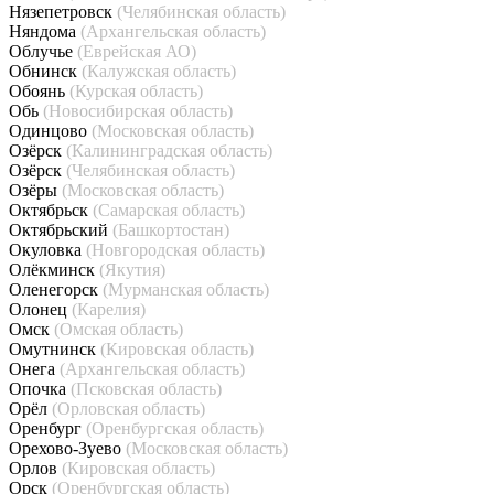
Нязепетровск
(Челябинская область)
Няндома
(Архангельская область)
Облучье
(Еврейская АО)
Обнинск
(Калужская область)
Обоянь
(Курская область)
Обь
(Новосибирская область)
Одинцово
(Московская область)
Озёрск
(Калининградская область)
Озёрск
(Челябинская область)
Озёры
(Московская область)
Октябрьск
(Самарская область)
Октябрьский
(Башкортостан)
Окуловка
(Новгородская область)
Олёкминск
(Якутия)
Оленегорск
(Мурманская область)
Олонец
(Карелия)
Омск
(Омская область)
Омутнинск
(Кировская область)
Онега
(Архангельская область)
Опочка
(Псковская область)
Орёл
(Орловская область)
Оренбург
(Оренбургская область)
Орехово-Зуево
(Московская область)
Орлов
(Кировская область)
Орск
(Оренбургская область)