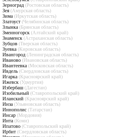
Зерноград
(Ростовская область)
Зея
(Амурская область)
Зима
(Иркутская область)
Златоуст
(Челябинская область)
Злынка
(Брянская область)
Змеиногорск
(Алтайский край)
Знаменск
(Астраханская область)
Зубцов
(Тверская область)
Зуевка
(Кировская область)
Ивангород
(Ленинградская область)
Иваново
(Ивановская область)
Ивантеевка
(Московская область)
Ивдель
(Свердловская область)
Игарка
(Красноярский край)
Ижевск
(Удмуртия)
Избербаш
(Дагестан)
Изобильный
(Ставропольский край)
Иланский
(Красноярский край)
Инза
(Ульяновская область)
Иннополис
(Татарстан)
Инсар
(Мордовия)
Инта
(Коми)
Ипатово
(Ставропольский край)
Ирбит
(Свердловская область)