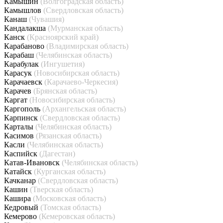
Камышин
(Волгоградская область)
Камышлов
(Свердловская область)
Канаш
(Чувашия)
Кандалакша
(Мурманская область)
Канск
(Красноярский край)
Карабаново
(Владимирская область)
Карабаш
(Челябинская область)
Карабулак
(Ингушетия)
Карасук
(Новосибирская область)
Карачаевск
(Карачаево-Черкесия)
Карачев
(Брянская область)
Каргат
(Новосибирская область)
Каргополь
(Архангельская область)
Карпинск
(Свердловская область)
Карталы
(Челябинская область)
Касимов
(Рязанская область)
Касли
(Челябинская область)
Каспийск
(Дагестан)
Катав-Ивановск
(Челябинская область)
Катайск
(Курганская область)
Качканар
(Свердловская область)
Кашин
(Тверская область)
Кашира
(Московская область)
Кедровый
(Томская область)
Кемерово
(Кемеровская область)