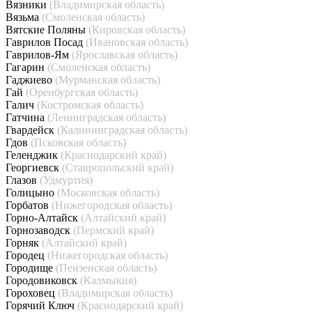
Вязники
(Владимирская область)
Вязьма
(Смоленская область)
Вятские Поляны
(Кировская область)
Гаврилов Посад
(Ивановская область)
Гаврилов-Ям
(Ярославская область)
Гагарин
(Смоленская область)
Гаджиево
(Мурманская область)
Гай
(Оренбургская область)
Галич
(Костромская область)
Гатчина
(Ленинградская область)
Гвардейск
(Калининградская область)
Гдов
(Псковская область)
Геленджик
(Краснодарский край)
Георгиевск
(Ставропольский край)
Глазов
(Удмуртия)
Голицыно
(Московская область)
Горбатов
(Нижегородская область)
Горно-Алтайск
(Алтайский край)
Горнозаводск
(Пермский край)
Горняк
(Алтайский край)
Городец
(Нижегородская область)
Городище
(Пензенская область)
Городовиковск
(Калмыкия)
Гороховец
(Владимирская область)
Горячий Ключ
(Краснодарский край)