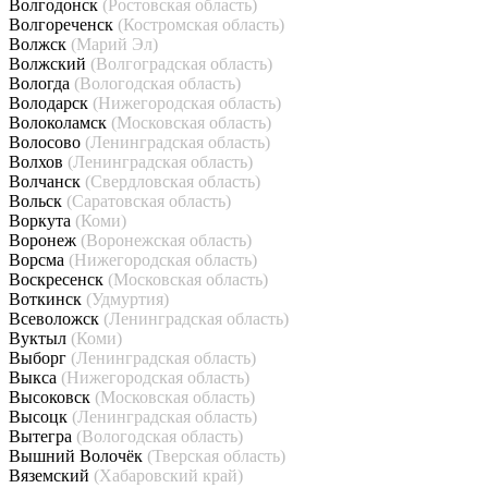
Волгодонск
(Ростовская область)
Волгореченск
(Костромская область)
Волжск
(Марий Эл)
Волжский
(Волгоградская область)
Вологда
(Вологодская область)
Володарск
(Нижегородская область)
Волоколамск
(Московская область)
Волосово
(Ленинградская область)
Волхов
(Ленинградская область)
Волчанск
(Свердловская область)
Вольск
(Саратовская область)
Воркута
(Коми)
Воронеж
(Воронежская область)
Ворсма
(Нижегородская область)
Воскресенск
(Московская область)
Воткинск
(Удмуртия)
Всеволожск
(Ленинградская область)
Вуктыл
(Коми)
Выборг
(Ленинградская область)
Выкса
(Нижегородская область)
Высоковск
(Московская область)
Высоцк
(Ленинградская область)
Вытегра
(Вологодская область)
Вышний Волочёк
(Тверская область)
Вяземский
(Хабаровский край)