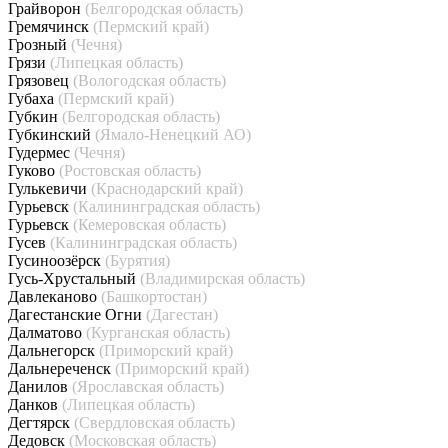
Грайворон
(Белгородская область)
Гремячинск
(Пермский край)
Грозный
(Чечня)
Грязи
(Липецкая область)
Грязовец
(Вологодская область)
Губаха
(Пермский край)
Губкин
(Белгородская область)
Губкинский
(Ямало-Ненецкий АО)
Гудермес
(Чечня)
Гуково
(Ростовская область)
Гулькевичи
(Краснодарский край)
Гурьевск
(Калининградская область)
Гурьевск
(Кемеровская область)
Гусев
(Калининградская область)
Гусиноозёрск
(Бурятия)
Гусь-Хрустальный
(Владимирская область)
Давлеканово
(Башкортостан)
Дагестанские Огни
(Дагестан)
Далматово
(Курганская область)
Дальнегорск
(Приморский край)
Дальнереченск
(Приморский край)
Данилов
(Ярославская область)
Данков
(Липецкая область)
Дегтярск
(Свердловская область)
Дедовск
(Московская область)