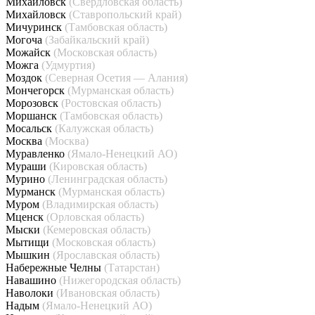
Михайловск
(Свердловская область)
Михайловск
(Ставропольский край)
Мичуринск
(Тамбовская область)
Могоча
(Забайкальский край)
Можайск
(Московская область)
Можга
(Удмуртия)
Моздок
(Северная Осетия — Алания)
Мончегорск
(Мурманская область)
Морозовск
(Ростовская область)
Моршанск
(Тамбовская область)
Мосальск
(Калужская область)
Москва
(Москва)
Муравленко
(Ямало-Ненецкий АО)
Мураши
(Кировская область)
Мурино
(Ленинградская область)
Мурманск
(Мурманская область)
Муром
(Владимирская область)
Мценск
(Орловская область)
Мыски
(Кемеровская область)
Мытищи
(Московская область)
Мышкин
(Ярославская область)
Набережные Челны
(Татарстан)
Навашино
(Нижегородская область)
Наволоки
(Ивановская область)
Надым
(Ямало-Ненецкий АО)