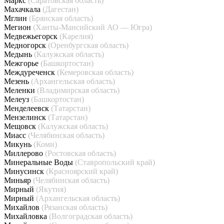
Маркс
(Саратовская область)
Махачкала
(Дагестан)
Мглин
(Брянская область)
Мегион
(Ханты-Мансийский АО — Югра)
Медвежьегорск
(Карелия)
Медногорск
(Оренбургская область)
Медынь
(Калужская область)
Межгорье
(Башкортостан)
Междуреченск
(Кемеровская область)
Мезень
(Архангельская область)
Меленки
(Владимирская область)
Мелеуз
(Башкортостан)
Менделеевск
(Татарстан)
Мензелинск
(Татарстан)
Мещовск
(Калужская область)
Миасс
(Челябинская область)
Микунь
(Коми)
Миллерово
(Ростовская область)
Минеральные Воды
(Ставропольский край)
Минусинск
(Красноярский край)
Миньяр
(Челябинская область)
Мирный
(Якутия)
Мирный
(Архангельская область)
Михайлов
(Рязанская область)
Михайловка
(Волгоградская область)