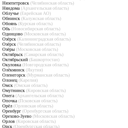
Нязепетровск
(Челябинская область)
Няндома
(Архангельская область)
Облучье
(Еврейская АО)
Обнинск
(Калужская область)
Обоянь
(Курская область)
Обь
(Новосибирская область)
Одинцово
(Московская область)
Озёрск
(Калининградская область)
Озёрск
(Челябинская область)
Озёры
(Московская область)
Октябрьск
(Самарская область)
Октябрьский
(Башкортостан)
Окуловка
(Новгородская область)
Олёкминск
(Якутия)
Оленегорск
(Мурманская область)
Олонец
(Карелия)
Омск
(Омская область)
Омутнинск
(Кировская область)
Онега
(Архангельская область)
Опочка
(Псковская область)
Орёл
(Орловская область)
Оренбург
(Оренбургская область)
Орехово-Зуево
(Московская область)
Орлов
(Кировская область)
Орск
(Оренбургская область)