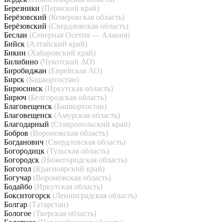
Березники
(Пермский край)
Берёзовский
(Кемеровская область)
Берёзовский
(Свердловская область)
Беслан
(Северная Осетия — Алания)
Бийск
(Алтайский край)
Бикин
(Хабаровский край)
Билибино
(Чукотский АО)
Биробиджан
(Еврейская АО)
Бирск
(Башкортостан)
Бирюсинск
(Иркутская область)
Бирюч
(Белгородская область)
Благовещенск
(Башкортостан)
Благовещенск
(Амурская область)
Благодарный
(Ставропольский край)
Бобров
(Воронежская область)
Богданович
(Свердловская область)
Богородицк
(Тульская область)
Богородск
(Нижегородская область)
Боготол
(Красноярский край)
Богучар
(Воронежская область)
Бодайбо
(Иркутская область)
Бокситогорск
(Ленинградская область)
Болгар
(Татарстан)
Бологое
(Тверская область)