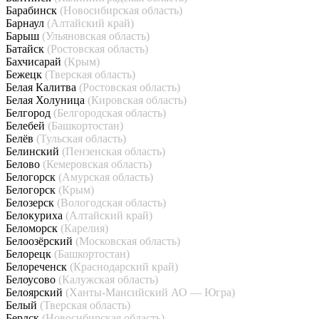
Барабинск
(Новосибирская область)
Барнаул
(Алтайский край)
Барыш
(Ульяновская область)
Батайск
(Ростовская область)
Бахчисарай
(Крым)
Бежецк
(Тверская область)
Белая Калитва
(Ростовская область)
Белая Холуница
(Кировская область)
Белгород
(Белгородская область)
Белебей
(Башкортостан)
Белёв
(Тульская область)
Белинский
(Пензенская область)
Белово
(Кемеровская область)
Белогорск
(Амурская область)
Белогорск
(Крым)
Белозерск
(Вологодская область)
Белокуриха
(Алтайский край)
Беломорск
(Карелия)
Белоозёрский
(Московская область)
Белорецк
(Башкортостан)
Белореченск
(Краснодарский край)
Белоусово
(Калужская область)
Белоярский
(Ханты-Мансийский АО — Югра)
Белый
(Тверская область)
Бердск
(Новосибирская область)