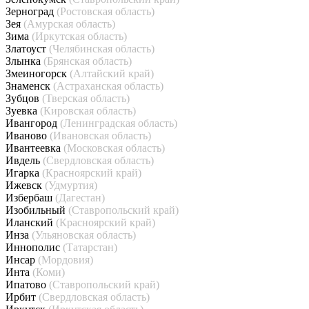
Зерноград
(Ростовская область)
Зея
(Амурская область)
Зима
(Иркутская область)
Златоуст
(Челябинская область)
Злынка
(Брянская область)
Змеиногорск
(Алтайский край)
Знаменск
(Астраханская область)
Зубцов
(Тверская область)
Зуевка
(Кировская область)
Ивангород
(Ленинградская область)
Иваново
(Ивановская область)
Ивантеевка
(Московская область)
Ивдель
(Свердловская область)
Игарка
(Красноярский край)
Ижевск
(Удмуртия)
Избербаш
(Дагестан)
Изобильный
(Ставропольский край)
Иланский
(Красноярский край)
Инза
(Ульяновская область)
Иннополис
(Татарстан)
Инсар
(Мордовия)
Инта
(Коми)
Ипатово
(Ставропольский край)
Ирбит
(Свердловская область)