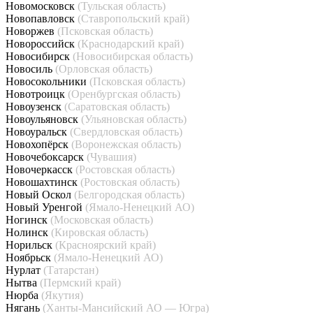
Новомосковск
(Тульская область)
Новопавловск
(Ставропольский край)
Новоржев
(Псковская область)
Новороссийск
(Краснодарский край)
Новосибирск
(Новосибирская область)
Новосиль
(Орловская область)
Новосокольники
(Псковская область)
Новотроицк
(Оренбургская область)
Новоузенск
(Саратовская область)
Новоульяновск
(Ульяновская область)
Новоуральск
(Свердловская область)
Новохопёрск
(Воронежская область)
Новочебоксарск
(Чувашия)
Новочеркасск
(Ростовская область)
Новошахтинск
(Ростовская область)
Новый Оскол
(Белгородская область)
Новый Уренгой
(Ямало-Ненецкий АО)
Ногинск
(Московская область)
Нолинск
(Кировская область)
Норильск
(Красноярский край)
Ноябрьск
(Ямало-Ненецкий АО)
Нурлат
(Татарстан)
Нытва
(Пермский край)
Нюрба
(Якутия)
Нягань
(Ханты-Мансийский АО — Югра)