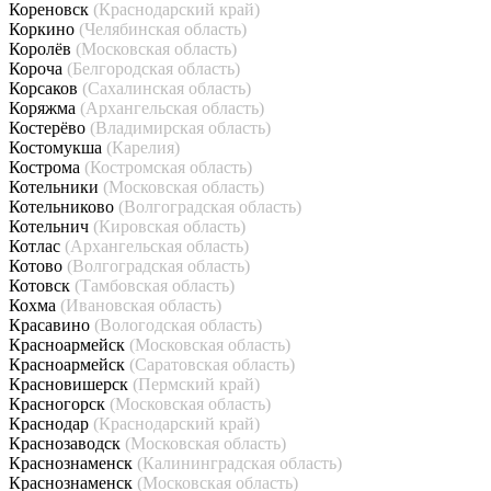
Кореновск
(Краснодарский край)
Коркино
(Челябинская область)
Королёв
(Московская область)
Короча
(Белгородская область)
Корсаков
(Сахалинская область)
Коряжма
(Архангельская область)
Костерёво
(Владимирская область)
Костомукша
(Карелия)
Кострома
(Костромская область)
Котельники
(Московская область)
Котельниково
(Волгоградская область)
Котельнич
(Кировская область)
Котлас
(Архангельская область)
Котово
(Волгоградская область)
Котовск
(Тамбовская область)
Кохма
(Ивановская область)
Красавино
(Вологодская область)
Красноармейск
(Московская область)
Красноармейск
(Саратовская область)
Красновишерск
(Пермский край)
Красногорск
(Московская область)
Краснодар
(Краснодарский край)
Краснозаводск
(Московская область)
Краснознаменск
(Калининградская область)
Краснознаменск
(Московская область)