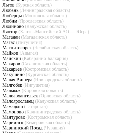
Льгов
(Курская область)
Любань
(Ленинградская область)
Люберцы
(Московская область)
Любим
(Ярославская область)
Людиново
(Калужская область)
Лянтор
(Ханты-Мансийский АО — Югра)
Магадан
(Магаданская область)
Магас
(Ингушетия)
Магнитогорск
(Челябинская область)
Майкоп
(Адыгея)
Майский
(Кабардино-Балкария)
Макаров
(Сахалинская область)
Макарьев
(Костромская область)
Макушино
(Курганская область)
Малая Вишера
(Новгородская область)
Малгобек
(Ингушетия)
Малмыж
(Кировская область)
Малоархангельск
(Орловская область)
Малоярославец
(Калужская область)
Мамадыш
(Татарстан)
Мамоново
(Калининградская область)
Мантурово
(Костромская область)
Мариинск
(Кемеровская область)
Мариинский Посад
(Чувашия)