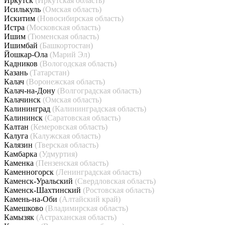
Иркутск
(Иркутская область)
Исилькуль
(Омская область)
Искитим
(Новосибирская область)
Истра
(Московская область)
Ишим
(Тюменская область)
Ишимбай
(Башкортостан)
Йошкар-Ола
(Марий Эл)
Кадников
(Вологодская область)
Казань
(Татарстан)
Калач
(Воронежская область)
Калач-на-Дону
(Волгоградская область)
Калачинск
(Омская область)
Калининград
(Калининградская область)
Калининск
(Саратовская область)
Калтан
(Кемеровская область)
Калуга
(Калужская область)
Калязин
(Тверская область)
Камбарка
(Удмуртия)
Каменка
(Пензенская область)
Каменногорск
(Ленинградская область)
Каменск-Уральский
(Свердловская область)
Каменск-Шахтинский
(Ростовская область)
Камень-на-Оби
(Алтайский край)
Камешково
(Владимирская область)
Камызяк
(Астраханская область)