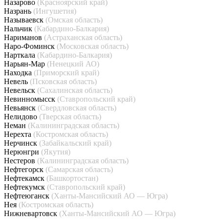
Назарово
(Красноярский край)
Назрань
(Ингушетия)
Называевск
(Омская область)
Нальчик
(Кабардино-Балкария)
Нариманов
(Астраханская область)
Наро-Фоминск
(Московская область)
Нарткала
(Кабардино-Балкария)
Нарьян-Мар
(Ненецкий АО)
Находка
(Приморский край)
Невель
(Псковская область)
Невельск
(Сахалинская область)
Невинномысск
(Ставропольский край)
Невьянск
(Свердловская область)
Нелидово
(Тверская область)
Неман
(Калининградская область)
Нерехта
(Костромская область)
Нерчинск
(Забайкальский край)
Нерюнгри
(Якутия)
Нестеров
(Калининградская область)
Нефтегорск
(Самарская область)
Нефтекамск
(Башкортостан)
Нефтекумск
(Ставропольский край)
Нефтеюганск
(Ханты-Мансийский АО — Югра)
Нея
(Костромская область)
Нижневартовск
(Ханты-Мансийский АО — Югра)