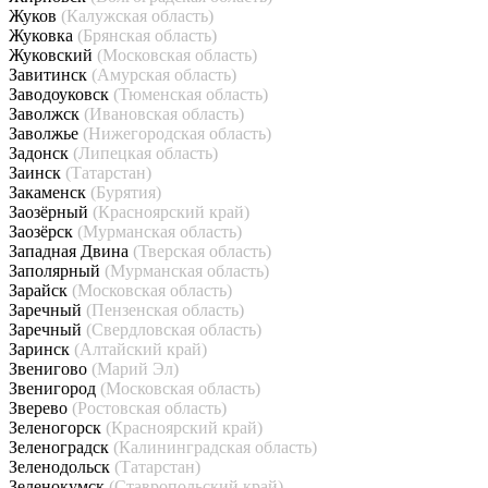
Жуков
(Калужская область)
Жуковка
(Брянская область)
Жуковский
(Московская область)
Завитинск
(Амурская область)
Заводоуковск
(Тюменская область)
Заволжск
(Ивановская область)
Заволжье
(Нижегородская область)
Задонск
(Липецкая область)
Заинск
(Татарстан)
Закаменск
(Бурятия)
Заозёрный
(Красноярский край)
Заозёрск
(Мурманская область)
Западная Двина
(Тверская область)
Заполярный
(Мурманская область)
Зарайск
(Московская область)
Заречный
(Пензенская область)
Заречный
(Свердловская область)
Заринск
(Алтайский край)
Звенигово
(Марий Эл)
Звенигород
(Московская область)
Зверево
(Ростовская область)
Зеленогорск
(Красноярский край)
Зеленоградск
(Калининградская область)
Зеленодольск
(Татарстан)
Зеленокумск
(Ставропольский край)