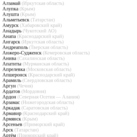
Алзамай
(Иркутская область)
Алупка
(Крым)
Алушта
(Крым)
Альметьевск
(Татарстан)
Амурск
(Хабаровский край)
Анадырь
(Чукотский АО)
Анапа
(Краснодарский край)
Ангарск
(Иркутская область)
Андреаполь
(Тверская область)
Анжеро-Судженск
(Кемеровская область)
Анива
(Сахалинская область)
Апатиты
(Мурманская область)
Апрелевка
(Московская область)
Апшеронск
(Краснодарский край)
Арамиль
(Свердловская область)
Аргун
(Чечня)
Ардатов
(Мордовия)
Ардон
(Северная Осетия — Алания)
Арзамас
(Нижегородская область)
Аркадак
(Саратовская область)
Армавир
(Краснодарский край)
Армянск
(Крым)
Арсеньев
(Приморский край)
Арск
(Татарстан)
Артём
(Приморский край)