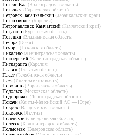
Петров Вал
(Волгоградская область)
Петровск
(Саратовская область)
Петровск-Забайкальский
(Забайкальский край)
Петрозаводск
(Карелия)
Петропавловск-Камчатский
(Камчатский край)
Петухово
(Курганская область)
Петушки
(Владимирская область)
Печора
(Коми)
Печоры
(Псковская область)
Пикалёво
(Ленинградская область)
Пионерский
(Калининградская область)
Питкяранта
(Карелия)
Плавск
(Тульская область)
Пласт
(Челябинская область)
Плёс
(Ивановская область)
Поворино
(Воронежская область)
Подольск
(Московская область)
Подпорожье
(Ленинградская область)
Покачи
(Ханты-Мансийский АО — Югра)
Покров
(Владимирская область)
Покровск
(Якутия)
Полевской
(Свердловская область)
Полесск
(Калининградская область)
Полысаево
(Кемеровская область)
Полярные Зори
(Мурманская область)