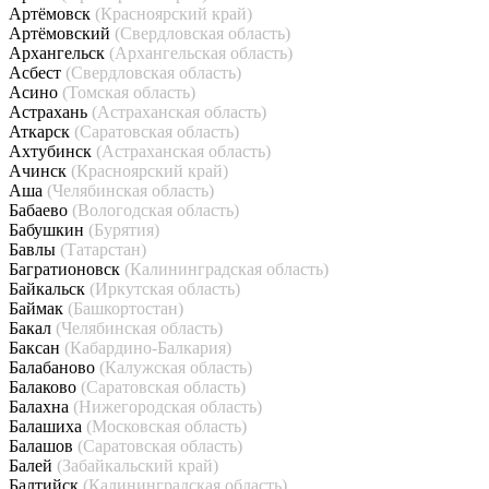
Артёмовск
(Красноярский край)
Артёмовский
(Свердловская область)
Архангельск
(Архангельская область)
Асбест
(Свердловская область)
Асино
(Томская область)
Астрахань
(Астраханская область)
Аткарск
(Саратовская область)
Ахтубинск
(Астраханская область)
Ачинск
(Красноярский край)
Аша
(Челябинская область)
Бабаево
(Вологодская область)
Бабушкин
(Бурятия)
Бавлы
(Татарстан)
Багратионовск
(Калининградская область)
Байкальск
(Иркутская область)
Баймак
(Башкортостан)
Бакал
(Челябинская область)
Баксан
(Кабардино-Балкария)
Балабаново
(Калужская область)
Балаково
(Саратовская область)
Балахна
(Нижегородская область)
Балашиха
(Московская область)
Балашов
(Саратовская область)
Балей
(Забайкальский край)
Балтийск
(Калининградская область)