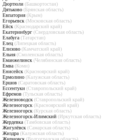
Дюртюли
(Башкортостан)
Дятьково
(Брянская область)
Евпатория
(Крым)
Егорьевск
(Московская область)
Ейск
(Краснодарский край)
Екатеринбург
(Свердловская область)
Елабуга
(Татарстан)
Елец
(Липецкая область)
Елизово
(Камчатский край)
Ельня
(Смоленская область)
Еманжелинск
(Челябинская область)
Емва
(Коми)
Енисейск
(Красноярский край)
Ермолино
(Калужская область)
Ершов
(Саратовская область)
Ессентуки
(Ставропольский край)
Ефремов
(Тульская область)
Железноводск
(Ставропольский край)
Железногорск
(Красноярский край)
Железногорск
(Курская область)
Железногорск-Илимский
(Иркутская область)
Жердевка
(Тамбовская область)
Жигулёвск
(Самарская область)
Жиздра
(Калужская область)
Жирновск
(Волгоградская область)