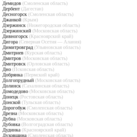
Демидов
(Смоленская область)
Дербент
(Дагестан)
Десногорск
(Смоленская область)
Джанкой
(Крым)
Дзержинск
(Нижегородская область)
Дзержинский
(Московская область)
Дивногорск
(Красноярский край)
Дигора
(Северная Осетия — Алания)
Димитровград
(Ульяновская область)
Дмитриев
(Курская область)
Дмитров
(Московская область)
Дмитровск
(Орловская область)
Дно
(Псковская область)
Добрянка
(Пермский край)
Долгопрудный
(Московская область)
Долинск
(Сахалинская область)
Домодедово
(Московская область)
Донецк
(Ростовская область)
Донской
(Тульская область)
Дорогобуж
(Смоленская область)
Дрезна
(Московская область)
Дубна
(Московская область)
Дубовка
(Волгоградская область)
Дудинка
(Красноярский край)
Духовщина
(Смоленская область)