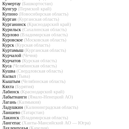
Кумертау
(Башкортостан)
Кунгур
(Пермский край)
Купино
(Новосибирская область)
Курган
(Курганская область)
Курганинск
(Краснодарский край)
Курильск
(Сахалинская область)
Курлово
(Владимирская область)
Куровское
(Московская область)
Курск
(Курская область)
Куртамыш
(Курганская область)
Курчалой
(Чечня)
Курчатов
(Курская область)
Куса
(Челябинская область)
Кушва
(Свердловская область)
Кызыл
(Тыва)
Кыштым
(Челябинская область)
Кяхта
(Бурятия)
Лабинск
(Краснодарский край)
Лабытнанги
(Ямало-Ненецкий АО)
Лагань
(Калмыкия)
Ладушкин
(Калининградская область)
Лаишево
(Татарстан)
Лакинск
(Владимирская область)
Лангепас
(Ханты-Мансийский АО — Югра)
Лахденпохья
(Карелия)