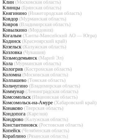
Клин
(Московская область)
Клинцы
(Брянская область)
Княгинино
(Нижегородская область)
Ковдор
(Мурманская область)
Ковров
(Владимирская область)
Ковылкино
(Мордовия)
Когалым
(Ханты-Мансийский АО — Югра)
Кодинск
(Красноярский край)
Козельск
(Калужская область)
Козловка
(Чувашия)
Козьмодемьянск
(Марий Эл)
Кола
(Мурманская область)
Кологрив
(Костромская область)
Коломна
(Московская область)
Колпашево
(Томская область)
Кольчугино
(Владимирская область)
Коммунар
(Ленинградская область)
Комсомольск
(Ивановская область)
Комсомольск-на-Амуре
(Хабаровский край)
Конаково
(Тверская область)
Кондопога
(Карелия)
Кондрово
(Калужская область)
Константиновск
(Ростовская область)
Копейск
(Челябинская область)
Кораблино
(Рязанская область)