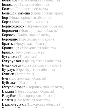
Болотное
(Новосибирская область)
Болохово
(Тульская область)
Болхов
(Орловская область)
Большой Камень
(Приморский край)
Бор
(Нижегородская область)
Борзя
(Забайкальский край)
Борисоглебск
(Воронежская область)
Боровичи
(Новгородская область)
Боровск
(Калужская область)
Бородино
(Красноярский край)
Братск
(Иркутская область)
Бронницы
(Московская область)
Брянск
(Брянская область)
Бугульма
(Татарстан)
Бугуруслан
(Оренбургская область)
Будённовск
(Ставропольский край)
Бузулук
(Оренбургская область)
Буинск
(Татарстан)
Буй
(Костромская область)
Буйнакск
(Дагестан)
Бутурлиновка
(Воронежская область)
Валдай
(Новгородская область)
Валуйки
(Белгородская область)
Велиж
(Смоленская область)
Великие Луки
(Псковская область)