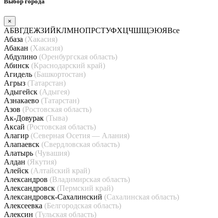
Выбор города
×
А
Б
В
Г
Д
Е
Ж
З
И
Й
К
Л
М
Н
О
П
Р
С
Т
У
Ф
Х
Ц
Ч
Ш
Щ
Э
Ю
Я
Все
Абаза
(Хакасия)
Абакан
(Хакасия)
Абдулино
(Оренбургская область)
Абинск
(Краснодарский край)
Агидель
(Башкортостан)
Агрыз
(Татарстан)
Адыгейск
(Адыгея)
Азнакаево
(Татарстан)
Азов
(Ростовская область)
Ак-Довурак
(Тыва)
Аксай
(Ростовская область)
Алагир
(Северная Осетия — Алания)
Алапаевск
(Свердловская область)
Алатырь
(Чувашия)
Алдан
(Якутия)
Алейск
(Алтайский край)
Александров
(Владимирская область)
Александровск
(Пермский край)
Александровск-Сахалинский
(Сахалинская область)
Алексеевка
(Белгородская область)
Алексин
(Тульская область)