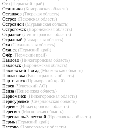
Оса
(Пермский край)
Осинники
(Кемеровская область)
Осташков
(Тверская область)
Остров
(Псковская область)
Островной
(Мурманская область)
Острогожск
(Воронежская область)
Отрадное
(Ленинградская область)
Отрадный
(Самарская область)
Оха
(Сахалинская область)
Оханск
(Пермский край)
Очёр
(Пермский край)
Павлово
(Нижегородская область)
Павловск
(Воронежская область)
Павловский Посад
(Московская область)
Палласовка
(Волгоградская область)
Партизанск
(Приморский край)
Певек
(Чукотский АО)
Пенза
(Пензенская область)
Первомайск
(Нижегородская область)
Первоуральск
(Свердловская область)
Перевоз
(Нижегородская область)
Пересвет
(Московская область)
Переславль-Залесский
(Ярославская область)
Пермь
(Пермский край)
Пестово
(Новгородская область)