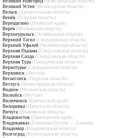
Великий Новгород
(Новгородская область)
Великий Устюг
(Вологодская область)
Вельск
(Архангельская область)
Венёв
(Тульская область)
Верещагино
(Пермский край)
Верея
(Московская область)
Верхнеуральск
(Челябинская область)
Верхний Тагил
(Свердловская область)
Верхний Уфалей
(Челябинская область)
Верхняя Пышма
(Свердловская область)
Верхняя Салда
(Свердловская область)
Верхняя Тура
(Свердловская область)
Верхотурье
(Свердловская область)
Верхоянск
(Якутия)
Весьегонск
(Тверская область)
Ветлуга
(Нижегородская область)
Видное
(Московская область)
Вилюйск
(Якутия)
Вилючинск
(Камчатский край)
Вихоревка
(Иркутская область)
Вичуга
(Ивановская область)
Владивосток
(Приморский край)
Владикавказ
(Северная Осетия — Алания)
Владимир
(Владимирская область)
Волгоград
(Волгоградская область)