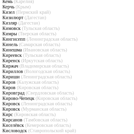
Кемь
(Карелия)
Керчь
(Крым)
Кизел
(Пермский край)
Кизилюрт
(Дагестан)
Кизляр
(Дагестан)
Кимовск
(Тульская область)
Кимры
(Тверская область)
Кингисепп
(Ленинградская область)
Кинель
(Самарская область)
Кинешма
(Ивановская область)
Киреевск
(Тульская область)
Киренск
(Иркутская область)
Киржач
(Владимирская область)
Кириллов
(Вологодская область)
Кириши
(Ленинградская область)
Киров
(Калужская область)
Киров
(Кировская область)
Кировград
(Свердловская область)
Кирово-Чепецк
(Кировская область)
Кировск
(Ленинградская область)
Кировск
(Мурманская область)
Кирс
(Кировская область)
Кирсанов
(Тамбовская область)
Киселёвск
(Кемеровская область)
Кисловодск
(Ставропольский край)