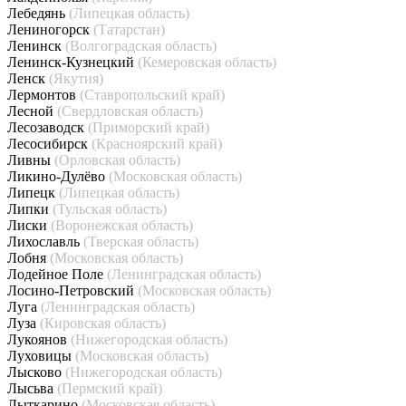
Лебедянь
(Липецкая область)
Лениногорск
(Татарстан)
Ленинск
(Волгоградская область)
Ленинск-Кузнецкий
(Кемеровская область)
Ленск
(Якутия)
Лермонтов
(Ставропольский край)
Лесной
(Свердловская область)
Лесозаводск
(Приморский край)
Лесосибирск
(Красноярский край)
Ливны
(Орловская область)
Ликино-Дулёво
(Московская область)
Липецк
(Липецкая область)
Липки
(Тульская область)
Лиски
(Воронежская область)
Лихославль
(Тверская область)
Лобня
(Московская область)
Лодейное Поле
(Ленинградская область)
Лосино-Петровский
(Московская область)
Луга
(Ленинградская область)
Луза
(Кировская область)
Лукоянов
(Нижегородская область)
Луховицы
(Московская область)
Лысково
(Нижегородская область)
Лысьва
(Пермский край)
Лыткарино
(Московская область)