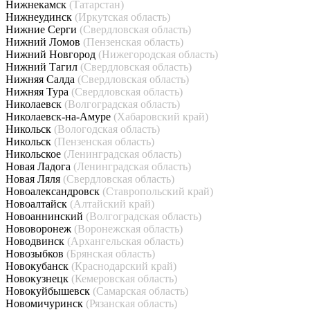
Нижнекамск
(Татарстан)
Нижнеудинск
(Иркутская область)
Нижние Серги
(Свердловская область)
Нижний Ломов
(Пензенская область)
Нижний Новгород
(Нижегородская область)
Нижний Тагил
(Свердловская область)
Нижняя Салда
(Свердловская область)
Нижняя Тура
(Свердловская область)
Николаевск
(Волгоградская область)
Николаевск-на-Амуре
(Хабаровский край)
Никольск
(Вологодская область)
Никольск
(Пензенская область)
Никольское
(Ленинградская область)
Новая Ладога
(Ленинградская область)
Новая Ляля
(Свердловская область)
Новоалександровск
(Ставропольский край)
Новоалтайск
(Алтайский край)
Новоаннинский
(Волгоградская область)
Нововоронеж
(Воронежская область)
Новодвинск
(Архангельская область)
Новозыбков
(Брянская область)
Новокубанск
(Краснодарский край)
Новокузнецк
(Кемеровская область)
Новокуйбышевск
(Самарская область)
Новомичуринск
(Рязанская область)