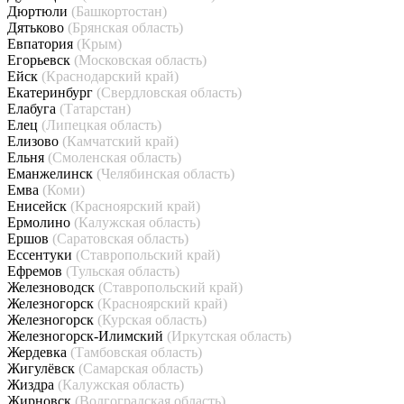
Дюртюли
(Башкортостан)
Дятьково
(Брянская область)
Евпатория
(Крым)
Егорьевск
(Московская область)
Ейск
(Краснодарский край)
Екатеринбург
(Свердловская область)
Елабуга
(Татарстан)
Елец
(Липецкая область)
Елизово
(Камчатский край)
Ельня
(Смоленская область)
Еманжелинск
(Челябинская область)
Емва
(Коми)
Енисейск
(Красноярский край)
Ермолино
(Калужская область)
Ершов
(Саратовская область)
Ессентуки
(Ставропольский край)
Ефремов
(Тульская область)
Железноводск
(Ставропольский край)
Железногорск
(Красноярский край)
Железногорск
(Курская область)
Железногорск-Илимский
(Иркутская область)
Жердевка
(Тамбовская область)
Жигулёвск
(Самарская область)
Жиздра
(Калужская область)
Жирновск
(Волгоградская область)