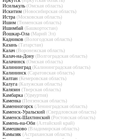
Иркутск
(Иркутская область)
Исилькуль
(Омская область)
Искитим
(Новосибирская область)
Истра
(Московская область)
Ишим
(Тюменская область)
Ишимбай
(Башкортостан)
Йошкар-Ола
(Марий Эл)
Кадников
(Вологодская область)
Казань
(Татарстан)
Калач
(Воронежская область)
Калач-на-Дону
(Волгоградская область)
Калачинск
(Омская область)
Калининград
(Калининградская область)
Калининск
(Саратовская область)
Калтан
(Кемеровская область)
Калуга
(Калужская область)
Калязин
(Тверская область)
Камбарка
(Удмуртия)
Каменка
(Пензенская область)
Каменногорск
(Ленинградская область)
Каменск-Уральский
(Свердловская область)
Каменск-Шахтинский
(Ростовская область)
Камень-на-Оби
(Алтайский край)
Камешково
(Владимирская область)
Камызяк
(Астраханская область)