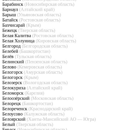
Барабинск
(Новосибирская область)
Барнаул
(Алтайский край)
Барыш
(Ульяновская область)
Батайск
(Ростовская область)
Бахчисарай
(Крым)
Бежецк
(Тверская область)
Белая Калитва
(Ростовская область)
Белая Холуница
(Кировская область)
Белгород
(Белгородская область)
Белебей
(Башкортостан)
Белёв
(Тульская область)
Белинский
(Пензенская область)
Белово
(Кемеровская область)
Белогорск
(Амурская область)
Белогорск
(Крым)
Белозерск
(Вологодская область)
Белокуриха
(Алтайский край)
Беломорск
(Карелия)
Белоозёрский
(Московская область)
Белорецк
(Башкортостан)
Белореченск
(Краснодарский край)
Белоусово
(Калужская область)
Белоярский
(Ханты-Мансийский АО — Югра)
Белый
(Тверская область)
Бердск
(Новосибирская область)