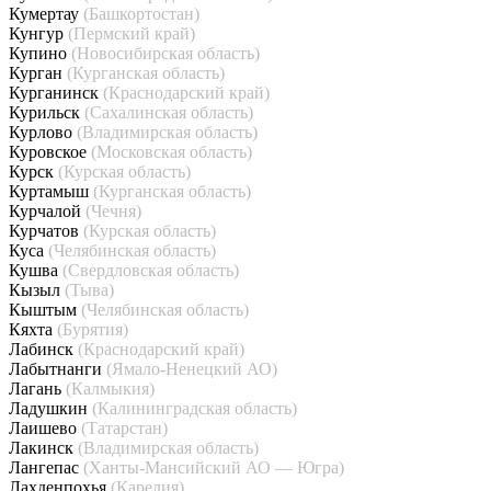
Кумертау
(Башкортостан)
Кунгур
(Пермский край)
Купино
(Новосибирская область)
Курган
(Курганская область)
Курганинск
(Краснодарский край)
Курильск
(Сахалинская область)
Курлово
(Владимирская область)
Куровское
(Московская область)
Курск
(Курская область)
Куртамыш
(Курганская область)
Курчалой
(Чечня)
Курчатов
(Курская область)
Куса
(Челябинская область)
Кушва
(Свердловская область)
Кызыл
(Тыва)
Кыштым
(Челябинская область)
Кяхта
(Бурятия)
Лабинск
(Краснодарский край)
Лабытнанги
(Ямало-Ненецкий АО)
Лагань
(Калмыкия)
Ладушкин
(Калининградская область)
Лаишево
(Татарстан)
Лакинск
(Владимирская область)
Лангепас
(Ханты-Мансийский АО — Югра)
Лахденпохья
(Карелия)