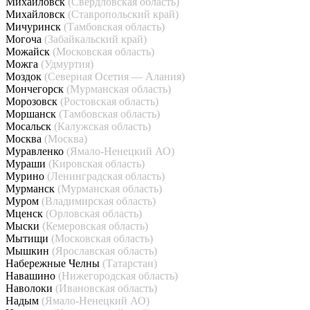
Михайловск
(Свердловская область)
Михайловск
(Ставропольский край)
Мичуринск
(Тамбовская область)
Могоча
(Забайкальский край)
Можайск
(Московская область)
Можга
(Удмуртия)
Моздок
(Северная Осетия — Алания)
Мончегорск
(Мурманская область)
Морозовск
(Ростовская область)
Моршанск
(Тамбовская область)
Мосальск
(Калужская область)
Москва
(Москва)
Муравленко
(Ямало-Ненецкий АО)
Мураши
(Кировская область)
Мурино
(Ленинградская область)
Мурманск
(Мурманская область)
Муром
(Владимирская область)
Мценск
(Орловская область)
Мыски
(Кемеровская область)
Мытищи
(Московская область)
Мышкин
(Ярославская область)
Набережные Челны
(Татарстан)
Навашино
(Нижегородская область)
Наволоки
(Ивановская область)
Надым
(Ямало-Ненецкий АО)