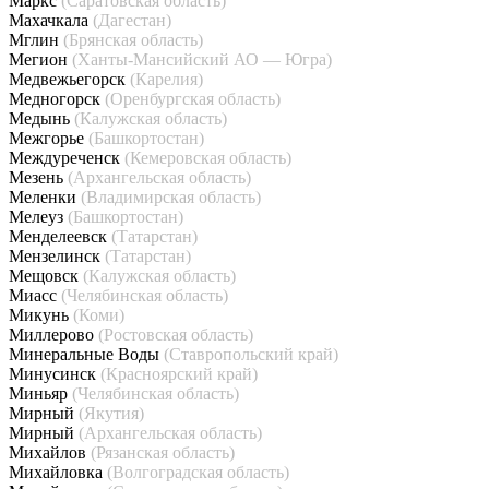
Маркс
(Саратовская область)
Махачкала
(Дагестан)
Мглин
(Брянская область)
Мегион
(Ханты-Мансийский АО — Югра)
Медвежьегорск
(Карелия)
Медногорск
(Оренбургская область)
Медынь
(Калужская область)
Межгорье
(Башкортостан)
Междуреченск
(Кемеровская область)
Мезень
(Архангельская область)
Меленки
(Владимирская область)
Мелеуз
(Башкортостан)
Менделеевск
(Татарстан)
Мензелинск
(Татарстан)
Мещовск
(Калужская область)
Миасс
(Челябинская область)
Микунь
(Коми)
Миллерово
(Ростовская область)
Минеральные Воды
(Ставропольский край)
Минусинск
(Красноярский край)
Миньяр
(Челябинская область)
Мирный
(Якутия)
Мирный
(Архангельская область)
Михайлов
(Рязанская область)
Михайловка
(Волгоградская область)