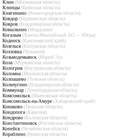
Клин
(Московская область)
Клинцы
(Брянская область)
Княгинино
(Нижегородская область)
Ковдор
(Мурманская область)
Ковров
(Владимирская область)
Ковылкино
(Мордовия)
Когалым
(Ханты-Мансийский АО — Югра)
Кодинск
(Красноярский край)
Козельск
(Калужская область)
Козловка
(Чувашия)
Козьмодемьянск
(Марий Эл)
Кола
(Мурманская область)
Кологрив
(Костромская область)
Коломна
(Московская область)
Колпашево
(Томская область)
Кольчугино
(Владимирская область)
Коммунар
(Ленинградская область)
Комсомольск
(Ивановская область)
Комсомольск-на-Амуре
(Хабаровский край)
Конаково
(Тверская область)
Кондопога
(Карелия)
Кондрово
(Калужская область)
Константиновск
(Ростовская область)
Копейск
(Челябинская область)
Кораблино
(Рязанская область)