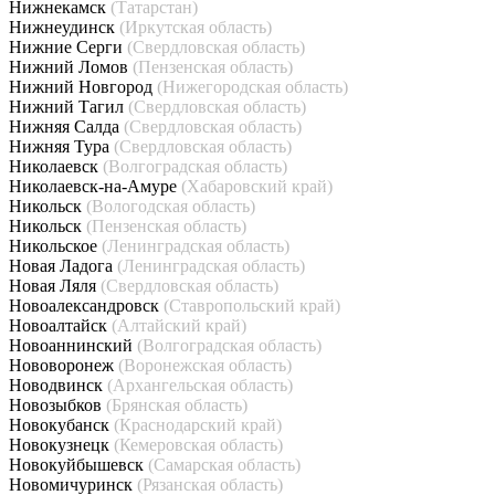
Нижнекамск
(Татарстан)
Нижнеудинск
(Иркутская область)
Нижние Серги
(Свердловская область)
Нижний Ломов
(Пензенская область)
Нижний Новгород
(Нижегородская область)
Нижний Тагил
(Свердловская область)
Нижняя Салда
(Свердловская область)
Нижняя Тура
(Свердловская область)
Николаевск
(Волгоградская область)
Николаевск-на-Амуре
(Хабаровский край)
Никольск
(Вологодская область)
Никольск
(Пензенская область)
Никольское
(Ленинградская область)
Новая Ладога
(Ленинградская область)
Новая Ляля
(Свердловская область)
Новоалександровск
(Ставропольский край)
Новоалтайск
(Алтайский край)
Новоаннинский
(Волгоградская область)
Нововоронеж
(Воронежская область)
Новодвинск
(Архангельская область)
Новозыбков
(Брянская область)
Новокубанск
(Краснодарский край)
Новокузнецк
(Кемеровская область)
Новокуйбышевск
(Самарская область)
Новомичуринск
(Рязанская область)