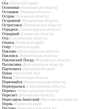
Оса
(Пермский край)
Осинники
(Кемеровская область)
Осташков
(Тверская область)
Остров
(Псковская область)
Островной
(Мурманская область)
Острогожск
(Воронежская область)
Отрадное
(Ленинградская область)
Отрадный
(Самарская область)
Оха
(Сахалинская область)
Оханск
(Пермский край)
Очёр
(Пермский край)
Павлово
(Нижегородская область)
Павловск
(Воронежская область)
Павловский Посад
(Московская область)
Палласовка
(Волгоградская область)
Партизанск
(Приморский край)
Певек
(Чукотский АО)
Пенза
(Пензенская область)
Первомайск
(Нижегородская область)
Первоуральск
(Свердловская область)
Перевоз
(Нижегородская область)
Пересвет
(Московская область)
Переславль-Залесский
(Ярославская область)
Пермь
(Пермский край)
Пестово
(Новгородская область)