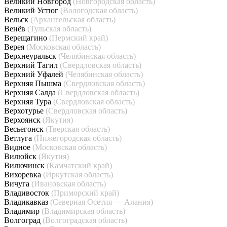
Великий Новгород
(Новгородская область)
Великий Устюг
(Вологодская область)
Вельск
(Архангельская область)
Венёв
(Тульская область)
Верещагино
(Пермский край)
Верея
(Московская область)
Верхнеуральск
(Челябинская область)
Верхний Тагил
(Свердловская область)
Верхний Уфалей
(Челябинская область)
Верхняя Пышма
(Свердловская область)
Верхняя Салда
(Свердловская область)
Верхняя Тура
(Свердловская область)
Верхотурье
(Свердловская область)
Верхоянск
(Якутия)
Весьегонск
(Тверская область)
Ветлуга
(Нижегородская область)
Видное
(Московская область)
Вилюйск
(Якутия)
Вилючинск
(Камчатский край)
Вихоревка
(Иркутская область)
Вичуга
(Ивановская область)
Владивосток
(Приморский край)
Владикавказ
(Северная Осетия — Алания)
Владимир
(Владимирская область)
Волгоград
(Волгоградская область)