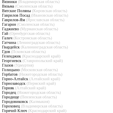
Вязники
(Владимирская область)
Вязьма
(Смоленская область)
Вятские Поляны
(Кировская область)
Гаврилов Посад
(Ивановская область)
Гаврилов-Ям
(Ярославская область)
Гагарин
(Смоленская область)
Гаджиево
(Мурманская область)
Гай
(Оренбургская область)
Галич
(Костромская область)
Гатчина
(Ленинградская область)
Гвардейск
(Калининградская область)
Гдов
(Псковская область)
Геленджик
(Краснодарский край)
Георгиевск
(Ставропольский край)
Глазов
(Удмуртия)
Голицыно
(Московская область)
Горбатов
(Нижегородская область)
Горно-Алтайск
(Алтайский край)
Горнозаводск
(Пермский край)
Горняк
(Алтайский край)
Городец
(Нижегородская область)
Городище
(Пензенская область)
Городовиковск
(Калмыкия)
Гороховец
(Владимирская область)
Горячий Ключ
(Краснодарский край)