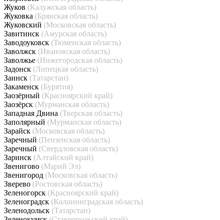
Жуков
(Калужская область)
Жуковка
(Брянская область)
Жуковский
(Московская область)
Завитинск
(Амурская область)
Заводоуковск
(Тюменская область)
Заволжск
(Ивановская область)
Заволжье
(Нижегородская область)
Задонск
(Липецкая область)
Заинск
(Татарстан)
Закаменск
(Бурятия)
Заозёрный
(Красноярский край)
Заозёрск
(Мурманская область)
Западная Двина
(Тверская область)
Заполярный
(Мурманская область)
Зарайск
(Московская область)
Заречный
(Пензенская область)
Заречный
(Свердловская область)
Заринск
(Алтайский край)
Звенигово
(Марий Эл)
Звенигород
(Московская область)
Зверево
(Ростовская область)
Зеленогорск
(Красноярский край)
Зеленоградск
(Калининградская область)
Зеленодольск
(Татарстан)
Зеленокумск
(Ставропольский край)