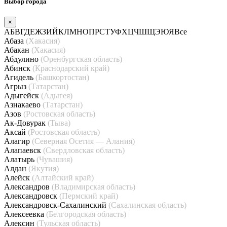
Выбор города
×
А
Б
В
Г
Д
Е
Ж
З
И
Й
К
Л
М
Н
О
П
Р
С
Т
У
Ф
Х
Ц
Ч
Ш
Щ
Э
Ю
Я
Все
Абаза
(Хакасия)
Абакан
(Хакасия)
Абдулино
(Оренбургская область)
Абинск
(Краснодарский край)
Агидель
(Башкортостан)
Агрыз
(Татарстан)
Адыгейск
(Адыгея)
Азнакаево
(Татарстан)
Азов
(Ростовская область)
Ак-Довурак
(Тыва)
Аксай
(Ростовская область)
Алагир
(Северная Осетия — Алания)
Алапаевск
(Свердловская область)
Алатырь
(Чувашия)
Алдан
(Якутия)
Алейск
(Алтайский край)
Александров
(Владимирская область)
Александровск
(Пермский край)
Александровск-Сахалинский
(Сахалинская область)
Алексеевка
(Белгородская область)
Алексин
(Тульская область)