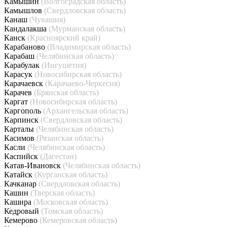
Камышин
(Волгоградская область)
Камышлов
(Свердловская область)
Канаш
(Чувашия)
Кандалакша
(Мурманская область)
Канск
(Красноярский край)
Карабаново
(Владимирская область)
Карабаш
(Челябинская область)
Карабулак
(Ингушетия)
Карасук
(Новосибирская область)
Карачаевск
(Карачаево-Черкесия)
Карачев
(Брянская область)
Каргат
(Новосибирская область)
Каргополь
(Архангельская область)
Карпинск
(Свердловская область)
Карталы
(Челябинская область)
Касимов
(Рязанская область)
Касли
(Челябинская область)
Каспийск
(Дагестан)
Катав-Ивановск
(Челябинская область)
Катайск
(Курганская область)
Качканар
(Свердловская область)
Кашин
(Тверская область)
Кашира
(Московская область)
Кедровый
(Томская область)
Кемерово
(Кемеровская область)