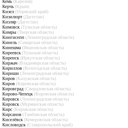
Кемь
(Карелия)
Керчь
(Крым)
Кизел
(Пермский край)
Кизилюрт
(Дагестан)
Кизляр
(Дагестан)
Кимовск
(Тульская область)
Кимры
(Тверская область)
Кингисепп
(Ленинградская область)
Кинель
(Самарская область)
Кинешма
(Ивановская область)
Киреевск
(Тульская область)
Киренск
(Иркутская область)
Киржач
(Владимирская область)
Кириллов
(Вологодская область)
Кириши
(Ленинградская область)
Киров
(Калужская область)
Киров
(Кировская область)
Кировград
(Свердловская область)
Кирово-Чепецк
(Кировская область)
Кировск
(Ленинградская область)
Кировск
(Мурманская область)
Кирс
(Кировская область)
Кирсанов
(Тамбовская область)
Киселёвск
(Кемеровская область)
Кисловодск
(Ставропольский край)