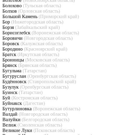
Болотное
(Новосибирская область)
Болохово
(Тульская область)
Болхов
(Орловская область)
Большой Камень
(Приморский край)
Бор
(Нижегородская область)
Борзя
(Забайкальский край)
Борисоглебск
(Воронежская область)
Боровичи
(Новгородская область)
Боровск
(Калужская область)
Бородино
(Красноярский край)
Братск
(Иркутская область)
Бронницы
(Московская область)
Брянск
(Брянская область)
Бугульма
(Татарстан)
Бугуруслан
(Оренбургская область)
Будённовск
(Ставропольский край)
Бузулук
(Оренбургская область)
Буинск
(Татарстан)
Буй
(Костромская область)
Буйнакск
(Дагестан)
Бутурлиновка
(Воронежская область)
Валдай
(Новгородская область)
Валуйки
(Белгородская область)
Велиж
(Смоленская область)
Великие Луки
(Псковская область)