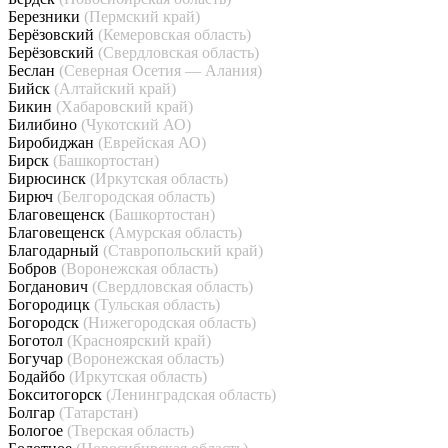
Березники
(Пермский край)
Берёзовский
(Кемеровская область)
Берёзовский
(Свердловская область)
Беслан
(Северная Осетия — Алания)
Бийск
(Алтайский край)
Бикин
(Хабаровский край)
Билибино
(Чукотский АО)
Биробиджан
(Еврейская АО)
Бирск
(Башкортостан)
Бирюсинск
(Иркутская область)
Бирюч
(Белгородская область)
Благовещенск
(Башкортостан)
Благовещенск
(Амурская область)
Благодарный
(Ставропольский край)
Бобров
(Воронежская область)
Богданович
(Свердловская область)
Богородицк
(Тульская область)
Богородск
(Нижегородская область)
Боготол
(Красноярский край)
Богучар
(Воронежская область)
Бодайбо
(Иркутская область)
Бокситогорск
(Ленинградская область)
Болгар
(Татарстан)
Бологое
(Тверская область)