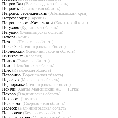
Петров Вал
(Волгоградская область)
Петровск
(Саратовская область)
Петровск-Забайкальский
(Забайкальский край)
Петрозаводск
(Карелия)
Петропавловск-Камчатский
(Камчатский край)
Петухово
(Курганская область)
Петушки
(Владимирская область)
Печора
(Коми)
Печоры
(Псковская область)
Пикалёво
(Ленинградская область)
Пионерский
(Калининградская область)
Питкяранта
(Карелия)
Плавск
(Тульская область)
Пласт
(Челябинская область)
Плёс
(Ивановская область)
Поворино
(Воронежская область)
Подольск
(Московская область)
Подпорожье
(Ленинградская область)
Покачи
(Ханты-Мансийский АО — Югра)
Покров
(Владимирская область)
Покровск
(Якутия)
Полевской
(Свердловская область)
Полесск
(Калининградская область)
Полысаево
(Кемеровская область)
Полярные Зори
(Мурманская область)