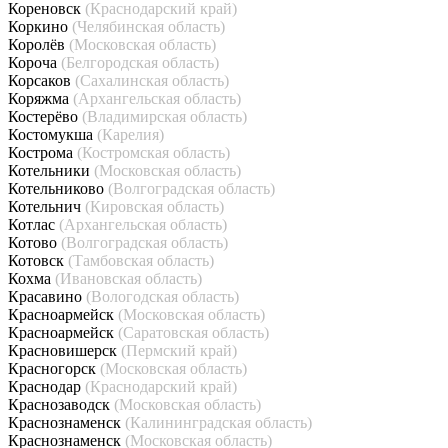
Кореновск
(Краснодарский край)
Коркино
(Челябинская область)
Королёв
(Московская область)
Короча
(Белгородская область)
Корсаков
(Сахалинская область)
Коряжма
(Архангельская область)
Костерёво
(Владимирская область)
Костомукша
(Карелия)
Кострома
(Костромская область)
Котельники
(Московская область)
Котельниково
(Волгоградская область)
Котельнич
(Кировская область)
Котлас
(Архангельская область)
Котово
(Волгоградская область)
Котовск
(Тамбовская область)
Кохма
(Ивановская область)
Красавино
(Вологодская область)
Красноармейск
(Московская область)
Красноармейск
(Саратовская область)
Красновишерск
(Пермский край)
Красногорск
(Московская область)
Краснодар
(Краснодарский край)
Краснозаводск
(Московская область)
Краснознаменск
(Калининградская область)
Краснознаменск
(Московская область)