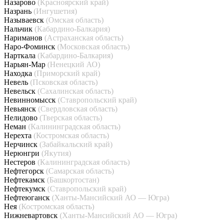
Назарово
(Красноярский край)
Назрань
(Ингушетия)
Называевск
(Омская область)
Нальчик
(Кабардино-Балкария)
Нариманов
(Астраханская область)
Наро-Фоминск
(Московская область)
Нарткала
(Кабардино-Балкария)
Нарьян-Мар
(Ненецкий АО)
Находка
(Приморский край)
Невель
(Псковская область)
Невельск
(Сахалинская область)
Невинномысск
(Ставропольский край)
Невьянск
(Свердловская область)
Нелидово
(Тверская область)
Неман
(Калининградская область)
Нерехта
(Костромская область)
Нерчинск
(Забайкальский край)
Нерюнгри
(Якутия)
Нестеров
(Калининградская область)
Нефтегорск
(Самарская область)
Нефтекамск
(Башкортостан)
Нефтекумск
(Ставропольский край)
Нефтеюганск
(Ханты-Мансийский АО — Югра)
Нея
(Костромская область)
Нижневартовск
(Ханты-Мансийский АО — Югра)