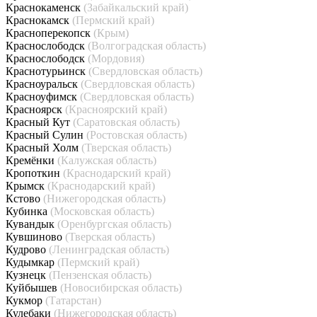
Краснокаменск
(Забайкальский край)
Краснокамск
(Пермский край)
Красноперекопск
(Крым)
Краснослободск
(Волгоградская область)
Краснослободск
(Мордовия)
Краснотурьинск
(Свердловская область)
Красноуральск
(Свердловская область)
Красноуфимск
(Свердловская область)
Красноярск
(Красноярский край)
Красный Кут
(Саратовская область)
Красный Сулин
(Ростовская область)
Красный Холм
(Тверская область)
Кремёнки
(Калужская область)
Кропоткин
(Краснодарский край)
Крымск
(Краснодарский край)
Кстово
(Нижегородская область)
Кубинка
(Московская область)
Кувандык
(Оренбургская область)
Кувшиново
(Тверская область)
Кудрово
(Ленинградская область)
Кудымкар
(Пермский край)
Кузнецк
(Пензенская область)
Куйбышев
(Новосибирская область)
Кукмор
(Татарстан)
Кулебаки
(Нижегородская область)