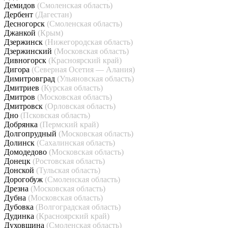
Демидов
(Смоленская область)
Дербент
(Дагестан)
Десногорск
(Смоленская область)
Джанкой
(Крым)
Дзержинск
(Нижегородская область)
Дзержинский
(Московская область)
Дивногорск
(Красноярский край)
Дигора
(Северная Осетия — Алания)
Димитровград
(Ульяновская область)
Дмитриев
(Курская область)
Дмитров
(Московская область)
Дмитровск
(Орловская область)
Дно
(Псковская область)
Добрянка
(Пермский край)
Долгопрудный
(Московская область)
Долинск
(Сахалинская область)
Домодедово
(Московская область)
Донецк
(Ростовская область)
Донской
(Тульская область)
Дорогобуж
(Смоленская область)
Дрезна
(Московская область)
Дубна
(Московская область)
Дубовка
(Волгоградская область)
Дудинка
(Красноярский край)
Духовщина
(Смоленская область)