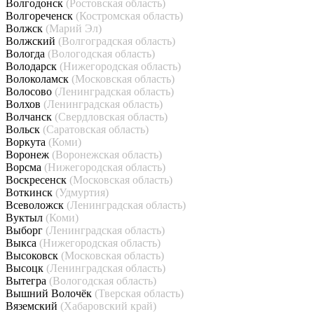
Волгодонск
(Ростовская область)
Волгореченск
(Костромская область)
Волжск
(Марий Эл)
Волжский
(Волгоградская область)
Вологда
(Вологодская область)
Володарск
(Нижегородская область)
Волоколамск
(Московская область)
Волосово
(Ленинградская область)
Волхов
(Ленинградская область)
Волчанск
(Свердловская область)
Вольск
(Саратовская область)
Воркута
(Коми)
Воронеж
(Воронежская область)
Ворсма
(Нижегородская область)
Воскресенск
(Московская область)
Воткинск
(Удмуртия)
Всеволожск
(Ленинградская область)
Вуктыл
(Коми)
Выборг
(Ленинградская область)
Выкса
(Нижегородская область)
Высоковск
(Московская область)
Высоцк
(Ленинградская область)
Вытегра
(Вологодская область)
Вышний Волочёк
(Тверская область)
Вяземский
(Хабаровский край)