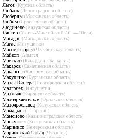
Льгов
(Курская область)
Любань
(Ленинградская область)
Люберцы
(Московская область)
Любим
(Ярославская область)
Людиново
(Калужская область)
Лянтор
(Ханты-Мансийский АО — Югра)
Магадан
(Магаданская область)
Магас
(Ингушетия)
Магнитогорск
(Челябинская область)
Майкоп
(Адыгея)
Майский
(Кабардино-Балкария)
Макаров
(Сахалинская область)
Макарьев
(Костромская область)
Макушино
(Курганская область)
Малая Вишера
(Новгородская область)
Малгобек
(Ингушетия)
Малмыж
(Кировская область)
Малоархангельск
(Орловская область)
Малоярославец
(Калужская область)
Мамадыш
(Татарстан)
Мамоново
(Калининградская область)
Мантурово
(Костромская область)
Мариинск
(Кемеровская область)
Мариинский Посад
(Чувашия)