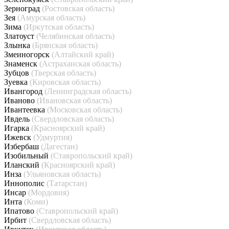
Зерноград
(Ростовская область)
Зея
(Амурская область)
Зима
(Иркутская область)
Златоуст
(Челябинская область)
Злынка
(Брянская область)
Змеиногорск
(Алтайский край)
Знаменск
(Астраханская область)
Зубцов
(Тверская область)
Зуевка
(Кировская область)
Ивангород
(Ленинградская область)
Иваново
(Ивановская область)
Ивантеевка
(Московская область)
Ивдель
(Свердловская область)
Игарка
(Красноярский край)
Ижевск
(Удмуртия)
Избербаш
(Дагестан)
Изобильный
(Ставропольский край)
Иланский
(Красноярский край)
Инза
(Ульяновская область)
Иннополис
(Татарстан)
Инсар
(Мордовия)
Инта
(Коми)
Ипатово
(Ставропольский край)
Ирбит
(Свердловская область)