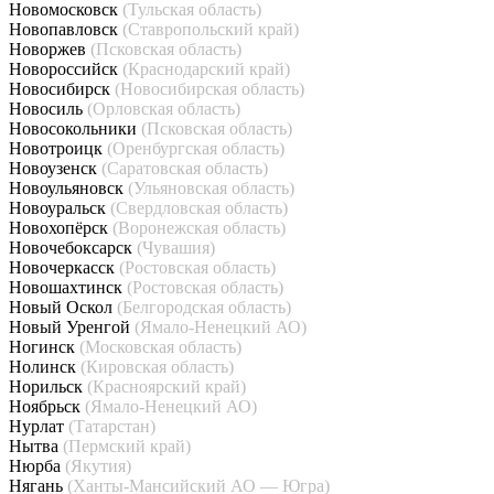
Новомосковск
(Тульская область)
Новопавловск
(Ставропольский край)
Новоржев
(Псковская область)
Новороссийск
(Краснодарский край)
Новосибирск
(Новосибирская область)
Новосиль
(Орловская область)
Новосокольники
(Псковская область)
Новотроицк
(Оренбургская область)
Новоузенск
(Саратовская область)
Новоульяновск
(Ульяновская область)
Новоуральск
(Свердловская область)
Новохопёрск
(Воронежская область)
Новочебоксарск
(Чувашия)
Новочеркасск
(Ростовская область)
Новошахтинск
(Ростовская область)
Новый Оскол
(Белгородская область)
Новый Уренгой
(Ямало-Ненецкий АО)
Ногинск
(Московская область)
Нолинск
(Кировская область)
Норильск
(Красноярский край)
Ноябрьск
(Ямало-Ненецкий АО)
Нурлат
(Татарстан)
Нытва
(Пермский край)
Нюрба
(Якутия)
Нягань
(Ханты-Мансийский АО — Югра)