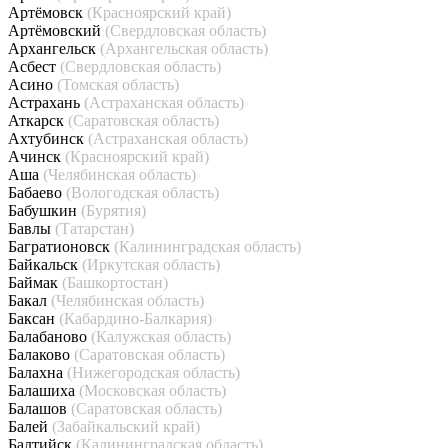
Артёмовск
(Красноярский край)
Артёмовский
(Свердловская область)
Архангельск
(Архангельская область)
Асбест
(Свердловская область)
Асино
(Томская область)
Астрахань
(Астраханская область)
Аткарск
(Саратовская область)
Ахтубинск
(Астраханская область)
Ачинск
(Красноярский край)
Аша
(Челябинская область)
Бабаево
(Вологодская область)
Бабушкин
(Бурятия)
Бавлы
(Татарстан)
Багратионовск
(Калининградская область)
Байкальск
(Иркутская область)
Баймак
(Башкортостан)
Бакал
(Челябинская область)
Баксан
(Кабардино-Балкария)
Балабаново
(Калужская область)
Балаково
(Саратовская область)
Балахна
(Нижегородская область)
Балашиха
(Московская область)
Балашов
(Саратовская область)
Балей
(Забайкальский край)
Балтийск
(Калининградская область)