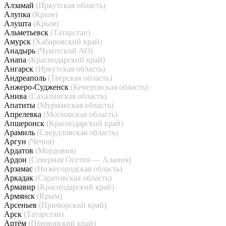
Алзамай
(Иркутская область)
Алупка
(Крым)
Алушта
(Крым)
Альметьевск
(Татарстан)
Амурск
(Хабаровский край)
Анадырь
(Чукотский АО)
Анапа
(Краснодарский край)
Ангарск
(Иркутская область)
Андреаполь
(Тверская область)
Анжеро-Судженск
(Кемеровская область)
Анива
(Сахалинская область)
Апатиты
(Мурманская область)
Апрелевка
(Московская область)
Апшеронск
(Краснодарский край)
Арамиль
(Свердловская область)
Аргун
(Чечня)
Ардатов
(Мордовия)
Ардон
(Северная Осетия — Алания)
Арзамас
(Нижегородская область)
Аркадак
(Саратовская область)
Армавир
(Краснодарский край)
Армянск
(Крым)
Арсеньев
(Приморский край)
Арск
(Татарстан)
Артём
(Приморский край)