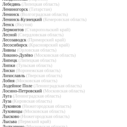
Лебедянь
(Липецкая область)
Лениногорск
(Татарстан)
Ленинск
(Волгоградская область)
Ленинск-Кузнецкий
(Кемеровская область)
Ленск
(Якутия)
Лермонтов
(Ставропольский край)
Лесной
(Свердловская область)
Лесозаводск
(Приморский край)
Лесосибирск
(Красноярский край)
Ливны
(Орловская область)
Ликино-Дулёво
(Московская область)
Липецк
(Липецкая область)
Липки
(Тульская область)
Лиски
(Воронежская область)
Лихославль
(Тверская область)
Лобня
(Московская область)
Лодейное Поле
(Ленинградская область)
Лосино-Петровский
(Московская область)
Луга
(Ленинградская область)
Луза
(Кировская область)
Лукоянов
(Нижегородская область)
Луховицы
(Московская область)
Лысково
(Нижегородская область)
Лысьва
(Пермский край)
Лыткарино
(Московская область)