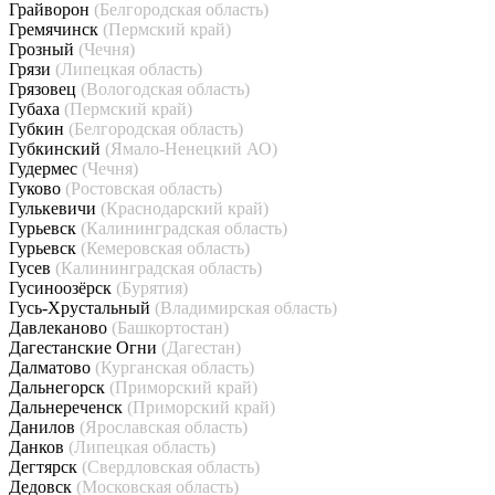
Грайворон
(Белгородская область)
Гремячинск
(Пермский край)
Грозный
(Чечня)
Грязи
(Липецкая область)
Грязовец
(Вологодская область)
Губаха
(Пермский край)
Губкин
(Белгородская область)
Губкинский
(Ямало-Ненецкий АО)
Гудермес
(Чечня)
Гуково
(Ростовская область)
Гулькевичи
(Краснодарский край)
Гурьевск
(Калининградская область)
Гурьевск
(Кемеровская область)
Гусев
(Калининградская область)
Гусиноозёрск
(Бурятия)
Гусь-Хрустальный
(Владимирская область)
Давлеканово
(Башкортостан)
Дагестанские Огни
(Дагестан)
Далматово
(Курганская область)
Дальнегорск
(Приморский край)
Дальнереченск
(Приморский край)
Данилов
(Ярославская область)
Данков
(Липецкая область)
Дегтярск
(Свердловская область)
Дедовск
(Московская область)