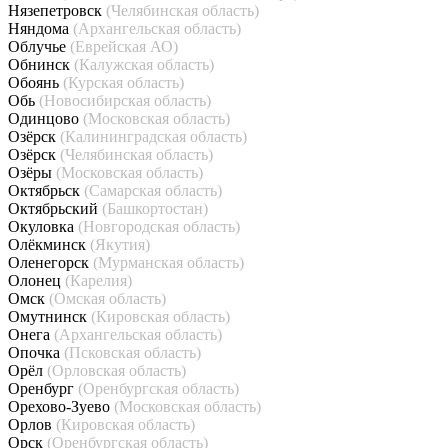
Нязепетровск
(Челябинская область)
Няндома
(Архангельская область)
Облучье
(Еврейская АО)
Обнинск
(Калужская область)
Обоянь
(Курская область)
Обь
(Новосибирская область)
Одинцово
(Московская область)
Озёрск
(Калининградская область)
Озёрск
(Челябинская область)
Озёры
(Московская область)
Октябрьск
(Самарская область)
Октябрьский
(Башкортостан)
Окуловка
(Новгородская область)
Олёкминск
(Якутия)
Оленегорск
(Мурманская область)
Олонец
(Карелия)
Омск
(Омская область)
Омутнинск
(Кировская область)
Онега
(Архангельская область)
Опочка
(Псковская область)
Орёл
(Орловская область)
Оренбург
(Оренбургская область)
Орехово-Зуево
(Московская область)
Орлов
(Кировская область)
Орск
(Оренбургская область)