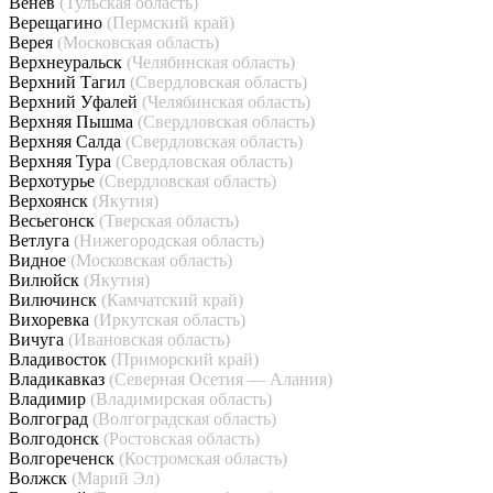
Венёв
(Тульская область)
Верещагино
(Пермский край)
Верея
(Московская область)
Верхнеуральск
(Челябинская область)
Верхний Тагил
(Свердловская область)
Верхний Уфалей
(Челябинская область)
Верхняя Пышма
(Свердловская область)
Верхняя Салда
(Свердловская область)
Верхняя Тура
(Свердловская область)
Верхотурье
(Свердловская область)
Верхоянск
(Якутия)
Весьегонск
(Тверская область)
Ветлуга
(Нижегородская область)
Видное
(Московская область)
Вилюйск
(Якутия)
Вилючинск
(Камчатский край)
Вихоревка
(Иркутская область)
Вичуга
(Ивановская область)
Владивосток
(Приморский край)
Владикавказ
(Северная Осетия — Алания)
Владимир
(Владимирская область)
Волгоград
(Волгоградская область)
Волгодонск
(Ростовская область)
Волгореченск
(Костромская область)
Волжск
(Марий Эл)