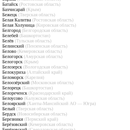
Батайск
(Ростовская область)
Бахчисарай
(Крым)
Бежецк
(Тверская область)
Белая Калитва
(Ростовская область)
Белая Холуница
(Кировская область)
Белгород
(Белгородская область)
Белебей
(Башкортостан)
Белёв
(Тульская область)
Белинский
(Пензенская область)
Белово
(Кемеровская область)
Белогорск
(Амурская область)
Белогорск
(Крым)
Белозерск
(Вологодская область)
Белокуриха
(Алтайский край)
Беломорск
(Карелия)
Белоозёрский
(Московская область)
Белорецк
(Башкортостан)
Белореченск
(Краснодарский край)
Белоусово
(Калужская область)
Белоярский
(Ханты-Мансийский АО — Югра)
Белый
(Тверская область)
Бердск
(Новосибирская область)
Березники
(Пермский край)
Берёзовский
(Кемеровская область)
Берёзовский
(Свердловская область)