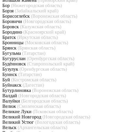
Большой Камень
(Приморский край)
Бор
(Нижегородская область)
Борзя
(Забайкальский край)
Борисоглебск
(Воронежская область)
Боровичи
(Новгородская область)
Боровск
(Калужская область)
Бородино
(Красноярский край)
Братск
(Иркутская область)
Бронницы
(Московская область)
Брянск
(Брянская область)
Бугульма
(Татарстан)
Бугуруслан
(Оренбургская область)
Будённовск
(Ставропольский край)
Бузулук
(Оренбургская область)
Буинск
(Татарстан)
Буй
(Костромская область)
Буйнакск
(Дагестан)
Бутурлиновка
(Воронежская область)
Валдай
(Новгородская область)
Валуйки
(Белгородская область)
Велиж
(Смоленская область)
Великие Луки
(Псковская область)
Великий Новгород
(Новгородская область)
Великий Устюг
(Вологодская область)
Вельск
(Архангельская область)