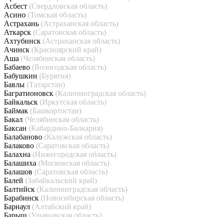
Асбест
(Свердловская область)
Асино
(Томская область)
Астрахань
(Астраханская область)
Аткарск
(Саратовская область)
Ахтубинск
(Астраханская область)
Ачинск
(Красноярский край)
Аша
(Челябинская область)
Бабаево
(Вологодская область)
Бабушкин
(Бурятия)
Бавлы
(Татарстан)
Багратионовск
(Калининградская область)
Байкальск
(Иркутская область)
Баймак
(Башкортостан)
Бакал
(Челябинская область)
Баксан
(Кабардино-Балкария)
Балабаново
(Калужская область)
Балаково
(Саратовская область)
Балахна
(Нижегородская область)
Балашиха
(Московская область)
Балашов
(Саратовская область)
Балей
(Забайкальский край)
Балтийск
(Калининградская область)
Барабинск
(Новосибирская область)
Барнаул
(Алтайский край)
Барыш
(Ульяновская область)