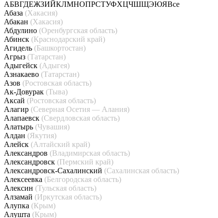
А
Б
В
Г
Д
Е
Ж
З
И
Й
К
Л
М
Н
О
П
Р
С
Т
У
Ф
Х
Ц
Ч
Ш
Щ
Э
Ю
Я
Все
Абаза
(Хакасия)
Абакан
(Хакасия)
Абдулино
(Оренбургская область)
Абинск
(Краснодарский край)
Агидель
(Башкортостан)
Агрыз
(Татарстан)
Адыгейск
(Адыгея)
Азнакаево
(Татарстан)
Азов
(Ростовская область)
Ак-Довурак
(Тыва)
Аксай
(Ростовская область)
Алагир
(Северная Осетия — Алания)
Алапаевск
(Свердловская область)
Алатырь
(Чувашия)
Алдан
(Якутия)
Алейск
(Алтайский край)
Александров
(Владимирская область)
Александровск
(Пермский край)
Александровск-Сахалинский
(Сахалинская область)
Алексеевка
(Белгородская область)
Алексин
(Тульская область)
Алзамай
(Иркутская область)
Алупка
(Крым)
Алушта
(Крым)