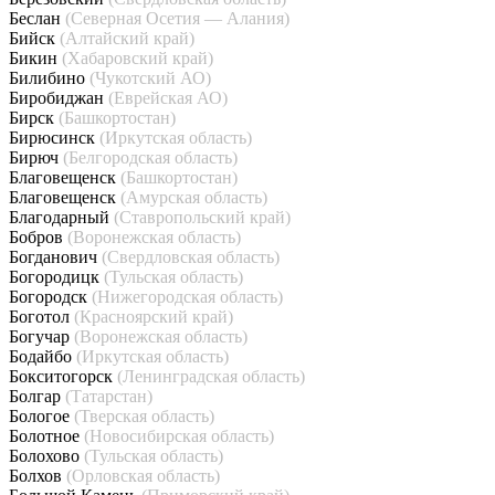
Беслан
(Северная Осетия — Алания)
Бийск
(Алтайский край)
Бикин
(Хабаровский край)
Билибино
(Чукотский АО)
Биробиджан
(Еврейская АО)
Бирск
(Башкортостан)
Бирюсинск
(Иркутская область)
Бирюч
(Белгородская область)
Благовещенск
(Башкортостан)
Благовещенск
(Амурская область)
Благодарный
(Ставропольский край)
Бобров
(Воронежская область)
Богданович
(Свердловская область)
Богородицк
(Тульская область)
Богородск
(Нижегородская область)
Боготол
(Красноярский край)
Богучар
(Воронежская область)
Бодайбо
(Иркутская область)
Бокситогорск
(Ленинградская область)
Болгар
(Татарстан)
Бологое
(Тверская область)
Болотное
(Новосибирская область)
Болохово
(Тульская область)
Болхов
(Орловская область)