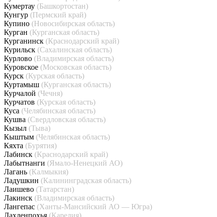
Кумертау
(Башкортостан)
Кунгур
(Пермский край)
Купино
(Новосибирская область)
Курган
(Курганская область)
Курганинск
(Краснодарский край)
Курильск
(Сахалинская область)
Курлово
(Владимирская область)
Куровское
(Московская область)
Курск
(Курская область)
Куртамыш
(Курганская область)
Курчалой
(Чечня)
Курчатов
(Курская область)
Куса
(Челябинская область)
Кушва
(Свердловская область)
Кызыл
(Тыва)
Кыштым
(Челябинская область)
Кяхта
(Бурятия)
Лабинск
(Краснодарский край)
Лабытнанги
(Ямало-Ненецкий АО)
Лагань
(Калмыкия)
Ладушкин
(Калининградская область)
Лаишево
(Татарстан)
Лакинск
(Владимирская область)
Лангепас
(Ханты-Мансийский АО — Югра)
Лахденпохья
(Карелия)