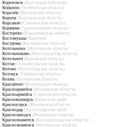
Кореновск
(Краснодарский край)
Коркино
(Челябинская область)
Королёв
(Московская область)
Короча
(Белгородская область)
Корсаков
(Сахалинская область)
Коряжма
(Архангельская область)
Костерёво
(Владимирская область)
Костомукша
(Карелия)
Кострома
(Костромская область)
Котельники
(Московская область)
Котельниково
(Волгоградская область)
Котельнич
(Кировская область)
Котлас
(Архангельская область)
Котово
(Волгоградская область)
Котовск
(Тамбовская область)
Кохма
(Ивановская область)
Красавино
(Вологодская область)
Красноармейск
(Московская область)
Красноармейск
(Саратовская область)
Красновишерск
(Пермский край)
Красногорск
(Московская область)
Краснодар
(Краснодарский край)
Краснозаводск
(Московская область)
Краснознаменск
(Калининградская область)
Краснознаменск
(Московская область)