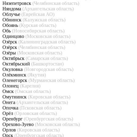
Нязепетровск
(Челябинская область)
Няндома
(Архангельская область)
Облучье
(Еврейская АО)
Обнинск
(Калужская область)
Обоянь
(Курская область)
Обь
(Новосибирская область)
Одинцово
(Московская область)
Озёрск
(Калининградская область)
Озёрск
(Челябинская область)
Озёры
(Московская область)
Октябрьск
(Самарская область)
Октябрьский
(Башкортостан)
Окуловка
(Новгородская область)
Олёкминск
(Якутия)
Оленегорск
(Мурманская область)
Олонец
(Карелия)
Омск
(Омская область)
Омутнинск
(Кировская область)
Онега
(Архангельская область)
Опочка
(Псковская область)
Орёл
(Орловская область)
Оренбург
(Оренбургская область)
Орехово-Зуево
(Московская область)
Орлов
(Кировская область)
Орск
(Оренбургская область)