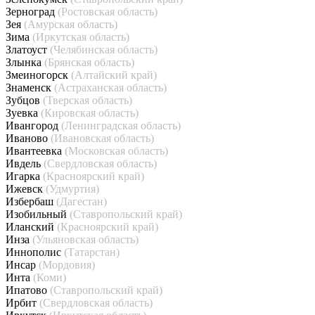
Зерноград
(Ростовская область)
Зея
(Амурская область)
Зима
(Иркутская область)
Златоуст
(Челябинская область)
Злынка
(Брянская область)
Змеиногорск
(Алтайский край)
Знаменск
(Астраханская область)
Зубцов
(Тверская область)
Зуевка
(Кировская область)
Ивангород
(Ленинградская область)
Иваново
(Ивановская область)
Ивантеевка
(Московская область)
Ивдель
(Свердловская область)
Игарка
(Красноярский край)
Ижевск
(Удмуртия)
Избербаш
(Дагестан)
Изобильный
(Ставропольский край)
Иланский
(Красноярский край)
Инза
(Ульяновская область)
Иннополис
(Татарстан)
Инсар
(Мордовия)
Инта
(Коми)
Ипатово
(Ставропольский край)
Ирбит
(Свердловская область)