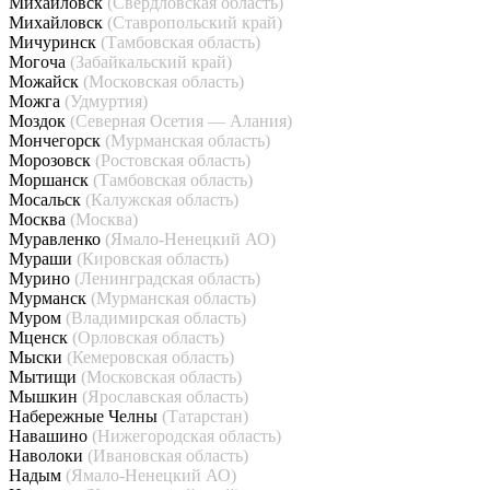
Михайловск
(Свердловская область)
Михайловск
(Ставропольский край)
Мичуринск
(Тамбовская область)
Могоча
(Забайкальский край)
Можайск
(Московская область)
Можга
(Удмуртия)
Моздок
(Северная Осетия — Алания)
Мончегорск
(Мурманская область)
Морозовск
(Ростовская область)
Моршанск
(Тамбовская область)
Мосальск
(Калужская область)
Москва
(Москва)
Муравленко
(Ямало-Ненецкий АО)
Мураши
(Кировская область)
Мурино
(Ленинградская область)
Мурманск
(Мурманская область)
Муром
(Владимирская область)
Мценск
(Орловская область)
Мыски
(Кемеровская область)
Мытищи
(Московская область)
Мышкин
(Ярославская область)
Набережные Челны
(Татарстан)
Навашино
(Нижегородская область)
Наволоки
(Ивановская область)
Надым
(Ямало-Ненецкий АО)