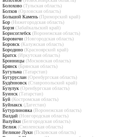
Болотное
(Новосибирская область)
Болохово
(Тульская область)
Болхов
(Орловская область)
Большой Камень
(Приморский край)
Бор
(Нижегородская область)
Борзя
(Забайкальский край)
Борисоглебск
(Воронежская область)
Боровичи
(Новгородская область)
Боровск
(Калужская область)
Бородино
(Красноярский край)
Братск
(Иркутская область)
Бронницы
(Московская область)
Брянск
(Брянская область)
Бугульма
(Татарстан)
Бугуруслан
(Оренбургская область)
Будённовск
(Ставропольский край)
Бузулук
(Оренбургская область)
Буинск
(Татарстан)
Буй
(Костромская область)
Буйнакск
(Дагестан)
Бутурлиновка
(Воронежская область)
Валдай
(Новгородская область)
Валуйки
(Белгородская область)
Велиж
(Смоленская область)
Великие Луки
(Псковская область)