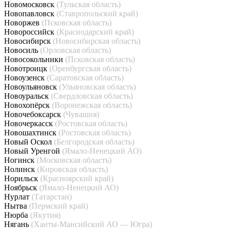
Новомосковск
(Тульская область)
Новопавловск
(Ставропольский край)
Новоржев
(Псковская область)
Новороссийск
(Краснодарский край)
Новосибирск
(Новосибирская область)
Новосиль
(Орловская область)
Новосокольники
(Псковская область)
Новотроицк
(Оренбургская область)
Новоузенск
(Саратовская область)
Новоульяновск
(Ульяновская область)
Новоуральск
(Свердловская область)
Новохопёрск
(Воронежская область)
Новочебоксарск
(Чувашия)
Новочеркасск
(Ростовская область)
Новошахтинск
(Ростовская область)
Новый Оскол
(Белгородская область)
Новый Уренгой
(Ямало-Ненецкий АО)
Ногинск
(Московская область)
Нолинск
(Кировская область)
Норильск
(Красноярский край)
Ноябрьск
(Ямало-Ненецкий АО)
Нурлат
(Татарстан)
Нытва
(Пермский край)
Нюрба
(Якутия)
Нягань
(Ханты-Мансийский АО — Югра)