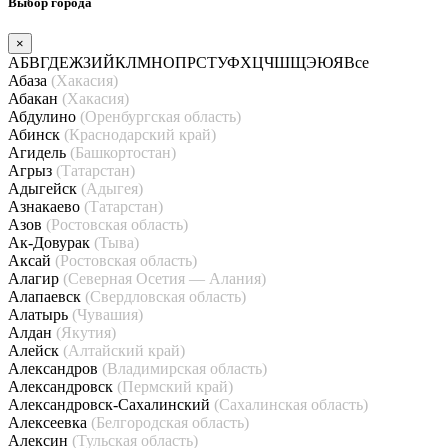
Выбор города
×
А
Б
В
Г
Д
Е
Ж
З
И
Й
К
Л
М
Н
О
П
Р
С
Т
У
Ф
Х
Ц
Ч
Ш
Щ
Э
Ю
Я
Все
Абаза
(Хакасия)
Абакан
(Хакасия)
Абдулино
(Оренбургская область)
Абинск
(Краснодарский край)
Агидель
(Башкортостан)
Агрыз
(Татарстан)
Адыгейск
(Адыгея)
Азнакаево
(Татарстан)
Азов
(Ростовская область)
Ак-Довурак
(Тыва)
Аксай
(Ростовская область)
Алагир
(Северная Осетия — Алания)
Алапаевск
(Свердловская область)
Алатырь
(Чувашия)
Алдан
(Якутия)
Алейск
(Алтайский край)
Александров
(Владимирская область)
Александровск
(Пермский край)
Александровск-Сахалинский
(Сахалинская область)
Алексеевка
(Белгородская область)
Алексин
(Тульская область)