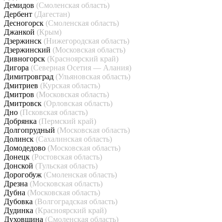
Демидов
(Смоленская область)
Дербент
(Дагестан)
Десногорск
(Смоленская область)
Джанкой
(Крым)
Дзержинск
(Нижегородская область)
Дзержинский
(Московская область)
Дивногорск
(Красноярский край)
Дигора
(Северная Осетия — Алания)
Димитровград
(Ульяновская область)
Дмитриев
(Курская область)
Дмитров
(Московская область)
Дмитровск
(Орловская область)
Дно
(Псковская область)
Добрянка
(Пермский край)
Долгопрудный
(Московская область)
Долинск
(Сахалинская область)
Домодедово
(Московская область)
Донецк
(Ростовская область)
Донской
(Тульская область)
Дорогобуж
(Смоленская область)
Дрезна
(Московская область)
Дубна
(Московская область)
Дубовка
(Волгоградская область)
Дудинка
(Красноярский край)
Духовщина
(Смоленская область)