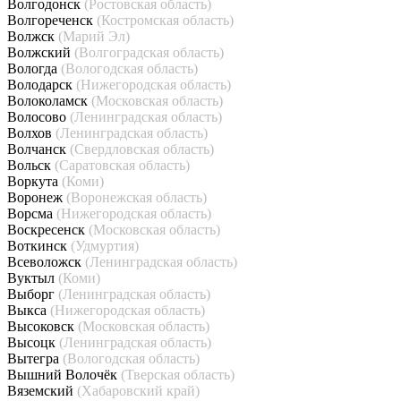
Волгодонск
(Ростовская область)
Волгореченск
(Костромская область)
Волжск
(Марий Эл)
Волжский
(Волгоградская область)
Вологда
(Вологодская область)
Володарск
(Нижегородская область)
Волоколамск
(Московская область)
Волосово
(Ленинградская область)
Волхов
(Ленинградская область)
Волчанск
(Свердловская область)
Вольск
(Саратовская область)
Воркута
(Коми)
Воронеж
(Воронежская область)
Ворсма
(Нижегородская область)
Воскресенск
(Московская область)
Воткинск
(Удмуртия)
Всеволожск
(Ленинградская область)
Вуктыл
(Коми)
Выборг
(Ленинградская область)
Выкса
(Нижегородская область)
Высоковск
(Московская область)
Высоцк
(Ленинградская область)
Вытегра
(Вологодская область)
Вышний Волочёк
(Тверская область)
Вяземский
(Хабаровский край)