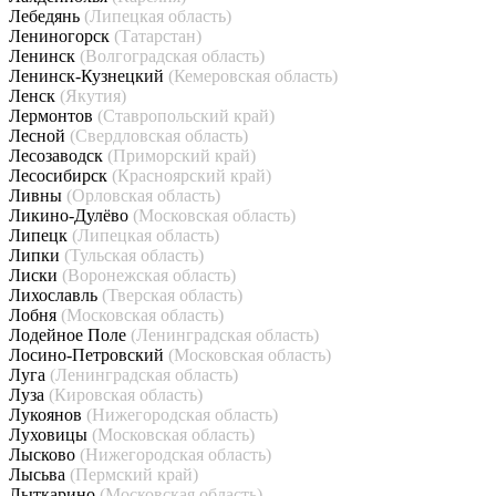
Лебедянь
(Липецкая область)
Лениногорск
(Татарстан)
Ленинск
(Волгоградская область)
Ленинск-Кузнецкий
(Кемеровская область)
Ленск
(Якутия)
Лермонтов
(Ставропольский край)
Лесной
(Свердловская область)
Лесозаводск
(Приморский край)
Лесосибирск
(Красноярский край)
Ливны
(Орловская область)
Ликино-Дулёво
(Московская область)
Липецк
(Липецкая область)
Липки
(Тульская область)
Лиски
(Воронежская область)
Лихославль
(Тверская область)
Лобня
(Московская область)
Лодейное Поле
(Ленинградская область)
Лосино-Петровский
(Московская область)
Луга
(Ленинградская область)
Луза
(Кировская область)
Лукоянов
(Нижегородская область)
Луховицы
(Московская область)
Лысково
(Нижегородская область)
Лысьва
(Пермский край)
Лыткарино
(Московская область)