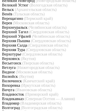
Великий Новгород
(Новгородская область)
Великий Устюг
(Вологодская область)
Вельск
(Архангельская область)
Венёв
(Тульская область)
Верещагино
(Пермский край)
Верея
(Московская область)
Верхнеуральск
(Челябинская область)
Верхний Тагил
(Свердловская область)
Верхний Уфалей
(Челябинская область)
Верхняя Пышма
(Свердловская область)
Верхняя Салда
(Свердловская область)
Верхняя Тура
(Свердловская область)
Верхотурье
(Свердловская область)
Верхоянск
(Якутия)
Весьегонск
(Тверская область)
Ветлуга
(Нижегородская область)
Видное
(Московская область)
Вилюйск
(Якутия)
Вилючинск
(Камчатский край)
Вихоревка
(Иркутская область)
Вичуга
(Ивановская область)
Владивосток
(Приморский край)
Владикавказ
(Северная Осетия — Алания)
Владимир
(Владимирская область)
Волгоград
(Волгоградская область)