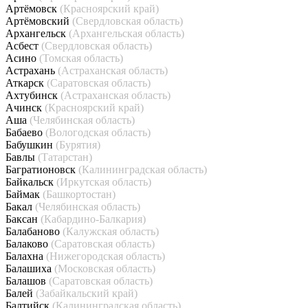
Артёмовск
(Красноярский край)
Артёмовский
(Свердловская область)
Архангельск
(Архангельская область)
Асбест
(Свердловская область)
Асино
(Томская область)
Астрахань
(Астраханская область)
Аткарск
(Саратовская область)
Ахтубинск
(Астраханская область)
Ачинск
(Красноярский край)
Аша
(Челябинская область)
Бабаево
(Вологодская область)
Бабушкин
(Бурятия)
Бавлы
(Татарстан)
Багратионовск
(Калининградская область)
Байкальск
(Иркутская область)
Баймак
(Башкортостан)
Бакал
(Челябинская область)
Баксан
(Кабардино-Балкария)
Балабаново
(Калужская область)
Балаково
(Саратовская область)
Балахна
(Нижегородская область)
Балашиха
(Московская область)
Балашов
(Саратовская область)
Балей
(Забайкальский край)
Балтийск
(Калининградская область)