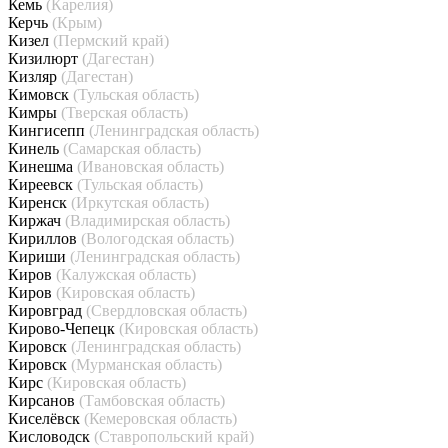
Кемь
(Карелия)
Керчь
(Крым)
Кизел
(Пермский край)
Кизилюрт
(Дагестан)
Кизляр
(Дагестан)
Кимовск
(Тульская область)
Кимры
(Тверская область)
Кингисепп
(Ленинградская область)
Кинель
(Самарская область)
Кинешма
(Ивановская область)
Киреевск
(Тульская область)
Киренск
(Иркутская область)
Киржач
(Владимирская область)
Кириллов
(Вологодская область)
Кириши
(Ленинградская область)
Киров
(Калужская область)
Киров
(Кировская область)
Кировград
(Свердловская область)
Кирово-Чепецк
(Кировская область)
Кировск
(Ленинградская область)
Кировск
(Мурманская область)
Кирс
(Кировская область)
Кирсанов
(Тамбовская область)
Киселёвск
(Кемеровская область)
Кисловодск
(Ставропольский край)