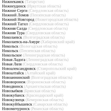
Нижнекамск
(Татарстан)
Нижнеудинск
(Иркутская область)
Нижние Серги
(Свердловская область)
Нижний Ломов
(Пензенская область)
Нижний Новгород
(Нижегородская область)
Нижний Тагил
(Свердловская область)
Нижняя Салда
(Свердловская область)
Нижняя Тура
(Свердловская область)
Николаевск
(Волгоградская область)
Николаевск-на-Амуре
(Хабаровский край)
Никольск
(Вологодская область)
Никольск
(Пензенская область)
Никольское
(Ленинградская область)
Новая Ладога
(Ленинградская область)
Новая Ляля
(Свердловская область)
Новоалександровск
(Ставропольский край)
Новоалтайск
(Алтайский край)
Новоаннинский
(Волгоградская область)
Нововоронеж
(Воронежская область)
Новодвинск
(Архангельская область)
Новозыбков
(Брянская область)
Новокубанск
(Краснодарский край)
Новокузнецк
(Кемеровская область)
Новокуйбышевск
(Самарская область)
Новомичуринск
(Рязанская область)