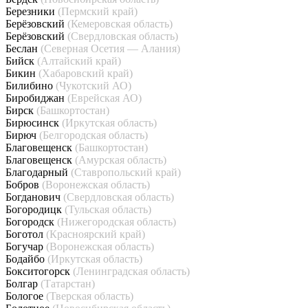
Березники
(Пермский край)
Берёзовский
(Кемеровская область)
Берёзовский
(Свердловская область)
Беслан
(Северная Осетия — Алания)
Бийск
(Алтайский край)
Бикин
(Хабаровский край)
Билибино
(Чукотский АО)
Биробиджан
(Еврейская АО)
Бирск
(Башкортостан)
Бирюсинск
(Иркутская область)
Бирюч
(Белгородская область)
Благовещенск
(Башкортостан)
Благовещенск
(Амурская область)
Благодарный
(Ставропольский край)
Бобров
(Воронежская область)
Богданович
(Свердловская область)
Богородицк
(Тульская область)
Богородск
(Нижегородская область)
Боготол
(Красноярский край)
Богучар
(Воронежская область)
Бодайбо
(Иркутская область)
Бокситогорск
(Ленинградская область)
Болгар
(Татарстан)
Бологое
(Тверская область)