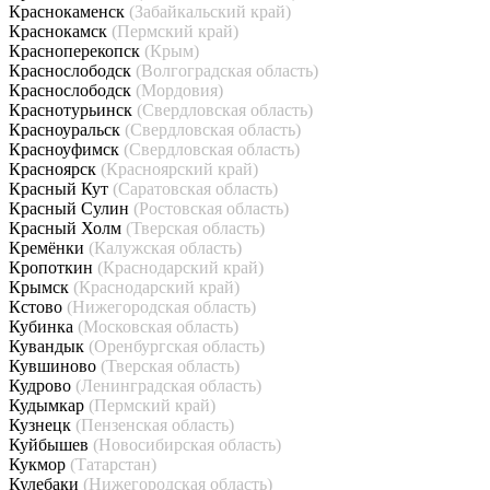
Краснокаменск
(Забайкальский край)
Краснокамск
(Пермский край)
Красноперекопск
(Крым)
Краснослободск
(Волгоградская область)
Краснослободск
(Мордовия)
Краснотурьинск
(Свердловская область)
Красноуральск
(Свердловская область)
Красноуфимск
(Свердловская область)
Красноярск
(Красноярский край)
Красный Кут
(Саратовская область)
Красный Сулин
(Ростовская область)
Красный Холм
(Тверская область)
Кремёнки
(Калужская область)
Кропоткин
(Краснодарский край)
Крымск
(Краснодарский край)
Кстово
(Нижегородская область)
Кубинка
(Московская область)
Кувандык
(Оренбургская область)
Кувшиново
(Тверская область)
Кудрово
(Ленинградская область)
Кудымкар
(Пермский край)
Кузнецк
(Пензенская область)
Куйбышев
(Новосибирская область)
Кукмор
(Татарстан)
Кулебаки
(Нижегородская область)