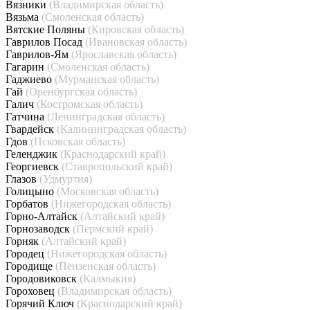
Вязники
(Владимирская область)
Вязьма
(Смоленская область)
Вятские Поляны
(Кировская область)
Гаврилов Посад
(Ивановская область)
Гаврилов-Ям
(Ярославская область)
Гагарин
(Смоленская область)
Гаджиево
(Мурманская область)
Гай
(Оренбургская область)
Галич
(Костромская область)
Гатчина
(Ленинградская область)
Гвардейск
(Калининградская область)
Гдов
(Псковская область)
Геленджик
(Краснодарский край)
Георгиевск
(Ставропольский край)
Глазов
(Удмуртия)
Голицыно
(Московская область)
Горбатов
(Нижегородская область)
Горно-Алтайск
(Алтайский край)
Горнозаводск
(Пермский край)
Горняк
(Алтайский край)
Городец
(Нижегородская область)
Городище
(Пензенская область)
Городовиковск
(Калмыкия)
Гороховец
(Владимирская область)
Горячий Ключ
(Краснодарский край)