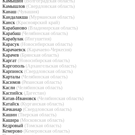
Камышин
(Волгоградская область)
Камышлов
(Свердловская область)
Канаш
(Чувашия)
Кандалакша
(Мурманская область)
Канск
(Красноярский край)
Карабаново
(Владимирская область)
Карабаш
(Челябинская область)
Карабулак
(Ингушетия)
Карасук
(Новосибирская область)
Карачаевск
(Карачаево-Черкесия)
Карачев
(Брянская область)
Каргат
(Новосибирская область)
Каргополь
(Архангельская область)
Карпинск
(Свердловская область)
Карталы
(Челябинская область)
Касимов
(Рязанская область)
Касли
(Челябинская область)
Каспийск
(Дагестан)
Катав-Ивановск
(Челябинская область)
Катайск
(Курганская область)
Качканар
(Свердловская область)
Кашин
(Тверская область)
Кашира
(Московская область)
Кедровый
(Томская область)
Кемерово
(Кемеровская область)