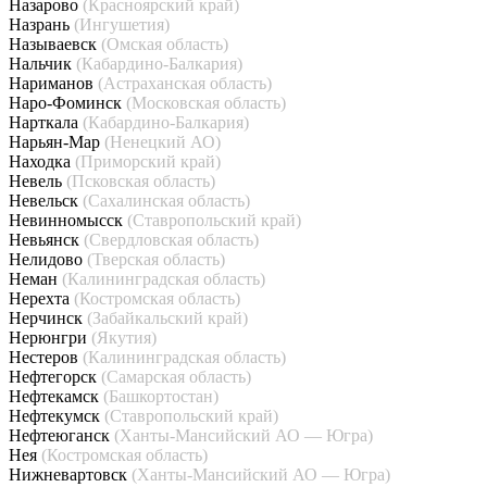
Назарово
(Красноярский край)
Назрань
(Ингушетия)
Называевск
(Омская область)
Нальчик
(Кабардино-Балкария)
Нариманов
(Астраханская область)
Наро-Фоминск
(Московская область)
Нарткала
(Кабардино-Балкария)
Нарьян-Мар
(Ненецкий АО)
Находка
(Приморский край)
Невель
(Псковская область)
Невельск
(Сахалинская область)
Невинномысск
(Ставропольский край)
Невьянск
(Свердловская область)
Нелидово
(Тверская область)
Неман
(Калининградская область)
Нерехта
(Костромская область)
Нерчинск
(Забайкальский край)
Нерюнгри
(Якутия)
Нестеров
(Калининградская область)
Нефтегорск
(Самарская область)
Нефтекамск
(Башкортостан)
Нефтекумск
(Ставропольский край)
Нефтеюганск
(Ханты-Мансийский АО — Югра)
Нея
(Костромская область)
Нижневартовск
(Ханты-Мансийский АО — Югра)