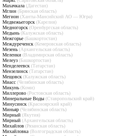
Маркс
(Саратовская область)
Махачкала
(Дагестан)
Мглин
(Брянская область)
Мегион
(Ханты-Мансийский АО — Югра)
Медвежьегорск
(Карелия)
Медногорск
(Оренбургская область)
Медынь
(Калужская область)
Межгорье
(Башкортостан)
Междуреченск
(Кемеровская область)
Мезень
(Архангельская область)
Меленки
(Владимирская область)
Мелеуз
(Башкортостан)
Менделеевск
(Татарстан)
Мензелинск
(Татарстан)
Мещовск
(Калужская область)
Миасс
(Челябинская область)
Микунь
(Коми)
Миллерово
(Ростовская область)
Минеральные Воды
(Ставропольский край)
Минусинск
(Красноярский край)
Миньяр
(Челябинская область)
Мирный
(Якутия)
Мирный
(Архангельская область)
Михайлов
(Рязанская область)
Михайловка
(Волгоградская область)