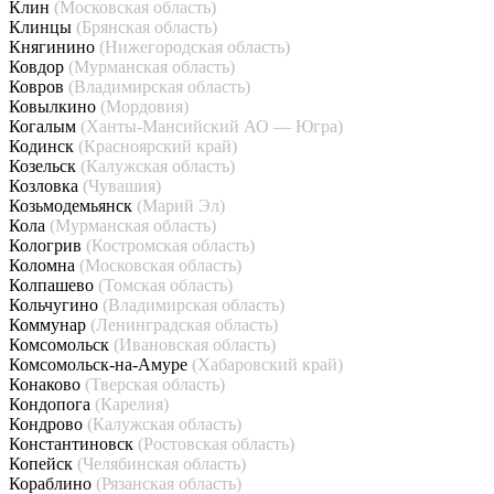
Клин
(Московская область)
Клинцы
(Брянская область)
Княгинино
(Нижегородская область)
Ковдор
(Мурманская область)
Ковров
(Владимирская область)
Ковылкино
(Мордовия)
Когалым
(Ханты-Мансийский АО — Югра)
Кодинск
(Красноярский край)
Козельск
(Калужская область)
Козловка
(Чувашия)
Козьмодемьянск
(Марий Эл)
Кола
(Мурманская область)
Кологрив
(Костромская область)
Коломна
(Московская область)
Колпашево
(Томская область)
Кольчугино
(Владимирская область)
Коммунар
(Ленинградская область)
Комсомольск
(Ивановская область)
Комсомольск-на-Амуре
(Хабаровский край)
Конаково
(Тверская область)
Кондопога
(Карелия)
Кондрово
(Калужская область)
Константиновск
(Ростовская область)
Копейск
(Челябинская область)
Кораблино
(Рязанская область)