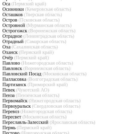
Оса
(Пермский край)
Осинники
(Кемеровская область)
Осташков
(Тверская область)
Остров
(Псковская область)
Островной
(Мурманская область)
Острогожск
(Воронежская область)
Отрадное
(Ленинградская область)
Отрадный
(Самарская область)
Оха
(Сахалинская область)
Оханск
(Пермский край)
Очёр
(Пермский край)
Павлово
(Нижегородская область)
Павловск
(Воронежская область)
Павловский Посад
(Московская область)
Палласовка
(Волгоградская область)
Партизанск
(Приморский край)
Певек
(Чукотский АО)
Пенза
(Пензенская область)
Первомайск
(Нижегородская область)
Первоуральск
(Свердловская область)
Перевоз
(Нижегородская область)
Пересвет
(Московская область)
Переславль-Залесский
(Ярославская область)
Пермь
(Пермский край)
Пестово
(Новгородская область)