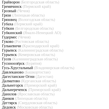
Грайворон
(Белгородская область)
Гремячинск
(Пермский край)
Грозный
(Чечня)
Грязи
(Липецкая область)
Грязовец
(Вологодская область)
Губаха
(Пермский край)
Губкин
(Белгородская область)
Губкинский
(Ямало-Ненецкий АО)
Гудермес
(Чечня)
Гуково
(Ростовская область)
Гулькевичи
(Краснодарский край)
Гурьевск
(Калининградская область)
Гурьевск
(Кемеровская область)
Гусев
(Калининградская область)
Гусиноозёрск
(Бурятия)
Гусь-Хрустальный
(Владимирская область)
Давлеканово
(Башкортостан)
Дагестанские Огни
(Дагестан)
Далматово
(Курганская область)
Дальнегорск
(Приморский край)
Дальнереченск
(Приморский край)
Данилов
(Ярославская область)
Данков
(Липецкая область)
Дегтярск
(Свердловская область)
Дедовск
(Московская область)