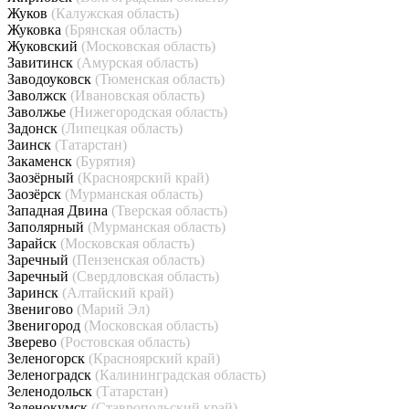
Жуков
(Калужская область)
Жуковка
(Брянская область)
Жуковский
(Московская область)
Завитинск
(Амурская область)
Заводоуковск
(Тюменская область)
Заволжск
(Ивановская область)
Заволжье
(Нижегородская область)
Задонск
(Липецкая область)
Заинск
(Татарстан)
Закаменск
(Бурятия)
Заозёрный
(Красноярский край)
Заозёрск
(Мурманская область)
Западная Двина
(Тверская область)
Заполярный
(Мурманская область)
Зарайск
(Московская область)
Заречный
(Пензенская область)
Заречный
(Свердловская область)
Заринск
(Алтайский край)
Звенигово
(Марий Эл)
Звенигород
(Московская область)
Зверево
(Ростовская область)
Зеленогорск
(Красноярский край)
Зеленоградск
(Калининградская область)
Зеленодольск
(Татарстан)
Зеленокумск
(Ставропольский край)