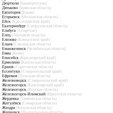
Дюртюли
(Башкортостан)
Дятьково
(Брянская область)
Евпатория
(Крым)
Егорьевск
(Московская область)
Ейск
(Краснодарский край)
Екатеринбург
(Свердловская область)
Елабуга
(Татарстан)
Елец
(Липецкая область)
Елизово
(Камчатский край)
Ельня
(Смоленская область)
Еманжелинск
(Челябинская область)
Емва
(Коми)
Енисейск
(Красноярский край)
Ермолино
(Калужская область)
Ершов
(Саратовская область)
Ессентуки
(Ставропольский край)
Ефремов
(Тульская область)
Железноводск
(Ставропольский край)
Железногорск
(Красноярский край)
Железногорск
(Курская область)
Железногорск-Илимский
(Иркутская область)
Жердевка
(Тамбовская область)
Жигулёвск
(Самарская область)
Жиздра
(Калужская область)
Жирновск
(Волгоградская область)