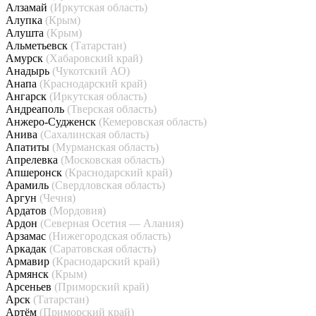
Алзамай
(Иркутская область)
Алупка
(Крым)
Алушта
(Крым)
Альметьевск
(Татарстан)
Амурск
(Хабаровский край)
Анадырь
(Чукотский АО)
Анапа
(Краснодарский край)
Ангарск
(Иркутская область)
Андреаполь
(Тверская область)
Анжеро-Судженск
(Кемеровская область)
Анива
(Сахалинская область)
Апатиты
(Мурманская область)
Апрелевка
(Московская область)
Апшеронск
(Краснодарский край)
Арамиль
(Свердловская область)
Аргун
(Чечня)
Ардатов
(Мордовия)
Ардон
(Северная Осетия — Алания)
Арзамас
(Нижегородская область)
Аркадак
(Саратовская область)
Армавир
(Краснодарский край)
Армянск
(Крым)
Арсеньев
(Приморский край)
Арск
(Татарстан)
Артём
(Приморский край)