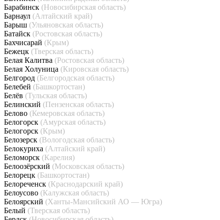
Барабинск
(Новосибирская область)
Барнаул
(Алтайский край)
Барыш
(Ульяновская область)
Батайск
(Ростовская область)
Бахчисарай
(Крым)
Бежецк
(Тверская область)
Белая Калитва
(Ростовская область)
Белая Холуница
(Кировская область)
Белгород
(Белгородская область)
Белебей
(Башкортостан)
Белёв
(Тульская область)
Белинский
(Пензенская область)
Белово
(Кемеровская область)
Белогорск
(Амурская область)
Белогорск
(Крым)
Белозерск
(Вологодская область)
Белокуриха
(Алтайский край)
Беломорск
(Карелия)
Белоозёрский
(Московская область)
Белорецк
(Башкортостан)
Белореченск
(Краснодарский край)
Белоусово
(Калужская область)
Белоярский
(Ханты-Мансийский АО — Югра)
Белый
(Тверская область)
Бердск
(Новосибирская область)