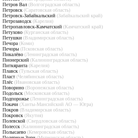
Петров Вал
(Волгоградская область)
Петровск
(Саратовская область)
Петровск-Забайкальский
(Забайкальский край)
Петрозаводск
(Карелия)
Петропавловск-Камчатский
(Камчатский край)
Петухово
(Курганская область)
Петушки
(Владимирская область)
Печора
(Коми)
Печоры
(Псковская область)
Пикалёво
(Ленинградская область)
Пионерский
(Калининградская область)
Питкяранта
(Карелия)
Плавск
(Тульская область)
Пласт
(Челябинская область)
Плёс
(Ивановская область)
Поворино
(Воронежская область)
Подольск
(Московская область)
Подпорожье
(Ленинградская область)
Покачи
(Ханты-Мансийский АО — Югра)
Покров
(Владимирская область)
Покровск
(Якутия)
Полевской
(Свердловская область)
Полесск
(Калининградская область)
Полысаево
(Кемеровская область)
Полярные Зори
(Мурманская область)