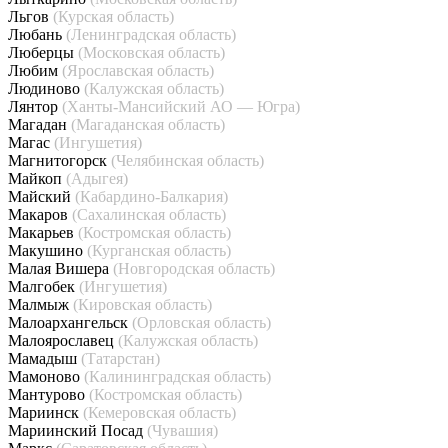
Льгов
(Курская область)
Любань
(Ленинградская область)
Люберцы
(Московская область)
Любим
(Ярославская область)
Людиново
(Калужская область)
Лянтор
(Ханты-Мансийский АО — Югра)
Магадан
(Магаданская область)
Магас
(Ингушетия)
Магнитогорск
(Челябинская область)
Майкоп
(Адыгея)
Майский
(Кабардино-Балкария)
Макаров
(Сахалинская область)
Макарьев
(Костромская область)
Макушино
(Курганская область)
Малая Вишера
(Новгородская область)
Малгобек
(Ингушетия)
Малмыж
(Кировская область)
Малоархангельск
(Орловская область)
Малоярославец
(Калужская область)
Мамадыш
(Татарстан)
Мамоново
(Калининградская область)
Мантурово
(Костромская область)
Мариинск
(Кемеровская область)
Мариинский Посад
(Чувашия)