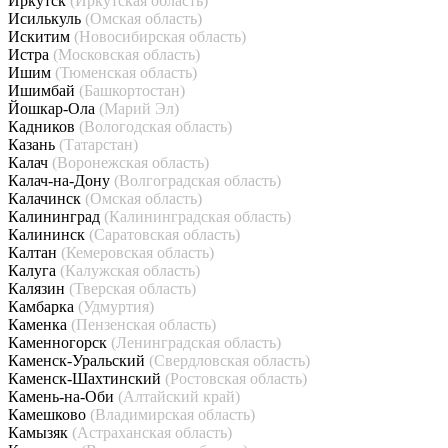
Иркутск
(Иркутская область)
Исилькуль
(Омская область)
Искитим
(Новосибирская область)
Истра
(Московская область)
Ишим
(Тюменская область)
Ишимбай
(Башкортостан)
Йошкар-Ола
(Марий Эл)
Кадников
(Вологодская область)
Казань
(Татарстан)
Калач
(Воронежская область)
Калач-на-Дону
(Волгоградская область)
Калачинск
(Омская область)
Калининград
(Калининградская область)
Калининск
(Саратовская область)
Калтан
(Кемеровская область)
Калуга
(Калужская область)
Калязин
(Тверская область)
Камбарка
(Удмуртия)
Каменка
(Пензенская область)
Каменногорск
(Ленинградская область)
Каменск-Уральский
(Свердловская область)
Каменск-Шахтинский
(Ростовская область)
Камень-на-Оби
(Алтайский край)
Камешково
(Владимирская область)
Камызяк
(Астраханская область)