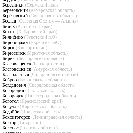
Березники
(Пермский край)
Берёзовский
(Кемеровская область)
Берёзовский
(Свердловская область)
Беслан
(Северная Осетия — Алания)
Бийск
(Алтайский край)
Бикин
(Хабаровский край)
Билибино
(Чукотский АО)
Биробиджан
(Еврейская АО)
Бирск
(Башкортостан)
Бирюсинск
(Иркутская область)
Бирюч
(Белгородская область)
Благовещенск
(Башкортостан)
Благовещенск
(Амурская область)
Благодарный
(Ставропольский край)
Бобров
(Воронежская область)
Богданович
(Свердловская область)
Богородицк
(Тульская область)
Богородск
(Нижегородская область)
Боготол
(Красноярский край)
Богучар
(Воронежская область)
Бодайбо
(Иркутская область)
Бокситогорск
(Ленинградская область)
Болгар
(Татарстан)
Бологое
(Тверская область)