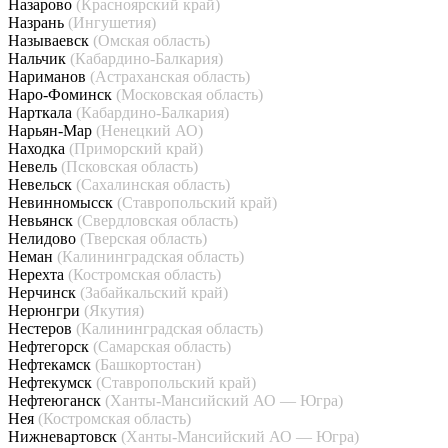
Назарово
(Красноярский край)
Назрань
(Ингушетия)
Называевск
(Омская область)
Нальчик
(Кабардино-Балкария)
Нариманов
(Астраханская область)
Наро-Фоминск
(Московская область)
Нарткала
(Кабардино-Балкария)
Нарьян-Мар
(Ненецкий АО)
Находка
(Приморский край)
Невель
(Псковская область)
Невельск
(Сахалинская область)
Невинномысск
(Ставропольский край)
Невьянск
(Свердловская область)
Нелидово
(Тверская область)
Неман
(Калининградская область)
Нерехта
(Костромская область)
Нерчинск
(Забайкальский край)
Нерюнгри
(Якутия)
Нестеров
(Калининградская область)
Нефтегорск
(Самарская область)
Нефтекамск
(Башкортостан)
Нефтекумск
(Ставропольский край)
Нефтеюганск
(Ханты-Мансийский АО — Югра)
Нея
(Костромская область)
Нижневартовск
(Ханты-Мансийский АО — Югра)