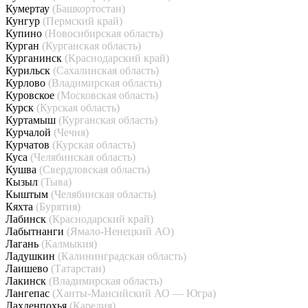
Кумертау
(Башкортостан)
Кунгур
(Пермский край)
Купино
(Новосибирская область)
Курган
(Курганская область)
Курганинск
(Краснодарский край)
Курильск
(Сахалинская область)
Курлово
(Владимирская область)
Куровское
(Московская область)
Курск
(Курская область)
Куртамыш
(Курганская область)
Курчалой
(Чечня)
Курчатов
(Курская область)
Куса
(Челябинская область)
Кушва
(Свердловская область)
Кызыл
(Тыва)
Кыштым
(Челябинская область)
Кяхта
(Бурятия)
Лабинск
(Краснодарский край)
Лабытнанги
(Ямало-Ненецкий АО)
Лагань
(Калмыкия)
Ладушкин
(Калининградская область)
Лаишево
(Татарстан)
Лакинск
(Владимирская область)
Лангепас
(Ханты-Мансийский АО — Югра)
Лахденпохья
(Карелия)