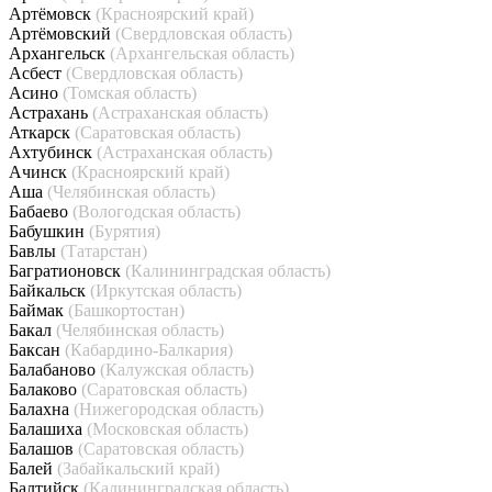
Артёмовск
(Красноярский край)
Артёмовский
(Свердловская область)
Архангельск
(Архангельская область)
Асбест
(Свердловская область)
Асино
(Томская область)
Астрахань
(Астраханская область)
Аткарск
(Саратовская область)
Ахтубинск
(Астраханская область)
Ачинск
(Красноярский край)
Аша
(Челябинская область)
Бабаево
(Вологодская область)
Бабушкин
(Бурятия)
Бавлы
(Татарстан)
Багратионовск
(Калининградская область)
Байкальск
(Иркутская область)
Баймак
(Башкортостан)
Бакал
(Челябинская область)
Баксан
(Кабардино-Балкария)
Балабаново
(Калужская область)
Балаково
(Саратовская область)
Балахна
(Нижегородская область)
Балашиха
(Московская область)
Балашов
(Саратовская область)
Балей
(Забайкальский край)
Балтийск
(Калининградская область)