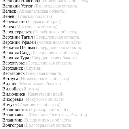
Великий Новгород
(Новгородская область)
Великий Устюг
(Вологодская область)
Вельск
(Архангельская область)
Венёв
(Тульская область)
Верещагино
(Пермский край)
Верея
(Московская область)
Верхнеуральск
(Челябинская область)
Верхний Тагил
(Свердловская область)
Верхний Уфалей
(Челябинская область)
Верхняя Пышма
(Свердловская область)
Верхняя Салда
(Свердловская область)
Верхняя Тура
(Свердловская область)
Верхотурье
(Свердловская область)
Верхоянск
(Якутия)
Весьегонск
(Тверская область)
Ветлуга
(Нижегородская область)
Видное
(Московская область)
Вилюйск
(Якутия)
Вилючинск
(Камчатский край)
Вихоревка
(Иркутская область)
Вичуга
(Ивановская область)
Владивосток
(Приморский край)
Владикавказ
(Северная Осетия — Алания)
Владимир
(Владимирская область)
Волгоград
(Волгоградская область)