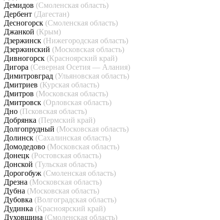
Демидов
(Смоленская область)
Дербент
(Дагестан)
Десногорск
(Смоленская область)
Джанкой
(Крым)
Дзержинск
(Нижегородская область)
Дзержинский
(Московская область)
Дивногорск
(Красноярский край)
Дигора
(Северная Осетия — Алания)
Димитровград
(Ульяновская область)
Дмитриев
(Курская область)
Дмитров
(Московская область)
Дмитровск
(Орловская область)
Дно
(Псковская область)
Добрянка
(Пермский край)
Долгопрудный
(Московская область)
Долинск
(Сахалинская область)
Домодедово
(Московская область)
Донецк
(Ростовская область)
Донской
(Тульская область)
Дорогобуж
(Смоленская область)
Дрезна
(Московская область)
Дубна
(Московская область)
Дубовка
(Волгоградская область)
Дудинка
(Красноярский край)
Духовщина
(Смоленская область)