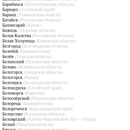
Барабинск
(Новосибирская область)
Барнаул
(Алтайский край)
Барыш
(Ульяновская область)
Батайск
(Ростовская область)
Бахчисарай
(Крым)
Бежецк
(Тверская область)
Белая Калитва
(Ростовская область)
Белая Холуница
(Кировская область)
Белгород
(Белгородская область)
Белебей
(Башкортостан)
Белёв
(Тульская область)
Белинский
(Пензенская область)
Белово
(Кемеровская область)
Белогорск
(Амурская область)
Белогорск
(Крым)
Белозерск
(Вологодская область)
Белокуриха
(Алтайский край)
Беломорск
(Карелия)
Белоозёрский
(Московская область)
Белорецк
(Башкортостан)
Белореченск
(Краснодарский край)
Белоусово
(Калужская область)
Белоярский
(Ханты-Мансийский АО — Югра)
Белый
(Тверская область)
Бердск
(Новосибирская область)