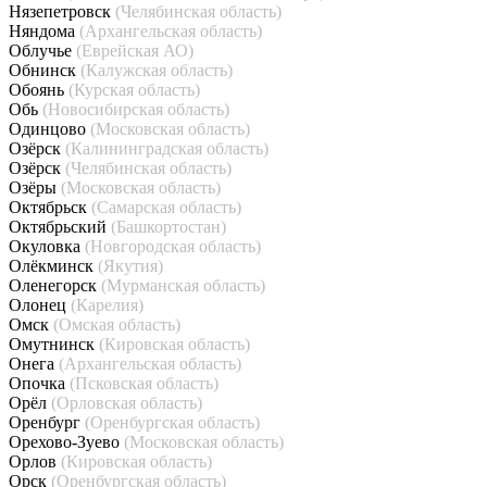
Нязепетровск
(Челябинская область)
Няндома
(Архангельская область)
Облучье
(Еврейская АО)
Обнинск
(Калужская область)
Обоянь
(Курская область)
Обь
(Новосибирская область)
Одинцово
(Московская область)
Озёрск
(Калининградская область)
Озёрск
(Челябинская область)
Озёры
(Московская область)
Октябрьск
(Самарская область)
Октябрьский
(Башкортостан)
Окуловка
(Новгородская область)
Олёкминск
(Якутия)
Оленегорск
(Мурманская область)
Олонец
(Карелия)
Омск
(Омская область)
Омутнинск
(Кировская область)
Онега
(Архангельская область)
Опочка
(Псковская область)
Орёл
(Орловская область)
Оренбург
(Оренбургская область)
Орехово-Зуево
(Московская область)
Орлов
(Кировская область)
Орск
(Оренбургская область)