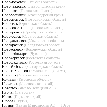
Новомосковск
(Тульская область)
Новопавловск
(Ставропольский край)
Новоржев
(Псковская область)
Новороссийск
(Краснодарский край)
Новосибирск
(Новосибирская область)
Новосиль
(Орловская область)
Новосокольники
(Псковская область)
Новотроицк
(Оренбургская область)
Новоузенск
(Саратовская область)
Новоульяновск
(Ульяновская область)
Новоуральск
(Свердловская область)
Новохопёрск
(Воронежская область)
Новочебоксарск
(Чувашия)
Новочеркасск
(Ростовская область)
Новошахтинск
(Ростовская область)
Новый Оскол
(Белгородская область)
Новый Уренгой
(Ямало-Ненецкий АО)
Ногинск
(Московская область)
Нолинск
(Кировская область)
Норильск
(Красноярский край)
Ноябрьск
(Ямало-Ненецкий АО)
Нурлат
(Татарстан)
Нытва
(Пермский край)
Нюрба
(Якутия)
Нягань
(Ханты-Мансийский АО — Югра)