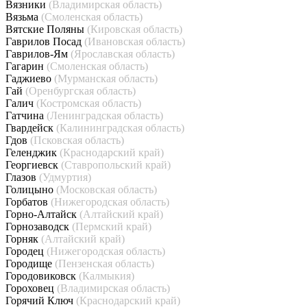
Вязники
(Владимирская область)
Вязьма
(Смоленская область)
Вятские Поляны
(Кировская область)
Гаврилов Посад
(Ивановская область)
Гаврилов-Ям
(Ярославская область)
Гагарин
(Смоленская область)
Гаджиево
(Мурманская область)
Гай
(Оренбургская область)
Галич
(Костромская область)
Гатчина
(Ленинградская область)
Гвардейск
(Калининградская область)
Гдов
(Псковская область)
Геленджик
(Краснодарский край)
Георгиевск
(Ставропольский край)
Глазов
(Удмуртия)
Голицыно
(Московская область)
Горбатов
(Нижегородская область)
Горно-Алтайск
(Алтайский край)
Горнозаводск
(Пермский край)
Горняк
(Алтайский край)
Городец
(Нижегородская область)
Городище
(Пензенская область)
Городовиковск
(Калмыкия)
Гороховец
(Владимирская область)
Горячий Ключ
(Краснодарский край)