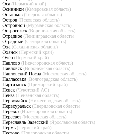
Оса
(Пермский край)
Осинники
(Кемеровская область)
Осташков
(Тверская область)
Остров
(Псковская область)
Островной
(Мурманская область)
Острогожск
(Воронежская область)
Отрадное
(Ленинградская область)
Отрадный
(Самарская область)
Оха
(Сахалинская область)
Оханск
(Пермский край)
Очёр
(Пермский край)
Павлово
(Нижегородская область)
Павловск
(Воронежская область)
Павловский Посад
(Московская область)
Палласовка
(Волгоградская область)
Партизанск
(Приморский край)
Певек
(Чукотский АО)
Пенза
(Пензенская область)
Первомайск
(Нижегородская область)
Первоуральск
(Свердловская область)
Перевоз
(Нижегородская область)
Пересвет
(Московская область)
Переславль-Залесский
(Ярославская область)
Пермь
(Пермский край)
Пестово
(Новгородская область)