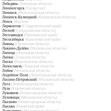
Лебедянь
(Липецкая область)
Лениногорск
(Татарстан)
Ленинск
(Волгоградская область)
Ленинск-Кузнецкий
(Кемеровская область)
Ленск
(Якутия)
Лермонтов
(Ставропольский край)
Лесной
(Свердловская область)
Лесозаводск
(Приморский край)
Лесосибирск
(Красноярский край)
Ливны
(Орловская область)
Ликино-Дулёво
(Московская область)
Липецк
(Липецкая область)
Липки
(Тульская область)
Лиски
(Воронежская область)
Лихославль
(Тверская область)
Лобня
(Московская область)
Лодейное Поле
(Ленинградская область)
Лосино-Петровский
(Московская область)
Луга
(Ленинградская область)
Луза
(Кировская область)
Лукоянов
(Нижегородская область)
Луховицы
(Московская область)
Лысково
(Нижегородская область)
Лысьва
(Пермский край)
Лыткарино
(Московская область)