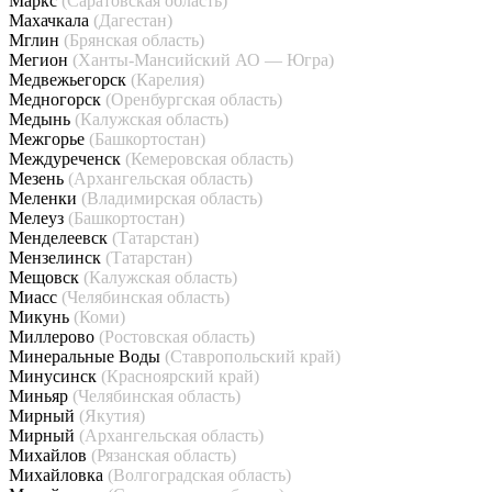
Маркс
(Саратовская область)
Махачкала
(Дагестан)
Мглин
(Брянская область)
Мегион
(Ханты-Мансийский АО — Югра)
Медвежьегорск
(Карелия)
Медногорск
(Оренбургская область)
Медынь
(Калужская область)
Межгорье
(Башкортостан)
Междуреченск
(Кемеровская область)
Мезень
(Архангельская область)
Меленки
(Владимирская область)
Мелеуз
(Башкортостан)
Менделеевск
(Татарстан)
Мензелинск
(Татарстан)
Мещовск
(Калужская область)
Миасс
(Челябинская область)
Микунь
(Коми)
Миллерово
(Ростовская область)
Минеральные Воды
(Ставропольский край)
Минусинск
(Красноярский край)
Миньяр
(Челябинская область)
Мирный
(Якутия)
Мирный
(Архангельская область)
Михайлов
(Рязанская область)
Михайловка
(Волгоградская область)