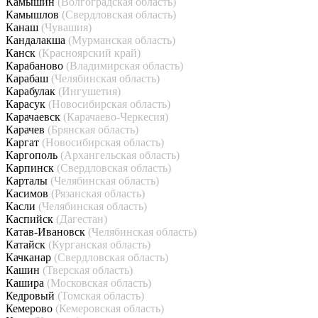
Камышин
(Волгоградская область)
Камышлов
(Свердловская область)
Канаш
(Чувашия)
Кандалакша
(Мурманская область)
Канск
(Красноярский край)
Карабаново
(Владимирская область)
Карабаш
(Челябинская область)
Карабулак
(Ингушетия)
Карасук
(Новосибирская область)
Карачаевск
(Карачаево-Черкесия)
Карачев
(Брянская область)
Каргат
(Новосибирская область)
Каргополь
(Архангельская область)
Карпинск
(Свердловская область)
Карталы
(Челябинская область)
Касимов
(Рязанская область)
Касли
(Челябинская область)
Каспийск
(Дагестан)
Катав-Ивановск
(Челябинская область)
Катайск
(Курганская область)
Качканар
(Свердловская область)
Кашин
(Тверская область)
Кашира
(Московская область)
Кедровый
(Томская область)
Кемерово
(Кемеровская область)