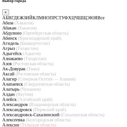
Выбор города
×
А
Б
В
Г
Д
Е
Ж
З
И
Й
К
Л
М
Н
О
П
Р
С
Т
У
Ф
Х
Ц
Ч
Ш
Щ
Э
Ю
Я
Все
Абаза
(Хакасия)
Абакан
(Хакасия)
Абдулино
(Оренбургская область)
Абинск
(Краснодарский край)
Агидель
(Башкортостан)
Агрыз
(Татарстан)
Адыгейск
(Адыгея)
Азнакаево
(Татарстан)
Азов
(Ростовская область)
Ак-Довурак
(Тыва)
Аксай
(Ростовская область)
Алагир
(Северная Осетия — Алания)
Алапаевск
(Свердловская область)
Алатырь
(Чувашия)
Алдан
(Якутия)
Алейск
(Алтайский край)
Александров
(Владимирская область)
Александровск
(Пермский край)
Александровск-Сахалинский
(Сахалинская область)
Алексеевка
(Белгородская область)
Алексин
(Тульская область)