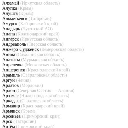
Алзамай
(Иркутская область)
Алупка
(Крым)
Алушта
(Крым)
Альметьевск
(Татарстан)
Амурск
(Хабаровский край)
Анадырь
(Чукотский АО)
Анапа
(Краснодарский край)
Ангарск
(Иркутская область)
Андреаполь
(Тверская область)
Анжеро-Судженск
(Кемеровская область)
Анива
(Сахалинская область)
Апатиты
(Мурманская область)
Апрелевка
(Московская область)
Апшеронск
(Краснодарский край)
Арамиль
(Свердловская область)
Аргун
(Чечня)
Ардатов
(Мордовия)
Ардон
(Северная Осетия — Алания)
Арзамас
(Нижегородская область)
Аркадак
(Саратовская область)
Армавир
(Краснодарский край)
Армянск
(Крым)
Арсеньев
(Приморский край)
Арск
(Татарстан)
Артём
(Приморский край)