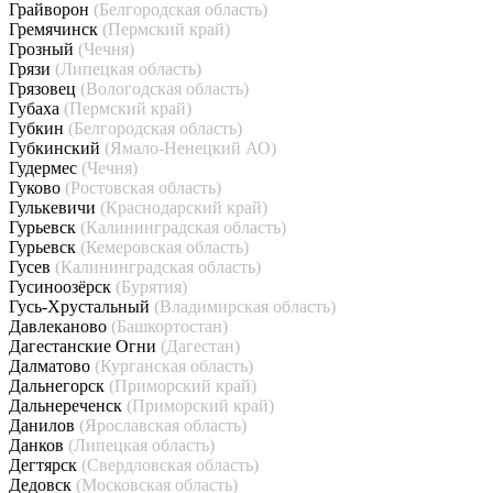
Грайворон
(Белгородская область)
Гремячинск
(Пермский край)
Грозный
(Чечня)
Грязи
(Липецкая область)
Грязовец
(Вологодская область)
Губаха
(Пермский край)
Губкин
(Белгородская область)
Губкинский
(Ямало-Ненецкий АО)
Гудермес
(Чечня)
Гуково
(Ростовская область)
Гулькевичи
(Краснодарский край)
Гурьевск
(Калининградская область)
Гурьевск
(Кемеровская область)
Гусев
(Калининградская область)
Гусиноозёрск
(Бурятия)
Гусь-Хрустальный
(Владимирская область)
Давлеканово
(Башкортостан)
Дагестанские Огни
(Дагестан)
Далматово
(Курганская область)
Дальнегорск
(Приморский край)
Дальнереченск
(Приморский край)
Данилов
(Ярославская область)
Данков
(Липецкая область)
Дегтярск
(Свердловская область)
Дедовск
(Московская область)