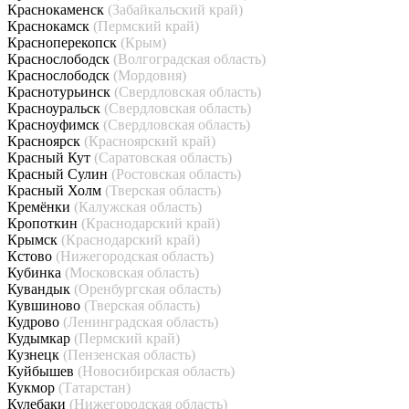
Краснокаменск
(Забайкальский край)
Краснокамск
(Пермский край)
Красноперекопск
(Крым)
Краснослободск
(Волгоградская область)
Краснослободск
(Мордовия)
Краснотурьинск
(Свердловская область)
Красноуральск
(Свердловская область)
Красноуфимск
(Свердловская область)
Красноярск
(Красноярский край)
Красный Кут
(Саратовская область)
Красный Сулин
(Ростовская область)
Красный Холм
(Тверская область)
Кремёнки
(Калужская область)
Кропоткин
(Краснодарский край)
Крымск
(Краснодарский край)
Кстово
(Нижегородская область)
Кубинка
(Московская область)
Кувандык
(Оренбургская область)
Кувшиново
(Тверская область)
Кудрово
(Ленинградская область)
Кудымкар
(Пермский край)
Кузнецк
(Пензенская область)
Куйбышев
(Новосибирская область)
Кукмор
(Татарстан)
Кулебаки
(Нижегородская область)