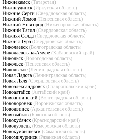
Нижнекамск
(Татарстан)
Нижнеудинск
(Иркутская область)
Нижние Серги
(Свердловская область)
Нижний Ломов
(Пензенская область)
Нижний Новгород
(Нижегородская область)
Нижний Тагил
(Свердловская область)
Нижняя Салда
(Свердловская область)
Нижняя Тура
(Свердловская область)
Николаевск
(Волгоградская область)
Николаевск-на-Амуре
(Хабаровский край)
Никольск
(Вологодская область)
Никольск
(Пензенская область)
Никольское
(Ленинградская область)
Новая Ладога
(Ленинградская область)
Новая Ляля
(Свердловская область)
Новоалександровск
(Ставропольский край)
Новоалтайск
(Алтайский край)
Новоаннинский
(Волгоградская область)
Нововоронеж
(Воронежская область)
Новодвинск
(Архангельская область)
Новозыбков
(Брянская область)
Новокубанск
(Краснодарский край)
Новокузнецк
(Кемеровская область)
Новокуйбышевск
(Самарская область)
Новомичуринск
(Рязанская область)