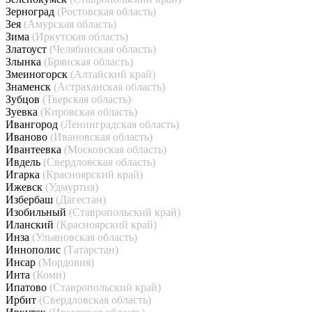
Зерноград
(Ростовская область)
Зея
(Амурская область)
Зима
(Иркутская область)
Златоуст
(Челябинская область)
Злынка
(Брянская область)
Змеиногорск
(Алтайский край)
Знаменск
(Астраханская область)
Зубцов
(Тверская область)
Зуевка
(Кировская область)
Ивангород
(Ленинградская область)
Иваново
(Ивановская область)
Ивантеевка
(Московская область)
Ивдель
(Свердловская область)
Игарка
(Красноярский край)
Ижевск
(Удмуртия)
Избербаш
(Дагестан)
Изобильный
(Ставропольский край)
Иланский
(Красноярский край)
Инза
(Ульяновская область)
Иннополис
(Татарстан)
Инсар
(Мордовия)
Инта
(Коми)
Ипатово
(Ставропольский край)
Ирбит
(Свердловская область)