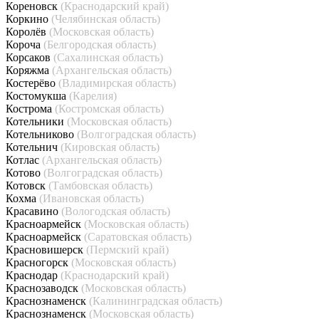
Кореновск
(Краснодарский край)
Коркино
(Челябинская область)
Королёв
(Московская область)
Короча
(Белгородская область)
Корсаков
(Сахалинская область)
Коряжма
(Архангельская область)
Костерёво
(Владимирская область)
Костомукша
(Карелия)
Кострома
(Костромская область)
Котельники
(Московская область)
Котельниково
(Волгоградская область)
Котельнич
(Кировская область)
Котлас
(Архангельская область)
Котово
(Волгоградская область)
Котовск
(Тамбовская область)
Кохма
(Ивановская область)
Красавино
(Вологодская область)
Красноармейск
(Московская область)
Красноармейск
(Саратовская область)
Красновишерск
(Пермский край)
Красногорск
(Московская область)
Краснодар
(Краснодарский край)
Краснозаводск
(Московская область)
Краснознаменск
(Калининградская область)
Краснознаменск
(Московская область)