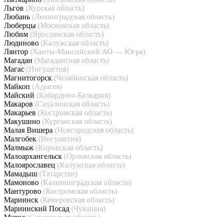
Льгов
(Курская область)
Любань
(Ленинградская область)
Люберцы
(Московская область)
Любим
(Ярославская область)
Людиново
(Калужская область)
Лянтор
(Ханты-Мансийский АО — Югра)
Магадан
(Магаданская область)
Магас
(Ингушетия)
Магнитогорск
(Челябинская область)
Майкоп
(Адыгея)
Майский
(Кабардино-Балкария)
Макаров
(Сахалинская область)
Макарьев
(Костромская область)
Макушино
(Курганская область)
Малая Вишера
(Новгородская область)
Малгобек
(Ингушетия)
Малмыж
(Кировская область)
Малоархангельск
(Орловская область)
Малоярославец
(Калужская область)
Мамадыш
(Татарстан)
Мамоново
(Калининградская область)
Мантурово
(Костромская область)
Мариинск
(Кемеровская область)
Мариинский Посад
(Чувашия)