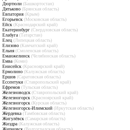
Дюртюли
(Башкортостан)
Дятьково
(Брянская область)
Евпатория
(Крым)
Егорьевск
(Московская область)
Ейск
(Краснодарский край)
Екатеринбург
(Свердловская область)
Елабуга
(Татарстан)
Елец
(Липецкая область)
Елизово
(Камчатский край)
Ельня
(Смоленская область)
Еманжелинск
(Челябинская область)
Емва
(Коми)
Енисейск
(Красноярский край)
Ермолино
(Калужская область)
Ершов
(Саратовская область)
Ессентуки
(Ставропольский край)
Ефремов
(Тульская область)
Железноводск
(Ставропольский край)
Железногорск
(Красноярский край)
Железногорск
(Курская область)
Железногорск-Илимский
(Иркутская область)
Жердевка
(Тамбовская область)
Жигулёвск
(Самарская область)
Жиздра
(Калужская область)
Жирновск
(Волгоградская область)