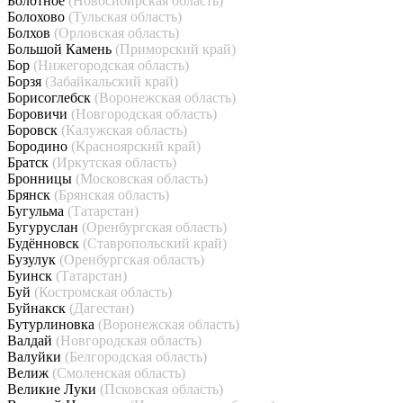
Болотное
(Новосибирская область)
Болохово
(Тульская область)
Болхов
(Орловская область)
Большой Камень
(Приморский край)
Бор
(Нижегородская область)
Борзя
(Забайкальский край)
Борисоглебск
(Воронежская область)
Боровичи
(Новгородская область)
Боровск
(Калужская область)
Бородино
(Красноярский край)
Братск
(Иркутская область)
Бронницы
(Московская область)
Брянск
(Брянская область)
Бугульма
(Татарстан)
Бугуруслан
(Оренбургская область)
Будённовск
(Ставропольский край)
Бузулук
(Оренбургская область)
Буинск
(Татарстан)
Буй
(Костромская область)
Буйнакск
(Дагестан)
Бутурлиновка
(Воронежская область)
Валдай
(Новгородская область)
Валуйки
(Белгородская область)
Велиж
(Смоленская область)
Великие Луки
(Псковская область)