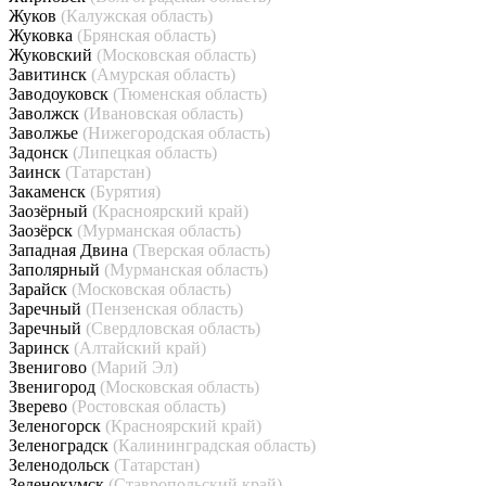
Жуков
(Калужская область)
Жуковка
(Брянская область)
Жуковский
(Московская область)
Завитинск
(Амурская область)
Заводоуковск
(Тюменская область)
Заволжск
(Ивановская область)
Заволжье
(Нижегородская область)
Задонск
(Липецкая область)
Заинск
(Татарстан)
Закаменск
(Бурятия)
Заозёрный
(Красноярский край)
Заозёрск
(Мурманская область)
Западная Двина
(Тверская область)
Заполярный
(Мурманская область)
Зарайск
(Московская область)
Заречный
(Пензенская область)
Заречный
(Свердловская область)
Заринск
(Алтайский край)
Звенигово
(Марий Эл)
Звенигород
(Московская область)
Зверево
(Ростовская область)
Зеленогорск
(Красноярский край)
Зеленоградск
(Калининградская область)
Зеленодольск
(Татарстан)
Зеленокумск
(Ставропольский край)