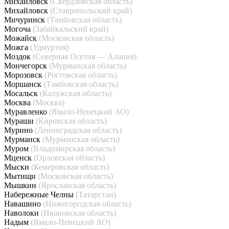
Михайловск
(Свердловская область)
Михайловск
(Ставропольский край)
Мичуринск
(Тамбовская область)
Могоча
(Забайкальский край)
Можайск
(Московская область)
Можга
(Удмуртия)
Моздок
(Северная Осетия — Алания)
Мончегорск
(Мурманская область)
Морозовск
(Ростовская область)
Моршанск
(Тамбовская область)
Мосальск
(Калужская область)
Москва
(Москва)
Муравленко
(Ямало-Ненецкий АО)
Мураши
(Кировская область)
Мурино
(Ленинградская область)
Мурманск
(Мурманская область)
Муром
(Владимирская область)
Мценск
(Орловская область)
Мыски
(Кемеровская область)
Мытищи
(Московская область)
Мышкин
(Ярославская область)
Набережные Челны
(Татарстан)
Навашино
(Нижегородская область)
Наволоки
(Ивановская область)
Надым
(Ямало-Ненецкий АО)