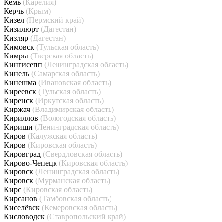
Кемь
(Карелия)
Керчь
(Крым)
Кизел
(Пермский край)
Кизилюрт
(Дагестан)
Кизляр
(Дагестан)
Кимовск
(Тульская область)
Кимры
(Тверская область)
Кингисепп
(Ленинградская область)
Кинель
(Самарская область)
Кинешма
(Ивановская область)
Киреевск
(Тульская область)
Киренск
(Иркутская область)
Киржач
(Владимирская область)
Кириллов
(Вологодская область)
Кириши
(Ленинградская область)
Киров
(Калужская область)
Киров
(Кировская область)
Кировград
(Свердловская область)
Кирово-Чепецк
(Кировская область)
Кировск
(Ленинградская область)
Кировск
(Мурманская область)
Кирс
(Кировская область)
Кирсанов
(Тамбовская область)
Киселёвск
(Кемеровская область)
Кисловодск
(Ставропольский край)