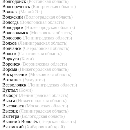
Волгодонск
(Ростовская область)
Волгореченск
(Костромская область)
Волжск
(Марий Эл)
Волжский
(Волгоградская область)
Вологда
(Вологодская область)
Володарск
(Нижегородская область)
Волоколамск
(Московская область)
Волосово
(Ленинградская область)
Волхов
(Ленинградская область)
Волчанск
(Свердловская область)
Вольск
(Саратовская область)
Воркута
(Коми)
Воронеж
(Воронежская область)
Ворсма
(Нижегородская область)
Воскресенск
(Московская область)
Воткинск
(Удмуртия)
Всеволожск
(Ленинградская область)
Вуктыл
(Коми)
Выборг
(Ленинградская область)
Выкса
(Нижегородская область)
Высоковск
(Московская область)
Высоцк
(Ленинградская область)
Вытегра
(Вологодская область)
Вышний Волочёк
(Тверская область)
Вяземский
(Хабаровский край)