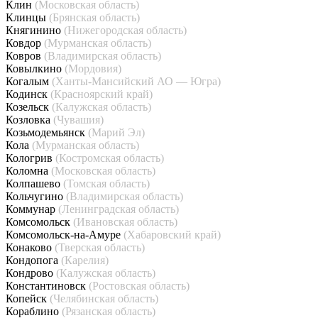
Клин
(Московская область)
Клинцы
(Брянская область)
Княгинино
(Нижегородская область)
Ковдор
(Мурманская область)
Ковров
(Владимирская область)
Ковылкино
(Мордовия)
Когалым
(Ханты-Мансийский АО — Югра)
Кодинск
(Красноярский край)
Козельск
(Калужская область)
Козловка
(Чувашия)
Козьмодемьянск
(Марий Эл)
Кола
(Мурманская область)
Кологрив
(Костромская область)
Коломна
(Московская область)
Колпашево
(Томская область)
Кольчугино
(Владимирская область)
Коммунар
(Ленинградская область)
Комсомольск
(Ивановская область)
Комсомольск-на-Амуре
(Хабаровский край)
Конаково
(Тверская область)
Кондопога
(Карелия)
Кондрово
(Калужская область)
Константиновск
(Ростовская область)
Копейск
(Челябинская область)
Кораблино
(Рязанская область)