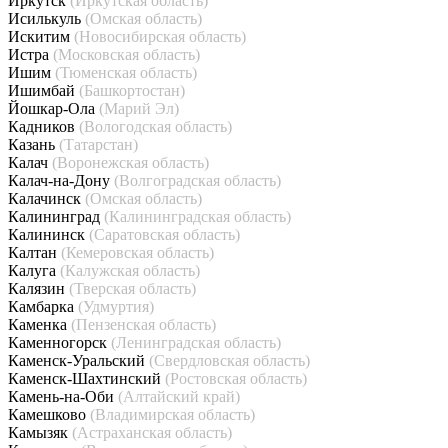
Иркутск
(Иркутская область)
Исилькуль
(Омская область)
Искитим
(Новосибирская область)
Истра
(Московская область)
Ишим
(Тюменская область)
Ишимбай
(Башкортостан)
Йошкар-Ола
(Марий Эл)
Кадников
(Вологодская область)
Казань
(Татарстан)
Калач
(Воронежская область)
Калач-на-Дону
(Волгоградская область)
Калачинск
(Омская область)
Калининград
(Калининградская область)
Калининск
(Саратовская область)
Калтан
(Кемеровская область)
Калуга
(Калужская область)
Калязин
(Тверская область)
Камбарка
(Удмуртия)
Каменка
(Пензенская область)
Каменногорск
(Ленинградская область)
Каменск-Уральский
(Свердловская область)
Каменск-Шахтинский
(Ростовская область)
Камень-на-Оби
(Алтайский край)
Камешково
(Владимирская область)
Камызяк
(Астраханская область)