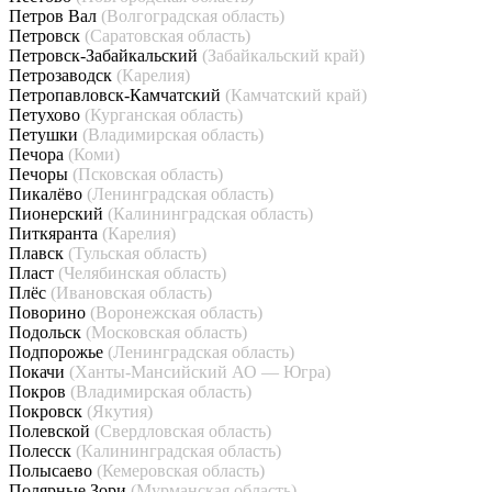
Петров Вал
(Волгоградская область)
Петровск
(Саратовская область)
Петровск-Забайкальский
(Забайкальский край)
Петрозаводск
(Карелия)
Петропавловск-Камчатский
(Камчатский край)
Петухово
(Курганская область)
Петушки
(Владимирская область)
Печора
(Коми)
Печоры
(Псковская область)
Пикалёво
(Ленинградская область)
Пионерский
(Калининградская область)
Питкяранта
(Карелия)
Плавск
(Тульская область)
Пласт
(Челябинская область)
Плёс
(Ивановская область)
Поворино
(Воронежская область)
Подольск
(Московская область)
Подпорожье
(Ленинградская область)
Покачи
(Ханты-Мансийский АО — Югра)
Покров
(Владимирская область)
Покровск
(Якутия)
Полевской
(Свердловская область)
Полесск
(Калининградская область)
Полысаево
(Кемеровская область)
Полярные Зори
(Мурманская область)