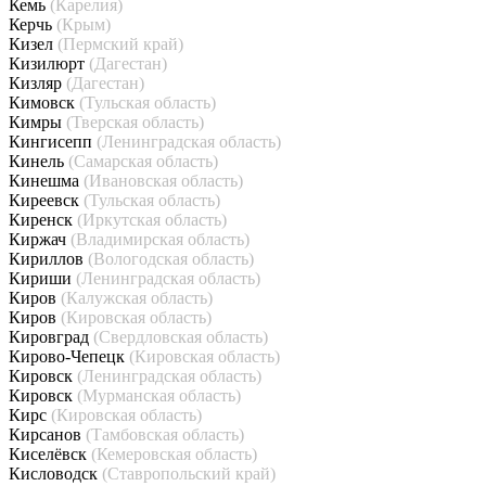
Кемь
(Карелия)
Керчь
(Крым)
Кизел
(Пермский край)
Кизилюрт
(Дагестан)
Кизляр
(Дагестан)
Кимовск
(Тульская область)
Кимры
(Тверская область)
Кингисепп
(Ленинградская область)
Кинель
(Самарская область)
Кинешма
(Ивановская область)
Киреевск
(Тульская область)
Киренск
(Иркутская область)
Киржач
(Владимирская область)
Кириллов
(Вологодская область)
Кириши
(Ленинградская область)
Киров
(Калужская область)
Киров
(Кировская область)
Кировград
(Свердловская область)
Кирово-Чепецк
(Кировская область)
Кировск
(Ленинградская область)
Кировск
(Мурманская область)
Кирс
(Кировская область)
Кирсанов
(Тамбовская область)
Киселёвск
(Кемеровская область)
Кисловодск
(Ставропольский край)