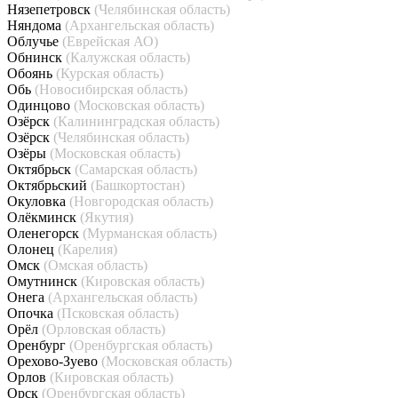
Нязепетровск
(Челябинская область)
Няндома
(Архангельская область)
Облучье
(Еврейская АО)
Обнинск
(Калужская область)
Обоянь
(Курская область)
Обь
(Новосибирская область)
Одинцово
(Московская область)
Озёрск
(Калининградская область)
Озёрск
(Челябинская область)
Озёры
(Московская область)
Октябрьск
(Самарская область)
Октябрьский
(Башкортостан)
Окуловка
(Новгородская область)
Олёкминск
(Якутия)
Оленегорск
(Мурманская область)
Олонец
(Карелия)
Омск
(Омская область)
Омутнинск
(Кировская область)
Онега
(Архангельская область)
Опочка
(Псковская область)
Орёл
(Орловская область)
Оренбург
(Оренбургская область)
Орехово-Зуево
(Московская область)
Орлов
(Кировская область)
Орск
(Оренбургская область)