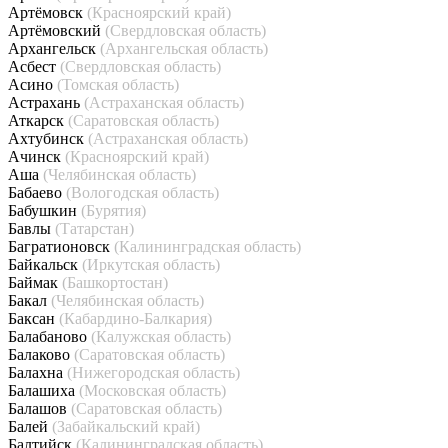
Артёмовск
(Красноярский край)
Артёмовский
(Свердловская область)
Архангельск
(Архангельская область)
Асбест
(Свердловская область)
Асино
(Томская область)
Астрахань
(Астраханская область)
Аткарск
(Саратовская область)
Ахтубинск
(Астраханская область)
Ачинск
(Красноярский край)
Аша
(Челябинская область)
Бабаево
(Вологодская область)
Бабушкин
(Бурятия)
Бавлы
(Татарстан)
Багратионовск
(Калининградская область)
Байкальск
(Иркутская область)
Баймак
(Башкортостан)
Бакал
(Челябинская область)
Баксан
(Кабардино-Балкария)
Балабаново
(Калужская область)
Балаково
(Саратовская область)
Балахна
(Нижегородская область)
Балашиха
(Московская область)
Балашов
(Саратовская область)
Балей
(Забайкальский край)
Балтийск
(Калининградская область)