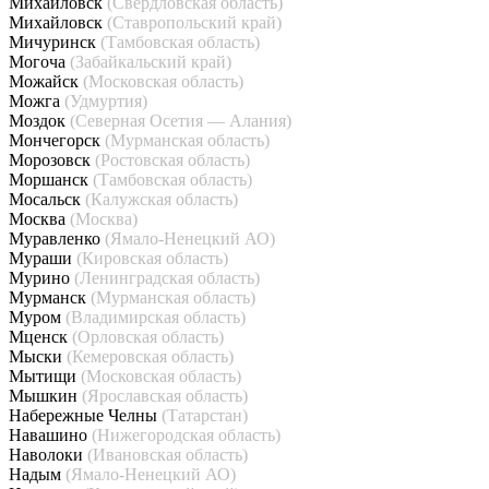
Михайловск
(Свердловская область)
Михайловск
(Ставропольский край)
Мичуринск
(Тамбовская область)
Могоча
(Забайкальский край)
Можайск
(Московская область)
Можга
(Удмуртия)
Моздок
(Северная Осетия — Алания)
Мончегорск
(Мурманская область)
Морозовск
(Ростовская область)
Моршанск
(Тамбовская область)
Мосальск
(Калужская область)
Москва
(Москва)
Муравленко
(Ямало-Ненецкий АО)
Мураши
(Кировская область)
Мурино
(Ленинградская область)
Мурманск
(Мурманская область)
Муром
(Владимирская область)
Мценск
(Орловская область)
Мыски
(Кемеровская область)
Мытищи
(Московская область)
Мышкин
(Ярославская область)
Набережные Челны
(Татарстан)
Навашино
(Нижегородская область)
Наволоки
(Ивановская область)
Надым
(Ямало-Ненецкий АО)