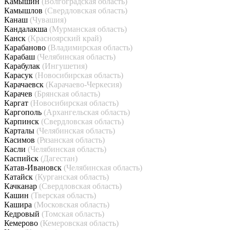
Камышин
(Волгоградская область)
Камышлов
(Свердловская область)
Канаш
(Чувашия)
Кандалакша
(Мурманская область)
Канск
(Красноярский край)
Карабаново
(Владимирская область)
Карабаш
(Челябинская область)
Карабулак
(Ингушетия)
Карасук
(Новосибирская область)
Карачаевск
(Карачаево-Черкесия)
Карачев
(Брянская область)
Каргат
(Новосибирская область)
Каргополь
(Архангельская область)
Карпинск
(Свердловская область)
Карталы
(Челябинская область)
Касимов
(Рязанская область)
Касли
(Челябинская область)
Каспийск
(Дагестан)
Катав-Ивановск
(Челябинская область)
Катайск
(Курганская область)
Качканар
(Свердловская область)
Кашин
(Тверская область)
Кашира
(Московская область)
Кедровый
(Томская область)
Кемерово
(Кемеровская область)