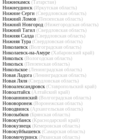
Нижнекамск
(Татарстан)
Нижнеудинск
(Иркутская область)
Нижние Серги
(Свердловская область)
Нижний Ломов
(Пензенская область)
Нижний Новгород
(Нижегородская область)
Нижний Тагил
(Свердловская область)
Нижняя Салда
(Свердловская область)
Нижняя Тура
(Свердловская область)
Николаевск
(Волгоградская область)
Николаевск-на-Амуре
(Хабаровский край)
Никольск
(Вологодская область)
Никольск
(Пензенская область)
Никольское
(Ленинградская область)
Новая Ладога
(Ленинградская область)
Новая Ляля
(Свердловская область)
Новоалександровск
(Ставропольский край)
Новоалтайск
(Алтайский край)
Новоаннинский
(Волгоградская область)
Нововоронеж
(Воронежская область)
Новодвинск
(Архангельская область)
Новозыбков
(Брянская область)
Новокубанск
(Краснодарский край)
Новокузнецк
(Кемеровская область)
Новокуйбышевск
(Самарская область)
Новомичуринск
(Рязанская область)