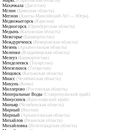
Маркс
(Саратовская область)
Махачкала
(Дагестан)
Мглин
(Брянская область)
Мегион
(Ханты-Мансийский АО — Югра)
Медвежьегорск
(Карелия)
Медногорск
(Оренбургская область)
Медынь
(Калужская область)
Межгорье
(Башкортостан)
Междуреченск
(Кемеровская область)
Мезень
(Архангельская область)
Меленки
(Владимирская область)
Мелеуз
(Башкортостан)
Менделеевск
(Татарстан)
Мензелинск
(Татарстан)
Мещовск
(Калужская область)
Миасс
(Челябинская область)
Микунь
(Коми)
Миллерово
(Ростовская область)
Минеральные Воды
(Ставропольский край)
Минусинск
(Красноярский край)
Миньяр
(Челябинская область)
Мирный
(Якутия)
Мирный
(Архангельская область)
Михайлов
(Рязанская область)
Михайловка
(Волгоградская область)