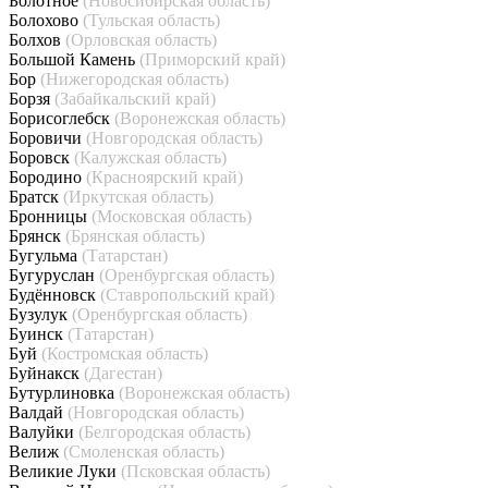
Болотное
(Новосибирская область)
Болохово
(Тульская область)
Болхов
(Орловская область)
Большой Камень
(Приморский край)
Бор
(Нижегородская область)
Борзя
(Забайкальский край)
Борисоглебск
(Воронежская область)
Боровичи
(Новгородская область)
Боровск
(Калужская область)
Бородино
(Красноярский край)
Братск
(Иркутская область)
Бронницы
(Московская область)
Брянск
(Брянская область)
Бугульма
(Татарстан)
Бугуруслан
(Оренбургская область)
Будённовск
(Ставропольский край)
Бузулук
(Оренбургская область)
Буинск
(Татарстан)
Буй
(Костромская область)
Буйнакск
(Дагестан)
Бутурлиновка
(Воронежская область)
Валдай
(Новгородская область)
Валуйки
(Белгородская область)
Велиж
(Смоленская область)
Великие Луки
(Псковская область)