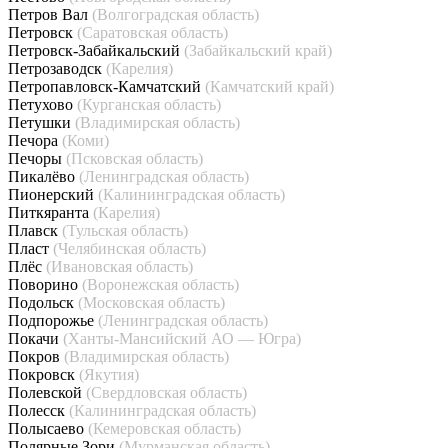
Петров Вал
(Волгоградская область)
Петровск
(Саратовская область)
Петровск-Забайкальский
(Забайкальский край)
Петрозаводск
(Карелия)
Петропавловск-Камчатский
(Камчатский край)
Петухово
(Курганская область)
Петушки
(Владимирская область)
Печора
(Коми)
Печоры
(Псковская область)
Пикалёво
(Ленинградская область)
Пионерский
(Калининградская область)
Питкяранта
(Карелия)
Плавск
(Тульская область)
Пласт
(Челябинская область)
Плёс
(Ивановская область)
Поворино
(Воронежская область)
Подольск
(Московская область)
Подпорожье
(Ленинградская область)
Покачи
(Ханты-Мансийский АО — Югра)
Покров
(Владимирская область)
Покровск
(Якутия)
Полевской
(Свердловская область)
Полесск
(Калининградская область)
Полысаево
(Кемеровская область)
Полярные Зори
(Мурманская область)