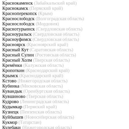
Краснокаменск
(Забайкальский край)
Краснокамск
(Пермский край)
Красноперекопск
(Крым)
Краснослободск
(Волгоградская область)
Краснослободск
(Мордовия)
Краснотурьинск
(Свердловская область)
Красноуральск
(Свердловская область)
Красноуфимск
(Свердловская область)
Красноярск
(Красноярский край)
Красный Кут
(Саратовская область)
Красный Сулин
(Ростовская область)
Красный Холм
(Тверская область)
Кремёнки
(Калужская область)
Кропоткин
(Краснодарский край)
Крымск
(Краснодарский край)
Кстово
(Нижегородская область)
Кубинка
(Московская область)
Кувандык
(Оренбургская область)
Кувшиново
(Тверская область)
Кудрово
(Ленинградская область)
Кудымкар
(Пермский край)
Кузнецк
(Пензенская область)
Куйбышев
(Новосибирская область)
Кукмор
(Татарстан)
Кулебаки
(Нижегородская область)