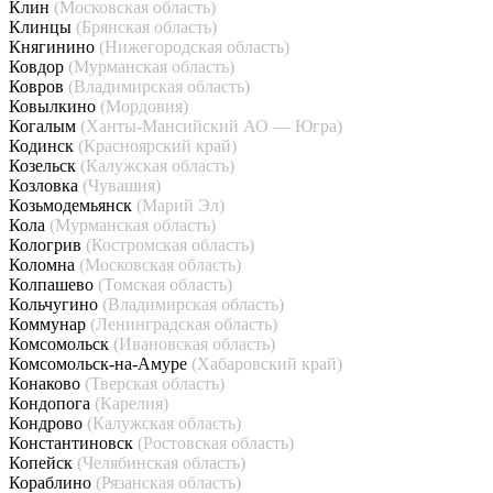
Клин
(Московская область)
Клинцы
(Брянская область)
Княгинино
(Нижегородская область)
Ковдор
(Мурманская область)
Ковров
(Владимирская область)
Ковылкино
(Мордовия)
Когалым
(Ханты-Мансийский АО — Югра)
Кодинск
(Красноярский край)
Козельск
(Калужская область)
Козловка
(Чувашия)
Козьмодемьянск
(Марий Эл)
Кола
(Мурманская область)
Кологрив
(Костромская область)
Коломна
(Московская область)
Колпашево
(Томская область)
Кольчугино
(Владимирская область)
Коммунар
(Ленинградская область)
Комсомольск
(Ивановская область)
Комсомольск-на-Амуре
(Хабаровский край)
Конаково
(Тверская область)
Кондопога
(Карелия)
Кондрово
(Калужская область)
Константиновск
(Ростовская область)
Копейск
(Челябинская область)
Кораблино
(Рязанская область)