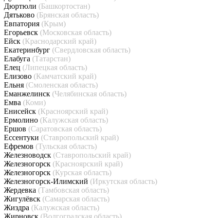
Дюртюли
(Башкортостан)
Дятьково
(Брянская область)
Евпатория
(Крым)
Егорьевск
(Московская область)
Ейск
(Краснодарский край)
Екатеринбург
(Свердловская область)
Елабуга
(Татарстан)
Елец
(Липецкая область)
Елизово
(Камчатский край)
Ельня
(Смоленская область)
Еманжелинск
(Челябинская область)
Емва
(Коми)
Енисейск
(Красноярский край)
Ермолино
(Калужская область)
Ершов
(Саратовская область)
Ессентуки
(Ставропольский край)
Ефремов
(Тульская область)
Железноводск
(Ставропольский край)
Железногорск
(Красноярский край)
Железногорск
(Курская область)
Железногорск-Илимский
(Иркутская область)
Жердевка
(Тамбовская область)
Жигулёвск
(Самарская область)
Жиздра
(Калужская область)
Жирновск
(Волгоградская область)