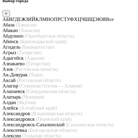
Выбор города
×
А
Б
В
Г
Д
Е
Ж
З
И
Й
К
Л
М
Н
О
П
Р
С
Т
У
Ф
Х
Ц
Ч
Ш
Щ
Э
Ю
Я
Все
Абаза
(Хакасия)
Абакан
(Хакасия)
Абдулино
(Оренбургская область)
Абинск
(Краснодарский край)
Агидель
(Башкортостан)
Агрыз
(Татарстан)
Адыгейск
(Адыгея)
Азнакаево
(Татарстан)
Азов
(Ростовская область)
Ак-Довурак
(Тыва)
Аксай
(Ростовская область)
Алагир
(Северная Осетия — Алания)
Алапаевск
(Свердловская область)
Алатырь
(Чувашия)
Алдан
(Якутия)
Алейск
(Алтайский край)
Александров
(Владимирская область)
Александровск
(Пермский край)
Александровск-Сахалинский
(Сахалинская область)
Алексеевка
(Белгородская область)
Алексин
(Тульская область)