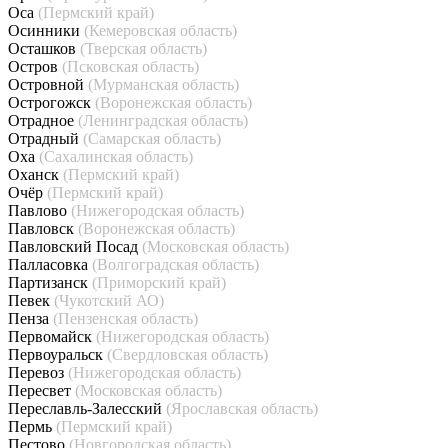
Оса
(Пермский край)
Осинники
(Кемеровская область)
Осташков
(Тверская область)
Остров
(Псковская область)
Островной
(Мурманская область)
Острогожск
(Воронежская область)
Отрадное
(Ленинградская область)
Отрадный
(Самарская область)
Оха
(Сахалинская область)
Оханск
(Пермский край)
Очёр
(Пермский край)
Павлово
(Нижегородская область)
Павловск
(Воронежская область)
Павловский Посад
(Московская область)
Палласовка
(Волгоградская область)
Партизанск
(Приморский край)
Певек
(Чукотский АО)
Пенза
(Пензенская область)
Первомайск
(Нижегородская область)
Первоуральск
(Свердловская область)
Перевоз
(Нижегородская область)
Пересвет
(Московская область)
Переславль-Залесский
(Ярославская область)
Пермь
(Пермский край)
Пестово
(Новгородская область)