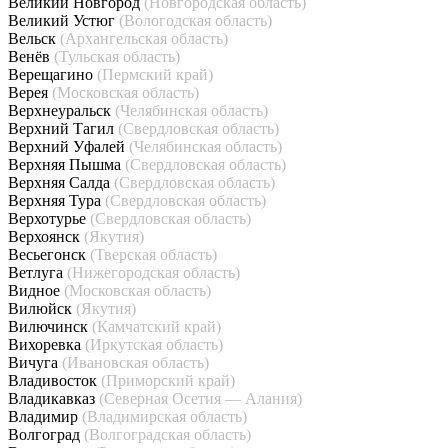
Великий Новгород
(Новгородская область)
Великий Устюг
(Вологодская область)
Вельск
(Архангельская область)
Венёв
(Тульская область)
Верещагино
(Пермский край)
Верея
(Московская область)
Верхнеуральск
(Челябинская область)
Верхний Тагил
(Свердловская область)
Верхний Уфалей
(Челябинская область)
Верхняя Пышма
(Свердловская область)
Верхняя Салда
(Свердловская область)
Верхняя Тура
(Свердловская область)
Верхотурье
(Свердловская область)
Верхоянск
(Якутия)
Весьегонск
(Тверская область)
Ветлуга
(Нижегородская область)
Видное
(Московская область)
Вилюйск
(Якутия)
Вилючинск
(Камчатский край)
Вихоревка
(Иркутская область)
Вичуга
(Ивановская область)
Владивосток
(Приморский край)
Владикавказ
(Северная Осетия — Алания)
Владимир
(Владимирская область)
Волгоград
(Волгоградская область)