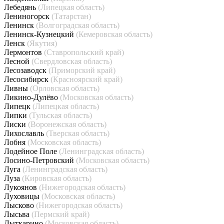
Лебедянь
(Липецкая область)
Лениногорск
(Татарстан)
Ленинск
(Волгоградская область)
Ленинск-Кузнецкий
(Кемеровская область)
Ленск
(Якутия)
Лермонтов
(Ставропольский край)
Лесной
(Свердловская область)
Лесозаводск
(Приморский край)
Лесосибирск
(Красноярский край)
Ливны
(Орловская область)
Ликино-Дулёво
(Московская область)
Липецк
(Липецкая область)
Липки
(Тульская область)
Лиски
(Воронежская область)
Лихославль
(Тверская область)
Лобня
(Московская область)
Лодейное Поле
(Ленинградская область)
Лосино-Петровский
(Московская область)
Луга
(Ленинградская область)
Луза
(Кировская область)
Лукоянов
(Нижегородская область)
Луховицы
(Московская область)
Лысково
(Нижегородская область)
Лысьва
(Пермский край)
Лыткарино
(Московская область)