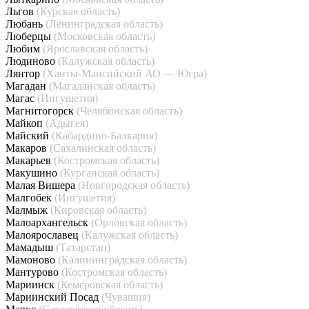
Льгов
(Курская область)
Любань
(Ленинградская область)
Люберцы
(Московская область)
Любим
(Ярославская область)
Людиново
(Калужская область)
Лянтор
(Ханты-Мансийский АО — Югра)
Магадан
(Магаданская область)
Магас
(Ингушетия)
Магнитогорск
(Челябинская область)
Майкоп
(Адыгея)
Майский
(Кабардино-Балкария)
Макаров
(Сахалинская область)
Макарьев
(Костромская область)
Макушино
(Курганская область)
Малая Вишера
(Новгородская область)
Малгобек
(Ингушетия)
Малмыж
(Кировская область)
Малоархангельск
(Орловская область)
Малоярославец
(Калужская область)
Мамадыш
(Татарстан)
Мамоново
(Калининградская область)
Мантурово
(Костромская область)
Мариинск
(Кемеровская область)
Мариинский Посад
(Чувашия)