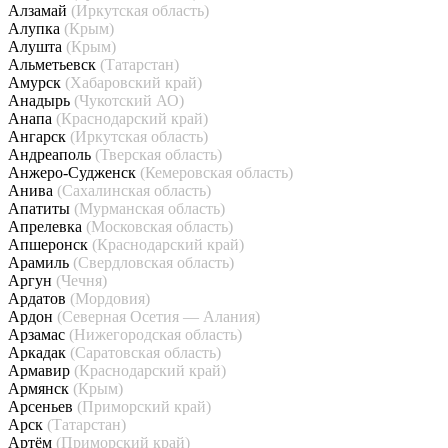
Алзамай
(Иркутская область)
Алупка
(Крым)
Алушта
(Крым)
Альметьевск
(Татарстан)
Амурск
(Хабаровский край)
Анадырь
(Чукотский АО)
Анапа
(Краснодарский край)
Ангарск
(Иркутская область)
Андреаполь
(Тверская область)
Анжеро-Судженск
(Кемеровская область)
Анива
(Сахалинская область)
Апатиты
(Мурманская область)
Апрелевка
(Московская область)
Апшеронск
(Краснодарский край)
Арамиль
(Свердловская область)
Аргун
(Чечня)
Ардатов
(Мордовия)
Ардон
(Северная Осетия — Алания)
Арзамас
(Нижегородская область)
Аркадак
(Саратовская область)
Армавир
(Краснодарский край)
Армянск
(Крым)
Арсеньев
(Приморский край)
Арск
(Татарстан)
Артём
(Приморский край)