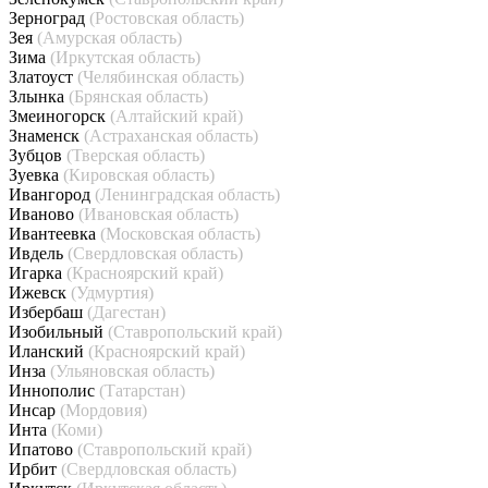
Зерноград
(Ростовская область)
Зея
(Амурская область)
Зима
(Иркутская область)
Златоуст
(Челябинская область)
Злынка
(Брянская область)
Змеиногорск
(Алтайский край)
Знаменск
(Астраханская область)
Зубцов
(Тверская область)
Зуевка
(Кировская область)
Ивангород
(Ленинградская область)
Иваново
(Ивановская область)
Ивантеевка
(Московская область)
Ивдель
(Свердловская область)
Игарка
(Красноярский край)
Ижевск
(Удмуртия)
Избербаш
(Дагестан)
Изобильный
(Ставропольский край)
Иланский
(Красноярский край)
Инза
(Ульяновская область)
Иннополис
(Татарстан)
Инсар
(Мордовия)
Инта
(Коми)
Ипатово
(Ставропольский край)
Ирбит
(Свердловская область)