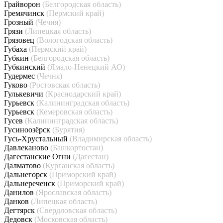
Грайворон
(Белгородская область)
Гремячинск
(Пермский край)
Грозный
(Чечня)
Грязи
(Липецкая область)
Грязовец
(Вологодская область)
Губаха
(Пермский край)
Губкин
(Белгородская область)
Губкинский
(Ямало-Ненецкий АО)
Гудермес
(Чечня)
Гуково
(Ростовская область)
Гулькевичи
(Краснодарский край)
Гурьевск
(Калининградская область)
Гурьевск
(Кемеровская область)
Гусев
(Калининградская область)
Гусиноозёрск
(Бурятия)
Гусь-Хрустальный
(Владимирская область)
Давлеканово
(Башкортостан)
Дагестанские Огни
(Дагестан)
Далматово
(Курганская область)
Дальнегорск
(Приморский край)
Дальнереченск
(Приморский край)
Данилов
(Ярославская область)
Данков
(Липецкая область)
Дегтярск
(Свердловская область)
Дедовск
(Московская область)