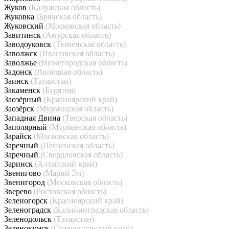
Жуков
(Калужская область)
Жуковка
(Брянская область)
Жуковский
(Московская область)
Завитинск
(Амурская область)
Заводоуковск
(Тюменская область)
Заволжск
(Ивановская область)
Заволжье
(Нижегородская область)
Задонск
(Липецкая область)
Заинск
(Татарстан)
Закаменск
(Бурятия)
Заозёрный
(Красноярский край)
Заозёрск
(Мурманская область)
Западная Двина
(Тверская область)
Заполярный
(Мурманская область)
Зарайск
(Московская область)
Заречный
(Пензенская область)
Заречный
(Свердловская область)
Заринск
(Алтайский край)
Звенигово
(Марий Эл)
Звенигород
(Московская область)
Зверево
(Ростовская область)
Зеленогорск
(Красноярский край)
Зеленоградск
(Калининградская область)
Зеленодольск
(Татарстан)
Зеленокумск
(Ставропольский край)