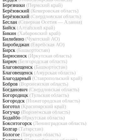
Березники
(Пермский край)
Берёзовский
(Кемеровская область)
Берёзовский
(Свердловская область)
Беслан
(Северная Осетия — Алания)
Бийск
(Алтайский край)
Бикин
(Хабаровский край)
Билибино
(Чукотский АО)
Биробиджан
(Еврейская АО)
Бирск
(Башкортостан)
Бирюсинск
(Иркутская область)
Бирюч
(Белгородская область)
Благовещенск
(Башкортостан)
Благовещенск
(Амурская область)
Благодарный
(Ставропольский край)
Бобров
(Воронежская область)
Богданович
(Свердловская область)
Богородицк
(Тульская область)
Богородск
(Нижегородская область)
Боготол
(Красноярский край)
Богучар
(Воронежская область)
Бодайбо
(Иркутская область)
Бокситогорск
(Ленинградская область)
Болгар
(Татарстан)
Бологое
(Тверская область)