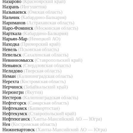
Назарово
(Красноярский край)
Назрань
(Ингушетия)
Называевск
(Омская область)
Нальчик
(Кабардино-Балкария)
Нариманов
(Астраханская область)
Наро-Фоминск
(Московская область)
Нарткала
(Кабардино-Балкария)
Нарьян-Мар
(Ненецкий АО)
Находка
(Приморский край)
Невель
(Псковская область)
Невельск
(Сахалинская область)
Невинномысск
(Ставропольский край)
Невьянск
(Свердловская область)
Нелидово
(Тверская область)
Неман
(Калининградская область)
Нерехта
(Костромская область)
Нерчинск
(Забайкальский край)
Нерюнгри
(Якутия)
Нестеров
(Калининградская область)
Нефтегорск
(Самарская область)
Нефтекамск
(Башкортостан)
Нефтекумск
(Ставропольский край)
Нефтеюганск
(Ханты-Мансийский АО — Югра)
Нея
(Костромская область)
Нижневартовск
(Ханты-Мансийский АО — Югра)