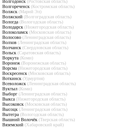
Волгодонск
(Ростовская область)
Волгореченск
(Костромская область)
Волжск
(Марий Эл)
Волжский
(Волгоградская область)
Вологда
(Вологодская область)
Володарск
(Нижегородская область)
Волоколамск
(Московская область)
Волосово
(Ленинградская область)
Волхов
(Ленинградская область)
Волчанск
(Свердловская область)
Вольск
(Саратовская область)
Воркута
(Коми)
Воронеж
(Воронежская область)
Ворсма
(Нижегородская область)
Воскресенск
(Московская область)
Воткинск
(Удмуртия)
Всеволожск
(Ленинградская область)
Вуктыл
(Коми)
Выборг
(Ленинградская область)
Выкса
(Нижегородская область)
Высоковск
(Московская область)
Высоцк
(Ленинградская область)
Вытегра
(Вологодская область)
Вышний Волочёк
(Тверская область)
Вяземский
(Хабаровский край)