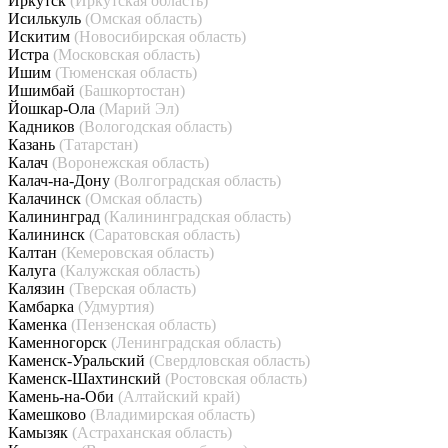
Иркутск
(Иркутская область)
Исилькуль
(Омская область)
Искитим
(Новосибирская область)
Истра
(Московская область)
Ишим
(Тюменская область)
Ишимбай
(Башкортостан)
Йошкар-Ола
(Марий Эл)
Кадников
(Вологодская область)
Казань
(Татарстан)
Калач
(Воронежская область)
Калач-на-Дону
(Волгоградская область)
Калачинск
(Омская область)
Калининград
(Калининградская область)
Калининск
(Саратовская область)
Калтан
(Кемеровская область)
Калуга
(Калужская область)
Калязин
(Тверская область)
Камбарка
(Удмуртия)
Каменка
(Пензенская область)
Каменногорск
(Ленинградская область)
Каменск-Уральский
(Свердловская область)
Каменск-Шахтинский
(Ростовская область)
Камень-на-Оби
(Алтайский край)
Камешково
(Владимирская область)
Камызяк
(Астраханская область)