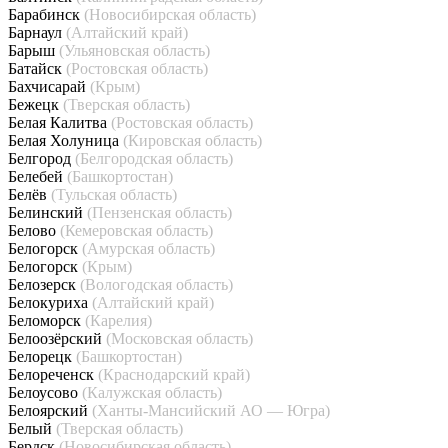
Барабинск
(Новосибирская область)
Барнаул
(Алтайский край)
Барыш
(Ульяновская область)
Батайск
(Ростовская область)
Бахчисарай
(Крым)
Бежецк
(Тверская область)
Белая Калитва
(Ростовская область)
Белая Холуница
(Кировская область)
Белгород
(Белгородская область)
Белебей
(Башкортостан)
Белёв
(Тульская область)
Белинский
(Пензенская область)
Белово
(Кемеровская область)
Белогорск
(Амурская область)
Белогорск
(Крым)
Белозерск
(Вологодская область)
Белокуриха
(Алтайский край)
Беломорск
(Карелия)
Белоозёрский
(Московская область)
Белорецк
(Башкортостан)
Белореченск
(Краснодарский край)
Белоусово
(Калужская область)
Белоярский
(Ханты-Мансийский АО — Югра)
Белый
(Тверская область)
Бердск
(Новосибирская область)