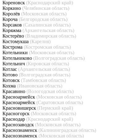
Кореновск
(Краснодарский край)
Коркино
(Челябинская область)
Королёв
(Московская область)
Короча
(Белгородская область)
Корсаков
(Сахалинская область)
Коряжма
(Архангельская область)
Костерёво
(Владимирская область)
Костомукша
(Карелия)
Кострома
(Костромская область)
Котельники
(Московская область)
Котельниково
(Волгоградская область)
Котельнич
(Кировская область)
Котлас
(Архангельская область)
Котово
(Волгоградская область)
Котовск
(Тамбовская область)
Кохма
(Ивановская область)
Красавино
(Вологодская область)
Красноармейск
(Московская область)
Красноармейск
(Саратовская область)
Красновишерск
(Пермский край)
Красногорск
(Московская область)
Краснодар
(Краснодарский край)
Краснозаводск
(Московская область)
Краснознаменск
(Калининградская область)
Краснознаменск
(Московская область)