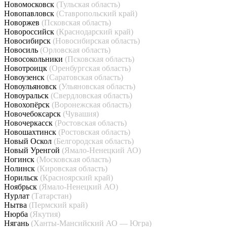
Новомосковск
(Тульская область)
Новопавловск
(Ставропольский край)
Новоржев
(Псковская область)
Новороссийск
(Краснодарский край)
Новосибирск
(Новосибирская область)
Новосиль
(Орловская область)
Новосокольники
(Псковская область)
Новотроицк
(Оренбургская область)
Новоузенск
(Саратовская область)
Новоульяновск
(Ульяновская область)
Новоуральск
(Свердловская область)
Новохопёрск
(Воронежская область)
Новочебоксарск
(Чувашия)
Новочеркасск
(Ростовская область)
Новошахтинск
(Ростовская область)
Новый Оскол
(Белгородская область)
Новый Уренгой
(Ямало-Ненецкий АО)
Ногинск
(Московская область)
Нолинск
(Кировская область)
Норильск
(Красноярский край)
Ноябрьск
(Ямало-Ненецкий АО)
Нурлат
(Татарстан)
Нытва
(Пермский край)
Нюрба
(Якутия)
Нягань
(Ханты-Мансийский АО — Югра)