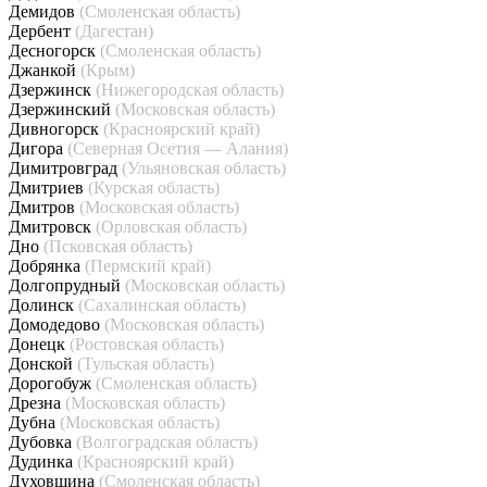
Демидов
(Смоленская область)
Дербент
(Дагестан)
Десногорск
(Смоленская область)
Джанкой
(Крым)
Дзержинск
(Нижегородская область)
Дзержинский
(Московская область)
Дивногорск
(Красноярский край)
Дигора
(Северная Осетия — Алания)
Димитровград
(Ульяновская область)
Дмитриев
(Курская область)
Дмитров
(Московская область)
Дмитровск
(Орловская область)
Дно
(Псковская область)
Добрянка
(Пермский край)
Долгопрудный
(Московская область)
Долинск
(Сахалинская область)
Домодедово
(Московская область)
Донецк
(Ростовская область)
Донской
(Тульская область)
Дорогобуж
(Смоленская область)
Дрезна
(Московская область)
Дубна
(Московская область)
Дубовка
(Волгоградская область)
Дудинка
(Красноярский край)
Духовщина
(Смоленская область)