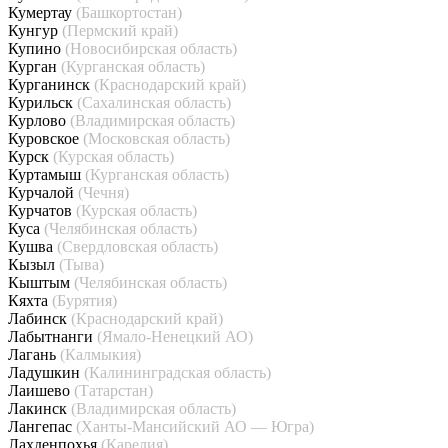
Кумертау
(Башкортостан)
Кунгур
(Пермский край)
Купино
(Новосибирская область)
Курган
(Курганская область)
Курганинск
(Краснодарский край)
Курильск
(Сахалинская область)
Курлово
(Владимирская область)
Куровское
(Московская область)
Курск
(Курская область)
Куртамыш
(Курганская область)
Курчалой
(Чечня)
Курчатов
(Курская область)
Куса
(Челябинская область)
Кушва
(Свердловская область)
Кызыл
(Тыва)
Кыштым
(Челябинская область)
Кяхта
(Бурятия)
Лабинск
(Краснодарский край)
Лабытнанги
(Ямало-Ненецкий АО)
Лагань
(Калмыкия)
Ладушкин
(Калининградская область)
Лаишево
(Татарстан)
Лакинск
(Владимирская область)
Лангепас
(Ханты-Мансийский АО — Югра)
Лахденпохья
(Карелия)