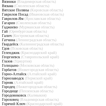
Вязники
(Владимирская область)
Вязьма
(Смоленская область)
Вятские Поляны
(Кировская область)
Гаврилов Посад
(Ивановская область)
Гаврилов-Ям
(Ярославская область)
Гагарин
(Смоленская область)
Гаджиево
(Мурманская область)
Гай
(Оренбургская область)
Галич
(Костромская область)
Гатчина
(Ленинградская область)
Гвардейск
(Калининградская область)
Гдов
(Псковская область)
Геленджик
(Краснодарский край)
Георгиевск
(Ставропольский край)
Глазов
(Удмуртия)
Голицыно
(Московская область)
Горбатов
(Нижегородская область)
Горно-Алтайск
(Алтайский край)
Горнозаводск
(Пермский край)
Горняк
(Алтайский край)
Городец
(Нижегородская область)
Городище
(Пензенская область)
Городовиковск
(Калмыкия)
Гороховец
(Владимирская область)
Горячий Ключ
(Краснодарский край)