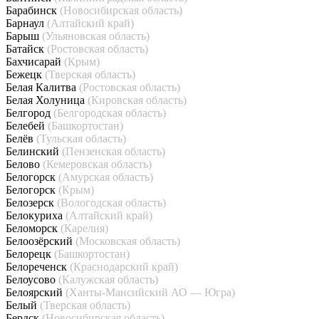
Барабинск
(Новосибирская область)
Барнаул
(Алтайский край)
Барыш
(Ульяновская область)
Батайск
(Ростовская область)
Бахчисарай
(Крым)
Бежецк
(Тверская область)
Белая Калитва
(Ростовская область)
Белая Холуница
(Кировская область)
Белгород
(Белгородская область)
Белебей
(Башкортостан)
Белёв
(Тульская область)
Белинский
(Пензенская область)
Белово
(Кемеровская область)
Белогорск
(Амурская область)
Белогорск
(Крым)
Белозерск
(Вологодская область)
Белокуриха
(Алтайский край)
Беломорск
(Карелия)
Белоозёрский
(Московская область)
Белорецк
(Башкортостан)
Белореченск
(Краснодарский край)
Белоусово
(Калужская область)
Белоярский
(Ханты-Мансийский АО — Югра)
Белый
(Тверская область)
Бердск
(Новосибирская область)