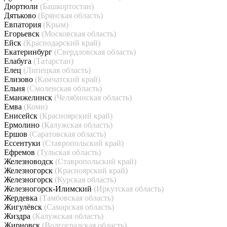
Дюртюли
(Башкортостан)
Дятьково
(Брянская область)
Евпатория
(Крым)
Егорьевск
(Московская область)
Ейск
(Краснодарский край)
Екатеринбург
(Свердловская область)
Елабуга
(Татарстан)
Елец
(Липецкая область)
Елизово
(Камчатский край)
Ельня
(Смоленская область)
Еманжелинск
(Челябинская область)
Емва
(Коми)
Енисейск
(Красноярский край)
Ермолино
(Калужская область)
Ершов
(Саратовская область)
Ессентуки
(Ставропольский край)
Ефремов
(Тульская область)
Железноводск
(Ставропольский край)
Железногорск
(Красноярский край)
Железногорск
(Курская область)
Железногорск-Илимский
(Иркутская область)
Жердевка
(Тамбовская область)
Жигулёвск
(Самарская область)
Жиздра
(Калужская область)
Жирновск
(Волгоградская область)