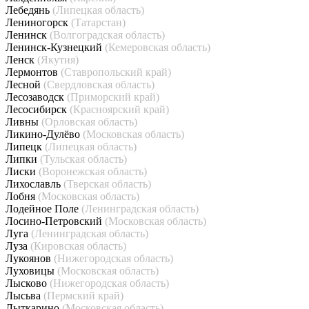
Лебедянь
(Липецкая область)
Лениногорск
(Татарстан)
Ленинск
(Волгоградская область)
Ленинск-Кузнецкий
(Кемеровская область)
Ленск
(Якутия)
Лермонтов
(Ставропольский край)
Лесной
(Свердловская область)
Лесозаводск
(Приморский край)
Лесосибирск
(Красноярский край)
Ливны
(Орловская область)
Ликино-Дулёво
(Московская область)
Липецк
(Липецкая область)
Липки
(Тульская область)
Лиски
(Воронежская область)
Лихославль
(Тверская область)
Лобня
(Московская область)
Лодейное Поле
(Ленинградская область)
Лосино-Петровский
(Московская область)
Луга
(Ленинградская область)
Луза
(Кировская область)
Лукоянов
(Нижегородская область)
Луховицы
(Московская область)
Лысково
(Нижегородская область)
Лысьва
(Пермский край)
Лыткарино
(Московская область)