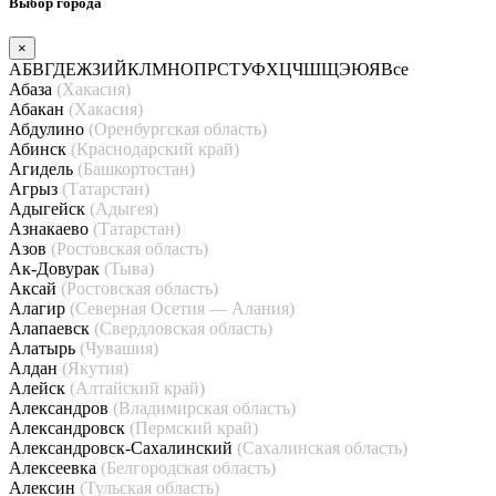
Выбор города
×
А
Б
В
Г
Д
Е
Ж
З
И
Й
К
Л
М
Н
О
П
Р
С
Т
У
Ф
Х
Ц
Ч
Ш
Щ
Э
Ю
Я
Все
Абаза
(Хакасия)
Абакан
(Хакасия)
Абдулино
(Оренбургская область)
Абинск
(Краснодарский край)
Агидель
(Башкортостан)
Агрыз
(Татарстан)
Адыгейск
(Адыгея)
Азнакаево
(Татарстан)
Азов
(Ростовская область)
Ак-Довурак
(Тыва)
Аксай
(Ростовская область)
Алагир
(Северная Осетия — Алания)
Алапаевск
(Свердловская область)
Алатырь
(Чувашия)
Алдан
(Якутия)
Алейск
(Алтайский край)
Александров
(Владимирская область)
Александровск
(Пермский край)
Александровск-Сахалинский
(Сахалинская область)
Алексеевка
(Белгородская область)
Алексин
(Тульская область)