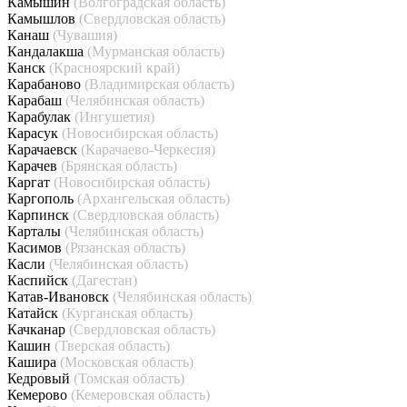
Камышин
(Волгоградская область)
Камышлов
(Свердловская область)
Канаш
(Чувашия)
Кандалакша
(Мурманская область)
Канск
(Красноярский край)
Карабаново
(Владимирская область)
Карабаш
(Челябинская область)
Карабулак
(Ингушетия)
Карасук
(Новосибирская область)
Карачаевск
(Карачаево-Черкесия)
Карачев
(Брянская область)
Каргат
(Новосибирская область)
Каргополь
(Архангельская область)
Карпинск
(Свердловская область)
Карталы
(Челябинская область)
Касимов
(Рязанская область)
Касли
(Челябинская область)
Каспийск
(Дагестан)
Катав-Ивановск
(Челябинская область)
Катайск
(Курганская область)
Качканар
(Свердловская область)
Кашин
(Тверская область)
Кашира
(Московская область)
Кедровый
(Томская область)
Кемерово
(Кемеровская область)