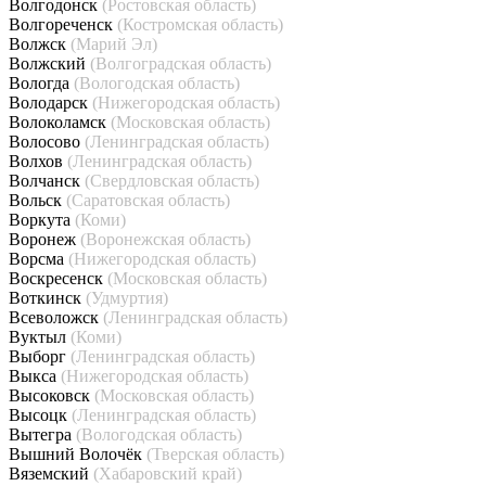
Волгодонск
(Ростовская область)
Волгореченск
(Костромская область)
Волжск
(Марий Эл)
Волжский
(Волгоградская область)
Вологда
(Вологодская область)
Володарск
(Нижегородская область)
Волоколамск
(Московская область)
Волосово
(Ленинградская область)
Волхов
(Ленинградская область)
Волчанск
(Свердловская область)
Вольск
(Саратовская область)
Воркута
(Коми)
Воронеж
(Воронежская область)
Ворсма
(Нижегородская область)
Воскресенск
(Московская область)
Воткинск
(Удмуртия)
Всеволожск
(Ленинградская область)
Вуктыл
(Коми)
Выборг
(Ленинградская область)
Выкса
(Нижегородская область)
Высоковск
(Московская область)
Высоцк
(Ленинградская область)
Вытегра
(Вологодская область)
Вышний Волочёк
(Тверская область)
Вяземский
(Хабаровский край)