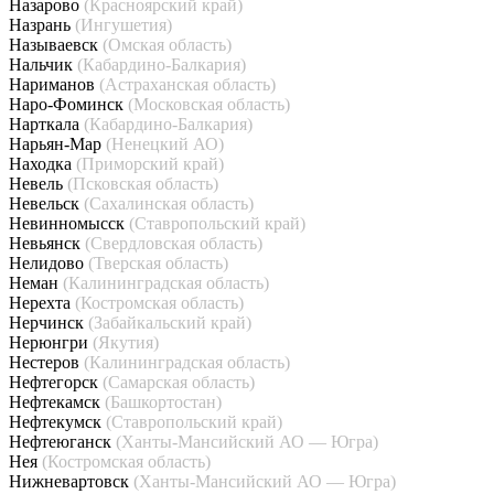
Назарово
(Красноярский край)
Назрань
(Ингушетия)
Называевск
(Омская область)
Нальчик
(Кабардино-Балкария)
Нариманов
(Астраханская область)
Наро-Фоминск
(Московская область)
Нарткала
(Кабардино-Балкария)
Нарьян-Мар
(Ненецкий АО)
Находка
(Приморский край)
Невель
(Псковская область)
Невельск
(Сахалинская область)
Невинномысск
(Ставропольский край)
Невьянск
(Свердловская область)
Нелидово
(Тверская область)
Неман
(Калининградская область)
Нерехта
(Костромская область)
Нерчинск
(Забайкальский край)
Нерюнгри
(Якутия)
Нестеров
(Калининградская область)
Нефтегорск
(Самарская область)
Нефтекамск
(Башкортостан)
Нефтекумск
(Ставропольский край)
Нефтеюганск
(Ханты-Мансийский АО — Югра)
Нея
(Костромская область)
Нижневартовск
(Ханты-Мансийский АО — Югра)