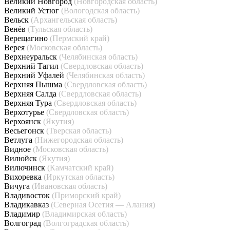
Великий Новгород
(Новгородская область)
Великий Устюг
(Вологодская область)
Вельск
(Архангельская область)
Венёв
(Тульская область)
Верещагино
(Пермский край)
Верея
(Московская область)
Верхнеуральск
(Челябинская область)
Верхний Тагил
(Свердловская область)
Верхний Уфалей
(Челябинская область)
Верхняя Пышма
(Свердловская область)
Верхняя Салда
(Свердловская область)
Верхняя Тура
(Свердловская область)
Верхотурье
(Свердловская область)
Верхоянск
(Якутия)
Весьегонск
(Тверская область)
Ветлуга
(Нижегородская область)
Видное
(Московская область)
Вилюйск
(Якутия)
Вилючинск
(Камчатский край)
Вихоревка
(Иркутская область)
Вичуга
(Ивановская область)
Владивосток
(Приморский край)
Владикавказ
(Северная Осетия — Алания)
Владимир
(Владимирская область)
Волгоград
(Волгоградская область)