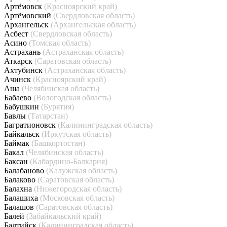
Артёмовск
(Красноярский край)
Артёмовский
(Свердловская область)
Архангельск
(Архангельская область)
Асбест
(Свердловская область)
Асино
(Томская область)
Астрахань
(Астраханская область)
Аткарск
(Саратовская область)
Ахтубинск
(Астраханская область)
Ачинск
(Красноярский край)
Аша
(Челябинская область)
Бабаево
(Вологодская область)
Бабушкин
(Бурятия)
Бавлы
(Татарстан)
Багратионовск
(Калининградская область)
Байкальск
(Иркутская область)
Баймак
(Башкортостан)
Бакал
(Челябинская область)
Баксан
(Кабардино-Балкария)
Балабаново
(Калужская область)
Балаково
(Саратовская область)
Балахна
(Нижегородская область)
Балашиха
(Московская область)
Балашов
(Саратовская область)
Балей
(Забайкальский край)
Балтийск
(Калининградская область)