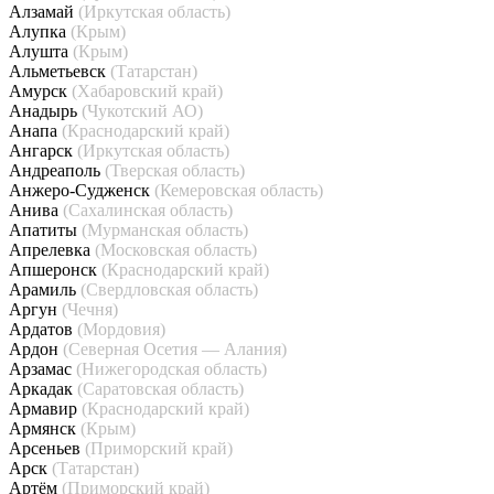
Алзамай
(Иркутская область)
Алупка
(Крым)
Алушта
(Крым)
Альметьевск
(Татарстан)
Амурск
(Хабаровский край)
Анадырь
(Чукотский АО)
Анапа
(Краснодарский край)
Ангарск
(Иркутская область)
Андреаполь
(Тверская область)
Анжеро-Судженск
(Кемеровская область)
Анива
(Сахалинская область)
Апатиты
(Мурманская область)
Апрелевка
(Московская область)
Апшеронск
(Краснодарский край)
Арамиль
(Свердловская область)
Аргун
(Чечня)
Ардатов
(Мордовия)
Ардон
(Северная Осетия — Алания)
Арзамас
(Нижегородская область)
Аркадак
(Саратовская область)
Армавир
(Краснодарский край)
Армянск
(Крым)
Арсеньев
(Приморский край)
Арск
(Татарстан)
Артём
(Приморский край)