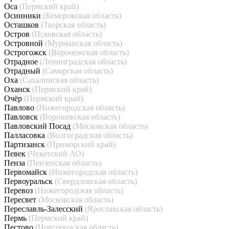
Оса
(Пермский край)
Осинники
(Кемеровская область)
Осташков
(Тверская область)
Остров
(Псковская область)
Островной
(Мурманская область)
Острогожск
(Воронежская область)
Отрадное
(Ленинградская область)
Отрадный
(Самарская область)
Оха
(Сахалинская область)
Оханск
(Пермский край)
Очёр
(Пермский край)
Павлово
(Нижегородская область)
Павловск
(Воронежская область)
Павловский Посад
(Московская область)
Палласовка
(Волгоградская область)
Партизанск
(Приморский край)
Певек
(Чукотский АО)
Пенза
(Пензенская область)
Первомайск
(Нижегородская область)
Первоуральск
(Свердловская область)
Перевоз
(Нижегородская область)
Пересвет
(Московская область)
Переславль-Залесский
(Ярославская область)
Пермь
(Пермский край)
Пестово
(Новгородская область)