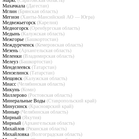
Маркс
(Саратовская область)
Махачкала
(Дагестан)
Мглин
(Брянская область)
Мегион
(Ханты-Мансийский АО — Югра)
Медвежьегорск
(Карелия)
Медногорск
(Оренбургская область)
Медынь
(Калужская область)
Межгорье
(Башкортостан)
Междуреченск
(Кемеровская область)
Мезень
(Архангельская область)
Меленки
(Владимирская область)
Мелеуз
(Башкортостан)
Менделеевск
(Татарстан)
Мензелинск
(Татарстан)
Мещовск
(Калужская область)
Миасс
(Челябинская область)
Микунь
(Коми)
Миллерово
(Ростовская область)
Минеральные Воды
(Ставропольский край)
Минусинск
(Красноярский край)
Миньяр
(Челябинская область)
Мирный
(Якутия)
Мирный
(Архангельская область)
Михайлов
(Рязанская область)
Михайловка
(Волгоградская область)