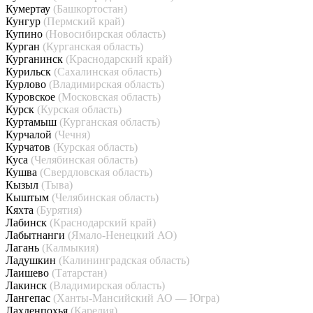
Кумертау
(Башкортостан)
Кунгур
(Пермский край)
Купино
(Новосибирская область)
Курган
(Курганская область)
Курганинск
(Краснодарский край)
Курильск
(Сахалинская область)
Курлово
(Владимирская область)
Куровское
(Московская область)
Курск
(Курская область)
Куртамыш
(Курганская область)
Курчалой
(Чечня)
Курчатов
(Курская область)
Куса
(Челябинская область)
Кушва
(Свердловская область)
Кызыл
(Тыва)
Кыштым
(Челябинская область)
Кяхта
(Бурятия)
Лабинск
(Краснодарский край)
Лабытнанги
(Ямало-Ненецкий АО)
Лагань
(Калмыкия)
Ладушкин
(Калининградская область)
Лаишево
(Татарстан)
Лакинск
(Владимирская область)
Лангепас
(Ханты-Мансийский АО — Югра)
Лахденпохья
(Карелия)