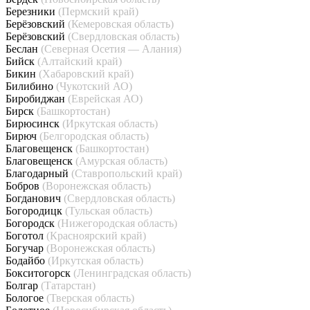
Березники
(Пермский край)
Берёзовский
(Кемеровская область)
Берёзовский
(Свердловская область)
Беслан
(Северная Осетия — Алания)
Бийск
(Алтайский край)
Бикин
(Хабаровский край)
Билибино
(Чукотский АО)
Биробиджан
(Еврейская АО)
Бирск
(Башкортостан)
Бирюсинск
(Иркутская область)
Бирюч
(Белгородская область)
Благовещенск
(Башкортостан)
Благовещенск
(Амурская область)
Благодарный
(Ставропольский край)
Бобров
(Воронежская область)
Богданович
(Свердловская область)
Богородицк
(Тульская область)
Богородск
(Нижегородская область)
Боготол
(Красноярский край)
Богучар
(Воронежская область)
Бодайбо
(Иркутская область)
Бокситогорск
(Ленинградская область)
Болгар
(Татарстан)
Бологое
(Тверская область)