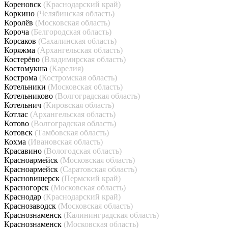
Кореновск
(Краснодарский край)
Коркино
(Челябинская область)
Королёв
(Московская область)
Короча
(Белгородская область)
Корсаков
(Сахалинская область)
Коряжма
(Архангельская область)
Костерёво
(Владимирская область)
Костомукша
(Карелия)
Кострома
(Костромская область)
Котельники
(Московская область)
Котельниково
(Волгоградская область)
Котельнич
(Кировская область)
Котлас
(Архангельская область)
Котово
(Волгоградская область)
Котовск
(Тамбовская область)
Кохма
(Ивановская область)
Красавино
(Вологодская область)
Красноармейск
(Московская область)
Красноармейск
(Саратовская область)
Красновишерск
(Пермский край)
Красногорск
(Московская область)
Краснодар
(Краснодарский край)
Краснозаводск
(Московская область)
Краснознаменск
(Калининградская область)
Краснознаменск
(Московская область)