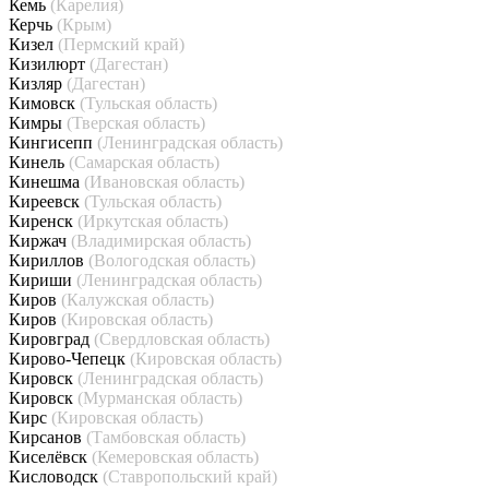
Кемь
(Карелия)
Керчь
(Крым)
Кизел
(Пермский край)
Кизилюрт
(Дагестан)
Кизляр
(Дагестан)
Кимовск
(Тульская область)
Кимры
(Тверская область)
Кингисепп
(Ленинградская область)
Кинель
(Самарская область)
Кинешма
(Ивановская область)
Киреевск
(Тульская область)
Киренск
(Иркутская область)
Киржач
(Владимирская область)
Кириллов
(Вологодская область)
Кириши
(Ленинградская область)
Киров
(Калужская область)
Киров
(Кировская область)
Кировград
(Свердловская область)
Кирово-Чепецк
(Кировская область)
Кировск
(Ленинградская область)
Кировск
(Мурманская область)
Кирс
(Кировская область)
Кирсанов
(Тамбовская область)
Киселёвск
(Кемеровская область)
Кисловодск
(Ставропольский край)