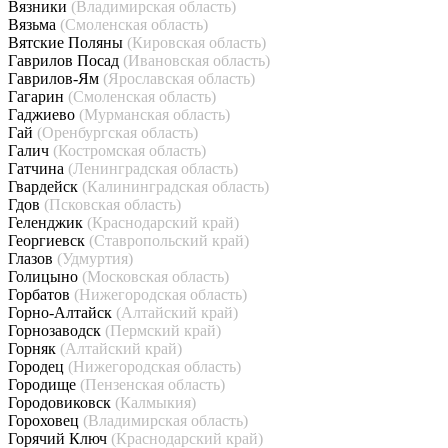
Вязники
(Владимирская область)
Вязьма
(Смоленская область)
Вятские Поляны
(Кировская область)
Гаврилов Посад
(Ивановская область)
Гаврилов-Ям
(Ярославская область)
Гагарин
(Смоленская область)
Гаджиево
(Мурманская область)
Гай
(Оренбургская область)
Галич
(Костромская область)
Гатчина
(Ленинградская область)
Гвардейск
(Калининградская область)
Гдов
(Псковская область)
Геленджик
(Краснодарский край)
Георгиевск
(Ставропольский край)
Глазов
(Удмуртия)
Голицыно
(Московская область)
Горбатов
(Нижегородская область)
Горно-Алтайск
(Алтайский край)
Горнозаводск
(Пермский край)
Горняк
(Алтайский край)
Городец
(Нижегородская область)
Городище
(Пензенская область)
Городовиковск
(Калмыкия)
Гороховец
(Владимирская область)
Горячий Ключ
(Краснодарский край)