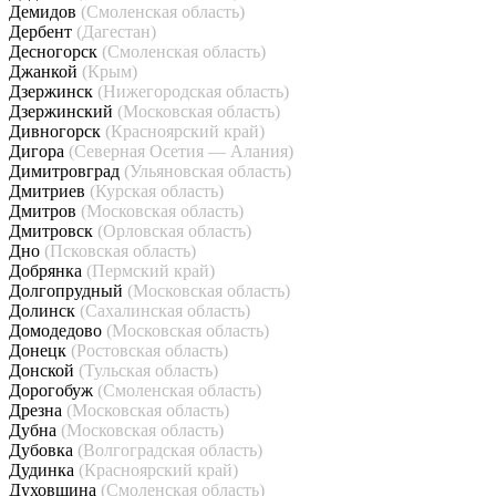
Демидов
(Смоленская область)
Дербент
(Дагестан)
Десногорск
(Смоленская область)
Джанкой
(Крым)
Дзержинск
(Нижегородская область)
Дзержинский
(Московская область)
Дивногорск
(Красноярский край)
Дигора
(Северная Осетия — Алания)
Димитровград
(Ульяновская область)
Дмитриев
(Курская область)
Дмитров
(Московская область)
Дмитровск
(Орловская область)
Дно
(Псковская область)
Добрянка
(Пермский край)
Долгопрудный
(Московская область)
Долинск
(Сахалинская область)
Домодедово
(Московская область)
Донецк
(Ростовская область)
Донской
(Тульская область)
Дорогобуж
(Смоленская область)
Дрезна
(Московская область)
Дубна
(Московская область)
Дубовка
(Волгоградская область)
Дудинка
(Красноярский край)
Духовщина
(Смоленская область)