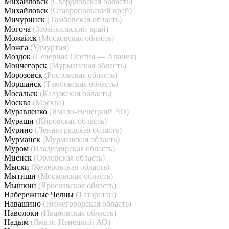
Михайловск
(Свердловская область)
Михайловск
(Ставропольский край)
Мичуринск
(Тамбовская область)
Могоча
(Забайкальский край)
Можайск
(Московская область)
Можга
(Удмуртия)
Моздок
(Северная Осетия — Алания)
Мончегорск
(Мурманская область)
Морозовск
(Ростовская область)
Моршанск
(Тамбовская область)
Мосальск
(Калужская область)
Москва
(Москва)
Муравленко
(Ямало-Ненецкий АО)
Мураши
(Кировская область)
Мурино
(Ленинградская область)
Мурманск
(Мурманская область)
Муром
(Владимирская область)
Мценск
(Орловская область)
Мыски
(Кемеровская область)
Мытищи
(Московская область)
Мышкин
(Ярославская область)
Набережные Челны
(Татарстан)
Навашино
(Нижегородская область)
Наволоки
(Ивановская область)
Надым
(Ямало-Ненецкий АО)