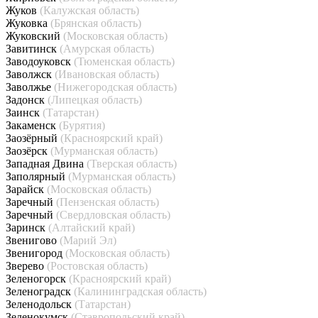
Жуков
(Калужская область)
Жуковка
(Брянская область)
Жуковский
(Московская область)
Завитинск
(Амурская область)
Заводоуковск
(Тюменская область)
Заволжск
(Ивановская область)
Заволжье
(Нижегородская область)
Задонск
(Липецкая область)
Заинск
(Татарстан)
Закаменск
(Бурятия)
Заозёрный
(Красноярский край)
Заозёрск
(Мурманская область)
Западная Двина
(Тверская область)
Заполярный
(Мурманская область)
Зарайск
(Московская область)
Заречный
(Пензенская область)
Заречный
(Свердловская область)
Заринск
(Алтайский край)
Звенигово
(Марий Эл)
Звенигород
(Московская область)
Зверево
(Ростовская область)
Зеленогорск
(Красноярский край)
Зеленоградск
(Калининградская область)
Зеленодольск
(Татарстан)
Зеленокумск
(Ставропольский край)