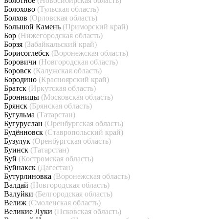
Болотное
(Новосибирская область)
Болохово
(Тульская область)
Болхов
(Орловская область)
Большой Камень
(Приморский край)
Бор
(Нижегородская область)
Борзя
(Забайкальский край)
Борисоглебск
(Воронежская область)
Боровичи
(Новгородская область)
Боровск
(Калужская область)
Бородино
(Красноярский край)
Братск
(Иркутская область)
Бронницы
(Московская область)
Брянск
(Брянская область)
Бугульма
(Татарстан)
Бугуруслан
(Оренбургская область)
Будённовск
(Ставропольский край)
Бузулук
(Оренбургская область)
Буинск
(Татарстан)
Буй
(Костромская область)
Буйнакск
(Дагестан)
Бутурлиновка
(Воронежская область)
Валдай
(Новгородская область)
Валуйки
(Белгородская область)
Велиж
(Смоленская область)
Великие Луки
(Псковская область)