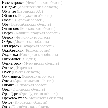
Нязепетровск
(Челябинская область)
Няндома
(Архангельская область)
Облучье
(Еврейская АО)
Обнинск
(Калужская область)
Обоянь
(Курская область)
Обь
(Новосибирская область)
Одинцово
(Московская область)
Озёрск
(Калининградская область)
Озёрск
(Челябинская область)
Озёры
(Московская область)
Октябрьск
(Самарская область)
Октябрьский
(Башкортостан)
Окуловка
(Новгородская область)
Олёкминск
(Якутия)
Оленегорск
(Мурманская область)
Олонец
(Карелия)
Омск
(Омская область)
Омутнинск
(Кировская область)
Онега
(Архангельская область)
Опочка
(Псковская область)
Орёл
(Орловская область)
Оренбург
(Оренбургская область)
Орехово-Зуево
(Московская область)
Орлов
(Кировская область)
Орск
(Оренбургская область)