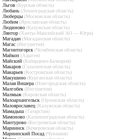
Льгов
(Курская область)
Любань
(Ленинградская область)
Люберцы
(Московская область)
Любим
(Ярославская область)
Людиново
(Калужская область)
Лянтор
(Ханты-Мансийский АО — Югра)
Магадан
(Магаданская область)
Магас
(Ингушетия)
Магнитогорск
(Челябинская область)
Майкоп
(Адыгея)
Майский
(Кабардино-Балкария)
Макаров
(Сахалинская область)
Макарьев
(Костромская область)
Макушино
(Курганская область)
Малая Вишера
(Новгородская область)
Малгобек
(Ингушетия)
Малмыж
(Кировская область)
Малоархангельск
(Орловская область)
Малоярославец
(Калужская область)
Мамадыш
(Татарстан)
Мамоново
(Калининградская область)
Мантурово
(Костромская область)
Мариинск
(Кемеровская область)
Мариинский Посад
(Чувашия)