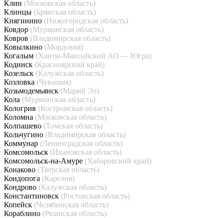
Клин
(Московская область)
Клинцы
(Брянская область)
Княгинино
(Нижегородская область)
Ковдор
(Мурманская область)
Ковров
(Владимирская область)
Ковылкино
(Мордовия)
Когалым
(Ханты-Мансийский АО — Югра)
Кодинск
(Красноярский край)
Козельск
(Калужская область)
Козловка
(Чувашия)
Козьмодемьянск
(Марий Эл)
Кола
(Мурманская область)
Кологрив
(Костромская область)
Коломна
(Московская область)
Колпашево
(Томская область)
Кольчугино
(Владимирская область)
Коммунар
(Ленинградская область)
Комсомольск
(Ивановская область)
Комсомольск-на-Амуре
(Хабаровский край)
Конаково
(Тверская область)
Кондопога
(Карелия)
Кондрово
(Калужская область)
Константиновск
(Ростовская область)
Копейск
(Челябинская область)
Кораблино
(Рязанская область)