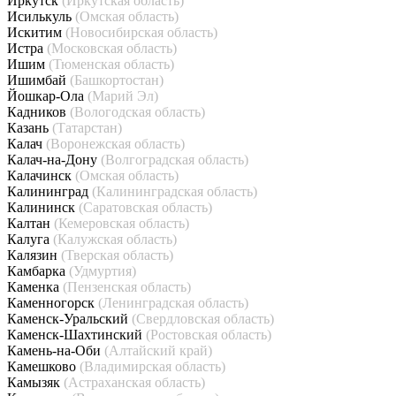
Иркутск
(Иркутская область)
Исилькуль
(Омская область)
Искитим
(Новосибирская область)
Истра
(Московская область)
Ишим
(Тюменская область)
Ишимбай
(Башкортостан)
Йошкар-Ола
(Марий Эл)
Кадников
(Вологодская область)
Казань
(Татарстан)
Калач
(Воронежская область)
Калач-на-Дону
(Волгоградская область)
Калачинск
(Омская область)
Калининград
(Калининградская область)
Калининск
(Саратовская область)
Калтан
(Кемеровская область)
Калуга
(Калужская область)
Калязин
(Тверская область)
Камбарка
(Удмуртия)
Каменка
(Пензенская область)
Каменногорск
(Ленинградская область)
Каменск-Уральский
(Свердловская область)
Каменск-Шахтинский
(Ростовская область)
Камень-на-Оби
(Алтайский край)
Камешково
(Владимирская область)
Камызяк
(Астраханская область)