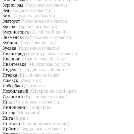
Зерноград
(Ростовская область)
Зея
(Амурская область)
Зима
(Иркутская область)
Златоуст
(Челябинская область)
Злынка
(Брянская область)
Змеиногорск
(Алтайский край)
Знаменск
(Астраханская область)
Зубцов
(Тверская область)
Зуевка
(Кировская область)
Ивангород
(Ленинградская область)
Иваново
(Ивановская область)
Ивантеевка
(Московская область)
Ивдель
(Свердловская область)
Игарка
(Красноярский край)
Ижевск
(Удмуртия)
Избербаш
(Дагестан)
Изобильный
(Ставропольский край)
Иланский
(Красноярский край)
Инза
(Ульяновская область)
Иннополис
(Татарстан)
Инсар
(Мордовия)
Инта
(Коми)
Ипатово
(Ставропольский край)
Ирбит
(Свердловская область)