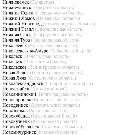
Нижнекамск
(Татарстан)
Нижнеудинск
(Иркутская область)
Нижние Серги
(Свердловская область)
Нижний Ломов
(Пензенская область)
Нижний Новгород
(Нижегородская область)
Нижний Тагил
(Свердловская область)
Нижняя Салда
(Свердловская область)
Нижняя Тура
(Свердловская область)
Николаевск
(Волгоградская область)
Николаевск-на-Амуре
(Хабаровский край)
Никольск
(Вологодская область)
Никольск
(Пензенская область)
Никольское
(Ленинградская область)
Новая Ладога
(Ленинградская область)
Новая Ляля
(Свердловская область)
Новоалександровск
(Ставропольский край)
Новоалтайск
(Алтайский край)
Новоаннинский
(Волгоградская область)
Нововоронеж
(Воронежская область)
Новодвинск
(Архангельская область)
Новозыбков
(Брянская область)
Новокубанск
(Краснодарский край)
Новокузнецк
(Кемеровская область)
Новокуйбышевск
(Самарская область)
Новомичуринск
(Рязанская область)