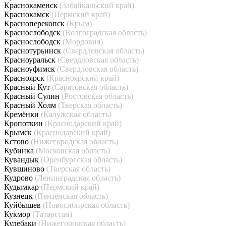
Краснокаменск
(Забайкальский край)
Краснокамск
(Пермский край)
Красноперекопск
(Крым)
Краснослободск
(Волгоградская область)
Краснослободск
(Мордовия)
Краснотурьинск
(Свердловская область)
Красноуральск
(Свердловская область)
Красноуфимск
(Свердловская область)
Красноярск
(Красноярский край)
Красный Кут
(Саратовская область)
Красный Сулин
(Ростовская область)
Красный Холм
(Тверская область)
Кремёнки
(Калужская область)
Кропоткин
(Краснодарский край)
Крымск
(Краснодарский край)
Кстово
(Нижегородская область)
Кубинка
(Московская область)
Кувандык
(Оренбургская область)
Кувшиново
(Тверская область)
Кудрово
(Ленинградская область)
Кудымкар
(Пермский край)
Кузнецк
(Пензенская область)
Куйбышев
(Новосибирская область)
Кукмор
(Татарстан)
Кулебаки
(Нижегородская область)