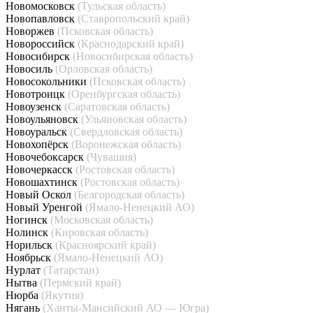
Новомосковск
(Тульская область)
Новопавловск
(Ставропольский край)
Новоржев
(Псковская область)
Новороссийск
(Краснодарский край)
Новосибирск
(Новосибирская область)
Новосиль
(Орловская область)
Новосокольники
(Псковская область)
Новотроицк
(Оренбургская область)
Новоузенск
(Саратовская область)
Новоульяновск
(Ульяновская область)
Новоуральск
(Свердловская область)
Новохопёрск
(Воронежская область)
Новочебоксарск
(Чувашия)
Новочеркасск
(Ростовская область)
Новошахтинск
(Ростовская область)
Новый Оскол
(Белгородская область)
Новый Уренгой
(Ямало-Ненецкий АО)
Ногинск
(Московская область)
Нолинск
(Кировская область)
Норильск
(Красноярский край)
Ноябрьск
(Ямало-Ненецкий АО)
Нурлат
(Татарстан)
Нытва
(Пермский край)
Нюрба
(Якутия)
Нягань
(Ханты-Мансийский АО — Югра)