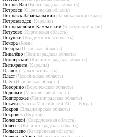
Петров Вал
(Волгоградская область)
Петровск
(Саратовская область)
Петровск-Забайкальский
(Забайкальский край)
Петрозаводск
(Карелия)
Петропавловск-Камчатский
(Камчатский край)
Петухово
(Курганская область)
Петушки
(Владимирская область)
Печора
(Коми)
Печоры
(Псковская область)
Пикалёво
(Ленинградская область)
Пионерский
(Калининградская область)
Питкяранта
(Карелия)
Плавск
(Тульская область)
Пласт
(Челябинская область)
Плёс
(Ивановская область)
Поворино
(Воронежская область)
Подольск
(Московская область)
Подпорожье
(Ленинградская область)
Покачи
(Ханты-Мансийский АО — Югра)
Покров
(Владимирская область)
Покровск
(Якутия)
Полевской
(Свердловская область)
Полесск
(Калининградская область)
Полысаево
(Кемеровская область)
Полярные Зори
(Мурманская область)