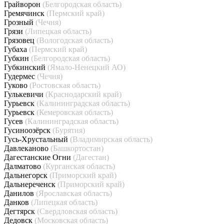
Грайворон
(Белгородская область)
Гремячинск
(Пермский край)
Грозный
(Чечня)
Грязи
(Липецкая область)
Грязовец
(Вологодская область)
Губаха
(Пермский край)
Губкин
(Белгородская область)
Губкинский
(Ямало-Ненецкий АО)
Гудермес
(Чечня)
Гуково
(Ростовская область)
Гулькевичи
(Краснодарский край)
Гурьевск
(Калининградская область)
Гурьевск
(Кемеровская область)
Гусев
(Калининградская область)
Гусиноозёрск
(Бурятия)
Гусь-Хрустальный
(Владимирская область)
Давлеканово
(Башкортостан)
Дагестанские Огни
(Дагестан)
Далматово
(Курганская область)
Дальнегорск
(Приморский край)
Дальнереченск
(Приморский край)
Данилов
(Ярославская область)
Данков
(Липецкая область)
Дегтярск
(Свердловская область)
Дедовск
(Московская область)