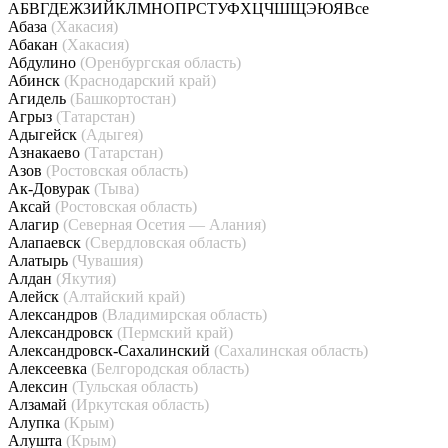
А
Б
В
Г
Д
Е
Ж
З
И
Й
К
Л
М
Н
О
П
Р
С
Т
У
Ф
Х
Ц
Ч
Ш
Щ
Э
Ю
Я
Все
Абаза
(Хакасия)
Абакан
(Хакасия)
Абдулино
(Оренбургская область)
Абинск
(Краснодарский край)
Агидель
(Башкортостан)
Агрыз
(Татарстан)
Адыгейск
(Адыгея)
Азнакаево
(Татарстан)
Азов
(Ростовская область)
Ак-Довурак
(Тыва)
Аксай
(Ростовская область)
Алагир
(Северная Осетия — Алания)
Алапаевск
(Свердловская область)
Алатырь
(Чувашия)
Алдан
(Якутия)
Алейск
(Алтайский край)
Александров
(Владимирская область)
Александровск
(Пермский край)
Александровск-Сахалинский
(Сахалинская область)
Алексеевка
(Белгородская область)
Алексин
(Тульская область)
Алзамай
(Иркутская область)
Алупка
(Крым)
Алушта
(Крым)