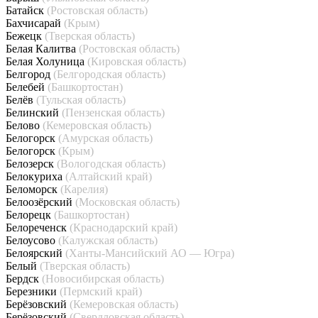
Батайск
(Ростовская область)
Бахчисарай
(Крым)
Бежецк
(Тверская область)
Белая Калитва
(Ростовская область)
Белая Холуница
(Кировская область)
Белгород
(Белгородская область)
Белебей
(Башкортостан)
Белёв
(Тульская область)
Белинский
(Пензенская область)
Белово
(Кемеровская область)
Белогорск
(Амурская область)
Белогорск
(Крым)
Белозерск
(Вологодская область)
Белокуриха
(Алтайский край)
Беломорск
(Карелия)
Белоозёрский
(Московская область)
Белорецк
(Башкортостан)
Белореченск
(Краснодарский край)
Белоусово
(Калужская область)
Белоярский
(Ханты-Мансийский АО — Югра)
Белый
(Тверская область)
Бердск
(Новосибирская область)
Березники
(Пермский край)
Берёзовский
(Кемеровская область)
Берёзовский
(Свердловская область)