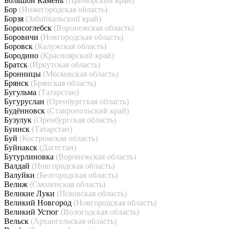
Большой Камень
(Приморский край)
Бор
(Нижегородская область)
Борзя
(Забайкальский край)
Борисоглебск
(Воронежская область)
Боровичи
(Новгородская область)
Боровск
(Калужская область)
Бородино
(Красноярский край)
Братск
(Иркутская область)
Бронницы
(Московская область)
Брянск
(Брянская область)
Бугульма
(Татарстан)
Бугуруслан
(Оренбургская область)
Будённовск
(Ставропольский край)
Бузулук
(Оренбургская область)
Буинск
(Татарстан)
Буй
(Костромская область)
Буйнакск
(Дагестан)
Бутурлиновка
(Воронежская область)
Валдай
(Новгородская область)
Валуйки
(Белгородская область)
Велиж
(Смоленская область)
Великие Луки
(Псковская область)
Великий Новгород
(Новгородская область)
Великий Устюг
(Вологодская область)
Вельск
(Архангельская область)