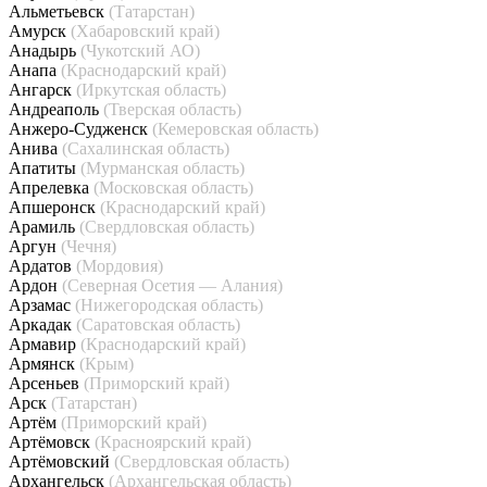
Альметьевск
(Татарстан)
Амурск
(Хабаровский край)
Анадырь
(Чукотский АО)
Анапа
(Краснодарский край)
Ангарск
(Иркутская область)
Андреаполь
(Тверская область)
Анжеро-Судженск
(Кемеровская область)
Анива
(Сахалинская область)
Апатиты
(Мурманская область)
Апрелевка
(Московская область)
Апшеронск
(Краснодарский край)
Арамиль
(Свердловская область)
Аргун
(Чечня)
Ардатов
(Мордовия)
Ардон
(Северная Осетия — Алания)
Арзамас
(Нижегородская область)
Аркадак
(Саратовская область)
Армавир
(Краснодарский край)
Армянск
(Крым)
Арсеньев
(Приморский край)
Арск
(Татарстан)
Артём
(Приморский край)
Артёмовск
(Красноярский край)
Артёмовский
(Свердловская область)
Архангельск
(Архангельская область)