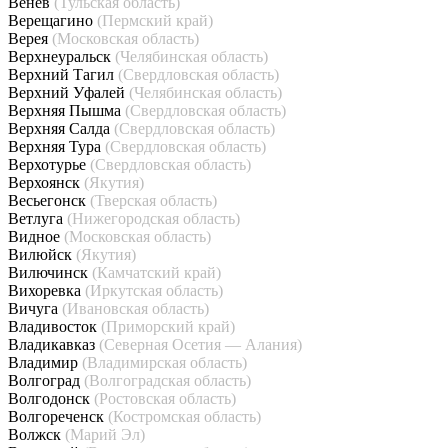
Венёв
(Тульская область)
Верещагино
(Пермский край)
Верея
(Московская область)
Верхнеуральск
(Челябинская область)
Верхний Тагил
(Свердловская область)
Верхний Уфалей
(Челябинская область)
Верхняя Пышма
(Свердловская область)
Верхняя Салда
(Свердловская область)
Верхняя Тура
(Свердловская область)
Верхотурье
(Свердловская область)
Верхоянск
(Якутия)
Весьегонск
(Тверская область)
Ветлуга
(Нижегородская область)
Видное
(Московская область)
Вилюйск
(Якутия)
Вилючинск
(Камчатский край)
Вихоревка
(Иркутская область)
Вичуга
(Ивановская область)
Владивосток
(Приморский край)
Владикавказ
(Северная Осетия — Алания)
Владимир
(Владимирская область)
Волгоград
(Волгоградская область)
Волгодонск
(Ростовская область)
Волгореченск
(Костромская область)
Волжск
(Марий Эл)