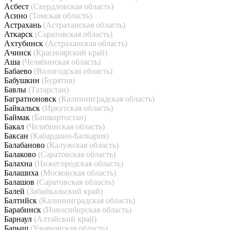
Асбест
(Свердловская область)
Асино
(Томская область)
Астрахань
(Астраханская область)
Аткарск
(Саратовская область)
Ахтубинск
(Астраханская область)
Ачинск
(Красноярский край)
Аша
(Челябинская область)
Бабаево
(Вологодская область)
Бабушкин
(Бурятия)
Бавлы
(Татарстан)
Багратионовск
(Калининградская область)
Байкальск
(Иркутская область)
Баймак
(Башкортостан)
Бакал
(Челябинская область)
Баксан
(Кабардино-Балкария)
Балабаново
(Калужская область)
Балаково
(Саратовская область)
Балахна
(Нижегородская область)
Балашиха
(Московская область)
Балашов
(Саратовская область)
Балей
(Забайкальский край)
Балтийск
(Калининградская область)
Барабинск
(Новосибирская область)
Барнаул
(Алтайский край)
Барыш
(Ульяновская область)