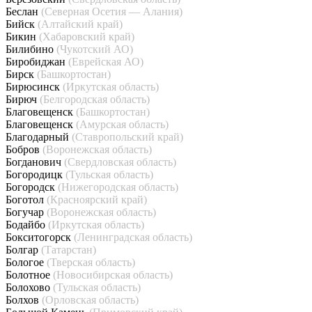
Беслан
(Северная Осетия — Алания)
Бийск
(Алтайский край)
Бикин
(Хабаровский край)
Билибино
(Чукотский АО)
Биробиджан
(Еврейская АО)
Бирск
(Башкортостан)
Бирюсинск
(Иркутская область)
Бирюч
(Белгородская область)
Благовещенск
(Башкортостан)
Благовещенск
(Амурская область)
Благодарный
(Ставропольский край)
Бобров
(Воронежская область)
Богданович
(Свердловская область)
Богородицк
(Тульская область)
Богородск
(Нижегородская область)
Боготол
(Красноярский край)
Богучар
(Воронежская область)
Бодайбо
(Иркутская область)
Бокситогорск
(Ленинградская область)
Болгар
(Татарстан)
Бологое
(Тверская область)
Болотное
(Новосибирская область)
Болохово
(Тульская область)
Болхов
(Орловская область)