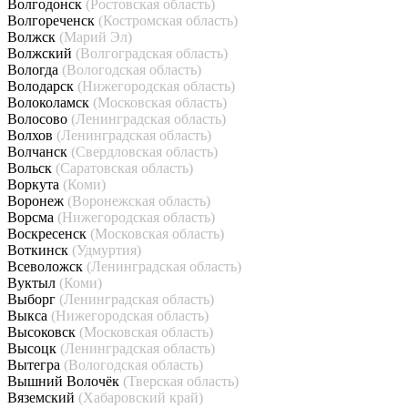
Волгодонск
(Ростовская область)
Волгореченск
(Костромская область)
Волжск
(Марий Эл)
Волжский
(Волгоградская область)
Вологда
(Вологодская область)
Володарск
(Нижегородская область)
Волоколамск
(Московская область)
Волосово
(Ленинградская область)
Волхов
(Ленинградская область)
Волчанск
(Свердловская область)
Вольск
(Саратовская область)
Воркута
(Коми)
Воронеж
(Воронежская область)
Ворсма
(Нижегородская область)
Воскресенск
(Московская область)
Воткинск
(Удмуртия)
Всеволожск
(Ленинградская область)
Вуктыл
(Коми)
Выборг
(Ленинградская область)
Выкса
(Нижегородская область)
Высоковск
(Московская область)
Высоцк
(Ленинградская область)
Вытегра
(Вологодская область)
Вышний Волочёк
(Тверская область)
Вяземский
(Хабаровский край)