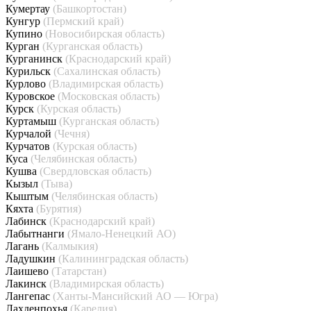
Кумертау
(Башкортостан)
Кунгур
(Пермский край)
Купино
(Новосибирская область)
Курган
(Курганская область)
Курганинск
(Краснодарский край)
Курильск
(Сахалинская область)
Курлово
(Владимирская область)
Куровское
(Московская область)
Курск
(Курская область)
Куртамыш
(Курганская область)
Курчалой
(Чечня)
Курчатов
(Курская область)
Куса
(Челябинская область)
Кушва
(Свердловская область)
Кызыл
(Тыва)
Кыштым
(Челябинская область)
Кяхта
(Бурятия)
Лабинск
(Краснодарский край)
Лабытнанги
(Ямало-Ненецкий АО)
Лагань
(Калмыкия)
Ладушкин
(Калининградская область)
Лаишево
(Татарстан)
Лакинск
(Владимирская область)
Лангепас
(Ханты-Мансийский АО — Югра)
Лахденпохья
(Карелия)