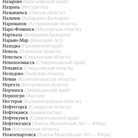
Назарово
(Красноярский край)
Назрань
(Ингушетия)
Называевск
(Омская область)
Нальчик
(Кабардино-Балкария)
Нариманов
(Астраханская область)
Наро-Фоминск
(Московская область)
Нарткала
(Кабардино-Балкария)
Нарьян-Мар
(Ненецкий АО)
Находка
(Приморский край)
Невель
(Псковская область)
Невельск
(Сахалинская область)
Невинномысск
(Ставропольский край)
Невьянск
(Свердловская область)
Нелидово
(Тверская область)
Неман
(Калининградская область)
Нерехта
(Костромская область)
Нерчинск
(Забайкальский край)
Нерюнгри
(Якутия)
Нестеров
(Калининградская область)
Нефтегорск
(Самарская область)
Нефтекамск
(Башкортостан)
Нефтекумск
(Ставропольский край)
Нефтеюганск
(Ханты-Мансийский АО — Югра)
Нея
(Костромская область)
Нижневартовск
(Ханты-Мансийский АО — Югра)