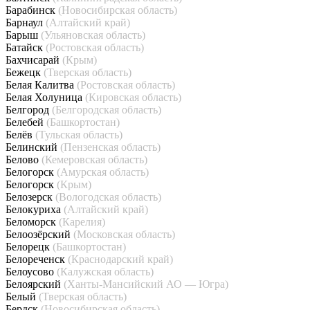
Барабинск
(Новосибирская область)
Барнаул
(Алтайский край)
Барыш
(Ульяновская область)
Батайск
(Ростовская область)
Бахчисарай
(Крым)
Бежецк
(Тверская область)
Белая Калитва
(Ростовская область)
Белая Холуница
(Кировская область)
Белгород
(Белгородская область)
Белебей
(Башкортостан)
Белёв
(Тульская область)
Белинский
(Пензенская область)
Белово
(Кемеровская область)
Белогорск
(Амурская область)
Белогорск
(Крым)
Белозерск
(Вологодская область)
Белокуриха
(Алтайский край)
Беломорск
(Карелия)
Белоозёрский
(Московская область)
Белорецк
(Башкортостан)
Белореченск
(Краснодарский край)
Белоусово
(Калужская область)
Белоярский
(Ханты-Мансийский АО — Югра)
Белый
(Тверская область)
Бердск
(Новосибирская область)