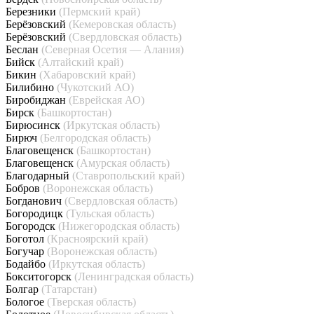
Березники
(Пермский край)
Берёзовский
(Кемеровская область)
Берёзовский
(Свердловская область)
Беслан
(Северная Осетия — Алания)
Бийск
(Алтайский край)
Бикин
(Хабаровский край)
Билибино
(Чукотский АО)
Биробиджан
(Еврейская АО)
Бирск
(Башкортостан)
Бирюсинск
(Иркутская область)
Бирюч
(Белгородская область)
Благовещенск
(Башкортостан)
Благовещенск
(Амурская область)
Благодарный
(Ставропольский край)
Бобров
(Воронежская область)
Богданович
(Свердловская область)
Богородицк
(Тульская область)
Богородск
(Нижегородская область)
Боготол
(Красноярский край)
Богучар
(Воронежская область)
Бодайбо
(Иркутская область)
Бокситогорск
(Ленинградская область)
Болгар
(Татарстан)
Бологое
(Тверская область)