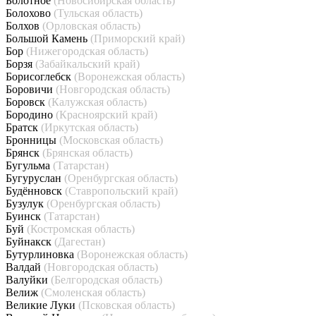
Болотное
(Новосибирская область)
Болохово
(Тульская область)
Болхов
(Орловская область)
Большой Камень
(Приморский край)
Бор
(Нижегородская область)
Борзя
(Забайкальский край)
Борисоглебск
(Воронежская область)
Боровичи
(Новгородская область)
Боровск
(Калужская область)
Бородино
(Красноярский край)
Братск
(Иркутская область)
Бронницы
(Московская область)
Брянск
(Брянская область)
Бугульма
(Татарстан)
Бугуруслан
(Оренбургская область)
Будённовск
(Ставропольский край)
Бузулук
(Оренбургская область)
Буинск
(Татарстан)
Буй
(Костромская область)
Буйнакск
(Дагестан)
Бутурлиновка
(Воронежская область)
Валдай
(Новгородская область)
Валуйки
(Белгородская область)
Велиж
(Смоленская область)
Великие Луки
(Псковская область)