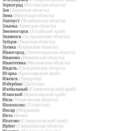
Зерноград
(Ростовская область)
Зея
(Амурская область)
Зима
(Иркутская область)
Златоуст
(Челябинская область)
Злынка
(Брянская область)
Змеиногорск
(Алтайский край)
Знаменск
(Астраханская область)
Зубцов
(Тверская область)
Зуевка
(Кировская область)
Ивангород
(Ленинградская область)
Иваново
(Ивановская область)
Ивантеевка
(Московская область)
Ивдель
(Свердловская область)
Игарка
(Красноярский край)
Ижевск
(Удмуртия)
Избербаш
(Дагестан)
Изобильный
(Ставропольский край)
Иланский
(Красноярский край)
Инза
(Ульяновская область)
Иннополис
(Татарстан)
Инсар
(Мордовия)
Инта
(Коми)
Ипатово
(Ставропольский край)
Ирбит
(Свердловская область)