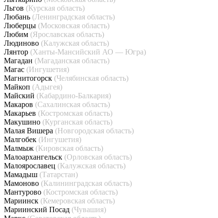
Льгов
(Курская область)
Любань
(Ленинградская область)
Люберцы
(Московская область)
Любим
(Ярославская область)
Людиново
(Калужская область)
Лянтор
(Ханты-Мансийский АО — Югра)
Магадан
(Магаданская область)
Магас
(Ингушетия)
Магнитогорск
(Челябинская область)
Майкоп
(Адыгея)
Майский
(Кабардино-Балкария)
Макаров
(Сахалинская область)
Макарьев
(Костромская область)
Макушино
(Курганская область)
Малая Вишера
(Новгородская область)
Малгобек
(Ингушетия)
Малмыж
(Кировская область)
Малоархангельск
(Орловская область)
Малоярославец
(Калужская область)
Мамадыш
(Татарстан)
Мамоново
(Калининградская область)
Мантурово
(Костромская область)
Мариинск
(Кемеровская область)
Мариинский Посад
(Чувашия)