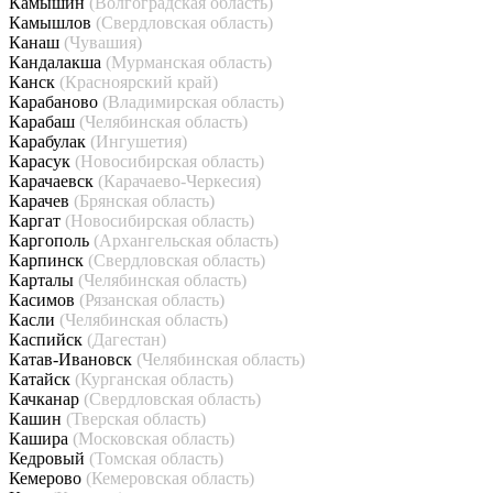
Камышин
(Волгоградская область)
Камышлов
(Свердловская область)
Канаш
(Чувашия)
Кандалакша
(Мурманская область)
Канск
(Красноярский край)
Карабаново
(Владимирская область)
Карабаш
(Челябинская область)
Карабулак
(Ингушетия)
Карасук
(Новосибирская область)
Карачаевск
(Карачаево-Черкесия)
Карачев
(Брянская область)
Каргат
(Новосибирская область)
Каргополь
(Архангельская область)
Карпинск
(Свердловская область)
Карталы
(Челябинская область)
Касимов
(Рязанская область)
Касли
(Челябинская область)
Каспийск
(Дагестан)
Катав-Ивановск
(Челябинская область)
Катайск
(Курганская область)
Качканар
(Свердловская область)
Кашин
(Тверская область)
Кашира
(Московская область)
Кедровый
(Томская область)
Кемерово
(Кемеровская область)