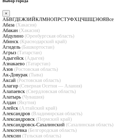
Выбор города
×
А
Б
В
Г
Д
Е
Ж
З
И
Й
К
Л
М
Н
О
П
Р
С
Т
У
Ф
Х
Ц
Ч
Ш
Щ
Э
Ю
Я
Все
Абаза
(Хакасия)
Абакан
(Хакасия)
Абдулино
(Оренбургская область)
Абинск
(Краснодарский край)
Агидель
(Башкортостан)
Агрыз
(Татарстан)
Адыгейск
(Адыгея)
Азнакаево
(Татарстан)
Азов
(Ростовская область)
Ак-Довурак
(Тыва)
Аксай
(Ростовская область)
Алагир
(Северная Осетия — Алания)
Алапаевск
(Свердловская область)
Алатырь
(Чувашия)
Алдан
(Якутия)
Алейск
(Алтайский край)
Александров
(Владимирская область)
Александровск
(Пермский край)
Александровск-Сахалинский
(Сахалинская область)
Алексеевка
(Белгородская область)
Алексин
(Тульская область)