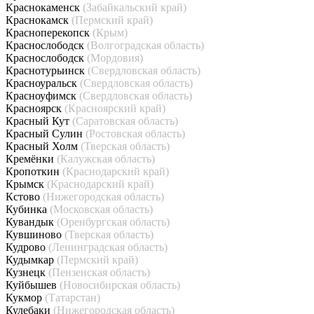
Краснокаменск
(Забайкальский край)
Краснокамск
(Пермский край)
Красноперекопск
(Крым)
Краснослободск
(Волгоградская область)
Краснослободск
(Мордовия)
Краснотурьинск
(Свердловская область)
Красноуральск
(Свердловская область)
Красноуфимск
(Свердловская область)
Красноярск
(Красноярский край)
Красный Кут
(Саратовская область)
Красный Сулин
(Ростовская область)
Красный Холм
(Тверская область)
Кремёнки
(Калужская область)
Кропоткин
(Краснодарский край)
Крымск
(Краснодарский край)
Кстово
(Нижегородская область)
Кубинка
(Московская область)
Кувандык
(Оренбургская область)
Кувшиново
(Тверская область)
Кудрово
(Ленинградская область)
Кудымкар
(Пермский край)
Кузнецк
(Пензенская область)
Куйбышев
(Новосибирская область)
Кукмор
(Татарстан)
Кулебаки
(Нижегородская область)