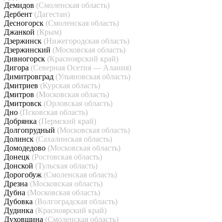
Демидов
(Смоленская область)
Дербент
(Дагестан)
Десногорск
(Смоленская область)
Джанкой
(Крым)
Дзержинск
(Нижегородская область)
Дзержинский
(Московская область)
Дивногорск
(Красноярский край)
Дигора
(Северная Осетия — Алания)
Димитровград
(Ульяновская область)
Дмитриев
(Курская область)
Дмитров
(Московская область)
Дмитровск
(Орловская область)
Дно
(Псковская область)
Добрянка
(Пермский край)
Долгопрудный
(Московская область)
Долинск
(Сахалинская область)
Домодедово
(Московская область)
Донецк
(Ростовская область)
Донской
(Тульская область)
Дорогобуж
(Смоленская область)
Дрезна
(Московская область)
Дубна
(Московская область)
Дубовка
(Волгоградская область)
Дудинка
(Красноярский край)
Духовщина
(Смоленская область)