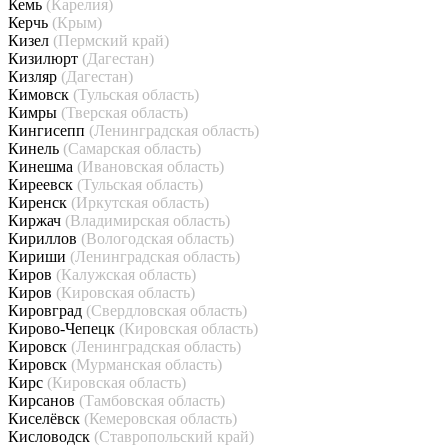
Кемь
(Карелия)
Керчь
(Крым)
Кизел
(Пермский край)
Кизилюрт
(Дагестан)
Кизляр
(Дагестан)
Кимовск
(Тульская область)
Кимры
(Тверская область)
Кингисепп
(Ленинградская область)
Кинель
(Самарская область)
Кинешма
(Ивановская область)
Киреевск
(Тульская область)
Киренск
(Иркутская область)
Киржач
(Владимирская область)
Кириллов
(Вологодская область)
Кириши
(Ленинградская область)
Киров
(Калужская область)
Киров
(Кировская область)
Кировград
(Свердловская область)
Кирово-Чепецк
(Кировская область)
Кировск
(Ленинградская область)
Кировск
(Мурманская область)
Кирс
(Кировская область)
Кирсанов
(Тамбовская область)
Киселёвск
(Кемеровская область)
Кисловодск
(Ставропольский край)