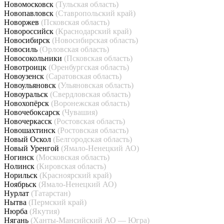
Новомосковск
(Тульская область)
Новопавловск
(Ставропольский край)
Новоржев
(Псковская область)
Новороссийск
(Краснодарский край)
Новосибирск
(Новосибирская область)
Новосиль
(Орловская область)
Новосокольники
(Псковская область)
Новотроицк
(Оренбургская область)
Новоузенск
(Саратовская область)
Новоульяновск
(Ульяновская область)
Новоуральск
(Свердловская область)
Новохопёрск
(Воронежская область)
Новочебоксарск
(Чувашия)
Новочеркасск
(Ростовская область)
Новошахтинск
(Ростовская область)
Новый Оскол
(Белгородская область)
Новый Уренгой
(Ямало-Ненецкий АО)
Ногинск
(Московская область)
Нолинск
(Кировская область)
Норильск
(Красноярский край)
Ноябрьск
(Ямало-Ненецкий АО)
Нурлат
(Татарстан)
Нытва
(Пермский край)
Нюрба
(Якутия)
Нягань
(Ханты-Мансийский АО — Югра)