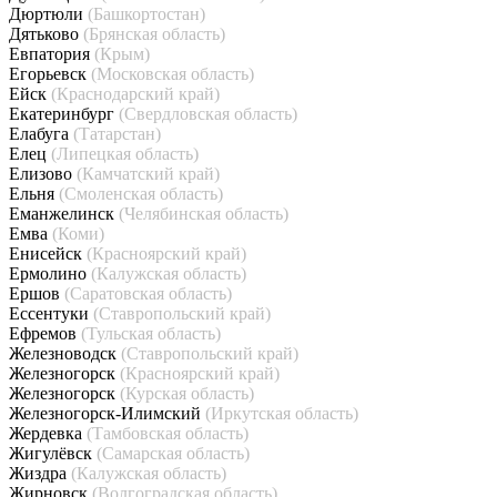
Дюртюли
(Башкортостан)
Дятьково
(Брянская область)
Евпатория
(Крым)
Егорьевск
(Московская область)
Ейск
(Краснодарский край)
Екатеринбург
(Свердловская область)
Елабуга
(Татарстан)
Елец
(Липецкая область)
Елизово
(Камчатский край)
Ельня
(Смоленская область)
Еманжелинск
(Челябинская область)
Емва
(Коми)
Енисейск
(Красноярский край)
Ермолино
(Калужская область)
Ершов
(Саратовская область)
Ессентуки
(Ставропольский край)
Ефремов
(Тульская область)
Железноводск
(Ставропольский край)
Железногорск
(Красноярский край)
Железногорск
(Курская область)
Железногорск-Илимский
(Иркутская область)
Жердевка
(Тамбовская область)
Жигулёвск
(Самарская область)
Жиздра
(Калужская область)
Жирновск
(Волгоградская область)