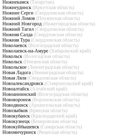
Нижнекамск
(Татарстан)
Нижнеудинск
(Иркутская область)
Нижние Серги
(Свердловская область)
Нижний Ломов
(Пензенская область)
Нижний Новгород
(Нижегородская область)
Нижний Тагил
(Свердловская область)
Нижняя Салда
(Свердловская область)
Нижняя Тура
(Свердловская область)
Николаевск
(Волгоградская область)
Николаевск-на-Амуре
(Хабаровский край)
Никольск
(Вологодская область)
Никольск
(Пензенская область)
Никольское
(Ленинградская область)
Новая Ладога
(Ленинградская область)
Новая Ляля
(Свердловская область)
Новоалександровск
(Ставропольский край)
Новоалтайск
(Алтайский край)
Новоаннинский
(Волгоградская область)
Нововоронеж
(Воронежская область)
Новодвинск
(Архангельская область)
Новозыбков
(Брянская область)
Новокубанск
(Краснодарский край)
Новокузнецк
(Кемеровская область)
Новокуйбышевск
(Самарская область)
Новомичуринск
(Рязанская область)