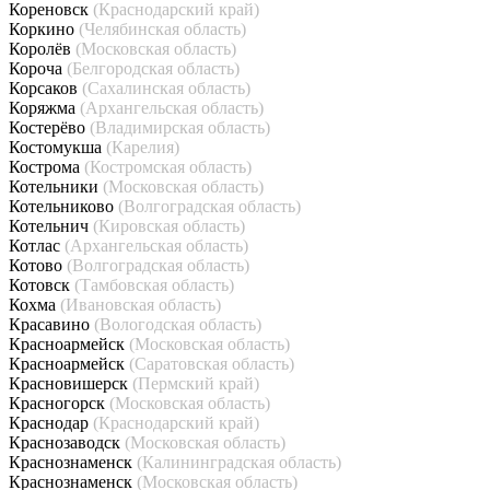
Кореновск
(Краснодарский край)
Коркино
(Челябинская область)
Королёв
(Московская область)
Короча
(Белгородская область)
Корсаков
(Сахалинская область)
Коряжма
(Архангельская область)
Костерёво
(Владимирская область)
Костомукша
(Карелия)
Кострома
(Костромская область)
Котельники
(Московская область)
Котельниково
(Волгоградская область)
Котельнич
(Кировская область)
Котлас
(Архангельская область)
Котово
(Волгоградская область)
Котовск
(Тамбовская область)
Кохма
(Ивановская область)
Красавино
(Вологодская область)
Красноармейск
(Московская область)
Красноармейск
(Саратовская область)
Красновишерск
(Пермский край)
Красногорск
(Московская область)
Краснодар
(Краснодарский край)
Краснозаводск
(Московская область)
Краснознаменск
(Калининградская область)
Краснознаменск
(Московская область)