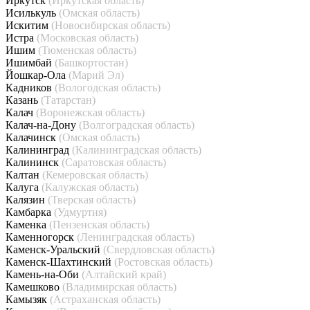
Иркутск
(Иркутская область)
Исилькуль
(Омская область)
Искитим
(Новосибирская область)
Истра
(Московская область)
Ишим
(Тюменская область)
Ишимбай
(Башкортостан)
Йошкар-Ола
(Марий Эл)
Кадников
(Вологодская область)
Казань
(Татарстан)
Калач
(Воронежская область)
Калач-на-Дону
(Волгоградская область)
Калачинск
(Омская область)
Калининград
(Калининградская область)
Калининск
(Саратовская область)
Калтан
(Кемеровская область)
Калуга
(Калужская область)
Калязин
(Тверская область)
Камбарка
(Удмуртия)
Каменка
(Пензенская область)
Каменногорск
(Ленинградская область)
Каменск-Уральский
(Свердловская область)
Каменск-Шахтинский
(Ростовская область)
Камень-на-Оби
(Алтайский край)
Камешково
(Владимирская область)
Камызяк
(Астраханская область)