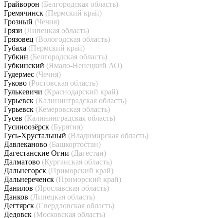
Грайворон
(Белгородская область)
Гремячинск
(Пермский край)
Грозный
(Чечня)
Грязи
(Липецкая область)
Грязовец
(Вологодская область)
Губаха
(Пермский край)
Губкин
(Белгородская область)
Губкинский
(Ямало-Ненецкий АО)
Гудермес
(Чечня)
Гуково
(Ростовская область)
Гулькевичи
(Краснодарский край)
Гурьевск
(Калининградская область)
Гурьевск
(Кемеровская область)
Гусев
(Калининградская область)
Гусиноозёрск
(Бурятия)
Гусь-Хрустальный
(Владимирская область)
Давлеканово
(Башкортостан)
Дагестанские Огни
(Дагестан)
Далматово
(Курганская область)
Дальнегорск
(Приморский край)
Дальнереченск
(Приморский край)
Данилов
(Ярославская область)
Данков
(Липецкая область)
Дегтярск
(Свердловская область)
Дедовск
(Московская область)