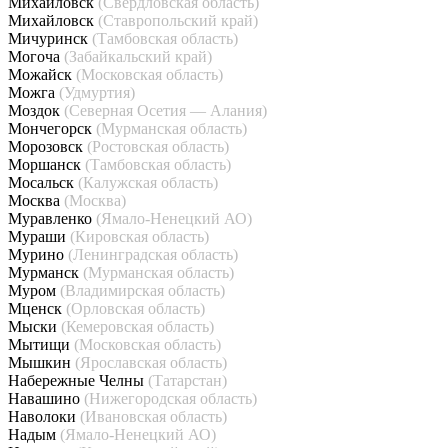
Михайловск
(Свердловская область)
Михайловск
(Ставропольский край)
Мичуринск
(Тамбовская область)
Могоча
(Забайкальский край)
Можайск
(Московская область)
Можга
(Удмуртия)
Моздок
(Северная Осетия — Алания)
Мончегорск
(Мурманская область)
Морозовск
(Ростовская область)
Моршанск
(Тамбовская область)
Мосальск
(Калужская область)
Москва
(Москва)
Муравленко
(Ямало-Ненецкий АО)
Мураши
(Кировская область)
Мурино
(Ленинградская область)
Мурманск
(Мурманская область)
Муром
(Владимирская область)
Мценск
(Орловская область)
Мыски
(Кемеровская область)
Мытищи
(Московская область)
Мышкин
(Ярославская область)
Набережные Челны
(Татарстан)
Навашино
(Нижегородская область)
Наволоки
(Ивановская область)
Надым
(Ямало-Ненецкий АО)