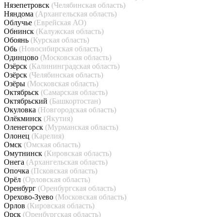
Нязепетровск
(Челябинская область)
Няндома
(Архангельская область)
Облучье
(Еврейская АО)
Обнинск
(Калужская область)
Обоянь
(Курская область)
Обь
(Новосибирская область)
Одинцово
(Московская область)
Озёрск
(Калининградская область)
Озёрск
(Челябинская область)
Озёры
(Московская область)
Октябрьск
(Самарская область)
Октябрьский
(Башкортостан)
Окуловка
(Новгородская область)
Олёкминск
(Якутия)
Оленегорск
(Мурманская область)
Олонец
(Карелия)
Омск
(Омская область)
Омутнинск
(Кировская область)
Онега
(Архангельская область)
Опочка
(Псковская область)
Орёл
(Орловская область)
Оренбург
(Оренбургская область)
Орехово-Зуево
(Московская область)
Орлов
(Кировская область)
Орск
(Оренбургская область)