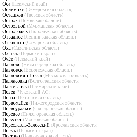
Оса
(Пермский край)
Осинники
(Кемеровская область)
Осташков
(Тверская область)
Остров
(Псковская область)
Островной
(Мурманская область)
Острогожск
(Воронежская область)
Отрадное
(Ленинградская область)
Отрадный
(Самарская область)
Оха
(Сахалинская область)
Оханск
(Пермский край)
Очёр
(Пермский край)
Павлово
(Нижегородская область)
Павловск
(Воронежская область)
Павловский Посад
(Московская область)
Палласовка
(Волгоградская область)
Партизанск
(Приморский край)
Певек
(Чукотский АО)
Пенза
(Пензенская область)
Первомайск
(Нижегородская область)
Первоуральск
(Свердловская область)
Перевоз
(Нижегородская область)
Пересвет
(Московская область)
Переславль-Залесский
(Ярославская область)
Пермь
(Пермский край)
Пестово
(Новгородская область)