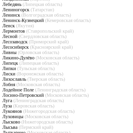
Лебедянь
(Липецкая область)
Лениногорск
(Татарстан)
Ленинск
(Волгоградская область)
Ленинск-Кузнецкий
(Кемеровская область)
Ленск
(Якутия)
Лермонтов
(Ставропольский край)
Лесной
(Свердловская область)
Лесозаводск
(Приморский край)
Лесосибирск
(Красноярский край)
Ливны
(Орловская область)
Ликино-Дулёво
(Московская область)
Липецк
(Липецкая область)
Липки
(Тульская область)
Лиски
(Воронежская область)
Лихославль
(Тверская область)
Лобня
(Московская область)
Лодейное Поле
(Ленинградская область)
Лосино-Петровский
(Московская область)
Луга
(Ленинградская область)
Луза
(Кировская область)
Лукоянов
(Нижегородская область)
Луховицы
(Московская область)
Лысково
(Нижегородская область)
Лысьва
(Пермский край)
Лыткарино
(Московская область)