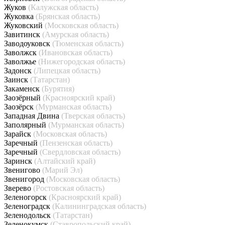
Жуков
(Калужская область)
Жуковка
(Брянская область)
Жуковский
(Московская область)
Завитинск
(Амурская область)
Заводоуковск
(Тюменская область)
Заволжск
(Ивановская область)
Заволжье
(Нижегородская область)
Задонск
(Липецкая область)
Заинск
(Татарстан)
Закаменск
(Бурятия)
Заозёрный
(Красноярский край)
Заозёрск
(Мурманская область)
Западная Двина
(Тверская область)
Заполярный
(Мурманская область)
Зарайск
(Московская область)
Заречный
(Пензенская область)
Заречный
(Свердловская область)
Заринск
(Алтайский край)
Звенигово
(Марий Эл)
Звенигород
(Московская область)
Зверево
(Ростовская область)
Зеленогорск
(Красноярский край)
Зеленоградск
(Калининградская область)
Зеленодольск
(Татарстан)
Зеленокумск
(Ставропольский край)