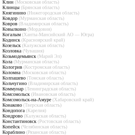
Клин
(Московская область)
Клинцы
(Брянская область)
Княгинино
(Нижегородская область)
Ковдор
(Мурманская область)
Ковров
(Владимирская область)
Ковылкино
(Мордовия)
Когалым
(Ханты-Мансийский АО — Югра)
Кодинск
(Красноярский край)
Козельск
(Калужская область)
Козловка
(Чувашия)
Козьмодемьянск
(Марий Эл)
Кола
(Мурманская область)
Кологрив
(Костромская область)
Коломна
(Московская область)
Колпашево
(Томская область)
Кольчугино
(Владимирская область)
Коммунар
(Ленинградская область)
Комсомольск
(Ивановская область)
Комсомольск-на-Амуре
(Хабаровский край)
Конаково
(Тверская область)
Кондопога
(Карелия)
Кондрово
(Калужская область)
Константиновск
(Ростовская область)
Копейск
(Челябинская область)
Кораблино
(Рязанская область)