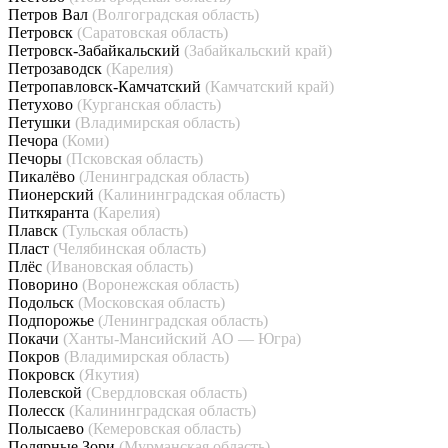
Петров Вал
(Волгоградская область)
Петровск
(Саратовская область)
Петровск-Забайкальский
(Забайкальский край)
Петрозаводск
(Карелия)
Петропавловск-Камчатский
(Камчатский край)
Петухово
(Курганская область)
Петушки
(Владимирская область)
Печора
(Коми)
Печоры
(Псковская область)
Пикалёво
(Ленинградская область)
Пионерский
(Калининградская область)
Питкяранта
(Карелия)
Плавск
(Тульская область)
Пласт
(Челябинская область)
Плёс
(Ивановская область)
Поворино
(Воронежская область)
Подольск
(Московская область)
Подпорожье
(Ленинградская область)
Покачи
(Ханты-Мансийский АО — Югра)
Покров
(Владимирская область)
Покровск
(Якутия)
Полевской
(Свердловская область)
Полесск
(Калининградская область)
Полысаево
(Кемеровская область)
Полярные Зори
(Мурманская область)