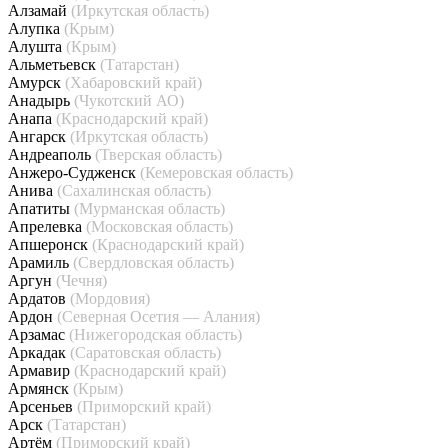
Алзамай
(Иркутская область)
Алупка
(Крым)
Алушта
(Крым)
Альметьевск
(Татарстан)
Амурск
(Хабаровский край)
Анадырь
(Чукотский АО)
Анапа
(Краснодарский край)
Ангарск
(Иркутская область)
Андреаполь
(Тверская область)
Анжеро-Судженск
(Кемеровская область)
Анива
(Сахалинская область)
Апатиты
(Мурманская область)
Апрелевка
(Московская область)
Апшеронск
(Краснодарский край)
Арамиль
(Свердловская область)
Аргун
(Чечня)
Ардатов
(Мордовия)
Ардон
(Северная Осетия — Алания)
Арзамас
(Нижегородская область)
Аркадак
(Саратовская область)
Армавир
(Краснодарский край)
Армянск
(Крым)
Арсеньев
(Приморский край)
Арск
(Татарстан)
Артём
(Приморский край)