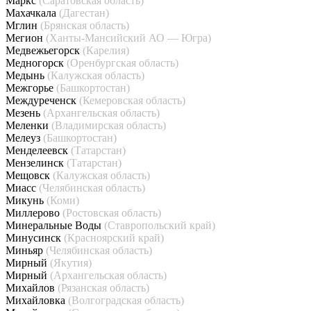
Маркс
(Саратовская область)
Махачкала
(Дагестан)
Мглин
(Брянская область)
Мегион
(Ханты-Мансийский АО — Югра)
Медвежьегорск
(Карелия)
Медногорск
(Оренбургская область)
Медынь
(Калужская область)
Межгорье
(Башкортостан)
Междуреченск
(Кемеровская область)
Мезень
(Архангельская область)
Меленки
(Владимирская область)
Мелеуз
(Башкортостан)
Менделеевск
(Татарстан)
Мензелинск
(Татарстан)
Мещовск
(Калужская область)
Миасс
(Челябинская область)
Микунь
(Коми)
Миллерово
(Ростовская область)
Минеральные Воды
(Ставропольский край)
Минусинск
(Красноярский край)
Миньяр
(Челябинская область)
Мирный
(Якутия)
Мирный
(Архангельская область)
Михайлов
(Рязанская область)
Михайловка
(Волгоградская область)