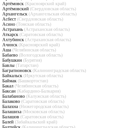
Артёмовск
(Красноярский край)
Артёмовский
(Свердловская область)
Архангельск
(Архангельская область)
Асбест
(Свердловская область)
Асино
(Томская область)
Астрахань
(Астраханская область)
Аткарск
(Саратовская область)
Ахтубинск
(Астраханская область)
Ачинск
(Красноярский край)
Аша
(Челябинская область)
Бабаево
(Вологодская область)
Бабушкин
(Бурятия)
Бавлы
(Татарстан)
Багратионовск
(Калининградская область)
Байкальск
(Иркутская область)
Баймак
(Башкортостан)
Бакал
(Челябинская область)
Баксан
(Кабардино-Балкария)
Балабаново
(Калужская область)
Балаково
(Саратовская область)
Балахна
(Нижегородская область)
Балашиха
(Московская область)
Балашов
(Саратовская область)
Балей
(Забайкальский край)
Балтийск
(Калининградская область)