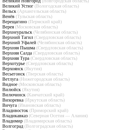
Великий Новгород
(Новгородская область)
Великий Устюг
(Вологодская область)
Вельск
(Архангельская область)
Венёв
(Тульская область)
Верещагино
(Пермский край)
Верея
(Московская область)
Верхнеуральск
(Челябинская область)
Верхний Тагил
(Свердловская область)
Верхний Уфалей
(Челябинская область)
Верхняя Пышма
(Свердловская область)
Верхняя Салда
(Свердловская область)
Верхняя Тура
(Свердловская область)
Верхотурье
(Свердловская область)
Верхоянск
(Якутия)
Весьегонск
(Тверская область)
Ветлуга
(Нижегородская область)
Видное
(Московская область)
Вилюйск
(Якутия)
Вилючинск
(Камчатский край)
Вихоревка
(Иркутская область)
Вичуга
(Ивановская область)
Владивосток
(Приморский край)
Владикавказ
(Северная Осетия — Алания)
Владимир
(Владимирская область)
Волгоград
(Волгоградская область)