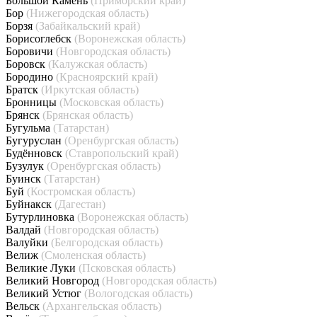
Большой Камень
(Приморский край)
Бор
(Нижегородская область)
Борзя
(Забайкальский край)
Борисоглебск
(Воронежская область)
Боровичи
(Новгородская область)
Боровск
(Калужская область)
Бородино
(Красноярский край)
Братск
(Иркутская область)
Бронницы
(Московская область)
Брянск
(Брянская область)
Бугульма
(Татарстан)
Бугуруслан
(Оренбургская область)
Будённовск
(Ставропольский край)
Бузулук
(Оренбургская область)
Буинск
(Татарстан)
Буй
(Костромская область)
Буйнакск
(Дагестан)
Бутурлиновка
(Воронежская область)
Валдай
(Новгородская область)
Валуйки
(Белгородская область)
Велиж
(Смоленская область)
Великие Луки
(Псковская область)
Великий Новгород
(Новгородская область)
Великий Устюг
(Вологодская область)
Вельск
(Архангельская область)