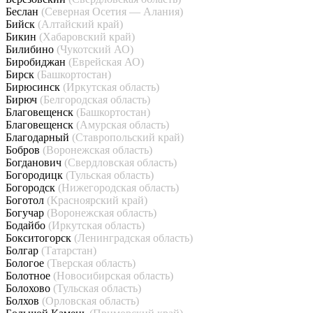
Беслан
(Северная Осетия — Алания)
Бийск
(Алтайский край)
Бикин
(Хабаровский край)
Билибино
(Чукотский АО)
Биробиджан
(Еврейская АО)
Бирск
(Башкортостан)
Бирюсинск
(Иркутская область)
Бирюч
(Белгородская область)
Благовещенск
(Башкортостан)
Благовещенск
(Амурская область)
Благодарный
(Ставропольский край)
Бобров
(Воронежская область)
Богданович
(Свердловская область)
Богородицк
(Тульская область)
Богородск
(Нижегородская область)
Боготол
(Красноярский край)
Богучар
(Воронежская область)
Бодайбо
(Иркутская область)
Бокситогорск
(Ленинградская область)
Болгар
(Татарстан)
Бологое
(Тверская область)
Болотное
(Новосибирская область)
Болохово
(Тульская область)
Болхов
(Орловская область)