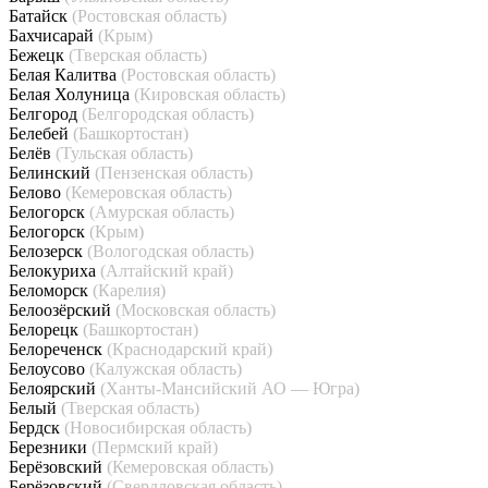
Батайск
(Ростовская область)
Бахчисарай
(Крым)
Бежецк
(Тверская область)
Белая Калитва
(Ростовская область)
Белая Холуница
(Кировская область)
Белгород
(Белгородская область)
Белебей
(Башкортостан)
Белёв
(Тульская область)
Белинский
(Пензенская область)
Белово
(Кемеровская область)
Белогорск
(Амурская область)
Белогорск
(Крым)
Белозерск
(Вологодская область)
Белокуриха
(Алтайский край)
Беломорск
(Карелия)
Белоозёрский
(Московская область)
Белорецк
(Башкортостан)
Белореченск
(Краснодарский край)
Белоусово
(Калужская область)
Белоярский
(Ханты-Мансийский АО — Югра)
Белый
(Тверская область)
Бердск
(Новосибирская область)
Березники
(Пермский край)
Берёзовский
(Кемеровская область)
Берёзовский
(Свердловская область)