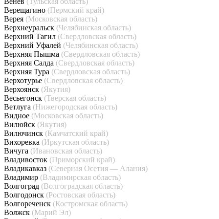
Венёв
(Тульская область)
Верещагино
(Пермский край)
Верея
(Московская область)
Верхнеуральск
(Челябинская область)
Верхний Тагил
(Свердловская область)
Верхний Уфалей
(Челябинская область)
Верхняя Пышма
(Свердловская область)
Верхняя Салда
(Свердловская область)
Верхняя Тура
(Свердловская область)
Верхотурье
(Свердловская область)
Верхоянск
(Якутия)
Весьегонск
(Тверская область)
Ветлуга
(Нижегородская область)
Видное
(Московская область)
Вилюйск
(Якутия)
Вилючинск
(Камчатский край)
Вихоревка
(Иркутская область)
Вичуга
(Ивановская область)
Владивосток
(Приморский край)
Владикавказ
(Северная Осетия — Алания)
Владимир
(Владимирская область)
Волгоград
(Волгоградская область)
Волгодонск
(Ростовская область)
Волгореченск
(Костромская область)
Волжск
(Марий Эл)