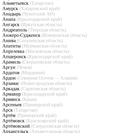
Альметьевск
(Татарстан)
Амурск
(Хабаровский край)
Анадырь
(Чукотский АО)
Анапа
(Краснодарский край)
Ангарск
(Иркутская область)
Андреаполь
(Тверская область)
Анжеро-Судженск
(Кемеровская область)
Анива
(Сахалинская область)
Апатиты
(Мурманская область)
Апрелевка
(Московская область)
Апшеронск
(Краснодарский край)
Арамиль
(Свердловская область)
Аргун
(Чечня)
Ардатов
(Мордовия)
Ардон
(Северная Осетия — Алания)
Арзамас
(Нижегородская область)
Аркадак
(Саратовская область)
Армавир
(Краснодарский край)
Армянск
(Крым)
Арсеньев
(Приморский край)
Арск
(Татарстан)
Артём
(Приморский край)
Артёмовск
(Красноярский край)
Артёмовский
(Свердловская область)
Архангельск
(Архангельская область)