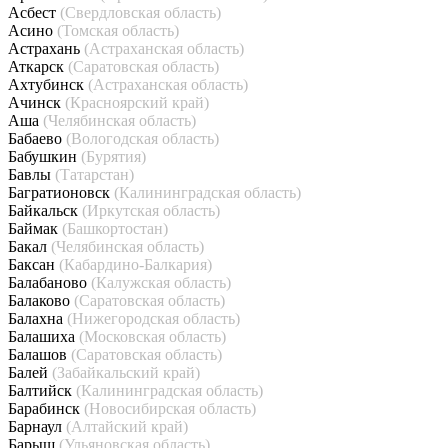
Асбест
(Свердловская область)
Асино
(Томская область)
Астрахань
(Астраханская область)
Аткарск
(Саратовская область)
Ахтубинск
(Астраханская область)
Ачинск
(Красноярский край)
Аша
(Челябинская область)
Бабаево
(Вологодская область)
Бабушкин
(Бурятия)
Бавлы
(Татарстан)
Багратионовск
(Калининградская область)
Байкальск
(Иркутская область)
Баймак
(Башкортостан)
Бакал
(Челябинская область)
Баксан
(Кабардино-Балкария)
Балабаново
(Калужская область)
Балаково
(Саратовская область)
Балахна
(Нижегородская область)
Балашиха
(Московская область)
Балашов
(Саратовская область)
Балей
(Забайкальский край)
Балтийск
(Калининградская область)
Барабинск
(Новосибирская область)
Барнаул
(Алтайский край)
Барыш
(Ульяновская область)