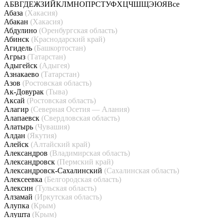
А
Б
В
Г
Д
Е
Ж
З
И
Й
К
Л
М
Н
О
П
Р
С
Т
У
Ф
Х
Ц
Ч
Ш
Щ
Э
Ю
Я
Все
Абаза
(Хакасия)
Абакан
(Хакасия)
Абдулино
(Оренбургская область)
Абинск
(Краснодарский край)
Агидель
(Башкортостан)
Агрыз
(Татарстан)
Адыгейск
(Адыгея)
Азнакаево
(Татарстан)
Азов
(Ростовская область)
Ак-Довурак
(Тыва)
Аксай
(Ростовская область)
Алагир
(Северная Осетия — Алания)
Алапаевск
(Свердловская область)
Алатырь
(Чувашия)
Алдан
(Якутия)
Алейск
(Алтайский край)
Александров
(Владимирская область)
Александровск
(Пермский край)
Александровск-Сахалинский
(Сахалинская область)
Алексеевка
(Белгородская область)
Алексин
(Тульская область)
Алзамай
(Иркутская область)
Алупка
(Крым)
Алушта
(Крым)