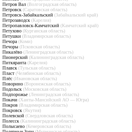
Петров Вал
(Волгоградская область)
Петровск
(Саратовская область)
Петровск-Забайкальский
(Забайкальский край)
Петрозаводск
(Карелия)
Петропавловск-Камчатский
(Камчатский край)
Петухово
(Курганская область)
Петушки
(Владимирская область)
Печора
(Коми)
Печоры
(Псковская область)
Пикалёво
(Ленинградская область)
Пионерский
(Калининградская область)
Питкяранта
(Карелия)
Плавск
(Тульская область)
Пласт
(Челябинская область)
Плёс
(Ивановская область)
Поворино
(Воронежская область)
Подольск
(Московская область)
Подпорожье
(Ленинградская область)
Покачи
(Ханты-Мансийский АО — Югра)
Покров
(Владимирская область)
Покровск
(Якутия)
Полевской
(Свердловская область)
Полесск
(Калининградская область)
Полысаево
(Кемеровская область)
Полярные Зори
(Мурманская область)