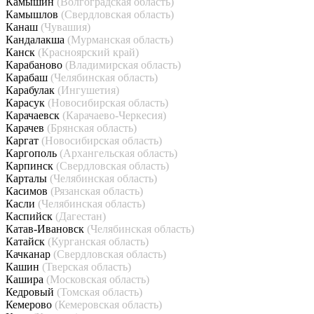
Камышин
(Волгоградская область)
Камышлов
(Свердловская область)
Канаш
(Чувашия)
Кандалакша
(Мурманская область)
Канск
(Красноярский край)
Карабаново
(Владимирская область)
Карабаш
(Челябинская область)
Карабулак
(Ингушетия)
Карасук
(Новосибирская область)
Карачаевск
(Карачаево-Черкесия)
Карачев
(Брянская область)
Каргат
(Новосибирская область)
Каргополь
(Архангельская область)
Карпинск
(Свердловская область)
Карталы
(Челябинская область)
Касимов
(Рязанская область)
Касли
(Челябинская область)
Каспийск
(Дагестан)
Катав-Ивановск
(Челябинская область)
Катайск
(Курганская область)
Качканар
(Свердловская область)
Кашин
(Тверская область)
Кашира
(Московская область)
Кедровый
(Томская область)
Кемерово
(Кемеровская область)