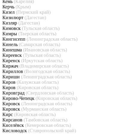
Кемь
(Карелия)
Керчь
(Крым)
Кизел
(Пермский край)
Кизилюрт
(Дагестан)
Кизляр
(Дагестан)
Кимовск
(Тульская область)
Кимры
(Тверская область)
Кингисепп
(Ленинградская область)
Кинель
(Самарская область)
Кинешма
(Ивановская область)
Киреевск
(Тульская область)
Киренск
(Иркутская область)
Киржач
(Владимирская область)
Кириллов
(Вологодская область)
Кириши
(Ленинградская область)
Киров
(Калужская область)
Киров
(Кировская область)
Кировград
(Свердловская область)
Кирово-Чепецк
(Кировская область)
Кировск
(Ленинградская область)
Кировск
(Мурманская область)
Кирс
(Кировская область)
Кирсанов
(Тамбовская область)
Киселёвск
(Кемеровская область)
Кисловодск
(Ставропольский край)