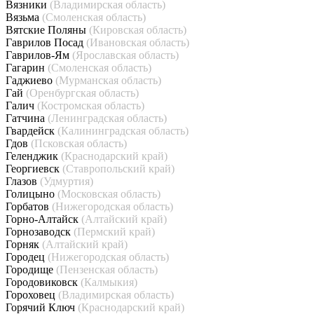
Вязники
(Владимирская область)
Вязьма
(Смоленская область)
Вятские Поляны
(Кировская область)
Гаврилов Посад
(Ивановская область)
Гаврилов-Ям
(Ярославская область)
Гагарин
(Смоленская область)
Гаджиево
(Мурманская область)
Гай
(Оренбургская область)
Галич
(Костромская область)
Гатчина
(Ленинградская область)
Гвардейск
(Калининградская область)
Гдов
(Псковская область)
Геленджик
(Краснодарский край)
Георгиевск
(Ставропольский край)
Глазов
(Удмуртия)
Голицыно
(Московская область)
Горбатов
(Нижегородская область)
Горно-Алтайск
(Алтайский край)
Горнозаводск
(Пермский край)
Горняк
(Алтайский край)
Городец
(Нижегородская область)
Городище
(Пензенская область)
Городовиковск
(Калмыкия)
Гороховец
(Владимирская область)
Горячий Ключ
(Краснодарский край)