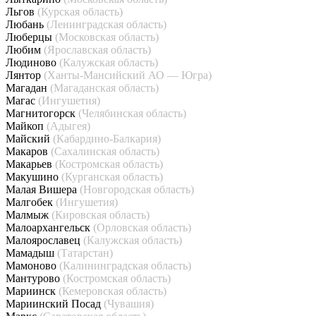
Льгов
(Курская область)
Любань
(Ленинградская область)
Люберцы
(Московская область)
Любим
(Ярославская область)
Людиново
(Калужская область)
Лянтор
(Ханты-Мансийский АО — Югра)
Магадан
(Магаданская область)
Магас
(Ингушетия)
Магнитогорск
(Челябинская область)
Майкоп
(Адыгея)
Майский
(Кабардино-Балкария)
Макаров
(Сахалинская область)
Макарьев
(Костромская область)
Макушино
(Курганская область)
Малая Вишера
(Новгородская область)
Малгобек
(Ингушетия)
Малмыж
(Кировская область)
Малоархангельск
(Орловская область)
Малоярославец
(Калужская область)
Мамадыш
(Татарстан)
Мамоново
(Калининградская область)
Мантурово
(Костромская область)
Мариинск
(Кемеровская область)
Мариинский Посад
(Чувашия)