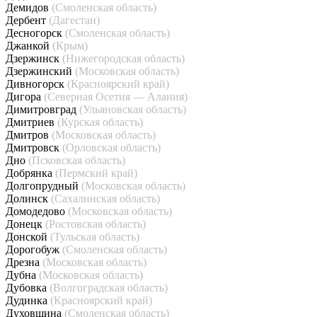
Демидов
(Смоленская область)
Дербент
(Дагестан)
Десногорск
(Смоленская область)
Джанкой
(Крым)
Дзержинск
(Нижегородская область)
Дзержинский
(Московская область)
Дивногорск
(Красноярский край)
Дигора
(Северная Осетия — Алания)
Димитровград
(Ульяновская область)
Дмитриев
(Курская область)
Дмитров
(Московская область)
Дмитровск
(Орловская область)
Дно
(Псковская область)
Добрянка
(Пермский край)
Долгопрудный
(Московская область)
Долинск
(Сахалинская область)
Домодедово
(Московская область)
Донецк
(Ростовская область)
Донской
(Тульская область)
Дорогобуж
(Смоленская область)
Дрезна
(Московская область)
Дубна
(Московская область)
Дубовка
(Волгоградская область)
Дудинка
(Красноярский край)
Духовщина
(Смоленская область)