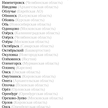
Нязепетровск
(Челябинская область)
Няндома
(Архангельская область)
Облучье
(Еврейская АО)
Обнинск
(Калужская область)
Обоянь
(Курская область)
Обь
(Новосибирская область)
Одинцово
(Московская область)
Озёрск
(Калининградская область)
Озёрск
(Челябинская область)
Озёры
(Московская область)
Октябрьск
(Самарская область)
Октябрьский
(Башкортостан)
Окуловка
(Новгородская область)
Олёкминск
(Якутия)
Оленегорск
(Мурманская область)
Олонец
(Карелия)
Омск
(Омская область)
Омутнинск
(Кировская область)
Онега
(Архангельская область)
Опочка
(Псковская область)
Орёл
(Орловская область)
Оренбург
(Оренбургская область)
Орехово-Зуево
(Московская область)
Орлов
(Кировская область)
Орск
(Оренбургская область)