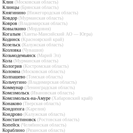
Клин
(Московская область)
Клинцы
(Брянская область)
Княгинино
(Нижегородская область)
Ковдор
(Мурманская область)
Ковров
(Владимирская область)
Ковылкино
(Мордовия)
Когалым
(Ханты-Мансийский АО — Югра)
Кодинск
(Красноярский край)
Козельск
(Калужская область)
Козловка
(Чувашия)
Козьмодемьянск
(Марий Эл)
Кола
(Мурманская область)
Кологрив
(Костромская область)
Коломна
(Московская область)
Колпашево
(Томская область)
Кольчугино
(Владимирская область)
Коммунар
(Ленинградская область)
Комсомольск
(Ивановская область)
Комсомольск-на-Амуре
(Хабаровский край)
Конаково
(Тверская область)
Кондопога
(Карелия)
Кондрово
(Калужская область)
Константиновск
(Ростовская область)
Копейск
(Челябинская область)
Кораблино
(Рязанская область)