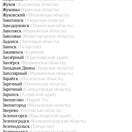
Жуков
(Калужская область)
Жуковка
(Брянская область)
Жуковский
(Московская область)
Завитинск
(Амурская область)
Заводоуковск
(Тюменская область)
Заволжск
(Ивановская область)
Заволжье
(Нижегородская область)
Задонск
(Липецкая область)
Заинск
(Татарстан)
Закаменск
(Бурятия)
Заозёрный
(Красноярский край)
Заозёрск
(Мурманская область)
Западная Двина
(Тверская область)
Заполярный
(Мурманская область)
Зарайск
(Московская область)
Заречный
(Пензенская область)
Заречный
(Свердловская область)
Заринск
(Алтайский край)
Звенигово
(Марий Эл)
Звенигород
(Московская область)
Зверево
(Ростовская область)
Зеленогорск
(Красноярский край)
Зеленоградск
(Калининградская область)
Зеленодольск
(Татарстан)
Зеленокумск
(Ставропольский край)