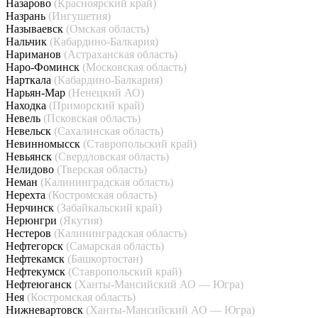
Назарово
(Красноярский край)
Назрань
(Ингушетия)
Называевск
(Омская область)
Нальчик
(Кабардино-Балкария)
Нариманов
(Астраханская область)
Наро-Фоминск
(Московская область)
Нарткала
(Кабардино-Балкария)
Нарьян-Мар
(Ненецкий АО)
Находка
(Приморский край)
Невель
(Псковская область)
Невельск
(Сахалинская область)
Невинномысск
(Ставропольский край)
Невьянск
(Свердловская область)
Нелидово
(Тверская область)
Неман
(Калининградская область)
Нерехта
(Костромская область)
Нерчинск
(Забайкальский край)
Нерюнгри
(Якутия)
Нестеров
(Калининградская область)
Нефтегорск
(Самарская область)
Нефтекамск
(Башкортостан)
Нефтекумск
(Ставропольский край)
Нефтеюганск
(Ханты-Мансийский АО — Югра)
Нея
(Костромская область)
Нижневартовск
(Ханты-Мансийский АО — Югра)