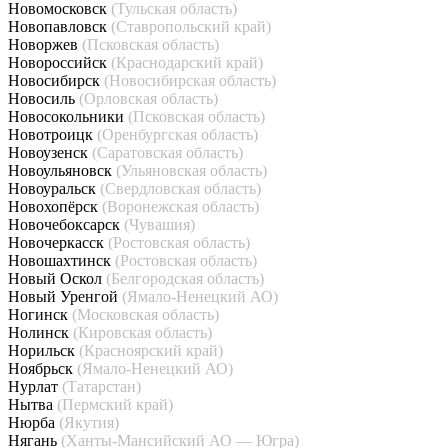
Новомосковск
(Тульская область)
Новопавловск
(Ставропольский край)
Новоржев
(Псковская область)
Новороссийск
(Краснодарский край)
Новосибирск
(Новосибирская область)
Новосиль
(Орловская область)
Новосокольники
(Псковская область)
Новотроицк
(Оренбургская область)
Новоузенск
(Саратовская область)
Новоульяновск
(Ульяновская область)
Новоуральск
(Свердловская область)
Новохопёрск
(Воронежская область)
Новочебоксарск
(Чувашия)
Новочеркасск
(Ростовская область)
Новошахтинск
(Ростовская область)
Новый Оскол
(Белгородская область)
Новый Уренгой
(Ямало-Ненецкий АО)
Ногинск
(Московская область)
Нолинск
(Кировская область)
Норильск
(Красноярский край)
Ноябрьск
(Ямало-Ненецкий АО)
Нурлат
(Татарстан)
Нытва
(Пермский край)
Нюрба
(Якутия)
Нягань
(Ханты-Мансийский АО — Югра)