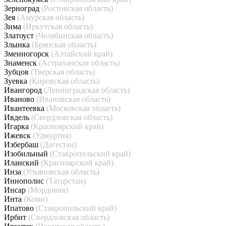
Зерноград
(Ростовская область)
Зея
(Амурская область)
Зима
(Иркутская область)
Златоуст
(Челябинская область)
Злынка
(Брянская область)
Змеиногорск
(Алтайский край)
Знаменск
(Астраханская область)
Зубцов
(Тверская область)
Зуевка
(Кировская область)
Ивангород
(Ленинградская область)
Иваново
(Ивановская область)
Ивантеевка
(Московская область)
Ивдель
(Свердловская область)
Игарка
(Красноярский край)
Ижевск
(Удмуртия)
Избербаш
(Дагестан)
Изобильный
(Ставропольский край)
Иланский
(Красноярский край)
Инза
(Ульяновская область)
Иннополис
(Татарстан)
Инсар
(Мордовия)
Инта
(Коми)
Ипатово
(Ставропольский край)
Ирбит
(Свердловская область)