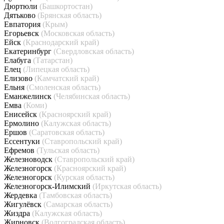
Дюртюли
(Башкортостан)
Дятьково
(Брянская область)
Евпатория
(Крым)
Егорьевск
(Московская область)
Ейск
(Краснодарский край)
Екатеринбург
(Свердловская область)
Елабуга
(Татарстан)
Елец
(Липецкая область)
Елизово
(Камчатский край)
Ельня
(Смоленская область)
Еманжелинск
(Челябинская область)
Емва
(Коми)
Енисейск
(Красноярский край)
Ермолино
(Калужская область)
Ершов
(Саратовская область)
Ессентуки
(Ставропольский край)
Ефремов
(Тульская область)
Железноводск
(Ставропольский край)
Железногорск
(Красноярский край)
Железногорск
(Курская область)
Железногорск-Илимский
(Иркутская область)
Жердевка
(Тамбовская область)
Жигулёвск
(Самарская область)
Жиздра
(Калужская область)
Жирновск
(Волгоградская область)