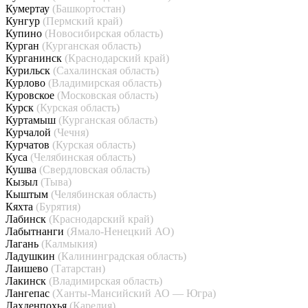
Кумертау
(Башкортостан)
Кунгур
(Пермский край)
Купино
(Новосибирская область)
Курган
(Курганская область)
Курганинск
(Краснодарский край)
Курильск
(Сахалинская область)
Курлово
(Владимирская область)
Куровское
(Московская область)
Курск
(Курская область)
Куртамыш
(Курганская область)
Курчалой
(Чечня)
Курчатов
(Курская область)
Куса
(Челябинская область)
Кушва
(Свердловская область)
Кызыл
(Тыва)
Кыштым
(Челябинская область)
Кяхта
(Бурятия)
Лабинск
(Краснодарский край)
Лабытнанги
(Ямало-Ненецкий АО)
Лагань
(Калмыкия)
Ладушкин
(Калининградская область)
Лаишево
(Татарстан)
Лакинск
(Владимирская область)
Лангепас
(Ханты-Мансийский АО — Югра)
Лахденпохья
(Карелия)