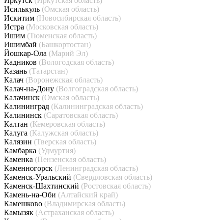
Иркутск
(Иркутская область)
Исилькуль
(Омская область)
Искитим
(Новосибирская область)
Истра
(Московская область)
Ишим
(Тюменская область)
Ишимбай
(Башкортостан)
Йошкар-Ола
(Марий Эл)
Кадников
(Вологодская область)
Казань
(Татарстан)
Калач
(Воронежская область)
Калач-на-Дону
(Волгоградская область)
Калачинск
(Омская область)
Калининград
(Калининградская область)
Калининск
(Саратовская область)
Калтан
(Кемеровская область)
Калуга
(Калужская область)
Калязин
(Тверская область)
Камбарка
(Удмуртия)
Каменка
(Пензенская область)
Каменногорск
(Ленинградская область)
Каменск-Уральский
(Свердловская область)
Каменск-Шахтинский
(Ростовская область)
Камень-на-Оби
(Алтайский край)
Камешково
(Владимирская область)
Камызяк
(Астраханская область)