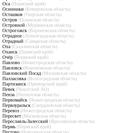
Оса
(Пермский край)
Осинники
(Кемеровская область)
Осташков
(Тверская область)
Остров
(Псковская область)
Островной
(Мурманская область)
Острогожск
(Воронежская область)
Отрадное
(Ленинградская область)
Отрадный
(Самарская область)
Оха
(Сахалинская область)
Оханск
(Пермский край)
Очёр
(Пермский край)
Павлово
(Нижегородская область)
Павловск
(Воронежская область)
Павловский Посад
(Московская область)
Палласовка
(Волгоградская область)
Партизанск
(Приморский край)
Певек
(Чукотский АО)
Пенза
(Пензенская область)
Первомайск
(Нижегородская область)
Первоуральск
(Свердловская область)
Перевоз
(Нижегородская область)
Пересвет
(Московская область)
Переславль-Залесский
(Ярославская область)
Пермь
(Пермский край)
Пестово
(Новгородская область)