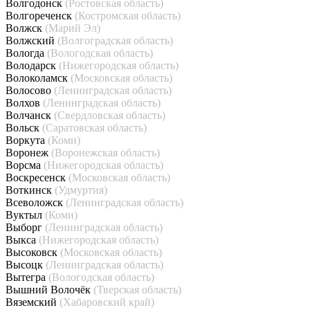
Волгодонск
(Ростовская область)
Волгореченск
(Костромская область)
Волжск
(Марий Эл)
Волжский
(Волгоградская область)
Вологда
(Вологодская область)
Володарск
(Нижегородская область)
Волоколамск
(Московская область)
Волосово
(Ленинградская область)
Волхов
(Ленинградская область)
Волчанск
(Свердловская область)
Вольск
(Саратовская область)
Воркута
(Коми)
Воронеж
(Воронежская область)
Ворсма
(Нижегородская область)
Воскресенск
(Московская область)
Воткинск
(Удмуртия)
Всеволожск
(Ленинградская область)
Вуктыл
(Коми)
Выборг
(Ленинградская область)
Выкса
(Нижегородская область)
Высоковск
(Московская область)
Высоцк
(Ленинградская область)
Вытегра
(Вологодская область)
Вышний Волочёк
(Тверская область)
Вяземский
(Хабаровский край)