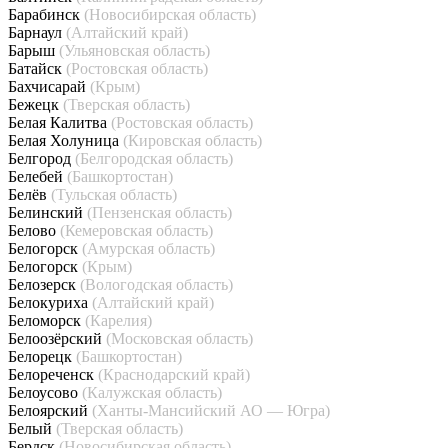
Барабинск
(Новосибирская область)
Барнаул
(Алтайский край)
Барыш
(Ульяновская область)
Батайск
(Ростовская область)
Бахчисарай
(Крым)
Бежецк
(Тверская область)
Белая Калитва
(Ростовская область)
Белая Холуница
(Кировская область)
Белгород
(Белгородская область)
Белебей
(Башкортостан)
Белёв
(Тульская область)
Белинский
(Пензенская область)
Белово
(Кемеровская область)
Белогорск
(Амурская область)
Белогорск
(Крым)
Белозерск
(Вологодская область)
Белокуриха
(Алтайский край)
Беломорск
(Карелия)
Белоозёрский
(Московская область)
Белорецк
(Башкортостан)
Белореченск
(Краснодарский край)
Белоусово
(Калужская область)
Белоярский
(Ханты-Мансийский АО — Югра)
Белый
(Тверская область)
Бердск
(Новосибирская область)