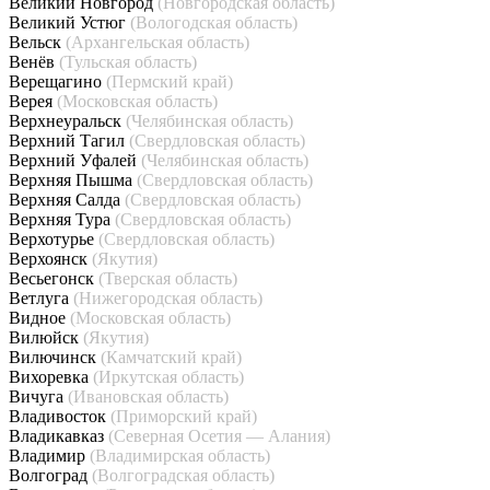
Великий Новгород
(Новгородская область)
Великий Устюг
(Вологодская область)
Вельск
(Архангельская область)
Венёв
(Тульская область)
Верещагино
(Пермский край)
Верея
(Московская область)
Верхнеуральск
(Челябинская область)
Верхний Тагил
(Свердловская область)
Верхний Уфалей
(Челябинская область)
Верхняя Пышма
(Свердловская область)
Верхняя Салда
(Свердловская область)
Верхняя Тура
(Свердловская область)
Верхотурье
(Свердловская область)
Верхоянск
(Якутия)
Весьегонск
(Тверская область)
Ветлуга
(Нижегородская область)
Видное
(Московская область)
Вилюйск
(Якутия)
Вилючинск
(Камчатский край)
Вихоревка
(Иркутская область)
Вичуга
(Ивановская область)
Владивосток
(Приморский край)
Владикавказ
(Северная Осетия — Алания)
Владимир
(Владимирская область)
Волгоград
(Волгоградская область)