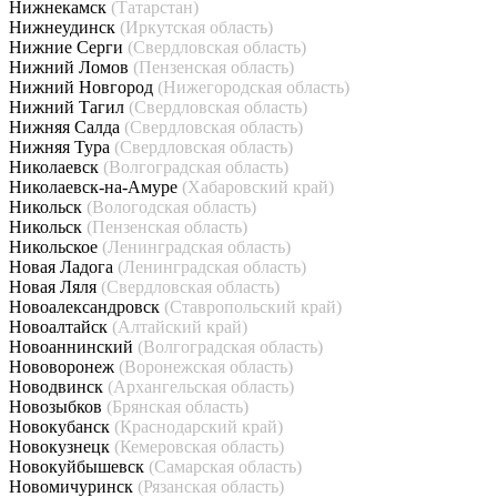
Нижнекамск
(Татарстан)
Нижнеудинск
(Иркутская область)
Нижние Серги
(Свердловская область)
Нижний Ломов
(Пензенская область)
Нижний Новгород
(Нижегородская область)
Нижний Тагил
(Свердловская область)
Нижняя Салда
(Свердловская область)
Нижняя Тура
(Свердловская область)
Николаевск
(Волгоградская область)
Николаевск-на-Амуре
(Хабаровский край)
Никольск
(Вологодская область)
Никольск
(Пензенская область)
Никольское
(Ленинградская область)
Новая Ладога
(Ленинградская область)
Новая Ляля
(Свердловская область)
Новоалександровск
(Ставропольский край)
Новоалтайск
(Алтайский край)
Новоаннинский
(Волгоградская область)
Нововоронеж
(Воронежская область)
Новодвинск
(Архангельская область)
Новозыбков
(Брянская область)
Новокубанск
(Краснодарский край)
Новокузнецк
(Кемеровская область)
Новокуйбышевск
(Самарская область)
Новомичуринск
(Рязанская область)