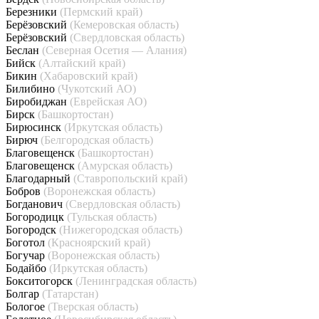
Березники
(Пермский край)
Берёзовский
(Кемеровская область)
Берёзовский
(Свердловская область)
Беслан
(Северная Осетия — Алания)
Бийск
(Алтайский край)
Бикин
(Хабаровский край)
Билибино
(Чукотский АО)
Биробиджан
(Еврейская АО)
Бирск
(Башкортостан)
Бирюсинск
(Иркутская область)
Бирюч
(Белгородская область)
Благовещенск
(Башкортостан)
Благовещенск
(Амурская область)
Благодарный
(Ставропольский край)
Бобров
(Воронежская область)
Богданович
(Свердловская область)
Богородицк
(Тульская область)
Богородск
(Нижегородская область)
Боготол
(Красноярский край)
Богучар
(Воронежская область)
Бодайбо
(Иркутская область)
Бокситогорск
(Ленинградская область)
Болгар
(Татарстан)
Бологое
(Тверская область)