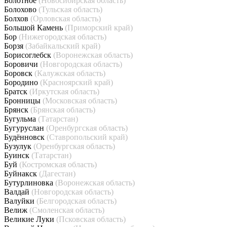
Болотное
(Новосибирская область)
Болохово
(Тульская область)
Болхов
(Орловская область)
Большой Камень
(Приморский край)
Бор
(Нижегородская область)
Борзя
(Забайкальский край)
Борисоглебск
(Воронежская область)
Боровичи
(Новгородская область)
Боровск
(Калужская область)
Бородино
(Красноярский край)
Братск
(Иркутская область)
Бронницы
(Московская область)
Брянск
(Брянская область)
Бугульма
(Татарстан)
Бугуруслан
(Оренбургская область)
Будённовск
(Ставропольский край)
Бузулук
(Оренбургская область)
Буинск
(Татарстан)
Буй
(Костромская область)
Буйнакск
(Дагестан)
Бутурлиновка
(Воронежская область)
Валдай
(Новгородская область)
Валуйки
(Белгородская область)
Велиж
(Смоленская область)
Великие Луки
(Псковская область)