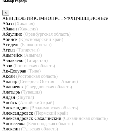
Выбор города
×
А
Б
В
Г
Д
Е
Ж
З
И
Й
К
Л
М
Н
О
П
Р
С
Т
У
Ф
Х
Ц
Ч
Ш
Щ
Э
Ю
Я
Все
Абаза
(Хакасия)
Абакан
(Хакасия)
Абдулино
(Оренбургская область)
Абинск
(Краснодарский край)
Агидель
(Башкортостан)
Агрыз
(Татарстан)
Адыгейск
(Адыгея)
Азнакаево
(Татарстан)
Азов
(Ростовская область)
Ак-Довурак
(Тыва)
Аксай
(Ростовская область)
Алагир
(Северная Осетия — Алания)
Алапаевск
(Свердловская область)
Алатырь
(Чувашия)
Алдан
(Якутия)
Алейск
(Алтайский край)
Александров
(Владимирская область)
Александровск
(Пермский край)
Александровск-Сахалинский
(Сахалинская область)
Алексеевка
(Белгородская область)
Алексин
(Тульская область)