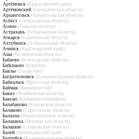
Артёмовск
(Красноярский край)
Артёмовский
(Свердловская область)
Архангельск
(Архангельская область)
Асбест
(Свердловская область)
Асино
(Томская область)
Астрахань
(Астраханская область)
Аткарск
(Саратовская область)
Ахтубинск
(Астраханская область)
Ачинск
(Красноярский край)
Аша
(Челябинская область)
Бабаево
(Вологодская область)
Бабушкин
(Бурятия)
Бавлы
(Татарстан)
Багратионовск
(Калининградская область)
Байкальск
(Иркутская область)
Баймак
(Башкортостан)
Бакал
(Челябинская область)
Баксан
(Кабардино-Балкария)
Балабаново
(Калужская область)
Балаково
(Саратовская область)
Балахна
(Нижегородская область)
Балашиха
(Московская область)
Балашов
(Саратовская область)
Балей
(Забайкальский край)
Балтийск
(Калининградская область)