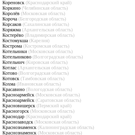
Кореновск
(Краснодарский край)
Коркино
(Челябинская область)
Королёв
(Московская область)
Короча
(Белгородская область)
Корсаков
(Сахалинская область)
Коряжма
(Архангельская область)
Костерёво
(Владимирская область)
Костомукша
(Карелия)
Кострома
(Костромская область)
Котельники
(Московская область)
Котельниково
(Волгоградская область)
Котельнич
(Кировская область)
Котлас
(Архангельская область)
Котово
(Волгоградская область)
Котовск
(Тамбовская область)
Кохма
(Ивановская область)
Красавино
(Вологодская область)
Красноармейск
(Московская область)
Красноармейск
(Саратовская область)
Красновишерск
(Пермский край)
Красногорск
(Московская область)
Краснодар
(Краснодарский край)
Краснозаводск
(Московская область)
Краснознаменск
(Калининградская область)
Краснознаменск
(Московская область)