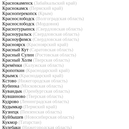
Краснокаменск
(Забайкальский край)
Краснокамск
(Пермский край)
Красноперекопск
(Крым)
Краснослободск
(Волгоградская область)
Краснослободск
(Мордовия)
Краснотурьинск
(Свердловская область)
Красноуральск
(Свердловская область)
Красноуфимск
(Свердловская область)
Красноярск
(Красноярский край)
Красный Кут
(Саратовская область)
Красный Сулин
(Ростовская область)
Красный Холм
(Тверская область)
Кремёнки
(Калужская область)
Кропоткин
(Краснодарский край)
Крымск
(Краснодарский край)
Кстово
(Нижегородская область)
Кубинка
(Московская область)
Кувандык
(Оренбургская область)
Кувшиново
(Тверская область)
Кудрово
(Ленинградская область)
Кудымкар
(Пермский край)
Кузнецк
(Пензенская область)
Куйбышев
(Новосибирская область)
Кукмор
(Татарстан)
Кулебаки
(Нижегородская область)