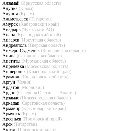
Алзамай
(Иркутская область)
Алупка
(Крым)
Алушта
(Крым)
Альметьевск
(Татарстан)
Амурск
(Хабаровский край)
Анадырь
(Чукотский АО)
Анапа
(Краснодарский край)
Ангарск
(Иркутская область)
Андреаполь
(Тверская область)
Анжеро-Судженск
(Кемеровская область)
Анива
(Сахалинская область)
Апатиты
(Мурманская область)
Апрелевка
(Московская область)
Апшеронск
(Краснодарский край)
Арамиль
(Свердловская область)
Аргун
(Чечня)
Ардатов
(Мордовия)
Ардон
(Северная Осетия — Алания)
Арзамас
(Нижегородская область)
Аркадак
(Саратовская область)
Армавир
(Краснодарский край)
Армянск
(Крым)
Арсеньев
(Приморский край)
Арск
(Татарстан)
Артём
(Приморский край)