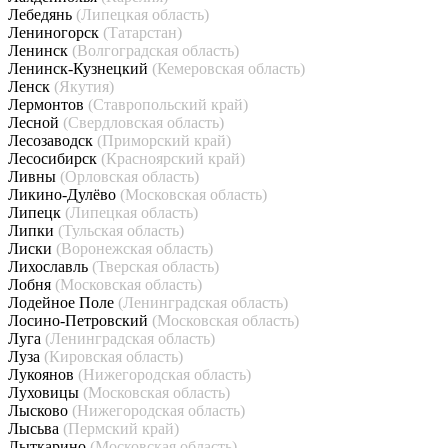
Лебедянь
(Липецкая область)
Лениногорск
(Татарстан)
Ленинск
(Волгоградская область)
Ленинск-Кузнецкий
(Кемеровская область)
Ленск
(Якутия)
Лермонтов
(Ставропольский край)
Лесной
(Свердловская область)
Лесозаводск
(Приморский край)
Лесосибирск
(Красноярский край)
Ливны
(Орловская область)
Ликино-Дулёво
(Московская область)
Липецк
(Липецкая область)
Липки
(Тульская область)
Лиски
(Воронежская область)
Лихославль
(Тверская область)
Лобня
(Московская область)
Лодейное Поле
(Ленинградская область)
Лосино-Петровский
(Московская область)
Луга
(Ленинградская область)
Луза
(Кировская область)
Лукоянов
(Нижегородская область)
Луховицы
(Московская область)
Лысково
(Нижегородская область)
Лысьва
(Пермский край)
Лыткарино
(Московская область)