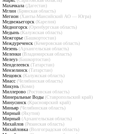
Маркс
(Саратовская область)
Махачкала
(Дагестан)
Мглин
(Брянская область)
Мегион
(Ханты-Мансийский АО — Югра)
Медвежьегорск
(Карелия)
Медногорск
(Оренбургская область)
Медынь
(Калужская область)
Межгорье
(Башкортостан)
Междуреченск
(Кемеровская область)
Мезень
(Архангельская область)
Меленки
(Владимирская область)
Мелеуз
(Башкортостан)
Менделеевск
(Татарстан)
Мензелинск
(Татарстан)
Мещовск
(Калужская область)
Миасс
(Челябинская область)
Микунь
(Коми)
Миллерово
(Ростовская область)
Минеральные Воды
(Ставропольский край)
Минусинск
(Красноярский край)
Миньяр
(Челябинская область)
Мирный
(Якутия)
Мирный
(Архангельская область)
Михайлов
(Рязанская область)
Михайловка
(Волгоградская область)