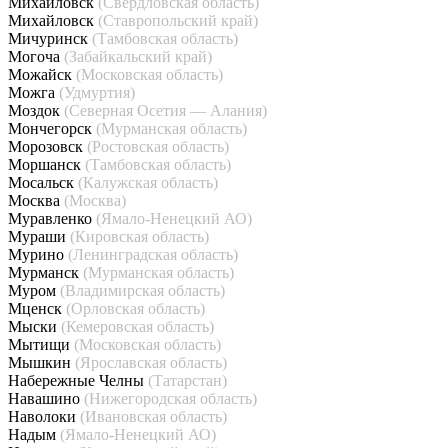
Михайловск
(Свердловская область)
Михайловск
(Ставропольский край)
Мичуринск
(Тамбовская область)
Могоча
(Забайкальский край)
Можайск
(Московская область)
Можга
(Удмуртия)
Моздок
(Северная Осетия — Алания)
Мончегорск
(Мурманская область)
Морозовск
(Ростовская область)
Моршанск
(Тамбовская область)
Мосальск
(Калужская область)
Москва
(Москва)
Муравленко
(Ямало-Ненецкий АО)
Мураши
(Кировская область)
Мурино
(Ленинградская область)
Мурманск
(Мурманская область)
Муром
(Владимирская область)
Мценск
(Орловская область)
Мыски
(Кемеровская область)
Мытищи
(Московская область)
Мышкин
(Ярославская область)
Набережные Челны
(Татарстан)
Навашино
(Нижегородская область)
Наволоки
(Ивановская область)
Надым
(Ямало-Ненецкий АО)