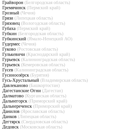
Грайворон
(Белгородская область)
Гремячинск
(Пермский край)
Грозный
(Чечня)
Грязи
(Липецкая область)
Грязовец
(Вологодская область)
Губаха
(Пермский край)
Губкин
(Белгородская область)
Губкинский
(Ямало-Ненецкий АО)
Гудермес
(Чечня)
Гуково
(Ростовская область)
Гулькевичи
(Краснодарский край)
Гурьевск
(Калининградская область)
Гурьевск
(Кемеровская область)
Гусев
(Калининградская область)
Гусиноозёрск
(Бурятия)
Гусь-Хрустальный
(Владимирская область)
Давлеканово
(Башкортостан)
Дагестанские Огни
(Дагестан)
Далматово
(Курганская область)
Дальнегорск
(Приморский край)
Дальнереченск
(Приморский край)
Данилов
(Ярославская область)
Данков
(Липецкая область)
Дегтярск
(Свердловская область)
Дедовск
(Московская область)