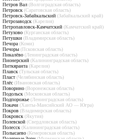
Петров Вал
(Волгоградская область)
Петровск
(Саратовская область)
Петровск-Забайкальский
(Забайкальский край)
Петрозаводск
(Карелия)
Петропавловск-Камчатский
(Камчатский край)
Петухово
(Курганская область)
Петушки
(Владимирская область)
Печора
(Коми)
Печоры
(Псковская область)
Пикалёво
(Ленинградская область)
Пионерский
(Калининградская область)
Питкяранта
(Карелия)
Плавск
(Тульская область)
Пласт
(Челябинская область)
Плёс
(Ивановская область)
Поворино
(Воронежская область)
Подольск
(Московская область)
Подпорожье
(Ленинградская область)
Покачи
(Ханты-Мансийский АО — Югра)
Покров
(Владимирская область)
Покровск
(Якутия)
Полевской
(Свердловская область)
Полесск
(Калининградская область)
Полысаево
(Кемеровская область)
Полярные Зори
(Мурманская область)