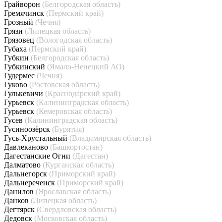
Грайворон
(Белгородская область)
Гремячинск
(Пермский край)
Грозный
(Чечня)
Грязи
(Липецкая область)
Грязовец
(Вологодская область)
Губаха
(Пермский край)
Губкин
(Белгородская область)
Губкинский
(Ямало-Ненецкий АО)
Гудермес
(Чечня)
Гуково
(Ростовская область)
Гулькевичи
(Краснодарский край)
Гурьевск
(Калининградская область)
Гурьевск
(Кемеровская область)
Гусев
(Калининградская область)
Гусиноозёрск
(Бурятия)
Гусь-Хрустальный
(Владимирская область)
Давлеканово
(Башкортостан)
Дагестанские Огни
(Дагестан)
Далматово
(Курганская область)
Дальнегорск
(Приморский край)
Дальнереченск
(Приморский край)
Данилов
(Ярославская область)
Данков
(Липецкая область)
Дегтярск
(Свердловская область)
Дедовск
(Московская область)