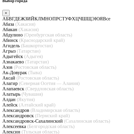
Выбор города
×
А
Б
В
Г
Д
Е
Ж
З
И
Й
К
Л
М
Н
О
П
Р
С
Т
У
Ф
Х
Ц
Ч
Ш
Щ
Э
Ю
Я
Все
Абаза
(Хакасия)
Абакан
(Хакасия)
Абдулино
(Оренбургская область)
Абинск
(Краснодарский край)
Агидель
(Башкортостан)
Агрыз
(Татарстан)
Адыгейск
(Адыгея)
Азнакаево
(Татарстан)
Азов
(Ростовская область)
Ак-Довурак
(Тыва)
Аксай
(Ростовская область)
Алагир
(Северная Осетия — Алания)
Алапаевск
(Свердловская область)
Алатырь
(Чувашия)
Алдан
(Якутия)
Алейск
(Алтайский край)
Александров
(Владимирская область)
Александровск
(Пермский край)
Александровск-Сахалинский
(Сахалинская область)
Алексеевка
(Белгородская область)
Алексин
(Тульская область)