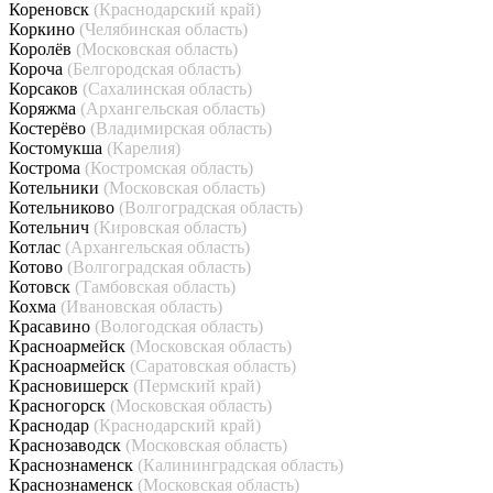
Кореновск
(Краснодарский край)
Коркино
(Челябинская область)
Королёв
(Московская область)
Короча
(Белгородская область)
Корсаков
(Сахалинская область)
Коряжма
(Архангельская область)
Костерёво
(Владимирская область)
Костомукша
(Карелия)
Кострома
(Костромская область)
Котельники
(Московская область)
Котельниково
(Волгоградская область)
Котельнич
(Кировская область)
Котлас
(Архангельская область)
Котово
(Волгоградская область)
Котовск
(Тамбовская область)
Кохма
(Ивановская область)
Красавино
(Вологодская область)
Красноармейск
(Московская область)
Красноармейск
(Саратовская область)
Красновишерск
(Пермский край)
Красногорск
(Московская область)
Краснодар
(Краснодарский край)
Краснозаводск
(Московская область)
Краснознаменск
(Калининградская область)
Краснознаменск
(Московская область)