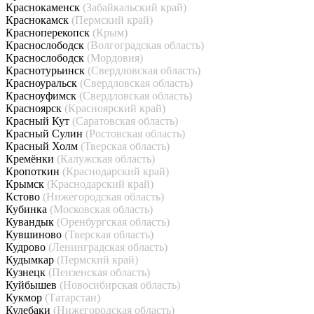
Краснокаменск
(Забайкальский край)
Краснокамск
(Пермский край)
Красноперекопск
(Крым)
Краснослободск
(Волгоградская область)
Краснослободск
(Мордовия)
Краснотурьинск
(Свердловская область)
Красноуральск
(Свердловская область)
Красноуфимск
(Свердловская область)
Красноярск
(Красноярский край)
Красный Кут
(Саратовская область)
Красный Сулин
(Ростовская область)
Красный Холм
(Тверская область)
Кремёнки
(Калужская область)
Кропоткин
(Краснодарский край)
Крымск
(Краснодарский край)
Кстово
(Нижегородская область)
Кубинка
(Московская область)
Кувандык
(Оренбургская область)
Кувшиново
(Тверская область)
Кудрово
(Ленинградская область)
Кудымкар
(Пермский край)
Кузнецк
(Пензенская область)
Куйбышев
(Новосибирская область)
Кукмор
(Татарстан)
Кулебаки
(Нижегородская область)