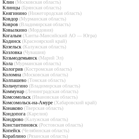
Клин
(Московская область)
Клинцы
(Брянская область)
Княгинино
(Нижегородская область)
Ковдор
(Мурманская область)
Ковров
(Владимирская область)
Ковылкино
(Мордовия)
Когалым
(Ханты-Мансийский АО — Югра)
Кодинск
(Красноярский край)
Козельск
(Калужская область)
Козловка
(Чувашия)
Козьмодемьянск
(Марий Эл)
Кола
(Мурманская область)
Кологрив
(Костромская область)
Коломна
(Московская область)
Колпашево
(Томская область)
Кольчугино
(Владимирская область)
Коммунар
(Ленинградская область)
Комсомольск
(Ивановская область)
Комсомольск-на-Амуре
(Хабаровский край)
Конаково
(Тверская область)
Кондопога
(Карелия)
Кондрово
(Калужская область)
Константиновск
(Ростовская область)
Копейск
(Челябинская область)
Кораблино
(Рязанская область)