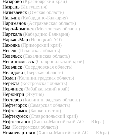
Назарово
(Красноярский край)
Назрань
(Ингушетия)
Называевск
(Омская область)
Нальчик
(Кабардино-Балкария)
Нариманов
(Астраханская область)
Наро-Фоминск
(Московская область)
Нарткала
(Кабардино-Балкария)
Нарьян-Мар
(Ненецкий АО)
Находка
(Приморский край)
Невель
(Псковская область)
Невельск
(Сахалинская область)
Невинномысск
(Ставропольский край)
Невьянск
(Свердловская область)
Нелидово
(Тверская область)
Неман
(Калининградская область)
Нерехта
(Костромская область)
Нерчинск
(Забайкальский край)
Нерюнгри
(Якутия)
Нестеров
(Калининградская область)
Нефтегорск
(Самарская область)
Нефтекамск
(Башкортостан)
Нефтекумск
(Ставропольский край)
Нефтеюганск
(Ханты-Мансийский АО — Югра)
Нея
(Костромская область)
Нижневартовск
(Ханты-Мансийский АО — Югра)