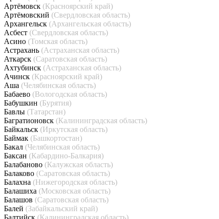
Артёмовск
(Красноярский край)
Артёмовский
(Свердловская область)
Архангельск
(Архангельская область)
Асбест
(Свердловская область)
Асино
(Томская область)
Астрахань
(Астраханская область)
Аткарск
(Саратовская область)
Ахтубинск
(Астраханская область)
Ачинск
(Красноярский край)
Аша
(Челябинская область)
Бабаево
(Вологодская область)
Бабушкин
(Бурятия)
Бавлы
(Татарстан)
Багратионовск
(Калининградская область)
Байкальск
(Иркутская область)
Баймак
(Башкортостан)
Бакал
(Челябинская область)
Баксан
(Кабардино-Балкария)
Балабаново
(Калужская область)
Балаково
(Саратовская область)
Балахна
(Нижегородская область)
Балашиха
(Московская область)
Балашов
(Саратовская область)
Балей
(Забайкальский край)
Балтийск
(Калининградская область)