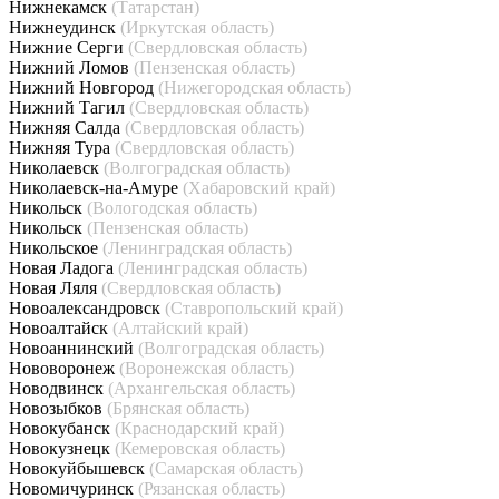
Нижнекамск
(Татарстан)
Нижнеудинск
(Иркутская область)
Нижние Серги
(Свердловская область)
Нижний Ломов
(Пензенская область)
Нижний Новгород
(Нижегородская область)
Нижний Тагил
(Свердловская область)
Нижняя Салда
(Свердловская область)
Нижняя Тура
(Свердловская область)
Николаевск
(Волгоградская область)
Николаевск-на-Амуре
(Хабаровский край)
Никольск
(Вологодская область)
Никольск
(Пензенская область)
Никольское
(Ленинградская область)
Новая Ладога
(Ленинградская область)
Новая Ляля
(Свердловская область)
Новоалександровск
(Ставропольский край)
Новоалтайск
(Алтайский край)
Новоаннинский
(Волгоградская область)
Нововоронеж
(Воронежская область)
Новодвинск
(Архангельская область)
Новозыбков
(Брянская область)
Новокубанск
(Краснодарский край)
Новокузнецк
(Кемеровская область)
Новокуйбышевск
(Самарская область)
Новомичуринск
(Рязанская область)