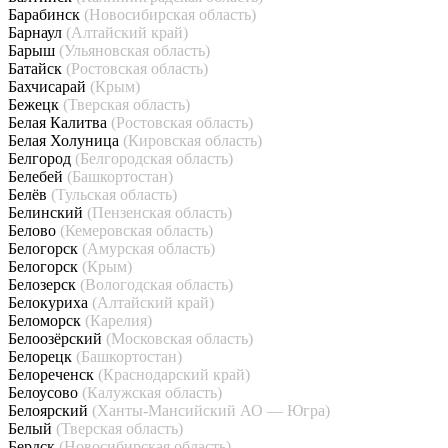
Барабинск
(Новосибирская область)
Барнаул
(Алтайский край)
Барыш
(Ульяновская область)
Батайск
(Ростовская область)
Бахчисарай
(Крым)
Бежецк
(Тверская область)
Белая Калитва
(Ростовская область)
Белая Холуница
(Кировская область)
Белгород
(Белгородская область)
Белебей
(Башкортостан)
Белёв
(Тульская область)
Белинский
(Пензенская область)
Белово
(Кемеровская область)
Белогорск
(Амурская область)
Белогорск
(Крым)
Белозерск
(Вологодская область)
Белокуриха
(Алтайский край)
Беломорск
(Карелия)
Белоозёрский
(Московская область)
Белорецк
(Башкортостан)
Белореченск
(Краснодарский край)
Белоусово
(Калужская область)
Белоярский
(Ханты-Мансийский АО — Югра)
Белый
(Тверская область)
Бердск
(Новосибирская область)