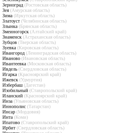
Зерноград
(Ростовская область)
Зея
(Амурская область)
Зима
(Иркутская область)
Златоуст
(Челябинская область)
Злынка
(Брянская область)
Змеиногорск
(Алтайский край)
Знаменск
(Астраханская область)
Зубцов
(Тверская область)
Зуевка
(Кировская область)
Ивангород
(Ленинградская область)
Иваново
(Ивановская область)
Ивантеевка
(Московская область)
Ивдель
(Свердловская область)
Игарка
(Красноярский край)
Ижевск
(Удмуртия)
Избербаш
(Дагестан)
Изобильный
(Ставропольский край)
Иланский
(Красноярский край)
Инза
(Ульяновская область)
Иннополис
(Татарстан)
Инсар
(Мордовия)
Инта
(Коми)
Ипатово
(Ставропольский край)
Ирбит
(Свердловская область)