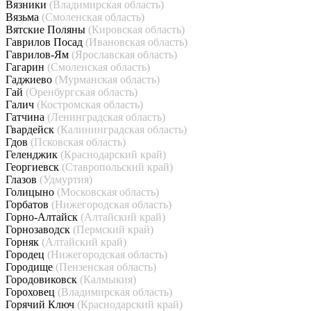
Вязники
(Владимирская область)
Вязьма
(Смоленская область)
Вятские Поляны
(Кировская область)
Гаврилов Посад
(Ивановская область)
Гаврилов-Ям
(Ярославская область)
Гагарин
(Смоленская область)
Гаджиево
(Мурманская область)
Гай
(Оренбургская область)
Галич
(Костромская область)
Гатчина
(Ленинградская область)
Гвардейск
(Калининградская область)
Гдов
(Псковская область)
Геленджик
(Краснодарский край)
Георгиевск
(Ставропольский край)
Глазов
(Удмуртия)
Голицыно
(Московская область)
Горбатов
(Нижегородская область)
Горно-Алтайск
(Алтайский край)
Горнозаводск
(Пермский край)
Горняк
(Алтайский край)
Городец
(Нижегородская область)
Городище
(Пензенская область)
Городовиковск
(Калмыкия)
Гороховец
(Владимирская область)
Горячий Ключ
(Краснодарский край)