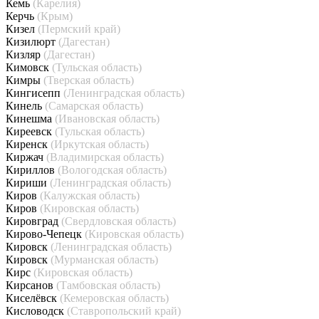
Кемь
(Карелия)
Керчь
(Крым)
Кизел
(Пермский край)
Кизилюрт
(Дагестан)
Кизляр
(Дагестан)
Кимовск
(Тульская область)
Кимры
(Тверская область)
Кингисепп
(Ленинградская область)
Кинель
(Самарская область)
Кинешма
(Ивановская область)
Киреевск
(Тульская область)
Киренск
(Иркутская область)
Киржач
(Владимирская область)
Кириллов
(Вологодская область)
Кириши
(Ленинградская область)
Киров
(Калужская область)
Киров
(Кировская область)
Кировград
(Свердловская область)
Кирово-Чепецк
(Кировская область)
Кировск
(Ленинградская область)
Кировск
(Мурманская область)
Кирс
(Кировская область)
Кирсанов
(Тамбовская область)
Киселёвск
(Кемеровская область)
Кисловодск
(Ставропольский край)