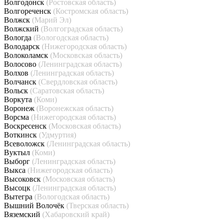
Волгодонск
(Ростовская область)
Волгореченск
(Костромская область)
Волжск
(Марий Эл)
Волжский
(Волгоградская область)
Вологда
(Вологодская область)
Володарск
(Нижегородская область)
Волоколамск
(Московская область)
Волосово
(Ленинградская область)
Волхов
(Ленинградская область)
Волчанск
(Свердловская область)
Вольск
(Саратовская область)
Воркута
(Коми)
Воронеж
(Воронежская область)
Ворсма
(Нижегородская область)
Воскресенск
(Московская область)
Воткинск
(Удмуртия)
Всеволожск
(Ленинградская область)
Вуктыл
(Коми)
Выборг
(Ленинградская область)
Выкса
(Нижегородская область)
Высоковск
(Московская область)
Высоцк
(Ленинградская область)
Вытегра
(Вологодская область)
Вышний Волочёк
(Тверская область)
Вяземский
(Хабаровский край)