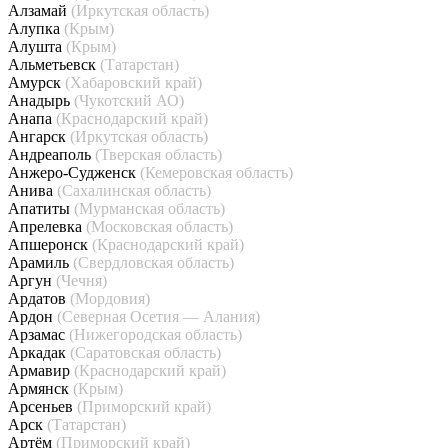
Алзамай
(Иркутская область)
Алупка
(Крым)
Алушта
(Крым)
Альметьевск
(Татарстан)
Амурск
(Хабаровский край)
Анадырь
(Чукотский АО)
Анапа
(Краснодарский край)
Ангарск
(Иркутская область)
Андреаполь
(Тверская область)
Анжеро-Судженск
(Кемеровская область)
Анива
(Сахалинская область)
Апатиты
(Мурманская область)
Апрелевка
(Московская область)
Апшеронск
(Краснодарский край)
Арамиль
(Свердловская область)
Аргун
(Чечня)
Ардатов
(Мордовия)
Ардон
(Северная Осетия — Алания)
Арзамас
(Нижегородская область)
Аркадак
(Саратовская область)
Армавир
(Краснодарский край)
Армянск
(Крым)
Арсеньев
(Приморский край)
Арск
(Татарстан)
Артём
(Приморский край)