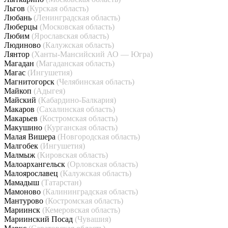
Льгов
(Курская область)
Любань
(Ленинградская область)
Люберцы
(Московская область)
Любим
(Ярославская область)
Людиново
(Калужская область)
Лянтор
(Ханты-Мансийский АО — Югра)
Магадан
(Магаданская область)
Магас
(Ингушетия)
Магнитогорск
(Челябинская область)
Майкоп
(Адыгея)
Майский
(Кабардино-Балкария)
Макаров
(Сахалинская область)
Макарьев
(Костромская область)
Макушино
(Курганская область)
Малая Вишера
(Новгородская область)
Малгобек
(Ингушетия)
Малмыж
(Кировская область)
Малоархангельск
(Орловская область)
Малоярославец
(Калужская область)
Мамадыш
(Татарстан)
Мамоново
(Калининградская область)
Мантурово
(Костромская область)
Мариинск
(Кемеровская область)
Мариинский Посад
(Чувашия)