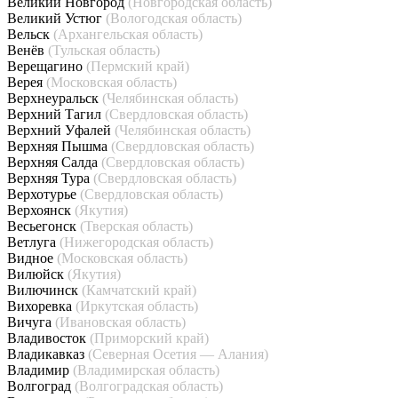
Великий Новгород
(Новгородская область)
Великий Устюг
(Вологодская область)
Вельск
(Архангельская область)
Венёв
(Тульская область)
Верещагино
(Пермский край)
Верея
(Московская область)
Верхнеуральск
(Челябинская область)
Верхний Тагил
(Свердловская область)
Верхний Уфалей
(Челябинская область)
Верхняя Пышма
(Свердловская область)
Верхняя Салда
(Свердловская область)
Верхняя Тура
(Свердловская область)
Верхотурье
(Свердловская область)
Верхоянск
(Якутия)
Весьегонск
(Тверская область)
Ветлуга
(Нижегородская область)
Видное
(Московская область)
Вилюйск
(Якутия)
Вилючинск
(Камчатский край)
Вихоревка
(Иркутская область)
Вичуга
(Ивановская область)
Владивосток
(Приморский край)
Владикавказ
(Северная Осетия — Алания)
Владимир
(Владимирская область)
Волгоград
(Волгоградская область)