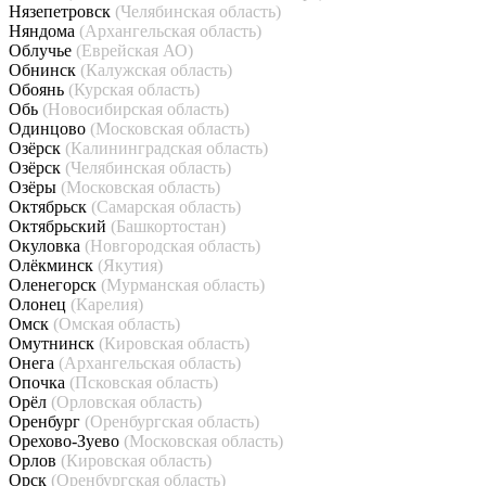
Нязепетровск
(Челябинская область)
Няндома
(Архангельская область)
Облучье
(Еврейская АО)
Обнинск
(Калужская область)
Обоянь
(Курская область)
Обь
(Новосибирская область)
Одинцово
(Московская область)
Озёрск
(Калининградская область)
Озёрск
(Челябинская область)
Озёры
(Московская область)
Октябрьск
(Самарская область)
Октябрьский
(Башкортостан)
Окуловка
(Новгородская область)
Олёкминск
(Якутия)
Оленегорск
(Мурманская область)
Олонец
(Карелия)
Омск
(Омская область)
Омутнинск
(Кировская область)
Онега
(Архангельская область)
Опочка
(Псковская область)
Орёл
(Орловская область)
Оренбург
(Оренбургская область)
Орехово-Зуево
(Московская область)
Орлов
(Кировская область)
Орск
(Оренбургская область)