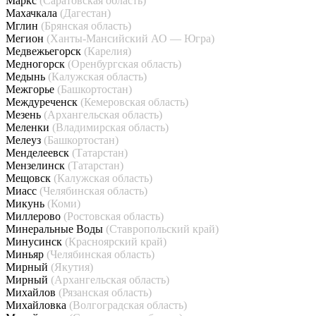
Маркс
(Саратовская область)
Махачкала
(Дагестан)
Мглин
(Брянская область)
Мегион
(Ханты-Мансийский АО — Югра)
Медвежьегорск
(Карелия)
Медногорск
(Оренбургская область)
Медынь
(Калужская область)
Межгорье
(Башкортостан)
Междуреченск
(Кемеровская область)
Мезень
(Архангельская область)
Меленки
(Владимирская область)
Мелеуз
(Башкортостан)
Менделеевск
(Татарстан)
Мензелинск
(Татарстан)
Мещовск
(Калужская область)
Миасс
(Челябинская область)
Микунь
(Коми)
Миллерово
(Ростовская область)
Минеральные Воды
(Ставропольский край)
Минусинск
(Красноярский край)
Миньяр
(Челябинская область)
Мирный
(Якутия)
Мирный
(Архангельская область)
Михайлов
(Рязанская область)
Михайловка
(Волгоградская область)