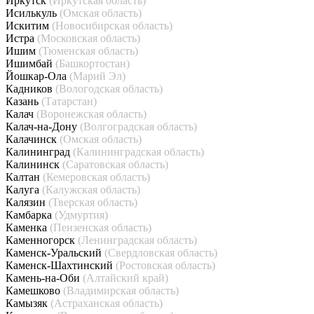
Иркутск
(Иркутская область)
Исилькуль
(Омская область)
Искитим
(Новосибирская область)
Истра
(Московская область)
Ишим
(Тюменская область)
Ишимбай
(Башкортостан)
Йошкар-Ола
(Марий Эл)
Кадников
(Вологодская область)
Казань
(Татарстан)
Калач
(Воронежская область)
Калач-на-Дону
(Волгоградская область)
Калачинск
(Омская область)
Калининград
(Калининградская область)
Калининск
(Саратовская область)
Калтан
(Кемеровская область)
Калуга
(Калужская область)
Калязин
(Тверская область)
Камбарка
(Удмуртия)
Каменка
(Пензенская область)
Каменногорск
(Ленинградская область)
Каменск-Уральский
(Свердловская область)
Каменск-Шахтинский
(Ростовская область)
Камень-на-Оби
(Алтайский край)
Камешково
(Владимирская область)
Камызяк
(Астраханская область)