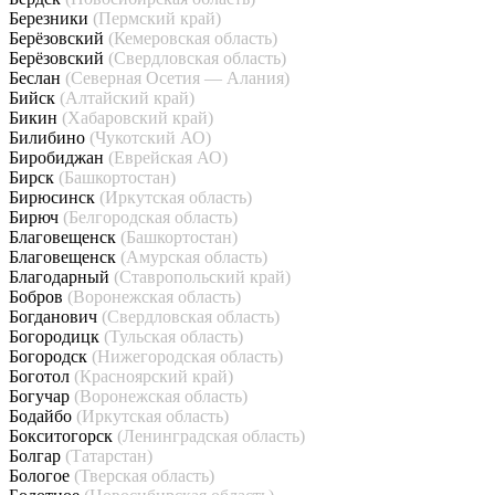
Березники
(Пермский край)
Берёзовский
(Кемеровская область)
Берёзовский
(Свердловская область)
Беслан
(Северная Осетия — Алания)
Бийск
(Алтайский край)
Бикин
(Хабаровский край)
Билибино
(Чукотский АО)
Биробиджан
(Еврейская АО)
Бирск
(Башкортостан)
Бирюсинск
(Иркутская область)
Бирюч
(Белгородская область)
Благовещенск
(Башкортостан)
Благовещенск
(Амурская область)
Благодарный
(Ставропольский край)
Бобров
(Воронежская область)
Богданович
(Свердловская область)
Богородицк
(Тульская область)
Богородск
(Нижегородская область)
Боготол
(Красноярский край)
Богучар
(Воронежская область)
Бодайбо
(Иркутская область)
Бокситогорск
(Ленинградская область)
Болгар
(Татарстан)
Бологое
(Тверская область)