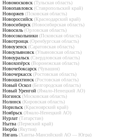
Новомосковск
(Тульская область)
Новопавловск
(Ставропольский край)
Новоржев
(Псковская область)
Новороссийск
(Краснодарский край)
Новосибирск
(Новосибирская область)
Новосиль
(Орловская область)
Новосокольники
(Псковская область)
Новотроицк
(Оренбургская область)
Новоузенск
(Саратовская область)
Новоульяновск
(Ульяновская область)
Новоуральск
(Свердловская область)
Новохопёрск
(Воронежская область)
Новочебоксарск
(Чувашия)
Новочеркасск
(Ростовская область)
Новошахтинск
(Ростовская область)
Новый Оскол
(Белгородская область)
Новый Уренгой
(Ямало-Ненецкий АО)
Ногинск
(Московская область)
Нолинск
(Кировская область)
Норильск
(Красноярский край)
Ноябрьск
(Ямало-Ненецкий АО)
Нурлат
(Татарстан)
Нытва
(Пермский край)
Нюрба
(Якутия)
Нягань
(Ханты-Мансийский АО — Югра)