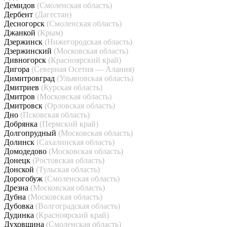
Демидов
(Смоленская область)
Дербент
(Дагестан)
Десногорск
(Смоленская область)
Джанкой
(Крым)
Дзержинск
(Нижегородская область)
Дзержинский
(Московская область)
Дивногорск
(Красноярский край)
Дигора
(Северная Осетия — Алания)
Димитровград
(Ульяновская область)
Дмитриев
(Курская область)
Дмитров
(Московская область)
Дмитровск
(Орловская область)
Дно
(Псковская область)
Добрянка
(Пермский край)
Долгопрудный
(Московская область)
Долинск
(Сахалинская область)
Домодедово
(Московская область)
Донецк
(Ростовская область)
Донской
(Тульская область)
Дорогобуж
(Смоленская область)
Дрезна
(Московская область)
Дубна
(Московская область)
Дубовка
(Волгоградская область)
Дудинка
(Красноярский край)
Духовщина
(Смоленская область)