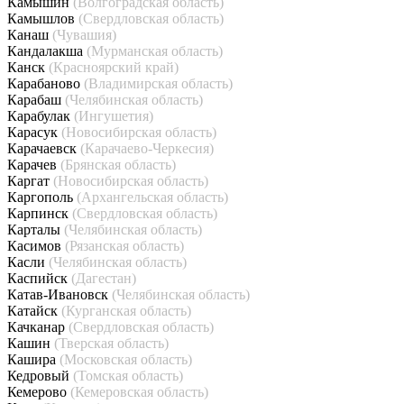
Камышин
(Волгоградская область)
Камышлов
(Свердловская область)
Канаш
(Чувашия)
Кандалакша
(Мурманская область)
Канск
(Красноярский край)
Карабаново
(Владимирская область)
Карабаш
(Челябинская область)
Карабулак
(Ингушетия)
Карасук
(Новосибирская область)
Карачаевск
(Карачаево-Черкесия)
Карачев
(Брянская область)
Каргат
(Новосибирская область)
Каргополь
(Архангельская область)
Карпинск
(Свердловская область)
Карталы
(Челябинская область)
Касимов
(Рязанская область)
Касли
(Челябинская область)
Каспийск
(Дагестан)
Катав-Ивановск
(Челябинская область)
Катайск
(Курганская область)
Качканар
(Свердловская область)
Кашин
(Тверская область)
Кашира
(Московская область)
Кедровый
(Томская область)
Кемерово
(Кемеровская область)