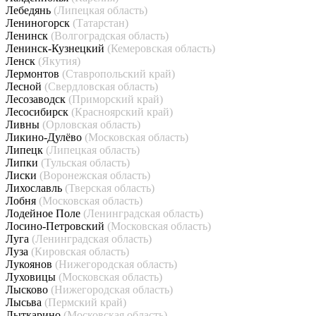
Лебедянь
(Липецкая область)
Лениногорск
(Татарстан)
Ленинск
(Волгоградская область)
Ленинск-Кузнецкий
(Кемеровская область)
Ленск
(Якутия)
Лермонтов
(Ставропольский край)
Лесной
(Свердловская область)
Лесозаводск
(Приморский край)
Лесосибирск
(Красноярский край)
Ливны
(Орловская область)
Ликино-Дулёво
(Московская область)
Липецк
(Липецкая область)
Липки
(Тульская область)
Лиски
(Воронежская область)
Лихославль
(Тверская область)
Лобня
(Московская область)
Лодейное Поле
(Ленинградская область)
Лосино-Петровский
(Московская область)
Луга
(Ленинградская область)
Луза
(Кировская область)
Лукоянов
(Нижегородская область)
Луховицы
(Московская область)
Лысково
(Нижегородская область)
Лысьва
(Пермский край)
Лыткарино
(Московская область)