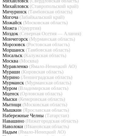
Михайловск
(Свердловская область)
Михайловск
(Ставропольский край)
Мичуринск
(Тамбовская область)
Могоча
(Забайкальский край)
Можайск
(Московская область)
Можга
(Удмуртия)
Моздок
(Северная Осетия — Алания)
Мончегорск
(Мурманская область)
Морозовск
(Ростовская область)
Моршанск
(Тамбовская область)
Мосальск
(Калужская область)
Москва
(Москва)
Муравленко
(Ямало-Ненецкий АО)
Мураши
(Кировская область)
Мурино
(Ленинградская область)
Мурманск
(Мурманская область)
Муром
(Владимирская область)
Мценск
(Орловская область)
Мыски
(Кемеровская область)
Мытищи
(Московская область)
Мышкин
(Ярославская область)
Набережные Челны
(Татарстан)
Навашино
(Нижегородская область)
Наволоки
(Ивановская область)
Надым
(Ямало-Ненецкий АО)