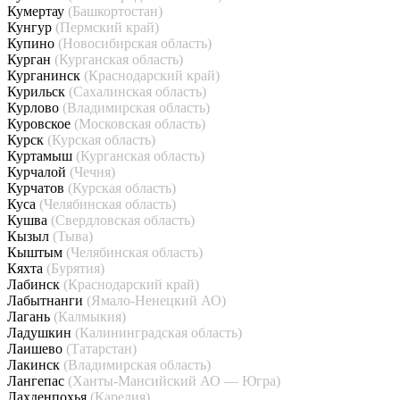
Кумертау
(Башкортостан)
Кунгур
(Пермский край)
Купино
(Новосибирская область)
Курган
(Курганская область)
Курганинск
(Краснодарский край)
Курильск
(Сахалинская область)
Курлово
(Владимирская область)
Куровское
(Московская область)
Курск
(Курская область)
Куртамыш
(Курганская область)
Курчалой
(Чечня)
Курчатов
(Курская область)
Куса
(Челябинская область)
Кушва
(Свердловская область)
Кызыл
(Тыва)
Кыштым
(Челябинская область)
Кяхта
(Бурятия)
Лабинск
(Краснодарский край)
Лабытнанги
(Ямало-Ненецкий АО)
Лагань
(Калмыкия)
Ладушкин
(Калининградская область)
Лаишево
(Татарстан)
Лакинск
(Владимирская область)
Лангепас
(Ханты-Мансийский АО — Югра)
Лахденпохья
(Карелия)