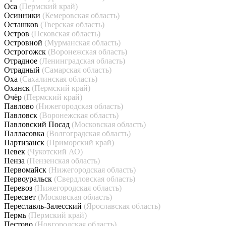
Оса
(Пермский край)
Осинники
(Кемеровская область)
Осташков
(Тверская область)
Остров
(Псковская область)
Островной
(Мурманская область)
Острогожск
(Воронежская область)
Отрадное
(Ленинградская область)
Отрадный
(Самарская область)
Оха
(Сахалинская область)
Оханск
(Пермский край)
Очёр
(Пермский край)
Павлово
(Нижегородская область)
Павловск
(Воронежская область)
Павловский Посад
(Московская область)
Палласовка
(Волгоградская область)
Партизанск
(Приморский край)
Певек
(Чукотский АО)
Пенза
(Пензенская область)
Первомайск
(Нижегородская область)
Первоуральск
(Свердловская область)
Перевоз
(Нижегородская область)
Пересвет
(Московская область)
Переславль-Залесский
(Ярославская область)
Пермь
(Пермский край)
Пестово
(Новгородская область)