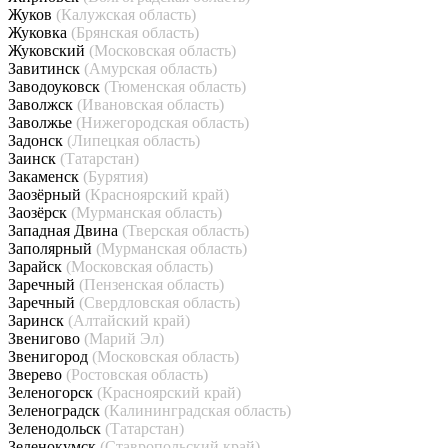
Жуков
(Калужская область)
Жуковка
(Брянская область)
Жуковский
(Московская область)
Завитинск
(Амурская область)
Заводоуковск
(Тюменская область)
Заволжск
(Ивановская область)
Заволжье
(Нижегородская область)
Задонск
(Липецкая область)
Заинск
(Татарстан)
Закаменск
(Бурятия)
Заозёрный
(Красноярский край)
Заозёрск
(Мурманская область)
Западная Двина
(Тверская область)
Заполярный
(Мурманская область)
Зарайск
(Московская область)
Заречный
(Пензенская область)
Заречный
(Свердловская область)
Заринск
(Алтайский край)
Звенигово
(Марий Эл)
Звенигород
(Московская область)
Зверево
(Ростовская область)
Зеленогорск
(Красноярский край)
Зеленоградск
(Калининградская область)
Зеленодольск
(Татарстан)
Зеленокумск
(Ставропольский край)