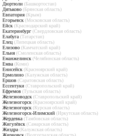
Дюртюли
(Башкортостан)
Дятьково
(Брянская область)
Евпатория
(Крым)
Егорьевск
(Московская область)
Ейск
(Краснодарский край)
Екатеринбург
(Свердловская область)
Елабуга
(Татарстан)
Елец
(Липецкая область)
Елизово
(Камчатский край)
Ельня
(Смоленская область)
Еманжелинск
(Челябинская область)
Емва
(Коми)
Енисейск
(Красноярский край)
Ермолино
(Калужская область)
Ершов
(Саратовская область)
Ессентуки
(Ставропольский край)
Ефремов
(Тульская область)
Железноводск
(Ставропольский край)
Железногорск
(Красноярский край)
Железногорск
(Курская область)
Железногорск-Илимский
(Иркутская область)
Жердевка
(Тамбовская область)
Жигулёвск
(Самарская область)
Жиздра
(Калужская область)
Жирновск
(Волгоградская область)