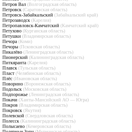
Петров Вал
(Волгоградская область)
Петровск
(Саратовская область)
Петровск-Забайкальский
(Забайкальский край)
Петрозаводск
(Карелия)
Петропавловск-Камчатский
(Камчатский край)
Петухово
(Курганская область)
Петушки
(Владимирская область)
Печора
(Коми)
Печоры
(Псковская область)
Пикалёво
(Ленинградская область)
Пионерский
(Калининградская область)
Питкяранта
(Карелия)
Плавск
(Тульская область)
Пласт
(Челябинская область)
Плёс
(Ивановская область)
Поворино
(Воронежская область)
Подольск
(Московская область)
Подпорожье
(Ленинградская область)
Покачи
(Ханты-Мансийский АО — Югра)
Покров
(Владимирская область)
Покровск
(Якутия)
Полевской
(Свердловская область)
Полесск
(Калининградская область)
Полысаево
(Кемеровская область)
Полярные Зори
(Мурманская область)