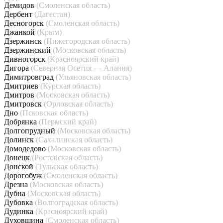
Демидов
(Смоленская область)
Дербент
(Дагестан)
Десногорск
(Смоленская область)
Джанкой
(Крым)
Дзержинск
(Нижегородская область)
Дзержинский
(Московская область)
Дивногорск
(Красноярский край)
Дигора
(Северная Осетия — Алания)
Димитровград
(Ульяновская область)
Дмитриев
(Курская область)
Дмитров
(Московская область)
Дмитровск
(Орловская область)
Дно
(Псковская область)
Добрянка
(Пермский край)
Долгопрудный
(Московская область)
Долинск
(Сахалинская область)
Домодедово
(Московская область)
Донецк
(Ростовская область)
Донской
(Тульская область)
Дорогобуж
(Смоленская область)
Дрезна
(Московская область)
Дубна
(Московская область)
Дубовка
(Волгоградская область)
Дудинка
(Красноярский край)
Духовщина
(Смоленская область)