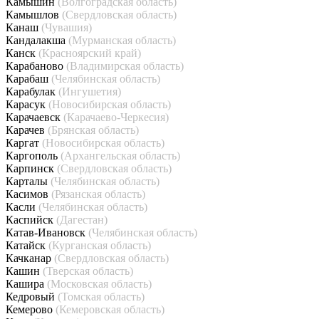
Камышин
(Волгоградская область)
Камышлов
(Свердловская область)
Канаш
(Чувашия)
Кандалакша
(Мурманская область)
Канск
(Красноярский край)
Карабаново
(Владимирская область)
Карабаш
(Челябинская область)
Карабулак
(Ингушетия)
Карасук
(Новосибирская область)
Карачаевск
(Карачаево-Черкесия)
Карачев
(Брянская область)
Каргат
(Новосибирская область)
Каргополь
(Архангельская область)
Карпинск
(Свердловская область)
Карталы
(Челябинская область)
Касимов
(Рязанская область)
Касли
(Челябинская область)
Каспийск
(Дагестан)
Катав-Ивановск
(Челябинская область)
Катайск
(Курганская область)
Качканар
(Свердловская область)
Кашин
(Тверская область)
Кашира
(Московская область)
Кедровый
(Томская область)
Кемерово
(Кемеровская область)