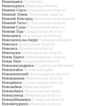
Нижнекамск
(Татарстан)
Нижнеудинск
(Иркутская область)
Нижние Серги
(Свердловская область)
Нижний Ломов
(Пензенская область)
Нижний Новгород
(Нижегородская область)
Нижний Тагил
(Свердловская область)
Нижняя Салда
(Свердловская область)
Нижняя Тура
(Свердловская область)
Николаевск
(Волгоградская область)
Николаевск-на-Амуре
(Хабаровский край)
Никольск
(Вологодская область)
Никольск
(Пензенская область)
Никольское
(Ленинградская область)
Новая Ладога
(Ленинградская область)
Новая Ляля
(Свердловская область)
Новоалександровск
(Ставропольский край)
Новоалтайск
(Алтайский край)
Новоаннинский
(Волгоградская область)
Нововоронеж
(Воронежская область)
Новодвинск
(Архангельская область)
Новозыбков
(Брянская область)
Новокубанск
(Краснодарский край)
Новокузнецк
(Кемеровская область)
Новокуйбышевск
(Самарская область)
Новомичуринск
(Рязанская область)