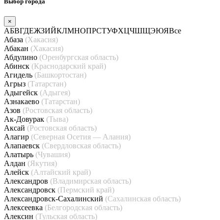
Выбор города
×
А
Б
В
Г
Д
Е
Ж
З
И
Й
К
Л
М
Н
О
П
Р
С
Т
У
Ф
Х
Ц
Ч
Ш
Щ
Э
Ю
Я
Все
Абаза
(Хакасия)
Абакан
(Хакасия)
Абдулино
(Оренбургская область)
Абинск
(Краснодарский край)
Агидель
(Башкортостан)
Агрыз
(Татарстан)
Адыгейск
(Адыгея)
Азнакаево
(Татарстан)
Азов
(Ростовская область)
Ак-Довурак
(Тыва)
Аксай
(Ростовская область)
Алагир
(Северная Осетия — Алания)
Алапаевск
(Свердловская область)
Алатырь
(Чувашия)
Алдан
(Якутия)
Алейск
(Алтайский край)
Александров
(Владимирская область)
Александровск
(Пермский край)
Александровск-Сахалинский
(Сахалинская область)
Алексеевка
(Белгородская область)
Алексин
(Тульская область)