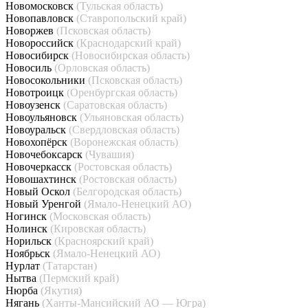
Новомосковск
(Тульская область)
Новопавловск
(Ставропольский край)
Новоржев
(Псковская область)
Новороссийск
(Краснодарский край)
Новосибирск
(Новосибирская область)
Новосиль
(Орловская область)
Новосокольники
(Псковская область)
Новотроицк
(Оренбургская область)
Новоузенск
(Саратовская область)
Новоульяновск
(Ульяновская область)
Новоуральск
(Свердловская область)
Новохопёрск
(Воронежская область)
Новочебоксарск
(Чувашия)
Новочеркасск
(Ростовская область)
Новошахтинск
(Ростовская область)
Новый Оскол
(Белгородская область)
Новый Уренгой
(Ямало-Ненецкий АО)
Ногинск
(Московская область)
Нолинск
(Кировская область)
Норильск
(Красноярский край)
Ноябрьск
(Ямало-Ненецкий АО)
Нурлат
(Татарстан)
Нытва
(Пермский край)
Нюрба
(Якутия)
Нягань
(Ханты-Мансийский АО — Югра)