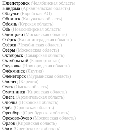
Нязепетровск
(Челябинская область)
Няндома
(Архангельская область)
Облучье
(Еврейская АО)
Обнинск
(Калужская область)
Обоянь
(Курская область)
Обь
(Новосибирская область)
Одинцово
(Московская область)
Озёрск
(Калининградская область)
Озёрск
(Челябинская область)
Озёры
(Московская область)
Октябрьск
(Самарская область)
Октябрьский
(Башкортостан)
Окуловка
(Новгородская область)
Олёкминск
(Якутия)
Оленегорск
(Мурманская область)
Олонец
(Карелия)
Омск
(Омская область)
Омутнинск
(Кировская область)
Онега
(Архангельская область)
Опочка
(Псковская область)
Орёл
(Орловская область)
Оренбург
(Оренбургская область)
Орехово-Зуево
(Московская область)
Орлов
(Кировская область)
Орск
(Оренбургская область)