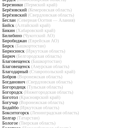
Березники
(Пермский край)
Берёзовский
(Кемеровская область)
Берёзовский
(Свердловская область)
Беслан
(Северная Осетия — Алания)
Бийск
(Алтайский край)
Бикин
(Хабаровский край)
Билибино
(Чукотский АО)
Биробиджан
(Еврейская АО)
Бирск
(Башкортостан)
Бирюсинск
(Иркутская область)
Бирюч
(Белгородская область)
Благовещенск
(Башкортостан)
Благовещенск
(Амурская область)
Благодарный
(Ставропольский край)
Бобров
(Воронежская область)
Богданович
(Свердловская область)
Богородицк
(Тульская область)
Богородск
(Нижегородская область)
Боготол
(Красноярский край)
Богучар
(Воронежская область)
Бодайбо
(Иркутская область)
Бокситогорск
(Ленинградская область)
Болгар
(Татарстан)
Бологое
(Тверская область)