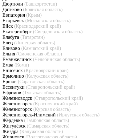
Дюртюли
(Башкортостан)
Дятьково
(Брянская область)
Евпатория
(Крым)
Егорьевск
(Московская область)
Ейск
(Краснодарский край)
Екатеринбург
(Свердловская область)
Елабуга
(Татарстан)
Елец
(Липецкая область)
Елизово
(Камчатский край)
Ельня
(Смоленская область)
Еманжелинск
(Челябинская область)
Емва
(Коми)
Енисейск
(Красноярский край)
Ермолино
(Калужская область)
Ершов
(Саратовская область)
Ессентуки
(Ставропольский край)
Ефремов
(Тульская область)
Железноводск
(Ставропольский край)
Железногорск
(Красноярский край)
Железногорск
(Курская область)
Железногорск-Илимский
(Иркутская область)
Жердевка
(Тамбовская область)
Жигулёвск
(Самарская область)
Жиздра
(Калужская область)
Жирновск
(Волгоградская область)