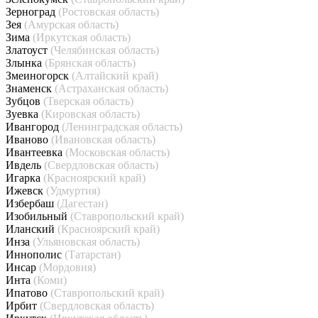
Зерноград
(Ростовская область)
Зея
(Амурская область)
Зима
(Иркутская область)
Златоуст
(Челябинская область)
Злынка
(Брянская область)
Змеиногорск
(Алтайский край)
Знаменск
(Астраханская область)
Зубцов
(Тверская область)
Зуевка
(Кировская область)
Ивангород
(Ленинградская область)
Иваново
(Ивановская область)
Ивантеевка
(Московская область)
Ивдель
(Свердловская область)
Игарка
(Красноярский край)
Ижевск
(Удмуртия)
Избербаш
(Дагестан)
Изобильный
(Ставропольский край)
Иланский
(Красноярский край)
Инза
(Ульяновская область)
Иннополис
(Татарстан)
Инсар
(Мордовия)
Инта
(Коми)
Ипатово
(Ставропольский край)
Ирбит
(Свердловская область)