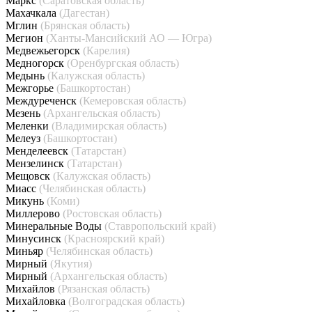
Маркс
(Саратовская область)
Махачкала
(Дагестан)
Мглин
(Брянская область)
Мегион
(Ханты-Мансийский АО — Югра)
Медвежьегорск
(Карелия)
Медногорск
(Оренбургская область)
Медынь
(Калужская область)
Межгорье
(Башкортостан)
Междуреченск
(Кемеровская область)
Мезень
(Архангельская область)
Меленки
(Владимирская область)
Мелеуз
(Башкортостан)
Менделеевск
(Татарстан)
Мензелинск
(Татарстан)
Мещовск
(Калужская область)
Миасс
(Челябинская область)
Микунь
(Коми)
Миллерово
(Ростовская область)
Минеральные Воды
(Ставропольский край)
Минусинск
(Красноярский край)
Миньяр
(Челябинская область)
Мирный
(Якутия)
Мирный
(Архангельская область)
Михайлов
(Рязанская область)
Михайловка
(Волгоградская область)