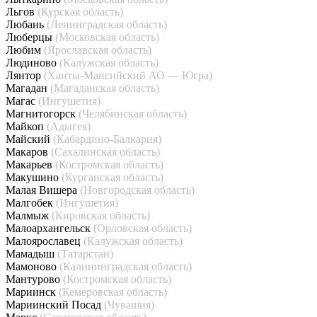
Льгов
(Курская область)
Любань
(Ленинградская область)
Люберцы
(Московская область)
Любим
(Ярославская область)
Людиново
(Калужская область)
Лянтор
(Ханты-Мансийский АО — Югра)
Магадан
(Магаданская область)
Магас
(Ингушетия)
Магнитогорск
(Челябинская область)
Майкоп
(Адыгея)
Майский
(Кабардино-Балкария)
Макаров
(Сахалинская область)
Макарьев
(Костромская область)
Макушино
(Курганская область)
Малая Вишера
(Новгородская область)
Малгобек
(Ингушетия)
Малмыж
(Кировская область)
Малоархангельск
(Орловская область)
Малоярославец
(Калужская область)
Мамадыш
(Татарстан)
Мамоново
(Калининградская область)
Мантурово
(Костромская область)
Мариинск
(Кемеровская область)
Мариинский Посад
(Чувашия)