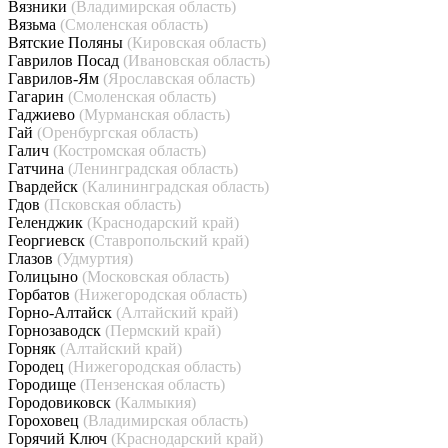
Вязники
(Владимирская область)
Вязьма
(Смоленская область)
Вятские Поляны
(Кировская область)
Гаврилов Посад
(Ивановская область)
Гаврилов-Ям
(Ярославская область)
Гагарин
(Смоленская область)
Гаджиево
(Мурманская область)
Гай
(Оренбургская область)
Галич
(Костромская область)
Гатчина
(Ленинградская область)
Гвардейск
(Калининградская область)
Гдов
(Псковская область)
Геленджик
(Краснодарский край)
Георгиевск
(Ставропольский край)
Глазов
(Удмуртия)
Голицыно
(Московская область)
Горбатов
(Нижегородская область)
Горно-Алтайск
(Алтайский край)
Горнозаводск
(Пермский край)
Горняк
(Алтайский край)
Городец
(Нижегородская область)
Городище
(Пензенская область)
Городовиковск
(Калмыкия)
Гороховец
(Владимирская область)
Горячий Ключ
(Краснодарский край)