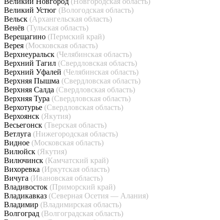
Великий Новгород
(Новгородская область)
Великий Устюг
(Вологодская область)
Вельск
(Архангельская область)
Венёв
(Тульская область)
Верещагино
(Пермский край)
Верея
(Московская область)
Верхнеуральск
(Челябинская область)
Верхний Тагил
(Свердловская область)
Верхний Уфалей
(Челябинская область)
Верхняя Пышма
(Свердловская область)
Верхняя Салда
(Свердловская область)
Верхняя Тура
(Свердловская область)
Верхотурье
(Свердловская область)
Верхоянск
(Якутия)
Весьегонск
(Тверская область)
Ветлуга
(Нижегородская область)
Видное
(Московская область)
Вилюйск
(Якутия)
Вилючинск
(Камчатский край)
Вихоревка
(Иркутская область)
Вичуга
(Ивановская область)
Владивосток
(Приморский край)
Владикавказ
(Северная Осетия — Алания)
Владимир
(Владимирская область)
Волгоград
(Волгоградская область)