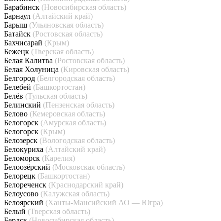
Барабинск
(Новосибирская область)
Барнаул
(Алтайский край)
Барыш
(Ульяновская область)
Батайск
(Ростовская область)
Бахчисарай
(Крым)
Бежецк
(Тверская область)
Белая Калитва
(Ростовская область)
Белая Холуница
(Кировская область)
Белгород
(Белгородская область)
Белебей
(Башкортостан)
Белёв
(Тульская область)
Белинский
(Пензенская область)
Белово
(Кемеровская область)
Белогорск
(Амурская область)
Белогорск
(Крым)
Белозерск
(Вологодская область)
Белокуриха
(Алтайский край)
Беломорск
(Карелия)
Белоозёрский
(Московская область)
Белорецк
(Башкортостан)
Белореченск
(Краснодарский край)
Белоусово
(Калужская область)
Белоярский
(Ханты-Мансийский АО — Югра)
Белый
(Тверская область)
Бердск
(Новосибирская область)