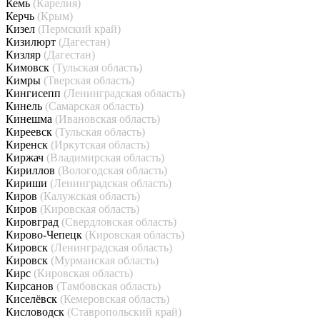
Кемь
(Карелия)
Керчь
(Крым)
Кизел
(Пермский край)
Кизилюрт
(Дагестан)
Кизляр
(Дагестан)
Кимовск
(Тульская область)
Кимры
(Тверская область)
Кингисепп
(Ленинградская область)
Кинель
(Самарская область)
Кинешма
(Ивановская область)
Киреевск
(Тульская область)
Киренск
(Иркутская область)
Киржач
(Владимирская область)
Кириллов
(Вологодская область)
Кириши
(Ленинградская область)
Киров
(Калужская область)
Киров
(Кировская область)
Кировград
(Свердловская область)
Кирово-Чепецк
(Кировская область)
Кировск
(Ленинградская область)
Кировск
(Мурманская область)
Кирс
(Кировская область)
Кирсанов
(Тамбовская область)
Киселёвск
(Кемеровская область)
Кисловодск
(Ставропольский край)