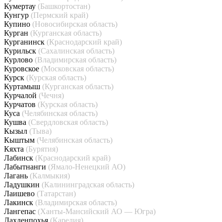
Кумертау
(Башкортостан)
Кунгур
(Пермский край)
Купино
(Новосибирская область)
Курган
(Курганская область)
Курганинск
(Краснодарский край)
Курильск
(Сахалинская область)
Курлово
(Владимирская область)
Куровское
(Московская область)
Курск
(Курская область)
Куртамыш
(Курганская область)
Курчалой
(Чечня)
Курчатов
(Курская область)
Куса
(Челябинская область)
Кушва
(Свердловская область)
Кызыл
(Тыва)
Кыштым
(Челябинская область)
Кяхта
(Бурятия)
Лабинск
(Краснодарский край)
Лабытнанги
(Ямало-Ненецкий АО)
Лагань
(Калмыкия)
Ладушкин
(Калининградская область)
Лаишево
(Татарстан)
Лакинск
(Владимирская область)
Лангепас
(Ханты-Мансийский АО — Югра)
Лахденпохья
(Карелия)