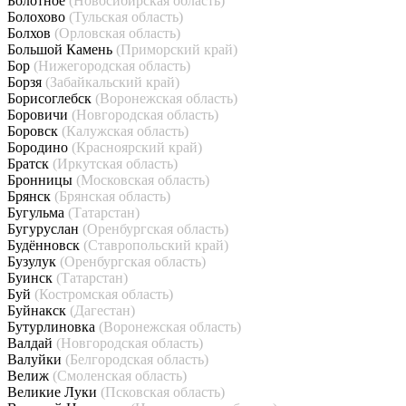
Болотное
(Новосибирская область)
Болохово
(Тульская область)
Болхов
(Орловская область)
Большой Камень
(Приморский край)
Бор
(Нижегородская область)
Борзя
(Забайкальский край)
Борисоглебск
(Воронежская область)
Боровичи
(Новгородская область)
Боровск
(Калужская область)
Бородино
(Красноярский край)
Братск
(Иркутская область)
Бронницы
(Московская область)
Брянск
(Брянская область)
Бугульма
(Татарстан)
Бугуруслан
(Оренбургская область)
Будённовск
(Ставропольский край)
Бузулук
(Оренбургская область)
Буинск
(Татарстан)
Буй
(Костромская область)
Буйнакск
(Дагестан)
Бутурлиновка
(Воронежская область)
Валдай
(Новгородская область)
Валуйки
(Белгородская область)
Велиж
(Смоленская область)
Великие Луки
(Псковская область)