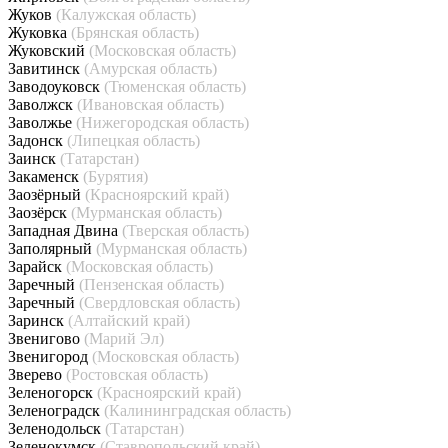
Жуков
(Калужская область)
Жуковка
(Брянская область)
Жуковский
(Московская область)
Завитинск
(Амурская область)
Заводоуковск
(Тюменская область)
Заволжск
(Ивановская область)
Заволжье
(Нижегородская область)
Задонск
(Липецкая область)
Заинск
(Татарстан)
Закаменск
(Бурятия)
Заозёрный
(Красноярский край)
Заозёрск
(Мурманская область)
Западная Двина
(Тверская область)
Заполярный
(Мурманская область)
Зарайск
(Московская область)
Заречный
(Пензенская область)
Заречный
(Свердловская область)
Заринск
(Алтайский край)
Звенигово
(Марий Эл)
Звенигород
(Московская область)
Зверево
(Ростовская область)
Зеленогорск
(Красноярский край)
Зеленоградск
(Калининградская область)
Зеленодольск
(Татарстан)
Зеленокумск
(Ставропольский край)