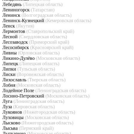
Лебедянь
(Липецкая область)
Лениногорск
(Татарстан)
Ленинск
(Волгоградская область)
Ленинск-Кузнецкий
(Кемеровская область)
Ленск
(Якутия)
Лермонтов
(Ставропольский край)
Лесной
(Свердловская область)
Лесозаводск
(Приморский край)
Лесосибирск
(Красноярский край)
Ливны
(Орловская область)
Ликино-Дулёво
(Московская область)
Липецк
(Липецкая область)
Липки
(Тульская область)
Лиски
(Воронежская область)
Лихославль
(Тверская область)
Лобня
(Московская область)
Лодейное Поле
(Ленинградская область)
Лосино-Петровский
(Московская область)
Луга
(Ленинградская область)
Луза
(Кировская область)
Лукоянов
(Нижегородская область)
Луховицы
(Московская область)
Лысково
(Нижегородская область)
Лысьва
(Пермский край)
Лыткарино
(Московская область)