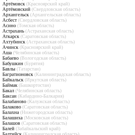
Артёмовск
(Красноярский край)
Артёмовский
(Свердловская область)
Архангельск
(Архангельская область)
Асбест
(Свердловская область)
Асино
(Томская область)
Астрахань
(Астраханская область)
Аткарск
(Саратовская область)
Ахтубинск
(Астраханская область)
Ачинск
(Красноярский край)
Аша
(Челябинская область)
Бабаево
(Вологодская область)
Бабушкин
(Бурятия)
Бавлы
(Татарстан)
Багратионовск
(Калининградская область)
Байкальск
(Иркутская область)
Баймак
(Башкортостан)
Бакал
(Челябинская область)
Баксан
(Кабардино-Балкария)
Балабаново
(Калужская область)
Балаково
(Саратовская область)
Балахна
(Нижегородская область)
Балашиха
(Московская область)
Балашов
(Саратовская область)
Балей
(Забайкальский край)
Балтийск
(Калининградская область)