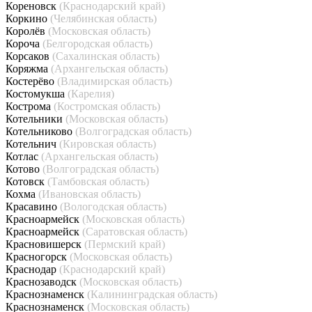
Кореновск
(Краснодарский край)
Коркино
(Челябинская область)
Королёв
(Московская область)
Короча
(Белгородская область)
Корсаков
(Сахалинская область)
Коряжма
(Архангельская область)
Костерёво
(Владимирская область)
Костомукша
(Карелия)
Кострома
(Костромская область)
Котельники
(Московская область)
Котельниково
(Волгоградская область)
Котельнич
(Кировская область)
Котлас
(Архангельская область)
Котово
(Волгоградская область)
Котовск
(Тамбовская область)
Кохма
(Ивановская область)
Красавино
(Вологодская область)
Красноармейск
(Московская область)
Красноармейск
(Саратовская область)
Красновишерск
(Пермский край)
Красногорск
(Московская область)
Краснодар
(Краснодарский край)
Краснозаводск
(Московская область)
Краснознаменск
(Калининградская область)
Краснознаменск
(Московская область)