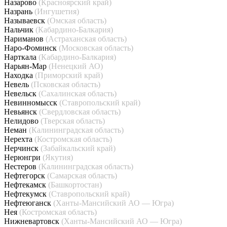
Назарово
(Красноярский край)
Назрань
(Ингушетия)
Называевск
(Омская область)
Нальчик
(Кабардино-Балкария)
Нариманов
(Астраханская область)
Наро-Фоминск
(Московская область)
Нарткала
(Кабардино-Балкария)
Нарьян-Мар
(Ненецкий АО)
Находка
(Приморский край)
Невель
(Псковская область)
Невельск
(Сахалинская область)
Невинномысск
(Ставропольский край)
Невьянск
(Свердловская область)
Нелидово
(Тверская область)
Неман
(Калининградская область)
Нерехта
(Костромская область)
Нерчинск
(Забайкальский край)
Нерюнгри
(Якутия)
Нестеров
(Калининградская область)
Нефтегорск
(Самарская область)
Нефтекамск
(Башкортостан)
Нефтекумск
(Ставропольский край)
Нефтеюганск
(Ханты-Мансийский АО — Югра)
Нея
(Костромская область)
Нижневартовск
(Ханты-Мансийский АО — Югра)