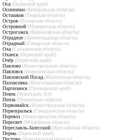
Оса
(Пермский край)
Осинники
(Кемеровская область)
Осташков
(Тверская область)
Остров
(Псковская область)
Островной
(Мурманская область)
Острогожск
(Воронежская область)
Отрадное
(Ленинградская область)
Отрадный
(Самарская область)
Оха
(Сахалинская область)
Оханск
(Пермский край)
Очёр
(Пермский край)
Павлово
(Нижегородская область)
Павловск
(Воронежская область)
Павловский Посад
(Московская область)
Палласовка
(Волгоградская область)
Партизанск
(Приморский край)
Певек
(Чукотский АО)
Пенза
(Пензенская область)
Первомайск
(Нижегородская область)
Первоуральск
(Свердловская область)
Перевоз
(Нижегородская область)
Пересвет
(Московская область)
Переславль-Залесский
(Ярославская область)
Пермь
(Пермский край)
Пестово
(Новгородская область)