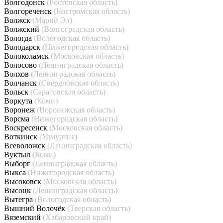
Волгодонск
(Ростовская область)
Волгореченск
(Костромская область)
Волжск
(Марий Эл)
Волжский
(Волгоградская область)
Вологда
(Вологодская область)
Володарск
(Нижегородская область)
Волоколамск
(Московская область)
Волосово
(Ленинградская область)
Волхов
(Ленинградская область)
Волчанск
(Свердловская область)
Вольск
(Саратовская область)
Воркута
(Коми)
Воронеж
(Воронежская область)
Ворсма
(Нижегородская область)
Воскресенск
(Московская область)
Воткинск
(Удмуртия)
Всеволожск
(Ленинградская область)
Вуктыл
(Коми)
Выборг
(Ленинградская область)
Выкса
(Нижегородская область)
Высоковск
(Московская область)
Высоцк
(Ленинградская область)
Вытегра
(Вологодская область)
Вышний Волочёк
(Тверская область)
Вяземский
(Хабаровский край)