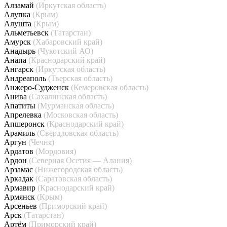
Алзамай
(Иркутская область)
Алупка
(Крым)
Алушта
(Крым)
Альметьевск
(Татарстан)
Амурск
(Хабаровский край)
Анадырь
(Чукотский АО)
Анапа
(Краснодарский край)
Ангарск
(Иркутская область)
Андреаполь
(Тверская область)
Анжеро-Судженск
(Кемеровская область)
Анива
(Сахалинская область)
Апатиты
(Мурманская область)
Апрелевка
(Московская область)
Апшеронск
(Краснодарский край)
Арамиль
(Свердловская область)
Аргун
(Чечня)
Ардатов
(Мордовия)
Ардон
(Северная Осетия — Алания)
Арзамас
(Нижегородская область)
Аркадак
(Саратовская область)
Армавир
(Краснодарский край)
Армянск
(Крым)
Арсеньев
(Приморский край)
Арск
(Татарстан)
Артём
(Приморский край)