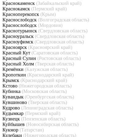
Краснокаменск
(Забайкальский край)
Краснокамск
(Пермский край)
Красноперекопск
(Крым)
Краснослободск
(Волгоградская область)
Краснослободск
(Мордовия)
Краснотурьинск
(Свердловская область)
Красноуральск
(Свердловская область)
Красноуфимск
(Свердловская область)
Красноярск
(Красноярский край)
Красный Кут
(Саратовская область)
Красный Сулин
(Ростовская область)
Красный Холм
(Тверская область)
Кремёнки
(Калужская область)
Кропоткин
(Краснодарский край)
Крымск
(Краснодарский край)
Кстово
(Нижегородская область)
Кубинка
(Московская область)
Кувандык
(Оренбургская область)
Кувшиново
(Тверская область)
Кудрово
(Ленинградская область)
Кудымкар
(Пермский край)
Кузнецк
(Пензенская область)
Куйбышев
(Новосибирская область)
Кукмор
(Татарстан)
Кулебаки
(Нижегородская область)