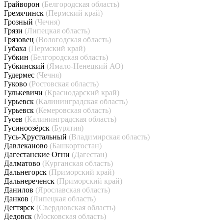
Грайворон
(Белгородская область)
Гремячинск
(Пермский край)
Грозный
(Чечня)
Грязи
(Липецкая область)
Грязовец
(Вологодская область)
Губаха
(Пермский край)
Губкин
(Белгородская область)
Губкинский
(Ямало-Ненецкий АО)
Гудермес
(Чечня)
Гуково
(Ростовская область)
Гулькевичи
(Краснодарский край)
Гурьевск
(Калининградская область)
Гурьевск
(Кемеровская область)
Гусев
(Калининградская область)
Гусиноозёрск
(Бурятия)
Гусь-Хрустальный
(Владимирская область)
Давлеканово
(Башкортостан)
Дагестанские Огни
(Дагестан)
Далматово
(Курганская область)
Дальнегорск
(Приморский край)
Дальнереченск
(Приморский край)
Данилов
(Ярославская область)
Данков
(Липецкая область)
Дегтярск
(Свердловская область)
Дедовск
(Московская область)