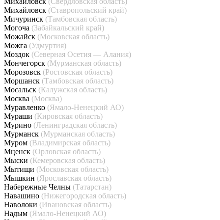
Михайловск
(Свердловская область)
Михайловск
(Ставропольский край)
Мичуринск
(Тамбовская область)
Могоча
(Забайкальский край)
Можайск
(Московская область)
Можга
(Удмуртия)
Моздок
(Северная Осетия — Алания)
Мончегорск
(Мурманская область)
Морозовск
(Ростовская область)
Моршанск
(Тамбовская область)
Мосальск
(Калужская область)
Москва
(Москва)
Муравленко
(Ямало-Ненецкий АО)
Мураши
(Кировская область)
Мурино
(Ленинградская область)
Мурманск
(Мурманская область)
Муром
(Владимирская область)
Мценск
(Орловская область)
Мыски
(Кемеровская область)
Мытищи
(Московская область)
Мышкин
(Ярославская область)
Набережные Челны
(Татарстан)
Навашино
(Нижегородская область)
Наволоки
(Ивановская область)
Надым
(Ямало-Ненецкий АО)