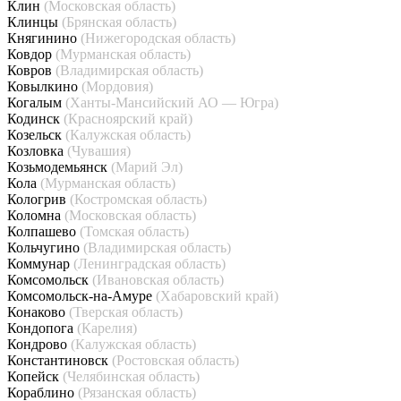
Клин
(Московская область)
Клинцы
(Брянская область)
Княгинино
(Нижегородская область)
Ковдор
(Мурманская область)
Ковров
(Владимирская область)
Ковылкино
(Мордовия)
Когалым
(Ханты-Мансийский АО — Югра)
Кодинск
(Красноярский край)
Козельск
(Калужская область)
Козловка
(Чувашия)
Козьмодемьянск
(Марий Эл)
Кола
(Мурманская область)
Кологрив
(Костромская область)
Коломна
(Московская область)
Колпашево
(Томская область)
Кольчугино
(Владимирская область)
Коммунар
(Ленинградская область)
Комсомольск
(Ивановская область)
Комсомольск-на-Амуре
(Хабаровский край)
Конаково
(Тверская область)
Кондопога
(Карелия)
Кондрово
(Калужская область)
Константиновск
(Ростовская область)
Копейск
(Челябинская область)
Кораблино
(Рязанская область)