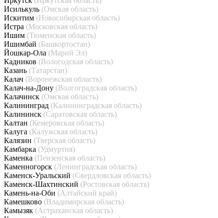
Иркутск
(Иркутская область)
Исилькуль
(Омская область)
Искитим
(Новосибирская область)
Истра
(Московская область)
Ишим
(Тюменская область)
Ишимбай
(Башкортостан)
Йошкар-Ола
(Марий Эл)
Кадников
(Вологодская область)
Казань
(Татарстан)
Калач
(Воронежская область)
Калач-на-Дону
(Волгоградская область)
Калачинск
(Омская область)
Калининград
(Калининградская область)
Калининск
(Саратовская область)
Калтан
(Кемеровская область)
Калуга
(Калужская область)
Калязин
(Тверская область)
Камбарка
(Удмуртия)
Каменка
(Пензенская область)
Каменногорск
(Ленинградская область)
Каменск-Уральский
(Свердловская область)
Каменск-Шахтинский
(Ростовская область)
Камень-на-Оби
(Алтайский край)
Камешково
(Владимирская область)
Камызяк
(Астраханская область)