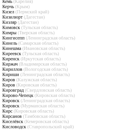
Кемь
(Карелия)
Керчь
(Крым)
Кизел
(Пермский край)
Кизилюрт
(Дагестан)
Кизляр
(Дагестан)
Кимовск
(Тульская область)
Кимры
(Тверская область)
Кингисепп
(Ленинградская область)
Кинель
(Самарская область)
Кинешма
(Ивановская область)
Киреевск
(Тульская область)
Киренск
(Иркутская область)
Киржач
(Владимирская область)
Кириллов
(Вологодская область)
Кириши
(Ленинградская область)
Киров
(Калужская область)
Киров
(Кировская область)
Кировград
(Свердловская область)
Кирово-Чепецк
(Кировская область)
Кировск
(Ленинградская область)
Кировск
(Мурманская область)
Кирс
(Кировская область)
Кирсанов
(Тамбовская область)
Киселёвск
(Кемеровская область)
Кисловодск
(Ставропольский край)