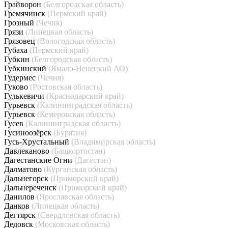
Грайворон
(Белгородская область)
Гремячинск
(Пермский край)
Грозный
(Чечня)
Грязи
(Липецкая область)
Грязовец
(Вологодская область)
Губаха
(Пермский край)
Губкин
(Белгородская область)
Губкинский
(Ямало-Ненецкий АО)
Гудермес
(Чечня)
Гуково
(Ростовская область)
Гулькевичи
(Краснодарский край)
Гурьевск
(Калининградская область)
Гурьевск
(Кемеровская область)
Гусев
(Калининградская область)
Гусиноозёрск
(Бурятия)
Гусь-Хрустальный
(Владимирская область)
Давлеканово
(Башкортостан)
Дагестанские Огни
(Дагестан)
Далматово
(Курганская область)
Дальнегорск
(Приморский край)
Дальнереченск
(Приморский край)
Данилов
(Ярославская область)
Данков
(Липецкая область)
Дегтярск
(Свердловская область)
Дедовск
(Московская область)