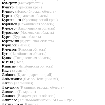
Кумертау
(Башкортостан)
Кунгур
(Пермский край)
Купино
(Новосибирская область)
Курган
(Курганская область)
Курганинск
(Краснодарский край)
Курильск
(Сахалинская область)
Курлово
(Владимирская область)
Куровское
(Московская область)
Курск
(Курская область)
Куртамыш
(Курганская область)
Курчалой
(Чечня)
Курчатов
(Курская область)
Куса
(Челябинская область)
Кушва
(Свердловская область)
Кызыл
(Тыва)
Кыштым
(Челябинская область)
Кяхта
(Бурятия)
Лабинск
(Краснодарский край)
Лабытнанги
(Ямало-Ненецкий АО)
Лагань
(Калмыкия)
Ладушкин
(Калининградская область)
Лаишево
(Татарстан)
Лакинск
(Владимирская область)
Лангепас
(Ханты-Мансийский АО — Югра)
Лахденпохья
(Карелия)