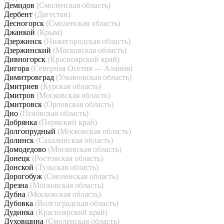
Демидов
(Смоленская область)
Дербент
(Дагестан)
Десногорск
(Смоленская область)
Джанкой
(Крым)
Дзержинск
(Нижегородская область)
Дзержинский
(Московская область)
Дивногорск
(Красноярский край)
Дигора
(Северная Осетия — Алания)
Димитровград
(Ульяновская область)
Дмитриев
(Курская область)
Дмитров
(Московская область)
Дмитровск
(Орловская область)
Дно
(Псковская область)
Добрянка
(Пермский край)
Долгопрудный
(Московская область)
Долинск
(Сахалинская область)
Домодедово
(Московская область)
Донецк
(Ростовская область)
Донской
(Тульская область)
Дорогобуж
(Смоленская область)
Дрезна
(Московская область)
Дубна
(Московская область)
Дубовка
(Волгоградская область)
Дудинка
(Красноярский край)
Духовщина
(Смоленская область)