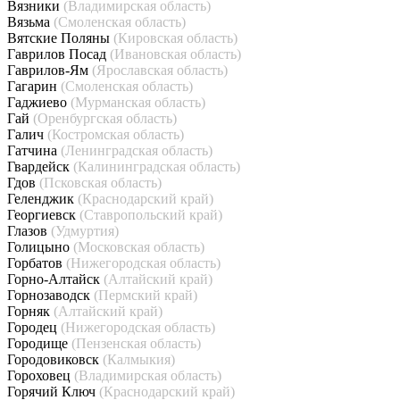
Вязники
(Владимирская область)
Вязьма
(Смоленская область)
Вятские Поляны
(Кировская область)
Гаврилов Посад
(Ивановская область)
Гаврилов-Ям
(Ярославская область)
Гагарин
(Смоленская область)
Гаджиево
(Мурманская область)
Гай
(Оренбургская область)
Галич
(Костромская область)
Гатчина
(Ленинградская область)
Гвардейск
(Калининградская область)
Гдов
(Псковская область)
Геленджик
(Краснодарский край)
Георгиевск
(Ставропольский край)
Глазов
(Удмуртия)
Голицыно
(Московская область)
Горбатов
(Нижегородская область)
Горно-Алтайск
(Алтайский край)
Горнозаводск
(Пермский край)
Горняк
(Алтайский край)
Городец
(Нижегородская область)
Городище
(Пензенская область)
Городовиковск
(Калмыкия)
Гороховец
(Владимирская область)
Горячий Ключ
(Краснодарский край)