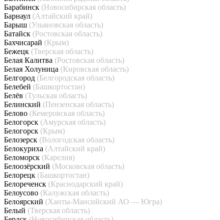
Барабинск
(Новосибирская область)
Барнаул
(Алтайский край)
Барыш
(Ульяновская область)
Батайск
(Ростовская область)
Бахчисарай
(Крым)
Бежецк
(Тверская область)
Белая Калитва
(Ростовская область)
Белая Холуница
(Кировская область)
Белгород
(Белгородская область)
Белебей
(Башкортостан)
Белёв
(Тульская область)
Белинский
(Пензенская область)
Белово
(Кемеровская область)
Белогорск
(Амурская область)
Белогорск
(Крым)
Белозерск
(Вологодская область)
Белокуриха
(Алтайский край)
Беломорск
(Карелия)
Белоозёрский
(Московская область)
Белорецк
(Башкортостан)
Белореченск
(Краснодарский край)
Белоусово
(Калужская область)
Белоярский
(Ханты-Мансийский АО — Югра)
Белый
(Тверская область)
Бердск
(Новосибирская область)