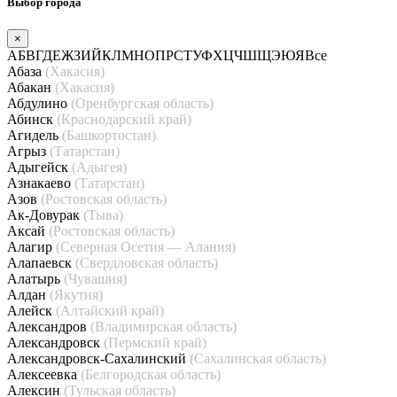
Выбор города
×
А
Б
В
Г
Д
Е
Ж
З
И
Й
К
Л
М
Н
О
П
Р
С
Т
У
Ф
Х
Ц
Ч
Ш
Щ
Э
Ю
Я
Все
Абаза
(Хакасия)
Абакан
(Хакасия)
Абдулино
(Оренбургская область)
Абинск
(Краснодарский край)
Агидель
(Башкортостан)
Агрыз
(Татарстан)
Адыгейск
(Адыгея)
Азнакаево
(Татарстан)
Азов
(Ростовская область)
Ак-Довурак
(Тыва)
Аксай
(Ростовская область)
Алагир
(Северная Осетия — Алания)
Алапаевск
(Свердловская область)
Алатырь
(Чувашия)
Алдан
(Якутия)
Алейск
(Алтайский край)
Александров
(Владимирская область)
Александровск
(Пермский край)
Александровск-Сахалинский
(Сахалинская область)
Алексеевка
(Белгородская область)
Алексин
(Тульская область)