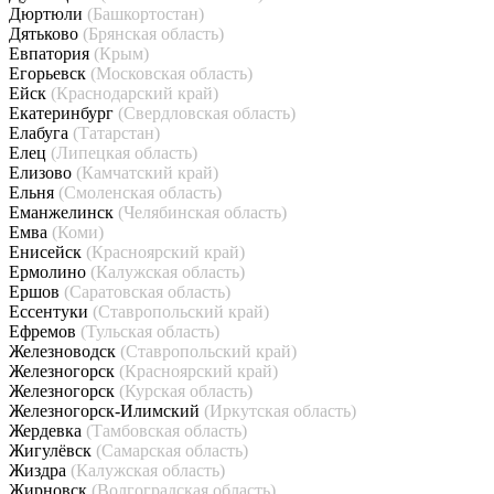
Дюртюли
(Башкортостан)
Дятьково
(Брянская область)
Евпатория
(Крым)
Егорьевск
(Московская область)
Ейск
(Краснодарский край)
Екатеринбург
(Свердловская область)
Елабуга
(Татарстан)
Елец
(Липецкая область)
Елизово
(Камчатский край)
Ельня
(Смоленская область)
Еманжелинск
(Челябинская область)
Емва
(Коми)
Енисейск
(Красноярский край)
Ермолино
(Калужская область)
Ершов
(Саратовская область)
Ессентуки
(Ставропольский край)
Ефремов
(Тульская область)
Железноводск
(Ставропольский край)
Железногорск
(Красноярский край)
Железногорск
(Курская область)
Железногорск-Илимский
(Иркутская область)
Жердевка
(Тамбовская область)
Жигулёвск
(Самарская область)
Жиздра
(Калужская область)
Жирновск
(Волгоградская область)