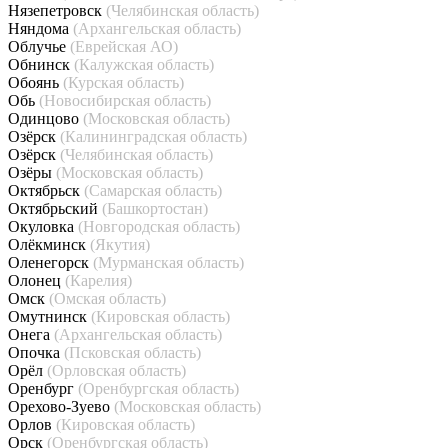
Нязепетровск
(Челябинская область)
Няндома
(Архангельская область)
Облучье
(Еврейская АО)
Обнинск
(Калужская область)
Обоянь
(Курская область)
Обь
(Новосибирская область)
Одинцово
(Московская область)
Озёрск
(Калининградская область)
Озёрск
(Челябинская область)
Озёры
(Московская область)
Октябрьск
(Самарская область)
Октябрьский
(Башкортостан)
Окуловка
(Новгородская область)
Олёкминск
(Якутия)
Оленегорск
(Мурманская область)
Олонец
(Карелия)
Омск
(Омская область)
Омутнинск
(Кировская область)
Онега
(Архангельская область)
Опочка
(Псковская область)
Орёл
(Орловская область)
Оренбург
(Оренбургская область)
Орехово-Зуево
(Московская область)
Орлов
(Кировская область)
Орск
(Оренбургская область)