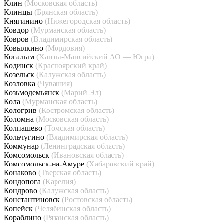
Клин
(Московская область)
Клинцы
(Брянская область)
Княгинино
(Нижегородская область)
Ковдор
(Мурманская область)
Ковров
(Владимирская область)
Ковылкино
(Мордовия)
Когалым
(Ханты-Мансийский АО — Югра)
Кодинск
(Красноярский край)
Козельск
(Калужская область)
Козловка
(Чувашия)
Козьмодемьянск
(Марий Эл)
Кола
(Мурманская область)
Кологрив
(Костромская область)
Коломна
(Московская область)
Колпашево
(Томская область)
Кольчугино
(Владимирская область)
Коммунар
(Ленинградская область)
Комсомольск
(Ивановская область)
Комсомольск-на-Амуре
(Хабаровский край)
Конаково
(Тверская область)
Кондопога
(Карелия)
Кондрово
(Калужская область)
Константиновск
(Ростовская область)
Копейск
(Челябинская область)
Кораблино
(Рязанская область)