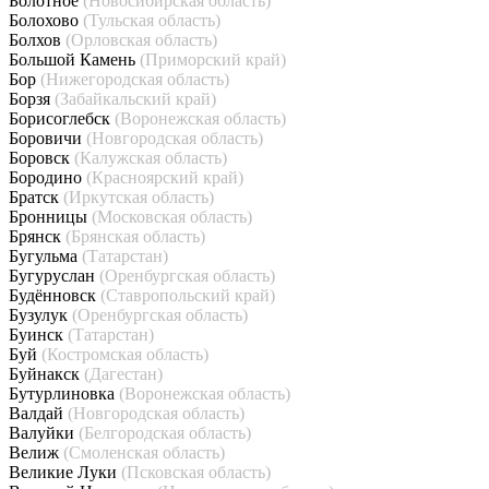
Болотное
(Новосибирская область)
Болохово
(Тульская область)
Болхов
(Орловская область)
Большой Камень
(Приморский край)
Бор
(Нижегородская область)
Борзя
(Забайкальский край)
Борисоглебск
(Воронежская область)
Боровичи
(Новгородская область)
Боровск
(Калужская область)
Бородино
(Красноярский край)
Братск
(Иркутская область)
Бронницы
(Московская область)
Брянск
(Брянская область)
Бугульма
(Татарстан)
Бугуруслан
(Оренбургская область)
Будённовск
(Ставропольский край)
Бузулук
(Оренбургская область)
Буинск
(Татарстан)
Буй
(Костромская область)
Буйнакск
(Дагестан)
Бутурлиновка
(Воронежская область)
Валдай
(Новгородская область)
Валуйки
(Белгородская область)
Велиж
(Смоленская область)
Великие Луки
(Псковская область)