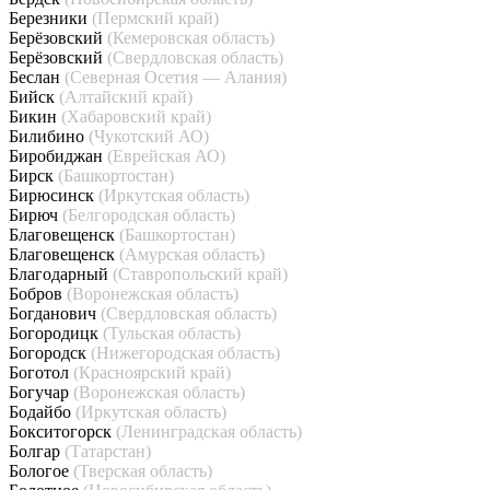
Березники
(Пермский край)
Берёзовский
(Кемеровская область)
Берёзовский
(Свердловская область)
Беслан
(Северная Осетия — Алания)
Бийск
(Алтайский край)
Бикин
(Хабаровский край)
Билибино
(Чукотский АО)
Биробиджан
(Еврейская АО)
Бирск
(Башкортостан)
Бирюсинск
(Иркутская область)
Бирюч
(Белгородская область)
Благовещенск
(Башкортостан)
Благовещенск
(Амурская область)
Благодарный
(Ставропольский край)
Бобров
(Воронежская область)
Богданович
(Свердловская область)
Богородицк
(Тульская область)
Богородск
(Нижегородская область)
Боготол
(Красноярский край)
Богучар
(Воронежская область)
Бодайбо
(Иркутская область)
Бокситогорск
(Ленинградская область)
Болгар
(Татарстан)
Бологое
(Тверская область)