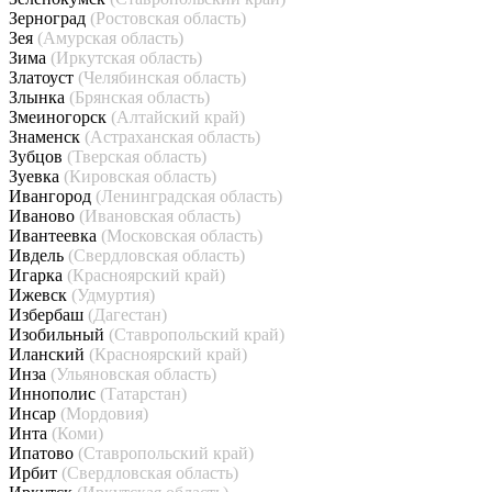
Зерноград
(Ростовская область)
Зея
(Амурская область)
Зима
(Иркутская область)
Златоуст
(Челябинская область)
Злынка
(Брянская область)
Змеиногорск
(Алтайский край)
Знаменск
(Астраханская область)
Зубцов
(Тверская область)
Зуевка
(Кировская область)
Ивангород
(Ленинградская область)
Иваново
(Ивановская область)
Ивантеевка
(Московская область)
Ивдель
(Свердловская область)
Игарка
(Красноярский край)
Ижевск
(Удмуртия)
Избербаш
(Дагестан)
Изобильный
(Ставропольский край)
Иланский
(Красноярский край)
Инза
(Ульяновская область)
Иннополис
(Татарстан)
Инсар
(Мордовия)
Инта
(Коми)
Ипатово
(Ставропольский край)
Ирбит
(Свердловская область)