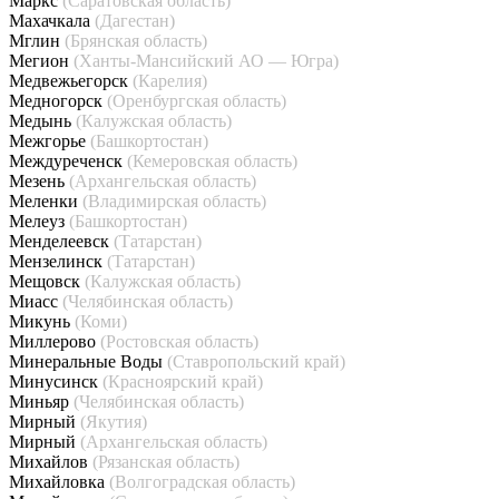
Маркс
(Саратовская область)
Махачкала
(Дагестан)
Мглин
(Брянская область)
Мегион
(Ханты-Мансийский АО — Югра)
Медвежьегорск
(Карелия)
Медногорск
(Оренбургская область)
Медынь
(Калужская область)
Межгорье
(Башкортостан)
Междуреченск
(Кемеровская область)
Мезень
(Архангельская область)
Меленки
(Владимирская область)
Мелеуз
(Башкортостан)
Менделеевск
(Татарстан)
Мензелинск
(Татарстан)
Мещовск
(Калужская область)
Миасс
(Челябинская область)
Микунь
(Коми)
Миллерово
(Ростовская область)
Минеральные Воды
(Ставропольский край)
Минусинск
(Красноярский край)
Миньяр
(Челябинская область)
Мирный
(Якутия)
Мирный
(Архангельская область)
Михайлов
(Рязанская область)
Михайловка
(Волгоградская область)