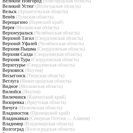
Великий Новгород
(Новгородская область)
Великий Устюг
(Вологодская область)
Вельск
(Архангельская область)
Венёв
(Тульская область)
Верещагино
(Пермский край)
Верея
(Московская область)
Верхнеуральск
(Челябинская область)
Верхний Тагил
(Свердловская область)
Верхний Уфалей
(Челябинская область)
Верхняя Пышма
(Свердловская область)
Верхняя Салда
(Свердловская область)
Верхняя Тура
(Свердловская область)
Верхотурье
(Свердловская область)
Верхоянск
(Якутия)
Весьегонск
(Тверская область)
Ветлуга
(Нижегородская область)
Видное
(Московская область)
Вилюйск
(Якутия)
Вилючинск
(Камчатский край)
Вихоревка
(Иркутская область)
Вичуга
(Ивановская область)
Владивосток
(Приморский край)
Владикавказ
(Северная Осетия — Алания)
Владимир
(Владимирская область)
Волгоград
(Волгоградская область)