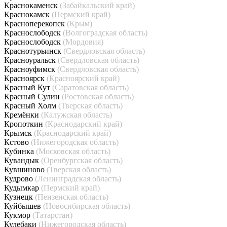
Краснокаменск
(Забайкальский край)
Краснокамск
(Пермский край)
Красноперекопск
(Крым)
Краснослободск
(Волгоградская область)
Краснослободск
(Мордовия)
Краснотурьинск
(Свердловская область)
Красноуральск
(Свердловская область)
Красноуфимск
(Свердловская область)
Красноярск
(Красноярский край)
Красный Кут
(Саратовская область)
Красный Сулин
(Ростовская область)
Красный Холм
(Тверская область)
Кремёнки
(Калужская область)
Кропоткин
(Краснодарский край)
Крымск
(Краснодарский край)
Кстово
(Нижегородская область)
Кубинка
(Московская область)
Кувандык
(Оренбургская область)
Кувшиново
(Тверская область)
Кудрово
(Ленинградская область)
Кудымкар
(Пермский край)
Кузнецк
(Пензенская область)
Куйбышев
(Новосибирская область)
Кукмор
(Татарстан)
Кулебаки
(Нижегородская область)