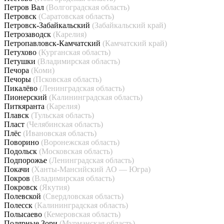
Петров Вал
(Волгоградская область)
Петровск
(Саратовская область)
Петровск-Забайкальский
(Забайкальский край)
Петрозаводск
(Карелия)
Петропавловск-Камчатский
(Камчатский край)
Петухово
(Курганская область)
Петушки
(Владимирская область)
Печора
(Коми)
Печоры
(Псковская область)
Пикалёво
(Ленинградская область)
Пионерский
(Калининградская область)
Питкяранта
(Карелия)
Плавск
(Тульская область)
Пласт
(Челябинская область)
Плёс
(Ивановская область)
Поворино
(Воронежская область)
Подольск
(Московская область)
Подпорожье
(Ленинградская область)
Покачи
(Ханты-Мансийский АО — Югра)
Покров
(Владимирская область)
Покровск
(Якутия)
Полевской
(Свердловская область)
Полесск
(Калининградская область)
Полысаево
(Кемеровская область)
Полярные Зори
(Мурманская область)