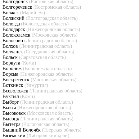
Волгодонск
(Ростовская область)
Волгореченск
(Костромская область)
Волжск
(Марий Эл)
Волжский
(Волгоградская область)
Вологда
(Вологодская область)
Володарск
(Нижегородская область)
Волоколамск
(Московская область)
Волосово
(Ленинградская область)
Волхов
(Ленинградская область)
Волчанск
(Свердловская область)
Вольск
(Саратовская область)
Воркута
(Коми)
Воронеж
(Воронежская область)
Ворсма
(Нижегородская область)
Воскресенск
(Московская область)
Воткинск
(Удмуртия)
Всеволожск
(Ленинградская область)
Вуктыл
(Коми)
Выборг
(Ленинградская область)
Выкса
(Нижегородская область)
Высоковск
(Московская область)
Высоцк
(Ленинградская область)
Вытегра
(Вологодская область)
Вышний Волочёк
(Тверская область)
Вяземский
(Хабаровский край)