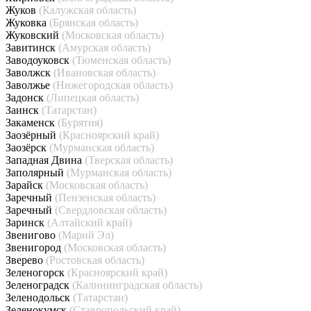
Жуков
(Калужская область)
Жуковка
(Брянская область)
Жуковский
(Московская область)
Завитинск
(Амурская область)
Заводоуковск
(Тюменская область)
Заволжск
(Ивановская область)
Заволжье
(Нижегородская область)
Задонск
(Липецкая область)
Заинск
(Татарстан)
Закаменск
(Бурятия)
Заозёрный
(Красноярский край)
Заозёрск
(Мурманская область)
Западная Двина
(Тверская область)
Заполярный
(Мурманская область)
Зарайск
(Московская область)
Заречный
(Пензенская область)
Заречный
(Свердловская область)
Заринск
(Алтайский край)
Звенигово
(Марий Эл)
Звенигород
(Московская область)
Зверево
(Ростовская область)
Зеленогорск
(Красноярский край)
Зеленоградск
(Калининградская область)
Зеленодольск
(Татарстан)
Зеленокумск
(Ставропольский край)