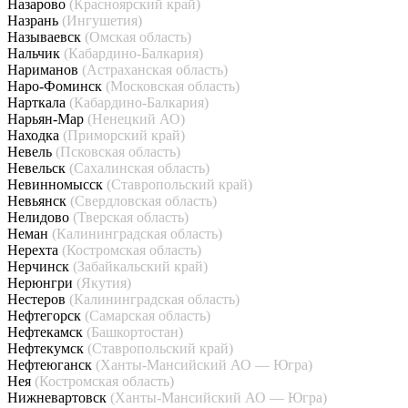
Назарово
(Красноярский край)
Назрань
(Ингушетия)
Называевск
(Омская область)
Нальчик
(Кабардино-Балкария)
Нариманов
(Астраханская область)
Наро-Фоминск
(Московская область)
Нарткала
(Кабардино-Балкария)
Нарьян-Мар
(Ненецкий АО)
Находка
(Приморский край)
Невель
(Псковская область)
Невельск
(Сахалинская область)
Невинномысск
(Ставропольский край)
Невьянск
(Свердловская область)
Нелидово
(Тверская область)
Неман
(Калининградская область)
Нерехта
(Костромская область)
Нерчинск
(Забайкальский край)
Нерюнгри
(Якутия)
Нестеров
(Калининградская область)
Нефтегорск
(Самарская область)
Нефтекамск
(Башкортостан)
Нефтекумск
(Ставропольский край)
Нефтеюганск
(Ханты-Мансийский АО — Югра)
Нея
(Костромская область)
Нижневартовск
(Ханты-Мансийский АО — Югра)