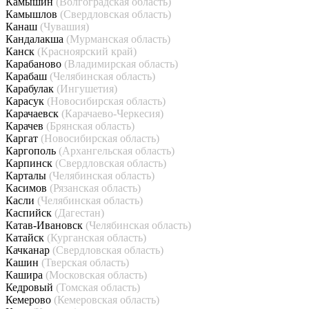
Камышин
(Волгоградская область)
Камышлов
(Свердловская область)
Канаш
(Чувашия)
Кандалакша
(Мурманская область)
Канск
(Красноярский край)
Карабаново
(Владимирская область)
Карабаш
(Челябинская область)
Карабулак
(Ингушетия)
Карасук
(Новосибирская область)
Карачаевск
(Карачаево-Черкесия)
Карачев
(Брянская область)
Каргат
(Новосибирская область)
Каргополь
(Архангельская область)
Карпинск
(Свердловская область)
Карталы
(Челябинская область)
Касимов
(Рязанская область)
Касли
(Челябинская область)
Каспийск
(Дагестан)
Катав-Ивановск
(Челябинская область)
Катайск
(Курганская область)
Качканар
(Свердловская область)
Кашин
(Тверская область)
Кашира
(Московская область)
Кедровый
(Томская область)
Кемерово
(Кемеровская область)