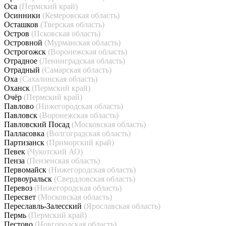
Оса
(Пермский край)
Осинники
(Кемеровская область)
Осташков
(Тверская область)
Остров
(Псковская область)
Островной
(Мурманская область)
Острогожск
(Воронежская область)
Отрадное
(Ленинградская область)
Отрадный
(Самарская область)
Оха
(Сахалинская область)
Оханск
(Пермский край)
Очёр
(Пермский край)
Павлово
(Нижегородская область)
Павловск
(Воронежская область)
Павловский Посад
(Московская область)
Палласовка
(Волгоградская область)
Партизанск
(Приморский край)
Певек
(Чукотский АО)
Пенза
(Пензенская область)
Первомайск
(Нижегородская область)
Первоуральск
(Свердловская область)
Перевоз
(Нижегородская область)
Пересвет
(Московская область)
Переславль-Залесский
(Ярославская область)
Пермь
(Пермский край)
Пестово
(Новгородская область)