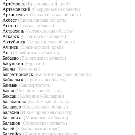
Артёмовск
(Красноярский край)
Артёмовский
(Свердловская область)
Архангельск
(Архангельская область)
Асбест
(Свердловская область)
Асино
(Томская область)
Астрахань
(Астраханская область)
Аткарск
(Саратовская область)
Ахтубинск
(Астраханская область)
Ачинск
(Красноярский край)
Аша
(Челябинская область)
Бабаево
(Вологодская область)
Бабушкин
(Бурятия)
Бавлы
(Татарстан)
Багратионовск
(Калининградская область)
Байкальск
(Иркутская область)
Баймак
(Башкортостан)
Бакал
(Челябинская область)
Баксан
(Кабардино-Балкария)
Балабаново
(Калужская область)
Балаково
(Саратовская область)
Балахна
(Нижегородская область)
Балашиха
(Московская область)
Балашов
(Саратовская область)
Балей
(Забайкальский край)
Балтийск
(Калининградская область)