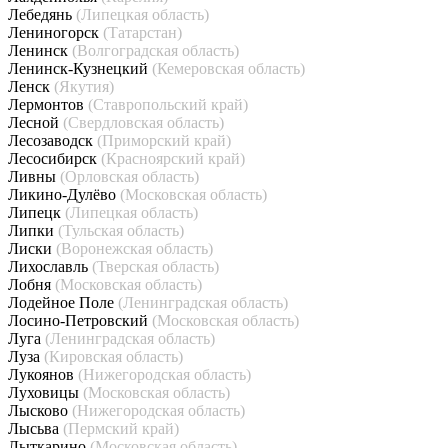
Лебедянь
(Липецкая область)
Лениногорск
(Татарстан)
Ленинск
(Волгоградская область)
Ленинск-Кузнецкий
(Кемеровская область)
Ленск
(Якутия)
Лермонтов
(Ставропольский край)
Лесной
(Свердловская область)
Лесозаводск
(Приморский край)
Лесосибирск
(Красноярский край)
Ливны
(Орловская область)
Ликино-Дулёво
(Московская область)
Липецк
(Липецкая область)
Липки
(Тульская область)
Лиски
(Воронежская область)
Лихославль
(Тверская область)
Лобня
(Московская область)
Лодейное Поле
(Ленинградская область)
Лосино-Петровский
(Московская область)
Луга
(Ленинградская область)
Луза
(Кировская область)
Лукоянов
(Нижегородская область)
Луховицы
(Московская область)
Лысково
(Нижегородская область)
Лысьва
(Пермский край)
Лыткарино
(Московская область)