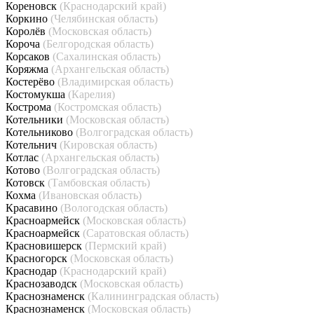
Кореновск
(Краснодарский край)
Коркино
(Челябинская область)
Королёв
(Московская область)
Короча
(Белгородская область)
Корсаков
(Сахалинская область)
Коряжма
(Архангельская область)
Костерёво
(Владимирская область)
Костомукша
(Карелия)
Кострома
(Костромская область)
Котельники
(Московская область)
Котельниково
(Волгоградская область)
Котельнич
(Кировская область)
Котлас
(Архангельская область)
Котово
(Волгоградская область)
Котовск
(Тамбовская область)
Кохма
(Ивановская область)
Красавино
(Вологодская область)
Красноармейск
(Московская область)
Красноармейск
(Саратовская область)
Красновишерск
(Пермский край)
Красногорск
(Московская область)
Краснодар
(Краснодарский край)
Краснозаводск
(Московская область)
Краснознаменск
(Калининградская область)
Краснознаменск
(Московская область)