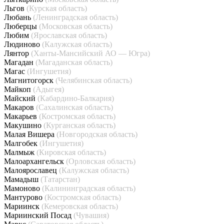
Льгов
(Курская область)
Любань
(Ленинградская область)
Люберцы
(Московская область)
Любим
(Ярославская область)
Людиново
(Калужская область)
Лянтор
(Ханты-Мансийский АО — Югра)
Магадан
(Магаданская область)
Магас
(Ингушетия)
Магнитогорск
(Челябинская область)
Майкоп
(Адыгея)
Майский
(Кабардино-Балкария)
Макаров
(Сахалинская область)
Макарьев
(Костромская область)
Макушино
(Курганская область)
Малая Вишера
(Новгородская область)
Малгобек
(Ингушетия)
Малмыж
(Кировская область)
Малоархангельск
(Орловская область)
Малоярославец
(Калужская область)
Мамадыш
(Татарстан)
Мамоново
(Калининградская область)
Мантурово
(Костромская область)
Мариинск
(Кемеровская область)
Мариинский Посад
(Чувашия)