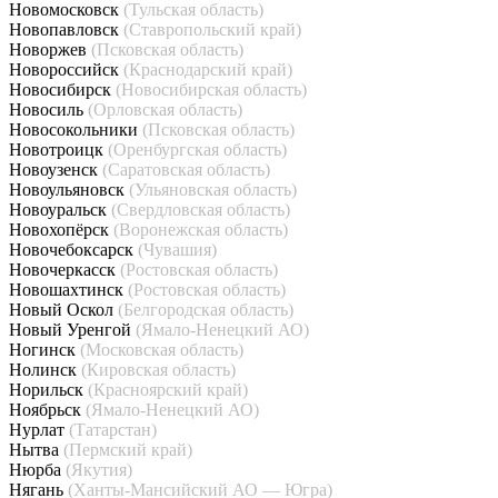
Новомосковск
(Тульская область)
Новопавловск
(Ставропольский край)
Новоржев
(Псковская область)
Новороссийск
(Краснодарский край)
Новосибирск
(Новосибирская область)
Новосиль
(Орловская область)
Новосокольники
(Псковская область)
Новотроицк
(Оренбургская область)
Новоузенск
(Саратовская область)
Новоульяновск
(Ульяновская область)
Новоуральск
(Свердловская область)
Новохопёрск
(Воронежская область)
Новочебоксарск
(Чувашия)
Новочеркасск
(Ростовская область)
Новошахтинск
(Ростовская область)
Новый Оскол
(Белгородская область)
Новый Уренгой
(Ямало-Ненецкий АО)
Ногинск
(Московская область)
Нолинск
(Кировская область)
Норильск
(Красноярский край)
Ноябрьск
(Ямало-Ненецкий АО)
Нурлат
(Татарстан)
Нытва
(Пермский край)
Нюрба
(Якутия)
Нягань
(Ханты-Мансийский АО — Югра)