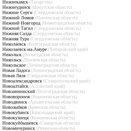
Нижнекамск
(Татарстан)
Нижнеудинск
(Иркутская область)
Нижние Серги
(Свердловская область)
Нижний Ломов
(Пензенская область)
Нижний Новгород
(Нижегородская область)
Нижний Тагил
(Свердловская область)
Нижняя Салда
(Свердловская область)
Нижняя Тура
(Свердловская область)
Николаевск
(Волгоградская область)
Николаевск-на-Амуре
(Хабаровский край)
Никольск
(Вологодская область)
Никольск
(Пензенская область)
Никольское
(Ленинградская область)
Новая Ладога
(Ленинградская область)
Новая Ляля
(Свердловская область)
Новоалександровск
(Ставропольский край)
Новоалтайск
(Алтайский край)
Новоаннинский
(Волгоградская область)
Нововоронеж
(Воронежская область)
Новодвинск
(Архангельская область)
Новозыбков
(Брянская область)
Новокубанск
(Краснодарский край)
Новокузнецк
(Кемеровская область)
Новокуйбышевск
(Самарская область)
Новомичуринск
(Рязанская область)