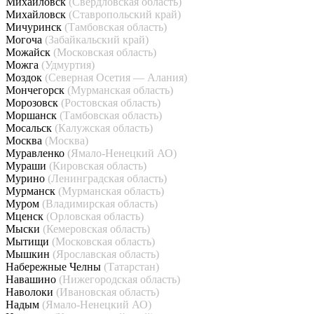
Михайловск
(Свердловская область)
Михайловск
(Ставропольский край)
Мичуринск
(Тамбовская область)
Могоча
(Забайкальский край)
Можайск
(Московская область)
Можга
(Удмуртия)
Моздок
(Северная Осетия — Алания)
Мончегорск
(Мурманская область)
Морозовск
(Ростовская область)
Моршанск
(Тамбовская область)
Мосальск
(Калужская область)
Москва
(Москва)
Муравленко
(Ямало-Ненецкий АО)
Мураши
(Кировская область)
Мурино
(Ленинградская область)
Мурманск
(Мурманская область)
Муром
(Владимирская область)
Мценск
(Орловская область)
Мыски
(Кемеровская область)
Мытищи
(Московская область)
Мышкин
(Ярославская область)
Набережные Челны
(Татарстан)
Навашино
(Нижегородская область)
Наволоки
(Ивановская область)
Надым
(Ямало-Ненецкий АО)