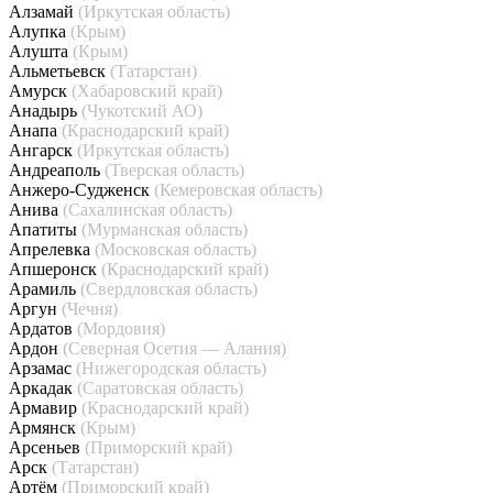
Алзамай
(Иркутская область)
Алупка
(Крым)
Алушта
(Крым)
Альметьевск
(Татарстан)
Амурск
(Хабаровский край)
Анадырь
(Чукотский АО)
Анапа
(Краснодарский край)
Ангарск
(Иркутская область)
Андреаполь
(Тверская область)
Анжеро-Судженск
(Кемеровская область)
Анива
(Сахалинская область)
Апатиты
(Мурманская область)
Апрелевка
(Московская область)
Апшеронск
(Краснодарский край)
Арамиль
(Свердловская область)
Аргун
(Чечня)
Ардатов
(Мордовия)
Ардон
(Северная Осетия — Алания)
Арзамас
(Нижегородская область)
Аркадак
(Саратовская область)
Армавир
(Краснодарский край)
Армянск
(Крым)
Арсеньев
(Приморский край)
Арск
(Татарстан)
Артём
(Приморский край)