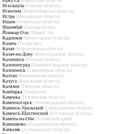
Иркутск
(Иркутская область)
Исилькуль
(Омская область)
Искитим
(Новосибирская область)
Истра
(Московская область)
Ишим
(Тюменская область)
Ишимбай
(Башкортостан)
Йошкар-Ола
(Марий Эл)
Кадников
(Вологодская область)
Казань
(Татарстан)
Калач
(Воронежская область)
Калач-на-Дону
(Волгоградская область)
Калачинск
(Омская область)
Калининград
(Калининградская область)
Калининск
(Саратовская область)
Калтан
(Кемеровская область)
Калуга
(Калужская область)
Калязин
(Тверская область)
Камбарка
(Удмуртия)
Каменка
(Пензенская область)
Каменногорск
(Ленинградская область)
Каменск-Уральский
(Свердловская область)
Каменск-Шахтинский
(Ростовская область)
Камень-на-Оби
(Алтайский край)
Камешково
(Владимирская область)
Камызяк
(Астраханская область)