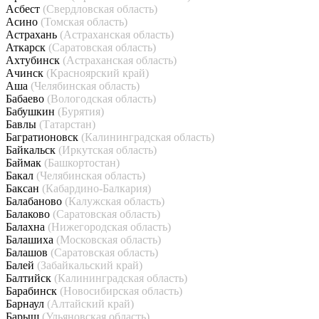
Асбест
(Свердловская область)
Асино
(Томская область)
Астрахань
(Астраханская область)
Аткарск
(Саратовская область)
Ахтубинск
(Астраханская область)
Ачинск
(Красноярский край)
Аша
(Челябинская область)
Бабаево
(Вологодская область)
Бабушкин
(Бурятия)
Бавлы
(Татарстан)
Багратионовск
(Калининградская область)
Байкальск
(Иркутская область)
Баймак
(Башкортостан)
Бакал
(Челябинская область)
Баксан
(Кабардино-Балкария)
Балабаново
(Калужская область)
Балаково
(Саратовская область)
Балахна
(Нижегородская область)
Балашиха
(Московская область)
Балашов
(Саратовская область)
Балей
(Забайкальский край)
Балтийск
(Калининградская область)
Барабинск
(Новосибирская область)
Барнаул
(Алтайский край)
Барыш
(Ульяновская область)