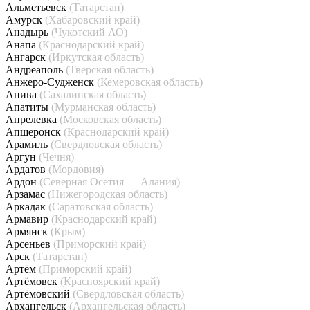
Альметьевск
(Татарстан)
Амурск
(Хабаровский край)
Анадырь
(Чукотский АО)
Анапа
(Краснодарский край)
Ангарск
(Иркутская область)
Андреаполь
(Тверская область)
Анжеро-Судженск
(Кемеровская область)
Анива
(Сахалинская область)
Апатиты
(Мурманская область)
Апрелевка
(Московская область)
Апшеронск
(Краснодарский край)
Арамиль
(Свердловская область)
Аргун
(Чечня)
Ардатов
(Мордовия)
Ардон
(Северная Осетия — Алания)
Арзамас
(Нижегородская область)
Аркадак
(Саратовская область)
Армавир
(Краснодарский край)
Армянск
(Крым)
Арсеньев
(Приморский край)
Арск
(Татарстан)
Артём
(Приморский край)
Артёмовск
(Красноярский край)
Артёмовский
(Свердловская область)
Архангельск
(Архангельская область)