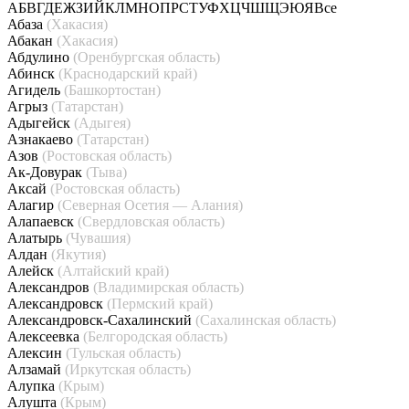
А
Б
В
Г
Д
Е
Ж
З
И
Й
К
Л
М
Н
О
П
Р
С
Т
У
Ф
Х
Ц
Ч
Ш
Щ
Э
Ю
Я
Все
Абаза
(Хакасия)
Абакан
(Хакасия)
Абдулино
(Оренбургская область)
Абинск
(Краснодарский край)
Агидель
(Башкортостан)
Агрыз
(Татарстан)
Адыгейск
(Адыгея)
Азнакаево
(Татарстан)
Азов
(Ростовская область)
Ак-Довурак
(Тыва)
Аксай
(Ростовская область)
Алагир
(Северная Осетия — Алания)
Алапаевск
(Свердловская область)
Алатырь
(Чувашия)
Алдан
(Якутия)
Алейск
(Алтайский край)
Александров
(Владимирская область)
Александровск
(Пермский край)
Александровск-Сахалинский
(Сахалинская область)
Алексеевка
(Белгородская область)
Алексин
(Тульская область)
Алзамай
(Иркутская область)
Алупка
(Крым)
Алушта
(Крым)