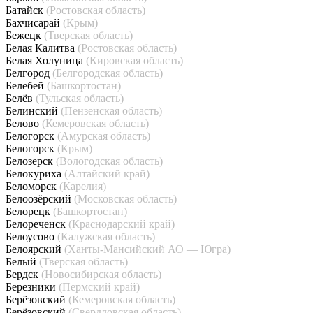
Батайск
(Ростовская область)
Бахчисарай
(Крым)
Бежецк
(Тверская область)
Белая Калитва
(Ростовская область)
Белая Холуница
(Кировская область)
Белгород
(Белгородская область)
Белебей
(Башкортостан)
Белёв
(Тульская область)
Белинский
(Пензенская область)
Белово
(Кемеровская область)
Белогорск
(Амурская область)
Белогорск
(Крым)
Белозерск
(Вологодская область)
Белокуриха
(Алтайский край)
Беломорск
(Карелия)
Белоозёрский
(Московская область)
Белорецк
(Башкортостан)
Белореченск
(Краснодарский край)
Белоусово
(Калужская область)
Белоярский
(Ханты-Мансийский АО — Югра)
Белый
(Тверская область)
Бердск
(Новосибирская область)
Березники
(Пермский край)
Берёзовский
(Кемеровская область)
Берёзовский
(Свердловская область)