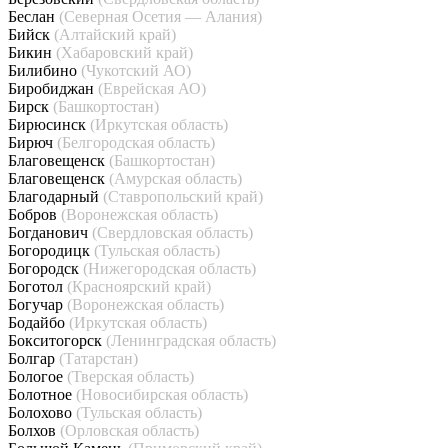
Беслан
(Северная Осетия — Алания)
Бийск
(Алтайский край)
Бикин
(Хабаровский край)
Билибино
(Чукотский АО)
Биробиджан
(Еврейская АО)
Бирск
(Башкортостан)
Бирюсинск
(Иркутская область)
Бирюч
(Белгородская область)
Благовещенск
(Башкортостан)
Благовещенск
(Амурская область)
Благодарный
(Ставропольский край)
Бобров
(Воронежская область)
Богданович
(Свердловская область)
Богородицк
(Тульская область)
Богородск
(Нижегородская область)
Боготол
(Красноярский край)
Богучар
(Воронежская область)
Бодайбо
(Иркутская область)
Бокситогорск
(Ленинградская область)
Болгар
(Татарстан)
Бологое
(Тверская область)
Болотное
(Новосибирская область)
Болохово
(Тульская область)
Болхов
(Орловская область)