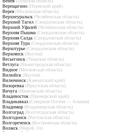
Венёв
(Тульская область)
Верещагино
(Пермский край)
Верея
(Московская область)
Верхнеуральск
(Челябинская область)
Верхний Тагил
(Свердловская область)
Верхний Уфалей
(Челябинская область)
Верхняя Пышма
(Свердловская область)
Верхняя Салда
(Свердловская область)
Верхняя Тура
(Свердловская область)
Верхотурье
(Свердловская область)
Верхоянск
(Якутия)
Весьегонск
(Тверская область)
Ветлуга
(Нижегородская область)
Видное
(Московская область)
Вилюйск
(Якутия)
Вилючинск
(Камчатский край)
Вихоревка
(Иркутская область)
Вичуга
(Ивановская область)
Владивосток
(Приморский край)
Владикавказ
(Северная Осетия — Алания)
Владимир
(Владимирская область)
Волгоград
(Волгоградская область)
Волгодонск
(Ростовская область)
Волгореченск
(Костромская область)
Волжск
(Марий Эл)