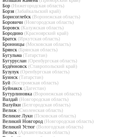
Большой Камень
(Приморский край)
Бор
(Нижегородская область)
Борзя
(Забайкальский край)
Борисоглебск
(Воронежская область)
Боровичи
(Новгородская область)
Боровск
(Калужская область)
Бородино
(Красноярский край)
Братск
(Иркутская область)
Бронницы
(Московская область)
Брянск
(Брянская область)
Бугульма
(Татарстан)
Бугуруслан
(Оренбургская область)
Будённовск
(Ставропольский край)
Бузулук
(Оренбургская область)
Буинск
(Татарстан)
Буй
(Костромская область)
Буйнакск
(Дагестан)
Бутурлиновка
(Воронежская область)
Валдай
(Новгородская область)
Валуйки
(Белгородская область)
Велиж
(Смоленская область)
Великие Луки
(Псковская область)
Великий Новгород
(Новгородская область)
Великий Устюг
(Вологодская область)
Вельск
(Архангельская область)