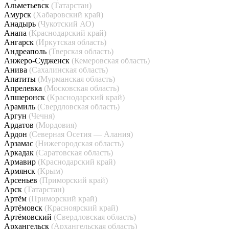
Альметьевск
(Татарстан)
Амурск
(Хабаровский край)
Анадырь
(Чукотский АО)
Анапа
(Краснодарский край)
Ангарск
(Иркутская область)
Андреаполь
(Тверская область)
Анжеро-Судженск
(Кемеровская область)
Анива
(Сахалинская область)
Апатиты
(Мурманская область)
Апрелевка
(Московская область)
Апшеронск
(Краснодарский край)
Арамиль
(Свердловская область)
Аргун
(Чечня)
Ардатов
(Мордовия)
Ардон
(Северная Осетия — Алания)
Арзамас
(Нижегородская область)
Аркадак
(Саратовская область)
Армавир
(Краснодарский край)
Армянск
(Крым)
Арсеньев
(Приморский край)
Арск
(Татарстан)
Артём
(Приморский край)
Артёмовск
(Красноярский край)
Артёмовский
(Свердловская область)
Архангельск
(Архангельская область)