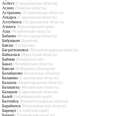
Асбест
(Свердловская область)
Асино
(Томская область)
Астрахань
(Астраханская область)
Аткарск
(Саратовская область)
Ахтубинск
(Астраханская область)
Ачинск
(Красноярский край)
Аша
(Челябинская область)
Бабаево
(Вологодская область)
Бабушкин
(Бурятия)
Бавлы
(Татарстан)
Багратионовск
(Калининградская область)
Байкальск
(Иркутская область)
Баймак
(Башкортостан)
Бакал
(Челябинская область)
Баксан
(Кабардино-Балкария)
Балабаново
(Калужская область)
Балаково
(Саратовская область)
Балахна
(Нижегородская область)
Балашиха
(Московская область)
Балашов
(Саратовская область)
Балей
(Забайкальский край)
Балтийск
(Калининградская область)
Барабинск
(Новосибирская область)
Барнаул
(Алтайский край)
Барыш
(Ульяновская область)