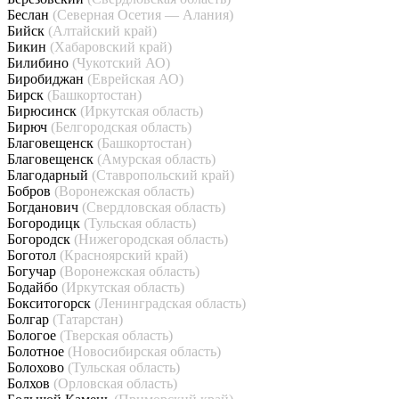
Беслан
(Северная Осетия — Алания)
Бийск
(Алтайский край)
Бикин
(Хабаровский край)
Билибино
(Чукотский АО)
Биробиджан
(Еврейская АО)
Бирск
(Башкортостан)
Бирюсинск
(Иркутская область)
Бирюч
(Белгородская область)
Благовещенск
(Башкортостан)
Благовещенск
(Амурская область)
Благодарный
(Ставропольский край)
Бобров
(Воронежская область)
Богданович
(Свердловская область)
Богородицк
(Тульская область)
Богородск
(Нижегородская область)
Боготол
(Красноярский край)
Богучар
(Воронежская область)
Бодайбо
(Иркутская область)
Бокситогорск
(Ленинградская область)
Болгар
(Татарстан)
Бологое
(Тверская область)
Болотное
(Новосибирская область)
Болохово
(Тульская область)
Болхов
(Орловская область)