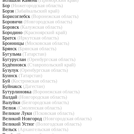
Большой Камень
(Приморский край)
Бор
(Нижегородская область)
Борзя
(Забайкальский край)
Борисоглебск
(Воронежская область)
Боровичи
(Новгородская область)
Боровск
(Калужская область)
Бородино
(Красноярский край)
Братск
(Иркутская область)
Бронницы
(Московская область)
Брянск
(Брянская область)
Бугульма
(Татарстан)
Бугуруслан
(Оренбургская область)
Будённовск
(Ставропольский край)
Бузулук
(Оренбургская область)
Буинск
(Татарстан)
Буй
(Костромская область)
Буйнакск
(Дагестан)
Бутурлиновка
(Воронежская область)
Валдай
(Новгородская область)
Валуйки
(Белгородская область)
Велиж
(Смоленская область)
Великие Луки
(Псковская область)
Великий Новгород
(Новгородская область)
Великий Устюг
(Вологодская область)
Вельск
(Архангельская область)