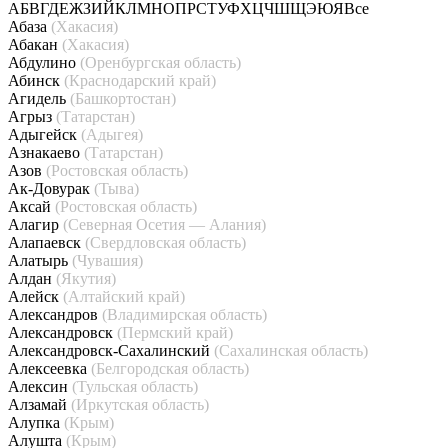
А
Б
В
Г
Д
Е
Ж
З
И
Й
К
Л
М
Н
О
П
Р
С
Т
У
Ф
Х
Ц
Ч
Ш
Щ
Э
Ю
Я
Все
Абаза
(Хакасия)
Абакан
(Хакасия)
Абдулино
(Оренбургская область)
Абинск
(Краснодарский край)
Агидель
(Башкортостан)
Агрыз
(Татарстан)
Адыгейск
(Адыгея)
Азнакаево
(Татарстан)
Азов
(Ростовская область)
Ак-Довурак
(Тыва)
Аксай
(Ростовская область)
Алагир
(Северная Осетия — Алания)
Алапаевск
(Свердловская область)
Алатырь
(Чувашия)
Алдан
(Якутия)
Алейск
(Алтайский край)
Александров
(Владимирская область)
Александровск
(Пермский край)
Александровск-Сахалинский
(Сахалинская область)
Алексеевка
(Белгородская область)
Алексин
(Тульская область)
Алзамай
(Иркутская область)
Алупка
(Крым)
Алушта
(Крым)