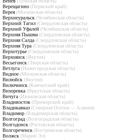
Венёв
(Тульская область)
Верещагино
(Пермский край)
Верея
(Московская область)
Верхнеуральск
(Челябинская область)
Верхний Тагил
(Свердловская область)
Верхний Уфалей
(Челябинская область)
Верхняя Пышма
(Свердловская область)
Верхняя Салда
(Свердловская область)
Верхняя Тура
(Свердловская область)
Верхотурье
(Свердловская область)
Верхоянск
(Якутия)
Весьегонск
(Тверская область)
Ветлуга
(Нижегородская область)
Видное
(Московская область)
Вилюйск
(Якутия)
Вилючинск
(Камчатский край)
Вихоревка
(Иркутская область)
Вичуга
(Ивановская область)
Владивосток
(Приморский край)
Владикавказ
(Северная Осетия — Алания)
Владимир
(Владимирская область)
Волгоград
(Волгоградская область)
Волгодонск
(Ростовская область)
Волгореченск
(Костромская область)
Волжск
(Марий Эл)