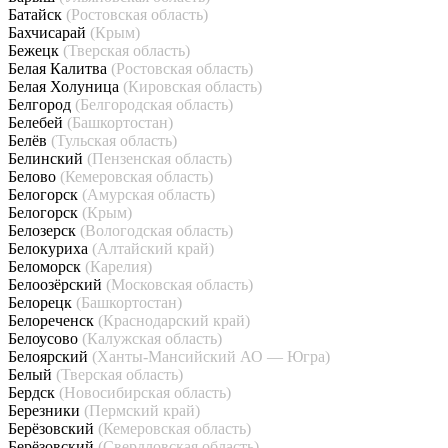
Батайск
(Ростовская область)
Бахчисарай
(Крым)
Бежецк
(Тверская область)
Белая Калитва
(Ростовская область)
Белая Холуница
(Кировская область)
Белгород
(Белгородская область)
Белебей
(Башкортостан)
Белёв
(Тульская область)
Белинский
(Пензенская область)
Белово
(Кемеровская область)
Белогорск
(Амурская область)
Белогорск
(Крым)
Белозерск
(Вологодская область)
Белокуриха
(Алтайский край)
Беломорск
(Карелия)
Белоозёрский
(Московская область)
Белорецк
(Башкортостан)
Белореченск
(Краснодарский край)
Белоусово
(Калужская область)
Белоярский
(Ханты-Мансийский АО — Югра)
Белый
(Тверская область)
Бердск
(Новосибирская область)
Березники
(Пермский край)
Берёзовский
(Кемеровская область)
Берёзовский
(Свердловская область)