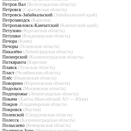
Петров Вал
(Волгоградская область)
Петровск
(Саратовская область)
Петровск-Забайкальский
(Забайкальский край)
Петрозаводск
(Карелия)
Петропавловск-Камчатский
(Камчатский край)
Петухово
(Курганская область)
Петушки
(Владимирская область)
Печора
(Коми)
Печоры
(Псковская область)
Пикалёво
(Ленинградская область)
Пионерский
(Калининградская область)
Питкяранта
(Карелия)
Плавск
(Тульская область)
Пласт
(Челябинская область)
Плёс
(Ивановская область)
Поворино
(Воронежская область)
Подольск
(Московская область)
Подпорожье
(Ленинградская область)
Покачи
(Ханты-Мансийский АО — Югра)
Покров
(Владимирская область)
Покровск
(Якутия)
Полевской
(Свердловская область)
Полесск
(Калининградская область)
Полысаево
(Кемеровская область)
Полярные Зори
(Мурманская область)