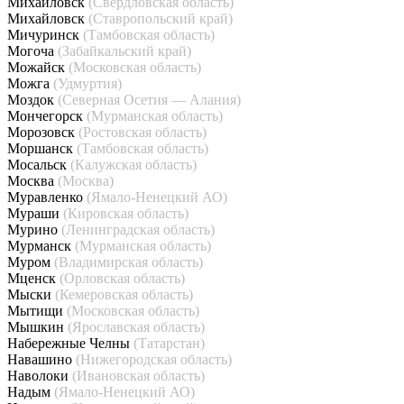
Михайловск
(Свердловская область)
Михайловск
(Ставропольский край)
Мичуринск
(Тамбовская область)
Могоча
(Забайкальский край)
Можайск
(Московская область)
Можга
(Удмуртия)
Моздок
(Северная Осетия — Алания)
Мончегорск
(Мурманская область)
Морозовск
(Ростовская область)
Моршанск
(Тамбовская область)
Мосальск
(Калужская область)
Москва
(Москва)
Муравленко
(Ямало-Ненецкий АО)
Мураши
(Кировская область)
Мурино
(Ленинградская область)
Мурманск
(Мурманская область)
Муром
(Владимирская область)
Мценск
(Орловская область)
Мыски
(Кемеровская область)
Мытищи
(Московская область)
Мышкин
(Ярославская область)
Набережные Челны
(Татарстан)
Навашино
(Нижегородская область)
Наволоки
(Ивановская область)
Надым
(Ямало-Ненецкий АО)