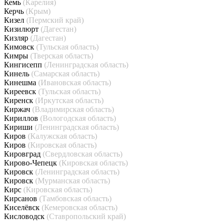
Кемь
(Карелия)
Керчь
(Крым)
Кизел
(Пермский край)
Кизилюрт
(Дагестан)
Кизляр
(Дагестан)
Кимовск
(Тульская область)
Кимры
(Тверская область)
Кингисепп
(Ленинградская область)
Кинель
(Самарская область)
Кинешма
(Ивановская область)
Киреевск
(Тульская область)
Киренск
(Иркутская область)
Киржач
(Владимирская область)
Кириллов
(Вологодская область)
Кириши
(Ленинградская область)
Киров
(Калужская область)
Киров
(Кировская область)
Кировград
(Свердловская область)
Кирово-Чепецк
(Кировская область)
Кировск
(Ленинградская область)
Кировск
(Мурманская область)
Кирс
(Кировская область)
Кирсанов
(Тамбовская область)
Киселёвск
(Кемеровская область)
Кисловодск
(Ставропольский край)