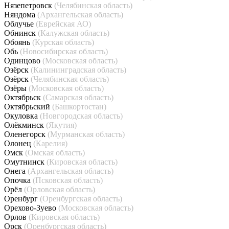
Нязепетровск
(Челябинская область)
Няндома
(Архангельская область)
Облучье
(Еврейская АО)
Обнинск
(Калужская область)
Обоянь
(Курская область)
Обь
(Новосибирская область)
Одинцово
(Московская область)
Озёрск
(Калининградская область)
Озёрск
(Челябинская область)
Озёры
(Московская область)
Октябрьск
(Самарская область)
Октябрьский
(Башкортостан)
Окуловка
(Новгородская область)
Олёкминск
(Якутия)
Оленегорск
(Мурманская область)
Олонец
(Карелия)
Омск
(Омская область)
Омутнинск
(Кировская область)
Онега
(Архангельская область)
Опочка
(Псковская область)
Орёл
(Орловская область)
Оренбург
(Оренбургская область)
Орехово-Зуево
(Московская область)
Орлов
(Кировская область)
Орск
(Оренбургская область)