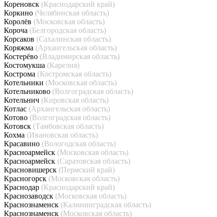
Кореновск
(Краснодарский край)
Коркино
(Челябинская область)
Королёв
(Московская область)
Короча
(Белгородская область)
Корсаков
(Сахалинская область)
Коряжма
(Архангельская область)
Костерёво
(Владимирская область)
Костомукша
(Карелия)
Кострома
(Костромская область)
Котельники
(Московская область)
Котельниково
(Волгоградская область)
Котельнич
(Кировская область)
Котлас
(Архангельская область)
Котово
(Волгоградская область)
Котовск
(Тамбовская область)
Кохма
(Ивановская область)
Красавино
(Вологодская область)
Красноармейск
(Московская область)
Красноармейск
(Саратовская область)
Красновишерск
(Пермский край)
Красногорск
(Московская область)
Краснодар
(Краснодарский край)
Краснозаводск
(Московская область)
Краснознаменск
(Калининградская область)
Краснознаменск
(Московская область)