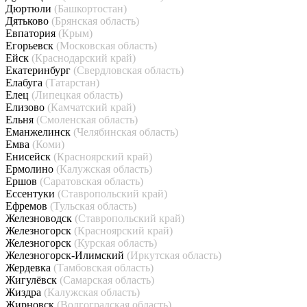
Дюртюли
(Башкортостан)
Дятьково
(Брянская область)
Евпатория
(Крым)
Егорьевск
(Московская область)
Ейск
(Краснодарский край)
Екатеринбург
(Свердловская область)
Елабуга
(Татарстан)
Елец
(Липецкая область)
Елизово
(Камчатский край)
Ельня
(Смоленская область)
Еманжелинск
(Челябинская область)
Емва
(Коми)
Енисейск
(Красноярский край)
Ермолино
(Калужская область)
Ершов
(Саратовская область)
Ессентуки
(Ставропольский край)
Ефремов
(Тульская область)
Железноводск
(Ставропольский край)
Железногорск
(Красноярский край)
Железногорск
(Курская область)
Железногорск-Илимский
(Иркутская область)
Жердевка
(Тамбовская область)
Жигулёвск
(Самарская область)
Жиздра
(Калужская область)
Жирновск
(Волгоградская область)