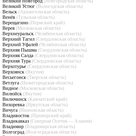
Великий Новгород
(Новгородская область)
Великий Устюг
(Вологодская область)
Вельск
(Архангельская область)
Венёв
(Тульская область)
Верещагино
(Пермский край)
Верея
(Московская область)
Верхнеуральск
(Челябинская область)
Верхний Тагил
(Свердловская область)
Верхний Уфалей
(Челябинская область)
Верхняя Пышма
(Свердловская область)
Верхняя Салда
(Свердловская область)
Верхняя Тура
(Свердловская область)
Верхотурье
(Свердловская область)
Верхоянск
(Якутия)
Весьегонск
(Тверская область)
Ветлуга
(Нижегородская область)
Видное
(Московская область)
Вилюйск
(Якутия)
Вилючинск
(Камчатский край)
Вихоревка
(Иркутская область)
Вичуга
(Ивановская область)
Владивосток
(Приморский край)
Владикавказ
(Северная Осетия — Алания)
Владимир
(Владимирская область)
Волгоград
(Волгоградская область)