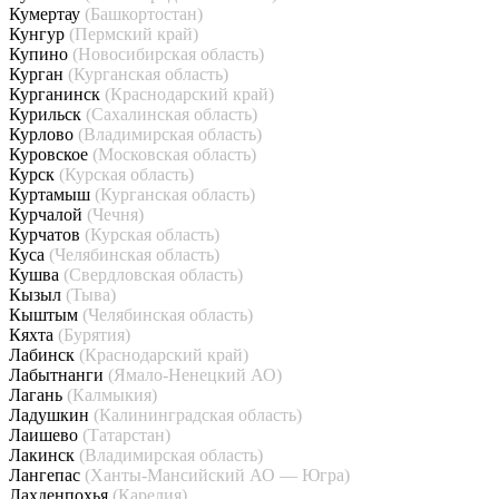
Кумертау
(Башкортостан)
Кунгур
(Пермский край)
Купино
(Новосибирская область)
Курган
(Курганская область)
Курганинск
(Краснодарский край)
Курильск
(Сахалинская область)
Курлово
(Владимирская область)
Куровское
(Московская область)
Курск
(Курская область)
Куртамыш
(Курганская область)
Курчалой
(Чечня)
Курчатов
(Курская область)
Куса
(Челябинская область)
Кушва
(Свердловская область)
Кызыл
(Тыва)
Кыштым
(Челябинская область)
Кяхта
(Бурятия)
Лабинск
(Краснодарский край)
Лабытнанги
(Ямало-Ненецкий АО)
Лагань
(Калмыкия)
Ладушкин
(Калининградская область)
Лаишево
(Татарстан)
Лакинск
(Владимирская область)
Лангепас
(Ханты-Мансийский АО — Югра)
Лахденпохья
(Карелия)