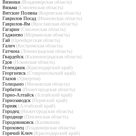
Вязники
(Владимирская область)
Вязьма
(Смоленская область)
Вятские Поляны
(Кировская область)
Гаврилов Посад
(Ивановская область)
Гаврилов-Ям
(Ярославская область)
Гагарин
(Смоленская область)
Гаджиево
(Мурманская область)
Гай
(Оренбургская область)
Галич
(Костромская область)
Гатчина
(Ленинградская область)
Гвардейск
(Калининградская область)
Гдов
(Псковская область)
Геленджик
(Краснодарский край)
Георгиевск
(Ставропольский край)
Глазов
(Удмуртия)
Голицыно
(Московская область)
Горбатов
(Нижегородская область)
Горно-Алтайск
(Алтайский край)
Горнозаводск
(Пермский край)
Горняк
(Алтайский край)
Городец
(Нижегородская область)
Городище
(Пензенская область)
Городовиковск
(Калмыкия)
Гороховец
(Владимирская область)
Горячий Ключ
(Краснодарский край)