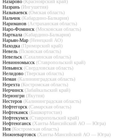
Назарово
(Красноярский край)
Назрань
(Ингушетия)
Называевск
(Омская область)
Нальчик
(Кабардино-Балкария)
Нариманов
(Астраханская область)
Наро-Фоминск
(Московская область)
Нарткала
(Кабардино-Балкария)
Нарьян-Мар
(Ненецкий АО)
Находка
(Приморский край)
Невель
(Псковская область)
Невельск
(Сахалинская область)
Невинномысск
(Ставропольский край)
Невьянск
(Свердловская область)
Нелидово
(Тверская область)
Неман
(Калининградская область)
Нерехта
(Костромская область)
Нерчинск
(Забайкальский край)
Нерюнгри
(Якутия)
Нестеров
(Калининградская область)
Нефтегорск
(Самарская область)
Нефтекамск
(Башкортостан)
Нефтекумск
(Ставропольский край)
Нефтеюганск
(Ханты-Мансийский АО — Югра)
Нея
(Костромская область)
Нижневартовск
(Ханты-Мансийский АО — Югра)