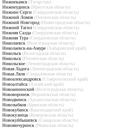
Нижнекамск
(Татарстан)
Нижнеудинск
(Иркутская область)
Нижние Серги
(Свердловская область)
Нижний Ломов
(Пензенская область)
Нижний Новгород
(Нижегородская область)
Нижний Тагил
(Свердловская область)
Нижняя Салда
(Свердловская область)
Нижняя Тура
(Свердловская область)
Николаевск
(Волгоградская область)
Николаевск-на-Амуре
(Хабаровский край)
Никольск
(Вологодская область)
Никольск
(Пензенская область)
Никольское
(Ленинградская область)
Новая Ладога
(Ленинградская область)
Новая Ляля
(Свердловская область)
Новоалександровск
(Ставропольский край)
Новоалтайск
(Алтайский край)
Новоаннинский
(Волгоградская область)
Нововоронеж
(Воронежская область)
Новодвинск
(Архангельская область)
Новозыбков
(Брянская область)
Новокубанск
(Краснодарский край)
Новокузнецк
(Кемеровская область)
Новокуйбышевск
(Самарская область)
Новомичуринск
(Рязанская область)