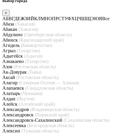
Выбор города
×
А
Б
В
Г
Д
Е
Ж
З
И
Й
К
Л
М
Н
О
П
Р
С
Т
У
Ф
Х
Ц
Ч
Ш
Щ
Э
Ю
Я
Все
Абаза
(Хакасия)
Абакан
(Хакасия)
Абдулино
(Оренбургская область)
Абинск
(Краснодарский край)
Агидель
(Башкортостан)
Агрыз
(Татарстан)
Адыгейск
(Адыгея)
Азнакаево
(Татарстан)
Азов
(Ростовская область)
Ак-Довурак
(Тыва)
Аксай
(Ростовская область)
Алагир
(Северная Осетия — Алания)
Алапаевск
(Свердловская область)
Алатырь
(Чувашия)
Алдан
(Якутия)
Алейск
(Алтайский край)
Александров
(Владимирская область)
Александровск
(Пермский край)
Александровск-Сахалинский
(Сахалинская область)
Алексеевка
(Белгородская область)
Алексин
(Тульская область)