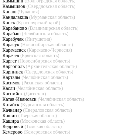
Камышин
(Волгоградская область)
Камышлов
(Свердловская область)
Канаш
(Чувашия)
Кандалакша
(Мурманская область)
Канск
(Красноярский край)
Карабаново
(Владимирская область)
Карабаш
(Челябинская область)
Карабулак
(Ингушетия)
Карасук
(Новосибирская область)
Карачаевск
(Карачаево-Черкесия)
Карачев
(Брянская область)
Каргат
(Новосибирская область)
Каргополь
(Архангельская область)
Карпинск
(Свердловская область)
Карталы
(Челябинская область)
Касимов
(Рязанская область)
Касли
(Челябинская область)
Каспийск
(Дагестан)
Катав-Ивановск
(Челябинская область)
Катайск
(Курганская область)
Качканар
(Свердловская область)
Кашин
(Тверская область)
Кашира
(Московская область)
Кедровый
(Томская область)
Кемерово
(Кемеровская область)