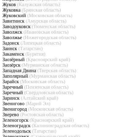
Жуков
(Калужская область)
Жуковка
(Брянская область)
Жуковский
(Московская область)
Завитинск
(Амурская область)
Заводоуковск
(Тюменская область)
Заволжск
(Ивановская область)
Заволжье
(Нижегородская область)
Задонск
(Липецкая область)
Заинск
(Татарстан)
Закаменск
(Бурятия)
Заозёрный
(Красноярский край)
Заозёрск
(Мурманская область)
Западная Двина
(Тверская область)
Заполярный
(Мурманская область)
Зарайск
(Московская область)
Заречный
(Пензенская область)
Заречный
(Свердловская область)
Заринск
(Алтайский край)
Звенигово
(Марий Эл)
Звенигород
(Московская область)
Зверево
(Ростовская область)
Зеленогорск
(Красноярский край)
Зеленоградск
(Калининградская область)
Зеленодольск
(Татарстан)
Зеленокумск
(Ставропольский край)