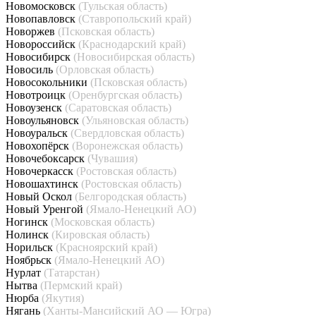
Новомосковск
(Тульская область)
Новопавловск
(Ставропольский край)
Новоржев
(Псковская область)
Новороссийск
(Краснодарский край)
Новосибирск
(Новосибирская область)
Новосиль
(Орловская область)
Новосокольники
(Псковская область)
Новотроицк
(Оренбургская область)
Новоузенск
(Саратовская область)
Новоульяновск
(Ульяновская область)
Новоуральск
(Свердловская область)
Новохопёрск
(Воронежская область)
Новочебоксарск
(Чувашия)
Новочеркасск
(Ростовская область)
Новошахтинск
(Ростовская область)
Новый Оскол
(Белгородская область)
Новый Уренгой
(Ямало-Ненецкий АО)
Ногинск
(Московская область)
Нолинск
(Кировская область)
Норильск
(Красноярский край)
Ноябрьск
(Ямало-Ненецкий АО)
Нурлат
(Татарстан)
Нытва
(Пермский край)
Нюрба
(Якутия)
Нягань
(Ханты-Мансийский АО — Югра)