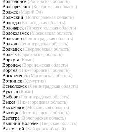
Волгодонск
(Ростовская область)
Волгореченск
(Костромская область)
Волжск
(Марий Эл)
Волжский
(Волгоградская область)
Вологда
(Вологодская область)
Володарск
(Нижегородская область)
Волоколамск
(Московская область)
Волосово
(Ленинградская область)
Волхов
(Ленинградская область)
Волчанск
(Свердловская область)
Вольск
(Саратовская область)
Воркута
(Коми)
Воронеж
(Воронежская область)
Ворсма
(Нижегородская область)
Воскресенск
(Московская область)
Воткинск
(Удмуртия)
Всеволожск
(Ленинградская область)
Вуктыл
(Коми)
Выборг
(Ленинградская область)
Выкса
(Нижегородская область)
Высоковск
(Московская область)
Высоцк
(Ленинградская область)
Вытегра
(Вологодская область)
Вышний Волочёк
(Тверская область)
Вяземский
(Хабаровский край)