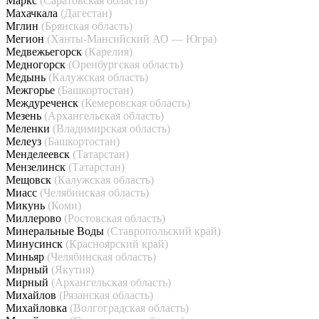
Маркс
(Саратовская область)
Махачкала
(Дагестан)
Мглин
(Брянская область)
Мегион
(Ханты-Мансийский АО — Югра)
Медвежьегорск
(Карелия)
Медногорск
(Оренбургская область)
Медынь
(Калужская область)
Межгорье
(Башкортостан)
Междуреченск
(Кемеровская область)
Мезень
(Архангельская область)
Меленки
(Владимирская область)
Мелеуз
(Башкортостан)
Менделеевск
(Татарстан)
Мензелинск
(Татарстан)
Мещовск
(Калужская область)
Миасс
(Челябинская область)
Микунь
(Коми)
Миллерово
(Ростовская область)
Минеральные Воды
(Ставропольский край)
Минусинск
(Красноярский край)
Миньяр
(Челябинская область)
Мирный
(Якутия)
Мирный
(Архангельская область)
Михайлов
(Рязанская область)
Михайловка
(Волгоградская область)