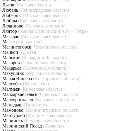
Льгов
(Курская область)
Любань
(Ленинградская область)
Люберцы
(Московская область)
Любим
(Ярославская область)
Людиново
(Калужская область)
Лянтор
(Ханты-Мансийский АО — Югра)
Магадан
(Магаданская область)
Магас
(Ингушетия)
Магнитогорск
(Челябинская область)
Майкоп
(Адыгея)
Майский
(Кабардино-Балкария)
Макаров
(Сахалинская область)
Макарьев
(Костромская область)
Макушино
(Курганская область)
Малая Вишера
(Новгородская область)
Малгобек
(Ингушетия)
Малмыж
(Кировская область)
Малоархангельск
(Орловская область)
Малоярославец
(Калужская область)
Мамадыш
(Татарстан)
Мамоново
(Калининградская область)
Мантурово
(Костромская область)
Мариинск
(Кемеровская область)
Мариинский Посад
(Чувашия)