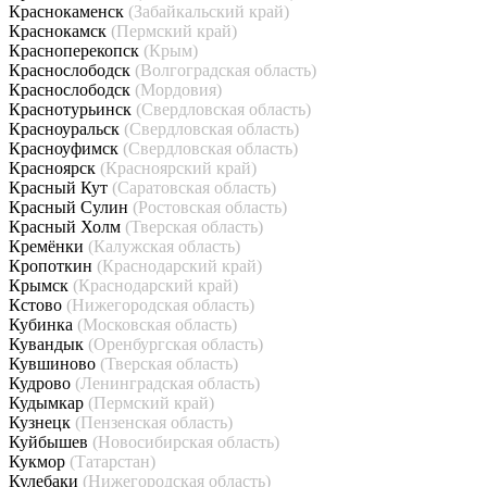
Краснокаменск
(Забайкальский край)
Краснокамск
(Пермский край)
Красноперекопск
(Крым)
Краснослободск
(Волгоградская область)
Краснослободск
(Мордовия)
Краснотурьинск
(Свердловская область)
Красноуральск
(Свердловская область)
Красноуфимск
(Свердловская область)
Красноярск
(Красноярский край)
Красный Кут
(Саратовская область)
Красный Сулин
(Ростовская область)
Красный Холм
(Тверская область)
Кремёнки
(Калужская область)
Кропоткин
(Краснодарский край)
Крымск
(Краснодарский край)
Кстово
(Нижегородская область)
Кубинка
(Московская область)
Кувандык
(Оренбургская область)
Кувшиново
(Тверская область)
Кудрово
(Ленинградская область)
Кудымкар
(Пермский край)
Кузнецк
(Пензенская область)
Куйбышев
(Новосибирская область)
Кукмор
(Татарстан)
Кулебаки
(Нижегородская область)