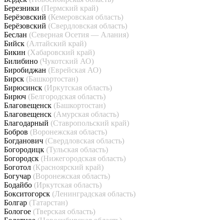
Березники
(Пермский край)
Берёзовский
(Кемеровская область)
Берёзовский
(Свердловская область)
Беслан
(Северная Осетия — Алания)
Бийск
(Алтайский край)
Бикин
(Хабаровский край)
Билибино
(Чукотский АО)
Биробиджан
(Еврейская АО)
Бирск
(Башкортостан)
Бирюсинск
(Иркутская область)
Бирюч
(Белгородская область)
Благовещенск
(Башкортостан)
Благовещенск
(Амурская область)
Благодарный
(Ставропольский край)
Бобров
(Воронежская область)
Богданович
(Свердловская область)
Богородицк
(Тульская область)
Богородск
(Нижегородская область)
Боготол
(Красноярский край)
Богучар
(Воронежская область)
Бодайбо
(Иркутская область)
Бокситогорск
(Ленинградская область)
Болгар
(Татарстан)
Бологое
(Тверская область)