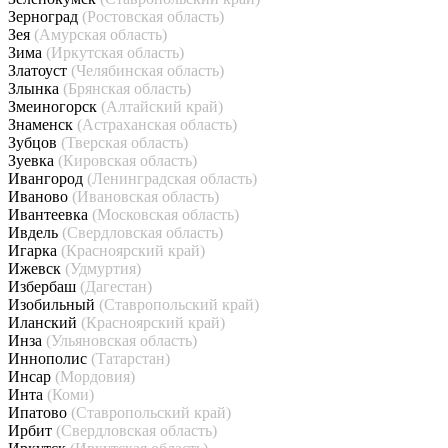
Зерноград
(Ростовская область)
Зея
(Амурская область)
Зима
(Иркутская область)
Златоуст
(Челябинская область)
Злынка
(Брянская область)
Змеиногорск
(Алтайский край)
Знаменск
(Астраханская область)
Зубцов
(Тверская область)
Зуевка
(Кировская область)
Ивангород
(Ленинградская область)
Иваново
(Ивановская область)
Ивантеевка
(Московская область)
Ивдель
(Свердловская область)
Игарка
(Красноярский край)
Ижевск
(Удмуртия)
Избербаш
(Дагестан)
Изобильный
(Ставропольский край)
Иланский
(Красноярский край)
Инза
(Ульяновская область)
Иннополис
(Татарстан)
Инсар
(Мордовия)
Инта
(Коми)
Ипатово
(Ставропольский край)
Ирбит
(Свердловская область)