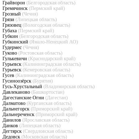
Грайворон
(Белгородская область)
Гремячинск
(Пермский край)
Грозный
(Чечня)
Грязи
(Липецкая область)
Грязовец
(Вологодская область)
Губаха
(Пермский край)
Губкин
(Белгородская область)
Губкинский
(Ямало-Ненецкий АО)
Гудермес
(Чечня)
Гуково
(Ростовская область)
Гулькевичи
(Краснодарский край)
Гурьевск
(Калининградская область)
Гурьевск
(Кемеровская область)
Гусев
(Калининградская область)
Гусиноозёрск
(Бурятия)
Гусь-Хрустальный
(Владимирская область)
Давлеканово
(Башкортостан)
Дагестанские Огни
(Дагестан)
Далматово
(Курганская область)
Дальнегорск
(Приморский край)
Дальнереченск
(Приморский край)
Данилов
(Ярославская область)
Данков
(Липецкая область)
Дегтярск
(Свердловская область)
Дедовск
(Московская область)