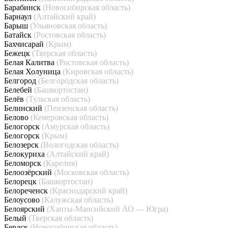
Барабинск
(Новосибирская область)
Барнаул
(Алтайский край)
Барыш
(Ульяновская область)
Батайск
(Ростовская область)
Бахчисарай
(Крым)
Бежецк
(Тверская область)
Белая Калитва
(Ростовская область)
Белая Холуница
(Кировская область)
Белгород
(Белгородская область)
Белебей
(Башкортостан)
Белёв
(Тульская область)
Белинский
(Пензенская область)
Белово
(Кемеровская область)
Белогорск
(Амурская область)
Белогорск
(Крым)
Белозерск
(Вологодская область)
Белокуриха
(Алтайский край)
Беломорск
(Карелия)
Белоозёрский
(Московская область)
Белорецк
(Башкортостан)
Белореченск
(Краснодарский край)
Белоусово
(Калужская область)
Белоярский
(Ханты-Мансийский АО — Югра)
Белый
(Тверская область)
Бердск
(Новосибирская область)