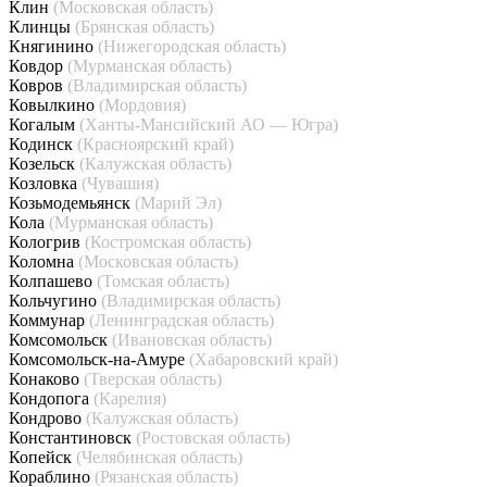
Клин
(Московская область)
Клинцы
(Брянская область)
Княгинино
(Нижегородская область)
Ковдор
(Мурманская область)
Ковров
(Владимирская область)
Ковылкино
(Мордовия)
Когалым
(Ханты-Мансийский АО — Югра)
Кодинск
(Красноярский край)
Козельск
(Калужская область)
Козловка
(Чувашия)
Козьмодемьянск
(Марий Эл)
Кола
(Мурманская область)
Кологрив
(Костромская область)
Коломна
(Московская область)
Колпашево
(Томская область)
Кольчугино
(Владимирская область)
Коммунар
(Ленинградская область)
Комсомольск
(Ивановская область)
Комсомольск-на-Амуре
(Хабаровский край)
Конаково
(Тверская область)
Кондопога
(Карелия)
Кондрово
(Калужская область)
Константиновск
(Ростовская область)
Копейск
(Челябинская область)
Кораблино
(Рязанская область)