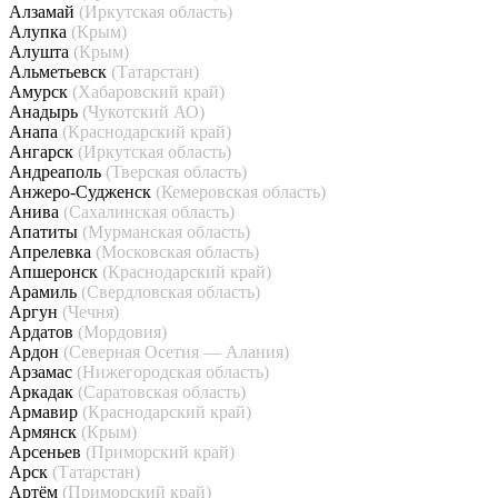
Алзамай
(Иркутская область)
Алупка
(Крым)
Алушта
(Крым)
Альметьевск
(Татарстан)
Амурск
(Хабаровский край)
Анадырь
(Чукотский АО)
Анапа
(Краснодарский край)
Ангарск
(Иркутская область)
Андреаполь
(Тверская область)
Анжеро-Судженск
(Кемеровская область)
Анива
(Сахалинская область)
Апатиты
(Мурманская область)
Апрелевка
(Московская область)
Апшеронск
(Краснодарский край)
Арамиль
(Свердловская область)
Аргун
(Чечня)
Ардатов
(Мордовия)
Ардон
(Северная Осетия — Алания)
Арзамас
(Нижегородская область)
Аркадак
(Саратовская область)
Армавир
(Краснодарский край)
Армянск
(Крым)
Арсеньев
(Приморский край)
Арск
(Татарстан)
Артём
(Приморский край)