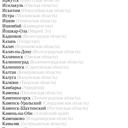
Иркутск
(Иркутская область)
Исилькуль
(Омская область)
Искитим
(Новосибирская область)
Истра
(Московская область)
Ишим
(Тюменская область)
Ишимбай
(Башкортостан)
Йошкар-Ола
(Марий Эл)
Кадников
(Вологодская область)
Казань
(Татарстан)
Калач
(Воронежская область)
Калач-на-Дону
(Волгоградская область)
Калачинск
(Омская область)
Калининград
(Калининградская область)
Калининск
(Саратовская область)
Калтан
(Кемеровская область)
Калуга
(Калужская область)
Калязин
(Тверская область)
Камбарка
(Удмуртия)
Каменка
(Пензенская область)
Каменногорск
(Ленинградская область)
Каменск-Уральский
(Свердловская область)
Каменск-Шахтинский
(Ростовская область)
Камень-на-Оби
(Алтайский край)
Камешково
(Владимирская область)
Камызяк
(Астраханская область)