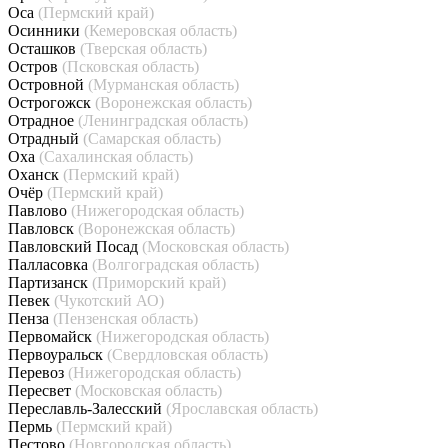
Оса
(Пермский край)
Осинники
(Кемеровская область)
Осташков
(Тверская область)
Остров
(Псковская область)
Островной
(Мурманская область)
Острогожск
(Воронежская область)
Отрадное
(Ленинградская область)
Отрадный
(Самарская область)
Оха
(Сахалинская область)
Оханск
(Пермский край)
Очёр
(Пермский край)
Павлово
(Нижегородская область)
Павловск
(Воронежская область)
Павловский Посад
(Московская область)
Палласовка
(Волгоградская область)
Партизанск
(Приморский край)
Певек
(Чукотский АО)
Пенза
(Пензенская область)
Первомайск
(Нижегородская область)
Первоуральск
(Свердловская область)
Перевоз
(Нижегородская область)
Пересвет
(Московская область)
Переславль-Залесский
(Ярославская область)
Пермь
(Пермский край)
Пестово
(Новгородская область)