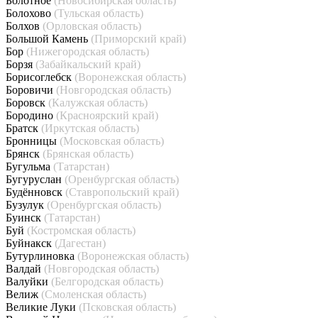
Болотное
(Новосибирская область)
Болохово
(Тульская область)
Болхов
(Орловская область)
Большой Камень
(Приморский край)
Бор
(Нижегородская область)
Борзя
(Забайкальский край)
Борисоглебск
(Воронежская область)
Боровичи
(Новгородская область)
Боровск
(Калужская область)
Бородино
(Красноярский край)
Братск
(Иркутская область)
Бронницы
(Московская область)
Брянск
(Брянская область)
Бугульма
(Татарстан)
Бугуруслан
(Оренбургская область)
Будённовск
(Ставропольский край)
Бузулук
(Оренбургская область)
Буинск
(Татарстан)
Буй
(Костромская область)
Буйнакск
(Дагестан)
Бутурлиновка
(Воронежская область)
Валдай
(Новгородская область)
Валуйки
(Белгородская область)
Велиж
(Смоленская область)
Великие Луки
(Псковская область)