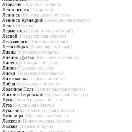
Лебедянь
(Липецкая область)
Лениногорск
(Татарстан)
Ленинск
(Волгоградская область)
Ленинск-Кузнецкий
(Кемеровская область)
Ленск
(Якутия)
Лермонтов
(Ставропольский край)
Лесной
(Свердловская область)
Лесозаводск
(Приморский край)
Лесосибирск
(Красноярский край)
Ливны
(Орловская область)
Ликино-Дулёво
(Московская область)
Липецк
(Липецкая область)
Липки
(Тульская область)
Лиски
(Воронежская область)
Лихославль
(Тверская область)
Лобня
(Московская область)
Лодейное Поле
(Ленинградская область)
Лосино-Петровский
(Московская область)
Луга
(Ленинградская область)
Луза
(Кировская область)
Лукоянов
(Нижегородская область)
Луховицы
(Московская область)
Лысково
(Нижегородская область)
Лысьва
(Пермский край)
Лыткарино
(Московская область)