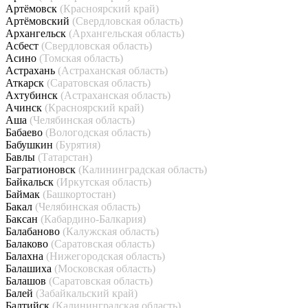
Артёмовск
(Красноярский край)
Артёмовский
(Свердловская область)
Архангельск
(Архангельская область)
Асбест
(Свердловская область)
Асино
(Томская область)
Астрахань
(Астраханская область)
Аткарск
(Саратовская область)
Ахтубинск
(Астраханская область)
Ачинск
(Красноярский край)
Аша
(Челябинская область)
Бабаево
(Вологодская область)
Бабушкин
(Бурятия)
Бавлы
(Татарстан)
Багратионовск
(Калининградская область)
Байкальск
(Иркутская область)
Баймак
(Башкортостан)
Бакал
(Челябинская область)
Баксан
(Кабардино-Балкария)
Балабаново
(Калужская область)
Балаково
(Саратовская область)
Балахна
(Нижегородская область)
Балашиха
(Московская область)
Балашов
(Саратовская область)
Балей
(Забайкальский край)
Балтийск
(Калининградская область)