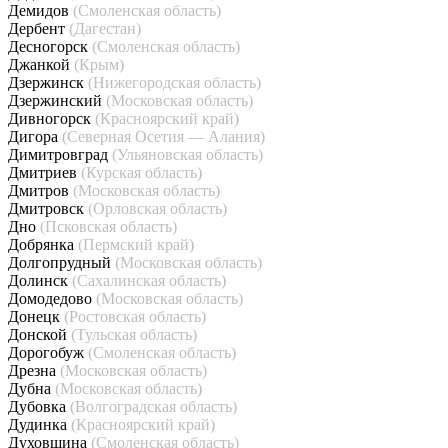
Демидов
(Смоленская область)
Дербент
(Дагестан)
Десногорск
(Смоленская область)
Джанкой
(Крым)
Дзержинск
(Нижегородская область)
Дзержинский
(Московская область)
Дивногорск
(Красноярский край)
Дигора
(Северная Осетия — Алания)
Димитровград
(Ульяновская область)
Дмитриев
(Курская область)
Дмитров
(Московская область)
Дмитровск
(Орловская область)
Дно
(Псковская область)
Добрянка
(Пермский край)
Долгопрудный
(Московская область)
Долинск
(Сахалинская область)
Домодедово
(Московская область)
Донецк
(Ростовская область)
Донской
(Тульская область)
Дорогобуж
(Смоленская область)
Дрезна
(Московская область)
Дубна
(Московская область)
Дубовка
(Волгоградская область)
Дудинка
(Красноярский край)
Духовщина
(Смоленская область)