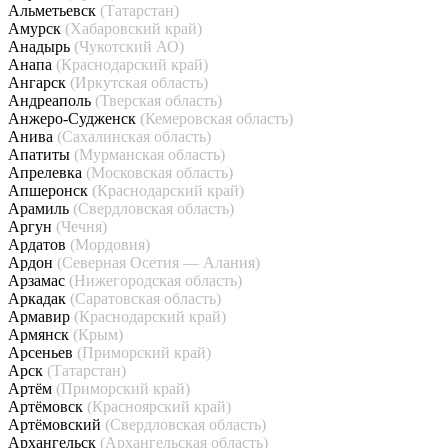
Альметьевск
(Татарстан)
Амурск
(Хабаровский край)
Анадырь
(Чукотский АО)
Анапа
(Краснодарский край)
Ангарск
(Иркутская область)
Андреаполь
(Тверская область)
Анжеро-Судженск
(Кемеровская область)
Анива
(Сахалинская область)
Апатиты
(Мурманская область)
Апрелевка
(Московская область)
Апшеронск
(Краснодарский край)
Арамиль
(Свердловская область)
Аргун
(Чечня)
Ардатов
(Мордовия)
Ардон
(Северная Осетия — Алания)
Арзамас
(Нижегородская область)
Аркадак
(Саратовская область)
Армавир
(Краснодарский край)
Армянск
(Крым)
Арсеньев
(Приморский край)
Арск
(Татарстан)
Артём
(Приморский край)
Артёмовск
(Красноярский край)
Артёмовский
(Свердловская область)
Архангельск
(Архангельская область)