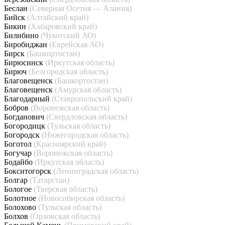
Беслан
(Северная Осетия — Алания)
Бийск
(Алтайский край)
Бикин
(Хабаровский край)
Билибино
(Чукотский АО)
Биробиджан
(Еврейская АО)
Бирск
(Башкортостан)
Бирюсинск
(Иркутская область)
Бирюч
(Белгородская область)
Благовещенск
(Башкортостан)
Благовещенск
(Амурская область)
Благодарный
(Ставропольский край)
Бобров
(Воронежская область)
Богданович
(Свердловская область)
Богородицк
(Тульская область)
Богородск
(Нижегородская область)
Боготол
(Красноярский край)
Богучар
(Воронежская область)
Бодайбо
(Иркутская область)
Бокситогорск
(Ленинградская область)
Болгар
(Татарстан)
Бологое
(Тверская область)
Болотное
(Новосибирская область)
Болохово
(Тульская область)
Болхов
(Орловская область)