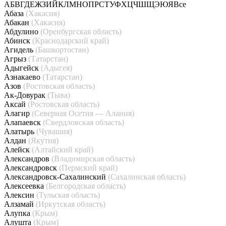
А
Б
В
Г
Д
Е
Ж
З
И
Й
К
Л
М
Н
О
П
Р
С
Т
У
Ф
Х
Ц
Ч
Ш
Щ
Э
Ю
Я
Все
Абаза
(Хакасия)
Абакан
(Хакасия)
Абдулино
(Оренбургская область)
Абинск
(Краснодарский край)
Агидель
(Башкортостан)
Агрыз
(Татарстан)
Адыгейск
(Адыгея)
Азнакаево
(Татарстан)
Азов
(Ростовская область)
Ак-Довурак
(Тыва)
Аксай
(Ростовская область)
Алагир
(Северная Осетия — Алания)
Алапаевск
(Свердловская область)
Алатырь
(Чувашия)
Алдан
(Якутия)
Алейск
(Алтайский край)
Александров
(Владимирская область)
Александровск
(Пермский край)
Александровск-Сахалинский
(Сахалинская область)
Алексеевка
(Белгородская область)
Алексин
(Тульская область)
Алзамай
(Иркутская область)
Алупка
(Крым)
Алушта
(Крым)