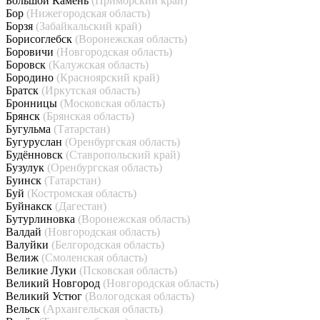
Большой Камень
(Приморский край)
Бор
(Нижегородская область)
Борзя
(Забайкальский край)
Борисоглебск
(Воронежская область)
Боровичи
(Новгородская область)
Боровск
(Калужская область)
Бородино
(Красноярский край)
Братск
(Иркутская область)
Бронницы
(Московская область)
Брянск
(Брянская область)
Бугульма
(Татарстан)
Бугуруслан
(Оренбургская область)
Будённовск
(Ставропольский край)
Бузулук
(Оренбургская область)
Буинск
(Татарстан)
Буй
(Костромская область)
Буйнакск
(Дагестан)
Бутурлиновка
(Воронежская область)
Валдай
(Новгородская область)
Валуйки
(Белгородская область)
Велиж
(Смоленская область)
Великие Луки
(Псковская область)
Великий Новгород
(Новгородская область)
Великий Устюг
(Вологодская область)
Вельск
(Архангельская область)