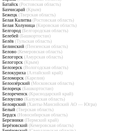
Батайск
(Ростовская область)
Бахчисарай
(Крым)
Бежецк
(Тверская область)
Белая Калитва
(Ростовская область)
Белая Холуница
(Кировская область)
Белгород
(Белгородская область)
Белебей
(Башкортостан)
Белёв
(Тульская область)
Белинский
(Пензенская область)
Белово
(Кемеровская область)
Белогорск
(Амурская область)
Белогорск
(Крым)
Белозерск
(Вологодская область)
Белокуриха
(Алтайский край)
Беломорск
(Карелия)
Белоозёрский
(Московская область)
Белорецк
(Башкортостан)
Белореченск
(Краснодарский край)
Белоусово
(Калужская область)
Белоярский
(Ханты-Мансийский АО — Югра)
Белый
(Тверская область)
Бердск
(Новосибирская область)
Березники
(Пермский край)
Берёзовский
(Кемеровская область)
Берёзовский
(Свердловская область)