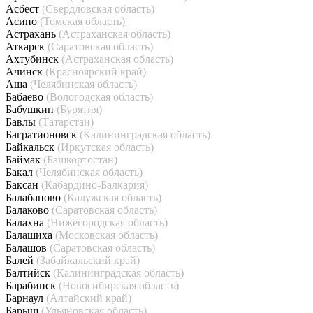
Асбест
(Свердловская область)
Асино
(Томская область)
Астрахань
(Астраханская область)
Аткарск
(Саратовская область)
Ахтубинск
(Астраханская область)
Ачинск
(Красноярский край)
Аша
(Челябинская область)
Бабаево
(Вологодская область)
Бабушкин
(Бурятия)
Бавлы
(Татарстан)
Багратионовск
(Калининградская область)
Байкальск
(Иркутская область)
Баймак
(Башкортостан)
Бакал
(Челябинская область)
Баксан
(Кабардино-Балкария)
Балабаново
(Калужская область)
Балаково
(Саратовская область)
Балахна
(Нижегородская область)
Балашиха
(Московская область)
Балашов
(Саратовская область)
Балей
(Забайкальский край)
Балтийск
(Калининградская область)
Барабинск
(Новосибирская область)
Барнаул
(Алтайский край)
Барыш
(Ульяновская область)