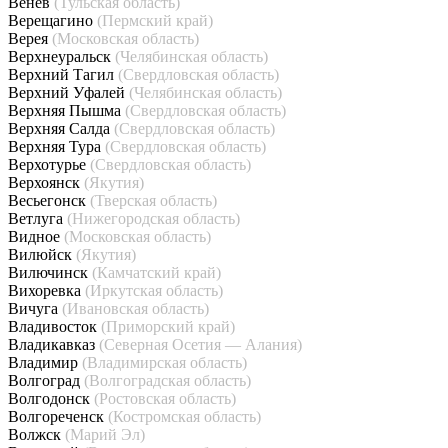
Венёв
(Тульская область)
Верещагино
(Пермский край)
Верея
(Московская область)
Верхнеуральск
(Челябинская область)
Верхний Тагил
(Свердловская область)
Верхний Уфалей
(Челябинская область)
Верхняя Пышма
(Свердловская область)
Верхняя Салда
(Свердловская область)
Верхняя Тура
(Свердловская область)
Верхотурье
(Свердловская область)
Верхоянск
(Якутия)
Весьегонск
(Тверская область)
Ветлуга
(Нижегородская область)
Видное
(Московская область)
Вилюйск
(Якутия)
Вилючинск
(Камчатский край)
Вихоревка
(Иркутская область)
Вичуга
(Ивановская область)
Владивосток
(Приморский край)
Владикавказ
(Северная Осетия — Алания)
Владимир
(Владимирская область)
Волгоград
(Волгоградская область)
Волгодонск
(Ростовская область)
Волгореченск
(Костромская область)
Волжск
(Марий Эл)