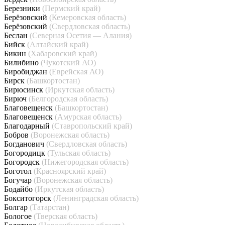
Березники
(Пермский край)
Берёзовский
(Кемеровская область)
Берёзовский
(Свердловская область)
Беслан
(Северная Осетия — Алания)
Бийск
(Алтайский край)
Бикин
(Хабаровский край)
Билибино
(Чукотский АО)
Биробиджан
(Еврейская АО)
Бирск
(Башкортостан)
Бирюсинск
(Иркутская область)
Бирюч
(Белгородская область)
Благовещенск
(Башкортостан)
Благовещенск
(Амурская область)
Благодарный
(Ставропольский край)
Бобров
(Воронежская область)
Богданович
(Свердловская область)
Богородицк
(Тульская область)
Богородск
(Нижегородская область)
Боготол
(Красноярский край)
Богучар
(Воронежская область)
Бодайбо
(Иркутская область)
Бокситогорск
(Ленинградская область)
Болгар
(Татарстан)
Бологое
(Тверская область)