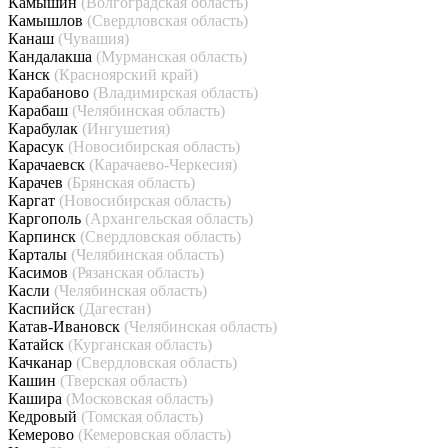
Камышин
(Волгоградская область)
Камышлов
(Свердловская область)
Канаш
(Чувашия)
Кандалакша
(Мурманская область)
Канск
(Красноярский край)
Карабаново
(Владимирская область)
Карабаш
(Челябинская область)
Карабулак
(Ингушетия)
Карасук
(Новосибирская область)
Карачаевск
(Карачаево-Черкесия)
Карачев
(Брянская область)
Каргат
(Новосибирская область)
Каргополь
(Архангельская область)
Карпинск
(Свердловская область)
Карталы
(Челябинская область)
Касимов
(Рязанская область)
Касли
(Челябинская область)
Каспийск
(Дагестан)
Катав-Ивановск
(Челябинская область)
Катайск
(Курганская область)
Качканар
(Свердловская область)
Кашин
(Тверская область)
Кашира
(Московская область)
Кедровый
(Томская область)
Кемерово
(Кемеровская область)