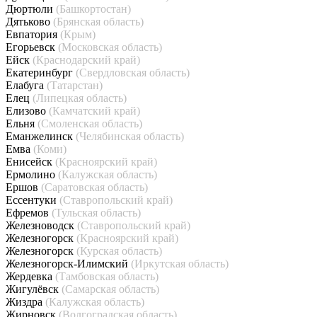
Дюртюли
(Башкортостан)
Дятьково
(Брянская область)
Евпатория
(Крым)
Егорьевск
(Московская область)
Ейск
(Краснодарский край)
Екатеринбург
(Свердловская область)
Елабуга
(Татарстан)
Елец
(Липецкая область)
Елизово
(Камчатский край)
Ельня
(Смоленская область)
Еманжелинск
(Челябинская область)
Емва
(Коми)
Енисейск
(Красноярский край)
Ермолино
(Калужская область)
Ершов
(Саратовская область)
Ессентуки
(Ставропольский край)
Ефремов
(Тульская область)
Железноводск
(Ставропольский край)
Железногорск
(Красноярский край)
Железногорск
(Курская область)
Железногорск-Илимский
(Иркутская область)
Жердевка
(Тамбовская область)
Жигулёвск
(Самарская область)
Жиздра
(Калужская область)
Жирновск
(Волгоградская область)