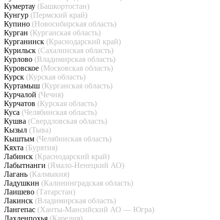
Кумертау
(Башкортостан)
Кунгур
(Пермский край)
Купино
(Новосибирская область)
Курган
(Курганская область)
Курганинск
(Краснодарский край)
Курильск
(Сахалинская область)
Курлово
(Владимирская область)
Куровское
(Московская область)
Курск
(Курская область)
Куртамыш
(Курганская область)
Курчалой
(Чечня)
Курчатов
(Курская область)
Куса
(Челябинская область)
Кушва
(Свердловская область)
Кызыл
(Тыва)
Кыштым
(Челябинская область)
Кяхта
(Бурятия)
Лабинск
(Краснодарский край)
Лабытнанги
(Ямало-Ненецкий АО)
Лагань
(Калмыкия)
Ладушкин
(Калининградская область)
Лаишево
(Татарстан)
Лакинск
(Владимирская область)
Лангепас
(Ханты-Мансийский АО — Югра)
Лахденпохья
(Карелия)