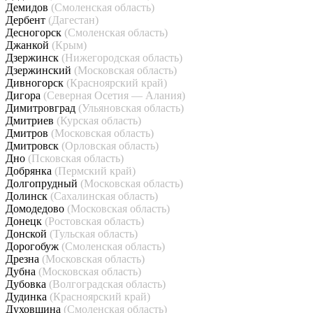
Демидов
(Смоленская область)
Дербент
(Дагестан)
Десногорск
(Смоленская область)
Джанкой
(Крым)
Дзержинск
(Нижегородская область)
Дзержинский
(Московская область)
Дивногорск
(Красноярский край)
Дигора
(Северная Осетия — Алания)
Димитровград
(Ульяновская область)
Дмитриев
(Курская область)
Дмитров
(Московская область)
Дмитровск
(Орловская область)
Дно
(Псковская область)
Добрянка
(Пермский край)
Долгопрудный
(Московская область)
Долинск
(Сахалинская область)
Домодедово
(Московская область)
Донецк
(Ростовская область)
Донской
(Тульская область)
Дорогобуж
(Смоленская область)
Дрезна
(Московская область)
Дубна
(Московская область)
Дубовка
(Волгоградская область)
Дудинка
(Красноярский край)
Духовщина
(Смоленская область)