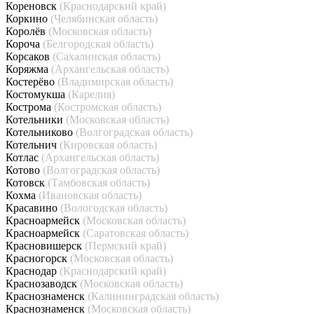
Кореновск
(Краснодарский край)
Коркино
(Челябинская область)
Королёв
(Московская область)
Короча
(Белгородская область)
Корсаков
(Сахалинская область)
Коряжма
(Архангельская область)
Костерёво
(Владимирская область)
Костомукша
(Карелия)
Кострома
(Костромская область)
Котельники
(Московская область)
Котельниково
(Волгоградская область)
Котельнич
(Кировская область)
Котлас
(Архангельская область)
Котово
(Волгоградская область)
Котовск
(Тамбовская область)
Кохма
(Ивановская область)
Красавино
(Вологодская область)
Красноармейск
(Московская область)
Красноармейск
(Саратовская область)
Красновишерск
(Пермский край)
Красногорск
(Московская область)
Краснодар
(Краснодарский край)
Краснозаводск
(Московская область)
Краснознаменск
(Калининградская область)
Краснознаменск
(Московская область)