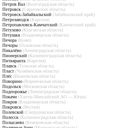
Петров Вал
(Волгоградская область)
Петровск
(Саратовская область)
Петровск-Забайкальский
(Забайкальский край)
Петрозаводск
(Карелия)
Петропавловск-Камчатский
(Камчатский край)
Петухово
(Курганская область)
Петушки
(Владимирская область)
Печора
(Коми)
Печоры
(Псковская область)
Пикалёво
(Ленинградская область)
Пионерский
(Калининградская область)
Питкяранта
(Карелия)
Плавск
(Тульская область)
Пласт
(Челябинская область)
Плёс
(Ивановская область)
Поворино
(Воронежская область)
Подольск
(Московская область)
Подпорожье
(Ленинградская область)
Покачи
(Ханты-Мансийский АО — Югра)
Покров
(Владимирская область)
Покровск
(Якутия)
Полевской
(Свердловская область)
Полесск
(Калининградская область)
Полысаево
(Кемеровская область)
Полярные Зори
(Мурманская область)