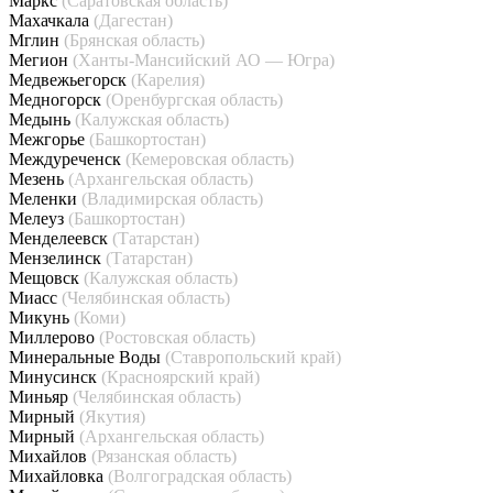
Маркс
(Саратовская область)
Махачкала
(Дагестан)
Мглин
(Брянская область)
Мегион
(Ханты-Мансийский АО — Югра)
Медвежьегорск
(Карелия)
Медногорск
(Оренбургская область)
Медынь
(Калужская область)
Межгорье
(Башкортостан)
Междуреченск
(Кемеровская область)
Мезень
(Архангельская область)
Меленки
(Владимирская область)
Мелеуз
(Башкортостан)
Менделеевск
(Татарстан)
Мензелинск
(Татарстан)
Мещовск
(Калужская область)
Миасс
(Челябинская область)
Микунь
(Коми)
Миллерово
(Ростовская область)
Минеральные Воды
(Ставропольский край)
Минусинск
(Красноярский край)
Миньяр
(Челябинская область)
Мирный
(Якутия)
Мирный
(Архангельская область)
Михайлов
(Рязанская область)
Михайловка
(Волгоградская область)