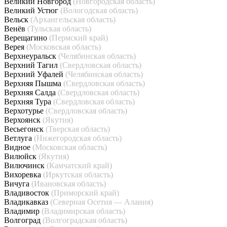
Великий Новгород
(Новгородская область)
Великий Устюг
(Вологодская область)
Вельск
(Архангельская область)
Венёв
(Тульская область)
Верещагино
(Пермский край)
Верея
(Московская область)
Верхнеуральск
(Челябинская область)
Верхний Тагил
(Свердловская область)
Верхний Уфалей
(Челябинская область)
Верхняя Пышма
(Свердловская область)
Верхняя Салда
(Свердловская область)
Верхняя Тура
(Свердловская область)
Верхотурье
(Свердловская область)
Верхоянск
(Якутия)
Весьегонск
(Тверская область)
Ветлуга
(Нижегородская область)
Видное
(Московская область)
Вилюйск
(Якутия)
Вилючинск
(Камчатский край)
Вихоревка
(Иркутская область)
Вичуга
(Ивановская область)
Владивосток
(Приморский край)
Владикавказ
(Северная Осетия — Алания)
Владимир
(Владимирская область)
Волгоград
(Волгоградская область)