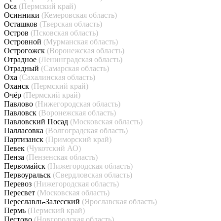
Оса
(Пермский край)
Осинники
(Кемеровская область)
Осташков
(Тверская область)
Остров
(Псковская область)
Островной
(Мурманская область)
Острогожск
(Воронежская область)
Отрадное
(Ленинградская область)
Отрадный
(Самарская область)
Оха
(Сахалинская область)
Оханск
(Пермский край)
Очёр
(Пермский край)
Павлово
(Нижегородская область)
Павловск
(Воронежская область)
Павловский Посад
(Московская область)
Палласовка
(Волгоградская область)
Партизанск
(Приморский край)
Певек
(Чукотский АО)
Пенза
(Пензенская область)
Первомайск
(Нижегородская область)
Первоуральск
(Свердловская область)
Перевоз
(Нижегородская область)
Пересвет
(Московская область)
Переславль-Залесский
(Ярославская область)
Пермь
(Пермский край)
Пестово
(Новгородская область)