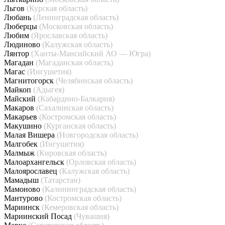
Льгов
(Курская область)
Любань
(Ленинградская область)
Люберцы
(Московская область)
Любим
(Ярославская область)
Людиново
(Калужская область)
Лянтор
(Ханты-Мансийский АО — Югра)
Магадан
(Магаданская область)
Магас
(Ингушетия)
Магнитогорск
(Челябинская область)
Майкоп
(Адыгея)
Майский
(Кабардино-Балкария)
Макаров
(Сахалинская область)
Макарьев
(Костромская область)
Макушино
(Курганская область)
Малая Вишера
(Новгородская область)
Малгобек
(Ингушетия)
Малмыж
(Кировская область)
Малоархангельск
(Орловская область)
Малоярославец
(Калужская область)
Мамадыш
(Татарстан)
Мамоново
(Калининградская область)
Мантурово
(Костромская область)
Мариинск
(Кемеровская область)
Мариинский Посад
(Чувашия)