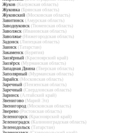
Жуков
(Калужская область)
Жуковка
(Брянская область)
Жуковский
(Московская область)
Завитинск
(Амурская область)
Заводоуковск
(Тюменская область)
Заволжск
(Ивановская область)
Заволжье
(Нижегородская область)
Задонск
(Липецкая область)
Заинск
(Татарстан)
Закаменск
(Бурятия)
Заозёрный
(Красноярский край)
Заозёрск
(Мурманская область)
Западная Двина
(Тверская область)
Заполярный
(Мурманская область)
Зарайск
(Московская область)
Заречный
(Пензенская область)
Заречный
(Свердловская область)
Заринск
(Алтайский край)
Звенигово
(Марий Эл)
Звенигород
(Московская область)
Зверево
(Ростовская область)
Зеленогорск
(Красноярский край)
Зеленоградск
(Калининградская область)
Зеленодольск
(Татарстан)
Зеленокумск
(Ставропольский край)