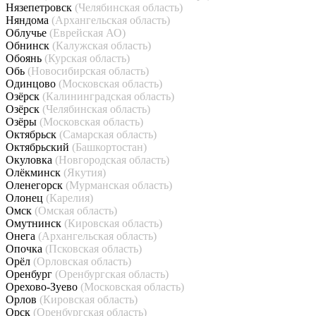
Нязепетровск
(Челябинская область)
Няндома
(Архангельская область)
Облучье
(Еврейская АО)
Обнинск
(Калужская область)
Обоянь
(Курская область)
Обь
(Новосибирская область)
Одинцово
(Московская область)
Озёрск
(Калининградская область)
Озёрск
(Челябинская область)
Озёры
(Московская область)
Октябрьск
(Самарская область)
Октябрьский
(Башкортостан)
Окуловка
(Новгородская область)
Олёкминск
(Якутия)
Оленегорск
(Мурманская область)
Олонец
(Карелия)
Омск
(Омская область)
Омутнинск
(Кировская область)
Онега
(Архангельская область)
Опочка
(Псковская область)
Орёл
(Орловская область)
Оренбург
(Оренбургская область)
Орехово-Зуево
(Московская область)
Орлов
(Кировская область)
Орск
(Оренбургская область)