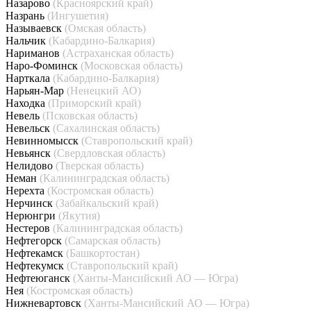
Назарово
(Красноярский край)
Назрань
(Ингушетия)
Называевск
(Омская область)
Нальчик
(Кабардино-Балкария)
Нариманов
(Астраханская область)
Наро-Фоминск
(Московская область)
Нарткала
(Кабардино-Балкария)
Нарьян-Мар
(Ненецкий АО)
Находка
(Приморский край)
Невель
(Псковская область)
Невельск
(Сахалинская область)
Невинномысск
(Ставропольский край)
Невьянск
(Свердловская область)
Нелидово
(Тверская область)
Неман
(Калининградская область)
Нерехта
(Костромская область)
Нерчинск
(Забайкальский край)
Нерюнгри
(Якутия)
Нестеров
(Калининградская область)
Нефтегорск
(Самарская область)
Нефтекамск
(Башкортостан)
Нефтекумск
(Ставропольский край)
Нефтеюганск
(Ханты-Мансийский АО — Югра)
Нея
(Костромская область)
Нижневартовск
(Ханты-Мансийский АО — Югра)