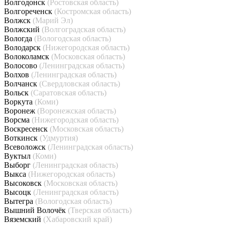
Волгодонск
(Ростовская область)
Волгореченск
(Костромская область)
Волжск
(Марий Эл)
Волжский
(Волгоградская область)
Вологда
(Вологодская область)
Володарск
(Нижегородская область)
Волоколамск
(Московская область)
Волосово
(Ленинградская область)
Волхов
(Ленинградская область)
Волчанск
(Свердловская область)
Вольск
(Саратовская область)
Воркута
(Коми)
Воронеж
(Воронежская область)
Ворсма
(Нижегородская область)
Воскресенск
(Московская область)
Воткинск
(Удмуртия)
Всеволожск
(Ленинградская область)
Вуктыл
(Коми)
Выборг
(Ленинградская область)
Выкса
(Нижегородская область)
Высоковск
(Московская область)
Высоцк
(Ленинградская область)
Вытегра
(Вологодская область)
Вышний Волочёк
(Тверская область)
Вяземский
(Хабаровский край)