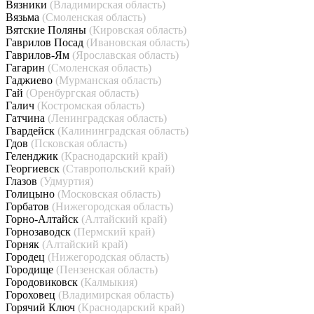
Вязники
(Владимирская область)
Вязьма
(Смоленская область)
Вятские Поляны
(Кировская область)
Гаврилов Посад
(Ивановская область)
Гаврилов-Ям
(Ярославская область)
Гагарин
(Смоленская область)
Гаджиево
(Мурманская область)
Гай
(Оренбургская область)
Галич
(Костромская область)
Гатчина
(Ленинградская область)
Гвардейск
(Калининградская область)
Гдов
(Псковская область)
Геленджик
(Краснодарский край)
Георгиевск
(Ставропольский край)
Глазов
(Удмуртия)
Голицыно
(Московская область)
Горбатов
(Нижегородская область)
Горно-Алтайск
(Алтайский край)
Горнозаводск
(Пермский край)
Горняк
(Алтайский край)
Городец
(Нижегородская область)
Городище
(Пензенская область)
Городовиковск
(Калмыкия)
Гороховец
(Владимирская область)
Горячий Ключ
(Краснодарский край)