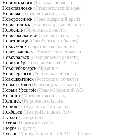
Новомосковск
(Тульская область)
Новопавловск
(Ставропольский край)
Новоржев
(Псковская область)
Новороссийск
(Краснодарский край)
Новосибирск
(Новосибирская область)
Новосиль
(Орловская область)
Новосокольники
(Псковская область)
Новотроицк
(Оренбургская область)
Новоузенск
(Саратовская область)
Новоульяновск
(Ульяновская область)
Новоуральск
(Свердловская область)
Новохопёрск
(Воронежская область)
Новочебоксарск
(Чувашия)
Новочеркасск
(Ростовская область)
Новошахтинск
(Ростовская область)
Новый Оскол
(Белгородская область)
Новый Уренгой
(Ямало-Ненецкий АО)
Ногинск
(Московская область)
Нолинск
(Кировская область)
Норильск
(Красноярский край)
Ноябрьск
(Ямало-Ненецкий АО)
Нурлат
(Татарстан)
Нытва
(Пермский край)
Нюрба
(Якутия)
Нягань
(Ханты-Мансийский АО — Югра)