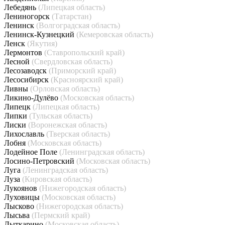
Лебедянь
(Липецкая область)
Лениногорск
(Татарстан)
Ленинск
(Волгоградская область)
Ленинск-Кузнецкий
(Кемеровская область)
Ленск
(Якутия)
Лермонтов
(Ставропольский край)
Лесной
(Свердловская область)
Лесозаводск
(Приморский край)
Лесосибирск
(Красноярский край)
Ливны
(Орловская область)
Ликино-Дулёво
(Московская область)
Липецк
(Липецкая область)
Липки
(Тульская область)
Лиски
(Воронежская область)
Лихославль
(Тверская область)
Лобня
(Московская область)
Лодейное Поле
(Ленинградская область)
Лосино-Петровский
(Московская область)
Луга
(Ленинградская область)
Луза
(Кировская область)
Лукоянов
(Нижегородская область)
Луховицы
(Московская область)
Лысково
(Нижегородская область)
Лысьва
(Пермский край)
Лыткарино
(Московская область)