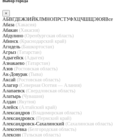
Выбор города
×
А
Б
В
Г
Д
Е
Ж
З
И
Й
К
Л
М
Н
О
П
Р
С
Т
У
Ф
Х
Ц
Ч
Ш
Щ
Э
Ю
Я
Все
Абаза
(Хакасия)
Абакан
(Хакасия)
Абдулино
(Оренбургская область)
Абинск
(Краснодарский край)
Агидель
(Башкортостан)
Агрыз
(Татарстан)
Адыгейск
(Адыгея)
Азнакаево
(Татарстан)
Азов
(Ростовская область)
Ак-Довурак
(Тыва)
Аксай
(Ростовская область)
Алагир
(Северная Осетия — Алания)
Алапаевск
(Свердловская область)
Алатырь
(Чувашия)
Алдан
(Якутия)
Алейск
(Алтайский край)
Александров
(Владимирская область)
Александровск
(Пермский край)
Александровск-Сахалинский
(Сахалинская область)
Алексеевка
(Белгородская область)
Алексин
(Тульская область)