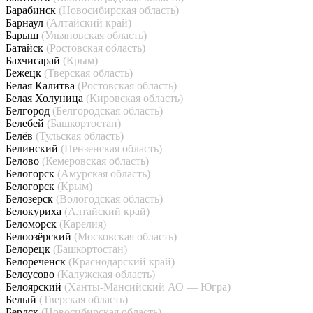
Барабинск
(Новосибирская область)
Барнаул
(Алтайский край)
Барыш
(Ульяновская область)
Батайск
(Ростовская область)
Бахчисарай
(Крым)
Бежецк
(Тверская область)
Белая Калитва
(Ростовская область)
Белая Холуница
(Кировская область)
Белгород
(Белгородская область)
Белебей
(Башкортостан)
Белёв
(Тульская область)
Белинский
(Пензенская область)
Белово
(Кемеровская область)
Белогорск
(Амурская область)
Белогорск
(Крым)
Белозерск
(Вологодская область)
Белокуриха
(Алтайский край)
Беломорск
(Карелия)
Белоозёрский
(Московская область)
Белорецк
(Башкортостан)
Белореченск
(Краснодарский край)
Белоусово
(Калужская область)
Белоярский
(Ханты-Мансийский АО — Югра)
Белый
(Тверская область)
Бердск
(Новосибирская область)