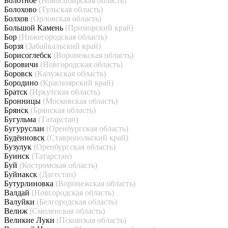
Болотное
(Новосибирская область)
Болохово
(Тульская область)
Болхов
(Орловская область)
Большой Камень
(Приморский край)
Бор
(Нижегородская область)
Борзя
(Забайкальский край)
Борисоглебск
(Воронежская область)
Боровичи
(Новгородская область)
Боровск
(Калужская область)
Бородино
(Красноярский край)
Братск
(Иркутская область)
Бронницы
(Московская область)
Брянск
(Брянская область)
Бугульма
(Татарстан)
Бугуруслан
(Оренбургская область)
Будённовск
(Ставропольский край)
Бузулук
(Оренбургская область)
Буинск
(Татарстан)
Буй
(Костромская область)
Буйнакск
(Дагестан)
Бутурлиновка
(Воронежская область)
Валдай
(Новгородская область)
Валуйки
(Белгородская область)
Велиж
(Смоленская область)
Великие Луки
(Псковская область)