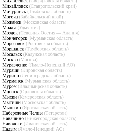
Михайловск
(Свердловская область)
Михайловск
(Ставропольский край)
Мичуринск
(Тамбовская область)
Могоча
(Забайкальский край)
Можайск
(Московская область)
Можга
(Удмуртия)
Моздок
(Северная Осетия — Алания)
Мончегорск
(Мурманская область)
Морозовск
(Ростовская область)
Моршанск
(Тамбовская область)
Мосальск
(Калужская область)
Москва
(Москва)
Муравленко
(Ямало-Ненецкий АО)
Мураши
(Кировская область)
Мурино
(Ленинградская область)
Мурманск
(Мурманская область)
Муром
(Владимирская область)
Мценск
(Орловская область)
Мыски
(Кемеровская область)
Мытищи
(Московская область)
Мышкин
(Ярославская область)
Набережные Челны
(Татарстан)
Навашино
(Нижегородская область)
Наволоки
(Ивановская область)
Надым
(Ямало-Ненецкий АО)