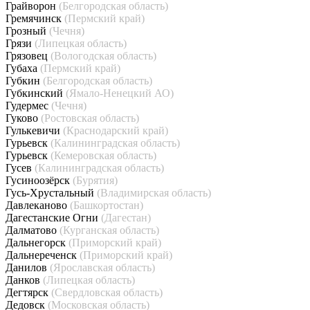
Грайворон
(Белгородская область)
Гремячинск
(Пермский край)
Грозный
(Чечня)
Грязи
(Липецкая область)
Грязовец
(Вологодская область)
Губаха
(Пермский край)
Губкин
(Белгородская область)
Губкинский
(Ямало-Ненецкий АО)
Гудермес
(Чечня)
Гуково
(Ростовская область)
Гулькевичи
(Краснодарский край)
Гурьевск
(Калининградская область)
Гурьевск
(Кемеровская область)
Гусев
(Калининградская область)
Гусиноозёрск
(Бурятия)
Гусь-Хрустальный
(Владимирская область)
Давлеканово
(Башкортостан)
Дагестанские Огни
(Дагестан)
Далматово
(Курганская область)
Дальнегорск
(Приморский край)
Дальнереченск
(Приморский край)
Данилов
(Ярославская область)
Данков
(Липецкая область)
Дегтярск
(Свердловская область)
Дедовск
(Московская область)