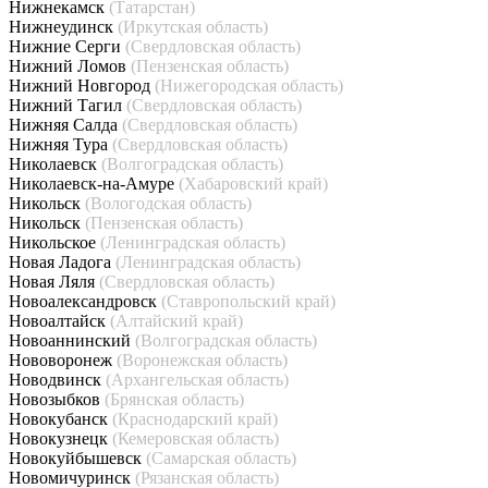
Нижнекамск
(Татарстан)
Нижнеудинск
(Иркутская область)
Нижние Серги
(Свердловская область)
Нижний Ломов
(Пензенская область)
Нижний Новгород
(Нижегородская область)
Нижний Тагил
(Свердловская область)
Нижняя Салда
(Свердловская область)
Нижняя Тура
(Свердловская область)
Николаевск
(Волгоградская область)
Николаевск-на-Амуре
(Хабаровский край)
Никольск
(Вологодская область)
Никольск
(Пензенская область)
Никольское
(Ленинградская область)
Новая Ладога
(Ленинградская область)
Новая Ляля
(Свердловская область)
Новоалександровск
(Ставропольский край)
Новоалтайск
(Алтайский край)
Новоаннинский
(Волгоградская область)
Нововоронеж
(Воронежская область)
Новодвинск
(Архангельская область)
Новозыбков
(Брянская область)
Новокубанск
(Краснодарский край)
Новокузнецк
(Кемеровская область)
Новокуйбышевск
(Самарская область)
Новомичуринск
(Рязанская область)