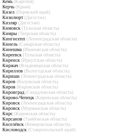
Кемь
(Карелия)
Керчь
(Крым)
Кизел
(Пермский край)
Кизилюрт
(Дагестан)
Кизляр
(Дагестан)
Кимовск
(Тульская область)
Кимры
(Тверская область)
Кингисепп
(Ленинградская область)
Кинель
(Самарская область)
Кинешма
(Ивановская область)
Киреевск
(Тульская область)
Киренск
(Иркутская область)
Киржач
(Владимирская область)
Кириллов
(Вологодская область)
Кириши
(Ленинградская область)
Киров
(Калужская область)
Киров
(Кировская область)
Кировград
(Свердловская область)
Кирово-Чепецк
(Кировская область)
Кировск
(Ленинградская область)
Кировск
(Мурманская область)
Кирс
(Кировская область)
Кирсанов
(Тамбовская область)
Киселёвск
(Кемеровская область)
Кисловодск
(Ставропольский край)