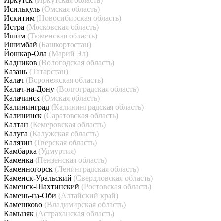
Иркутск
(Иркутская область)
Исилькуль
(Омская область)
Искитим
(Новосибирская область)
Истра
(Московская область)
Ишим
(Тюменская область)
Ишимбай
(Башкортостан)
Йошкар-Ола
(Марий Эл)
Кадников
(Вологодская область)
Казань
(Татарстан)
Калач
(Воронежская область)
Калач-на-Дону
(Волгоградская область)
Калачинск
(Омская область)
Калининград
(Калининградская область)
Калининск
(Саратовская область)
Калтан
(Кемеровская область)
Калуга
(Калужская область)
Калязин
(Тверская область)
Камбарка
(Удмуртия)
Каменка
(Пензенская область)
Каменногорск
(Ленинградская область)
Каменск-Уральский
(Свердловская область)
Каменск-Шахтинский
(Ростовская область)
Камень-на-Оби
(Алтайский край)
Камешково
(Владимирская область)
Камызяк
(Астраханская область)