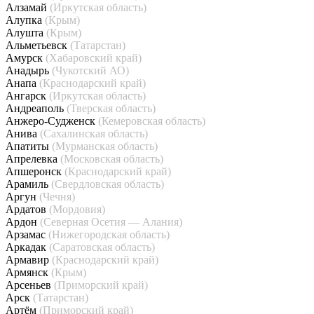
Алзамай
(Иркутская область)
Алупка
(Крым)
Алушта
(Крым)
Альметьевск
(Татарстан)
Амурск
(Хабаровский край)
Анадырь
(Чукотский АО)
Анапа
(Краснодарский край)
Ангарск
(Иркутская область)
Андреаполь
(Тверская область)
Анжеро-Судженск
(Кемеровская область)
Анива
(Сахалинская область)
Апатиты
(Мурманская область)
Апрелевка
(Московская область)
Апшеронск
(Краснодарский край)
Арамиль
(Свердловская область)
Аргун
(Чечня)
Ардатов
(Мордовия)
Ардон
(Северная Осетия — Алания)
Арзамас
(Нижегородская область)
Аркадак
(Саратовская область)
Армавир
(Краснодарский край)
Армянск
(Крым)
Арсеньев
(Приморский край)
Арск
(Татарстан)
Артём
(Приморский край)