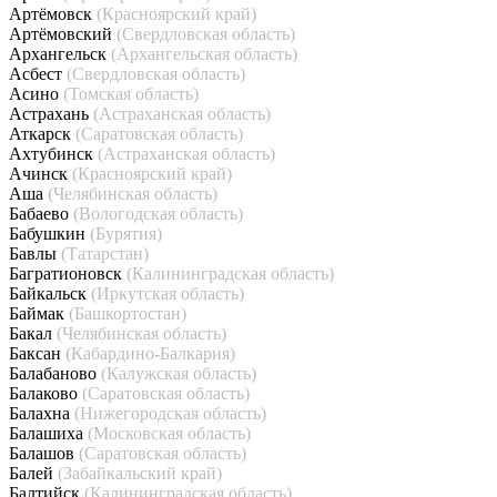
Артёмовск
(Красноярский край)
Артёмовский
(Свердловская область)
Архангельск
(Архангельская область)
Асбест
(Свердловская область)
Асино
(Томская область)
Астрахань
(Астраханская область)
Аткарск
(Саратовская область)
Ахтубинск
(Астраханская область)
Ачинск
(Красноярский край)
Аша
(Челябинская область)
Бабаево
(Вологодская область)
Бабушкин
(Бурятия)
Бавлы
(Татарстан)
Багратионовск
(Калининградская область)
Байкальск
(Иркутская область)
Баймак
(Башкортостан)
Бакал
(Челябинская область)
Баксан
(Кабардино-Балкария)
Балабаново
(Калужская область)
Балаково
(Саратовская область)
Балахна
(Нижегородская область)
Балашиха
(Московская область)
Балашов
(Саратовская область)
Балей
(Забайкальский край)
Балтийск
(Калининградская область)