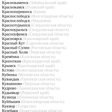
Краснокаменск
(Забайкальский край)
Краснокамск
(Пермский край)
Красноперекопск
(Крым)
Краснослободск
(Волгоградская область)
Краснослободск
(Мордовия)
Краснотурьинск
(Свердловская область)
Красноуральск
(Свердловская область)
Красноуфимск
(Свердловская область)
Красноярск
(Красноярский край)
Красный Кут
(Саратовская область)
Красный Сулин
(Ростовская область)
Красный Холм
(Тверская область)
Кремёнки
(Калужская область)
Кропоткин
(Краснодарский край)
Крымск
(Краснодарский край)
Кстово
(Нижегородская область)
Кубинка
(Московская область)
Кувандык
(Оренбургская область)
Кувшиново
(Тверская область)
Кудрово
(Ленинградская область)
Кудымкар
(Пермский край)
Кузнецк
(Пензенская область)
Куйбышев
(Новосибирская область)
Кукмор
(Татарстан)
Кулебаки
(Нижегородская область)