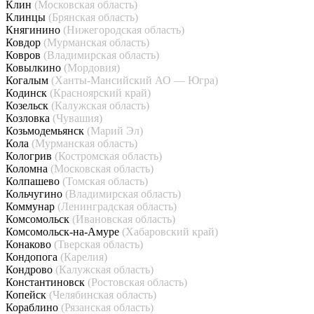
Клин
(Московская область)
Клинцы
(Брянская область)
Княгинино
(Нижегородская область)
Ковдор
(Мурманская область)
Ковров
(Владимирская область)
Ковылкино
(Мордовия)
Когалым
(Ханты-Мансийский АО — Югра)
Кодинск
(Красноярский край)
Козельск
(Калужская область)
Козловка
(Чувашия)
Козьмодемьянск
(Марий Эл)
Кола
(Мурманская область)
Кологрив
(Костромская область)
Коломна
(Московская область)
Колпашево
(Томская область)
Кольчугино
(Владимирская область)
Коммунар
(Ленинградская область)
Комсомольск
(Ивановская область)
Комсомольск-на-Амуре
(Хабаровский край)
Конаково
(Тверская область)
Кондопога
(Карелия)
Кондрово
(Калужская область)
Константиновск
(Ростовская область)
Копейск
(Челябинская область)
Кораблино
(Рязанская область)