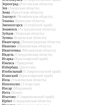
Зерноград
(Ростовская область)
Зея
(Амурская область)
Зима
(Иркутская область)
Златоуст
(Челябинская область)
Злынка
(Брянская область)
Змеиногорск
(Алтайский край)
Знаменск
(Астраханская область)
Зубцов
(Тверская область)
Зуевка
(Кировская область)
Ивангород
(Ленинградская область)
Иваново
(Ивановская область)
Ивантеевка
(Московская область)
Ивдель
(Свердловская область)
Игарка
(Красноярский край)
Ижевск
(Удмуртия)
Избербаш
(Дагестан)
Изобильный
(Ставропольский край)
Иланский
(Красноярский край)
Инза
(Ульяновская область)
Иннополис
(Татарстан)
Инсар
(Мордовия)
Инта
(Коми)
Ипатово
(Ставропольский край)
Ирбит
(Свердловская область)