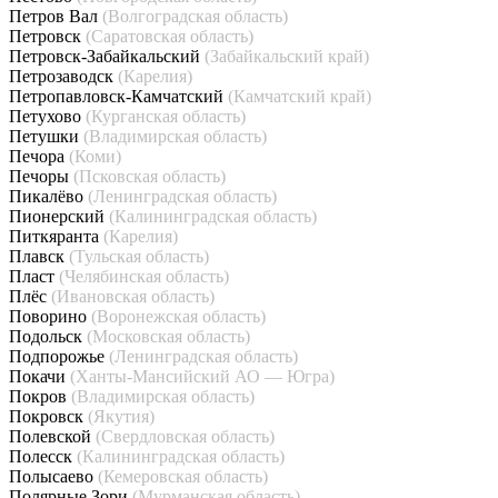
Петров Вал
(Волгоградская область)
Петровск
(Саратовская область)
Петровск-Забайкальский
(Забайкальский край)
Петрозаводск
(Карелия)
Петропавловск-Камчатский
(Камчатский край)
Петухово
(Курганская область)
Петушки
(Владимирская область)
Печора
(Коми)
Печоры
(Псковская область)
Пикалёво
(Ленинградская область)
Пионерский
(Калининградская область)
Питкяранта
(Карелия)
Плавск
(Тульская область)
Пласт
(Челябинская область)
Плёс
(Ивановская область)
Поворино
(Воронежская область)
Подольск
(Московская область)
Подпорожье
(Ленинградская область)
Покачи
(Ханты-Мансийский АО — Югра)
Покров
(Владимирская область)
Покровск
(Якутия)
Полевской
(Свердловская область)
Полесск
(Калининградская область)
Полысаево
(Кемеровская область)
Полярные Зори
(Мурманская область)