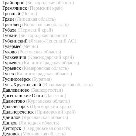
Грайворон
(Белгородская область)
Гремячинск
(Пермский край)
Грозный
(Чечня)
Грязи
(Липецкая область)
Грязовец
(Вологодская область)
Губаха
(Пермский край)
Губкин
(Белгородская область)
Губкинский
(Ямало-Ненецкий АО)
Гудермес
(Чечня)
Гуково
(Ростовская область)
Гулькевичи
(Краснодарский край)
Гурьевск
(Калининградская область)
Гурьевск
(Кемеровская область)
Гусев
(Калининградская область)
Гусиноозёрск
(Бурятия)
Гусь-Хрустальный
(Владимирская область)
Давлеканово
(Башкортостан)
Дагестанские Огни
(Дагестан)
Далматово
(Курганская область)
Дальнегорск
(Приморский край)
Дальнереченск
(Приморский край)
Данилов
(Ярославская область)
Данков
(Липецкая область)
Дегтярск
(Свердловская область)
Дедовск
(Московская область)