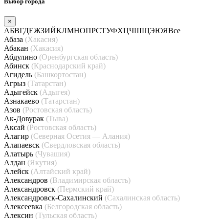
Выбор города
×
А
Б
В
Г
Д
Е
Ж
З
И
Й
К
Л
М
Н
О
П
Р
С
Т
У
Ф
Х
Ц
Ч
Ш
Щ
Э
Ю
Я
Все
Абаза
(Хакасия)
Абакан
(Хакасия)
Абдулино
(Оренбургская область)
Абинск
(Краснодарский край)
Агидель
(Башкортостан)
Агрыз
(Татарстан)
Адыгейск
(Адыгея)
Азнакаево
(Татарстан)
Азов
(Ростовская область)
Ак-Довурак
(Тыва)
Аксай
(Ростовская область)
Алагир
(Северная Осетия — Алания)
Алапаевск
(Свердловская область)
Алатырь
(Чувашия)
Алдан
(Якутия)
Алейск
(Алтайский край)
Александров
(Владимирская область)
Александровск
(Пермский край)
Александровск-Сахалинский
(Сахалинская область)
Алексеевка
(Белгородская область)
Алексин
(Тульская область)