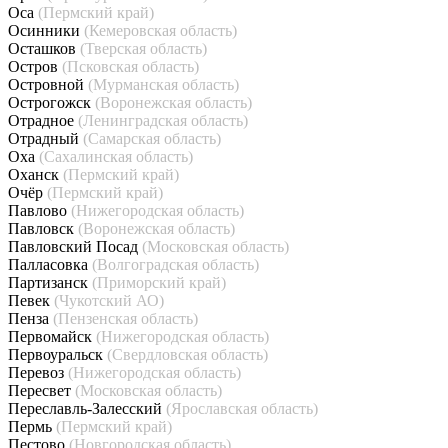
Оса
(Пермский край)
Осинники
(Кемеровская область)
Осташков
(Тверская область)
Остров
(Псковская область)
Островной
(Мурманская область)
Острогожск
(Воронежская область)
Отрадное
(Ленинградская область)
Отрадный
(Самарская область)
Оха
(Сахалинская область)
Оханск
(Пермский край)
Очёр
(Пермский край)
Павлово
(Нижегородская область)
Павловск
(Воронежская область)
Павловский Посад
(Московская область)
Палласовка
(Волгоградская область)
Партизанск
(Приморский край)
Певек
(Чукотский АО)
Пенза
(Пензенская область)
Первомайск
(Нижегородская область)
Первоуральск
(Свердловская область)
Перевоз
(Нижегородская область)
Пересвет
(Московская область)
Переславль-Залесский
(Ярославская область)
Пермь
(Пермский край)
Пестово
(Новгородская область)