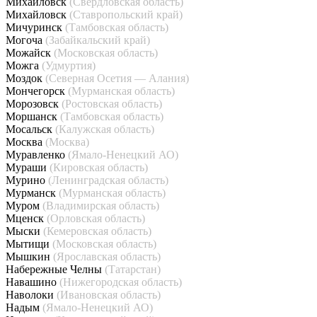
Михайловск
(Свердловская область)
Михайловск
(Ставропольский край)
Мичуринск
(Тамбовская область)
Могоча
(Забайкальский край)
Можайск
(Московская область)
Можга
(Удмуртия)
Моздок
(Северная Осетия — Алания)
Мончегорск
(Мурманская область)
Морозовск
(Ростовская область)
Моршанск
(Тамбовская область)
Мосальск
(Калужская область)
Москва
(Москва)
Муравленко
(Ямало-Ненецкий АО)
Мураши
(Кировская область)
Мурино
(Ленинградская область)
Мурманск
(Мурманская область)
Муром
(Владимирская область)
Мценск
(Орловская область)
Мыски
(Кемеровская область)
Мытищи
(Московская область)
Мышкин
(Ярославская область)
Набережные Челны
(Татарстан)
Навашино
(Нижегородская область)
Наволоки
(Ивановская область)
Надым
(Ямало-Ненецкий АО)