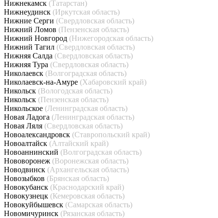
Нижнекамск
(Татарстан)
Нижнеудинск
(Иркутская область)
Нижние Серги
(Свердловская область)
Нижний Ломов
(Пензенская область)
Нижний Новгород
(Нижегородская область)
Нижний Тагил
(Свердловская область)
Нижняя Салда
(Свердловская область)
Нижняя Тура
(Свердловская область)
Николаевск
(Волгоградская область)
Николаевск-на-Амуре
(Хабаровский край)
Никольск
(Вологодская область)
Никольск
(Пензенская область)
Никольское
(Ленинградская область)
Новая Ладога
(Ленинградская область)
Новая Ляля
(Свердловская область)
Новоалександровск
(Ставропольский край)
Новоалтайск
(Алтайский край)
Новоаннинский
(Волгоградская область)
Нововоронеж
(Воронежская область)
Новодвинск
(Архангельская область)
Новозыбков
(Брянская область)
Новокубанск
(Краснодарский край)
Новокузнецк
(Кемеровская область)
Новокуйбышевск
(Самарская область)
Новомичуринск
(Рязанская область)