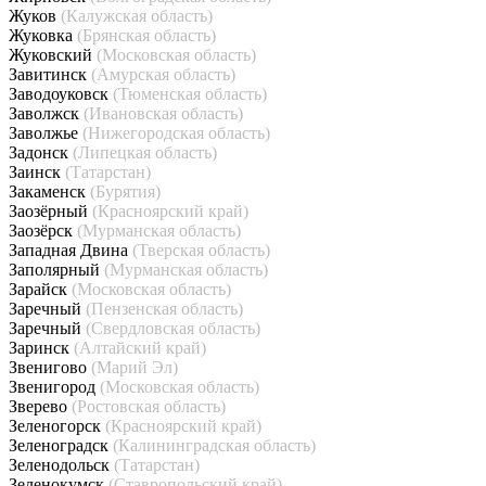
Жуков
(Калужская область)
Жуковка
(Брянская область)
Жуковский
(Московская область)
Завитинск
(Амурская область)
Заводоуковск
(Тюменская область)
Заволжск
(Ивановская область)
Заволжье
(Нижегородская область)
Задонск
(Липецкая область)
Заинск
(Татарстан)
Закаменск
(Бурятия)
Заозёрный
(Красноярский край)
Заозёрск
(Мурманская область)
Западная Двина
(Тверская область)
Заполярный
(Мурманская область)
Зарайск
(Московская область)
Заречный
(Пензенская область)
Заречный
(Свердловская область)
Заринск
(Алтайский край)
Звенигово
(Марий Эл)
Звенигород
(Московская область)
Зверево
(Ростовская область)
Зеленогорск
(Красноярский край)
Зеленоградск
(Калининградская область)
Зеленодольск
(Татарстан)
Зеленокумск
(Ставропольский край)