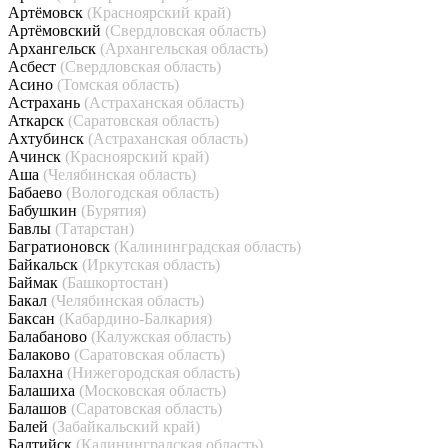
Артёмовск
(Красноярский край)
Артёмовский
(Свердловская область)
Архангельск
(Архангельская область)
Асбест
(Свердловская область)
Асино
(Томская область)
Астрахань
(Астраханская область)
Аткарск
(Саратовская область)
Ахтубинск
(Астраханская область)
Ачинск
(Красноярский край)
Аша
(Челябинская область)
Бабаево
(Вологодская область)
Бабушкин
(Бурятия)
Бавлы
(Татарстан)
Багратионовск
(Калининградская область)
Байкальск
(Иркутская область)
Баймак
(Башкортостан)
Бакал
(Челябинская область)
Баксан
(Кабардино-Балкария)
Балабаново
(Калужская область)
Балаково
(Саратовская область)
Балахна
(Нижегородская область)
Балашиха
(Московская область)
Балашов
(Саратовская область)
Балей
(Забайкальский край)
Балтийск
(Калининградская область)