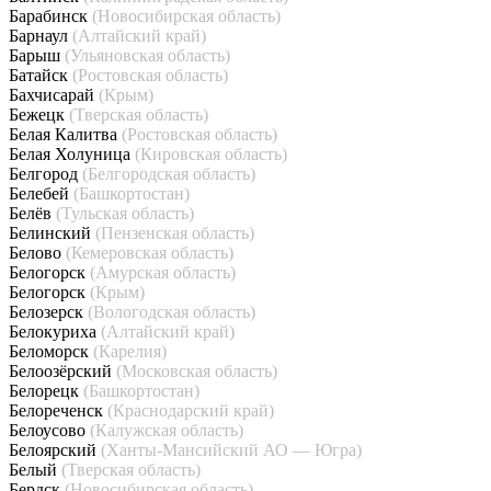
Барабинск
(Новосибирская область)
Барнаул
(Алтайский край)
Барыш
(Ульяновская область)
Батайск
(Ростовская область)
Бахчисарай
(Крым)
Бежецк
(Тверская область)
Белая Калитва
(Ростовская область)
Белая Холуница
(Кировская область)
Белгород
(Белгородская область)
Белебей
(Башкортостан)
Белёв
(Тульская область)
Белинский
(Пензенская область)
Белово
(Кемеровская область)
Белогорск
(Амурская область)
Белогорск
(Крым)
Белозерск
(Вологодская область)
Белокуриха
(Алтайский край)
Беломорск
(Карелия)
Белоозёрский
(Московская область)
Белорецк
(Башкортостан)
Белореченск
(Краснодарский край)
Белоусово
(Калужская область)
Белоярский
(Ханты-Мансийский АО — Югра)
Белый
(Тверская область)
Бердск
(Новосибирская область)