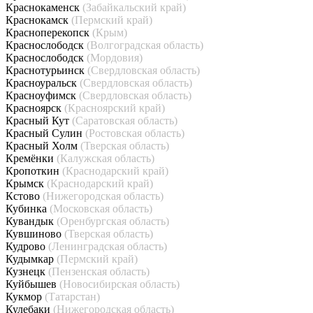
Краснокаменск
(Забайкальский край)
Краснокамск
(Пермский край)
Красноперекопск
(Крым)
Краснослободск
(Волгоградская область)
Краснослободск
(Мордовия)
Краснотурьинск
(Свердловская область)
Красноуральск
(Свердловская область)
Красноуфимск
(Свердловская область)
Красноярск
(Красноярский край)
Красный Кут
(Саратовская область)
Красный Сулин
(Ростовская область)
Красный Холм
(Тверская область)
Кремёнки
(Калужская область)
Кропоткин
(Краснодарский край)
Крымск
(Краснодарский край)
Кстово
(Нижегородская область)
Кубинка
(Московская область)
Кувандык
(Оренбургская область)
Кувшиново
(Тверская область)
Кудрово
(Ленинградская область)
Кудымкар
(Пермский край)
Кузнецк
(Пензенская область)
Куйбышев
(Новосибирская область)
Кукмор
(Татарстан)
Кулебаки
(Нижегородская область)