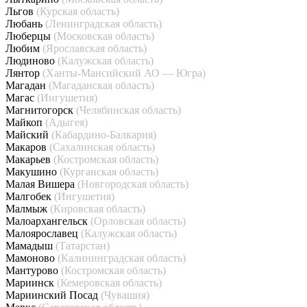
Льгов
(Курская область)
Любань
(Ленинградская область)
Люберцы
(Московская область)
Любим
(Ярославская область)
Людиново
(Калужская область)
Лянтор
(Ханты-Мансийский АО — Югра)
Магадан
(Магаданская область)
Магас
(Ингушетия)
Магнитогорск
(Челябинская область)
Майкоп
(Адыгея)
Майский
(Кабардино-Балкария)
Макаров
(Сахалинская область)
Макарьев
(Костромская область)
Макушино
(Курганская область)
Малая Вишера
(Новгородская область)
Малгобек
(Ингушетия)
Малмыж
(Кировская область)
Малоархангельск
(Орловская область)
Малоярославец
(Калужская область)
Мамадыш
(Татарстан)
Мамоново
(Калининградская область)
Мантурово
(Костромская область)
Мариинск
(Кемеровская область)
Мариинский Посад
(Чувашия)