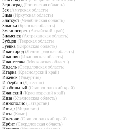
Зерноград
(Ростовская область)
Зея
(Амурская область)
Зима
(Иркутская область)
Златоуст
(Челябинская область)
Злынка
(Брянская область)
Змеиногорск
(Алтайский край)
Знаменск
(Астраханская область)
Зубцов
(Тверская область)
Зуевка
(Кировская область)
Ивангород
(Ленинградская область)
Иваново
(Ивановская область)
Ивантеевка
(Московская область)
Ивдель
(Свердловская область)
Игарка
(Красноярский край)
Ижевск
(Удмуртия)
Избербаш
(Дагестан)
Изобильный
(Ставропольский край)
Иланский
(Красноярский край)
Инза
(Ульяновская область)
Иннополис
(Татарстан)
Инсар
(Мордовия)
Инта
(Коми)
Ипатово
(Ставропольский край)
Ирбит
(Свердловская область)