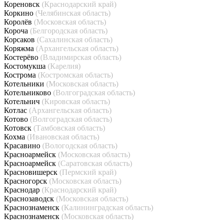
Кореновск
(Краснодарский край)
Коркино
(Челябинская область)
Королёв
(Московская область)
Короча
(Белгородская область)
Корсаков
(Сахалинская область)
Коряжма
(Архангельская область)
Костерёво
(Владимирская область)
Костомукша
(Карелия)
Кострома
(Костромская область)
Котельники
(Московская область)
Котельниково
(Волгоградская область)
Котельнич
(Кировская область)
Котлас
(Архангельская область)
Котово
(Волгоградская область)
Котовск
(Тамбовская область)
Кохма
(Ивановская область)
Красавино
(Вологодская область)
Красноармейск
(Московская область)
Красноармейск
(Саратовская область)
Красновишерск
(Пермский край)
Красногорск
(Московская область)
Краснодар
(Краснодарский край)
Краснозаводск
(Московская область)
Краснознаменск
(Калининградская область)
Краснознаменск
(Московская область)