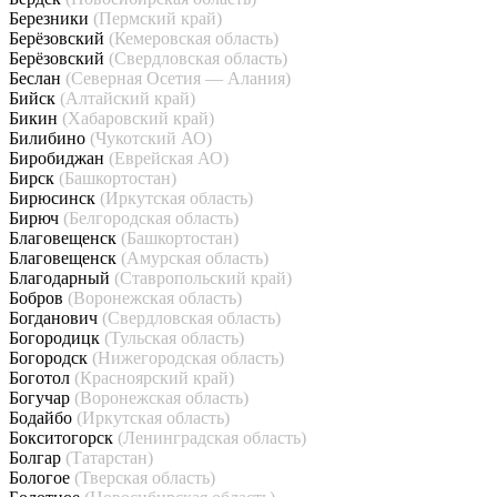
Березники
(Пермский край)
Берёзовский
(Кемеровская область)
Берёзовский
(Свердловская область)
Беслан
(Северная Осетия — Алания)
Бийск
(Алтайский край)
Бикин
(Хабаровский край)
Билибино
(Чукотский АО)
Биробиджан
(Еврейская АО)
Бирск
(Башкортостан)
Бирюсинск
(Иркутская область)
Бирюч
(Белгородская область)
Благовещенск
(Башкортостан)
Благовещенск
(Амурская область)
Благодарный
(Ставропольский край)
Бобров
(Воронежская область)
Богданович
(Свердловская область)
Богородицк
(Тульская область)
Богородск
(Нижегородская область)
Боготол
(Красноярский край)
Богучар
(Воронежская область)
Бодайбо
(Иркутская область)
Бокситогорск
(Ленинградская область)
Болгар
(Татарстан)
Бологое
(Тверская область)