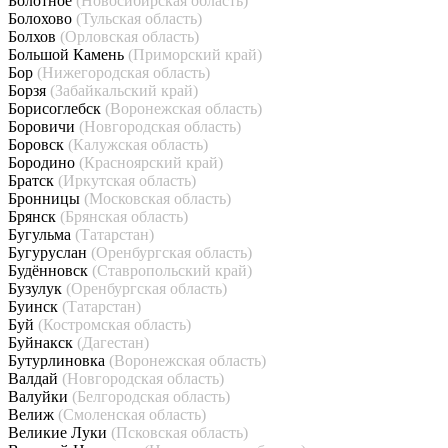
Болотное
(Новосибирская область)
Болохово
(Тульская область)
Болхов
(Орловская область)
Большой Камень
(Приморский край)
Бор
(Нижегородская область)
Борзя
(Забайкальский край)
Борисоглебск
(Воронежская область)
Боровичи
(Новгородская область)
Боровск
(Калужская область)
Бородино
(Красноярский край)
Братск
(Иркутская область)
Бронницы
(Московская область)
Брянск
(Брянская область)
Бугульма
(Татарстан)
Бугуруслан
(Оренбургская область)
Будённовск
(Ставропольский край)
Бузулук
(Оренбургская область)
Буинск
(Татарстан)
Буй
(Костромская область)
Буйнакск
(Дагестан)
Бутурлиновка
(Воронежская область)
Валдай
(Новгородская область)
Валуйки
(Белгородская область)
Велиж
(Смоленская область)
Великие Луки
(Псковская область)