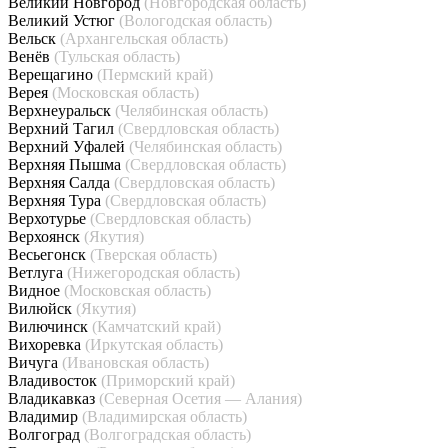
Великий Новгород
(Новгородская область)
Великий Устюг
(Вологодская область)
Вельск
(Архангельская область)
Венёв
(Тульская область)
Верещагино
(Пермский край)
Верея
(Московская область)
Верхнеуральск
(Челябинская область)
Верхний Тагил
(Свердловская область)
Верхний Уфалей
(Челябинская область)
Верхняя Пышма
(Свердловская область)
Верхняя Салда
(Свердловская область)
Верхняя Тура
(Свердловская область)
Верхотурье
(Свердловская область)
Верхоянск
(Якутия)
Весьегонск
(Тверская область)
Ветлуга
(Нижегородская область)
Видное
(Московская область)
Вилюйск
(Якутия)
Вилючинск
(Камчатский край)
Вихоревка
(Иркутская область)
Вичуга
(Ивановская область)
Владивосток
(Приморский край)
Владикавказ
(Северная Осетия — Алания)
Владимир
(Владимирская область)
Волгоград
(Волгоградская область)