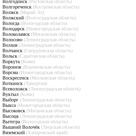
Волгодонск
(Ростовская область)
Волгореченск
(Костромская область)
Волжск
(Марий Эл)
Волжский
(Волгоградская область)
Вологда
(Вологодская область)
Володарск
(Нижегородская область)
Волоколамск
(Московская область)
Волосово
(Ленинградская область)
Волхов
(Ленинградская область)
Волчанск
(Свердловская область)
Вольск
(Саратовская область)
Воркута
(Коми)
Воронеж
(Воронежская область)
Ворсма
(Нижегородская область)
Воскресенск
(Московская область)
Воткинск
(Удмуртия)
Всеволожск
(Ленинградская область)
Вуктыл
(Коми)
Выборг
(Ленинградская область)
Выкса
(Нижегородская область)
Высоковск
(Московская область)
Высоцк
(Ленинградская область)
Вытегра
(Вологодская область)
Вышний Волочёк
(Тверская область)
Вяземский
(Хабаровский край)