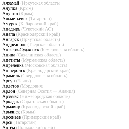
Алзамай
(Иркутская область)
Алупка
(Крым)
Алушта
(Крым)
Альметьевск
(Татарстан)
Амурск
(Хабаровский край)
Анадырь
(Чукотский АО)
Анапа
(Краснодарский край)
Ангарск
(Иркутская область)
Андреаполь
(Тверская область)
Анжеро-Судженск
(Кемеровская область)
Анива
(Сахалинская область)
Апатиты
(Мурманская область)
Апрелевка
(Московская область)
Апшеронск
(Краснодарский край)
Арамиль
(Свердловская область)
Аргун
(Чечня)
Ардатов
(Мордовия)
Ардон
(Северная Осетия — Алания)
Арзамас
(Нижегородская область)
Аркадак
(Саратовская область)
Армавир
(Краснодарский край)
Армянск
(Крым)
Арсеньев
(Приморский край)
Арск
(Татарстан)
Артём
(Приморский край)