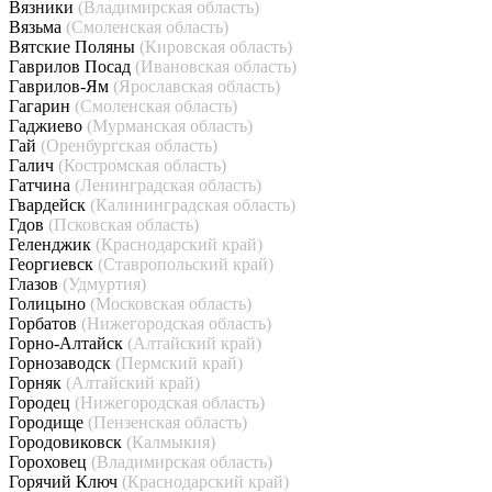
Вязники
(Владимирская область)
Вязьма
(Смоленская область)
Вятские Поляны
(Кировская область)
Гаврилов Посад
(Ивановская область)
Гаврилов-Ям
(Ярославская область)
Гагарин
(Смоленская область)
Гаджиево
(Мурманская область)
Гай
(Оренбургская область)
Галич
(Костромская область)
Гатчина
(Ленинградская область)
Гвардейск
(Калининградская область)
Гдов
(Псковская область)
Геленджик
(Краснодарский край)
Георгиевск
(Ставропольский край)
Глазов
(Удмуртия)
Голицыно
(Московская область)
Горбатов
(Нижегородская область)
Горно-Алтайск
(Алтайский край)
Горнозаводск
(Пермский край)
Горняк
(Алтайский край)
Городец
(Нижегородская область)
Городище
(Пензенская область)
Городовиковск
(Калмыкия)
Гороховец
(Владимирская область)
Горячий Ключ
(Краснодарский край)