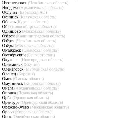
Нязепетровск
(Челябинская область)
Няндома
(Архангельская область)
Облучье
(Еврейская АО)
Обнинск
(Калужская область)
Обоянь
(Курская область)
Обь
(Новосибирская область)
Одинцово
(Московская область)
Озёрск
(Калининградская область)
Озёрск
(Челябинская область)
Озёры
(Московская область)
Октябрьск
(Самарская область)
Октябрьский
(Башкортостан)
Окуловка
(Новгородская область)
Олёкминск
(Якутия)
Оленегорск
(Мурманская область)
Олонец
(Карелия)
Омск
(Омская область)
Омутнинск
(Кировская область)
Онега
(Архангельская область)
Опочка
(Псковская область)
Орёл
(Орловская область)
Оренбург
(Оренбургская область)
Орехово-Зуево
(Московская область)
Орлов
(Кировская область)
Орск
(Оренбургская область)