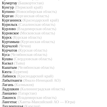
Кумертау
(Башкортостан)
Кунгур
(Пермский край)
Купино
(Новосибирская область)
Курган
(Курганская область)
Курганинск
(Краснодарский край)
Курильск
(Сахалинская область)
Курлово
(Владимирская область)
Куровское
(Московская область)
Курск
(Курская область)
Куртамыш
(Курганская область)
Курчалой
(Чечня)
Курчатов
(Курская область)
Куса
(Челябинская область)
Кушва
(Свердловская область)
Кызыл
(Тыва)
Кыштым
(Челябинская область)
Кяхта
(Бурятия)
Лабинск
(Краснодарский край)
Лабытнанги
(Ямало-Ненецкий АО)
Лагань
(Калмыкия)
Ладушкин
(Калининградская область)
Лаишево
(Татарстан)
Лакинск
(Владимирская область)
Лангепас
(Ханты-Мансийский АО — Югра)
Лахденпохья
(Карелия)