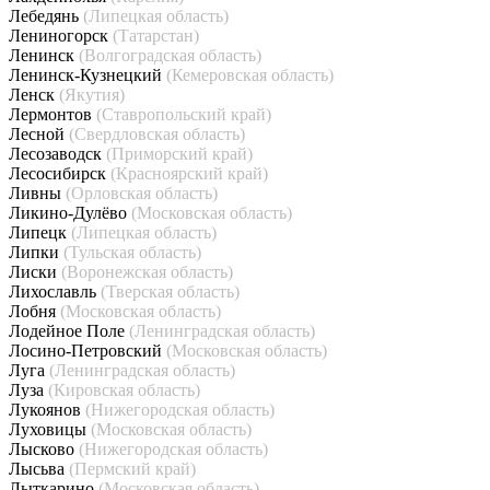
Лебедянь
(Липецкая область)
Лениногорск
(Татарстан)
Ленинск
(Волгоградская область)
Ленинск-Кузнецкий
(Кемеровская область)
Ленск
(Якутия)
Лермонтов
(Ставропольский край)
Лесной
(Свердловская область)
Лесозаводск
(Приморский край)
Лесосибирск
(Красноярский край)
Ливны
(Орловская область)
Ликино-Дулёво
(Московская область)
Липецк
(Липецкая область)
Липки
(Тульская область)
Лиски
(Воронежская область)
Лихославль
(Тверская область)
Лобня
(Московская область)
Лодейное Поле
(Ленинградская область)
Лосино-Петровский
(Московская область)
Луга
(Ленинградская область)
Луза
(Кировская область)
Лукоянов
(Нижегородская область)
Луховицы
(Московская область)
Лысково
(Нижегородская область)
Лысьва
(Пермский край)
Лыткарино
(Московская область)