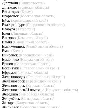
Дюртюли
(Башкортостан)
Дятьково
(Брянская область)
Евпатория
(Крым)
Егорьевск
(Московская область)
Ейск
(Краснодарский край)
Екатеринбург
(Свердловская область)
Елабуга
(Татарстан)
Елец
(Липецкая область)
Елизово
(Камчатский край)
Ельня
(Смоленская область)
Еманжелинск
(Челябинская область)
Емва
(Коми)
Енисейск
(Красноярский край)
Ермолино
(Калужская область)
Ершов
(Саратовская область)
Ессентуки
(Ставропольский край)
Ефремов
(Тульская область)
Железноводск
(Ставропольский край)
Железногорск
(Красноярский край)
Железногорск
(Курская область)
Железногорск-Илимский
(Иркутская область)
Жердевка
(Тамбовская область)
Жигулёвск
(Самарская область)
Жиздра
(Калужская область)
Жирновск
(Волгоградская область)