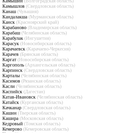
Камышин
(Волгоградская область)
Камышлов
(Свердловская область)
Канаш
(Чувашия)
Кандалакша
(Мурманская область)
Канск
(Красноярский край)
Карабаново
(Владимирская область)
Карабаш
(Челябинская область)
Карабулак
(Ингушетия)
Карасук
(Новосибирская область)
Карачаевск
(Карачаево-Черкесия)
Карачев
(Брянская область)
Каргат
(Новосибирская область)
Каргополь
(Архангельская область)
Карпинск
(Свердловская область)
Карталы
(Челябинская область)
Касимов
(Рязанская область)
Касли
(Челябинская область)
Каспийск
(Дагестан)
Катав-Ивановск
(Челябинская область)
Катайск
(Курганская область)
Качканар
(Свердловская область)
Кашин
(Тверская область)
Кашира
(Московская область)
Кедровый
(Томская область)
Кемерово
(Кемеровская область)