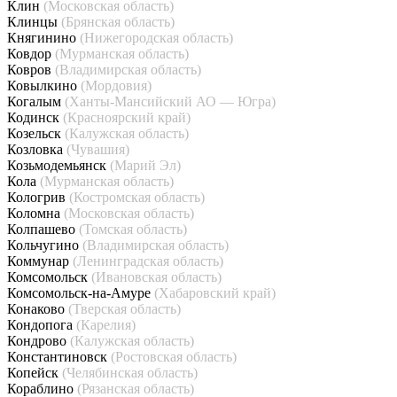
Клин
(Московская область)
Клинцы
(Брянская область)
Княгинино
(Нижегородская область)
Ковдор
(Мурманская область)
Ковров
(Владимирская область)
Ковылкино
(Мордовия)
Когалым
(Ханты-Мансийский АО — Югра)
Кодинск
(Красноярский край)
Козельск
(Калужская область)
Козловка
(Чувашия)
Козьмодемьянск
(Марий Эл)
Кола
(Мурманская область)
Кологрив
(Костромская область)
Коломна
(Московская область)
Колпашево
(Томская область)
Кольчугино
(Владимирская область)
Коммунар
(Ленинградская область)
Комсомольск
(Ивановская область)
Комсомольск-на-Амуре
(Хабаровский край)
Конаково
(Тверская область)
Кондопога
(Карелия)
Кондрово
(Калужская область)
Константиновск
(Ростовская область)
Копейск
(Челябинская область)
Кораблино
(Рязанская область)