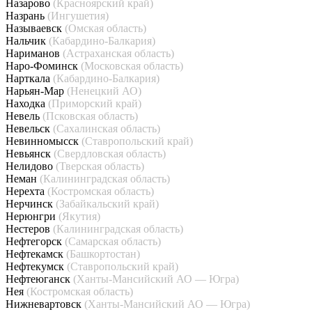
Назарово
(Красноярский край)
Назрань
(Ингушетия)
Называевск
(Омская область)
Нальчик
(Кабардино-Балкария)
Нариманов
(Астраханская область)
Наро-Фоминск
(Московская область)
Нарткала
(Кабардино-Балкария)
Нарьян-Мар
(Ненецкий АО)
Находка
(Приморский край)
Невель
(Псковская область)
Невельск
(Сахалинская область)
Невинномысск
(Ставропольский край)
Невьянск
(Свердловская область)
Нелидово
(Тверская область)
Неман
(Калининградская область)
Нерехта
(Костромская область)
Нерчинск
(Забайкальский край)
Нерюнгри
(Якутия)
Нестеров
(Калининградская область)
Нефтегорск
(Самарская область)
Нефтекамск
(Башкортостан)
Нефтекумск
(Ставропольский край)
Нефтеюганск
(Ханты-Мансийский АО — Югра)
Нея
(Костромская область)
Нижневартовск
(Ханты-Мансийский АО — Югра)