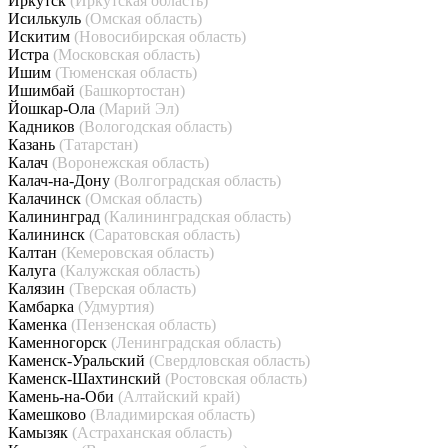
Иркутск
(Иркутская область)
Исилькуль
(Омская область)
Искитим
(Новосибирская область)
Истра
(Московская область)
Ишим
(Тюменская область)
Ишимбай
(Башкортостан)
Йошкар-Ола
(Марий Эл)
Кадников
(Вологодская область)
Казань
(Татарстан)
Калач
(Воронежская область)
Калач-на-Дону
(Волгоградская область)
Калачинск
(Омская область)
Калининград
(Калининградская область)
Калининск
(Саратовская область)
Калтан
(Кемеровская область)
Калуга
(Калужская область)
Калязин
(Тверская область)
Камбарка
(Удмуртия)
Каменка
(Пензенская область)
Каменногорск
(Ленинградская область)
Каменск-Уральский
(Свердловская область)
Каменск-Шахтинский
(Ростовская область)
Камень-на-Оби
(Алтайский край)
Камешково
(Владимирская область)
Камызяк
(Астраханская область)