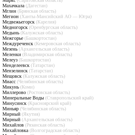
Маркс
(Саратовская область)
Махачкала
(Дагестан)
Мглин
(Брянская область)
Мегион
(Ханты-Мансийский АО — Югра)
Медвежьегорск
(Карелия)
Медногорск
(Оренбургская область)
Медынь
(Калужская область)
Межгорье
(Башкортостан)
Междуреченск
(Кемеровская область)
Мезень
(Архангельская область)
Меленки
(Владимирская область)
Мелеуз
(Башкортостан)
Менделеевск
(Татарстан)
Мензелинск
(Татарстан)
Мещовск
(Калужская область)
Миасс
(Челябинская область)
Микунь
(Коми)
Миллерово
(Ростовская область)
Минеральные Воды
(Ставропольский край)
Минусинск
(Красноярский край)
Миньяр
(Челябинская область)
Мирный
(Якутия)
Мирный
(Архангельская область)
Михайлов
(Рязанская область)
Михайловка
(Волгоградская область)