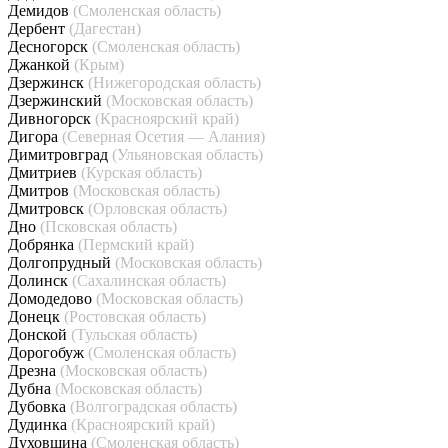
Демидов
(Смоленская область)
Дербент
(Дагестан)
Десногорск
(Смоленская область)
Джанкой
(Крым)
Дзержинск
(Нижегородская область)
Дзержинский
(Московская область)
Дивногорск
(Красноярский край)
Дигора
(Северная Осетия — Алания)
Димитровград
(Ульяновская область)
Дмитриев
(Курская область)
Дмитров
(Московская область)
Дмитровск
(Орловская область)
Дно
(Псковская область)
Добрянка
(Пермский край)
Долгопрудный
(Московская область)
Долинск
(Сахалинская область)
Домодедово
(Московская область)
Донецк
(Ростовская область)
Донской
(Тульская область)
Дорогобуж
(Смоленская область)
Дрезна
(Московская область)
Дубна
(Московская область)
Дубовка
(Волгоградская область)
Дудинка
(Красноярский край)
Духовщина
(Смоленская область)