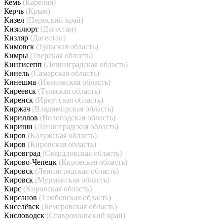
Кемь
(Карелия)
Керчь
(Крым)
Кизел
(Пермский край)
Кизилюрт
(Дагестан)
Кизляр
(Дагестан)
Кимовск
(Тульская область)
Кимры
(Тверская область)
Кингисепп
(Ленинградская область)
Кинель
(Самарская область)
Кинешма
(Ивановская область)
Киреевск
(Тульская область)
Киренск
(Иркутская область)
Киржач
(Владимирская область)
Кириллов
(Вологодская область)
Кириши
(Ленинградская область)
Киров
(Калужская область)
Киров
(Кировская область)
Кировград
(Свердловская область)
Кирово-Чепецк
(Кировская область)
Кировск
(Ленинградская область)
Кировск
(Мурманская область)
Кирс
(Кировская область)
Кирсанов
(Тамбовская область)
Киселёвск
(Кемеровская область)
Кисловодск
(Ставропольский край)