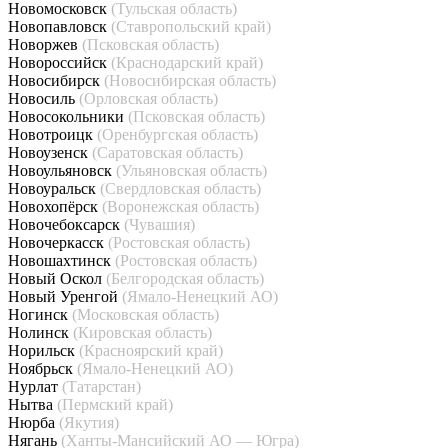
Новомосковск
(Тульская область)
Новопавловск
(Ставропольский край)
Новоржев
(Псковская область)
Новороссийск
(Краснодарский край)
Новосибирск
(Новосибирская область)
Новосиль
(Орловская область)
Новосокольники
(Псковская область)
Новотроицк
(Оренбургская область)
Новоузенск
(Саратовская область)
Новоульяновск
(Ульяновская область)
Новоуральск
(Свердловская область)
Новохопёрск
(Воронежская область)
Новочебоксарск
(Чувашия)
Новочеркасск
(Ростовская область)
Новошахтинск
(Ростовская область)
Новый Оскол
(Белгородская область)
Новый Уренгой
(Ямало-Ненецкий АО)
Ногинск
(Московская область)
Нолинск
(Кировская область)
Норильск
(Красноярский край)
Ноябрьск
(Ямало-Ненецкий АО)
Нурлат
(Татарстан)
Нытва
(Пермский край)
Нюрба
(Якутия)
Нягань
(Ханты-Мансийский АО — Югра)