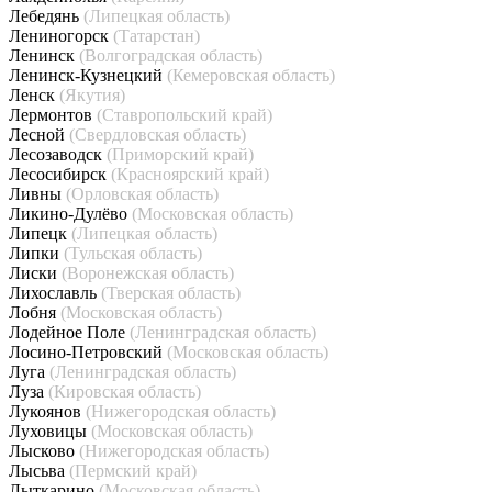
Лебедянь
(Липецкая область)
Лениногорск
(Татарстан)
Ленинск
(Волгоградская область)
Ленинск-Кузнецкий
(Кемеровская область)
Ленск
(Якутия)
Лермонтов
(Ставропольский край)
Лесной
(Свердловская область)
Лесозаводск
(Приморский край)
Лесосибирск
(Красноярский край)
Ливны
(Орловская область)
Ликино-Дулёво
(Московская область)
Липецк
(Липецкая область)
Липки
(Тульская область)
Лиски
(Воронежская область)
Лихославль
(Тверская область)
Лобня
(Московская область)
Лодейное Поле
(Ленинградская область)
Лосино-Петровский
(Московская область)
Луга
(Ленинградская область)
Луза
(Кировская область)
Лукоянов
(Нижегородская область)
Луховицы
(Московская область)
Лысково
(Нижегородская область)
Лысьва
(Пермский край)
Лыткарино
(Московская область)