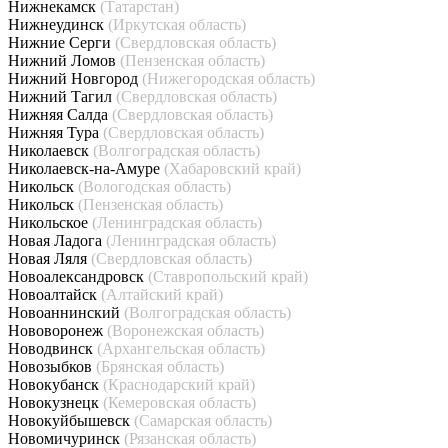
Нижнекамск
(Татарстан)
Нижнеудинск
(Иркутская область)
Нижние Серги
(Свердловская область)
Нижний Ломов
(Пензенская область)
Нижний Новгород
(Нижегородская область)
Нижний Тагил
(Свердловская область)
Нижняя Салда
(Свердловская область)
Нижняя Тура
(Свердловская область)
Николаевск
(Волгоградская область)
Николаевск-на-Амуре
(Хабаровский край)
Никольск
(Вологодская область)
Никольск
(Пензенская область)
Никольское
(Ленинградская область)
Новая Ладога
(Ленинградская область)
Новая Ляля
(Свердловская область)
Новоалександровск
(Ставропольский край)
Новоалтайск
(Алтайский край)
Новоаннинский
(Волгоградская область)
Нововоронеж
(Воронежская область)
Новодвинск
(Архангельская область)
Новозыбков
(Брянская область)
Новокубанск
(Краснодарский край)
Новокузнецк
(Кемеровская область)
Новокуйбышевск
(Самарская область)
Новомичуринск
(Рязанская область)