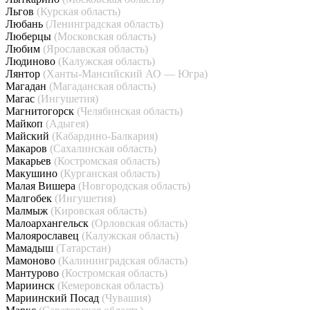
Льгов
(Курская область)
Любань
(Ленинградская область)
Люберцы
(Московская область)
Любим
(Ярославская область)
Людиново
(Калужская область)
Лянтор
(Ханты-Мансийский АО — Югра)
Магадан
(Магаданская область)
Магас
(Ингушетия)
Магнитогорск
(Челябинская область)
Майкоп
(Адыгея)
Майский
(Кабардино-Балкария)
Макаров
(Сахалинская область)
Макарьев
(Костромская область)
Макушино
(Курганская область)
Малая Вишера
(Новгородская область)
Малгобек
(Ингушетия)
Малмыж
(Кировская область)
Малоархангельск
(Орловская область)
Малоярославец
(Калужская область)
Мамадыш
(Татарстан)
Мамоново
(Калининградская область)
Мантурово
(Костромская область)
Мариинск
(Кемеровская область)
Мариинский Посад
(Чувашия)