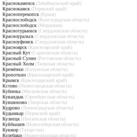
Краснокаменск
(Забайкальский край)
Краснокамск
(Пермский край)
Красноперекопск
(Крым)
Краснослободск
(Волгоградская область)
Краснослободск
(Мордовия)
Краснотурьинск
(Свердловская область)
Красноуральск
(Свердловская область)
Красноуфимск
(Свердловская область)
Красноярск
(Красноярский край)
Красный Кут
(Саратовская область)
Красный Сулин
(Ростовская область)
Красный Холм
(Тверская область)
Кремёнки
(Калужская область)
Кропоткин
(Краснодарский край)
Крымск
(Краснодарский край)
Кстово
(Нижегородская область)
Кубинка
(Московская область)
Кувандык
(Оренбургская область)
Кувшиново
(Тверская область)
Кудрово
(Ленинградская область)
Кудымкар
(Пермский край)
Кузнецк
(Пензенская область)
Куйбышев
(Новосибирская область)
Кукмор
(Татарстан)
Кулебаки
(Нижегородская область)