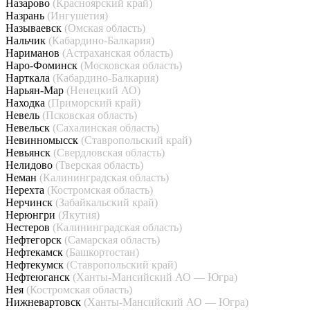
Назарово
(Красноярский край)
Назрань
(Ингушетия)
Называевск
(Омская область)
Нальчик
(Кабардино-Балкария)
Нариманов
(Астраханская область)
Наро-Фоминск
(Московская область)
Нарткала
(Кабардино-Балкария)
Нарьян-Мар
(Ненецкий АО)
Находка
(Приморский край)
Невель
(Псковская область)
Невельск
(Сахалинская область)
Невинномысск
(Ставропольский край)
Невьянск
(Свердловская область)
Нелидово
(Тверская область)
Неман
(Калининградская область)
Нерехта
(Костромская область)
Нерчинск
(Забайкальский край)
Нерюнгри
(Якутия)
Нестеров
(Калининградская область)
Нефтегорск
(Самарская область)
Нефтекамск
(Башкортостан)
Нефтекумск
(Ставропольский край)
Нефтеюганск
(Ханты-Мансийский АО — Югра)
Нея
(Костромская область)
Нижневартовск
(Ханты-Мансийский АО — Югра)