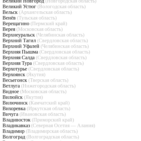
Великий Новгород
(Новгородская область)
Великий Устюг
(Вологодская область)
Вельск
(Архангельская область)
Венёв
(Тульская область)
Верещагино
(Пермский край)
Верея
(Московская область)
Верхнеуральск
(Челябинская область)
Верхний Тагил
(Свердловская область)
Верхний Уфалей
(Челябинская область)
Верхняя Пышма
(Свердловская область)
Верхняя Салда
(Свердловская область)
Верхняя Тура
(Свердловская область)
Верхотурье
(Свердловская область)
Верхоянск
(Якутия)
Весьегонск
(Тверская область)
Ветлуга
(Нижегородская область)
Видное
(Московская область)
Вилюйск
(Якутия)
Вилючинск
(Камчатский край)
Вихоревка
(Иркутская область)
Вичуга
(Ивановская область)
Владивосток
(Приморский край)
Владикавказ
(Северная Осетия — Алания)
Владимир
(Владимирская область)
Волгоград
(Волгоградская область)