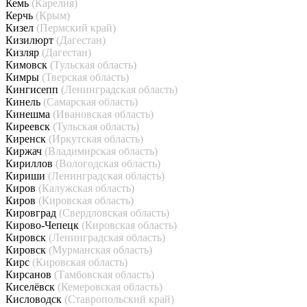
Кемь
(Карелия)
Керчь
(Крым)
Кизел
(Пермский край)
Кизилюрт
(Дагестан)
Кизляр
(Дагестан)
Кимовск
(Тульская область)
Кимры
(Тверская область)
Кингисепп
(Ленинградская область)
Кинель
(Самарская область)
Кинешма
(Ивановская область)
Киреевск
(Тульская область)
Киренск
(Иркутская область)
Киржач
(Владимирская область)
Кириллов
(Вологодская область)
Кириши
(Ленинградская область)
Киров
(Калужская область)
Киров
(Кировская область)
Кировград
(Свердловская область)
Кирово-Чепецк
(Кировская область)
Кировск
(Ленинградская область)
Кировск
(Мурманская область)
Кирс
(Кировская область)
Кирсанов
(Тамбовская область)
Киселёвск
(Кемеровская область)
Кисловодск
(Ставропольский край)