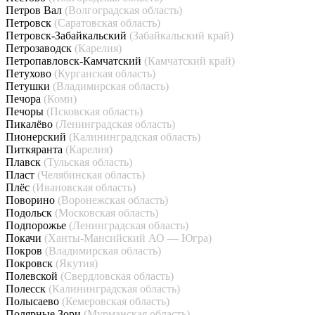
Петров Вал
(Волгоградская область)
Петровск
(Саратовская область)
Петровск-Забайкальский
(Забайкальский край)
Петрозаводск
(Карелия)
Петропавловск-Камчатский
(Камчатский край)
Петухово
(Курганская область)
Петушки
(Владимирская область)
Печора
(Коми)
Печоры
(Псковская область)
Пикалёво
(Ленинградская область)
Пионерский
(Калининградская область)
Питкяранта
(Карелия)
Плавск
(Тульская область)
Пласт
(Челябинская область)
Плёс
(Ивановская область)
Поворино
(Воронежская область)
Подольск
(Московская область)
Подпорожье
(Ленинградская область)
Покачи
(Ханты-Мансийский АО — Югра)
Покров
(Владимирская область)
Покровск
(Якутия)
Полевской
(Свердловская область)
Полесск
(Калининградская область)
Полысаево
(Кемеровская область)
Полярные Зори
(Мурманская область)