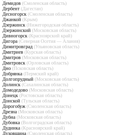
Демидов
(Смоленская область)
Дербент
(Дагестан)
Десногорск
(Смоленская область)
Джанкой
(Крым)
Дзержинск
(Нижегородская область)
Дзержинский
(Московская область)
Дивногорск
(Красноярский край)
Дигора
(Северная Осетия — Алания)
Димитровград
(Ульяновская область)
Дмитриев
(Курская область)
Дмитров
(Московская область)
Дмитровск
(Орловская область)
Дно
(Псковская область)
Добрянка
(Пермский край)
Долгопрудный
(Московская область)
Долинск
(Сахалинская область)
Домодедово
(Московская область)
Донецк
(Ростовская область)
Донской
(Тульская область)
Дорогобуж
(Смоленская область)
Дрезна
(Московская область)
Дубна
(Московская область)
Дубовка
(Волгоградская область)
Дудинка
(Красноярский край)
Духовщина
(Смоленская область)