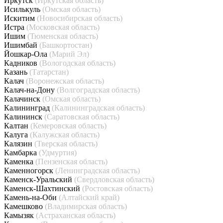
Иркутск
(Иркутская область)
Исилькуль
(Омская область)
Искитим
(Новосибирская область)
Истра
(Московская область)
Ишим
(Тюменская область)
Ишимбай
(Башкортостан)
Йошкар-Ола
(Марий Эл)
Кадников
(Вологодская область)
Казань
(Татарстан)
Калач
(Воронежская область)
Калач-на-Дону
(Волгоградская область)
Калачинск
(Омская область)
Калининград
(Калининградская область)
Калининск
(Саратовская область)
Калтан
(Кемеровская область)
Калуга
(Калужская область)
Калязин
(Тверская область)
Камбарка
(Удмуртия)
Каменка
(Пензенская область)
Каменногорск
(Ленинградская область)
Каменск-Уральский
(Свердловская область)
Каменск-Шахтинский
(Ростовская область)
Камень-на-Оби
(Алтайский край)
Камешково
(Владимирская область)
Камызяк
(Астраханская область)