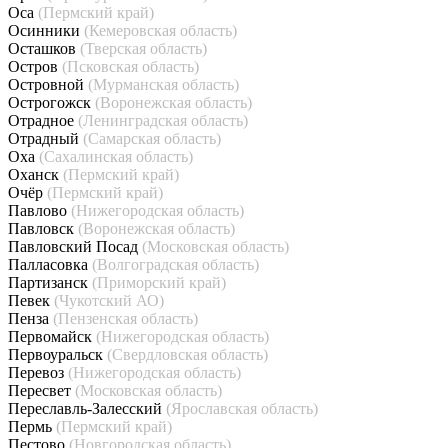
Оса
(Пермский край)
Осинники
(Кемеровская область)
Осташков
(Тверская область)
Остров
(Псковская область)
Островной
(Мурманская область)
Острогожск
(Воронежская область)
Отрадное
(Ленинградская область)
Отрадный
(Самарская область)
Оха
(Сахалинская область)
Оханск
(Пермский край)
Очёр
(Пермский край)
Павлово
(Нижегородская область)
Павловск
(Воронежская область)
Павловский Посад
(Московская область)
Палласовка
(Волгоградская область)
Партизанск
(Приморский край)
Певек
(Чукотский АО)
Пенза
(Пензенская область)
Первомайск
(Нижегородская область)
Первоуральск
(Свердловская область)
Перевоз
(Нижегородская область)
Пересвет
(Московская область)
Переславль-Залесский
(Ярославская область)
Пермь
(Пермский край)
Пестово
(Новгородская область)