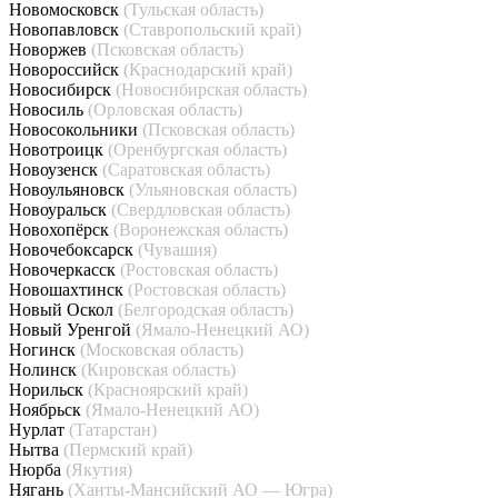
Новомосковск
(Тульская область)
Новопавловск
(Ставропольский край)
Новоржев
(Псковская область)
Новороссийск
(Краснодарский край)
Новосибирск
(Новосибирская область)
Новосиль
(Орловская область)
Новосокольники
(Псковская область)
Новотроицк
(Оренбургская область)
Новоузенск
(Саратовская область)
Новоульяновск
(Ульяновская область)
Новоуральск
(Свердловская область)
Новохопёрск
(Воронежская область)
Новочебоксарск
(Чувашия)
Новочеркасск
(Ростовская область)
Новошахтинск
(Ростовская область)
Новый Оскол
(Белгородская область)
Новый Уренгой
(Ямало-Ненецкий АО)
Ногинск
(Московская область)
Нолинск
(Кировская область)
Норильск
(Красноярский край)
Ноябрьск
(Ямало-Ненецкий АО)
Нурлат
(Татарстан)
Нытва
(Пермский край)
Нюрба
(Якутия)
Нягань
(Ханты-Мансийский АО — Югра)