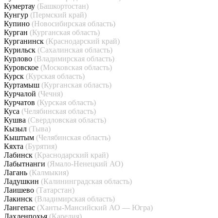
Кумертау
(Башкортостан)
Кунгур
(Пермский край)
Купино
(Новосибирская область)
Курган
(Курганская область)
Курганинск
(Краснодарский край)
Курильск
(Сахалинская область)
Курлово
(Владимирская область)
Куровское
(Московская область)
Курск
(Курская область)
Куртамыш
(Курганская область)
Курчалой
(Чечня)
Курчатов
(Курская область)
Куса
(Челябинская область)
Кушва
(Свердловская область)
Кызыл
(Тыва)
Кыштым
(Челябинская область)
Кяхта
(Бурятия)
Лабинск
(Краснодарский край)
Лабытнанги
(Ямало-Ненецкий АО)
Лагань
(Калмыкия)
Ладушкин
(Калининградская область)
Лаишево
(Татарстан)
Лакинск
(Владимирская область)
Лангепас
(Ханты-Мансийский АО — Югра)
Лахденпохья
(Карелия)