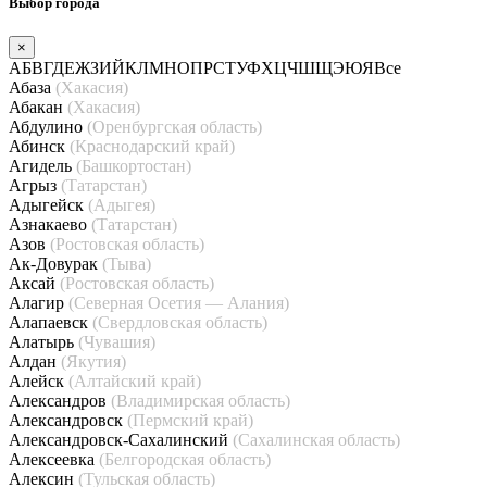
Выбор города
×
А
Б
В
Г
Д
Е
Ж
З
И
Й
К
Л
М
Н
О
П
Р
С
Т
У
Ф
Х
Ц
Ч
Ш
Щ
Э
Ю
Я
Все
Абаза
(Хакасия)
Абакан
(Хакасия)
Абдулино
(Оренбургская область)
Абинск
(Краснодарский край)
Агидель
(Башкортостан)
Агрыз
(Татарстан)
Адыгейск
(Адыгея)
Азнакаево
(Татарстан)
Азов
(Ростовская область)
Ак-Довурак
(Тыва)
Аксай
(Ростовская область)
Алагир
(Северная Осетия — Алания)
Алапаевск
(Свердловская область)
Алатырь
(Чувашия)
Алдан
(Якутия)
Алейск
(Алтайский край)
Александров
(Владимирская область)
Александровск
(Пермский край)
Александровск-Сахалинский
(Сахалинская область)
Алексеевка
(Белгородская область)
Алексин
(Тульская область)