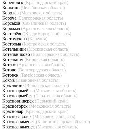
Кореновск
(Краснодарский край)
Коркино
(Челябинская область)
Королёв
(Московская область)
Короча
(Белгородская область)
Корсаков
(Сахалинская область)
Коряжма
(Архангельская область)
Костерёво
(Владимирская область)
Костомукша
(Карелия)
Кострома
(Костромская область)
Котельники
(Московская область)
Котельниково
(Волгоградская область)
Котельнич
(Кировская область)
Котлас
(Архангельская область)
Котово
(Волгоградская область)
Котовск
(Тамбовская область)
Кохма
(Ивановская область)
Красавино
(Вологодская область)
Красноармейск
(Московская область)
Красноармейск
(Саратовская область)
Красновишерск
(Пермский край)
Красногорск
(Московская область)
Краснодар
(Краснодарский край)
Краснозаводск
(Московская область)
Краснознаменск
(Калининградская область)
Краснознаменск
(Московская область)