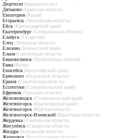
Дюртюли
(Башкортостан)
Дятьково
(Брянская область)
Евпатория
(Крым)
Егорьевск
(Московская область)
Ейск
(Краснодарский край)
Екатеринбург
(Свердловская область)
Елабуга
(Татарстан)
Елец
(Липецкая область)
Елизово
(Камчатский край)
Ельня
(Смоленская область)
Еманжелинск
(Челябинская область)
Емва
(Коми)
Енисейск
(Красноярский край)
Ермолино
(Калужская область)
Ершов
(Саратовская область)
Ессентуки
(Ставропольский край)
Ефремов
(Тульская область)
Железноводск
(Ставропольский край)
Железногорск
(Красноярский край)
Железногорск
(Курская область)
Железногорск-Илимский
(Иркутская область)
Жердевка
(Тамбовская область)
Жигулёвск
(Самарская область)
Жиздра
(Калужская область)
Жирновск
(Волгоградская область)