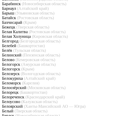
Барабинск
(Новосибирская область)
Барнаул
(Алтайский край)
Барыш
(Ульяновская область)
Батайск
(Ростовская область)
Бахчисарай
(Крым)
Бежецк
(Тверская область)
Белая Калитва
(Ростовская область)
Белая Холуница
(Кировская область)
Белгород
(Белгородская область)
Белебей
(Башкортостан)
Белёв
(Тульская область)
Белинский
(Пензенская область)
Белово
(Кемеровская область)
Белогорск
(Амурская область)
Белогорск
(Крым)
Белозерск
(Вологодская область)
Белокуриха
(Алтайский край)
Беломорск
(Карелия)
Белоозёрский
(Московская область)
Белорецк
(Башкортостан)
Белореченск
(Краснодарский край)
Белоусово
(Калужская область)
Белоярский
(Ханты-Мансийский АО — Югра)
Белый
(Тверская область)
Бердск
(Новосибирская область)