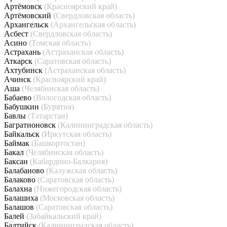
Артёмовск
(Красноярский край)
Артёмовский
(Свердловская область)
Архангельск
(Архангельская область)
Асбест
(Свердловская область)
Асино
(Томская область)
Астрахань
(Астраханская область)
Аткарск
(Саратовская область)
Ахтубинск
(Астраханская область)
Ачинск
(Красноярский край)
Аша
(Челябинская область)
Бабаево
(Вологодская область)
Бабушкин
(Бурятия)
Бавлы
(Татарстан)
Багратионовск
(Калининградская область)
Байкальск
(Иркутская область)
Баймак
(Башкортостан)
Бакал
(Челябинская область)
Баксан
(Кабардино-Балкария)
Балабаново
(Калужская область)
Балаково
(Саратовская область)
Балахна
(Нижегородская область)
Балашиха
(Московская область)
Балашов
(Саратовская область)
Балей
(Забайкальский край)
Балтийск
(Калининградская область)