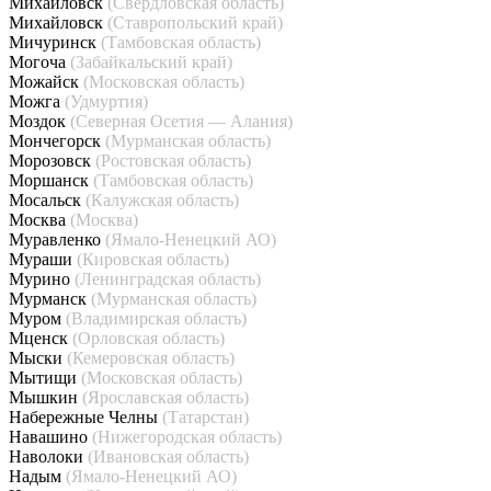
Михайловск
(Свердловская область)
Михайловск
(Ставропольский край)
Мичуринск
(Тамбовская область)
Могоча
(Забайкальский край)
Можайск
(Московская область)
Можга
(Удмуртия)
Моздок
(Северная Осетия — Алания)
Мончегорск
(Мурманская область)
Морозовск
(Ростовская область)
Моршанск
(Тамбовская область)
Мосальск
(Калужская область)
Москва
(Москва)
Муравленко
(Ямало-Ненецкий АО)
Мураши
(Кировская область)
Мурино
(Ленинградская область)
Мурманск
(Мурманская область)
Муром
(Владимирская область)
Мценск
(Орловская область)
Мыски
(Кемеровская область)
Мытищи
(Московская область)
Мышкин
(Ярославская область)
Набережные Челны
(Татарстан)
Навашино
(Нижегородская область)
Наволоки
(Ивановская область)
Надым
(Ямало-Ненецкий АО)