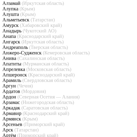
Алзамай
(Иркутская область)
Алупка
(Крым)
Алушта
(Крым)
Альметьевск
(Татарстан)
Амурск
(Хабаровский край)
Анадырь
(Чукотский АО)
Анапа
(Краснодарский край)
Ангарск
(Иркутская область)
Андреаполь
(Тверская область)
Анжеро-Судженск
(Кемеровская область)
Анива
(Сахалинская область)
Апатиты
(Мурманская область)
Апрелевка
(Московская область)
Апшеронск
(Краснодарский край)
Арамиль
(Свердловская область)
Аргун
(Чечня)
Ардатов
(Мордовия)
Ардон
(Северная Осетия — Алания)
Арзамас
(Нижегородская область)
Аркадак
(Саратовская область)
Армавир
(Краснодарский край)
Армянск
(Крым)
Арсеньев
(Приморский край)
Арск
(Татарстан)
Артём
(Приморский край)