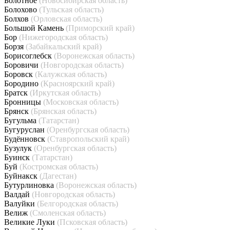
Болотное
(Новосибирская область)
Болохово
(Тульская область)
Болхов
(Орловская область)
Большой Камень
(Приморский край)
Бор
(Нижегородская область)
Борзя
(Забайкальский край)
Борисоглебск
(Воронежская область)
Боровичи
(Новгородская область)
Боровск
(Калужская область)
Бородино
(Красноярский край)
Братск
(Иркутская область)
Бронницы
(Московская область)
Брянск
(Брянская область)
Бугульма
(Татарстан)
Бугуруслан
(Оренбургская область)
Будённовск
(Ставропольский край)
Бузулук
(Оренбургская область)
Буинск
(Татарстан)
Буй
(Костромская область)
Буйнакск
(Дагестан)
Бутурлиновка
(Воронежская область)
Валдай
(Новгородская область)
Валуйки
(Белгородская область)
Велиж
(Смоленская область)
Великие Луки
(Псковская область)