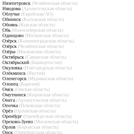
Нязепетровск
(Челябинская область)
Няндома
(Архангельская область)
Облучье
(Еврейская АО)
Обнинск
(Калужская область)
Обоянь
(Курская область)
Обь
(Новосибирская область)
Одинцово
(Московская область)
Озёрск
(Калининградская область)
Озёрск
(Челябинская область)
Озёры
(Московская область)
Октябрьск
(Самарская область)
Октябрьский
(Башкортостан)
Окуловка
(Новгородская область)
Олёкминск
(Якутия)
Оленегорск
(Мурманская область)
Олонец
(Карелия)
Омск
(Омская область)
Омутнинск
(Кировская область)
Онега
(Архангельская область)
Опочка
(Псковская область)
Орёл
(Орловская область)
Оренбург
(Оренбургская область)
Орехово-Зуево
(Московская область)
Орлов
(Кировская область)
Орск
(Оренбургская область)