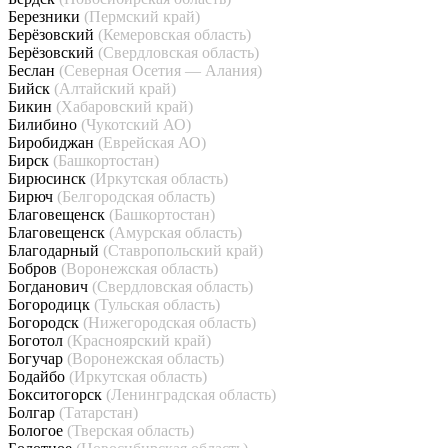
Березники
(Пермский край)
Берёзовский
(Кемеровская область)
Берёзовский
(Свердловская область)
Беслан
(Северная Осетия — Алания)
Бийск
(Алтайский край)
Бикин
(Хабаровский край)
Билибино
(Чукотский АО)
Биробиджан
(Еврейская АО)
Бирск
(Башкортостан)
Бирюсинск
(Иркутская область)
Бирюч
(Белгородская область)
Благовещенск
(Башкортостан)
Благовещенск
(Амурская область)
Благодарный
(Ставропольский край)
Бобров
(Воронежская область)
Богданович
(Свердловская область)
Богородицк
(Тульская область)
Богородск
(Нижегородская область)
Боготол
(Красноярский край)
Богучар
(Воронежская область)
Бодайбо
(Иркутская область)
Бокситогорск
(Ленинградская область)
Болгар
(Татарстан)
Бологое
(Тверская область)