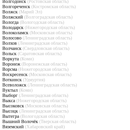
Волгодонск
(Ростовская область)
Волгореченск
(Костромская область)
Волжск
(Марий Эл)
Волжский
(Волгоградская область)
Вологда
(Вологодская область)
Володарск
(Нижегородская область)
Волоколамск
(Московская область)
Волосово
(Ленинградская область)
Волхов
(Ленинградская область)
Волчанск
(Свердловская область)
Вольск
(Саратовская область)
Воркута
(Коми)
Воронеж
(Воронежская область)
Ворсма
(Нижегородская область)
Воскресенск
(Московская область)
Воткинск
(Удмуртия)
Всеволожск
(Ленинградская область)
Вуктыл
(Коми)
Выборг
(Ленинградская область)
Выкса
(Нижегородская область)
Высоковск
(Московская область)
Высоцк
(Ленинградская область)
Вытегра
(Вологодская область)
Вышний Волочёк
(Тверская область)
Вяземский
(Хабаровский край)