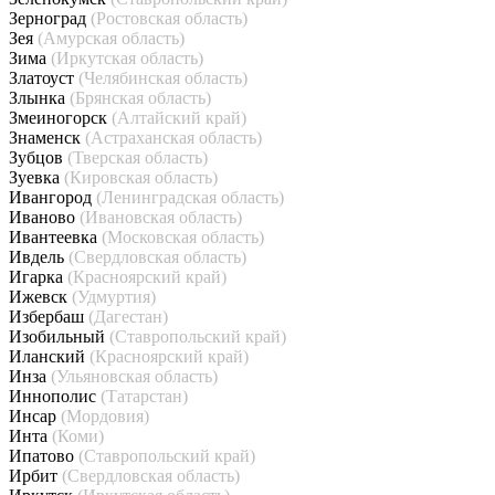
Зерноград
(Ростовская область)
Зея
(Амурская область)
Зима
(Иркутская область)
Златоуст
(Челябинская область)
Злынка
(Брянская область)
Змеиногорск
(Алтайский край)
Знаменск
(Астраханская область)
Зубцов
(Тверская область)
Зуевка
(Кировская область)
Ивангород
(Ленинградская область)
Иваново
(Ивановская область)
Ивантеевка
(Московская область)
Ивдель
(Свердловская область)
Игарка
(Красноярский край)
Ижевск
(Удмуртия)
Избербаш
(Дагестан)
Изобильный
(Ставропольский край)
Иланский
(Красноярский край)
Инза
(Ульяновская область)
Иннополис
(Татарстан)
Инсар
(Мордовия)
Инта
(Коми)
Ипатово
(Ставропольский край)
Ирбит
(Свердловская область)