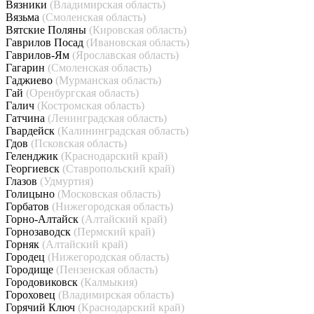
Вязники
(Владимирская область)
Вязьма
(Смоленская область)
Вятские Поляны
(Кировская область)
Гаврилов Посад
(Ивановская область)
Гаврилов-Ям
(Ярославская область)
Гагарин
(Смоленская область)
Гаджиево
(Мурманская область)
Гай
(Оренбургская область)
Галич
(Костромская область)
Гатчина
(Ленинградская область)
Гвардейск
(Калининградская область)
Гдов
(Псковская область)
Геленджик
(Краснодарский край)
Георгиевск
(Ставропольский край)
Глазов
(Удмуртия)
Голицыно
(Московская область)
Горбатов
(Нижегородская область)
Горно-Алтайск
(Алтайский край)
Горнозаводск
(Пермский край)
Горняк
(Алтайский край)
Городец
(Нижегородская область)
Городище
(Пензенская область)
Городовиковск
(Калмыкия)
Гороховец
(Владимирская область)
Горячий Ключ
(Краснодарский край)