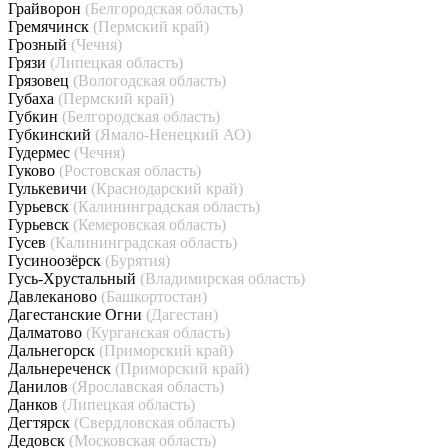
Грайворон
(Белгородская область)
Гремячинск
(Пермский край)
Грозный
(Чечня)
Грязи
(Липецкая область)
Грязовец
(Вологодская область)
Губаха
(Пермский край)
Губкин
(Белгородская область)
Губкинский
(Ямало-Ненецкий АО)
Гудермес
(Чечня)
Гуково
(Ростовская область)
Гулькевичи
(Краснодарский край)
Гурьевск
(Калининградская область)
Гурьевск
(Кемеровская область)
Гусев
(Калининградская область)
Гусиноозёрск
(Бурятия)
Гусь-Хрустальный
(Владимирская область)
Давлеканово
(Башкортостан)
Дагестанские Огни
(Дагестан)
Далматово
(Курганская область)
Дальнегорск
(Приморский край)
Дальнереченск
(Приморский край)
Данилов
(Ярославская область)
Данков
(Липецкая область)
Дегтярск
(Свердловская область)
Дедовск
(Московская область)