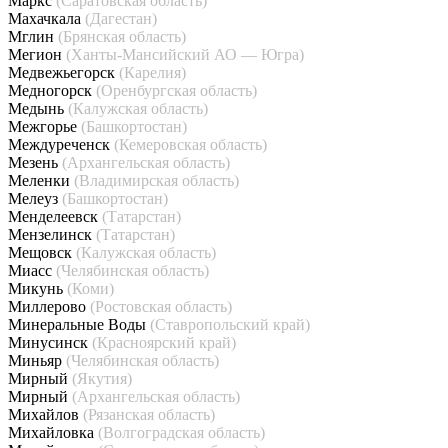
Маркс
(Саратовская область)
Махачкала
(Дагестан)
Мглин
(Брянская область)
Мегион
(Ханты-Мансийский АО — Югра)
Медвежьегорск
(Карелия)
Медногорск
(Оренбургская область)
Медынь
(Калужская область)
Межгорье
(Башкортостан)
Междуреченск
(Кемеровская область)
Мезень
(Архангельская область)
Меленки
(Владимирская область)
Мелеуз
(Башкортостан)
Менделеевск
(Татарстан)
Мензелинск
(Татарстан)
Мещовск
(Калужская область)
Миасс
(Челябинская область)
Микунь
(Коми)
Миллерово
(Ростовская область)
Минеральные Воды
(Ставропольский край)
Минусинск
(Красноярский край)
Миньяр
(Челябинская область)
Мирный
(Якутия)
Мирный
(Архангельская область)
Михайлов
(Рязанская область)
Михайловка
(Волгоградская область)