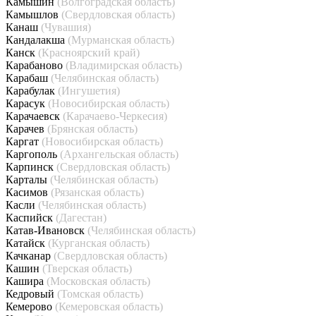
Камышин
(Волгоградская область)
Камышлов
(Свердловская область)
Канаш
(Чувашия)
Кандалакша
(Мурманская область)
Канск
(Красноярский край)
Карабаново
(Владимирская область)
Карабаш
(Челябинская область)
Карабулак
(Ингушетия)
Карасук
(Новосибирская область)
Карачаевск
(Карачаево-Черкесия)
Карачев
(Брянская область)
Каргат
(Новосибирская область)
Каргополь
(Архангельская область)
Карпинск
(Свердловская область)
Карталы
(Челябинская область)
Касимов
(Рязанская область)
Касли
(Челябинская область)
Каспийск
(Дагестан)
Катав-Ивановск
(Челябинская область)
Катайск
(Курганская область)
Качканар
(Свердловская область)
Кашин
(Тверская область)
Кашира
(Московская область)
Кедровый
(Томская область)
Кемерово
(Кемеровская область)