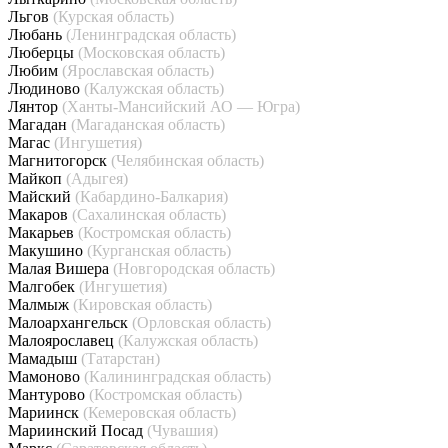
Льгов
(Курская область)
Любань
(Ленинградская область)
Люберцы
(Московская область)
Любим
(Ярославская область)
Людиново
(Калужская область)
Лянтор
(Ханты-Мансийский АО — Югра)
Магадан
(Магаданская область)
Магас
(Ингушетия)
Магнитогорск
(Челябинская область)
Майкоп
(Адыгея)
Майский
(Кабардино-Балкария)
Макаров
(Сахалинская область)
Макарьев
(Костромская область)
Макушино
(Курганская область)
Малая Вишера
(Новгородская область)
Малгобек
(Ингушетия)
Малмыж
(Кировская область)
Малоархангельск
(Орловская область)
Малоярославец
(Калужская область)
Мамадыш
(Татарстан)
Мамоново
(Калининградская область)
Мантурово
(Костромская область)
Мариинск
(Кемеровская область)
Мариинский Посад
(Чувашия)