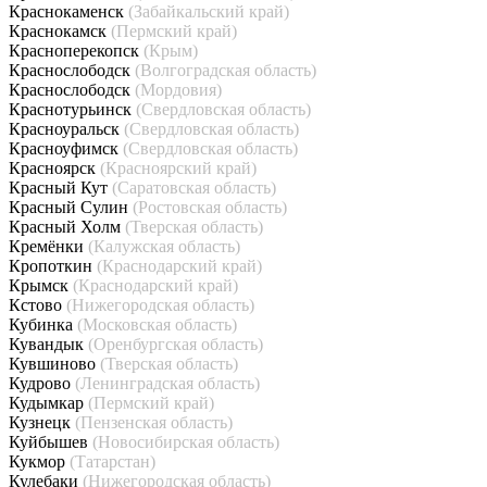
Краснокаменск
(Забайкальский край)
Краснокамск
(Пермский край)
Красноперекопск
(Крым)
Краснослободск
(Волгоградская область)
Краснослободск
(Мордовия)
Краснотурьинск
(Свердловская область)
Красноуральск
(Свердловская область)
Красноуфимск
(Свердловская область)
Красноярск
(Красноярский край)
Красный Кут
(Саратовская область)
Красный Сулин
(Ростовская область)
Красный Холм
(Тверская область)
Кремёнки
(Калужская область)
Кропоткин
(Краснодарский край)
Крымск
(Краснодарский край)
Кстово
(Нижегородская область)
Кубинка
(Московская область)
Кувандык
(Оренбургская область)
Кувшиново
(Тверская область)
Кудрово
(Ленинградская область)
Кудымкар
(Пермский край)
Кузнецк
(Пензенская область)
Куйбышев
(Новосибирская область)
Кукмор
(Татарстан)
Кулебаки
(Нижегородская область)