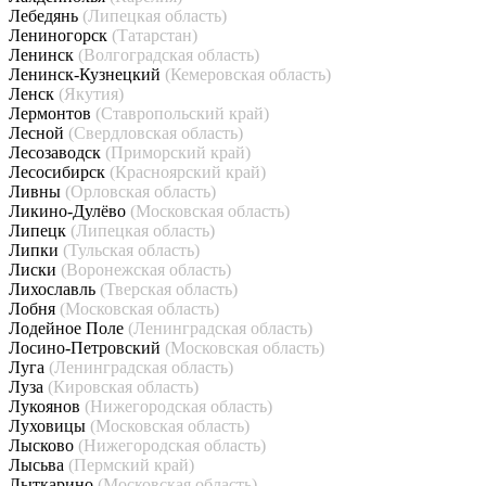
Лебедянь
(Липецкая область)
Лениногорск
(Татарстан)
Ленинск
(Волгоградская область)
Ленинск-Кузнецкий
(Кемеровская область)
Ленск
(Якутия)
Лермонтов
(Ставропольский край)
Лесной
(Свердловская область)
Лесозаводск
(Приморский край)
Лесосибирск
(Красноярский край)
Ливны
(Орловская область)
Ликино-Дулёво
(Московская область)
Липецк
(Липецкая область)
Липки
(Тульская область)
Лиски
(Воронежская область)
Лихославль
(Тверская область)
Лобня
(Московская область)
Лодейное Поле
(Ленинградская область)
Лосино-Петровский
(Московская область)
Луга
(Ленинградская область)
Луза
(Кировская область)
Лукоянов
(Нижегородская область)
Луховицы
(Московская область)
Лысково
(Нижегородская область)
Лысьва
(Пермский край)
Лыткарино
(Московская область)