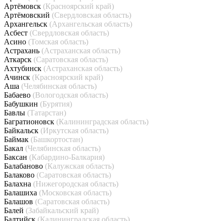
Артёмовск
(Красноярский край)
Артёмовский
(Свердловская область)
Архангельск
(Архангельская область)
Асбест
(Свердловская область)
Асино
(Томская область)
Астрахань
(Астраханская область)
Аткарск
(Саратовская область)
Ахтубинск
(Астраханская область)
Ачинск
(Красноярский край)
Аша
(Челябинская область)
Бабаево
(Вологодская область)
Бабушкин
(Бурятия)
Бавлы
(Татарстан)
Багратионовск
(Калининградская область)
Байкальск
(Иркутская область)
Баймак
(Башкортостан)
Бакал
(Челябинская область)
Баксан
(Кабардино-Балкария)
Балабаново
(Калужская область)
Балаково
(Саратовская область)
Балахна
(Нижегородская область)
Балашиха
(Московская область)
Балашов
(Саратовская область)
Балей
(Забайкальский край)
Балтийск
(Калининградская область)