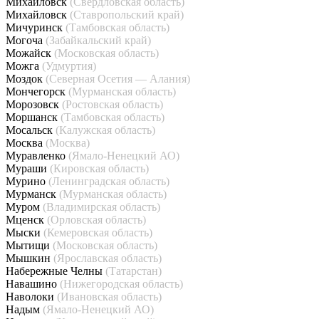
Михайловск
(Свердловская область)
Михайловск
(Ставропольский край)
Мичуринск
(Тамбовская область)
Могоча
(Забайкальский край)
Можайск
(Московская область)
Можга
(Удмуртия)
Моздок
(Северная Осетия — Алания)
Мончегорск
(Мурманская область)
Морозовск
(Ростовская область)
Моршанск
(Тамбовская область)
Мосальск
(Калужская область)
Москва
(Москва)
Муравленко
(Ямало-Ненецкий АО)
Мураши
(Кировская область)
Мурино
(Ленинградская область)
Мурманск
(Мурманская область)
Муром
(Владимирская область)
Мценск
(Орловская область)
Мыски
(Кемеровская область)
Мытищи
(Московская область)
Мышкин
(Ярославская область)
Набережные Челны
(Татарстан)
Навашино
(Нижегородская область)
Наволоки
(Ивановская область)
Надым
(Ямало-Ненецкий АО)