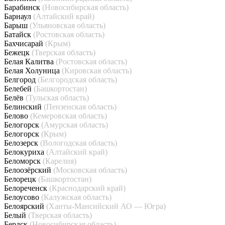
Барабинск
(Новосибирская область)
Барнаул
(Алтайский край)
Барыш
(Ульяновская область)
Батайск
(Ростовская область)
Бахчисарай
(Крым)
Бежецк
(Тверская область)
Белая Калитва
(Ростовская область)
Белая Холуница
(Кировская область)
Белгород
(Белгородская область)
Белебей
(Башкортостан)
Белёв
(Тульская область)
Белинский
(Пензенская область)
Белово
(Кемеровская область)
Белогорск
(Амурская область)
Белогорск
(Крым)
Белозерск
(Вологодская область)
Белокуриха
(Алтайский край)
Беломорск
(Карелия)
Белоозёрский
(Московская область)
Белорецк
(Башкортостан)
Белореченск
(Краснодарский край)
Белоусово
(Калужская область)
Белоярский
(Ханты-Мансийский АО — Югра)
Белый
(Тверская область)
Бердск
(Новосибирская область)