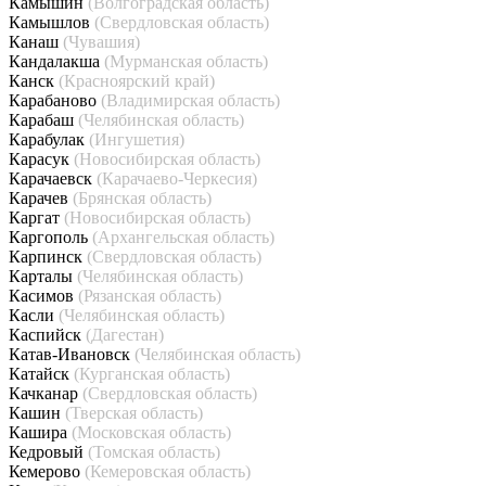
Камышин
(Волгоградская область)
Камышлов
(Свердловская область)
Канаш
(Чувашия)
Кандалакша
(Мурманская область)
Канск
(Красноярский край)
Карабаново
(Владимирская область)
Карабаш
(Челябинская область)
Карабулак
(Ингушетия)
Карасук
(Новосибирская область)
Карачаевск
(Карачаево-Черкесия)
Карачев
(Брянская область)
Каргат
(Новосибирская область)
Каргополь
(Архангельская область)
Карпинск
(Свердловская область)
Карталы
(Челябинская область)
Касимов
(Рязанская область)
Касли
(Челябинская область)
Каспийск
(Дагестан)
Катав-Ивановск
(Челябинская область)
Катайск
(Курганская область)
Качканар
(Свердловская область)
Кашин
(Тверская область)
Кашира
(Московская область)
Кедровый
(Томская область)
Кемерово
(Кемеровская область)