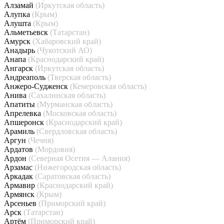
Алзамай
(Иркутская область)
Алупка
(Крым)
Алушта
(Крым)
Альметьевск
(Татарстан)
Амурск
(Хабаровский край)
Анадырь
(Чукотский АО)
Анапа
(Краснодарский край)
Ангарск
(Иркутская область)
Андреаполь
(Тверская область)
Анжеро-Судженск
(Кемеровская область)
Анива
(Сахалинская область)
Апатиты
(Мурманская область)
Апрелевка
(Московская область)
Апшеронск
(Краснодарский край)
Арамиль
(Свердловская область)
Аргун
(Чечня)
Ардатов
(Мордовия)
Ардон
(Северная Осетия — Алания)
Арзамас
(Нижегородская область)
Аркадак
(Саратовская область)
Армавир
(Краснодарский край)
Армянск
(Крым)
Арсеньев
(Приморский край)
Арск
(Татарстан)
Артём
(Приморский край)