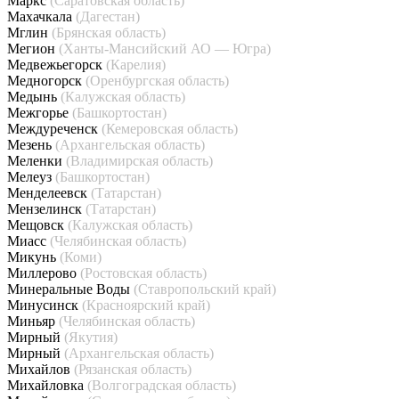
Маркс
(Саратовская область)
Махачкала
(Дагестан)
Мглин
(Брянская область)
Мегион
(Ханты-Мансийский АО — Югра)
Медвежьегорск
(Карелия)
Медногорск
(Оренбургская область)
Медынь
(Калужская область)
Межгорье
(Башкортостан)
Междуреченск
(Кемеровская область)
Мезень
(Архангельская область)
Меленки
(Владимирская область)
Мелеуз
(Башкортостан)
Менделеевск
(Татарстан)
Мензелинск
(Татарстан)
Мещовск
(Калужская область)
Миасс
(Челябинская область)
Микунь
(Коми)
Миллерово
(Ростовская область)
Минеральные Воды
(Ставропольский край)
Минусинск
(Красноярский край)
Миньяр
(Челябинская область)
Мирный
(Якутия)
Мирный
(Архангельская область)
Михайлов
(Рязанская область)
Михайловка
(Волгоградская область)