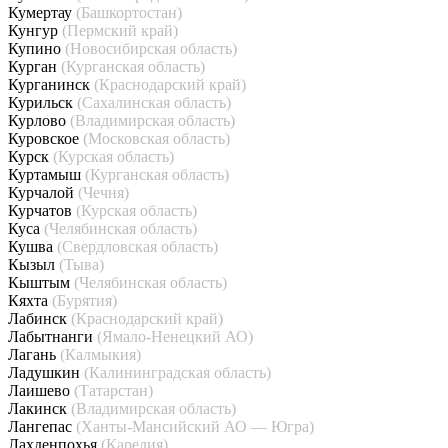
Кумертау
(Башкортостан)
Кунгур
(Пермский край)
Купино
(Новосибирская область)
Курган
(Курганская область)
Курганинск
(Краснодарский край)
Курильск
(Сахалинская область)
Курлово
(Владимирская область)
Куровское
(Московская область)
Курск
(Курская область)
Куртамыш
(Курганская область)
Курчалой
(Чечня)
Курчатов
(Курская область)
Куса
(Челябинская область)
Кушва
(Свердловская область)
Кызыл
(Тыва)
Кыштым
(Челябинская область)
Кяхта
(Бурятия)
Лабинск
(Краснодарский край)
Лабытнанги
(Ямало-Ненецкий АО)
Лагань
(Калмыкия)
Ладушкин
(Калининградская область)
Лаишево
(Татарстан)
Лакинск
(Владимирская область)
Лангепас
(Ханты-Мансийский АО — Югра)
Лахденпохья
(Карелия)