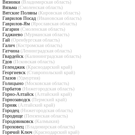
Вязники
(Владимирская область)
Вязьма
(Смоленская область)
Вятские Поляны
(Кировская область)
Гаврилов Посад
(Ивановская область)
Гаврилов-Ям
(Ярославская область)
Гагарин
(Смоленская область)
Гаджиево
(Мурманская область)
Гай
(Оренбургская область)
Галич
(Костромская область)
Гатчина
(Ленинградская область)
Гвардейск
(Калининградская область)
Гдов
(Псковская область)
Геленджик
(Краснодарский край)
Георгиевск
(Ставропольский край)
Глазов
(Удмуртия)
Голицыно
(Московская область)
Горбатов
(Нижегородская область)
Горно-Алтайск
(Алтайский край)
Горнозаводск
(Пермский край)
Горняк
(Алтайский край)
Городец
(Нижегородская область)
Городище
(Пензенская область)
Городовиковск
(Калмыкия)
Гороховец
(Владимирская область)
Горячий Ключ
(Краснодарский край)