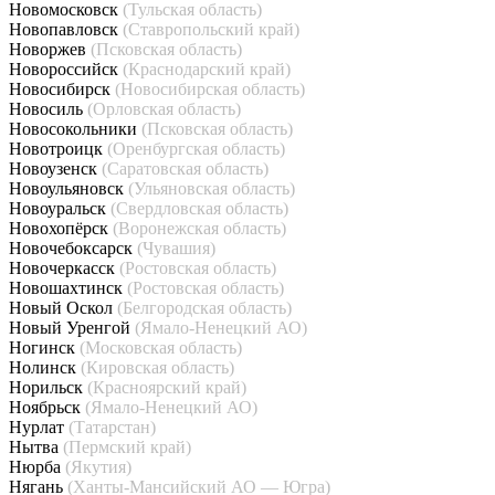
Новомосковск
(Тульская область)
Новопавловск
(Ставропольский край)
Новоржев
(Псковская область)
Новороссийск
(Краснодарский край)
Новосибирск
(Новосибирская область)
Новосиль
(Орловская область)
Новосокольники
(Псковская область)
Новотроицк
(Оренбургская область)
Новоузенск
(Саратовская область)
Новоульяновск
(Ульяновская область)
Новоуральск
(Свердловская область)
Новохопёрск
(Воронежская область)
Новочебоксарск
(Чувашия)
Новочеркасск
(Ростовская область)
Новошахтинск
(Ростовская область)
Новый Оскол
(Белгородская область)
Новый Уренгой
(Ямало-Ненецкий АО)
Ногинск
(Московская область)
Нолинск
(Кировская область)
Норильск
(Красноярский край)
Ноябрьск
(Ямало-Ненецкий АО)
Нурлат
(Татарстан)
Нытва
(Пермский край)
Нюрба
(Якутия)
Нягань
(Ханты-Мансийский АО — Югра)