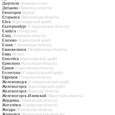
Дюртюли
(Башкортостан)
Дятьково
(Брянская область)
Евпатория
(Крым)
Егорьевск
(Московская область)
Ейск
(Краснодарский край)
Екатеринбург
(Свердловская область)
Елабуга
(Татарстан)
Елец
(Липецкая область)
Елизово
(Камчатский край)
Ельня
(Смоленская область)
Еманжелинск
(Челябинская область)
Емва
(Коми)
Енисейск
(Красноярский край)
Ермолино
(Калужская область)
Ершов
(Саратовская область)
Ессентуки
(Ставропольский край)
Ефремов
(Тульская область)
Железноводск
(Ставропольский край)
Железногорск
(Красноярский край)
Железногорск
(Курская область)
Железногорск-Илимский
(Иркутская область)
Жердевка
(Тамбовская область)
Жигулёвск
(Самарская область)
Жиздра
(Калужская область)
Жирновск
(Волгоградская область)