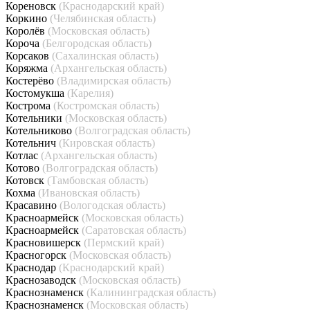
Кореновск
(Краснодарский край)
Коркино
(Челябинская область)
Королёв
(Московская область)
Короча
(Белгородская область)
Корсаков
(Сахалинская область)
Коряжма
(Архангельская область)
Костерёво
(Владимирская область)
Костомукша
(Карелия)
Кострома
(Костромская область)
Котельники
(Московская область)
Котельниково
(Волгоградская область)
Котельнич
(Кировская область)
Котлас
(Архангельская область)
Котово
(Волгоградская область)
Котовск
(Тамбовская область)
Кохма
(Ивановская область)
Красавино
(Вологодская область)
Красноармейск
(Московская область)
Красноармейск
(Саратовская область)
Красновишерск
(Пермский край)
Красногорск
(Московская область)
Краснодар
(Краснодарский край)
Краснозаводск
(Московская область)
Краснознаменск
(Калининградская область)
Краснознаменск
(Московская область)