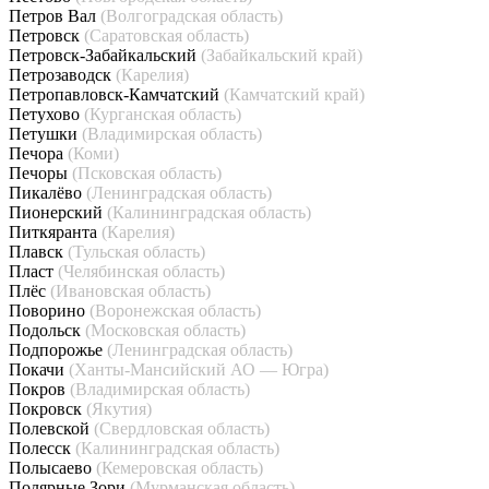
Петров Вал
(Волгоградская область)
Петровск
(Саратовская область)
Петровск-Забайкальский
(Забайкальский край)
Петрозаводск
(Карелия)
Петропавловск-Камчатский
(Камчатский край)
Петухово
(Курганская область)
Петушки
(Владимирская область)
Печора
(Коми)
Печоры
(Псковская область)
Пикалёво
(Ленинградская область)
Пионерский
(Калининградская область)
Питкяранта
(Карелия)
Плавск
(Тульская область)
Пласт
(Челябинская область)
Плёс
(Ивановская область)
Поворино
(Воронежская область)
Подольск
(Московская область)
Подпорожье
(Ленинградская область)
Покачи
(Ханты-Мансийский АО — Югра)
Покров
(Владимирская область)
Покровск
(Якутия)
Полевской
(Свердловская область)
Полесск
(Калининградская область)
Полысаево
(Кемеровская область)
Полярные Зори
(Мурманская область)