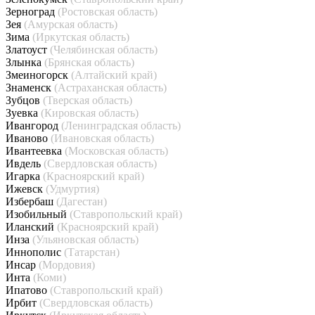
Зерноград
(Ростовская область)
Зея
(Амурская область)
Зима
(Иркутская область)
Златоуст
(Челябинская область)
Злынка
(Брянская область)
Змеиногорск
(Алтайский край)
Знаменск
(Астраханская область)
Зубцов
(Тверская область)
Зуевка
(Кировская область)
Ивангород
(Ленинградская область)
Иваново
(Ивановская область)
Ивантеевка
(Московская область)
Ивдель
(Свердловская область)
Игарка
(Красноярский край)
Ижевск
(Удмуртия)
Избербаш
(Дагестан)
Изобильный
(Ставропольский край)
Иланский
(Красноярский край)
Инза
(Ульяновская область)
Иннополис
(Татарстан)
Инсар
(Мордовия)
Инта
(Коми)
Ипатово
(Ставропольский край)
Ирбит
(Свердловская область)