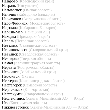
Назарово
(Красноярский край)
Назрань
(Ингушетия)
Называевск
(Омская область)
Нальчик
(Кабардино-Балкария)
Нариманов
(Астраханская область)
Наро-Фоминск
(Московская область)
Нарткала
(Кабардино-Балкария)
Нарьян-Мар
(Ненецкий АО)
Находка
(Приморский край)
Невель
(Псковская область)
Невельск
(Сахалинская область)
Невинномысск
(Ставропольский край)
Невьянск
(Свердловская область)
Нелидово
(Тверская область)
Неман
(Калининградская область)
Нерехта
(Костромская область)
Нерчинск
(Забайкальский край)
Нерюнгри
(Якутия)
Нестеров
(Калининградская область)
Нефтегорск
(Самарская область)
Нефтекамск
(Башкортостан)
Нефтекумск
(Ставропольский край)
Нефтеюганск
(Ханты-Мансийский АО — Югра)
Нея
(Костромская область)
Нижневартовск
(Ханты-Мансийский АО — Югра)