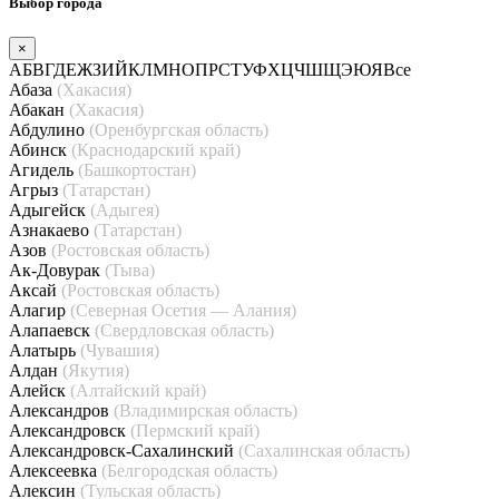
Выбор города
×
А
Б
В
Г
Д
Е
Ж
З
И
Й
К
Л
М
Н
О
П
Р
С
Т
У
Ф
Х
Ц
Ч
Ш
Щ
Э
Ю
Я
Все
Абаза
(Хакасия)
Абакан
(Хакасия)
Абдулино
(Оренбургская область)
Абинск
(Краснодарский край)
Агидель
(Башкортостан)
Агрыз
(Татарстан)
Адыгейск
(Адыгея)
Азнакаево
(Татарстан)
Азов
(Ростовская область)
Ак-Довурак
(Тыва)
Аксай
(Ростовская область)
Алагир
(Северная Осетия — Алания)
Алапаевск
(Свердловская область)
Алатырь
(Чувашия)
Алдан
(Якутия)
Алейск
(Алтайский край)
Александров
(Владимирская область)
Александровск
(Пермский край)
Александровск-Сахалинский
(Сахалинская область)
Алексеевка
(Белгородская область)
Алексин
(Тульская область)