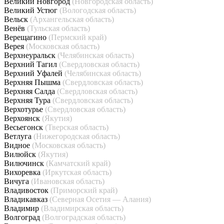
Великий Новгород
(Новгородская область)
Великий Устюг
(Вологодская область)
Вельск
(Архангельская область)
Венёв
(Тульская область)
Верещагино
(Пермский край)
Верея
(Московская область)
Верхнеуральск
(Челябинская область)
Верхний Тагил
(Свердловская область)
Верхний Уфалей
(Челябинская область)
Верхняя Пышма
(Свердловская область)
Верхняя Салда
(Свердловская область)
Верхняя Тура
(Свердловская область)
Верхотурье
(Свердловская область)
Верхоянск
(Якутия)
Весьегонск
(Тверская область)
Ветлуга
(Нижегородская область)
Видное
(Московская область)
Вилюйск
(Якутия)
Вилючинск
(Камчатский край)
Вихоревка
(Иркутская область)
Вичуга
(Ивановская область)
Владивосток
(Приморский край)
Владикавказ
(Северная Осетия — Алания)
Владимир
(Владимирская область)
Волгоград
(Волгоградская область)