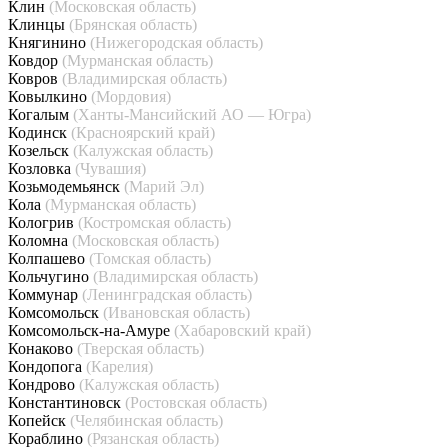
Клин
(Московская область)
Клинцы
(Брянская область)
Княгинино
(Нижегородская область)
Ковдор
(Мурманская область)
Ковров
(Владимирская область)
Ковылкино
(Мордовия)
Когалым
(Ханты-Мансийский АО — Югра)
Кодинск
(Красноярский край)
Козельск
(Калужская область)
Козловка
(Чувашия)
Козьмодемьянск
(Марий Эл)
Кола
(Мурманская область)
Кологрив
(Костромская область)
Коломна
(Московская область)
Колпашево
(Томская область)
Кольчугино
(Владимирская область)
Коммунар
(Ленинградская область)
Комсомольск
(Ивановская область)
Комсомольск-на-Амуре
(Хабаровский край)
Конаково
(Тверская область)
Кондопога
(Карелия)
Кондрово
(Калужская область)
Константиновск
(Ростовская область)
Копейск
(Челябинская область)
Кораблино
(Рязанская область)