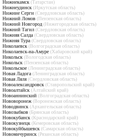
Нижнекамск
(Татарстан)
Нижнеудинск
(Иркутская область)
Нижние Серги
(Свердловская область)
Нижний Ломов
(Пензенская область)
Нижний Новгород
(Нижегородская область)
Нижний Тагил
(Свердловская область)
Нижняя Салда
(Свердловская область)
Нижняя Тура
(Свердловская область)
Николаевск
(Волгоградская область)
Николаевск-на-Амуре
(Хабаровский край)
Никольск
(Вологодская область)
Никольск
(Пензенская область)
Никольское
(Ленинградская область)
Новая Ладога
(Ленинградская область)
Новая Ляля
(Свердловская область)
Новоалександровск
(Ставропольский край)
Новоалтайск
(Алтайский край)
Новоаннинский
(Волгоградская область)
Нововоронеж
(Воронежская область)
Новодвинск
(Архангельская область)
Новозыбков
(Брянская область)
Новокубанск
(Краснодарский край)
Новокузнецк
(Кемеровская область)
Новокуйбышевск
(Самарская область)
Новомичуринск
(Рязанская область)