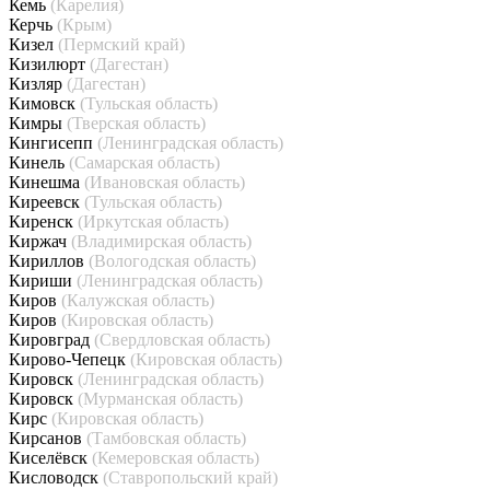
Кемь
(Карелия)
Керчь
(Крым)
Кизел
(Пермский край)
Кизилюрт
(Дагестан)
Кизляр
(Дагестан)
Кимовск
(Тульская область)
Кимры
(Тверская область)
Кингисепп
(Ленинградская область)
Кинель
(Самарская область)
Кинешма
(Ивановская область)
Киреевск
(Тульская область)
Киренск
(Иркутская область)
Киржач
(Владимирская область)
Кириллов
(Вологодская область)
Кириши
(Ленинградская область)
Киров
(Калужская область)
Киров
(Кировская область)
Кировград
(Свердловская область)
Кирово-Чепецк
(Кировская область)
Кировск
(Ленинградская область)
Кировск
(Мурманская область)
Кирс
(Кировская область)
Кирсанов
(Тамбовская область)
Киселёвск
(Кемеровская область)
Кисловодск
(Ставропольский край)