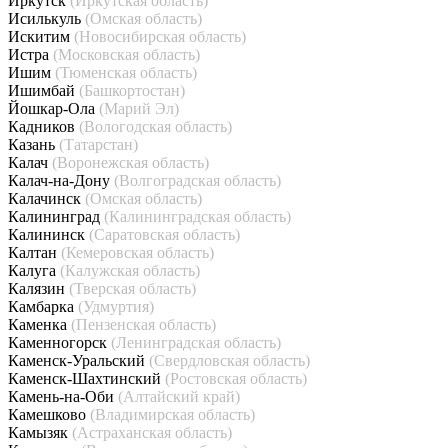
Иркутск
(Иркутская область)
Исилькуль
(Омская область)
Искитим
(Новосибирская область)
Истра
(Московская область)
Ишим
(Тюменская область)
Ишимбай
(Башкортостан)
Йошкар-Ола
(Марий Эл)
Кадников
(Вологодская область)
Казань
(Татарстан)
Калач
(Воронежская область)
Калач-на-Дону
(Волгоградская область)
Калачинск
(Омская область)
Калининград
(Калининградская область)
Калининск
(Саратовская область)
Калтан
(Кемеровская область)
Калуга
(Калужская область)
Калязин
(Тверская область)
Камбарка
(Удмуртия)
Каменка
(Пензенская область)
Каменногорск
(Ленинградская область)
Каменск-Уральский
(Свердловская область)
Каменск-Шахтинский
(Ростовская область)
Камень-на-Оби
(Алтайский край)
Камешково
(Владимирская область)
Камызяк
(Астраханская область)