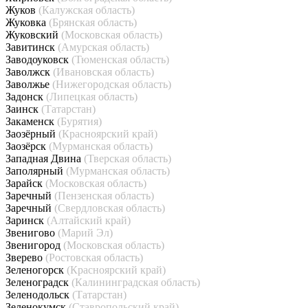
Жуков
(Калужская область)
Жуковка
(Брянская область)
Жуковский
(Московская область)
Завитинск
(Амурская область)
Заводоуковск
(Тюменская область)
Заволжск
(Ивановская область)
Заволжье
(Нижегородская область)
Задонск
(Липецкая область)
Заинск
(Татарстан)
Закаменск
(Бурятия)
Заозёрный
(Красноярский край)
Заозёрск
(Мурманская область)
Западная Двина
(Тверская область)
Заполярный
(Мурманская область)
Зарайск
(Московская область)
Заречный
(Пензенская область)
Заречный
(Свердловская область)
Заринск
(Алтайский край)
Звенигово
(Марий Эл)
Звенигород
(Московская область)
Зверево
(Ростовская область)
Зеленогорск
(Красноярский край)
Зеленоградск
(Калининградская область)
Зеленодольск
(Татарстан)
Зеленокумск
(Ставропольский край)