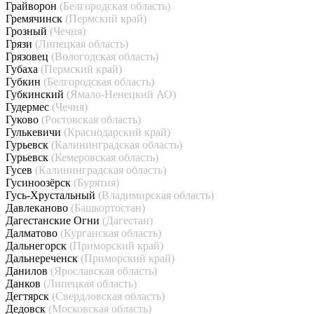
Грайворон
(Белгородская область)
Гремячинск
(Пермский край)
Грозный
(Чечня)
Грязи
(Липецкая область)
Грязовец
(Вологодская область)
Губаха
(Пермский край)
Губкин
(Белгородская область)
Губкинский
(Ямало-Ненецкий АО)
Гудермес
(Чечня)
Гуково
(Ростовская область)
Гулькевичи
(Краснодарский край)
Гурьевск
(Калининградская область)
Гурьевск
(Кемеровская область)
Гусев
(Калининградская область)
Гусиноозёрск
(Бурятия)
Гусь-Хрустальный
(Владимирская область)
Давлеканово
(Башкортостан)
Дагестанские Огни
(Дагестан)
Далматово
(Курганская область)
Дальнегорск
(Приморский край)
Дальнереченск
(Приморский край)
Данилов
(Ярославская область)
Данков
(Липецкая область)
Дегтярск
(Свердловская область)
Дедовск
(Московская область)