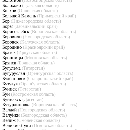
Болотное
(Новосибирская область)
Болохово
(Тульская область)
Болхов
(Орловская область)
Большой Камень
(Приморский край)
Бор
(Нижегородская область)
Борзя
(Забайкальский край)
Борисоглебск
(Воронежская область)
Боровичи
(Новгородская область)
Боровск
(Калужская область)
Бородино
(Красноярский край)
Братск
(Иркутская область)
Бронницы
(Московская область)
Брянск
(Брянская область)
Бугульма
(Татарстан)
Бугуруслан
(Оренбургская область)
Будённовск
(Ставропольский край)
Бузулук
(Оренбургская область)
Буинск
(Татарстан)
Буй
(Костромская область)
Буйнакск
(Дагестан)
Бутурлиновка
(Воронежская область)
Валдай
(Новгородская область)
Валуйки
(Белгородская область)
Велиж
(Смоленская область)
Великие Луки
(Псковская область)