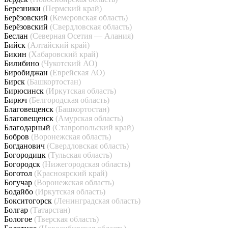
Березники
(Пермский край)
Берёзовский
(Кемеровская область)
Берёзовский
(Свердловская область)
Беслан
(Северная Осетия — Алания)
Бийск
(Алтайский край)
Бикин
(Хабаровский край)
Билибино
(Чукотский АО)
Биробиджан
(Еврейская АО)
Бирск
(Башкортостан)
Бирюсинск
(Иркутская область)
Бирюч
(Белгородская область)
Благовещенск
(Башкортостан)
Благовещенск
(Амурская область)
Благодарный
(Ставропольский край)
Бобров
(Воронежская область)
Богданович
(Свердловская область)
Богородицк
(Тульская область)
Богородск
(Нижегородская область)
Боготол
(Красноярский край)
Богучар
(Воронежская область)
Бодайбо
(Иркутская область)
Бокситогорск
(Ленинградская область)
Болгар
(Татарстан)
Бологое
(Тверская область)