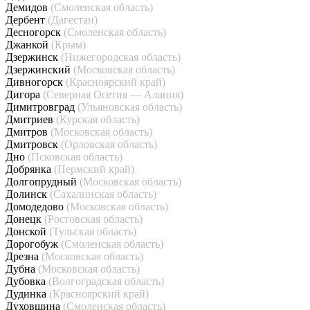
Демидов
(Смоленская область)
Дербент
(Дагестан)
Десногорск
(Смоленская область)
Джанкой
(Крым)
Дзержинск
(Нижегородская область)
Дзержинский
(Московская область)
Дивногорск
(Красноярский край)
Дигора
(Северная Осетия — Алания)
Димитровград
(Ульяновская область)
Дмитриев
(Курская область)
Дмитров
(Московская область)
Дмитровск
(Орловская область)
Дно
(Псковская область)
Добрянка
(Пермский край)
Долгопрудный
(Московская область)
Долинск
(Сахалинская область)
Домодедово
(Московская область)
Донецк
(Ростовская область)
Донской
(Тульская область)
Дорогобуж
(Смоленская область)
Дрезна
(Московская область)
Дубна
(Московская область)
Дубовка
(Волгоградская область)
Дудинка
(Красноярский край)
Духовщина
(Смоленская область)