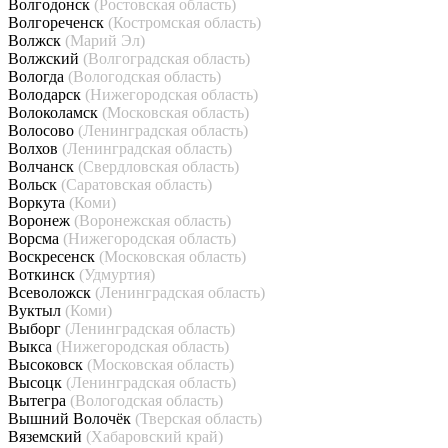
Волгодонск
(Ростовская область)
Волгореченск
(Костромская область)
Волжск
(Марий Эл)
Волжский
(Волгоградская область)
Вологда
(Вологодская область)
Володарск
(Нижегородская область)
Волоколамск
(Московская область)
Волосово
(Ленинградская область)
Волхов
(Ленинградская область)
Волчанск
(Свердловская область)
Вольск
(Саратовская область)
Воркута
(Коми)
Воронеж
(Воронежская область)
Ворсма
(Нижегородская область)
Воскресенск
(Московская область)
Воткинск
(Удмуртия)
Всеволожск
(Ленинградская область)
Вуктыл
(Коми)
Выборг
(Ленинградская область)
Выкса
(Нижегородская область)
Высоковск
(Московская область)
Высоцк
(Ленинградская область)
Вытегра
(Вологодская область)
Вышний Волочёк
(Тверская область)
Вяземский
(Хабаровский край)