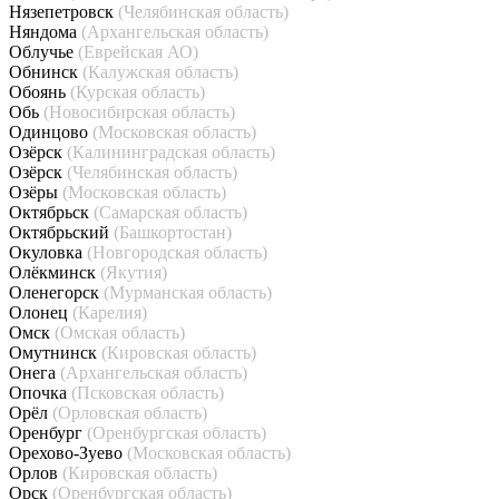
Нязепетровск
(Челябинская область)
Няндома
(Архангельская область)
Облучье
(Еврейская АО)
Обнинск
(Калужская область)
Обоянь
(Курская область)
Обь
(Новосибирская область)
Одинцово
(Московская область)
Озёрск
(Калининградская область)
Озёрск
(Челябинская область)
Озёры
(Московская область)
Октябрьск
(Самарская область)
Октябрьский
(Башкортостан)
Окуловка
(Новгородская область)
Олёкминск
(Якутия)
Оленегорск
(Мурманская область)
Олонец
(Карелия)
Омск
(Омская область)
Омутнинск
(Кировская область)
Онега
(Архангельская область)
Опочка
(Псковская область)
Орёл
(Орловская область)
Оренбург
(Оренбургская область)
Орехово-Зуево
(Московская область)
Орлов
(Кировская область)
Орск
(Оренбургская область)