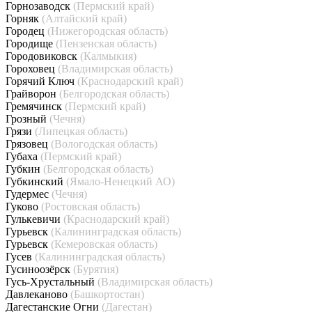
Горнозаводск
(Пермский край)
Горняк
(Алтайский край)
Городец
(Нижегородская область)
Городище
(Пензенская область)
Городовиковск
(Калмыкия)
Гороховец
(Владимирская область)
Горячий Ключ
(Краснодарский край)
Грайворон
(Белгородская область)
Гремячинск
(Пермский край)
Грозный
(Чечня)
Грязи
(Липецкая область)
Грязовец
(Вологодская область)
Губаха
(Пермский край)
Губкин
(Белгородская область)
Губкинский
(Ямало-Ненецкий АО)
Гудермес
(Чечня)
Гуково
(Ростовская область)
Гулькевичи
(Краснодарский край)
Гурьевск
(Калининградская область)
Гурьевск
(Кемеровская область)
Гусев
(Калининградская область)
Гусиноозёрск
(Бурятия)
Гусь-Хрустальный
(Владимирская область)
Давлеканово
(Башкортостан)
Дагестанские Огни
(Дагестан)