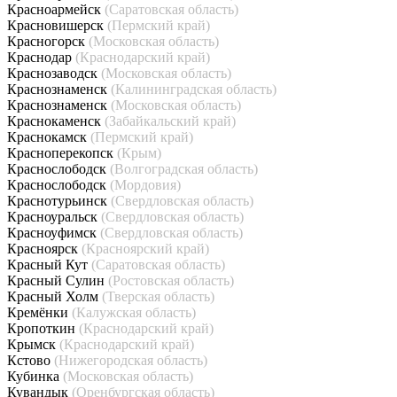
Красноармейск
(Саратовская область)
Красновишерск
(Пермский край)
Красногорск
(Московская область)
Краснодар
(Краснодарский край)
Краснозаводск
(Московская область)
Краснознаменск
(Калининградская область)
Краснознаменск
(Московская область)
Краснокаменск
(Забайкальский край)
Краснокамск
(Пермский край)
Красноперекопск
(Крым)
Краснослободск
(Волгоградская область)
Краснослободск
(Мордовия)
Краснотурьинск
(Свердловская область)
Красноуральск
(Свердловская область)
Красноуфимск
(Свердловская область)
Красноярск
(Красноярский край)
Красный Кут
(Саратовская область)
Красный Сулин
(Ростовская область)
Красный Холм
(Тверская область)
Кремёнки
(Калужская область)
Кропоткин
(Краснодарский край)
Крымск
(Краснодарский край)
Кстово
(Нижегородская область)
Кубинка
(Московская область)
Кувандык
(Оренбургская область)