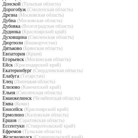
Донской
(Тульская область)
Дорогобуж
(Смоленская область)
Дрезна
(Московская область)
Дубна
(Московская область)
Дубовка
(Волгоградская область)
Дудинка
(Красноярский край)
Духовщина
(Смоленская область)
Дюртюли
(Башкортостан)
Дятьково
(Брянская область)
Евпатория
(Крым)
Егорьевск
(Московская область)
Ейск
(Краснодарский край)
Екатеринбург
(Свердловская область)
Елабуга
(Татарстан)
Елец
(Липецкая область)
Елизово
(Камчатский край)
Ельня
(Смоленская область)
Еманжелинск
(Челябинская область)
Емва
(Коми)
Енисейск
(Красноярский край)
Ермолино
(Калужская область)
Ершов
(Саратовская область)
Ессентуки
(Ставропольский край)
Ефремов
(Тульская область)
Железноводск
(Ставропольский край)