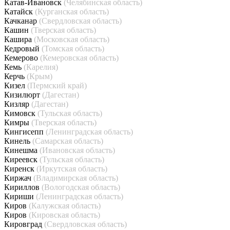
Катав-Ивановск
(Челябинская область)
Катайск
(Курганская область)
Качканар
(Свердловская область)
Кашин
(Тверская область)
Кашира
(Московская область)
Кедровый
(Томская область)
Кемерово
(Кемеровская область)
Кемь
(Карелия)
Керчь
(Крым)
Кизел
(Пермский край)
Кизилюрт
(Дагестан)
Кизляр
(Дагестан)
Кимовск
(Тульская область)
Кимры
(Тверская область)
Кингисепп
(Ленинградская область)
Кинель
(Самарская область)
Кинешма
(Ивановская область)
Киреевск
(Тульская область)
Киренск
(Иркутская область)
Киржач
(Владимирская область)
Кириллов
(Вологодская область)
Кириши
(Ленинградская область)
Киров
(Калужская область)
Киров
(Кировская область)
Кировград
(Свердловская область)