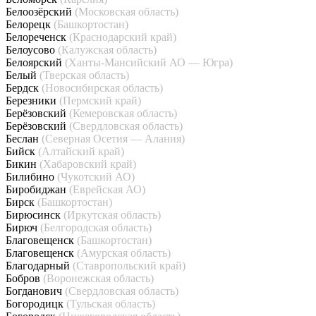
Белоозёрский
(Московская область)
Белорецк
(Башкортостан)
Белореченск
(Краснодарский край)
Белоусово
(Калужская область)
Белоярский
(Ханты-Мансийский АО — Югра)
Белый
(Тверская область)
Бердск
(Новосибирская область)
Березники
(Пермский край)
Берёзовский
(Кемеровская область)
Берёзовский
(Свердловская область)
Беслан
(Северная Осетия — Алания)
Бийск
(Алтайский край)
Бикин
(Хабаровский край)
Билибино
(Чукотский АО)
Биробиджан
(Еврейская АО)
Бирск
(Башкортостан)
Бирюсинск
(Иркутская область)
Бирюч
(Белгородская область)
Благовещенск
(Башкортостан)
Благовещенск
(Амурская область)
Благодарный
(Ставропольский край)
Бобров
(Воронежская область)
Богданович
(Свердловская область)
Богородицк
(Тульская область)