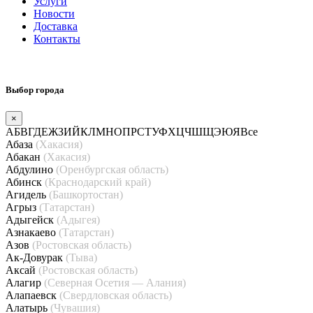
Услуги
Новости
Доставка
Контакты
Выбор города
×
А
Б
В
Г
Д
Е
Ж
З
И
Й
К
Л
М
Н
О
П
Р
С
Т
У
Ф
Х
Ц
Ч
Ш
Щ
Э
Ю
Я
Все
Абаза
(Хакасия)
Абакан
(Хакасия)
Абдулино
(Оренбургская область)
Абинск
(Краснодарский край)
Агидель
(Башкортостан)
Агрыз
(Татарстан)
Адыгейск
(Адыгея)
Азнакаево
(Татарстан)
Азов
(Ростовская область)
Ак-Довурак
(Тыва)
Аксай
(Ростовская область)
Алагир
(Северная Осетия — Алания)
Алапаевск
(Свердловская область)
Алатырь
(Чувашия)