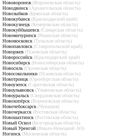
Нововоронеж
(Воронежская область)
Новодвинск
(Архангельская область)
Новозыбков
(Брянская область)
Новокубанск
(Краснодарский край)
Новокузнецк
(Кемеровская область)
Новокуйбышевск
(Самарская область)
Новомичуринск
(Рязанская область)
Новомосковск
(Тульская область)
Новопавловск
(Ставропольский край)
Новоржев
(Псковская область)
Новороссийск
(Краснодарский край)
Новосибирск
(Новосибирская область)
Новосиль
(Орловская область)
Новосокольники
(Псковская область)
Новотроицк
(Оренбургская область)
Новоузенск
(Саратовская область)
Новоульяновск
(Ульяновская область)
Новоуральск
(Свердловская область)
Новохопёрск
(Воронежская область)
Новочебоксарск
(Чувашия)
Новочеркасск
(Ростовская область)
Новошахтинск
(Ростовская область)
Новый Оскол
(Белгородская область)
Новый Уренгой
(Ямало-Ненецкий АО)
Ногинск
(Московская область)