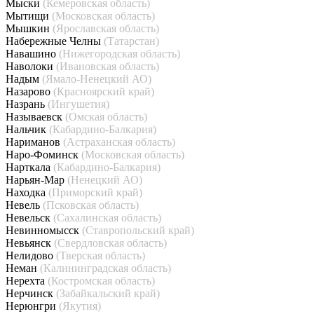
Мыски
(Кемеровская область)
Мытищи
(Московская область)
Мышкин
(Ярославская область)
Набережные Челны
(Татарстан)
Навашино
(Нижегородская область)
Наволоки
(Ивановская область)
Надым
(Ямало-Ненецкий АО)
Назарово
(Красноярский край)
Назрань
(Ингушетия)
Называевск
(Омская область)
Нальчик
(Кабардино-Балкария)
Нариманов
(Астраханская область)
Наро-Фоминск
(Московская область)
Нарткала
(Кабардино-Балкария)
Нарьян-Мар
(Ненецкий АО)
Находка
(Приморский край)
Невель
(Псковская область)
Невельск
(Сахалинская область)
Невинномысск
(Ставропольский край)
Невьянск
(Свердловская область)
Нелидово
(Тверская область)
Неман
(Калининградская область)
Нерехта
(Костромская область)
Нерчинск
(Забайкальский край)
Нерюнгри
(Якутия)