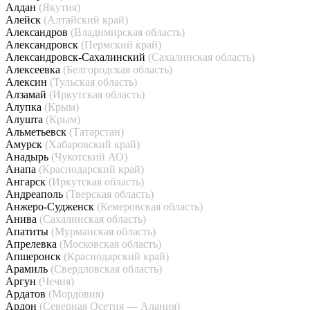
Алдан
(Якутия)
Алейск
(Алтайский край)
Александров
(Владимирская область)
Александровск
(Пермский край)
Александровск-Сахалинский
(Сахалинская область)
Алексеевка
(Белгородская область)
Алексин
(Тульская область)
Алзамай
(Иркутская область)
Алупка
(Крым)
Алушта
(Крым)
Альметьевск
(Татарстан)
Амурск
(Хабаровский край)
Анадырь
(Чукотский АО)
Анапа
(Краснодарский край)
Ангарск
(Иркутская область)
Андреаполь
(Тверская область)
Анжеро-Судженск
(Кемеровская область)
Анива
(Сахалинская область)
Апатиты
(Мурманская область)
Апрелевка
(Московская область)
Апшеронск
(Краснодарский край)
Арамиль
(Свердловская область)
Аргун
(Чечня)
Ардатов
(Мордовия)
Ардон
(Северная Осетия — Алания)