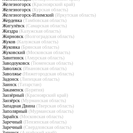
Железногорск
(Красноярский край)
Железногорск
(Курская область)
Железногорск-Илимский
(Иркутская область)
Жердевка
(Тамбовская область)
Жигулёвск
(Самарская область)
Жиздра
(Калужская область)
Жирновск
(Волгоградская область)
Жуков
(Калужская область)
Жуковка
(Брянская область)
Жуковский
(Московская область)
Завитинск
(Амурская область)
Заводоуковск
(Тюменская область)
Заволжск
(Ивановская область)
Заволжье
(Нижегородская область)
Задонск
(Липецкая область)
Заинск
(Татарстан)
Закаменск
(Бурятия)
Заозёрный
(Красноярский край)
Заозёрск
(Мурманская область)
Западная Двина
(Тверская область)
Заполярный
(Мурманская область)
Зарайск
(Московская область)
Заречный
(Пензенская область)
Заречный
(Свердловская область)
Заринск
(Алтайский край)