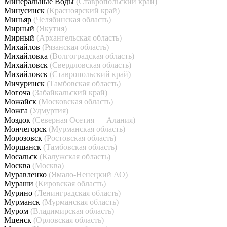
Минеральные Воды
(Ставропольский край)
Минусинск
(Красноярский край)
Миньяр
(Челябинская область)
Мирный
(Якутия)
Мирный
(Архангельская область)
Михайлов
(Рязанская область)
Михайловка
(Волгоградская область)
Михайловск
(Свердловская область)
Михайловск
(Ставропольский край)
Мичуринск
(Тамбовская область)
Могоча
(Забайкальский край)
Можайск
(Московская область)
Можга
(Удмуртия)
Моздок
(Северная Осетия — Алания)
Мончегорск
(Мурманская область)
Морозовск
(Ростовская область)
Моршанск
(Тамбовская область)
Мосальск
(Калужская область)
Москва
(Москва)
Муравленко
(Ямало-Ненецкий АО)
Мураши
(Кировская область)
Мурино
(Ленинградская область)
Мурманск
(Мурманская область)
Муром
(Владимирская область)
Мценск
(Орловская область)