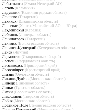
Лабытнанги
(Ямало-Ненецкий АО)
Лагань
(Калмыкия)
Ладушкин
(Калининградская область)
Лаишево
(Татарстан)
Лакинск
(Владимирская область)
Лангепас
(Ханты-Мансийский АО — Югра)
Лахденпохья
(Карелия)
Лебедянь
(Липецкая область)
Лениногорск
(Татарстан)
Ленинск
(Волгоградская область)
Ленинск-Кузнецкий
(Кемеровская область)
Ленск
(Якутия)
Лермонтов
(Ставропольский край)
Лесной
(Свердловская область)
Лесозаводск
(Приморский край)
Лесосибирск
(Красноярский край)
Ливны
(Орловская область)
Ликино-Дулёво
(Московская область)
Липецк
(Липецкая область)
Липки
(Тульская область)
Лиски
(Воронежская область)
Лихославль
(Тверская область)
Лобня
(Московская область)
Лодейное Поле
(Ленинградская область)
Лосино-Петровский
(Московская область)