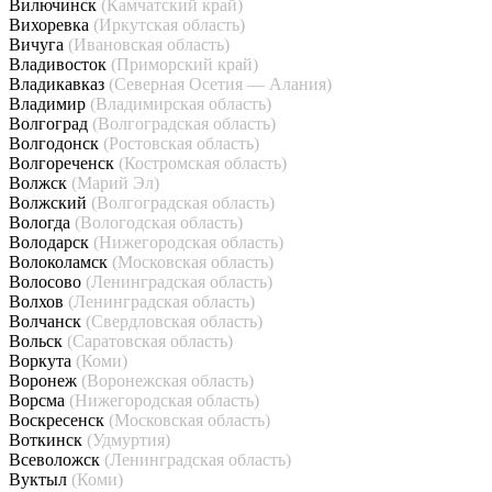
Вилючинск
(Камчатский край)
Вихоревка
(Иркутская область)
Вичуга
(Ивановская область)
Владивосток
(Приморский край)
Владикавказ
(Северная Осетия — Алания)
Владимир
(Владимирская область)
Волгоград
(Волгоградская область)
Волгодонск
(Ростовская область)
Волгореченск
(Костромская область)
Волжск
(Марий Эл)
Волжский
(Волгоградская область)
Вологда
(Вологодская область)
Володарск
(Нижегородская область)
Волоколамск
(Московская область)
Волосово
(Ленинградская область)
Волхов
(Ленинградская область)
Волчанск
(Свердловская область)
Вольск
(Саратовская область)
Воркута
(Коми)
Воронеж
(Воронежская область)
Ворсма
(Нижегородская область)
Воскресенск
(Московская область)
Воткинск
(Удмуртия)
Всеволожск
(Ленинградская область)
Вуктыл
(Коми)