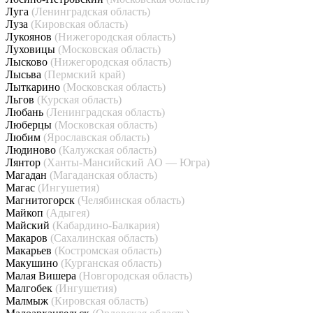
Луга
(Ленинградская область)
Луза
(Кировская область)
Лукоянов
(Нижегородская область)
Луховицы
(Московская область)
Лысково
(Нижегородская область)
Лысьва
(Пермский край)
Лыткарино
(Московская область)
Льгов
(Курская область)
Любань
(Ленинградская область)
Люберцы
(Московская область)
Любим
(Ярославская область)
Людиново
(Калужская область)
Лянтор
(Ханты-Мансийский АО — Югра)
Магадан
(Магаданская область)
Магас
(Ингушетия)
Магнитогорск
(Челябинская область)
Майкоп
(Адыгея)
Майский
(Кабардино-Балкария)
Макаров
(Сахалинская область)
Макарьев
(Костромская область)
Макушино
(Курганская область)
Малая Вишера
(Новгородская область)
Малгобек
(Ингушетия)
Малмыж
(Кировская область)