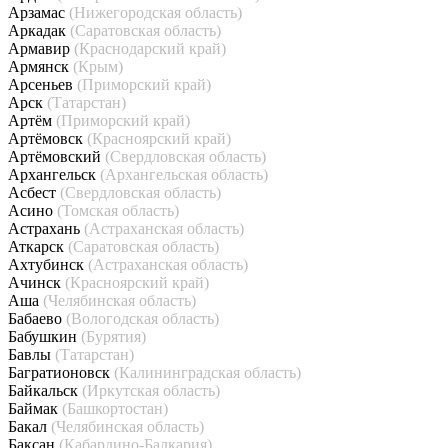
Арзамас
(Нижегородская область)
Аркадак
(Саратовская область)
Армавир
(Краснодарский край)
Армянск
(Крым)
Арсеньев
(Приморский край)
Арск
(Татарстан)
Артём
(Приморский край)
Артёмовск
(Красноярский край)
Артёмовский
(Свердловская область)
Архангельск
(Архангельская область)
Асбест
(Свердловская область)
Асино
(Томская область)
Астрахань
(Астраханская область)
Аткарск
(Саратовская область)
Ахтубинск
(Астраханская область)
Ачинск
(Красноярский край)
Аша
(Челябинская область)
Бабаево
(Вологодская область)
Бабушкин
(Бурятия)
Бавлы
(Татарстан)
Багратионовск
(Калининградская область)
Байкальск
(Иркутская область)
Баймак
(Башкортостан)
Бакал
(Челябинская область)
Баксан
(Кабардино-Балкария)