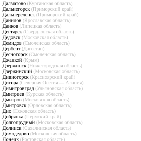
Далматово
(Курганская область)
Дальнегорск
(Приморский край)
Дальнереченск
(Приморский край)
Данилов
(Ярославская область)
Данков
(Липецкая область)
Дегтярск
(Свердловская область)
Дедовск
(Московская область)
Демидов
(Смоленская область)
Дербент
(Дагестан)
Десногорск
(Смоленская область)
Джанкой
(Крым)
Дзержинск
(Нижегородская область)
Дзержинский
(Московская область)
Дивногорск
(Красноярский край)
Дигора
(Северная Осетия — Алания)
Димитровград
(Ульяновская область)
Дмитриев
(Курская область)
Дмитров
(Московская область)
Дмитровск
(Орловская область)
Дно
(Псковская область)
Добрянка
(Пермский край)
Долгопрудный
(Московская область)
Долинск
(Сахалинская область)
Домодедово
(Московская область)
Донецк
(Ростовская область)