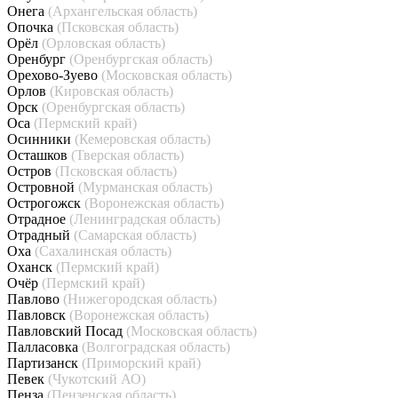
Онега
(Архангельская область)
Опочка
(Псковская область)
Орёл
(Орловская область)
Оренбург
(Оренбургская область)
Орехово-Зуево
(Московская область)
Орлов
(Кировская область)
Орск
(Оренбургская область)
Оса
(Пермский край)
Осинники
(Кемеровская область)
Осташков
(Тверская область)
Остров
(Псковская область)
Островной
(Мурманская область)
Острогожск
(Воронежская область)
Отрадное
(Ленинградская область)
Отрадный
(Самарская область)
Оха
(Сахалинская область)
Оханск
(Пермский край)
Очёр
(Пермский край)
Павлово
(Нижегородская область)
Павловск
(Воронежская область)
Павловский Посад
(Московская область)
Палласовка
(Волгоградская область)
Партизанск
(Приморский край)
Певек
(Чукотский АО)
Пенза
(Пензенская область)