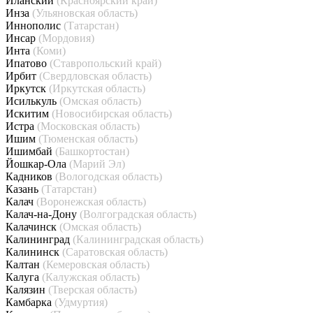
Иланский
(Красноярский край)
Инза
(Ульяновская область)
Иннополис
(Татарстан)
Инсар
(Мордовия)
Инта
(Коми)
Ипатово
(Ставропольский край)
Ирбит
(Свердловская область)
Иркутск
(Иркутская область)
Исилькуль
(Омская область)
Искитим
(Новосибирская область)
Истра
(Московская область)
Ишим
(Тюменская область)
Ишимбай
(Башкортостан)
Йошкар-Ола
(Марий Эл)
Кадников
(Вологодская область)
Казань
(Татарстан)
Калач
(Воронежская область)
Калач-на-Дону
(Волгоградская область)
Калачинск
(Омская область)
Калининград
(Калининградская область)
Калининск
(Саратовская область)
Калтан
(Кемеровская область)
Калуга
(Калужская область)
Калязин
(Тверская область)
Камбарка
(Удмуртия)