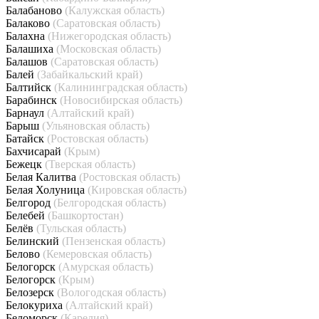
Балабаново
(Калужская область)
Балаково
(Саратовская область)
Балахна
(Нижегородская область)
Балашиха
(Московская область)
Балашов
(Саратовская область)
Балей
(Забайкальский край)
Балтийск
(Калининградская область)
Барабинск
(Новосибирская область)
Барнаул
(Алтайский край)
Барыш
(Ульяновская область)
Батайск
(Ростовская область)
Бахчисарай
(Крым)
Бежецк
(Тверская область)
Белая Калитва
(Ростовская область)
Белая Холуница
(Кировская область)
Белгород
(Белгородская область)
Белебей
(Башкортостан)
Белёв
(Тульская область)
Белинский
(Пензенская область)
Белово
(Кемеровская область)
Белогорск
(Амурская область)
Белогорск
(Крым)
Белозерск
(Вологодская область)
Белокуриха
(Алтайский край)
Беломорск
(Карелия)