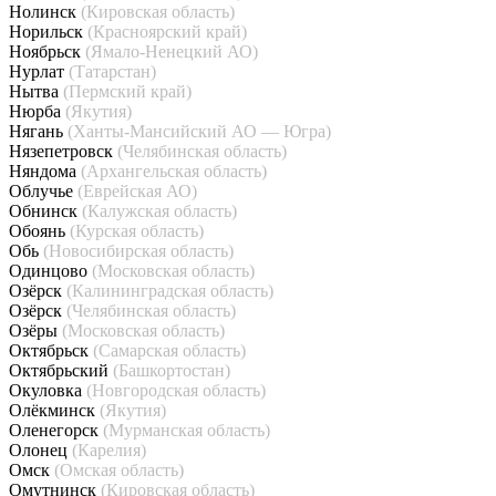
Нолинск
(Кировская область)
Норильск
(Красноярский край)
Ноябрьск
(Ямало-Ненецкий АО)
Нурлат
(Татарстан)
Нытва
(Пермский край)
Нюрба
(Якутия)
Нягань
(Ханты-Мансийский АО — Югра)
Нязепетровск
(Челябинская область)
Няндома
(Архангельская область)
Облучье
(Еврейская АО)
Обнинск
(Калужская область)
Обоянь
(Курская область)
Обь
(Новосибирская область)
Одинцово
(Московская область)
Озёрск
(Калининградская область)
Озёрск
(Челябинская область)
Озёры
(Московская область)
Октябрьск
(Самарская область)
Октябрьский
(Башкортостан)
Окуловка
(Новгородская область)
Олёкминск
(Якутия)
Оленегорск
(Мурманская область)
Олонец
(Карелия)
Омск
(Омская область)
Омутнинск
(Кировская область)