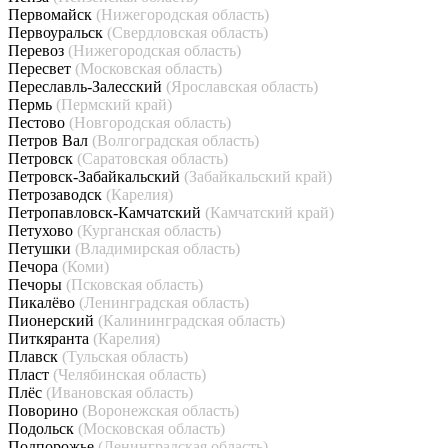
Первомайск
(Нижегородская область)
Первоуральск
(Свердловская область)
Перевоз
(Нижегородская область)
Пересвет
(Московская область)
Переславль-Залесский
(Ярославская область)
Пермь
(Пермский край)
Пестово
(Новгородская область)
Петров Вал
(Волгоградская область)
Петровск
(Саратовская область)
Петровск-Забайкальский
(Забайкальский край)
Петрозаводск
(Карелия)
Петропавловск-Камчатский
(Камчатский край)
Петухово
(Курганская область)
Петушки
(Владимирская область)
Печора
(Коми)
Печоры
(Псковская область)
Пикалёво
(Ленинградская область)
Пионерский
(Калининградская область)
Питкяранта
(Карелия)
Плавск
(Тульская область)
Пласт
(Челябинская область)
Плёс
(Ивановская область)
Поворино
(Воронежская область)
Подольск
(Московская область)
Подпорожье
(Ленинградская область)