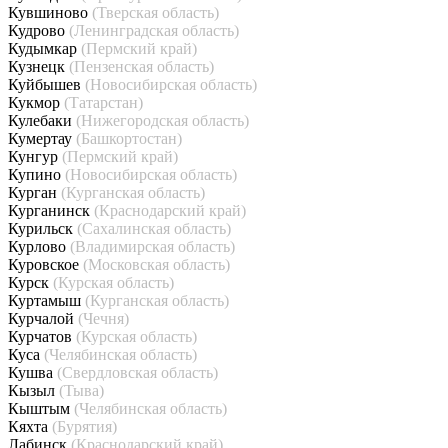
Кувшиново
(Тверская область)
Кудрово
(Ленинградская область)
Кудымкар
(Пермский край)
Кузнецк
(Пензенская область)
Куйбышев
(Новосибирская область)
Кукмор
(Татарстан)
Кулебаки
(Нижегородская область)
Кумертау
(Башкортостан)
Кунгур
(Пермский край)
Купино
(Новосибирская область)
Курган
(Курганская область)
Курганинск
(Краснодарский край)
Курильск
(Сахалинская область)
Курлово
(Владимирская область)
Куровское
(Московская область)
Курск
(Курская область)
Куртамыш
(Курганская область)
Курчалой
(Чечня)
Курчатов
(Курская область)
Куса
(Челябинская область)
Кушва
(Свердловская область)
Кызыл
(Тыва)
Кыштым
(Челябинская область)
Кяхта
(Бурятия)
Лабинск
(Краснодарский край)