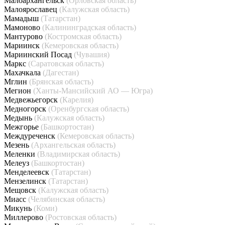
Малоархангельск
(Орловская область)
Малоярославец
(Калужская область)
Мамадыш
(Татарстан)
Мамоново
(Калининградская область)
Мантурово
(Костромская область)
Мариинск
(Кемеровская область)
Мариинский Посад
(Чувашия)
Маркс
(Саратовская область)
Махачкала
(Дагестан)
Мглин
(Брянская область)
Мегион
(Ханты-Мансийский АО — Югра)
Медвежьегорск
(Карелия)
Медногорск
(Оренбургская область)
Медынь
(Калужская область)
Межгорье
(Башкортостан)
Междуреченск
(Кемеровская область)
Мезень
(Архангельская область)
Меленки
(Владимирская область)
Мелеуз
(Башкортостан)
Менделеевск
(Татарстан)
Мензелинск
(Татарстан)
Мещовск
(Калужская область)
Миасс
(Челябинская область)
Микунь
(Коми)
Миллерово
(Ростовская область)