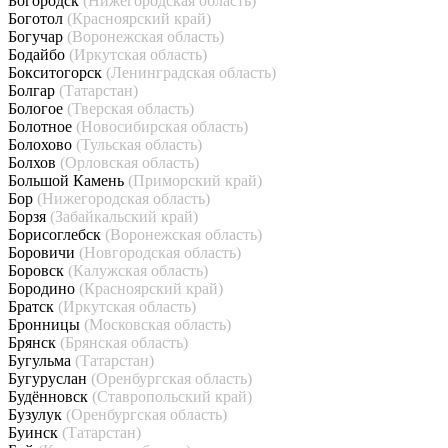
Богородск
(Нижегородская область)
Боготол
(Красноярский край)
Богучар
(Воронежская область)
Бодайбо
(Иркутская область)
Бокситогорск
(Ленинградская область)
Болгар
(Татарстан)
Бологое
(Тверская область)
Болотное
(Новосибирская область)
Болохово
(Тульская область)
Болхов
(Орловская область)
Большой Камень
(Приморский край)
Бор
(Нижегородская область)
Борзя
(Забайкальский край)
Борисоглебск
(Воронежская область)
Боровичи
(Новгородская область)
Боровск
(Калужская область)
Бородино
(Красноярский край)
Братск
(Иркутская область)
Бронницы
(Московская область)
Брянск
(Брянская область)
Бугульма
(Татарстан)
Бугуруслан
(Оренбургская область)
Будённовск
(Ставропольский край)
Бузулук
(Оренбургская область)
Буинск
(Татарстан)