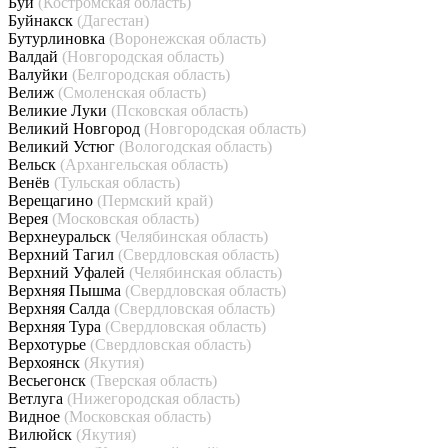
Буй
(Костромская область)
Буйнакск
(Дагестан)
Бутурлиновка
(Воронежская область)
Валдай
(Новгородская область)
Валуйки
(Белгородская область)
Велиж
(Смоленская область)
Великие Луки
(Псковская область)
Великий Новгород
(Новгородская область)
Великий Устюг
(Вологодская область)
Вельск
(Архангельская область)
Венёв
(Тульская область)
Верещагино
(Пермский край)
Верея
(Московская область)
Верхнеуральск
(Челябинская область)
Верхний Тагил
(Свердловская область)
Верхний Уфалей
(Челябинская область)
Верхняя Пышма
(Свердловская область)
Верхняя Салда
(Свердловская область)
Верхняя Тура
(Свердловская область)
Верхотурье
(Свердловская область)
Верхоянск
(Якутия)
Весьегонск
(Тверская область)
Ветлуга
(Нижегородская область)
Видное
(Московская область)
Вилюйск
(Якутия)