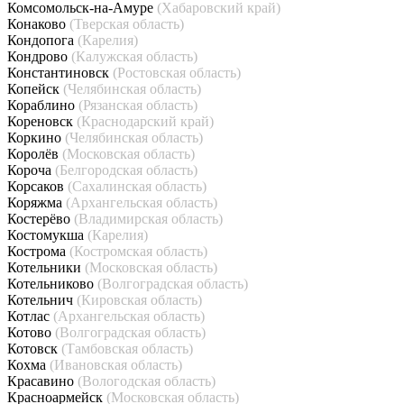
Комсомольск-на-Амуре
(Хабаровский край)
Конаково
(Тверская область)
Кондопога
(Карелия)
Кондрово
(Калужская область)
Константиновск
(Ростовская область)
Копейск
(Челябинская область)
Кораблино
(Рязанская область)
Кореновск
(Краснодарский край)
Коркино
(Челябинская область)
Королёв
(Московская область)
Короча
(Белгородская область)
Корсаков
(Сахалинская область)
Коряжма
(Архангельская область)
Костерёво
(Владимирская область)
Костомукша
(Карелия)
Кострома
(Костромская область)
Котельники
(Московская область)
Котельниково
(Волгоградская область)
Котельнич
(Кировская область)
Котлас
(Архангельская область)
Котово
(Волгоградская область)
Котовск
(Тамбовская область)
Кохма
(Ивановская область)
Красавино
(Вологодская область)
Красноармейск
(Московская область)