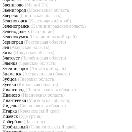
Звенигово
(Марий Эл)
Звенигород
(Московская область)
Зверево
(Ростовская область)
Зеленогорск
(Красноярский край)
Зеленоградск
(Калининградская область)
Зеленодольск
(Татарстан)
Зеленокумск
(Ставропольский край)
Зерноград
(Ростовская область)
Зея
(Амурская область)
Зима
(Иркутская область)
Златоуст
(Челябинская область)
Злынка
(Брянская область)
Змеиногорск
(Алтайский край)
Знаменск
(Астраханская область)
Зубцов
(Тверская область)
Зуевка
(Кировская область)
Ивангород
(Ленинградская область)
Иваново
(Ивановская область)
Ивантеевка
(Московская область)
Ивдель
(Свердловская область)
Игарка
(Красноярский край)
Ижевск
(Удмуртия)
Избербаш
(Дагестан)
Изобильный
(Ставропольский край)