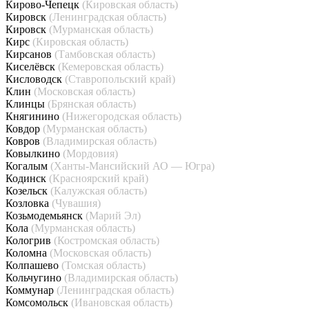
Кирово-Чепецк
(Кировская область)
Кировск
(Ленинградская область)
Кировск
(Мурманская область)
Кирс
(Кировская область)
Кирсанов
(Тамбовская область)
Киселёвск
(Кемеровская область)
Кисловодск
(Ставропольский край)
Клин
(Московская область)
Клинцы
(Брянская область)
Княгинино
(Нижегородская область)
Ковдор
(Мурманская область)
Ковров
(Владимирская область)
Ковылкино
(Мордовия)
Когалым
(Ханты-Мансийский АО — Югра)
Кодинск
(Красноярский край)
Козельск
(Калужская область)
Козловка
(Чувашия)
Козьмодемьянск
(Марий Эл)
Кола
(Мурманская область)
Кологрив
(Костромская область)
Коломна
(Московская область)
Колпашево
(Томская область)
Кольчугино
(Владимирская область)
Коммунар
(Ленинградская область)
Комсомольск
(Ивановская область)