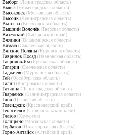
Выборг
(Ленинградская область)
Выкса
(Нижегородская область)
Высоковск
(Московская область)
Высоцк
(Ленинградская область)
Вытегра
(Вологодская область)
Вышний Волочёк
(Тверская область)
Вяземский
(Хабаровский край)
Вязники
(Владимирская область)
Вязьма
(Смоленская область)
Вятские Поляны
(Кировская область)
Гаврилов Посад
(Ивановская область)
Гаврилов-Ям
(Ярославская область)
Гагарин
(Смоленская область)
Гаджиево
(Мурманская область)
Гай
(Оренбургская область)
Галич
(Костромская область)
Гатчина
(Ленинградская область)
Гвардейск
(Калининградская область)
Гдов
(Псковская область)
Геленджик
(Краснодарский край)
Георгиевск
(Ставропольский край)
Глазов
(Удмуртия)
Голицыно
(Московская область)
Горбатов
(Нижегородская область)
Горно-Алтайск
(Алтайский край)