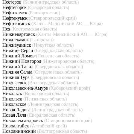
Нестеров
(Калининградская область)
Нефтегорск
(Самарская область)
Нефтекамск
(Башкортостан)
Нефтекумск
(Ставропольский край)
Нефтеюганск
(Ханты-Мансийский АО — Югра)
Нея
(Костромская область)
Нижневартовск
(Ханты-Мансийский АО — Югра)
Нижнекамск
(Татарстан)
Нижнеудинск
(Иркутская область)
Нижние Серги
(Свердловская область)
Нижний Ломов
(Пензенская область)
Нижний Новгород
(Нижегородская область)
Нижний Тагил
(Свердловская область)
Нижняя Салда
(Свердловская область)
Нижняя Тура
(Свердловская область)
Николаевск
(Волгоградская область)
Николаевск-на-Амуре
(Хабаровский край)
Никольск
(Вологодская область)
Никольск
(Пензенская область)
Никольское
(Ленинградская область)
Новая Ладога
(Ленинградская область)
Новая Ляля
(Свердловская область)
Новоалександровск
(Ставропольский край)
Новоалтайск
(Алтайский край)
Новоаннинский
(Волгоградская область)