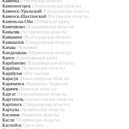
Каменка
(Пензенская область)
Каменногорск
(Ленинградская область)
Каменск-Уральский
(Свердловская область)
Каменск-Шахтинский
(Ростовская область)
Камень-на-Оби
(Алтайский край)
Камешково
(Владимирская область)
Камызяк
(Астраханская область)
Камышин
(Волгоградская область)
Камышлов
(Свердловская область)
Канаш
(Чувашия)
Кандалакша
(Мурманская область)
Канск
(Красноярский край)
Карабаново
(Владимирская область)
Карабаш
(Челябинская область)
Карабулак
(Ингушетия)
Карасук
(Новосибирская область)
Карачаевск
(Карачаево-Черкесия)
Карачев
(Брянская область)
Каргат
(Новосибирская область)
Каргополь
(Архангельская область)
Карпинск
(Свердловская область)
Карталы
(Челябинская область)
Касимов
(Рязанская область)
Касли
(Челябинская область)
Каспийск
(Дагестан)