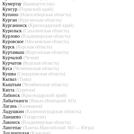
Кумертау
(Башкортостан)
Кунгур
(Пермский край)
Купино
(Новосибирская область)
Курган
(Курганская область)
Курганинск
(Краснодарский край)
Курильск
(Сахалинская область)
Курлово
(Владимирская область)
Куровское
(Московская область)
Курск
(Курская область)
Куртамыш
(Курганская область)
Курчалой
(Чечня)
Курчатов
(Курская область)
Куса
(Челябинская область)
Кушва
(Свердловская область)
Кызыл
(Тыва)
Кыштым
(Челябинская область)
Кяхта
(Бурятия)
Лабинск
(Краснодарский край)
Лабытнанги
(Ямало-Ненецкий АО)
Лагань
(Калмыкия)
Ладушкин
(Калининградская область)
Лаишево
(Татарстан)
Лакинск
(Владимирская область)
Лангепас
(Ханты-Мансийский АО — Югра)
Лахденпохья
(Карелия)