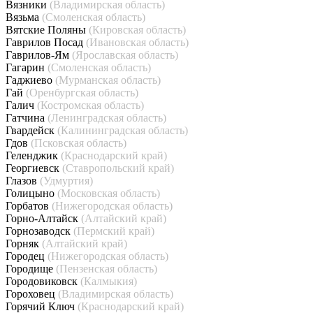
Вязники
(Владимирская область)
Вязьма
(Смоленская область)
Вятские Поляны
(Кировская область)
Гаврилов Посад
(Ивановская область)
Гаврилов-Ям
(Ярославская область)
Гагарин
(Смоленская область)
Гаджиево
(Мурманская область)
Гай
(Оренбургская область)
Галич
(Костромская область)
Гатчина
(Ленинградская область)
Гвардейск
(Калининградская область)
Гдов
(Псковская область)
Геленджик
(Краснодарский край)
Георгиевск
(Ставропольский край)
Глазов
(Удмуртия)
Голицыно
(Московская область)
Горбатов
(Нижегородская область)
Горно-Алтайск
(Алтайский край)
Горнозаводск
(Пермский край)
Горняк
(Алтайский край)
Городец
(Нижегородская область)
Городище
(Пензенская область)
Городовиковск
(Калмыкия)
Гороховец
(Владимирская область)
Горячий Ключ
(Краснодарский край)