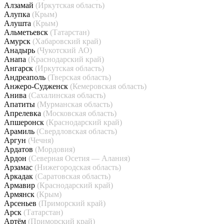
Алзамай
(Иркутская область)
Алупка
(Крым)
Алушта
(Крым)
Альметьевск
(Татарстан)
Амурск
(Хабаровский край)
Анадырь
(Чукотский АО)
Анапа
(Краснодарский край)
Ангарск
(Иркутская область)
Андреаполь
(Тверская область)
Анжеро-Судженск
(Кемеровская область)
Анива
(Сахалинская область)
Апатиты
(Мурманская область)
Апрелевка
(Московская область)
Апшеронск
(Краснодарский край)
Арамиль
(Свердловская область)
Аргун
(Чечня)
Ардатов
(Мордовия)
Ардон
(Северная Осетия — Алания)
Арзамас
(Нижегородская область)
Аркадак
(Саратовская область)
Армавир
(Краснодарский край)
Армянск
(Крым)
Арсеньев
(Приморский край)
Арск
(Татарстан)
Артём
(Приморский край)