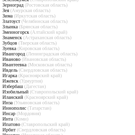
Зерноград
(Ростовская область)
Зея
(Амурская область)
Зима
(Иркутская область)
Златоуст
(Челябинская область)
Злынка
(Брянская область)
Змеиногорск
(Алтайский край)
Знаменск
(Астраханская область)
Зубцов
(Тверская область)
Зуевка
(Кировская область)
Ивангород
(Ленинградская область)
Иваново
(Ивановская область)
Ивантеевка
(Московская область)
Ивдель
(Свердловская область)
Игарка
(Красноярский край)
Ижевск
(Удмуртия)
Избербаш
(Дагестан)
Изобильный
(Ставропольский край)
Иланский
(Красноярский край)
Инза
(Ульяновская область)
Иннополис
(Татарстан)
Инсар
(Мордовия)
Инта
(Коми)
Ипатово
(Ставропольский край)
Ирбит
(Свердловская область)