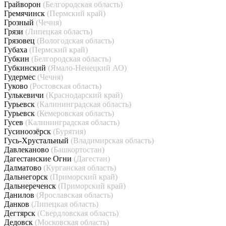
Грайворон
(Белгородская область)
Гремячинск
(Пермский край)
Грозный
(Чечня)
Грязи
(Липецкая область)
Грязовец
(Вологодская область)
Губаха
(Пермский край)
Губкин
(Белгородская область)
Губкинский
(Ямало-Ненецкий АО)
Гудермес
(Чечня)
Гуково
(Ростовская область)
Гулькевичи
(Краснодарский край)
Гурьевск
(Калининградская область)
Гурьевск
(Кемеровская область)
Гусев
(Калининградская область)
Гусиноозёрск
(Бурятия)
Гусь-Хрустальный
(Владимирская область)
Давлеканово
(Башкортостан)
Дагестанские Огни
(Дагестан)
Далматово
(Курганская область)
Дальнегорск
(Приморский край)
Дальнереченск
(Приморский край)
Данилов
(Ярославская область)
Данков
(Липецкая область)
Дегтярск
(Свердловская область)
Дедовск
(Московская область)