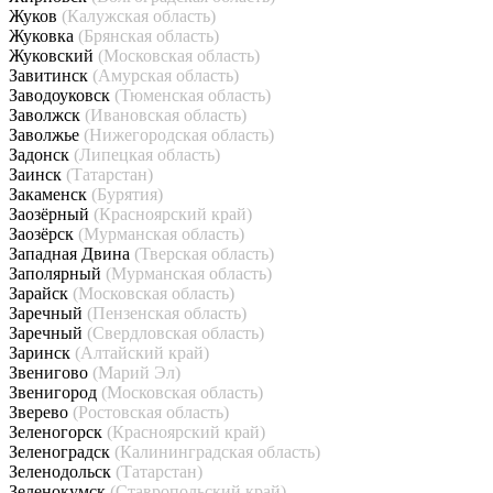
Жуков
(Калужская область)
Жуковка
(Брянская область)
Жуковский
(Московская область)
Завитинск
(Амурская область)
Заводоуковск
(Тюменская область)
Заволжск
(Ивановская область)
Заволжье
(Нижегородская область)
Задонск
(Липецкая область)
Заинск
(Татарстан)
Закаменск
(Бурятия)
Заозёрный
(Красноярский край)
Заозёрск
(Мурманская область)
Западная Двина
(Тверская область)
Заполярный
(Мурманская область)
Зарайск
(Московская область)
Заречный
(Пензенская область)
Заречный
(Свердловская область)
Заринск
(Алтайский край)
Звенигово
(Марий Эл)
Звенигород
(Московская область)
Зверево
(Ростовская область)
Зеленогорск
(Красноярский край)
Зеленоградск
(Калининградская область)
Зеленодольск
(Татарстан)
Зеленокумск
(Ставропольский край)