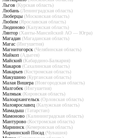
Льгов
(Курская область)
Любань
(Ленинградская область)
Люберцы
(Московская область)
Любим
(Ярославская область)
Людиново
(Калужская область)
Лянтор
(Ханты-Мансийский АО — Югра)
Магадан
(Магаданская область)
Магас
(Ингушетия)
Магнитогорск
(Челябинская область)
Майкоп
(Адыгея)
Майский
(Кабардино-Балкария)
Макаров
(Сахалинская область)
Макарьев
(Костромская область)
Макушино
(Курганская область)
Малая Вишера
(Новгородская область)
Малгобек
(Ингушетия)
Малмыж
(Кировская область)
Малоархангельск
(Орловская область)
Малоярославец
(Калужская область)
Мамадыш
(Татарстан)
Мамоново
(Калининградская область)
Мантурово
(Костромская область)
Мариинск
(Кемеровская область)
Мариинский Посад
(Чувашия)