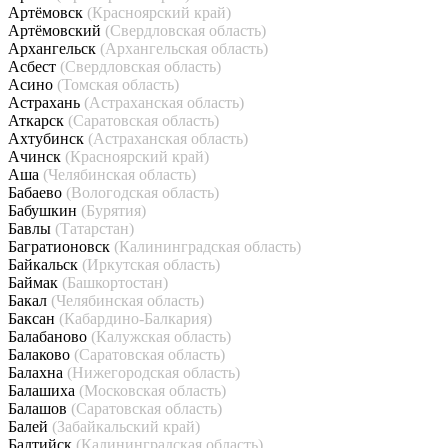
Артёмовск
(Красноярский край)
Артёмовский
(Свердловская область)
Архангельск
(Архангельская область)
Асбест
(Свердловская область)
Асино
(Томская область)
Астрахань
(Астраханская область)
Аткарск
(Саратовская область)
Ахтубинск
(Астраханская область)
Ачинск
(Красноярский край)
Аша
(Челябинская область)
Бабаево
(Вологодская область)
Бабушкин
(Бурятия)
Бавлы
(Татарстан)
Багратионовск
(Калининградская область)
Байкальск
(Иркутская область)
Баймак
(Башкортостан)
Бакал
(Челябинская область)
Баксан
(Кабардино-Балкария)
Балабаново
(Калужская область)
Балаково
(Саратовская область)
Балахна
(Нижегородская область)
Балашиха
(Московская область)
Балашов
(Саратовская область)
Балей
(Забайкальский край)
Балтийск
(Калининградская область)