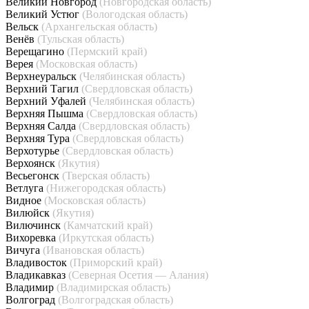
Великий Новгород
(Новгородская область)
Великий Устюг
(Вологодская область)
Вельск
(Архангельская область)
Венёв
(Тульская область)
Верещагино
(Пермский край)
Верея
(Московская область)
Верхнеуральск
(Челябинская область)
Верхний Тагил
(Свердловская область)
Верхний Уфалей
(Челябинская область)
Верхняя Пышма
(Свердловская область)
Верхняя Салда
(Свердловская область)
Верхняя Тура
(Свердловская область)
Верхотурье
(Свердловская область)
Верхоянск
(Якутия)
Весьегонск
(Тверская область)
Ветлуга
(Нижегородская область)
Видное
(Московская область)
Вилюйск
(Якутия)
Вилючинск
(Камчатский край)
Вихоревка
(Иркутская область)
Вичуга
(Ивановская область)
Владивосток
(Приморский край)
Владикавказ
(Северная Осетия — Алания)
Владимир
(Владимирская область)
Волгоград
(Волгоградская область)