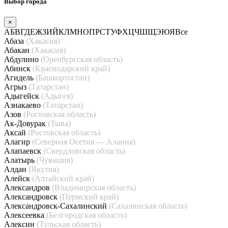
Выбор города
×
А
Б
В
Г
Д
Е
Ж
З
И
Й
К
Л
М
Н
О
П
Р
С
Т
У
Ф
Х
Ц
Ч
Ш
Щ
Э
Ю
Я
Все
Абаза
(Хакасия)
Абакан
(Хакасия)
Абдулино
(Оренбургская область)
Абинск
(Краснодарский край)
Агидель
(Башкортостан)
Агрыз
(Татарстан)
Адыгейск
(Адыгея)
Азнакаево
(Татарстан)
Азов
(Ростовская область)
Ак-Довурак
(Тыва)
Аксай
(Ростовская область)
Алагир
(Северная Осетия — Алания)
Алапаевск
(Свердловская область)
Алатырь
(Чувашия)
Алдан
(Якутия)
Алейск
(Алтайский край)
Александров
(Владимирская область)
Александровск
(Пермский край)
Александровск-Сахалинский
(Сахалинская область)
Алексеевка
(Белгородская область)
Алексин
(Тульская область)