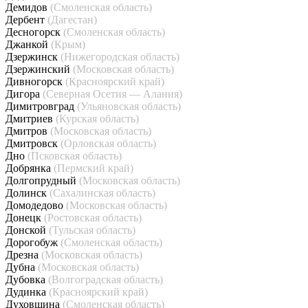
Демидов
(Смоленская область)
Дербент
(Дагестан)
Десногорск
(Смоленская область)
Джанкой
(Крым)
Дзержинск
(Нижегородская область)
Дзержинский
(Московская область)
Дивногорск
(Красноярский край)
Дигора
(Северная Осетия — Алания)
Димитровград
(Ульяновская область)
Дмитриев
(Курская область)
Дмитров
(Московская область)
Дмитровск
(Орловская область)
Дно
(Псковская область)
Добрянка
(Пермский край)
Долгопрудный
(Московская область)
Долинск
(Сахалинская область)
Домодедово
(Московская область)
Донецк
(Ростовская область)
Донской
(Тульская область)
Дорогобуж
(Смоленская область)
Дрезна
(Московская область)
Дубна
(Московская область)
Дубовка
(Волгоградская область)
Дудинка
(Красноярский край)
Духовщина
(Смоленская область)