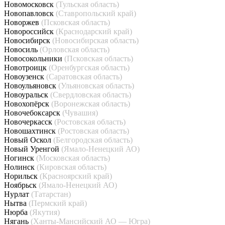
Новомосковск
(Тульская область)
Новопавловск
(Ставропольский край)
Новоржев
(Псковская область)
Новороссийск
(Краснодарский край)
Новосибирск
(Новосибирская область)
Новосиль
(Орловская область)
Новосокольники
(Псковская область)
Новотроицк
(Оренбургская область)
Новоузенск
(Саратовская область)
Новоульяновск
(Ульяновская область)
Новоуральск
(Свердловская область)
Новохопёрск
(Воронежская область)
Новочебоксарск
(Чувашия)
Новочеркасск
(Ростовская область)
Новошахтинск
(Ростовская область)
Новый Оскол
(Белгородская область)
Новый Уренгой
(Ямало-Ненецкий АО)
Ногинск
(Московская область)
Нолинск
(Кировская область)
Норильск
(Красноярский край)
Ноябрьск
(Ямало-Ненецкий АО)
Нурлат
(Татарстан)
Нытва
(Пермский край)
Нюрба
(Якутия)
Нягань
(Ханты-Мансийский АО — Югра)