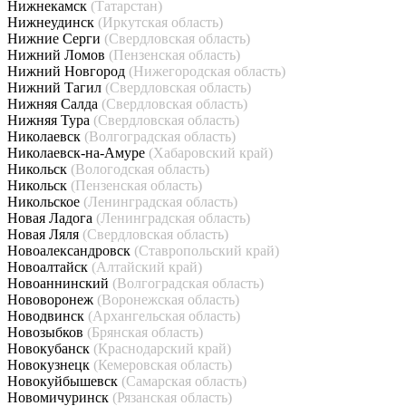
Нижнекамск
(Татарстан)
Нижнеудинск
(Иркутская область)
Нижние Серги
(Свердловская область)
Нижний Ломов
(Пензенская область)
Нижний Новгород
(Нижегородская область)
Нижний Тагил
(Свердловская область)
Нижняя Салда
(Свердловская область)
Нижняя Тура
(Свердловская область)
Николаевск
(Волгоградская область)
Николаевск-на-Амуре
(Хабаровский край)
Никольск
(Вологодская область)
Никольск
(Пензенская область)
Никольское
(Ленинградская область)
Новая Ладога
(Ленинградская область)
Новая Ляля
(Свердловская область)
Новоалександровск
(Ставропольский край)
Новоалтайск
(Алтайский край)
Новоаннинский
(Волгоградская область)
Нововоронеж
(Воронежская область)
Новодвинск
(Архангельская область)
Новозыбков
(Брянская область)
Новокубанск
(Краснодарский край)
Новокузнецк
(Кемеровская область)
Новокуйбышевск
(Самарская область)
Новомичуринск
(Рязанская область)