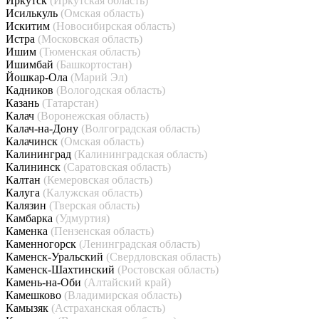
Иркутск
(Иркутская область)
Исилькуль
(Омская область)
Искитим
(Новосибирская область)
Истра
(Московская область)
Ишим
(Тюменская область)
Ишимбай
(Башкортостан)
Йошкар-Ола
(Марий Эл)
Кадников
(Вологодская область)
Казань
(Татарстан)
Калач
(Воронежская область)
Калач-на-Дону
(Волгоградская область)
Калачинск
(Омская область)
Калининград
(Калининградская область)
Калининск
(Саратовская область)
Калтан
(Кемеровская область)
Калуга
(Калужская область)
Калязин
(Тверская область)
Камбарка
(Удмуртия)
Каменка
(Пензенская область)
Каменногорск
(Ленинградская область)
Каменск-Уральский
(Свердловская область)
Каменск-Шахтинский
(Ростовская область)
Камень-на-Оби
(Алтайский край)
Камешково
(Владимирская область)
Камызяк
(Астраханская область)