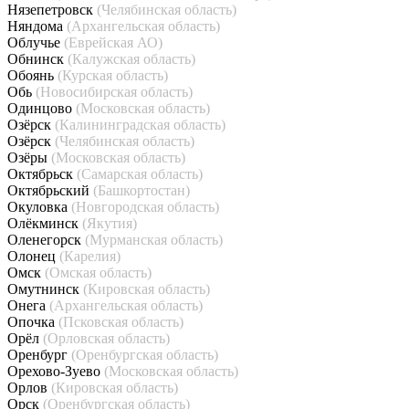
Нязепетровск
(Челябинская область)
Няндома
(Архангельская область)
Облучье
(Еврейская АО)
Обнинск
(Калужская область)
Обоянь
(Курская область)
Обь
(Новосибирская область)
Одинцово
(Московская область)
Озёрск
(Калининградская область)
Озёрск
(Челябинская область)
Озёры
(Московская область)
Октябрьск
(Самарская область)
Октябрьский
(Башкортостан)
Окуловка
(Новгородская область)
Олёкминск
(Якутия)
Оленегорск
(Мурманская область)
Олонец
(Карелия)
Омск
(Омская область)
Омутнинск
(Кировская область)
Онега
(Архангельская область)
Опочка
(Псковская область)
Орёл
(Орловская область)
Оренбург
(Оренбургская область)
Орехово-Зуево
(Московская область)
Орлов
(Кировская область)
Орск
(Оренбургская область)