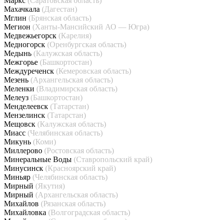
Маркс
(Саратовская область)
Махачкала
(Дагестан)
Мглин
(Брянская область)
Мегион
(Ханты-Мансийский АО — Югра)
Медвежьегорск
(Карелия)
Медногорск
(Оренбургская область)
Медынь
(Калужская область)
Межгорье
(Башкортостан)
Междуреченск
(Кемеровская область)
Мезень
(Архангельская область)
Меленки
(Владимирская область)
Мелеуз
(Башкортостан)
Менделеевск
(Татарстан)
Мензелинск
(Татарстан)
Мещовск
(Калужская область)
Миасс
(Челябинская область)
Микунь
(Коми)
Миллерово
(Ростовская область)
Минеральные Воды
(Ставропольский край)
Минусинск
(Красноярский край)
Миньяр
(Челябинская область)
Мирный
(Якутия)
Мирный
(Архангельская область)
Михайлов
(Рязанская область)
Михайловка
(Волгоградская область)