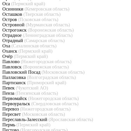
Оса
(Пермский край)
Осинники
(Кемеровская область)
Осташков
(Тверская область)
Остров
(Псковская область)
Островной
(Мурманская область)
Острогожск
(Воронежская область)
Отрадное
(Ленинградская область)
Отрадный
(Самарская область)
Оха
(Сахалинская область)
Оханск
(Пермский край)
Очёр
(Пермский край)
Павлово
(Нижегородская область)
Павловск
(Воронежская область)
Павловский Посад
(Московская область)
Палласовка
(Волгоградская область)
Партизанск
(Приморский край)
Певек
(Чукотский АО)
Пенза
(Пензенская область)
Первомайск
(Нижегородская область)
Первоуральск
(Свердловская область)
Перевоз
(Нижегородская область)
Пересвет
(Московская область)
Переславль-Залесский
(Ярославская область)
Пермь
(Пермский край)
Пестово
(Новгородская область)