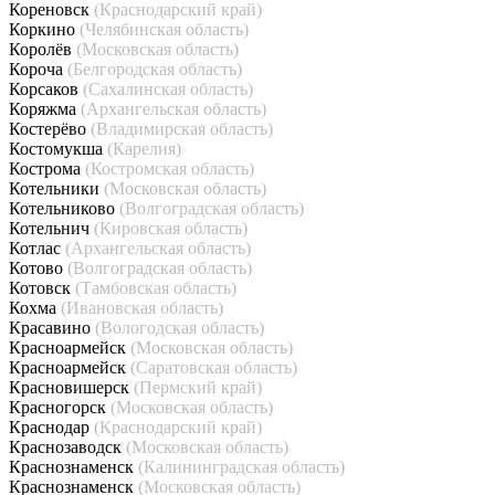
Кореновск
(Краснодарский край)
Коркино
(Челябинская область)
Королёв
(Московская область)
Короча
(Белгородская область)
Корсаков
(Сахалинская область)
Коряжма
(Архангельская область)
Костерёво
(Владимирская область)
Костомукша
(Карелия)
Кострома
(Костромская область)
Котельники
(Московская область)
Котельниково
(Волгоградская область)
Котельнич
(Кировская область)
Котлас
(Архангельская область)
Котово
(Волгоградская область)
Котовск
(Тамбовская область)
Кохма
(Ивановская область)
Красавино
(Вологодская область)
Красноармейск
(Московская область)
Красноармейск
(Саратовская область)
Красновишерск
(Пермский край)
Красногорск
(Московская область)
Краснодар
(Краснодарский край)
Краснозаводск
(Московская область)
Краснознаменск
(Калининградская область)
Краснознаменск
(Московская область)