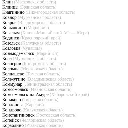
Клин
(Московская область)
Клинцы
(Брянская область)
Княгинино
(Нижегородская область)
Ковдор
(Мурманская область)
Ковров
(Владимирская область)
Ковылкино
(Мордовия)
Когалым
(Ханты-Мансийский АО — Югра)
Кодинск
(Красноярский край)
Козельск
(Калужская область)
Козловка
(Чувашия)
Козьмодемьянск
(Марий Эл)
Кола
(Мурманская область)
Кологрив
(Костромская область)
Коломна
(Московская область)
Колпашево
(Томская область)
Кольчугино
(Владимирская область)
Коммунар
(Ленинградская область)
Комсомольск
(Ивановская область)
Комсомольск-на-Амуре
(Хабаровский край)
Конаково
(Тверская область)
Кондопога
(Карелия)
Кондрово
(Калужская область)
Константиновск
(Ростовская область)
Копейск
(Челябинская область)
Кораблино
(Рязанская область)