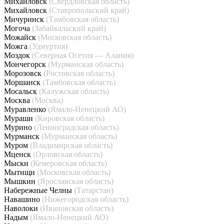
Михайловск
(Свердловская область)
Михайловск
(Ставропольский край)
Мичуринск
(Тамбовская область)
Могоча
(Забайкальский край)
Можайск
(Московская область)
Можга
(Удмуртия)
Моздок
(Северная Осетия — Алания)
Мончегорск
(Мурманская область)
Морозовск
(Ростовская область)
Моршанск
(Тамбовская область)
Мосальск
(Калужская область)
Москва
(Москва)
Муравленко
(Ямало-Ненецкий АО)
Мураши
(Кировская область)
Мурино
(Ленинградская область)
Мурманск
(Мурманская область)
Муром
(Владимирская область)
Мценск
(Орловская область)
Мыски
(Кемеровская область)
Мытищи
(Московская область)
Мышкин
(Ярославская область)
Набережные Челны
(Татарстан)
Навашино
(Нижегородская область)
Наволоки
(Ивановская область)
Надым
(Ямало-Ненецкий АО)