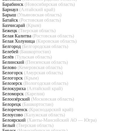
Барабинск
(Новосибирская область)
Барнаул
(Алтайский край)
Барыш
(Ульяновская область)
Батайск
(Ростовская область)
Бахчисарай
(Крым)
Бежецк
(Тверская область)
Белая Калитва
(Ростовская область)
Белая Холуница
(Кировская область)
Белгород
(Белгородская область)
Белебей
(Башкортостан)
Белёв
(Тульская область)
Белинский
(Пензенская область)
Белово
(Кемеровская область)
Белогорск
(Амурская область)
Белогорск
(Крым)
Белозерск
(Вологодская область)
Белокуриха
(Алтайский край)
Беломорск
(Карелия)
Белоозёрский
(Московская область)
Белорецк
(Башкортостан)
Белореченск
(Краснодарский край)
Белоусово
(Калужская область)
Белоярский
(Ханты-Мансийский АО — Югра)
Белый
(Тверская область)
Бердск
(Новосибирская область)