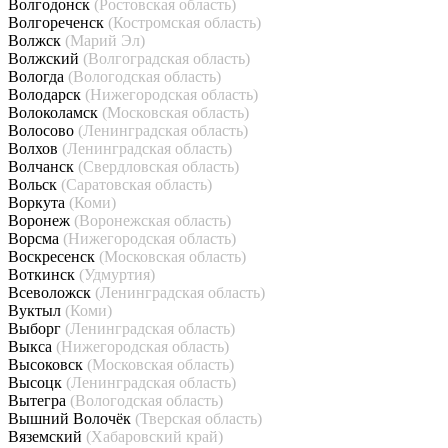
Волгодонск
(Ростовская область)
Волгореченск
(Костромская область)
Волжск
(Марий Эл)
Волжский
(Волгоградская область)
Вологда
(Вологодская область)
Володарск
(Нижегородская область)
Волоколамск
(Московская область)
Волосово
(Ленинградская область)
Волхов
(Ленинградская область)
Волчанск
(Свердловская область)
Вольск
(Саратовская область)
Воркута
(Коми)
Воронеж
(Воронежская область)
Ворсма
(Нижегородская область)
Воскресенск
(Московская область)
Воткинск
(Удмуртия)
Всеволожск
(Ленинградская область)
Вуктыл
(Коми)
Выборг
(Ленинградская область)
Выкса
(Нижегородская область)
Высоковск
(Московская область)
Высоцк
(Ленинградская область)
Вытегра
(Вологодская область)
Вышний Волочёк
(Тверская область)
Вяземский
(Хабаровский край)