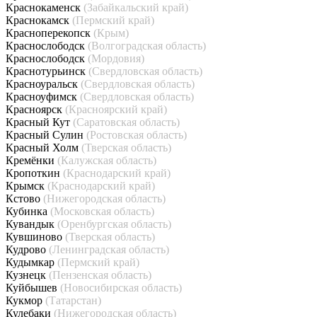
Краснокаменск
(Забайкальский край)
Краснокамск
(Пермский край)
Красноперекопск
(Крым)
Краснослободск
(Волгоградская область)
Краснослободск
(Мордовия)
Краснотурьинск
(Свердловская область)
Красноуральск
(Свердловская область)
Красноуфимск
(Свердловская область)
Красноярск
(Красноярский край)
Красный Кут
(Саратовская область)
Красный Сулин
(Ростовская область)
Красный Холм
(Тверская область)
Кремёнки
(Калужская область)
Кропоткин
(Краснодарский край)
Крымск
(Краснодарский край)
Кстово
(Нижегородская область)
Кубинка
(Московская область)
Кувандык
(Оренбургская область)
Кувшиново
(Тверская область)
Кудрово
(Ленинградская область)
Кудымкар
(Пермский край)
Кузнецк
(Пензенская область)
Куйбышев
(Новосибирская область)
Кукмор
(Татарстан)
Кулебаки
(Нижегородская область)