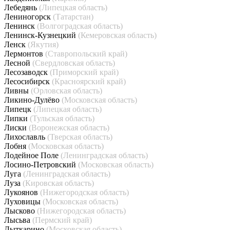
Лебедянь
(Липецкая область)
Лениногорск
(Татарстан)
Ленинск
(Волгоградская область)
Ленинск-Кузнецкий
(Кемеровская область)
Ленск
(Якутия)
Лермонтов
(Ставропольский край)
Лесной
(Свердловская область)
Лесозаводск
(Приморский край)
Лесосибирск
(Красноярский край)
Ливны
(Орловская область)
Ликино-Дулёво
(Московская область)
Липецк
(Липецкая область)
Липки
(Тульская область)
Лиски
(Воронежская область)
Лихославль
(Тверская область)
Лобня
(Московская область)
Лодейное Поле
(Ленинградская область)
Лосино-Петровский
(Московская область)
Луга
(Ленинградская область)
Луза
(Кировская область)
Лукоянов
(Нижегородская область)
Луховицы
(Московская область)
Лысково
(Нижегородская область)
Лысьва
(Пермский край)
Лыткарино
(Московская область)