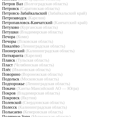
Петров Вал
(Волгоградская область)
Петровск
(Саратовская область)
Петровск-Забайкальский
(Забайкальский край)
Петрозаводск
(Карелия)
Петропавловск-Камчатский
(Камчатский край)
Петухово
(Курганская область)
Петушки
(Владимирская область)
Печора
(Коми)
Печоры
(Псковская область)
Пикалёво
(Ленинградская область)
Пионерский
(Калининградская область)
Питкяранта
(Карелия)
Плавск
(Тульская область)
Пласт
(Челябинская область)
Плёс
(Ивановская область)
Поворино
(Воронежская область)
Подольск
(Московская область)
Подпорожье
(Ленинградская область)
Покачи
(Ханты-Мансийский АО — Югра)
Покров
(Владимирская область)
Покровск
(Якутия)
Полевской
(Свердловская область)
Полесск
(Калининградская область)
Полысаево
(Кемеровская область)
Полярные Зори
(Мурманская область)