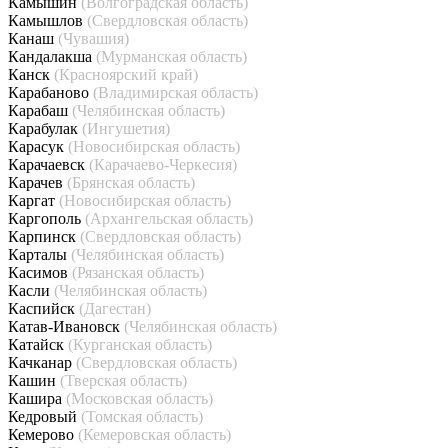
Камышин
(Волгоградская область)
Камышлов
(Свердловская область)
Канаш
(Чувашия)
Кандалакша
(Мурманская область)
Канск
(Красноярский край)
Карабаново
(Владимирская область)
Карабаш
(Челябинская область)
Карабулак
(Ингушетия)
Карасук
(Новосибирская область)
Карачаевск
(Карачаево-Черкесия)
Карачев
(Брянская область)
Каргат
(Новосибирская область)
Каргополь
(Архангельская область)
Карпинск
(Свердловская область)
Карталы
(Челябинская область)
Касимов
(Рязанская область)
Касли
(Челябинская область)
Каспийск
(Дагестан)
Катав-Ивановск
(Челябинская область)
Катайск
(Курганская область)
Качканар
(Свердловская область)
Кашин
(Тверская область)
Кашира
(Московская область)
Кедровый
(Томская область)
Кемерово
(Кемеровская область)