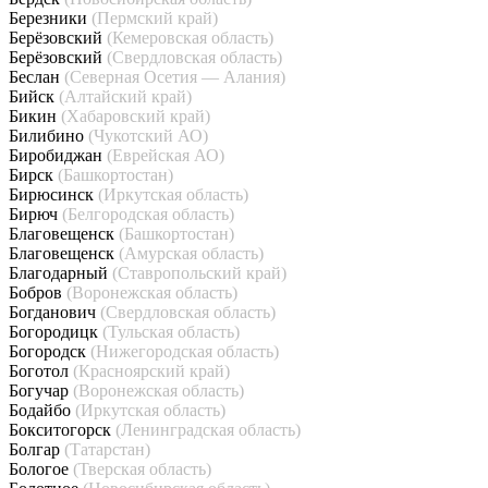
Березники
(Пермский край)
Берёзовский
(Кемеровская область)
Берёзовский
(Свердловская область)
Беслан
(Северная Осетия — Алания)
Бийск
(Алтайский край)
Бикин
(Хабаровский край)
Билибино
(Чукотский АО)
Биробиджан
(Еврейская АО)
Бирск
(Башкортостан)
Бирюсинск
(Иркутская область)
Бирюч
(Белгородская область)
Благовещенск
(Башкортостан)
Благовещенск
(Амурская область)
Благодарный
(Ставропольский край)
Бобров
(Воронежская область)
Богданович
(Свердловская область)
Богородицк
(Тульская область)
Богородск
(Нижегородская область)
Боготол
(Красноярский край)
Богучар
(Воронежская область)
Бодайбо
(Иркутская область)
Бокситогорск
(Ленинградская область)
Болгар
(Татарстан)
Бологое
(Тверская область)