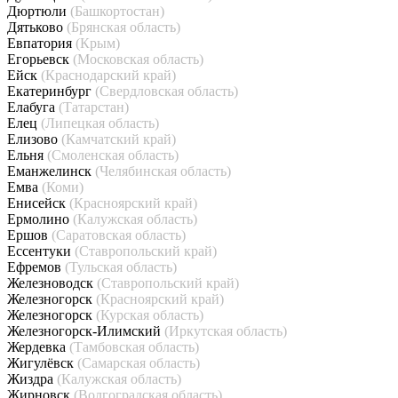
Дюртюли
(Башкортостан)
Дятьково
(Брянская область)
Евпатория
(Крым)
Егорьевск
(Московская область)
Ейск
(Краснодарский край)
Екатеринбург
(Свердловская область)
Елабуга
(Татарстан)
Елец
(Липецкая область)
Елизово
(Камчатский край)
Ельня
(Смоленская область)
Еманжелинск
(Челябинская область)
Емва
(Коми)
Енисейск
(Красноярский край)
Ермолино
(Калужская область)
Ершов
(Саратовская область)
Ессентуки
(Ставропольский край)
Ефремов
(Тульская область)
Железноводск
(Ставропольский край)
Железногорск
(Красноярский край)
Железногорск
(Курская область)
Железногорск-Илимский
(Иркутская область)
Жердевка
(Тамбовская область)
Жигулёвск
(Самарская область)
Жиздра
(Калужская область)
Жирновск
(Волгоградская область)