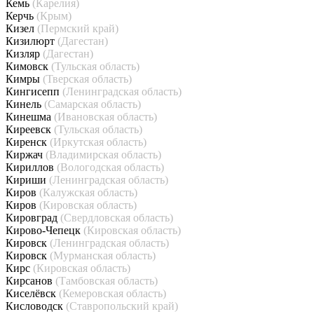
Кемь
(Карелия)
Керчь
(Крым)
Кизел
(Пермский край)
Кизилюрт
(Дагестан)
Кизляр
(Дагестан)
Кимовск
(Тульская область)
Кимры
(Тверская область)
Кингисепп
(Ленинградская область)
Кинель
(Самарская область)
Кинешма
(Ивановская область)
Киреевск
(Тульская область)
Киренск
(Иркутская область)
Киржач
(Владимирская область)
Кириллов
(Вологодская область)
Кириши
(Ленинградская область)
Киров
(Калужская область)
Киров
(Кировская область)
Кировград
(Свердловская область)
Кирово-Чепецк
(Кировская область)
Кировск
(Ленинградская область)
Кировск
(Мурманская область)
Кирс
(Кировская область)
Кирсанов
(Тамбовская область)
Киселёвск
(Кемеровская область)
Кисловодск
(Ставропольский край)