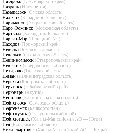
Назарово
(Красноярский край)
Назрань
(Ингушетия)
Называевск
(Омская область)
Нальчик
(Кабардино-Балкария)
Нариманов
(Астраханская область)
Наро-Фоминск
(Московская область)
Нарткала
(Кабардино-Балкария)
Нарьян-Мар
(Ненецкий АО)
Находка
(Приморский край)
Невель
(Псковская область)
Невельск
(Сахалинская область)
Невинномысск
(Ставропольский край)
Невьянск
(Свердловская область)
Нелидово
(Тверская область)
Неман
(Калининградская область)
Нерехта
(Костромская область)
Нерчинск
(Забайкальский край)
Нерюнгри
(Якутия)
Нестеров
(Калининградская область)
Нефтегорск
(Самарская область)
Нефтекамск
(Башкортостан)
Нефтекумск
(Ставропольский край)
Нефтеюганск
(Ханты-Мансийский АО — Югра)
Нея
(Костромская область)
Нижневартовск
(Ханты-Мансийский АО — Югра)