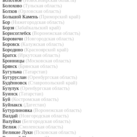
Болотное
(Новосибирская область)
Болохово
(Тульская область)
Болхов
(Орловская область)
Большой Камень
(Приморский край)
Бор
(Нижегородская область)
Борзя
(Забайкальский край)
Борисоглебск
(Воронежская область)
Боровичи
(Новгородская область)
Боровск
(Калужская область)
Бородино
(Красноярский край)
Братск
(Иркутская область)
Бронницы
(Московская область)
Брянск
(Брянская область)
Бугульма
(Татарстан)
Бугуруслан
(Оренбургская область)
Будённовск
(Ставропольский край)
Бузулук
(Оренбургская область)
Буинск
(Татарстан)
Буй
(Костромская область)
Буйнакск
(Дагестан)
Бутурлиновка
(Воронежская область)
Валдай
(Новгородская область)
Валуйки
(Белгородская область)
Велиж
(Смоленская область)
Великие Луки
(Псковская область)