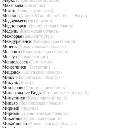
Маркс
(Саратовская область)
Махачкала
(Дагестан)
Мглин
(Брянская область)
Мегион
(Ханты-Мансийский АО — Югра)
Медвежьегорск
(Карелия)
Медногорск
(Оренбургская область)
Медынь
(Калужская область)
Межгорье
(Башкортостан)
Междуреченск
(Кемеровская область)
Мезень
(Архангельская область)
Меленки
(Владимирская область)
Мелеуз
(Башкортостан)
Менделеевск
(Татарстан)
Мензелинск
(Татарстан)
Мещовск
(Калужская область)
Миасс
(Челябинская область)
Микунь
(Коми)
Миллерово
(Ростовская область)
Минеральные Воды
(Ставропольский край)
Минусинск
(Красноярский край)
Миньяр
(Челябинская область)
Мирный
(Якутия)
Мирный
(Архангельская область)
Михайлов
(Рязанская область)
Михайловка
(Волгоградская область)