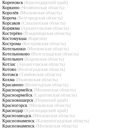
Кореновск
(Краснодарский край)
Коркино
(Челябинская область)
Королёв
(Московская область)
Короча
(Белгородская область)
Корсаков
(Сахалинская область)
Коряжма
(Архангельская область)
Костерёво
(Владимирская область)
Костомукша
(Карелия)
Кострома
(Костромская область)
Котельники
(Московская область)
Котельниково
(Волгоградская область)
Котельнич
(Кировская область)
Котлас
(Архангельская область)
Котово
(Волгоградская область)
Котовск
(Тамбовская область)
Кохма
(Ивановская область)
Красавино
(Вологодская область)
Красноармейск
(Московская область)
Красноармейск
(Саратовская область)
Красновишерск
(Пермский край)
Красногорск
(Московская область)
Краснодар
(Краснодарский край)
Краснозаводск
(Московская область)
Краснознаменск
(Калининградская область)
Краснознаменск
(Московская область)