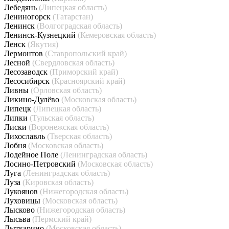
Лебедянь
(Липецкая область)
Лениногорск
(Татарстан)
Ленинск
(Волгоградская область)
Ленинск-Кузнецкий
(Кемеровская область)
Ленск
(Якутия)
Лермонтов
(Ставропольский край)
Лесной
(Свердловская область)
Лесозаводск
(Приморский край)
Лесосибирск
(Красноярский край)
Ливны
(Орловская область)
Ликино-Дулёво
(Московская область)
Липецк
(Липецкая область)
Липки
(Тульская область)
Лиски
(Воронежская область)
Лихославль
(Тверская область)
Лобня
(Московская область)
Лодейное Поле
(Ленинградская область)
Лосино-Петровский
(Московская область)
Луга
(Ленинградская область)
Луза
(Кировская область)
Лукоянов
(Нижегородская область)
Луховицы
(Московская область)
Лысково
(Нижегородская область)
Лысьва
(Пермский край)
Лыткарино
(Московская область)