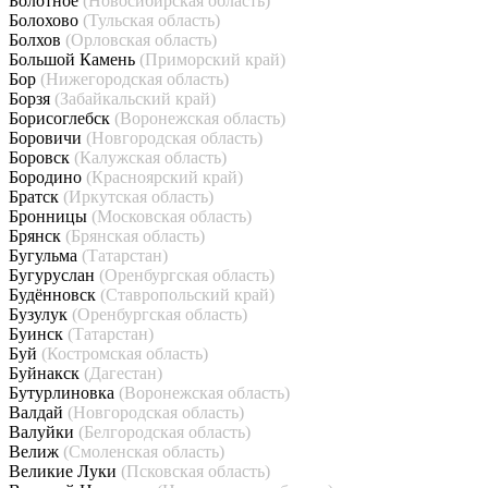
Болотное
(Новосибирская область)
Болохово
(Тульская область)
Болхов
(Орловская область)
Большой Камень
(Приморский край)
Бор
(Нижегородская область)
Борзя
(Забайкальский край)
Борисоглебск
(Воронежская область)
Боровичи
(Новгородская область)
Боровск
(Калужская область)
Бородино
(Красноярский край)
Братск
(Иркутская область)
Бронницы
(Московская область)
Брянск
(Брянская область)
Бугульма
(Татарстан)
Бугуруслан
(Оренбургская область)
Будённовск
(Ставропольский край)
Бузулук
(Оренбургская область)
Буинск
(Татарстан)
Буй
(Костромская область)
Буйнакск
(Дагестан)
Бутурлиновка
(Воронежская область)
Валдай
(Новгородская область)
Валуйки
(Белгородская область)
Велиж
(Смоленская область)
Великие Луки
(Псковская область)