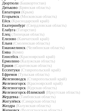
Дюртюли
(Башкортостан)
Дятьково
(Брянская область)
Евпатория
(Крым)
Егорьевск
(Московская область)
Ейск
(Краснодарский край)
Екатеринбург
(Свердловская область)
Елабуга
(Татарстан)
Елец
(Липецкая область)
Елизово
(Камчатский край)
Ельня
(Смоленская область)
Еманжелинск
(Челябинская область)
Емва
(Коми)
Енисейск
(Красноярский край)
Ермолино
(Калужская область)
Ершов
(Саратовская область)
Ессентуки
(Ставропольский край)
Ефремов
(Тульская область)
Железноводск
(Ставропольский край)
Железногорск
(Красноярский край)
Железногорск
(Курская область)
Железногорск-Илимский
(Иркутская область)
Жердевка
(Тамбовская область)
Жигулёвск
(Самарская область)
Жиздра
(Калужская область)
Жирновск
(Волгоградская область)