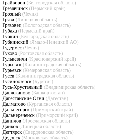
Грайворон
(Белгородская область)
Гремячинск
(Пермский край)
Грозный
(Чечня)
Грязи
(Липецкая область)
Грязовец
(Вологодская область)
Губаха
(Пермский край)
Губкин
(Белгородская область)
Губкинский
(Ямало-Ненецкий АО)
Гудермес
(Чечня)
Гуково
(Ростовская область)
Гулькевичи
(Краснодарский край)
Гурьевск
(Калининградская область)
Гурьевск
(Кемеровская область)
Гусев
(Калининградская область)
Гусиноозёрск
(Бурятия)
Гусь-Хрустальный
(Владимирская область)
Давлеканово
(Башкортостан)
Дагестанские Огни
(Дагестан)
Далматово
(Курганская область)
Дальнегорск
(Приморский край)
Дальнереченск
(Приморский край)
Данилов
(Ярославская область)
Данков
(Липецкая область)
Дегтярск
(Свердловская область)
Дедовск
(Московская область)