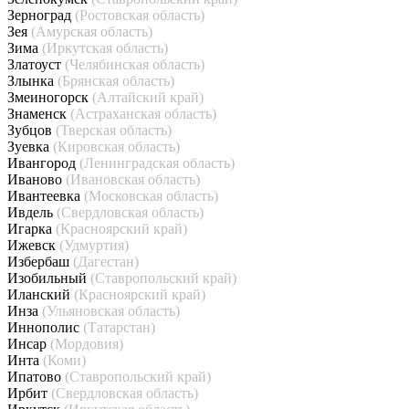
Зерноград
(Ростовская область)
Зея
(Амурская область)
Зима
(Иркутская область)
Златоуст
(Челябинская область)
Злынка
(Брянская область)
Змеиногорск
(Алтайский край)
Знаменск
(Астраханская область)
Зубцов
(Тверская область)
Зуевка
(Кировская область)
Ивангород
(Ленинградская область)
Иваново
(Ивановская область)
Ивантеевка
(Московская область)
Ивдель
(Свердловская область)
Игарка
(Красноярский край)
Ижевск
(Удмуртия)
Избербаш
(Дагестан)
Изобильный
(Ставропольский край)
Иланский
(Красноярский край)
Инза
(Ульяновская область)
Иннополис
(Татарстан)
Инсар
(Мордовия)
Инта
(Коми)
Ипатово
(Ставропольский край)
Ирбит
(Свердловская область)