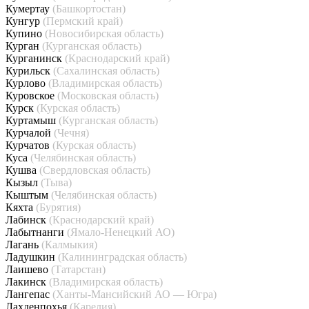
Кумертау
(Башкортостан)
Кунгур
(Пермский край)
Купино
(Новосибирская область)
Курган
(Курганская область)
Курганинск
(Краснодарский край)
Курильск
(Сахалинская область)
Курлово
(Владимирская область)
Куровское
(Московская область)
Курск
(Курская область)
Куртамыш
(Курганская область)
Курчалой
(Чечня)
Курчатов
(Курская область)
Куса
(Челябинская область)
Кушва
(Свердловская область)
Кызыл
(Тыва)
Кыштым
(Челябинская область)
Кяхта
(Бурятия)
Лабинск
(Краснодарский край)
Лабытнанги
(Ямало-Ненецкий АО)
Лагань
(Калмыкия)
Ладушкин
(Калининградская область)
Лаишево
(Татарстан)
Лакинск
(Владимирская область)
Лангепас
(Ханты-Мансийский АО — Югра)
Лахденпохья
(Карелия)