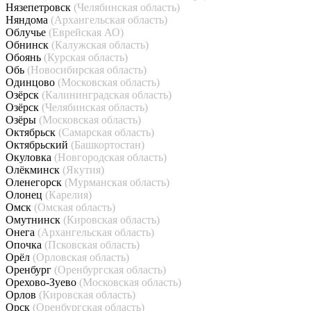
Нязепетровск
(Челябинская область)
Няндома
(Архангельская область)
Облучье
(Еврейская АО)
Обнинск
(Калужская область)
Обоянь
(Курская область)
Обь
(Новосибирская область)
Одинцово
(Московская область)
Озёрск
(Калининградская область)
Озёрск
(Челябинская область)
Озёры
(Московская область)
Октябрьск
(Самарская область)
Октябрьский
(Башкортостан)
Окуловка
(Новгородская область)
Олёкминск
(Якутия)
Оленегорск
(Мурманская область)
Олонец
(Карелия)
Омск
(Омская область)
Омутнинск
(Кировская область)
Онега
(Архангельская область)
Опочка
(Псковская область)
Орёл
(Орловская область)
Оренбург
(Оренбургская область)
Орехово-Зуево
(Московская область)
Орлов
(Кировская область)
Орск
(Оренбургская область)