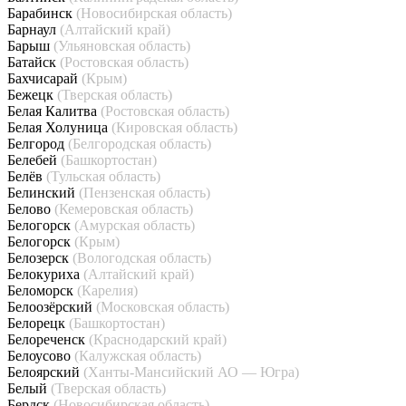
Барабинск
(Новосибирская область)
Барнаул
(Алтайский край)
Барыш
(Ульяновская область)
Батайск
(Ростовская область)
Бахчисарай
(Крым)
Бежецк
(Тверская область)
Белая Калитва
(Ростовская область)
Белая Холуница
(Кировская область)
Белгород
(Белгородская область)
Белебей
(Башкортостан)
Белёв
(Тульская область)
Белинский
(Пензенская область)
Белово
(Кемеровская область)
Белогорск
(Амурская область)
Белогорск
(Крым)
Белозерск
(Вологодская область)
Белокуриха
(Алтайский край)
Беломорск
(Карелия)
Белоозёрский
(Московская область)
Белорецк
(Башкортостан)
Белореченск
(Краснодарский край)
Белоусово
(Калужская область)
Белоярский
(Ханты-Мансийский АО — Югра)
Белый
(Тверская область)
Бердск
(Новосибирская область)