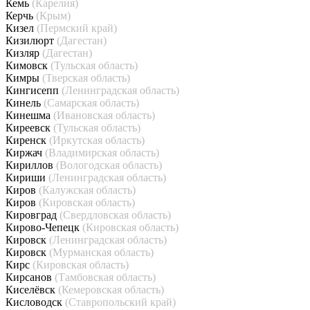
Кемь
(Карелия)
Керчь
(Крым)
Кизел
(Пермский край)
Кизилюрт
(Дагестан)
Кизляр
(Дагестан)
Кимовск
(Тульская область)
Кимры
(Тверская область)
Кингисепп
(Ленинградская область)
Кинель
(Самарская область)
Кинешма
(Ивановская область)
Киреевск
(Тульская область)
Киренск
(Иркутская область)
Киржач
(Владимирская область)
Кириллов
(Вологодская область)
Кириши
(Ленинградская область)
Киров
(Калужская область)
Киров
(Кировская область)
Кировград
(Свердловская область)
Кирово-Чепецк
(Кировская область)
Кировск
(Ленинградская область)
Кировск
(Мурманская область)
Кирс
(Кировская область)
Кирсанов
(Тамбовская область)
Киселёвск
(Кемеровская область)
Кисловодск
(Ставропольский край)