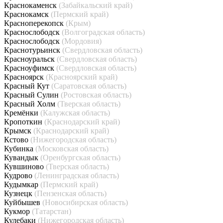
Краснокаменск
(Забайкальский край)
Краснокамск
(Пермский край)
Красноперекопск
(Крым)
Краснослободск
(Волгоградская область)
Краснослободск
(Мордовия)
Краснотурьинск
(Свердловская область)
Красноуральск
(Свердловская область)
Красноуфимск
(Свердловская область)
Красноярск
(Красноярский край)
Красный Кут
(Саратовская область)
Красный Сулин
(Ростовская область)
Красный Холм
(Тверская область)
Кремёнки
(Калужская область)
Кропоткин
(Краснодарский край)
Крымск
(Краснодарский край)
Кстово
(Нижегородская область)
Кубинка
(Московская область)
Кувандык
(Оренбургская область)
Кувшиново
(Тверская область)
Кудрово
(Ленинградская область)
Кудымкар
(Пермский край)
Кузнецк
(Пензенская область)
Куйбышев
(Новосибирская область)
Кукмор
(Татарстан)
Кулебаки
(Нижегородская область)