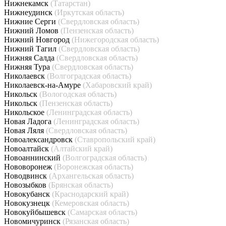
Нижнекамск
(Татарстан)
Нижнеудинск
(Иркутская область)
Нижние Серги
(Свердловская область)
Нижний Ломов
(Пензенская область)
Нижний Новгород
(Нижегородская область)
Нижний Тагил
(Свердловская область)
Нижняя Салда
(Свердловская область)
Нижняя Тура
(Свердловская область)
Николаевск
(Волгоградская область)
Николаевск-на-Амуре
(Хабаровский край)
Никольск
(Вологодская область)
Никольск
(Пензенская область)
Никольское
(Ленинградская область)
Новая Ладога
(Ленинградская область)
Новая Ляля
(Свердловская область)
Новоалександровск
(Ставропольский край)
Новоалтайск
(Алтайский край)
Новоаннинский
(Волгоградская область)
Нововоронеж
(Воронежская область)
Новодвинск
(Архангельская область)
Новозыбков
(Брянская область)
Новокубанск
(Краснодарский край)
Новокузнецк
(Кемеровская область)
Новокуйбышевск
(Самарская область)
Новомичуринск
(Рязанская область)