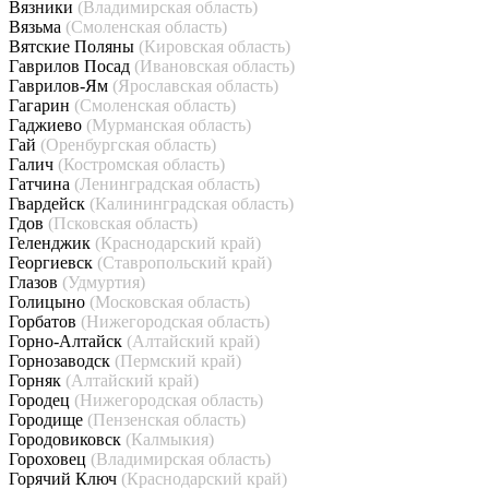
Вязники
(Владимирская область)
Вязьма
(Смоленская область)
Вятские Поляны
(Кировская область)
Гаврилов Посад
(Ивановская область)
Гаврилов-Ям
(Ярославская область)
Гагарин
(Смоленская область)
Гаджиево
(Мурманская область)
Гай
(Оренбургская область)
Галич
(Костромская область)
Гатчина
(Ленинградская область)
Гвардейск
(Калининградская область)
Гдов
(Псковская область)
Геленджик
(Краснодарский край)
Георгиевск
(Ставропольский край)
Глазов
(Удмуртия)
Голицыно
(Московская область)
Горбатов
(Нижегородская область)
Горно-Алтайск
(Алтайский край)
Горнозаводск
(Пермский край)
Горняк
(Алтайский край)
Городец
(Нижегородская область)
Городище
(Пензенская область)
Городовиковск
(Калмыкия)
Гороховец
(Владимирская область)
Горячий Ключ
(Краснодарский край)