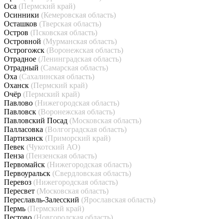
Оса
(Пермский край)
Осинники
(Кемеровская область)
Осташков
(Тверская область)
Остров
(Псковская область)
Островной
(Мурманская область)
Острогожск
(Воронежская область)
Отрадное
(Ленинградская область)
Отрадный
(Самарская область)
Оха
(Сахалинская область)
Оханск
(Пермский край)
Очёр
(Пермский край)
Павлово
(Нижегородская область)
Павловск
(Воронежская область)
Павловский Посад
(Московская область)
Палласовка
(Волгоградская область)
Партизанск
(Приморский край)
Певек
(Чукотский АО)
Пенза
(Пензенская область)
Первомайск
(Нижегородская область)
Первоуральск
(Свердловская область)
Перевоз
(Нижегородская область)
Пересвет
(Московская область)
Переславль-Залесский
(Ярославская область)
Пермь
(Пермский край)
Пестово
(Новгородская область)