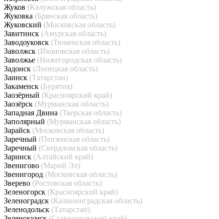
Жуков
(Калужская область)
Жуковка
(Брянская область)
Жуковский
(Московская область)
Завитинск
(Амурская область)
Заводоуковск
(Тюменская область)
Заволжск
(Ивановская область)
Заволжье
(Нижегородская область)
Задонск
(Липецкая область)
Заинск
(Татарстан)
Закаменск
(Бурятия)
Заозёрный
(Красноярский край)
Заозёрск
(Мурманская область)
Западная Двина
(Тверская область)
Заполярный
(Мурманская область)
Зарайск
(Московская область)
Заречный
(Пензенская область)
Заречный
(Свердловская область)
Заринск
(Алтайский край)
Звенигово
(Марий Эл)
Звенигород
(Московская область)
Зверево
(Ростовская область)
Зеленогорск
(Красноярский край)
Зеленоградск
(Калининградская область)
Зеленодольск
(Татарстан)
Зеленокумск
(Ставропольский край)