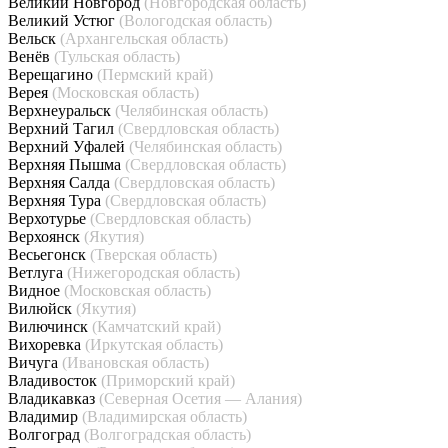
Великий Новгород
(Новгородская область)
Великий Устюг
(Вологодская область)
Вельск
(Архангельская область)
Венёв
(Тульская область)
Верещагино
(Пермский край)
Верея
(Московская область)
Верхнеуральск
(Челябинская область)
Верхний Тагил
(Свердловская область)
Верхний Уфалей
(Челябинская область)
Верхняя Пышма
(Свердловская область)
Верхняя Салда
(Свердловская область)
Верхняя Тура
(Свердловская область)
Верхотурье
(Свердловская область)
Верхоянск
(Якутия)
Весьегонск
(Тверская область)
Ветлуга
(Нижегородская область)
Видное
(Московская область)
Вилюйск
(Якутия)
Вилючинск
(Камчатский край)
Вихоревка
(Иркутская область)
Вичуга
(Ивановская область)
Владивосток
(Приморский край)
Владикавказ
(Северная Осетия — Алания)
Владимир
(Владимирская область)
Волгоград
(Волгоградская область)