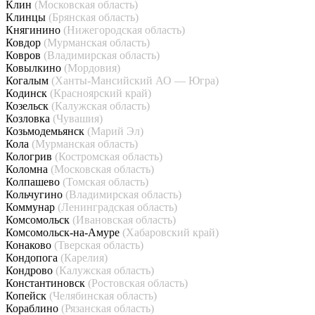
Клин
(Московская область)
Клинцы
(Брянская область)
Княгинино
(Нижегородская область)
Ковдор
(Мурманская область)
Ковров
(Владимирская область)
Ковылкино
(Мордовия)
Когалым
(Ханты-Мансийский АО — Югра)
Кодинск
(Красноярский край)
Козельск
(Калужская область)
Козловка
(Чувашия)
Козьмодемьянск
(Марий Эл)
Кола
(Мурманская область)
Кологрив
(Костромская область)
Коломна
(Московская область)
Колпашево
(Томская область)
Кольчугино
(Владимирская область)
Коммунар
(Ленинградская область)
Комсомольск
(Ивановская область)
Комсомольск-на-Амуре
(Хабаровский край)
Конаково
(Тверская область)
Кондопога
(Карелия)
Кондрово
(Калужская область)
Константиновск
(Ростовская область)
Копейск
(Челябинская область)
Кораблино
(Рязанская область)