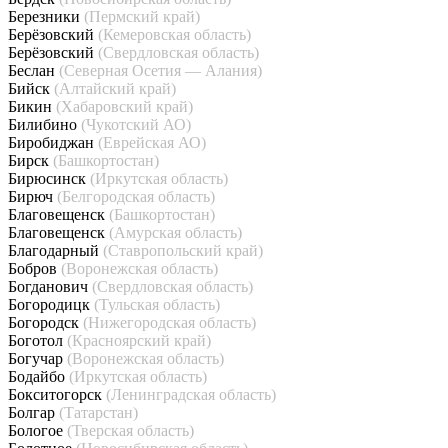
Березники
(Пермский край)
Берёзовский
(Кемеровская область)
Берёзовский
(Свердловская область)
Беслан
(Северная Осетия — Алания)
Бийск
(Алтайский край)
Бикин
(Хабаровский край)
Билибино
(Чукотский АО)
Биробиджан
(Еврейская АО)
Бирск
(Башкортостан)
Бирюсинск
(Иркутская область)
Бирюч
(Белгородская область)
Благовещенск
(Башкортостан)
Благовещенск
(Амурская область)
Благодарный
(Ставропольский край)
Бобров
(Воронежская область)
Богданович
(Свердловская область)
Богородицк
(Тульская область)
Богородск
(Нижегородская область)
Боготол
(Красноярский край)
Богучар
(Воронежская область)
Бодайбо
(Иркутская область)
Бокситогорск
(Ленинградская область)
Болгар
(Татарстан)
Бологое
(Тверская область)