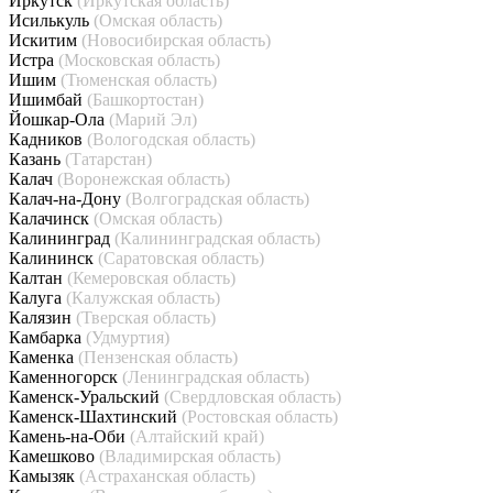
Иркутск
(Иркутская область)
Исилькуль
(Омская область)
Искитим
(Новосибирская область)
Истра
(Московская область)
Ишим
(Тюменская область)
Ишимбай
(Башкортостан)
Йошкар-Ола
(Марий Эл)
Кадников
(Вологодская область)
Казань
(Татарстан)
Калач
(Воронежская область)
Калач-на-Дону
(Волгоградская область)
Калачинск
(Омская область)
Калининград
(Калининградская область)
Калининск
(Саратовская область)
Калтан
(Кемеровская область)
Калуга
(Калужская область)
Калязин
(Тверская область)
Камбарка
(Удмуртия)
Каменка
(Пензенская область)
Каменногорск
(Ленинградская область)
Каменск-Уральский
(Свердловская область)
Каменск-Шахтинский
(Ростовская область)
Камень-на-Оби
(Алтайский край)
Камешково
(Владимирская область)
Камызяк
(Астраханская область)