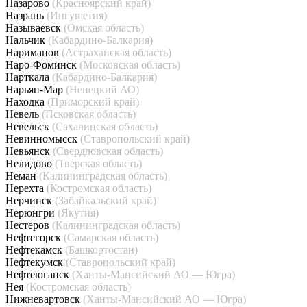
Назарово
(Красноярский край)
Назрань
(Ингушетия)
Называевск
(Омская область)
Нальчик
(Кабардино-Балкария)
Нариманов
(Астраханская область)
Наро-Фоминск
(Московская область)
Нарткала
(Кабардино-Балкария)
Нарьян-Мар
(Ненецкий АО)
Находка
(Приморский край)
Невель
(Псковская область)
Невельск
(Сахалинская область)
Невинномысск
(Ставропольский край)
Невьянск
(Свердловская область)
Нелидово
(Тверская область)
Неман
(Калининградская область)
Нерехта
(Костромская область)
Нерчинск
(Забайкальский край)
Нерюнгри
(Якутия)
Нестеров
(Калининградская область)
Нефтегорск
(Самарская область)
Нефтекамск
(Башкортостан)
Нефтекумск
(Ставропольский край)
Нефтеюганск
(Ханты-Мансийский АО — Югра)
Нея
(Костромская область)
Нижневартовск
(Ханты-Мансийский АО — Югра)