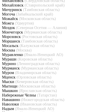
Михайловск
(Свердловская область)
Михайловск
(Ставропольский край)
Мичуринск
(Тамбовская область)
Могоча
(Забайкальский край)
Можайск
(Московская область)
Можга
(Удмуртия)
Моздок
(Северная Осетия — Алания)
Мончегорск
(Мурманская область)
Морозовск
(Ростовская область)
Моршанск
(Тамбовская область)
Мосальск
(Калужская область)
Москва
(Москва)
Муравленко
(Ямало-Ненецкий АО)
Мураши
(Кировская область)
Мурино
(Ленинградская область)
Мурманск
(Мурманская область)
Муром
(Владимирская область)
Мценск
(Орловская область)
Мыски
(Кемеровская область)
Мытищи
(Московская область)
Мышкин
(Ярославская область)
Набережные Челны
(Татарстан)
Навашино
(Нижегородская область)
Наволоки
(Ивановская область)
Надым
(Ямало-Ненецкий АО)