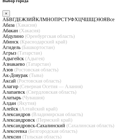
Выбор города
×
А
Б
В
Г
Д
Е
Ж
З
И
Й
К
Л
М
Н
О
П
Р
С
Т
У
Ф
Х
Ц
Ч
Ш
Щ
Э
Ю
Я
Все
Абаза
(Хакасия)
Абакан
(Хакасия)
Абдулино
(Оренбургская область)
Абинск
(Краснодарский край)
Агидель
(Башкортостан)
Агрыз
(Татарстан)
Адыгейск
(Адыгея)
Азнакаево
(Татарстан)
Азов
(Ростовская область)
Ак-Довурак
(Тыва)
Аксай
(Ростовская область)
Алагир
(Северная Осетия — Алания)
Алапаевск
(Свердловская область)
Алатырь
(Чувашия)
Алдан
(Якутия)
Алейск
(Алтайский край)
Александров
(Владимирская область)
Александровск
(Пермский край)
Александровск-Сахалинский
(Сахалинская область)
Алексеевка
(Белгородская область)
Алексин
(Тульская область)