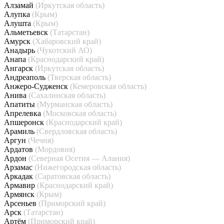
Алзамай
(Иркутская область)
Алупка
(Крым)
Алушта
(Крым)
Альметьевск
(Татарстан)
Амурск
(Хабаровский край)
Анадырь
(Чукотский АО)
Анапа
(Краснодарский край)
Ангарск
(Иркутская область)
Андреаполь
(Тверская область)
Анжеро-Судженск
(Кемеровская область)
Анива
(Сахалинская область)
Апатиты
(Мурманская область)
Апрелевка
(Московская область)
Апшеронск
(Краснодарский край)
Арамиль
(Свердловская область)
Аргун
(Чечня)
Ардатов
(Мордовия)
Ардон
(Северная Осетия — Алания)
Арзамас
(Нижегородская область)
Аркадак
(Саратовская область)
Армавир
(Краснодарский край)
Армянск
(Крым)
Арсеньев
(Приморский край)
Арск
(Татарстан)
Артём
(Приморский край)