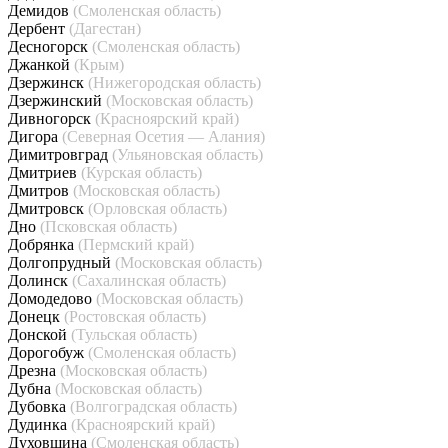
Демидов
(Смоленская область)
Дербент
(Дагестан)
Десногорск
(Смоленская область)
Джанкой
(Крым)
Дзержинск
(Нижегородская область)
Дзержинский
(Московская область)
Дивногорск
(Красноярский край)
Дигора
(Северная Осетия — Алания)
Димитровград
(Ульяновская область)
Дмитриев
(Курская область)
Дмитров
(Московская область)
Дмитровск
(Орловская область)
Дно
(Псковская область)
Добрянка
(Пермский край)
Долгопрудный
(Московская область)
Долинск
(Сахалинская область)
Домодедово
(Московская область)
Донецк
(Ростовская область)
Донской
(Тульская область)
Дорогобуж
(Смоленская область)
Дрезна
(Московская область)
Дубна
(Московская область)
Дубовка
(Волгоградская область)
Дудинка
(Красноярский край)
Духовщина
(Смоленская область)