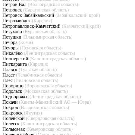
Петров Вал
(Волгоградская область)
Петровск
(Саратовская область)
Петровск-Забайкальский
(Забайкальский край)
Петрозаводск
(Карелия)
Петропавловск-Камчатский
(Камчатский край)
Петухово
(Курганская область)
Петушки
(Владимирская область)
Печора
(Коми)
Печоры
(Псковская область)
Пикалёво
(Ленинградская область)
Пионерский
(Калининградская область)
Питкяранта
(Карелия)
Плавск
(Тульская область)
Пласт
(Челябинская область)
Плёс
(Ивановская область)
Поворино
(Воронежская область)
Подольск
(Московская область)
Подпорожье
(Ленинградская область)
Покачи
(Ханты-Мансийский АО — Югра)
Покров
(Владимирская область)
Покровск
(Якутия)
Полевской
(Свердловская область)
Полесск
(Калининградская область)
Полысаево
(Кемеровская область)
Полярные Зори
(Мурманская область)