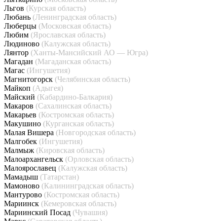
Льгов
(Курская область)
Любань
(Ленинградская область)
Люберцы
(Московская область)
Любим
(Ярославская область)
Людиново
(Калужская область)
Лянтор
(Ханты-Мансийский АО — Югра)
Магадан
(Магаданская область)
Магас
(Ингушетия)
Магнитогорск
(Челябинская область)
Майкоп
(Адыгея)
Майский
(Кабардино-Балкария)
Макаров
(Сахалинская область)
Макарьев
(Костромская область)
Макушино
(Курганская область)
Малая Вишера
(Новгородская область)
Малгобек
(Ингушетия)
Малмыж
(Кировская область)
Малоархангельск
(Орловская область)
Малоярославец
(Калужская область)
Мамадыш
(Татарстан)
Мамоново
(Калининградская область)
Мантурово
(Костромская область)
Мариинск
(Кемеровская область)
Мариинский Посад
(Чувашия)