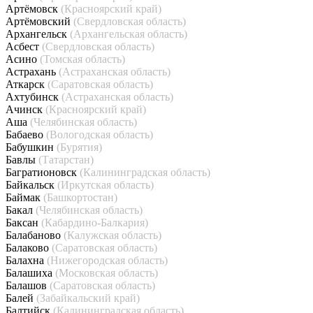
Артёмовск
(Красноярский край)
Артёмовский
(Свердловская область)
Архангельск
(Архангельская область)
Асбест
(Свердловская область)
Асино
(Томская область)
Астрахань
(Астраханская область)
Аткарск
(Саратовская область)
Ахтубинск
(Астраханская область)
Ачинск
(Красноярский край)
Аша
(Челябинская область)
Бабаево
(Вологодская область)
Бабушкин
(Бурятия)
Бавлы
(Татарстан)
Багратионовск
(Калининградская область)
Байкальск
(Иркутская область)
Баймак
(Башкортостан)
Бакал
(Челябинская область)
Баксан
(Кабардино-Балкария)
Балабаново
(Калужская область)
Балаково
(Саратовская область)
Балахна
(Нижегородская область)
Балашиха
(Московская область)
Балашов
(Саратовская область)
Балей
(Забайкальский край)
Балтийск
(Калининградская область)