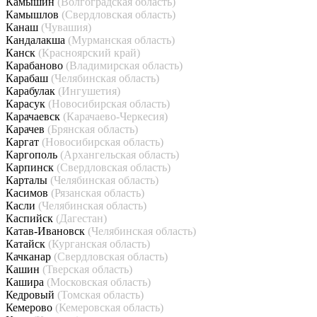
Камышин
(Волгоградская область)
Камышлов
(Свердловская область)
Канаш
(Чувашия)
Кандалакша
(Мурманская область)
Канск
(Красноярский край)
Карабаново
(Владимирская область)
Карабаш
(Челябинская область)
Карабулак
(Ингушетия)
Карасук
(Новосибирская область)
Карачаевск
(Карачаево-Черкесия)
Карачев
(Брянская область)
Каргат
(Новосибирская область)
Каргополь
(Архангельская область)
Карпинск
(Свердловская область)
Карталы
(Челябинская область)
Касимов
(Рязанская область)
Касли
(Челябинская область)
Каспийск
(Дагестан)
Катав-Ивановск
(Челябинская область)
Катайск
(Курганская область)
Качканар
(Свердловская область)
Кашин
(Тверская область)
Кашира
(Московская область)
Кедровый
(Томская область)
Кемерово
(Кемеровская область)