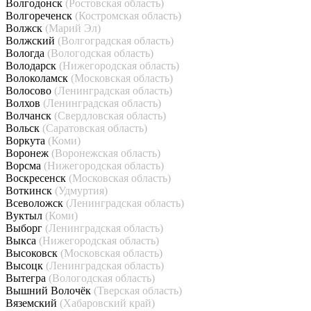
Волгодонск
(Ростовская область)
Волгореченск
(Костромская область)
Волжск
(Марий Эл)
Волжский
(Волгоградская область)
Вологда
(Вологодская область)
Володарск
(Нижегородская область)
Волоколамск
(Московская область)
Волосово
(Ленинградская область)
Волхов
(Ленинградская область)
Волчанск
(Свердловская область)
Вольск
(Саратовская область)
Воркута
(Коми)
Воронеж
(Воронежская область)
Ворсма
(Нижегородская область)
Воскресенск
(Московская область)
Воткинск
(Удмуртия)
Всеволожск
(Ленинградская область)
Вуктыл
(Коми)
Выборг
(Ленинградская область)
Выкса
(Нижегородская область)
Высоковск
(Московская область)
Высоцк
(Ленинградская область)
Вытегра
(Вологодская область)
Вышний Волочёк
(Тверская область)
Вяземский
(Хабаровский край)