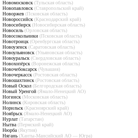
Новомосковск
(Тульская область)
Новопавловск
(Ставропольский край)
Новоржев
(Псковская область)
Новороссийск
(Краснодарский край)
Новосибирск
(Новосибирская область)
Новосиль
(Орловская область)
Новосокольники
(Псковская область)
Новотроицк
(Оренбургская область)
Новоузенск
(Саратовская область)
Новоульяновск
(Ульяновская область)
Новоуральск
(Свердловская область)
Новохопёрск
(Воронежская область)
Новочебоксарск
(Чувашия)
Новочеркасск
(Ростовская область)
Новошахтинск
(Ростовская область)
Новый Оскол
(Белгородская область)
Новый Уренгой
(Ямало-Ненецкий АО)
Ногинск
(Московская область)
Нолинск
(Кировская область)
Норильск
(Красноярский край)
Ноябрьск
(Ямало-Ненецкий АО)
Нурлат
(Татарстан)
Нытва
(Пермский край)
Нюрба
(Якутия)
Нягань
(Ханты-Мансийский АО — Югра)