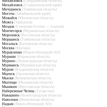
Михайловск
(Свердловская область)
Михайловск
(Ставропольский край)
Мичуринск
(Тамбовская область)
Могоча
(Забайкальский край)
Можайск
(Московская область)
Можга
(Удмуртия)
Моздок
(Северная Осетия — Алания)
Мончегорск
(Мурманская область)
Морозовск
(Ростовская область)
Моршанск
(Тамбовская область)
Мосальск
(Калужская область)
Москва
(Москва)
Муравленко
(Ямало-Ненецкий АО)
Мураши
(Кировская область)
Мурино
(Ленинградская область)
Мурманск
(Мурманская область)
Муром
(Владимирская область)
Мценск
(Орловская область)
Мыски
(Кемеровская область)
Мытищи
(Московская область)
Мышкин
(Ярославская область)
Набережные Челны
(Татарстан)
Навашино
(Нижегородская область)
Наволоки
(Ивановская область)
Надым
(Ямало-Ненецкий АО)