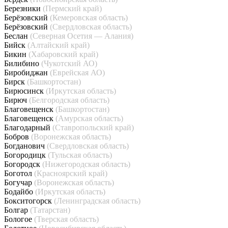
Березники
(Пермский край)
Берёзовский
(Кемеровская область)
Берёзовский
(Свердловская область)
Беслан
(Северная Осетия — Алания)
Бийск
(Алтайский край)
Бикин
(Хабаровский край)
Билибино
(Чукотский АО)
Биробиджан
(Еврейская АО)
Бирск
(Башкортостан)
Бирюсинск
(Иркутская область)
Бирюч
(Белгородская область)
Благовещенск
(Башкортостан)
Благовещенск
(Амурская область)
Благодарный
(Ставропольский край)
Бобров
(Воронежская область)
Богданович
(Свердловская область)
Богородицк
(Тульская область)
Богородск
(Нижегородская область)
Боготол
(Красноярский край)
Богучар
(Воронежская область)
Бодайбо
(Иркутская область)
Бокситогорск
(Ленинградская область)
Болгар
(Татарстан)
Бологое
(Тверская область)