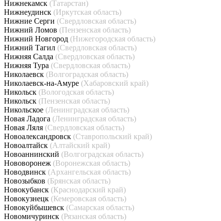
Нижнекамск
(Татарстан)
Нижнеудинск
(Иркутская область)
Нижние Серги
(Свердловская область)
Нижний Ломов
(Пензенская область)
Нижний Новгород
(Нижегородская область)
Нижний Тагил
(Свердловская область)
Нижняя Салда
(Свердловская область)
Нижняя Тура
(Свердловская область)
Николаевск
(Волгоградская область)
Николаевск-на-Амуре
(Хабаровский край)
Никольск
(Вологодская область)
Никольск
(Пензенская область)
Никольское
(Ленинградская область)
Новая Ладога
(Ленинградская область)
Новая Ляля
(Свердловская область)
Новоалександровск
(Ставропольский край)
Новоалтайск
(Алтайский край)
Новоаннинский
(Волгоградская область)
Нововоронеж
(Воронежская область)
Новодвинск
(Архангельская область)
Новозыбков
(Брянская область)
Новокубанск
(Краснодарский край)
Новокузнецк
(Кемеровская область)
Новокуйбышевск
(Самарская область)
Новомичуринск
(Рязанская область)