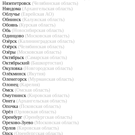
Нязепетровск
(Челябинская область)
Няндома
(Архангельская область)
Облучье
(Еврейская АО)
Обнинск
(Калужская область)
Обоянь
(Курская область)
Обь
(Новосибирская область)
Одинцово
(Московская область)
Озёрск
(Калининградская область)
Озёрск
(Челябинская область)
Озёры
(Московская область)
Октябрьск
(Самарская область)
Октябрьский
(Башкортостан)
Окуловка
(Новгородская область)
Олёкминск
(Якутия)
Оленегорск
(Мурманская область)
Олонец
(Карелия)
Омск
(Омская область)
Омутнинск
(Кировская область)
Онега
(Архангельская область)
Опочка
(Псковская область)
Орёл
(Орловская область)
Оренбург
(Оренбургская область)
Орехово-Зуево
(Московская область)
Орлов
(Кировская область)
Орск
(Оренбургская область)