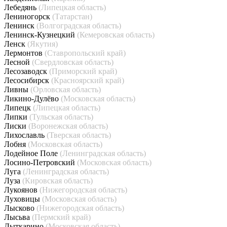
Лебедянь
(Липецкая область)
Лениногорск
(Татарстан)
Ленинск
(Волгоградская область)
Ленинск-Кузнецкий
(Кемеровская область)
Ленск
(Якутия)
Лермонтов
(Ставропольский край)
Лесной
(Свердловская область)
Лесозаводск
(Приморский край)
Лесосибирск
(Красноярский край)
Ливны
(Орловская область)
Ликино-Дулёво
(Московская область)
Липецк
(Липецкая область)
Липки
(Тульская область)
Лиски
(Воронежская область)
Лихославль
(Тверская область)
Лобня
(Московская область)
Лодейное Поле
(Ленинградская область)
Лосино-Петровский
(Московская область)
Луга
(Ленинградская область)
Луза
(Кировская область)
Лукоянов
(Нижегородская область)
Луховицы
(Московская область)
Лысково
(Нижегородская область)
Лысьва
(Пермский край)
Лыткарино
(Московская область)