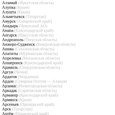
Алзамай
(Иркутская область)
Алупка
(Крым)
Алушта
(Крым)
Альметьевск
(Татарстан)
Амурск
(Хабаровский край)
Анадырь
(Чукотский АО)
Анапа
(Краснодарский край)
Ангарск
(Иркутская область)
Андреаполь
(Тверская область)
Анжеро-Судженск
(Кемеровская область)
Анива
(Сахалинская область)
Апатиты
(Мурманская область)
Апрелевка
(Московская область)
Апшеронск
(Краснодарский край)
Арамиль
(Свердловская область)
Аргун
(Чечня)
Ардатов
(Мордовия)
Ардон
(Северная Осетия — Алания)
Арзамас
(Нижегородская область)
Аркадак
(Саратовская область)
Армавир
(Краснодарский край)
Армянск
(Крым)
Арсеньев
(Приморский край)
Арск
(Татарстан)
Артём
(Приморский край)