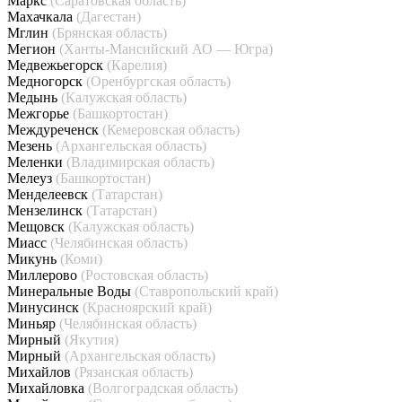
Маркс
(Саратовская область)
Махачкала
(Дагестан)
Мглин
(Брянская область)
Мегион
(Ханты-Мансийский АО — Югра)
Медвежьегорск
(Карелия)
Медногорск
(Оренбургская область)
Медынь
(Калужская область)
Межгорье
(Башкортостан)
Междуреченск
(Кемеровская область)
Мезень
(Архангельская область)
Меленки
(Владимирская область)
Мелеуз
(Башкортостан)
Менделеевск
(Татарстан)
Мензелинск
(Татарстан)
Мещовск
(Калужская область)
Миасс
(Челябинская область)
Микунь
(Коми)
Миллерово
(Ростовская область)
Минеральные Воды
(Ставропольский край)
Минусинск
(Красноярский край)
Миньяр
(Челябинская область)
Мирный
(Якутия)
Мирный
(Архангельская область)
Михайлов
(Рязанская область)
Михайловка
(Волгоградская область)