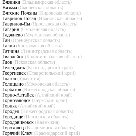
Вязники
(Владимирская область)
Вязьма
(Смоленская область)
Вятские Поляны
(Кировская область)
Гаврилов Посад
(Ивановская область)
Гаврилов-Ям
(Ярославская область)
Гагарин
(Смоленская область)
Гаджиево
(Мурманская область)
Гай
(Оренбургская область)
Галич
(Костромская область)
Гатчина
(Ленинградская область)
Гвардейск
(Калининградская область)
Гдов
(Псковская область)
Геленджик
(Краснодарский край)
Георгиевск
(Ставропольский край)
Глазов
(Удмуртия)
Голицыно
(Московская область)
Горбатов
(Нижегородская область)
Горно-Алтайск
(Алтайский край)
Горнозаводск
(Пермский край)
Горняк
(Алтайский край)
Городец
(Нижегородская область)
Городище
(Пензенская область)
Городовиковск
(Калмыкия)
Гороховец
(Владимирская область)
Горячий Ключ
(Краснодарский край)