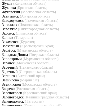
Жуков
(Калужская область)
Жуковка
(Брянская область)
Жуковский
(Московская область)
Завитинск
(Амурская область)
Заводоуковск
(Тюменская область)
Заволжск
(Ивановская область)
Заволжье
(Нижегородская область)
Задонск
(Липецкая область)
Заинск
(Татарстан)
Закаменск
(Бурятия)
Заозёрный
(Красноярский край)
Заозёрск
(Мурманская область)
Западная Двина
(Тверская область)
Заполярный
(Мурманская область)
Зарайск
(Московская область)
Заречный
(Пензенская область)
Заречный
(Свердловская область)
Заринск
(Алтайский край)
Звенигово
(Марий Эл)
Звенигород
(Московская область)
Зверево
(Ростовская область)
Зеленогорск
(Красноярский край)
Зеленоградск
(Калининградская область)
Зеленодольск
(Татарстан)
Зеленокумск
(Ставропольский край)