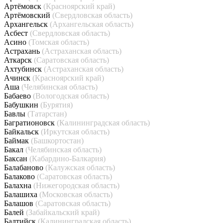
Артёмовск
(Красноярский край)
Артёмовский
(Свердловская область)
Архангельск
(Архангельская область)
Асбест
(Свердловская область)
Асино
(Томская область)
Астрахань
(Астраханская область)
Аткарск
(Саратовская область)
Ахтубинск
(Астраханская область)
Ачинск
(Красноярский край)
Аша
(Челябинская область)
Бабаево
(Вологодская область)
Бабушкин
(Бурятия)
Бавлы
(Татарстан)
Багратионовск
(Калининградская область)
Байкальск
(Иркутская область)
Баймак
(Башкортостан)
Бакал
(Челябинская область)
Баксан
(Кабардино-Балкария)
Балабаново
(Калужская область)
Балаково
(Саратовская область)
Балахна
(Нижегородская область)
Балашиха
(Московская область)
Балашов
(Саратовская область)
Балей
(Забайкальский край)
Балтийск
(Калининградская область)