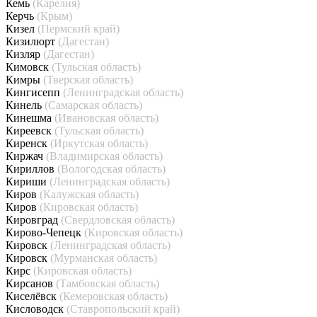
Кемь
(Карелия)
Керчь
(Крым)
Кизел
(Пермский край)
Кизилюрт
(Дагестан)
Кизляр
(Дагестан)
Кимовск
(Тульская область)
Кимры
(Тверская область)
Кингисепп
(Ленинградская область)
Кинель
(Самарская область)
Кинешма
(Ивановская область)
Киреевск
(Тульская область)
Киренск
(Иркутская область)
Киржач
(Владимирская область)
Кириллов
(Вологодская область)
Кириши
(Ленинградская область)
Киров
(Калужская область)
Киров
(Кировская область)
Кировград
(Свердловская область)
Кирово-Чепецк
(Кировская область)
Кировск
(Ленинградская область)
Кировск
(Мурманская область)
Кирс
(Кировская область)
Кирсанов
(Тамбовская область)
Киселёвск
(Кемеровская область)
Кисловодск
(Ставропольский край)