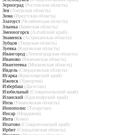
Зерноград
(Ростовская область)
Зея
(Амурская область)
Зима
(Иркутская область)
Златоуст
(Челябинская область)
Злынка
(Брянская область)
Змеиногорск
(Алтайский край)
Знаменск
(Астраханская область)
Зубцов
(Тверская область)
Зуевка
(Кировская область)
Ивангород
(Ленинградская область)
Иваново
(Ивановская область)
Ивантеевка
(Московская область)
Ивдель
(Свердловская область)
Игарка
(Красноярский край)
Ижевск
(Удмуртия)
Избербаш
(Дагестан)
Изобильный
(Ставропольский край)
Иланский
(Красноярский край)
Инза
(Ульяновская область)
Иннополис
(Татарстан)
Инсар
(Мордовия)
Инта
(Коми)
Ипатово
(Ставропольский край)
Ирбит
(Свердловская область)