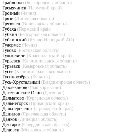
Грайворон
(Белгородская область)
Гремячинск
(Пермский край)
Грозный
(Чечня)
Грязи
(Липецкая область)
Грязовец
(Вологодская область)
Губаха
(Пермский край)
Губкин
(Белгородская область)
Губкинский
(Ямало-Ненецкий АО)
Гудермес
(Чечня)
Гуково
(Ростовская область)
Гулькевичи
(Краснодарский край)
Гурьевск
(Калининградская область)
Гурьевск
(Кемеровская область)
Гусев
(Калининградская область)
Гусиноозёрск
(Бурятия)
Гусь-Хрустальный
(Владимирская область)
Давлеканово
(Башкортостан)
Дагестанские Огни
(Дагестан)
Далматово
(Курганская область)
Дальнегорск
(Приморский край)
Дальнереченск
(Приморский край)
Данилов
(Ярославская область)
Данков
(Липецкая область)
Дегтярск
(Свердловская область)
Дедовск
(Московская область)