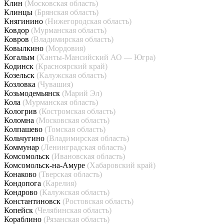
Клин
(Московская область)
Клинцы
(Брянская область)
Княгинино
(Нижегородская область)
Ковдор
(Мурманская область)
Ковров
(Владимирская область)
Ковылкино
(Мордовия)
Когалым
(Ханты-Мансийский АО — Югра)
Кодинск
(Красноярский край)
Козельск
(Калужская область)
Козловка
(Чувашия)
Козьмодемьянск
(Марий Эл)
Кола
(Мурманская область)
Кологрив
(Костромская область)
Коломна
(Московская область)
Колпашево
(Томская область)
Кольчугино
(Владимирская область)
Коммунар
(Ленинградская область)
Комсомольск
(Ивановская область)
Комсомольск-на-Амуре
(Хабаровский край)
Конаково
(Тверская область)
Кондопога
(Карелия)
Кондрово
(Калужская область)
Константиновск
(Ростовская область)
Копейск
(Челябинская область)
Кораблино
(Рязанская область)