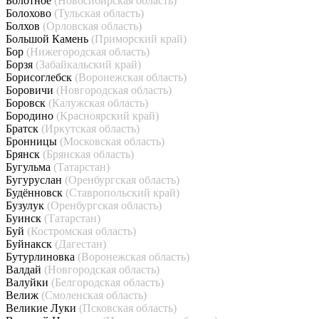
Болотное
(Новосибирская область)
Болохово
(Тульская область)
Болхов
(Орловская область)
Большой Камень
(Приморский край)
Бор
(Нижегородская область)
Борзя
(Забайкальский край)
Борисоглебск
(Воронежская область)
Боровичи
(Новгородская область)
Боровск
(Калужская область)
Бородино
(Красноярский край)
Братск
(Иркутская область)
Бронницы
(Московская область)
Брянск
(Брянская область)
Бугульма
(Татарстан)
Бугуруслан
(Оренбургская область)
Будённовск
(Ставропольский край)
Бузулук
(Оренбургская область)
Буинск
(Татарстан)
Буй
(Костромская область)
Буйнакск
(Дагестан)
Бутурлиновка
(Воронежская область)
Валдай
(Новгородская область)
Валуйки
(Белгородская область)
Велиж
(Смоленская область)
Великие Луки
(Псковская область)