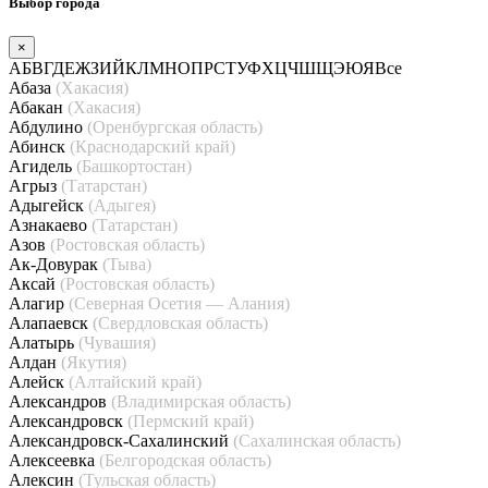
Выбор города
×
А
Б
В
Г
Д
Е
Ж
З
И
Й
К
Л
М
Н
О
П
Р
С
Т
У
Ф
Х
Ц
Ч
Ш
Щ
Э
Ю
Я
Все
Абаза
(Хакасия)
Абакан
(Хакасия)
Абдулино
(Оренбургская область)
Абинск
(Краснодарский край)
Агидель
(Башкортостан)
Агрыз
(Татарстан)
Адыгейск
(Адыгея)
Азнакаево
(Татарстан)
Азов
(Ростовская область)
Ак-Довурак
(Тыва)
Аксай
(Ростовская область)
Алагир
(Северная Осетия — Алания)
Алапаевск
(Свердловская область)
Алатырь
(Чувашия)
Алдан
(Якутия)
Алейск
(Алтайский край)
Александров
(Владимирская область)
Александровск
(Пермский край)
Александровск-Сахалинский
(Сахалинская область)
Алексеевка
(Белгородская область)
Алексин
(Тульская область)