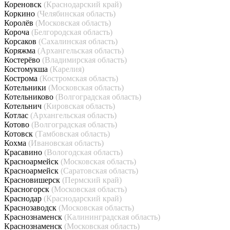
Кореновск
(Краснодарский край)
Коркино
(Челябинская область)
Королёв
(Московская область)
Короча
(Белгородская область)
Корсаков
(Сахалинская область)
Коряжма
(Архангельская область)
Костерёво
(Владимирская область)
Костомукша
(Карелия)
Кострома
(Костромская область)
Котельники
(Московская область)
Котельниково
(Волгоградская область)
Котельнич
(Кировская область)
Котлас
(Архангельская область)
Котово
(Волгоградская область)
Котовск
(Тамбовская область)
Кохма
(Ивановская область)
Красавино
(Вологодская область)
Красноармейск
(Московская область)
Красноармейск
(Саратовская область)
Красновишерск
(Пермский край)
Красногорск
(Московская область)
Краснодар
(Краснодарский край)
Краснозаводск
(Московская область)
Краснознаменск
(Калининградская область)
Краснознаменск
(Московская область)