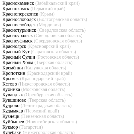
Краснокаменск
(Забайкальский край)
Краснокамск
(Пермский край)
Красноперекопск
(Крым)
Краснослободск
(Волгоградская область)
Краснослободск
(Мордовия)
Краснотурьинск
(Свердловская область)
Красноуральск
(Свердловская область)
Красноуфимск
(Свердловская область)
Красноярск
(Красноярский край)
Красный Кут
(Саратовская область)
Красный Сулин
(Ростовская область)
Красный Холм
(Тверская область)
Кремёнки
(Калужская область)
Кропоткин
(Краснодарский край)
Крымск
(Краснодарский край)
Кстово
(Нижегородская область)
Кубинка
(Московская область)
Кувандык
(Оренбургская область)
Кувшиново
(Тверская область)
Кудрово
(Ленинградская область)
Кудымкар
(Пермский край)
Кузнецк
(Пензенская область)
Куйбышев
(Новосибирская область)
Кукмор
(Татарстан)
Кулебаки
(Нижегородская область)