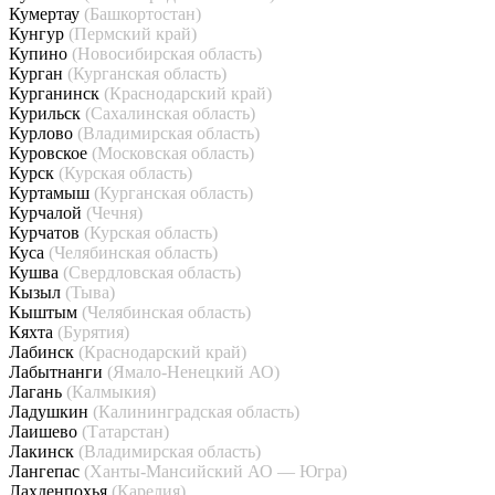
Кумертау
(Башкортостан)
Кунгур
(Пермский край)
Купино
(Новосибирская область)
Курган
(Курганская область)
Курганинск
(Краснодарский край)
Курильск
(Сахалинская область)
Курлово
(Владимирская область)
Куровское
(Московская область)
Курск
(Курская область)
Куртамыш
(Курганская область)
Курчалой
(Чечня)
Курчатов
(Курская область)
Куса
(Челябинская область)
Кушва
(Свердловская область)
Кызыл
(Тыва)
Кыштым
(Челябинская область)
Кяхта
(Бурятия)
Лабинск
(Краснодарский край)
Лабытнанги
(Ямало-Ненецкий АО)
Лагань
(Калмыкия)
Ладушкин
(Калининградская область)
Лаишево
(Татарстан)
Лакинск
(Владимирская область)
Лангепас
(Ханты-Мансийский АО — Югра)
Лахденпохья
(Карелия)