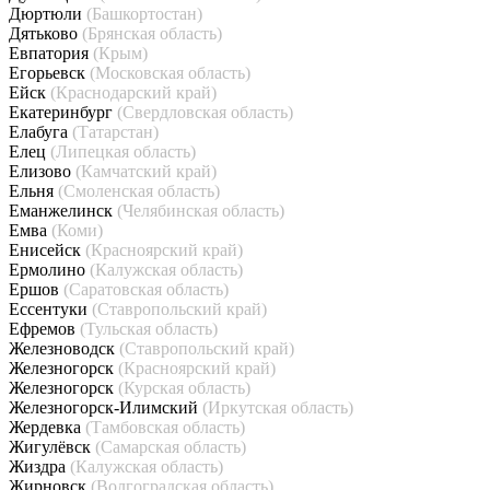
Дюртюли
(Башкортостан)
Дятьково
(Брянская область)
Евпатория
(Крым)
Егорьевск
(Московская область)
Ейск
(Краснодарский край)
Екатеринбург
(Свердловская область)
Елабуга
(Татарстан)
Елец
(Липецкая область)
Елизово
(Камчатский край)
Ельня
(Смоленская область)
Еманжелинск
(Челябинская область)
Емва
(Коми)
Енисейск
(Красноярский край)
Ермолино
(Калужская область)
Ершов
(Саратовская область)
Ессентуки
(Ставропольский край)
Ефремов
(Тульская область)
Железноводск
(Ставропольский край)
Железногорск
(Красноярский край)
Железногорск
(Курская область)
Железногорск-Илимский
(Иркутская область)
Жердевка
(Тамбовская область)
Жигулёвск
(Самарская область)
Жиздра
(Калужская область)
Жирновск
(Волгоградская область)