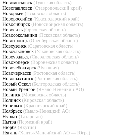
Новомосковск
(Тульская область)
Новопавловск
(Ставропольский край)
Новоржев
(Псковская область)
Новороссийск
(Краснодарский край)
Новосибирск
(Новосибирская область)
Новосиль
(Орловская область)
Новосокольники
(Псковская область)
Новотроицк
(Оренбургская область)
Новоузенск
(Саратовская область)
Новоульяновск
(Ульяновская область)
Новоуральск
(Свердловская область)
Новохопёрск
(Воронежская область)
Новочебоксарск
(Чувашия)
Новочеркасск
(Ростовская область)
Новошахтинск
(Ростовская область)
Новый Оскол
(Белгородская область)
Новый Уренгой
(Ямало-Ненецкий АО)
Ногинск
(Московская область)
Нолинск
(Кировская область)
Норильск
(Красноярский край)
Ноябрьск
(Ямало-Ненецкий АО)
Нурлат
(Татарстан)
Нытва
(Пермский край)
Нюрба
(Якутия)
Нягань
(Ханты-Мансийский АО — Югра)