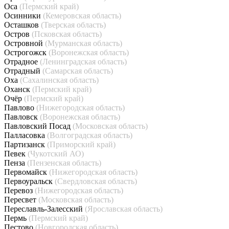
Оса
(Пермский край)
Осинники
(Кемеровская область)
Осташков
(Тверская область)
Остров
(Псковская область)
Островной
(Мурманская область)
Острогожск
(Воронежская область)
Отрадное
(Ленинградская область)
Отрадный
(Самарская область)
Оха
(Сахалинская область)
Оханск
(Пермский край)
Очёр
(Пермский край)
Павлово
(Нижегородская область)
Павловск
(Воронежская область)
Павловский Посад
(Московская область)
Палласовка
(Волгоградская область)
Партизанск
(Приморский край)
Певек
(Чукотский АО)
Пенза
(Пензенская область)
Первомайск
(Нижегородская область)
Первоуральск
(Свердловская область)
Перевоз
(Нижегородская область)
Пересвет
(Московская область)
Переславль-Залесский
(Ярославская область)
Пермь
(Пермский край)
Пестово
(Новгородская область)