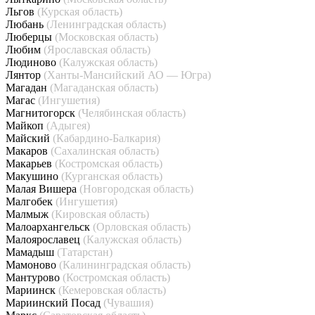
Льгов
(Курская область)
Любань
(Ленинградская область)
Люберцы
(Московская область)
Любим
(Ярославская область)
Людиново
(Калужская область)
Лянтор
(Ханты-Мансийский АО — Югра)
Магадан
(Магаданская область)
Магас
(Ингушетия)
Магнитогорск
(Челябинская область)
Майкоп
(Адыгея)
Майский
(Кабардино-Балкария)
Макаров
(Сахалинская область)
Макарьев
(Костромская область)
Макушино
(Курганская область)
Малая Вишера
(Новгородская область)
Малгобек
(Ингушетия)
Малмыж
(Кировская область)
Малоархангельск
(Орловская область)
Малоярославец
(Калужская область)
Мамадыш
(Татарстан)
Мамоново
(Калининградская область)
Мантурово
(Костромская область)
Мариинск
(Кемеровская область)
Мариинский Посад
(Чувашия)