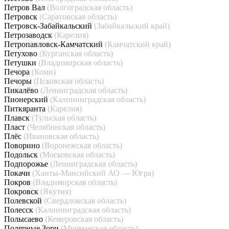
Петров Вал
(Волгоградская область)
Петровск
(Саратовская область)
Петровск-Забайкальский
(Забайкальский край)
Петрозаводск
(Карелия)
Петропавловск-Камчатский
(Камчатский край)
Петухово
(Курганская область)
Петушки
(Владимирская область)
Печора
(Коми)
Печоры
(Псковская область)
Пикалёво
(Ленинградская область)
Пионерский
(Калининградская область)
Питкяранта
(Карелия)
Плавск
(Тульская область)
Пласт
(Челябинская область)
Плёс
(Ивановская область)
Поворино
(Воронежская область)
Подольск
(Московская область)
Подпорожье
(Ленинградская область)
Покачи
(Ханты-Мансийский АО — Югра)
Покров
(Владимирская область)
Покровск
(Якутия)
Полевской
(Свердловская область)
Полесск
(Калининградская область)
Полысаево
(Кемеровская область)
Полярные Зори
(Мурманская область)