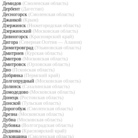
Демидов
(Смоленская область)
Дербент
(Дагестан)
Десногорск
(Смоленская область)
Джанкой
(Крым)
Дзержинск
(Нижегородская область)
Дзержинский
(Московская область)
Дивногорск
(Красноярский край)
Дигора
(Северная Осетия — Алания)
Димитровград
(Ульяновская область)
Дмитриев
(Курская область)
Дмитров
(Московская область)
Дмитровск
(Орловская область)
Дно
(Псковская область)
Добрянка
(Пермский край)
Долгопрудный
(Московская область)
Долинск
(Сахалинская область)
Домодедово
(Московская область)
Донецк
(Ростовская область)
Донской
(Тульская область)
Дорогобуж
(Смоленская область)
Дрезна
(Московская область)
Дубна
(Московская область)
Дубовка
(Волгоградская область)
Дудинка
(Красноярский край)
Духовщина
(Смоленская область)