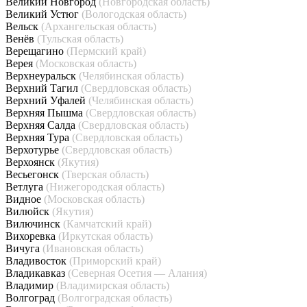
Великий Новгород
(Новгородская область)
Великий Устюг
(Вологодская область)
Вельск
(Архангельская область)
Венёв
(Тульская область)
Верещагино
(Пермский край)
Верея
(Московская область)
Верхнеуральск
(Челябинская область)
Верхний Тагил
(Свердловская область)
Верхний Уфалей
(Челябинская область)
Верхняя Пышма
(Свердловская область)
Верхняя Салда
(Свердловская область)
Верхняя Тура
(Свердловская область)
Верхотурье
(Свердловская область)
Верхоянск
(Якутия)
Весьегонск
(Тверская область)
Ветлуга
(Нижегородская область)
Видное
(Московская область)
Вилюйск
(Якутия)
Вилючинск
(Камчатский край)
Вихоревка
(Иркутская область)
Вичуга
(Ивановская область)
Владивосток
(Приморский край)
Владикавказ
(Северная Осетия — Алания)
Владимир
(Владимирская область)
Волгоград
(Волгоградская область)