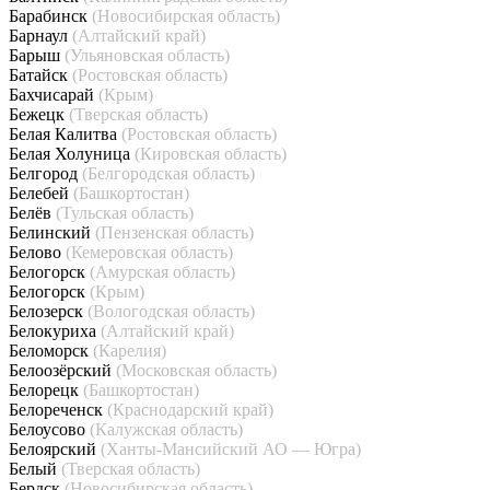
Барабинск
(Новосибирская область)
Барнаул
(Алтайский край)
Барыш
(Ульяновская область)
Батайск
(Ростовская область)
Бахчисарай
(Крым)
Бежецк
(Тверская область)
Белая Калитва
(Ростовская область)
Белая Холуница
(Кировская область)
Белгород
(Белгородская область)
Белебей
(Башкортостан)
Белёв
(Тульская область)
Белинский
(Пензенская область)
Белово
(Кемеровская область)
Белогорск
(Амурская область)
Белогорск
(Крым)
Белозерск
(Вологодская область)
Белокуриха
(Алтайский край)
Беломорск
(Карелия)
Белоозёрский
(Московская область)
Белорецк
(Башкортостан)
Белореченск
(Краснодарский край)
Белоусово
(Калужская область)
Белоярский
(Ханты-Мансийский АО — Югра)
Белый
(Тверская область)
Бердск
(Новосибирская область)