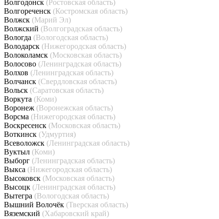
Волгодонск
(Ростовская область)
Волгореченск
(Костромская область)
Волжск
(Марий Эл)
Волжский
(Волгоградская область)
Вологда
(Вологодская область)
Володарск
(Нижегородская область)
Волоколамск
(Московская область)
Волосово
(Ленинградская область)
Волхов
(Ленинградская область)
Волчанск
(Свердловская область)
Вольск
(Саратовская область)
Воркута
(Коми)
Воронеж
(Воронежская область)
Ворсма
(Нижегородская область)
Воскресенск
(Московская область)
Воткинск
(Удмуртия)
Всеволожск
(Ленинградская область)
Вуктыл
(Коми)
Выборг
(Ленинградская область)
Выкса
(Нижегородская область)
Высоковск
(Московская область)
Высоцк
(Ленинградская область)
Вытегра
(Вологодская область)
Вышний Волочёк
(Тверская область)
Вяземский
(Хабаровский край)