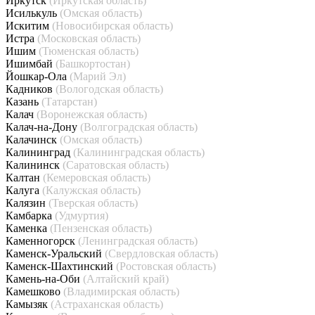
Иркутск
(Иркутская область)
Исилькуль
(Омская область)
Искитим
(Новосибирская область)
Истра
(Московская область)
Ишим
(Тюменская область)
Ишимбай
(Башкортостан)
Йошкар-Ола
(Марий Эл)
Кадников
(Вологодская область)
Казань
(Татарстан)
Калач
(Воронежская область)
Калач-на-Дону
(Волгоградская область)
Калачинск
(Омская область)
Калининград
(Калининградская область)
Калининск
(Саратовская область)
Калтан
(Кемеровская область)
Калуга
(Калужская область)
Калязин
(Тверская область)
Камбарка
(Удмуртия)
Каменка
(Пензенская область)
Каменногорск
(Ленинградская область)
Каменск-Уральский
(Свердловская область)
Каменск-Шахтинский
(Ростовская область)
Камень-на-Оби
(Алтайский край)
Камешково
(Владимирская область)
Камызяк
(Астраханская область)