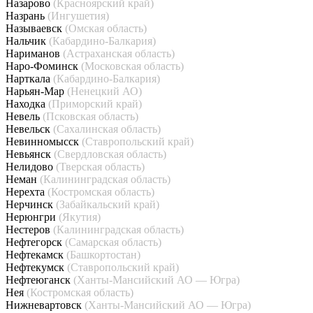
Назарово
(Красноярский край)
Назрань
(Ингушетия)
Называевск
(Омская область)
Нальчик
(Кабардино-Балкария)
Нариманов
(Астраханская область)
Наро-Фоминск
(Московская область)
Нарткала
(Кабардино-Балкария)
Нарьян-Мар
(Ненецкий АО)
Находка
(Приморский край)
Невель
(Псковская область)
Невельск
(Сахалинская область)
Невинномысск
(Ставропольский край)
Невьянск
(Свердловская область)
Нелидово
(Тверская область)
Неман
(Калининградская область)
Нерехта
(Костромская область)
Нерчинск
(Забайкальский край)
Нерюнгри
(Якутия)
Нестеров
(Калининградская область)
Нефтегорск
(Самарская область)
Нефтекамск
(Башкортостан)
Нефтекумск
(Ставропольский край)
Нефтеюганск
(Ханты-Мансийский АО — Югра)
Нея
(Костромская область)
Нижневартовск
(Ханты-Мансийский АО — Югра)