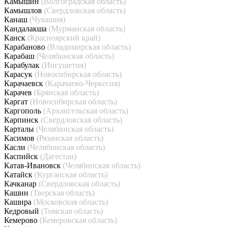
Камышин
(Волгоградская область)
Камышлов
(Свердловская область)
Канаш
(Чувашия)
Кандалакша
(Мурманская область)
Канск
(Красноярский край)
Карабаново
(Владимирская область)
Карабаш
(Челябинская область)
Карабулак
(Ингушетия)
Карасук
(Новосибирская область)
Карачаевск
(Карачаево-Черкесия)
Карачев
(Брянская область)
Каргат
(Новосибирская область)
Каргополь
(Архангельская область)
Карпинск
(Свердловская область)
Карталы
(Челябинская область)
Касимов
(Рязанская область)
Касли
(Челябинская область)
Каспийск
(Дагестан)
Катав-Ивановск
(Челябинская область)
Катайск
(Курганская область)
Качканар
(Свердловская область)
Кашин
(Тверская область)
Кашира
(Московская область)
Кедровый
(Томская область)
Кемерово
(Кемеровская область)