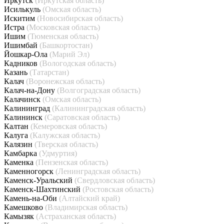
Иркутск
(Иркутская область)
Исилькуль
(Омская область)
Искитим
(Новосибирская область)
Истра
(Московская область)
Ишим
(Тюменская область)
Ишимбай
(Башкортостан)
Йошкар-Ола
(Марий Эл)
Кадников
(Вологодская область)
Казань
(Татарстан)
Калач
(Воронежская область)
Калач-на-Дону
(Волгоградская область)
Калачинск
(Омская область)
Калининград
(Калининградская область)
Калининск
(Саратовская область)
Калтан
(Кемеровская область)
Калуга
(Калужская область)
Калязин
(Тверская область)
Камбарка
(Удмуртия)
Каменка
(Пензенская область)
Каменногорск
(Ленинградская область)
Каменск-Уральский
(Свердловская область)
Каменск-Шахтинский
(Ростовская область)
Камень-на-Оби
(Алтайский край)
Камешково
(Владимирская область)
Камызяк
(Астраханская область)