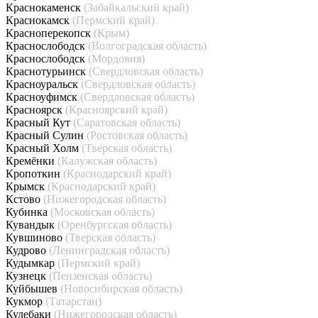
Краснокаменск
(Забайкальский край)
Краснокамск
(Пермский край)
Красноперекопск
(Крым)
Краснослободск
(Волгоградская область)
Краснослободск
(Мордовия)
Краснотурьинск
(Свердловская область)
Красноуральск
(Свердловская область)
Красноуфимск
(Свердловская область)
Красноярск
(Красноярский край)
Красный Кут
(Саратовская область)
Красный Сулин
(Ростовская область)
Красный Холм
(Тверская область)
Кремёнки
(Калужская область)
Кропоткин
(Краснодарский край)
Крымск
(Краснодарский край)
Кстово
(Нижегородская область)
Кубинка
(Московская область)
Кувандык
(Оренбургская область)
Кувшиново
(Тверская область)
Кудрово
(Ленинградская область)
Кудымкар
(Пермский край)
Кузнецк
(Пензенская область)
Куйбышев
(Новосибирская область)
Кукмор
(Татарстан)
Кулебаки
(Нижегородская область)