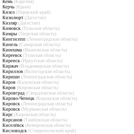
Кемь
(Карелия)
Керчь
(Крым)
Кизел
(Пермский край)
Кизилюрт
(Дагестан)
Кизляр
(Дагестан)
Кимовск
(Тульская область)
Кимры
(Тверская область)
Кингисепп
(Ленинградская область)
Кинель
(Самарская область)
Кинешма
(Ивановская область)
Киреевск
(Тульская область)
Киренск
(Иркутская область)
Киржач
(Владимирская область)
Кириллов
(Вологодская область)
Кириши
(Ленинградская область)
Киров
(Калужская область)
Киров
(Кировская область)
Кировград
(Свердловская область)
Кирово-Чепецк
(Кировская область)
Кировск
(Ленинградская область)
Кировск
(Мурманская область)
Кирс
(Кировская область)
Кирсанов
(Тамбовская область)
Киселёвск
(Кемеровская область)
Кисловодск
(Ставропольский край)