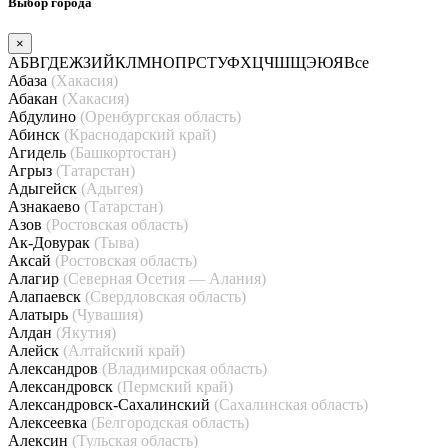
Выбор города
×
А
Б
В
Г
Д
Е
Ж
З
И
Й
К
Л
М
Н
О
П
Р
С
Т
У
Ф
Х
Ц
Ч
Ш
Щ
Э
Ю
Я
Все
Абаза
(Хакасия)
Абакан
(Хакасия)
Абдулино
(Оренбургская область)
Абинск
(Краснодарский край)
Агидель
(Башкортостан)
Агрыз
(Татарстан)
Адыгейск
(Адыгея)
Азнакаево
(Татарстан)
Азов
(Ростовская область)
Ак-Довурак
(Тыва)
Аксай
(Ростовская область)
Алагир
(Северная Осетия — Алания)
Алапаевск
(Свердловская область)
Алатырь
(Чувашия)
Алдан
(Якутия)
Алейск
(Алтайский край)
Александров
(Владимирская область)
Александровск
(Пермский край)
Александровск-Сахалинский
(Сахалинская область)
Алексеевка
(Белгородская область)
Алексин
(Тульская область)