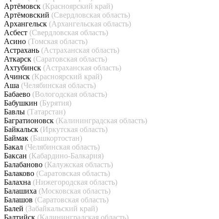
Артёмовск
(Красноярский край)
Артёмовский
(Свердловская область)
Архангельск
(Архангельская область)
Асбест
(Свердловская область)
Асино
(Томская область)
Астрахань
(Астраханская область)
Аткарск
(Саратовская область)
Ахтубинск
(Астраханская область)
Ачинск
(Красноярский край)
Аша
(Челябинская область)
Бабаево
(Вологодская область)
Бабушкин
(Бурятия)
Бавлы
(Татарстан)
Багратионовск
(Калининградская область)
Байкальск
(Иркутская область)
Баймак
(Башкортостан)
Бакал
(Челябинская область)
Баксан
(Кабардино-Балкария)
Балабаново
(Калужская область)
Балаково
(Саратовская область)
Балахна
(Нижегородская область)
Балашиха
(Московская область)
Балашов
(Саратовская область)
Балей
(Забайкальский край)
Балтийск
(Калининградская область)