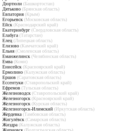
Дюртюли
(Башкортостан)
Дятьково
(Брянская область)
Евпатория
(Крым)
Егорьевск
(Московская область)
Ейск
(Краснодарский край)
Екатеринбург
(Свердловская область)
Елабуга
(Татарстан)
Елец
(Липецкая область)
Елизово
(Камчатский край)
Ельня
(Смоленская область)
Еманжелинск
(Челябинская область)
Емва
(Коми)
Енисейск
(Красноярский край)
Ермолино
(Калужская область)
Ершов
(Саратовская область)
Ессентуки
(Ставропольский край)
Ефремов
(Тульская область)
Железноводск
(Ставропольский край)
Железногорск
(Красноярский край)
Железногорск
(Курская область)
Железногорск-Илимский
(Иркутская область)
Жердевка
(Тамбовская область)
Жигулёвск
(Самарская область)
Жиздра
(Калужская область)
Жирновск
(Волгоградская область)