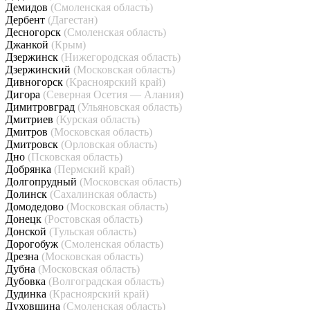
Демидов
(Смоленская область)
Дербент
(Дагестан)
Десногорск
(Смоленская область)
Джанкой
(Крым)
Дзержинск
(Нижегородская область)
Дзержинский
(Московская область)
Дивногорск
(Красноярский край)
Дигора
(Северная Осетия — Алания)
Димитровград
(Ульяновская область)
Дмитриев
(Курская область)
Дмитров
(Московская область)
Дмитровск
(Орловская область)
Дно
(Псковская область)
Добрянка
(Пермский край)
Долгопрудный
(Московская область)
Долинск
(Сахалинская область)
Домодедово
(Московская область)
Донецк
(Ростовская область)
Донской
(Тульская область)
Дорогобуж
(Смоленская область)
Дрезна
(Московская область)
Дубна
(Московская область)
Дубовка
(Волгоградская область)
Дудинка
(Красноярский край)
Духовщина
(Смоленская область)