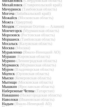
Михайловск
(Свердловская область)
Михайловск
(Ставропольский край)
Мичуринск
(Тамбовская область)
Могоча
(Забайкальский край)
Можайск
(Московская область)
Можга
(Удмуртия)
Моздок
(Северная Осетия — Алания)
Мончегорск
(Мурманская область)
Морозовск
(Ростовская область)
Моршанск
(Тамбовская область)
Мосальск
(Калужская область)
Москва
(Москва)
Муравленко
(Ямало-Ненецкий АО)
Мураши
(Кировская область)
Мурино
(Ленинградская область)
Мурманск
(Мурманская область)
Муром
(Владимирская область)
Мценск
(Орловская область)
Мыски
(Кемеровская область)
Мытищи
(Московская область)
Мышкин
(Ярославская область)
Набережные Челны
(Татарстан)
Навашино
(Нижегородская область)
Наволоки
(Ивановская область)
Надым
(Ямало-Ненецкий АО)