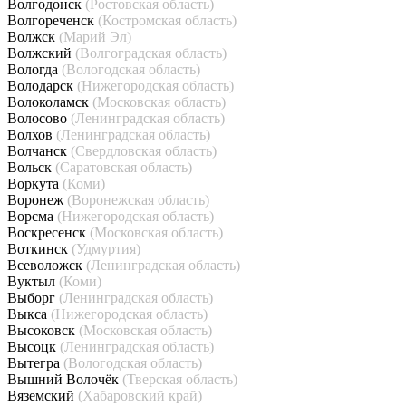
Волгодонск
(Ростовская область)
Волгореченск
(Костромская область)
Волжск
(Марий Эл)
Волжский
(Волгоградская область)
Вологда
(Вологодская область)
Володарск
(Нижегородская область)
Волоколамск
(Московская область)
Волосово
(Ленинградская область)
Волхов
(Ленинградская область)
Волчанск
(Свердловская область)
Вольск
(Саратовская область)
Воркута
(Коми)
Воронеж
(Воронежская область)
Ворсма
(Нижегородская область)
Воскресенск
(Московская область)
Воткинск
(Удмуртия)
Всеволожск
(Ленинградская область)
Вуктыл
(Коми)
Выборг
(Ленинградская область)
Выкса
(Нижегородская область)
Высоковск
(Московская область)
Высоцк
(Ленинградская область)
Вытегра
(Вологодская область)
Вышний Волочёк
(Тверская область)
Вяземский
(Хабаровский край)