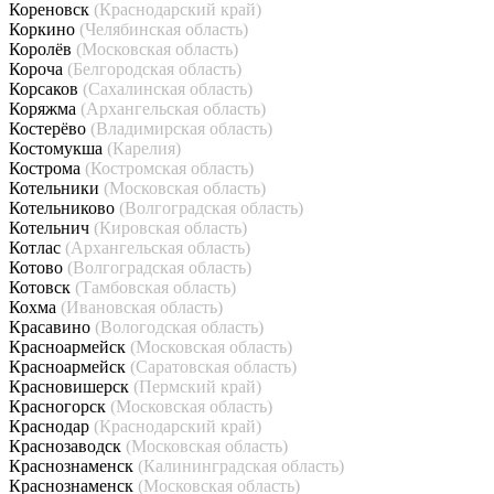
Кореновск
(Краснодарский край)
Коркино
(Челябинская область)
Королёв
(Московская область)
Короча
(Белгородская область)
Корсаков
(Сахалинская область)
Коряжма
(Архангельская область)
Костерёво
(Владимирская область)
Костомукша
(Карелия)
Кострома
(Костромская область)
Котельники
(Московская область)
Котельниково
(Волгоградская область)
Котельнич
(Кировская область)
Котлас
(Архангельская область)
Котово
(Волгоградская область)
Котовск
(Тамбовская область)
Кохма
(Ивановская область)
Красавино
(Вологодская область)
Красноармейск
(Московская область)
Красноармейск
(Саратовская область)
Красновишерск
(Пермский край)
Красногорск
(Московская область)
Краснодар
(Краснодарский край)
Краснозаводск
(Московская область)
Краснознаменск
(Калининградская область)
Краснознаменск
(Московская область)