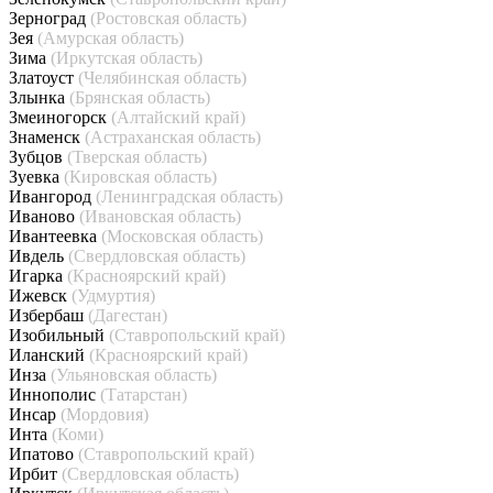
Зерноград
(Ростовская область)
Зея
(Амурская область)
Зима
(Иркутская область)
Златоуст
(Челябинская область)
Злынка
(Брянская область)
Змеиногорск
(Алтайский край)
Знаменск
(Астраханская область)
Зубцов
(Тверская область)
Зуевка
(Кировская область)
Ивангород
(Ленинградская область)
Иваново
(Ивановская область)
Ивантеевка
(Московская область)
Ивдель
(Свердловская область)
Игарка
(Красноярский край)
Ижевск
(Удмуртия)
Избербаш
(Дагестан)
Изобильный
(Ставропольский край)
Иланский
(Красноярский край)
Инза
(Ульяновская область)
Иннополис
(Татарстан)
Инсар
(Мордовия)
Инта
(Коми)
Ипатово
(Ставропольский край)
Ирбит
(Свердловская область)