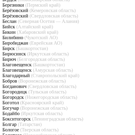
Березники
(Пермский край)
Берёзовский
(Кемеровская область)
Берёзовский
(Свердловская область)
Беслан
(Северная Осетия — Алания)
Бийск
(Алтайский край)
Бикин
(Хабаровский край)
Билибино
(Чукотский АО)
Биробиджан
(Еврейская АО)
Бирск
(Башкортостан)
Бирюсинск
(Иркутская область)
Бирюч
(Белгородская область)
Благовещенск
(Башкортостан)
Благовещенск
(Амурская область)
Благодарный
(Ставропольский край)
Бобров
(Воронежская область)
Богданович
(Свердловская область)
Богородицк
(Тульская область)
Богородск
(Нижегородская область)
Боготол
(Красноярский край)
Богучар
(Воронежская область)
Бодайбо
(Иркутская область)
Бокситогорск
(Ленинградская область)
Болгар
(Татарстан)
Бологое
(Тверская область)