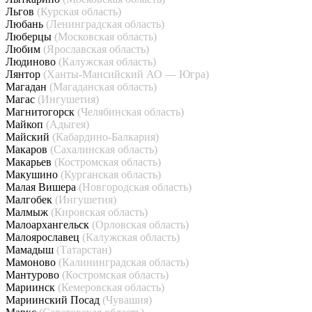
Льгов
(Курская область)
Любань
(Ленинградская область)
Люберцы
(Московская область)
Любим
(Ярославская область)
Людиново
(Калужская область)
Лянтор
(Ханты-Мансийский АО — Югра)
Магадан
(Магаданская область)
Магас
(Ингушетия)
Магнитогорск
(Челябинская область)
Майкоп
(Адыгея)
Майский
(Кабардино-Балкария)
Макаров
(Сахалинская область)
Макарьев
(Костромская область)
Макушино
(Курганская область)
Малая Вишера
(Новгородская область)
Малгобек
(Ингушетия)
Малмыж
(Кировская область)
Малоархангельск
(Орловская область)
Малоярославец
(Калужская область)
Мамадыш
(Татарстан)
Мамоново
(Калининградская область)
Мантурово
(Костромская область)
Мариинск
(Кемеровская область)
Мариинский Посад
(Чувашия)