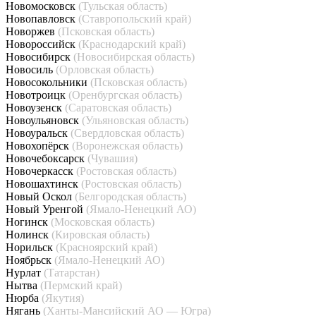
Новомосковск
(Тульская область)
Новопавловск
(Ставропольский край)
Новоржев
(Псковская область)
Новороссийск
(Краснодарский край)
Новосибирск
(Новосибирская область)
Новосиль
(Орловская область)
Новосокольники
(Псковская область)
Новотроицк
(Оренбургская область)
Новоузенск
(Саратовская область)
Новоульяновск
(Ульяновская область)
Новоуральск
(Свердловская область)
Новохопёрск
(Воронежская область)
Новочебоксарск
(Чувашия)
Новочеркасск
(Ростовская область)
Новошахтинск
(Ростовская область)
Новый Оскол
(Белгородская область)
Новый Уренгой
(Ямало-Ненецкий АО)
Ногинск
(Московская область)
Нолинск
(Кировская область)
Норильск
(Красноярский край)
Ноябрьск
(Ямало-Ненецкий АО)
Нурлат
(Татарстан)
Нытва
(Пермский край)
Нюрба
(Якутия)
Нягань
(Ханты-Мансийский АО — Югра)