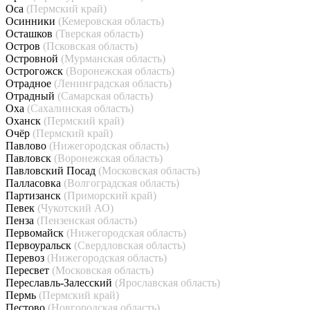
Оса
(Пермский край)
Осинники
(Кемеровская область)
Осташков
(Тверская область)
Остров
(Псковская область)
Островной
(Мурманская область)
Острогожск
(Воронежская область)
Отрадное
(Ленинградская область)
Отрадный
(Самарская область)
Оха
(Сахалинская область)
Оханск
(Пермский край)
Очёр
(Пермский край)
Павлово
(Нижегородская область)
Павловск
(Воронежская область)
Павловский Посад
(Московская область)
Палласовка
(Волгоградская область)
Партизанск
(Приморский край)
Певек
(Чукотский АО)
Пенза
(Пензенская область)
Первомайск
(Нижегородская область)
Первоуральск
(Свердловская область)
Перевоз
(Нижегородская область)
Пересвет
(Московская область)
Переславль-Залесский
(Ярославская область)
Пермь
(Пермский край)
Пестово
(Новгородская область)