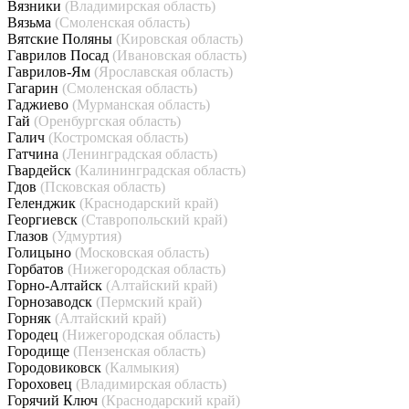
Вязники
(Владимирская область)
Вязьма
(Смоленская область)
Вятские Поляны
(Кировская область)
Гаврилов Посад
(Ивановская область)
Гаврилов-Ям
(Ярославская область)
Гагарин
(Смоленская область)
Гаджиево
(Мурманская область)
Гай
(Оренбургская область)
Галич
(Костромская область)
Гатчина
(Ленинградская область)
Гвардейск
(Калининградская область)
Гдов
(Псковская область)
Геленджик
(Краснодарский край)
Георгиевск
(Ставропольский край)
Глазов
(Удмуртия)
Голицыно
(Московская область)
Горбатов
(Нижегородская область)
Горно-Алтайск
(Алтайский край)
Горнозаводск
(Пермский край)
Горняк
(Алтайский край)
Городец
(Нижегородская область)
Городище
(Пензенская область)
Городовиковск
(Калмыкия)
Гороховец
(Владимирская область)
Горячий Ключ
(Краснодарский край)