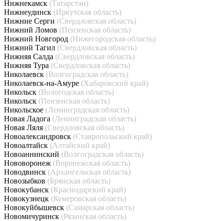
Нижнекамск
(Татарстан)
Нижнеудинск
(Иркутская область)
Нижние Серги
(Свердловская область)
Нижний Ломов
(Пензенская область)
Нижний Новгород
(Нижегородская область)
Нижний Тагил
(Свердловская область)
Нижняя Салда
(Свердловская область)
Нижняя Тура
(Свердловская область)
Николаевск
(Волгоградская область)
Николаевск-на-Амуре
(Хабаровский край)
Никольск
(Вологодская область)
Никольск
(Пензенская область)
Никольское
(Ленинградская область)
Новая Ладога
(Ленинградская область)
Новая Ляля
(Свердловская область)
Новоалександровск
(Ставропольский край)
Новоалтайск
(Алтайский край)
Новоаннинский
(Волгоградская область)
Нововоронеж
(Воронежская область)
Новодвинск
(Архангельская область)
Новозыбков
(Брянская область)
Новокубанск
(Краснодарский край)
Новокузнецк
(Кемеровская область)
Новокуйбышевск
(Самарская область)
Новомичуринск
(Рязанская область)