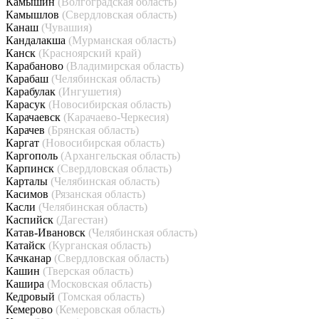
Камышин
(Волгоградская область)
Камышлов
(Свердловская область)
Канаш
(Чувашия)
Кандалакша
(Мурманская область)
Канск
(Красноярский край)
Карабаново
(Владимирская область)
Карабаш
(Челябинская область)
Карабулак
(Ингушетия)
Карасук
(Новосибирская область)
Карачаевск
(Карачаево-Черкесия)
Карачев
(Брянская область)
Каргат
(Новосибирская область)
Каргополь
(Архангельская область)
Карпинск
(Свердловская область)
Карталы
(Челябинская область)
Касимов
(Рязанская область)
Касли
(Челябинская область)
Каспийск
(Дагестан)
Катав-Ивановск
(Челябинская область)
Катайск
(Курганская область)
Качканар
(Свердловская область)
Кашин
(Тверская область)
Кашира
(Московская область)
Кедровый
(Томская область)
Кемерово
(Кемеровская область)