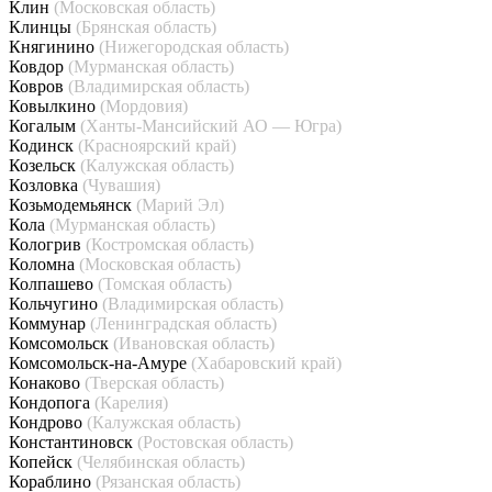
Клин
(Московская область)
Клинцы
(Брянская область)
Княгинино
(Нижегородская область)
Ковдор
(Мурманская область)
Ковров
(Владимирская область)
Ковылкино
(Мордовия)
Когалым
(Ханты-Мансийский АО — Югра)
Кодинск
(Красноярский край)
Козельск
(Калужская область)
Козловка
(Чувашия)
Козьмодемьянск
(Марий Эл)
Кола
(Мурманская область)
Кологрив
(Костромская область)
Коломна
(Московская область)
Колпашево
(Томская область)
Кольчугино
(Владимирская область)
Коммунар
(Ленинградская область)
Комсомольск
(Ивановская область)
Комсомольск-на-Амуре
(Хабаровский край)
Конаково
(Тверская область)
Кондопога
(Карелия)
Кондрово
(Калужская область)
Константиновск
(Ростовская область)
Копейск
(Челябинская область)
Кораблино
(Рязанская область)