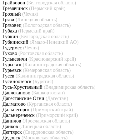
Грайворон
(Белгородская область)
Гремячинск
(Пермский край)
Грозный
(Чечня)
Грязи
(Липецкая область)
Грязовец
(Вологодская область)
Губаха
(Пермский край)
Губкин
(Белгородская область)
Губкинский
(Ямало-Ненецкий АО)
Гудермес
(Чечня)
Гуково
(Ростовская область)
Гулькевичи
(Краснодарский край)
Гурьевск
(Калининградская область)
Гурьевск
(Кемеровская область)
Гусев
(Калининградская область)
Гусиноозёрск
(Бурятия)
Гусь-Хрустальный
(Владимирская область)
Давлеканово
(Башкортостан)
Дагестанские Огни
(Дагестан)
Далматово
(Курганская область)
Дальнегорск
(Приморский край)
Дальнереченск
(Приморский край)
Данилов
(Ярославская область)
Данков
(Липецкая область)
Дегтярск
(Свердловская область)
Дедовск
(Московская область)