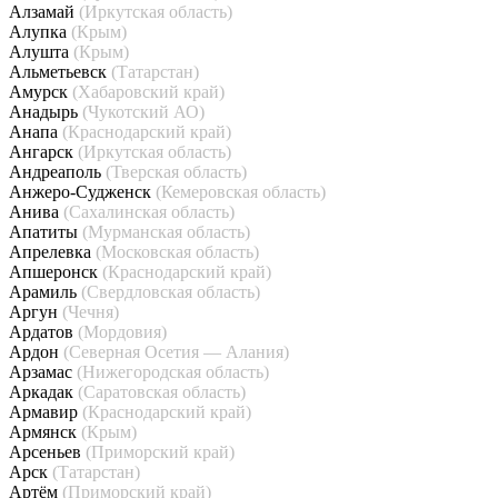
Алзамай
(Иркутская область)
Алупка
(Крым)
Алушта
(Крым)
Альметьевск
(Татарстан)
Амурск
(Хабаровский край)
Анадырь
(Чукотский АО)
Анапа
(Краснодарский край)
Ангарск
(Иркутская область)
Андреаполь
(Тверская область)
Анжеро-Судженск
(Кемеровская область)
Анива
(Сахалинская область)
Апатиты
(Мурманская область)
Апрелевка
(Московская область)
Апшеронск
(Краснодарский край)
Арамиль
(Свердловская область)
Аргун
(Чечня)
Ардатов
(Мордовия)
Ардон
(Северная Осетия — Алания)
Арзамас
(Нижегородская область)
Аркадак
(Саратовская область)
Армавир
(Краснодарский край)
Армянск
(Крым)
Арсеньев
(Приморский край)
Арск
(Татарстан)
Артём
(Приморский край)