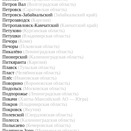
Петров Вал
(Волгоградская область)
Петровск
(Саратовская область)
Петровск-Забайкальский
(Забайкальский край)
Петрозаводск
(Карелия)
Петропавловск-Камчатский
(Камчатский край)
Петухово
(Курганская область)
Петушки
(Владимирская область)
Печора
(Коми)
Печоры
(Псковская область)
Пикалёво
(Ленинградская область)
Пионерский
(Калининградская область)
Питкяранта
(Карелия)
Плавск
(Тульская область)
Пласт
(Челябинская область)
Плёс
(Ивановская область)
Поворино
(Воронежская область)
Подольск
(Московская область)
Подпорожье
(Ленинградская область)
Покачи
(Ханты-Мансийский АО — Югра)
Покров
(Владимирская область)
Покровск
(Якутия)
Полевской
(Свердловская область)
Полесск
(Калининградская область)
Полысаево
(Кемеровская область)
Полярные Зори
(Мурманская область)