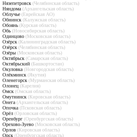
Нязепетровск
(Челябинская область)
Няндома
(Архангельская область)
Облучье
(Еврейская АО)
Обнинск
(Калужская область)
Обоянь
(Курская область)
Обь
(Новосибирская область)
Одинцово
(Московская область)
Озёрск
(Калининградская область)
Озёрск
(Челябинская область)
Озёры
(Московская область)
Октябрьск
(Самарская область)
Октябрьский
(Башкортостан)
Окуловка
(Новгородская область)
Олёкминск
(Якутия)
Оленегорск
(Мурманская область)
Олонец
(Карелия)
Омск
(Омская область)
Омутнинск
(Кировская область)
Онега
(Архангельская область)
Опочка
(Псковская область)
Орёл
(Орловская область)
Оренбург
(Оренбургская область)
Орехово-Зуево
(Московская область)
Орлов
(Кировская область)
Орск
(Оренбургская область)