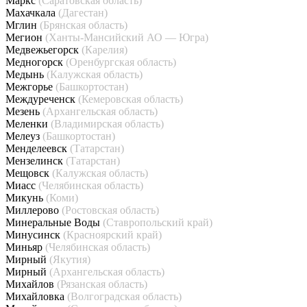
Маркс
(Саратовская область)
Махачкала
(Дагестан)
Мглин
(Брянская область)
Мегион
(Ханты-Мансийский АО — Югра)
Медвежьегорск
(Карелия)
Медногорск
(Оренбургская область)
Медынь
(Калужская область)
Межгорье
(Башкортостан)
Междуреченск
(Кемеровская область)
Мезень
(Архангельская область)
Меленки
(Владимирская область)
Мелеуз
(Башкортостан)
Менделеевск
(Татарстан)
Мензелинск
(Татарстан)
Мещовск
(Калужская область)
Миасс
(Челябинская область)
Микунь
(Коми)
Миллерово
(Ростовская область)
Минеральные Воды
(Ставропольский край)
Минусинск
(Красноярский край)
Миньяр
(Челябинская область)
Мирный
(Якутия)
Мирный
(Архангельская область)
Михайлов
(Рязанская область)
Михайловка
(Волгоградская область)