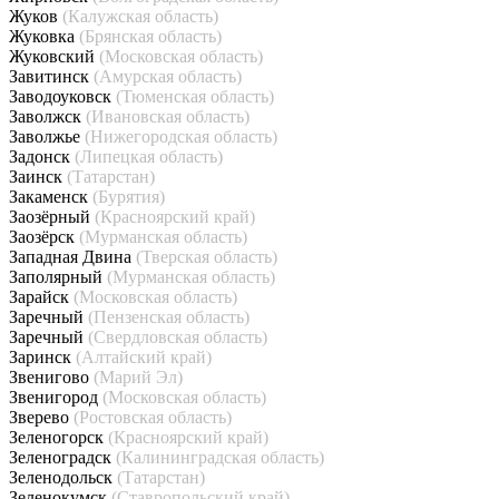
Жуков
(Калужская область)
Жуковка
(Брянская область)
Жуковский
(Московская область)
Завитинск
(Амурская область)
Заводоуковск
(Тюменская область)
Заволжск
(Ивановская область)
Заволжье
(Нижегородская область)
Задонск
(Липецкая область)
Заинск
(Татарстан)
Закаменск
(Бурятия)
Заозёрный
(Красноярский край)
Заозёрск
(Мурманская область)
Западная Двина
(Тверская область)
Заполярный
(Мурманская область)
Зарайск
(Московская область)
Заречный
(Пензенская область)
Заречный
(Свердловская область)
Заринск
(Алтайский край)
Звенигово
(Марий Эл)
Звенигород
(Московская область)
Зверево
(Ростовская область)
Зеленогорск
(Красноярский край)
Зеленоградск
(Калининградская область)
Зеленодольск
(Татарстан)
Зеленокумск
(Ставропольский край)