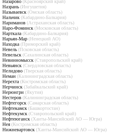
Назарово
(Красноярский край)
Назрань
(Ингушетия)
Называевск
(Омская область)
Нальчик
(Кабардино-Балкария)
Нариманов
(Астраханская область)
Наро-Фоминск
(Московская область)
Нарткала
(Кабардино-Балкария)
Нарьян-Мар
(Ненецкий АО)
Находка
(Приморский край)
Невель
(Псковская область)
Невельск
(Сахалинская область)
Невинномысск
(Ставропольский край)
Невьянск
(Свердловская область)
Нелидово
(Тверская область)
Неман
(Калининградская область)
Нерехта
(Костромская область)
Нерчинск
(Забайкальский край)
Нерюнгри
(Якутия)
Нестеров
(Калининградская область)
Нефтегорск
(Самарская область)
Нефтекамск
(Башкортостан)
Нефтекумск
(Ставропольский край)
Нефтеюганск
(Ханты-Мансийский АО — Югра)
Нея
(Костромская область)
Нижневартовск
(Ханты-Мансийский АО — Югра)