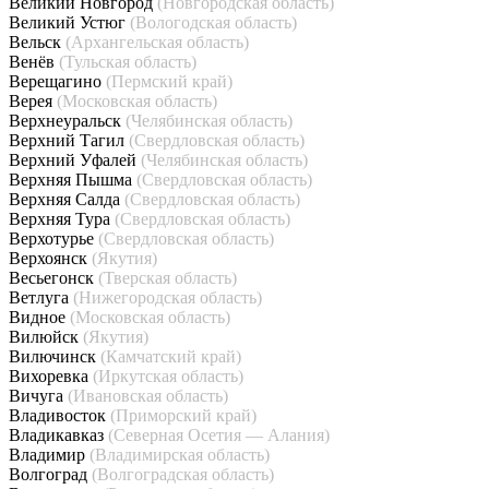
Великий Новгород
(Новгородская область)
Великий Устюг
(Вологодская область)
Вельск
(Архангельская область)
Венёв
(Тульская область)
Верещагино
(Пермский край)
Верея
(Московская область)
Верхнеуральск
(Челябинская область)
Верхний Тагил
(Свердловская область)
Верхний Уфалей
(Челябинская область)
Верхняя Пышма
(Свердловская область)
Верхняя Салда
(Свердловская область)
Верхняя Тура
(Свердловская область)
Верхотурье
(Свердловская область)
Верхоянск
(Якутия)
Весьегонск
(Тверская область)
Ветлуга
(Нижегородская область)
Видное
(Московская область)
Вилюйск
(Якутия)
Вилючинск
(Камчатский край)
Вихоревка
(Иркутская область)
Вичуга
(Ивановская область)
Владивосток
(Приморский край)
Владикавказ
(Северная Осетия — Алания)
Владимир
(Владимирская область)
Волгоград
(Волгоградская область)