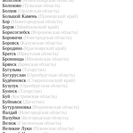
Болотное
(Новосибирская область)
Болохово
(Тульская область)
Болхов
(Орловская область)
Большой Камень
(Приморский край)
Бор
(Нижегородская область)
Борзя
(Забайкальский край)
Борисоглебск
(Воронежская область)
Боровичи
(Новгородская область)
Боровск
(Калужская область)
Бородино
(Красноярский край)
Братск
(Иркутская область)
Бронницы
(Московская область)
Брянск
(Брянская область)
Бугульма
(Татарстан)
Бугуруслан
(Оренбургская область)
Будённовск
(Ставропольский край)
Бузулук
(Оренбургская область)
Буинск
(Татарстан)
Буй
(Костромская область)
Буйнакск
(Дагестан)
Бутурлиновка
(Воронежская область)
Валдай
(Новгородская область)
Валуйки
(Белгородская область)
Велиж
(Смоленская область)
Великие Луки
(Псковская область)