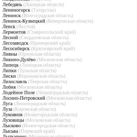
Лебедянь
(Липецкая область)
Лениногорск
(Татарстан)
Ленинск
(Волгоградская область)
Ленинск-Кузнецкий
(Кемеровская область)
Ленск
(Якутия)
Лермонтов
(Ставропольский край)
Лесной
(Свердловская область)
Лесозаводск
(Приморский край)
Лесосибирск
(Красноярский край)
Ливны
(Орловская область)
Ликино-Дулёво
(Московская область)
Липецк
(Липецкая область)
Липки
(Тульская область)
Лиски
(Воронежская область)
Лихославль
(Тверская область)
Лобня
(Московская область)
Лодейное Поле
(Ленинградская область)
Лосино-Петровский
(Московская область)
Луга
(Ленинградская область)
Луза
(Кировская область)
Лукоянов
(Нижегородская область)
Луховицы
(Московская область)
Лысково
(Нижегородская область)
Лысьва
(Пермский край)
Лыткарино
(Московская область)