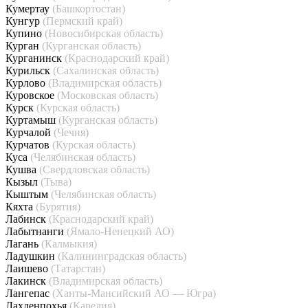
Кумертау
(Башкортостан)
Кунгур
(Пермский край)
Купино
(Новосибирская область)
Курган
(Курганская область)
Курганинск
(Краснодарский край)
Курильск
(Сахалинская область)
Курлово
(Владимирская область)
Куровское
(Московская область)
Курск
(Курская область)
Куртамыш
(Курганская область)
Курчалой
(Чечня)
Курчатов
(Курская область)
Куса
(Челябинская область)
Кушва
(Свердловская область)
Кызыл
(Тыва)
Кыштым
(Челябинская область)
Кяхта
(Бурятия)
Лабинск
(Краснодарский край)
Лабытнанги
(Ямало-Ненецкий АО)
Лагань
(Калмыкия)
Ладушкин
(Калининградская область)
Лаишево
(Татарстан)
Лакинск
(Владимирская область)
Лангепас
(Ханты-Мансийский АО — Югра)
Лахденпохья
(Карелия)