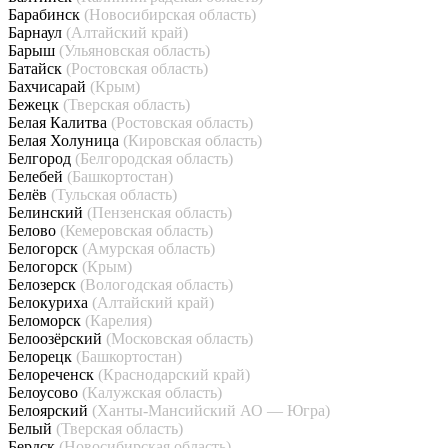
Барабинск
(Новосибирская область)
Барнаул
(Алтайский край)
Барыш
(Ульяновская область)
Батайск
(Ростовская область)
Бахчисарай
(Крым)
Бежецк
(Тверская область)
Белая Калитва
(Ростовская область)
Белая Холуница
(Кировская область)
Белгород
(Белгородская область)
Белебей
(Башкортостан)
Белёв
(Тульская область)
Белинский
(Пензенская область)
Белово
(Кемеровская область)
Белогорск
(Амурская область)
Белогорск
(Крым)
Белозерск
(Вологодская область)
Белокуриха
(Алтайский край)
Беломорск
(Карелия)
Белоозёрский
(Московская область)
Белорецк
(Башкортостан)
Белореченск
(Краснодарский край)
Белоусово
(Калужская область)
Белоярский
(Ханты-Мансийский АО — Югра)
Белый
(Тверская область)
Бердск
(Новосибирская область)