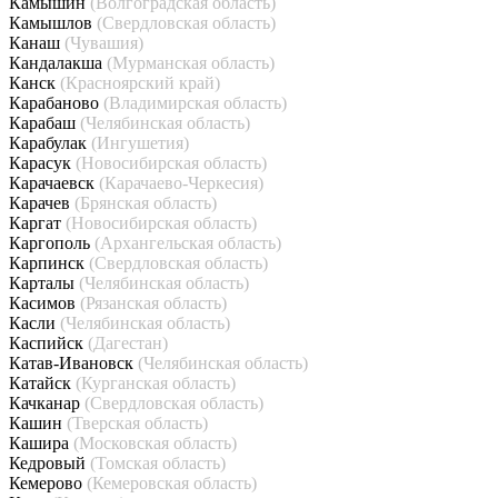
Камышин
(Волгоградская область)
Камышлов
(Свердловская область)
Канаш
(Чувашия)
Кандалакша
(Мурманская область)
Канск
(Красноярский край)
Карабаново
(Владимирская область)
Карабаш
(Челябинская область)
Карабулак
(Ингушетия)
Карасук
(Новосибирская область)
Карачаевск
(Карачаево-Черкесия)
Карачев
(Брянская область)
Каргат
(Новосибирская область)
Каргополь
(Архангельская область)
Карпинск
(Свердловская область)
Карталы
(Челябинская область)
Касимов
(Рязанская область)
Касли
(Челябинская область)
Каспийск
(Дагестан)
Катав-Ивановск
(Челябинская область)
Катайск
(Курганская область)
Качканар
(Свердловская область)
Кашин
(Тверская область)
Кашира
(Московская область)
Кедровый
(Томская область)
Кемерово
(Кемеровская область)