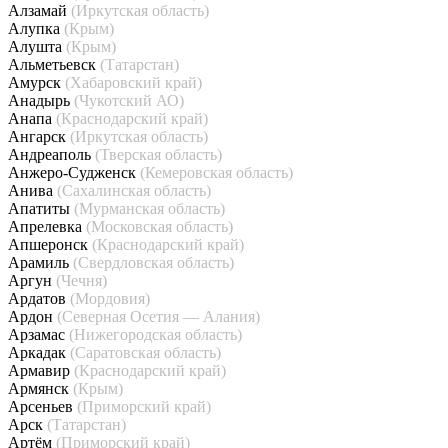
Алзамай
(Иркутская область)
Алупка
(Крым)
Алушта
(Крым)
Альметьевск
(Татарстан)
Амурск
(Хабаровский край)
Анадырь
(Чукотский АО)
Анапа
(Краснодарский край)
Ангарск
(Иркутская область)
Андреаполь
(Тверская область)
Анжеро-Судженск
(Кемеровская область)
Анива
(Сахалинская область)
Апатиты
(Мурманская область)
Апрелевка
(Московская область)
Апшеронск
(Краснодарский край)
Арамиль
(Свердловская область)
Аргун
(Чечня)
Ардатов
(Мордовия)
Ардон
(Северная Осетия — Алания)
Арзамас
(Нижегородская область)
Аркадак
(Саратовская область)
Армавир
(Краснодарский край)
Армянск
(Крым)
Арсеньев
(Приморский край)
Арск
(Татарстан)
Артём
(Приморский край)