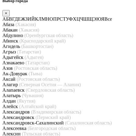
Выбор города
×
А
Б
В
Г
Д
Е
Ж
З
И
Й
К
Л
М
Н
О
П
Р
С
Т
У
Ф
Х
Ц
Ч
Ш
Щ
Э
Ю
Я
Все
Абаза
(Хакасия)
Абакан
(Хакасия)
Абдулино
(Оренбургская область)
Абинск
(Краснодарский край)
Агидель
(Башкортостан)
Агрыз
(Татарстан)
Адыгейск
(Адыгея)
Азнакаево
(Татарстан)
Азов
(Ростовская область)
Ак-Довурак
(Тыва)
Аксай
(Ростовская область)
Алагир
(Северная Осетия — Алания)
Алапаевск
(Свердловская область)
Алатырь
(Чувашия)
Алдан
(Якутия)
Алейск
(Алтайский край)
Александров
(Владимирская область)
Александровск
(Пермский край)
Александровск-Сахалинский
(Сахалинская область)
Алексеевка
(Белгородская область)
Алексин
(Тульская область)