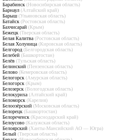
Барабинск
(Новосибирская область)
Барнаул
(Алтайский край)
Барыш
(Ульяновская область)
Батайск
(Ростовская область)
Бахчисарай
(Крым)
Бежецк
(Тверская область)
Белая Калитва
(Ростовская область)
Белая Холуница
(Кировская область)
Белгород
(Белгородская область)
Белебей
(Башкортостан)
Белёв
(Тульская область)
Белинский
(Пензенская область)
Белово
(Кемеровская область)
Белогорск
(Амурская область)
Белогорск
(Крым)
Белозерск
(Вологодская область)
Белокуриха
(Алтайский край)
Беломорск
(Карелия)
Белоозёрский
(Московская область)
Белорецк
(Башкортостан)
Белореченск
(Краснодарский край)
Белоусово
(Калужская область)
Белоярский
(Ханты-Мансийский АО — Югра)
Белый
(Тверская область)
Бердск
(Новосибирская область)