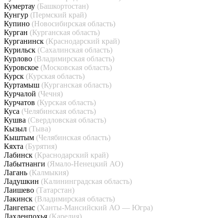
Кумертау
(Башкортостан)
Кунгур
(Пермский край)
Купино
(Новосибирская область)
Курган
(Курганская область)
Курганинск
(Краснодарский край)
Курильск
(Сахалинская область)
Курлово
(Владимирская область)
Куровское
(Московская область)
Курск
(Курская область)
Куртамыш
(Курганская область)
Курчалой
(Чечня)
Курчатов
(Курская область)
Куса
(Челябинская область)
Кушва
(Свердловская область)
Кызыл
(Тыва)
Кыштым
(Челябинская область)
Кяхта
(Бурятия)
Лабинск
(Краснодарский край)
Лабытнанги
(Ямало-Ненецкий АО)
Лагань
(Калмыкия)
Ладушкин
(Калининградская область)
Лаишево
(Татарстан)
Лакинск
(Владимирская область)
Лангепас
(Ханты-Мансийский АО — Югра)
Лахденпохья
(Карелия)