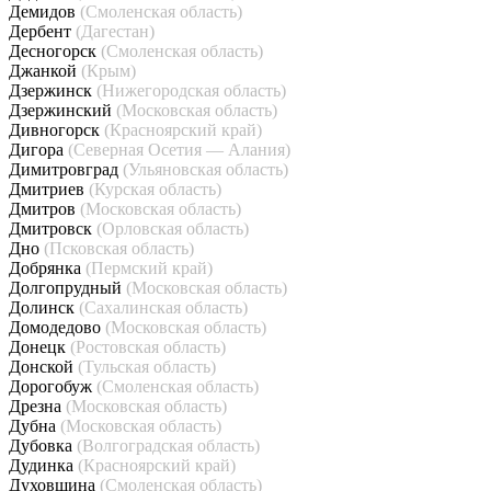
Демидов
(Смоленская область)
Дербент
(Дагестан)
Десногорск
(Смоленская область)
Джанкой
(Крым)
Дзержинск
(Нижегородская область)
Дзержинский
(Московская область)
Дивногорск
(Красноярский край)
Дигора
(Северная Осетия — Алания)
Димитровград
(Ульяновская область)
Дмитриев
(Курская область)
Дмитров
(Московская область)
Дмитровск
(Орловская область)
Дно
(Псковская область)
Добрянка
(Пермский край)
Долгопрудный
(Московская область)
Долинск
(Сахалинская область)
Домодедово
(Московская область)
Донецк
(Ростовская область)
Донской
(Тульская область)
Дорогобуж
(Смоленская область)
Дрезна
(Московская область)
Дубна
(Московская область)
Дубовка
(Волгоградская область)
Дудинка
(Красноярский край)
Духовщина
(Смоленская область)