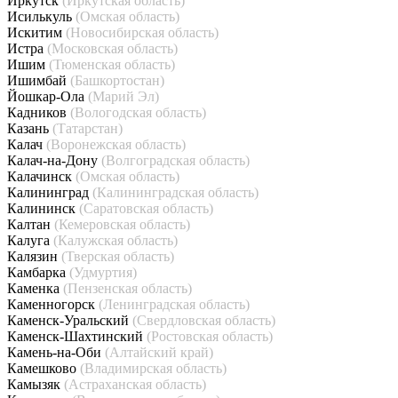
Иркутск
(Иркутская область)
Исилькуль
(Омская область)
Искитим
(Новосибирская область)
Истра
(Московская область)
Ишим
(Тюменская область)
Ишимбай
(Башкортостан)
Йошкар-Ола
(Марий Эл)
Кадников
(Вологодская область)
Казань
(Татарстан)
Калач
(Воронежская область)
Калач-на-Дону
(Волгоградская область)
Калачинск
(Омская область)
Калининград
(Калининградская область)
Калининск
(Саратовская область)
Калтан
(Кемеровская область)
Калуга
(Калужская область)
Калязин
(Тверская область)
Камбарка
(Удмуртия)
Каменка
(Пензенская область)
Каменногорск
(Ленинградская область)
Каменск-Уральский
(Свердловская область)
Каменск-Шахтинский
(Ростовская область)
Камень-на-Оби
(Алтайский край)
Камешково
(Владимирская область)
Камызяк
(Астраханская область)