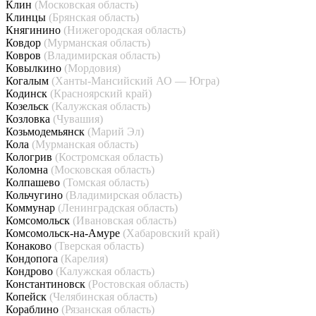
Клин
(Московская область)
Клинцы
(Брянская область)
Княгинино
(Нижегородская область)
Ковдор
(Мурманская область)
Ковров
(Владимирская область)
Ковылкино
(Мордовия)
Когалым
(Ханты-Мансийский АО — Югра)
Кодинск
(Красноярский край)
Козельск
(Калужская область)
Козловка
(Чувашия)
Козьмодемьянск
(Марий Эл)
Кола
(Мурманская область)
Кологрив
(Костромская область)
Коломна
(Московская область)
Колпашево
(Томская область)
Кольчугино
(Владимирская область)
Коммунар
(Ленинградская область)
Комсомольск
(Ивановская область)
Комсомольск-на-Амуре
(Хабаровский край)
Конаково
(Тверская область)
Кондопога
(Карелия)
Кондрово
(Калужская область)
Константиновск
(Ростовская область)
Копейск
(Челябинская область)
Кораблино
(Рязанская область)