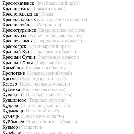
Краснокаменск
(Забайкальский край)
Краснокамск
(Пермский край)
Красноперекопск
(Крым)
Краснослободск
(Волгоградская область)
Краснослободск
(Мордовия)
Краснотурьинск
(Свердловская область)
Красноуральск
(Свердловская область)
Красноуфимск
(Свердловская область)
Красноярск
(Красноярский край)
Красный Кут
(Саратовская область)
Красный Сулин
(Ростовская область)
Красный Холм
(Тверская область)
Кремёнки
(Калужская область)
Кропоткин
(Краснодарский край)
Крымск
(Краснодарский край)
Кстово
(Нижегородская область)
Кубинка
(Московская область)
Кувандык
(Оренбургская область)
Кувшиново
(Тверская область)
Кудрово
(Ленинградская область)
Кудымкар
(Пермский край)
Кузнецк
(Пензенская область)
Куйбышев
(Новосибирская область)
Кукмор
(Татарстан)
Кулебаки
(Нижегородская область)