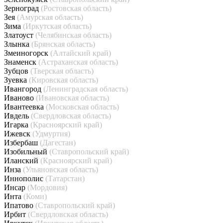
Зерноград
(Ростовская область)
Зея
(Амурская область)
Зима
(Иркутская область)
Златоуст
(Челябинская область)
Злынка
(Брянская область)
Змеиногорск
(Алтайский край)
Знаменск
(Астраханская область)
Зубцов
(Тверская область)
Зуевка
(Кировская область)
Ивангород
(Ленинградская область)
Иваново
(Ивановская область)
Ивантеевка
(Московская область)
Ивдель
(Свердловская область)
Игарка
(Красноярский край)
Ижевск
(Удмуртия)
Избербаш
(Дагестан)
Изобильный
(Ставропольский край)
Иланский
(Красноярский край)
Инза
(Ульяновская область)
Иннополис
(Татарстан)
Инсар
(Мордовия)
Инта
(Коми)
Ипатово
(Ставропольский край)
Ирбит
(Свердловская область)