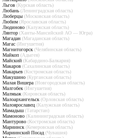
Льгов
(Курская область)
Любань
(Ленинградская область)
Люберцы
(Московская область)
Любим
(Ярославская область)
Людиново
(Калужская область)
Лянтор
(Ханты-Мансийский АО — Югра)
Магадан
(Магаданская область)
Магас
(Ингушетия)
Магнитогорск
(Челябинская область)
Майкоп
(Адыгея)
Майский
(Кабардино-Балкария)
Макаров
(Сахалинская область)
Макарьев
(Костромская область)
Макушино
(Курганская область)
Малая Вишера
(Новгородская область)
Малгобек
(Ингушетия)
Малмыж
(Кировская область)
Малоархангельск
(Орловская область)
Малоярославец
(Калужская область)
Мамадыш
(Татарстан)
Мамоново
(Калининградская область)
Мантурово
(Костромская область)
Мариинск
(Кемеровская область)
Мариинский Посад
(Чувашия)