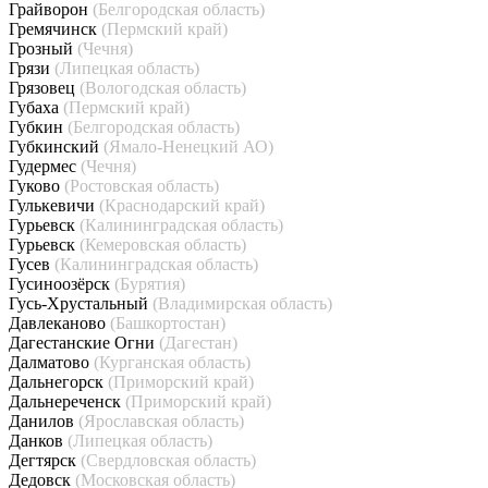
Грайворон
(Белгородская область)
Гремячинск
(Пермский край)
Грозный
(Чечня)
Грязи
(Липецкая область)
Грязовец
(Вологодская область)
Губаха
(Пермский край)
Губкин
(Белгородская область)
Губкинский
(Ямало-Ненецкий АО)
Гудермес
(Чечня)
Гуково
(Ростовская область)
Гулькевичи
(Краснодарский край)
Гурьевск
(Калининградская область)
Гурьевск
(Кемеровская область)
Гусев
(Калининградская область)
Гусиноозёрск
(Бурятия)
Гусь-Хрустальный
(Владимирская область)
Давлеканово
(Башкортостан)
Дагестанские Огни
(Дагестан)
Далматово
(Курганская область)
Дальнегорск
(Приморский край)
Дальнереченск
(Приморский край)
Данилов
(Ярославская область)
Данков
(Липецкая область)
Дегтярск
(Свердловская область)
Дедовск
(Московская область)