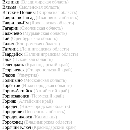
Вязники
(Владимирская область)
Вязьма
(Смоленская область)
Вятские Поляны
(Кировская область)
Гаврилов Посад
(Ивановская область)
Гаврилов-Ям
(Ярославская область)
Гагарин
(Смоленская область)
Гаджиево
(Мурманская область)
Гай
(Оренбургская область)
Галич
(Костромская область)
Гатчина
(Ленинградская область)
Гвардейск
(Калининградская область)
Гдов
(Псковская область)
Геленджик
(Краснодарский край)
Георгиевск
(Ставропольский край)
Глазов
(Удмуртия)
Голицыно
(Московская область)
Горбатов
(Нижегородская область)
Горно-Алтайск
(Алтайский край)
Горнозаводск
(Пермский край)
Горняк
(Алтайский край)
Городец
(Нижегородская область)
Городище
(Пензенская область)
Городовиковск
(Калмыкия)
Гороховец
(Владимирская область)
Горячий Ключ
(Краснодарский край)