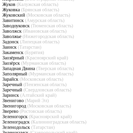
Жуков
(Калужская область)
Жуковка
(Брянская область)
Жуковский
(Московская область)
Завитинск
(Амурская область)
Заводоуковск
(Тюменская область)
Заволжск
(Ивановская область)
Заволжье
(Нижегородская область)
Задонск
(Липецкая область)
Заинск
(Татарстан)
Закаменск
(Бурятия)
Заозёрный
(Красноярский край)
Заозёрск
(Мурманская область)
Западная Двина
(Тверская область)
Заполярный
(Мурманская область)
Зарайск
(Московская область)
Заречный
(Пензенская область)
Заречный
(Свердловская область)
Заринск
(Алтайский край)
Звенигово
(Марий Эл)
Звенигород
(Московская область)
Зверево
(Ростовская область)
Зеленогорск
(Красноярский край)
Зеленоградск
(Калининградская область)
Зеленодольск
(Татарстан)
Зеленокумск
(Ставропольский край)