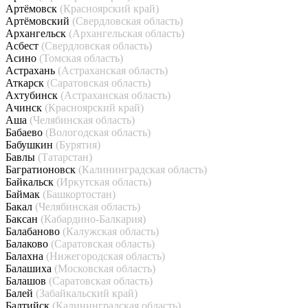
Артёмовск
(Красноярский край)
Артёмовский
(Свердловская область)
Архангельск
(Архангельская область)
Асбест
(Свердловская область)
Асино
(Томская область)
Астрахань
(Астраханская область)
Аткарск
(Саратовская область)
Ахтубинск
(Астраханская область)
Ачинск
(Красноярский край)
Аша
(Челябинская область)
Бабаево
(Вологодская область)
Бабушкин
(Бурятия)
Бавлы
(Татарстан)
Багратионовск
(Калининградская область)
Байкальск
(Иркутская область)
Баймак
(Башкортостан)
Бакал
(Челябинская область)
Баксан
(Кабардино-Балкария)
Балабаново
(Калужская область)
Балаково
(Саратовская область)
Балахна
(Нижегородская область)
Балашиха
(Московская область)
Балашов
(Саратовская область)
Балей
(Забайкальский край)
Балтийск
(Калининградская область)