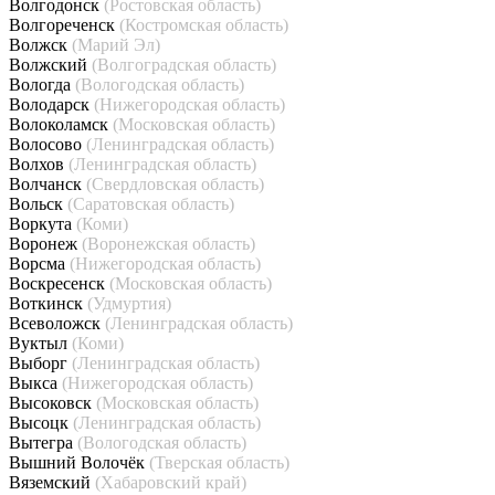
Волгодонск
(Ростовская область)
Волгореченск
(Костромская область)
Волжск
(Марий Эл)
Волжский
(Волгоградская область)
Вологда
(Вологодская область)
Володарск
(Нижегородская область)
Волоколамск
(Московская область)
Волосово
(Ленинградская область)
Волхов
(Ленинградская область)
Волчанск
(Свердловская область)
Вольск
(Саратовская область)
Воркута
(Коми)
Воронеж
(Воронежская область)
Ворсма
(Нижегородская область)
Воскресенск
(Московская область)
Воткинск
(Удмуртия)
Всеволожск
(Ленинградская область)
Вуктыл
(Коми)
Выборг
(Ленинградская область)
Выкса
(Нижегородская область)
Высоковск
(Московская область)
Высоцк
(Ленинградская область)
Вытегра
(Вологодская область)
Вышний Волочёк
(Тверская область)
Вяземский
(Хабаровский край)