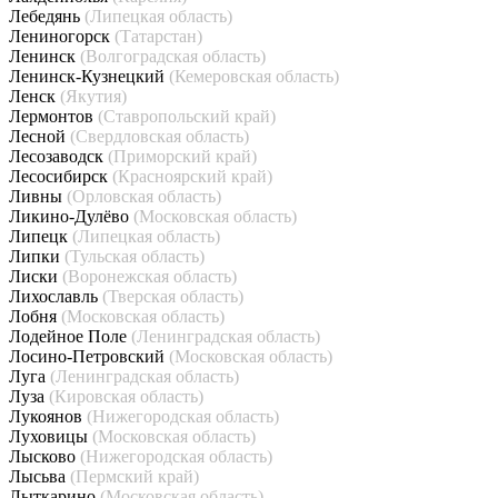
Лебедянь
(Липецкая область)
Лениногорск
(Татарстан)
Ленинск
(Волгоградская область)
Ленинск-Кузнецкий
(Кемеровская область)
Ленск
(Якутия)
Лермонтов
(Ставропольский край)
Лесной
(Свердловская область)
Лесозаводск
(Приморский край)
Лесосибирск
(Красноярский край)
Ливны
(Орловская область)
Ликино-Дулёво
(Московская область)
Липецк
(Липецкая область)
Липки
(Тульская область)
Лиски
(Воронежская область)
Лихославль
(Тверская область)
Лобня
(Московская область)
Лодейное Поле
(Ленинградская область)
Лосино-Петровский
(Московская область)
Луга
(Ленинградская область)
Луза
(Кировская область)
Лукоянов
(Нижегородская область)
Луховицы
(Московская область)
Лысково
(Нижегородская область)
Лысьва
(Пермский край)
Лыткарино
(Московская область)