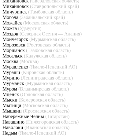
Михайловск
(Свердловская область)
Михайловск
(Ставропольский край)
Мичуринск
(Тамбовская область)
Могоча
(Забайкальский край)
Можайск
(Московская область)
Можга
(Удмуртия)
Моздок
(Северная Осетия — Алания)
Мончегорск
(Мурманская область)
Морозовск
(Ростовская область)
Моршанск
(Тамбовская область)
Мосальск
(Калужская область)
Москва
(Москва)
Муравленко
(Ямало-Ненецкий АО)
Мураши
(Кировская область)
Мурино
(Ленинградская область)
Мурманск
(Мурманская область)
Муром
(Владимирская область)
Мценск
(Орловская область)
Мыски
(Кемеровская область)
Мытищи
(Московская область)
Мышкин
(Ярославская область)
Набережные Челны
(Татарстан)
Навашино
(Нижегородская область)
Наволоки
(Ивановская область)
Надым
(Ямало-Ненецкий АО)