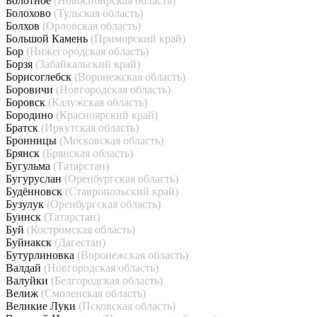
Болотное
(Новосибирская область)
Болохово
(Тульская область)
Болхов
(Орловская область)
Большой Камень
(Приморский край)
Бор
(Нижегородская область)
Борзя
(Забайкальский край)
Борисоглебск
(Воронежская область)
Боровичи
(Новгородская область)
Боровск
(Калужская область)
Бородино
(Красноярский край)
Братск
(Иркутская область)
Бронницы
(Московская область)
Брянск
(Брянская область)
Бугульма
(Татарстан)
Бугуруслан
(Оренбургская область)
Будённовск
(Ставропольский край)
Бузулук
(Оренбургская область)
Буинск
(Татарстан)
Буй
(Костромская область)
Буйнакск
(Дагестан)
Бутурлиновка
(Воронежская область)
Валдай
(Новгородская область)
Валуйки
(Белгородская область)
Велиж
(Смоленская область)
Великие Луки
(Псковская область)