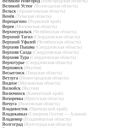
Великий Новгород
(Новгородская область)
Великий Устюг
(Вологодская область)
Вельск
(Архангельская область)
Венёв
(Тульская область)
Верещагино
(Пермский край)
Верея
(Московская область)
Верхнеуральск
(Челябинская область)
Верхний Тагил
(Свердловская область)
Верхний Уфалей
(Челябинская область)
Верхняя Пышма
(Свердловская область)
Верхняя Салда
(Свердловская область)
Верхняя Тура
(Свердловская область)
Верхотурье
(Свердловская область)
Верхоянск
(Якутия)
Весьегонск
(Тверская область)
Ветлуга
(Нижегородская область)
Видное
(Московская область)
Вилюйск
(Якутия)
Вилючинск
(Камчатский край)
Вихоревка
(Иркутская область)
Вичуга
(Ивановская область)
Владивосток
(Приморский край)
Владикавказ
(Северная Осетия — Алания)
Владимир
(Владимирская область)
Волгоград
(Волгоградская область)