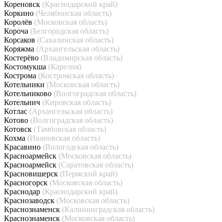
Кореновск
(Краснодарский край)
Коркино
(Челябинская область)
Королёв
(Московская область)
Короча
(Белгородская область)
Корсаков
(Сахалинская область)
Коряжма
(Архангельская область)
Костерёво
(Владимирская область)
Костомукша
(Карелия)
Кострома
(Костромская область)
Котельники
(Московская область)
Котельниково
(Волгоградская область)
Котельнич
(Кировская область)
Котлас
(Архангельская область)
Котово
(Волгоградская область)
Котовск
(Тамбовская область)
Кохма
(Ивановская область)
Красавино
(Вологодская область)
Красноармейск
(Московская область)
Красноармейск
(Саратовская область)
Красновишерск
(Пермский край)
Красногорск
(Московская область)
Краснодар
(Краснодарский край)
Краснозаводск
(Московская область)
Краснознаменск
(Калининградская область)
Краснознаменск
(Московская область)