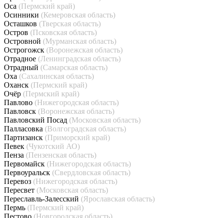
Оса
(Пермский край)
Осинники
(Кемеровская область)
Осташков
(Тверская область)
Остров
(Псковская область)
Островной
(Мурманская область)
Острогожск
(Воронежская область)
Отрадное
(Ленинградская область)
Отрадный
(Самарская область)
Оха
(Сахалинская область)
Оханск
(Пермский край)
Очёр
(Пермский край)
Павлово
(Нижегородская область)
Павловск
(Воронежская область)
Павловский Посад
(Московская область)
Палласовка
(Волгоградская область)
Партизанск
(Приморский край)
Певек
(Чукотский АО)
Пенза
(Пензенская область)
Первомайск
(Нижегородская область)
Первоуральск
(Свердловская область)
Перевоз
(Нижегородская область)
Пересвет
(Московская область)
Переславль-Залесский
(Ярославская область)
Пермь
(Пермский край)
Пестово
(Новгородская область)