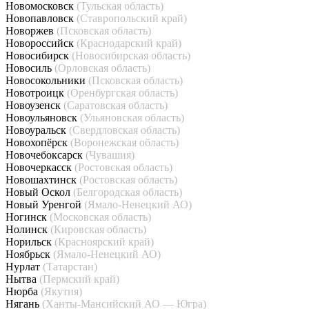
Новомосковск
(Тульская область)
Новопавловск
(Ставропольский край)
Новоржев
(Псковская область)
Новороссийск
(Краснодарский край)
Новосибирск
(Новосибирская область)
Новосиль
(Орловская область)
Новосокольники
(Псковская область)
Новотроицк
(Оренбургская область)
Новоузенск
(Саратовская область)
Новоульяновск
(Ульяновская область)
Новоуральск
(Свердловская область)
Новохопёрск
(Воронежская область)
Новочебоксарск
(Чувашия)
Новочеркасск
(Ростовская область)
Новошахтинск
(Ростовская область)
Новый Оскол
(Белгородская область)
Новый Уренгой
(Ямало-Ненецкий АО)
Ногинск
(Московская область)
Нолинск
(Кировская область)
Норильск
(Красноярский край)
Ноябрьск
(Ямало-Ненецкий АО)
Нурлат
(Татарстан)
Нытва
(Пермский край)
Нюрба
(Якутия)
Нягань
(Ханты-Мансийский АО — Югра)