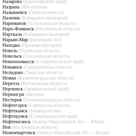
Назарово
(Красноярский край)
Назрань
(Ингушетия)
Называевск
(Омская область)
Нальчик
(Кабардино-Балкария)
Нариманов
(Астраханская область)
Наро-Фоминск
(Московская область)
Нарткала
(Кабардино-Балкария)
Нарьян-Мар
(Ненецкий АО)
Находка
(Приморский край)
Невель
(Псковская область)
Невельск
(Сахалинская область)
Невинномысск
(Ставропольский край)
Невьянск
(Свердловская область)
Нелидово
(Тверская область)
Неман
(Калининградская область)
Нерехта
(Костромская область)
Нерчинск
(Забайкальский край)
Нерюнгри
(Якутия)
Нестеров
(Калининградская область)
Нефтегорск
(Самарская область)
Нефтекамск
(Башкортостан)
Нефтекумск
(Ставропольский край)
Нефтеюганск
(Ханты-Мансийский АО — Югра)
Нея
(Костромская область)
Нижневартовск
(Ханты-Мансийский АО — Югра)