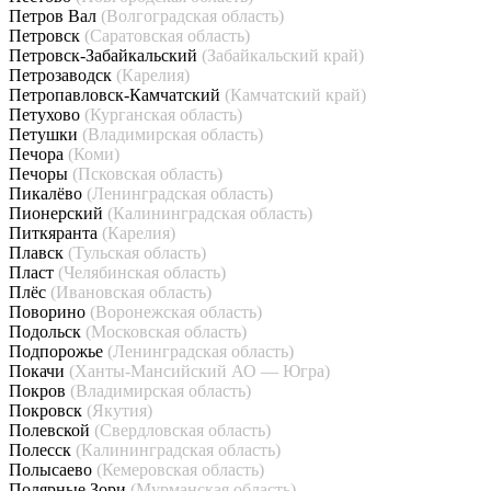
Петров Вал
(Волгоградская область)
Петровск
(Саратовская область)
Петровск-Забайкальский
(Забайкальский край)
Петрозаводск
(Карелия)
Петропавловск-Камчатский
(Камчатский край)
Петухово
(Курганская область)
Петушки
(Владимирская область)
Печора
(Коми)
Печоры
(Псковская область)
Пикалёво
(Ленинградская область)
Пионерский
(Калининградская область)
Питкяранта
(Карелия)
Плавск
(Тульская область)
Пласт
(Челябинская область)
Плёс
(Ивановская область)
Поворино
(Воронежская область)
Подольск
(Московская область)
Подпорожье
(Ленинградская область)
Покачи
(Ханты-Мансийский АО — Югра)
Покров
(Владимирская область)
Покровск
(Якутия)
Полевской
(Свердловская область)
Полесск
(Калининградская область)
Полысаево
(Кемеровская область)
Полярные Зори
(Мурманская область)