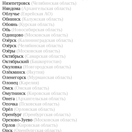
Нязепетровск
(Челябинская область)
Няндома
(Архангельская область)
Облучье
(Еврейская АО)
Обнинск
(Калужская область)
Обоянь
(Курская область)
Обь
(Новосибирская область)
Одинцово
(Московская область)
Озёрск
(Калининградская область)
Озёрск
(Челябинская область)
Озёры
(Московская область)
Октябрьск
(Самарская область)
Октябрьский
(Башкортостан)
Окуловка
(Новгородская область)
Олёкминск
(Якутия)
Оленегорск
(Мурманская область)
Олонец
(Карелия)
Омск
(Омская область)
Омутнинск
(Кировская область)
Онега
(Архангельская область)
Опочка
(Псковская область)
Орёл
(Орловская область)
Оренбург
(Оренбургская область)
Орехово-Зуево
(Московская область)
Орлов
(Кировская область)
Орск
(Оренбургская область)