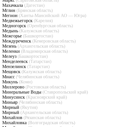
Маркс
(Саратовская область)
Махачкала
(Дагестан)
Мглин
(Брянская область)
Мегион
(Ханты-Мансийский АО — Югра)
Медвежьегорск
(Карелия)
Медногорск
(Оренбургская область)
Медынь
(Калужская область)
Межгорье
(Башкортостан)
Междуреченск
(Кемеровская область)
Мезень
(Архангельская область)
Меленки
(Владимирская область)
Мелеуз
(Башкортостан)
Менделеевск
(Татарстан)
Мензелинск
(Татарстан)
Мещовск
(Калужская область)
Миасс
(Челябинская область)
Микунь
(Коми)
Миллерово
(Ростовская область)
Минеральные Воды
(Ставропольский край)
Минусинск
(Красноярский край)
Миньяр
(Челябинская область)
Мирный
(Якутия)
Мирный
(Архангельская область)
Михайлов
(Рязанская область)
Михайловка
(Волгоградская область)