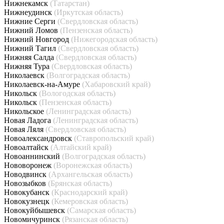
Нижнекамск
(Татарстан)
Нижнеудинск
(Иркутская область)
Нижние Серги
(Свердловская область)
Нижний Ломов
(Пензенская область)
Нижний Новгород
(Нижегородская область)
Нижний Тагил
(Свердловская область)
Нижняя Салда
(Свердловская область)
Нижняя Тура
(Свердловская область)
Николаевск
(Волгоградская область)
Николаевск-на-Амуре
(Хабаровский край)
Никольск
(Вологодская область)
Никольск
(Пензенская область)
Никольское
(Ленинградская область)
Новая Ладога
(Ленинградская область)
Новая Ляля
(Свердловская область)
Новоалександровск
(Ставропольский край)
Новоалтайск
(Алтайский край)
Новоаннинский
(Волгоградская область)
Нововоронеж
(Воронежская область)
Новодвинск
(Архангельская область)
Новозыбков
(Брянская область)
Новокубанск
(Краснодарский край)
Новокузнецк
(Кемеровская область)
Новокуйбышевск
(Самарская область)
Новомичуринск
(Рязанская область)