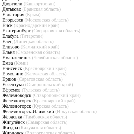
Дюртюли
(Башкортостан)
Дятьково
(Брянская область)
Евпатория
(Крым)
Егорьевск
(Московская область)
Ейск
(Краснодарский край)
Екатеринбург
(Свердловская область)
Елабуга
(Татарстан)
Елец
(Липецкая область)
Елизово
(Камчатский край)
Ельня
(Смоленская область)
Еманжелинск
(Челябинская область)
Емва
(Коми)
Енисейск
(Красноярский край)
Ермолино
(Калужская область)
Ершов
(Саратовская область)
Ессентуки
(Ставропольский край)
Ефремов
(Тульская область)
Железноводск
(Ставропольский край)
Железногорск
(Красноярский край)
Железногорск
(Курская область)
Железногорск-Илимский
(Иркутская область)
Жердевка
(Тамбовская область)
Жигулёвск
(Самарская область)
Жиздра
(Калужская область)
Жирновск
(Волгоградская область)