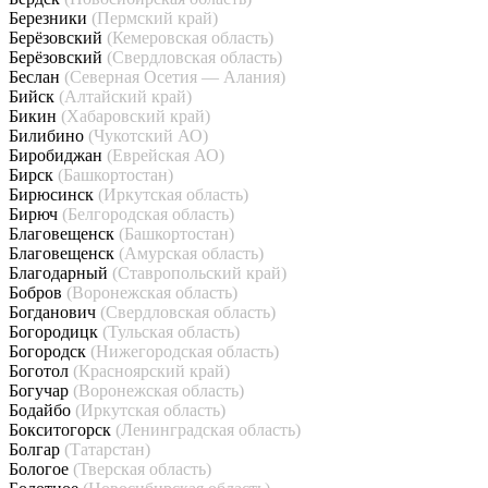
Березники
(Пермский край)
Берёзовский
(Кемеровская область)
Берёзовский
(Свердловская область)
Беслан
(Северная Осетия — Алания)
Бийск
(Алтайский край)
Бикин
(Хабаровский край)
Билибино
(Чукотский АО)
Биробиджан
(Еврейская АО)
Бирск
(Башкортостан)
Бирюсинск
(Иркутская область)
Бирюч
(Белгородская область)
Благовещенск
(Башкортостан)
Благовещенск
(Амурская область)
Благодарный
(Ставропольский край)
Бобров
(Воронежская область)
Богданович
(Свердловская область)
Богородицк
(Тульская область)
Богородск
(Нижегородская область)
Боготол
(Красноярский край)
Богучар
(Воронежская область)
Бодайбо
(Иркутская область)
Бокситогорск
(Ленинградская область)
Болгар
(Татарстан)
Бологое
(Тверская область)