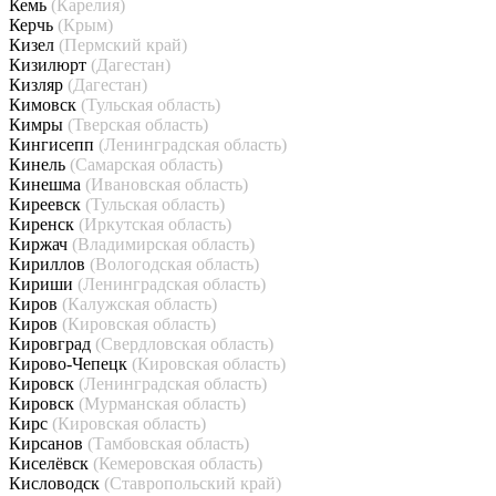
Кемь
(Карелия)
Керчь
(Крым)
Кизел
(Пермский край)
Кизилюрт
(Дагестан)
Кизляр
(Дагестан)
Кимовск
(Тульская область)
Кимры
(Тверская область)
Кингисепп
(Ленинградская область)
Кинель
(Самарская область)
Кинешма
(Ивановская область)
Киреевск
(Тульская область)
Киренск
(Иркутская область)
Киржач
(Владимирская область)
Кириллов
(Вологодская область)
Кириши
(Ленинградская область)
Киров
(Калужская область)
Киров
(Кировская область)
Кировград
(Свердловская область)
Кирово-Чепецк
(Кировская область)
Кировск
(Ленинградская область)
Кировск
(Мурманская область)
Кирс
(Кировская область)
Кирсанов
(Тамбовская область)
Киселёвск
(Кемеровская область)
Кисловодск
(Ставропольский край)