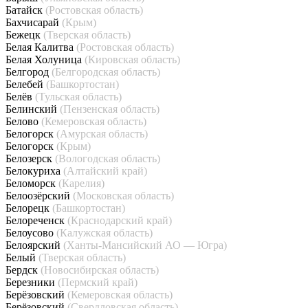
Батайск
(Ростовская область)
Бахчисарай
(Крым)
Бежецк
(Тверская область)
Белая Калитва
(Ростовская область)
Белая Холуница
(Кировская область)
Белгород
(Белгородская область)
Белебей
(Башкортостан)
Белёв
(Тульская область)
Белинский
(Пензенская область)
Белово
(Кемеровская область)
Белогорск
(Амурская область)
Белогорск
(Крым)
Белозерск
(Вологодская область)
Белокуриха
(Алтайский край)
Беломорск
(Карелия)
Белоозёрский
(Московская область)
Белорецк
(Башкортостан)
Белореченск
(Краснодарский край)
Белоусово
(Калужская область)
Белоярский
(Ханты-Мансийский АО — Югра)
Белый
(Тверская область)
Бердск
(Новосибирская область)
Березники
(Пермский край)
Берёзовский
(Кемеровская область)
Берёзовский
(Свердловская область)