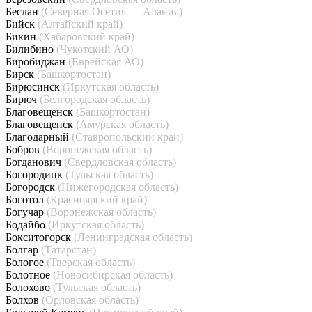
Беслан
(Северная Осетия — Алания)
Бийск
(Алтайский край)
Бикин
(Хабаровский край)
Билибино
(Чукотский АО)
Биробиджан
(Еврейская АО)
Бирск
(Башкортостан)
Бирюсинск
(Иркутская область)
Бирюч
(Белгородская область)
Благовещенск
(Башкортостан)
Благовещенск
(Амурская область)
Благодарный
(Ставропольский край)
Бобров
(Воронежская область)
Богданович
(Свердловская область)
Богородицк
(Тульская область)
Богородск
(Нижегородская область)
Боготол
(Красноярский край)
Богучар
(Воронежская область)
Бодайбо
(Иркутская область)
Бокситогорск
(Ленинградская область)
Болгар
(Татарстан)
Бологое
(Тверская область)
Болотное
(Новосибирская область)
Болохово
(Тульская область)
Болхов
(Орловская область)