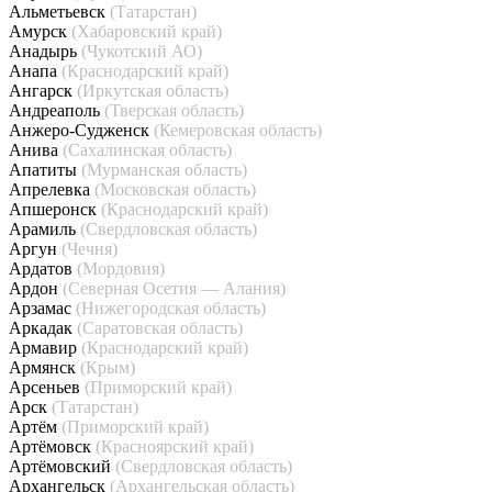
Альметьевск
(Татарстан)
Амурск
(Хабаровский край)
Анадырь
(Чукотский АО)
Анапа
(Краснодарский край)
Ангарск
(Иркутская область)
Андреаполь
(Тверская область)
Анжеро-Судженск
(Кемеровская область)
Анива
(Сахалинская область)
Апатиты
(Мурманская область)
Апрелевка
(Московская область)
Апшеронск
(Краснодарский край)
Арамиль
(Свердловская область)
Аргун
(Чечня)
Ардатов
(Мордовия)
Ардон
(Северная Осетия — Алания)
Арзамас
(Нижегородская область)
Аркадак
(Саратовская область)
Армавир
(Краснодарский край)
Армянск
(Крым)
Арсеньев
(Приморский край)
Арск
(Татарстан)
Артём
(Приморский край)
Артёмовск
(Красноярский край)
Артёмовский
(Свердловская область)
Архангельск
(Архангельская область)