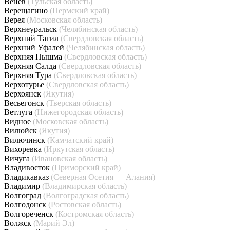
Венёв
(Тульская область)
Верещагино
(Пермский край)
Верея
(Московская область)
Верхнеуральск
(Челябинская область)
Верхний Тагил
(Свердловская область)
Верхний Уфалей
(Челябинская область)
Верхняя Пышма
(Свердловская область)
Верхняя Салда
(Свердловская область)
Верхняя Тура
(Свердловская область)
Верхотурье
(Свердловская область)
Верхоянск
(Якутия)
Весьегонск
(Тверская область)
Ветлуга
(Нижегородская область)
Видное
(Московская область)
Вилюйск
(Якутия)
Вилючинск
(Камчатский край)
Вихоревка
(Иркутская область)
Вичуга
(Ивановская область)
Владивосток
(Приморский край)
Владикавказ
(Северная Осетия — Алания)
Владимир
(Владимирская область)
Волгоград
(Волгоградская область)
Волгодонск
(Ростовская область)
Волгореченск
(Костромская область)
Волжск
(Марий Эл)