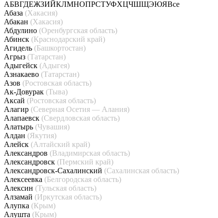
А
Б
В
Г
Д
Е
Ж
З
И
Й
К
Л
М
Н
О
П
Р
С
Т
У
Ф
Х
Ц
Ч
Ш
Щ
Э
Ю
Я
Все
Абаза
(Хакасия)
Абакан
(Хакасия)
Абдулино
(Оренбургская область)
Абинск
(Краснодарский край)
Агидель
(Башкортостан)
Агрыз
(Татарстан)
Адыгейск
(Адыгея)
Азнакаево
(Татарстан)
Азов
(Ростовская область)
Ак-Довурак
(Тыва)
Аксай
(Ростовская область)
Алагир
(Северная Осетия — Алания)
Алапаевск
(Свердловская область)
Алатырь
(Чувашия)
Алдан
(Якутия)
Алейск
(Алтайский край)
Александров
(Владимирская область)
Александровск
(Пермский край)
Александровск-Сахалинский
(Сахалинская область)
Алексеевка
(Белгородская область)
Алексин
(Тульская область)
Алзамай
(Иркутская область)
Алупка
(Крым)
Алушта
(Крым)