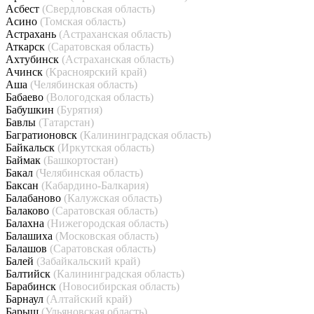
Асбест
(Свердловская область)
Асино
(Томская область)
Астрахань
(Астраханская область)
Аткарск
(Саратовская область)
Ахтубинск
(Астраханская область)
Ачинск
(Красноярский край)
Аша
(Челябинская область)
Бабаево
(Вологодская область)
Бабушкин
(Бурятия)
Бавлы
(Татарстан)
Багратионовск
(Калининградская область)
Байкальск
(Иркутская область)
Баймак
(Башкортостан)
Бакал
(Челябинская область)
Баксан
(Кабардино-Балкария)
Балабаново
(Калужская область)
Балаково
(Саратовская область)
Балахна
(Нижегородская область)
Балашиха
(Московская область)
Балашов
(Саратовская область)
Балей
(Забайкальский край)
Балтийск
(Калининградская область)
Барабинск
(Новосибирская область)
Барнаул
(Алтайский край)
Барыш
(Ульяновская область)