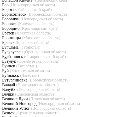
Большой Камень
(Приморский край)
Бор
(Нижегородская область)
Борзя
(Забайкальский край)
Борисоглебск
(Воронежская область)
Боровичи
(Новгородская область)
Боровск
(Калужская область)
Бородино
(Красноярский край)
Братск
(Иркутская область)
Бронницы
(Московская область)
Брянск
(Брянская область)
Бугульма
(Татарстан)
Бугуруслан
(Оренбургская область)
Будённовск
(Ставропольский край)
Бузулук
(Оренбургская область)
Буинск
(Татарстан)
Буй
(Костромская область)
Буйнакск
(Дагестан)
Бутурлиновка
(Воронежская область)
Валдай
(Новгородская область)
Валуйки
(Белгородская область)
Велиж
(Смоленская область)
Великие Луки
(Псковская область)
Великий Новгород
(Новгородская область)
Великий Устюг
(Вологодская область)
Вельск
(Архангельская область)