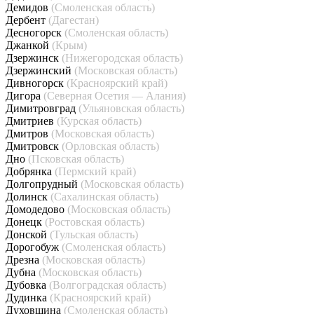
Демидов
(Смоленская область)
Дербент
(Дагестан)
Десногорск
(Смоленская область)
Джанкой
(Крым)
Дзержинск
(Нижегородская область)
Дзержинский
(Московская область)
Дивногорск
(Красноярский край)
Дигора
(Северная Осетия — Алания)
Димитровград
(Ульяновская область)
Дмитриев
(Курская область)
Дмитров
(Московская область)
Дмитровск
(Орловская область)
Дно
(Псковская область)
Добрянка
(Пермский край)
Долгопрудный
(Московская область)
Долинск
(Сахалинская область)
Домодедово
(Московская область)
Донецк
(Ростовская область)
Донской
(Тульская область)
Дорогобуж
(Смоленская область)
Дрезна
(Московская область)
Дубна
(Московская область)
Дубовка
(Волгоградская область)
Дудинка
(Красноярский край)
Духовщина
(Смоленская область)