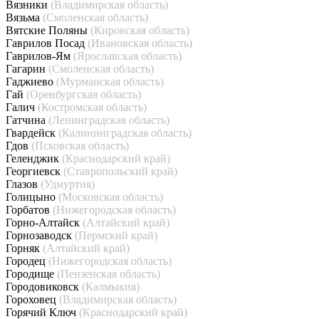
Вязники
(Владимирская область)
Вязьма
(Смоленская область)
Вятские Поляны
(Кировская область)
Гаврилов Посад
(Ивановская область)
Гаврилов-Ям
(Ярославская область)
Гагарин
(Смоленская область)
Гаджиево
(Мурманская область)
Гай
(Оренбургская область)
Галич
(Костромская область)
Гатчина
(Ленинградская область)
Гвардейск
(Калининградская область)
Гдов
(Псковская область)
Геленджик
(Краснодарский край)
Георгиевск
(Ставропольский край)
Глазов
(Удмуртия)
Голицыно
(Московская область)
Горбатов
(Нижегородская область)
Горно-Алтайск
(Алтайский край)
Горнозаводск
(Пермский край)
Горняк
(Алтайский край)
Городец
(Нижегородская область)
Городище
(Пензенская область)
Городовиковск
(Калмыкия)
Гороховец
(Владимирская область)
Горячий Ключ
(Краснодарский край)