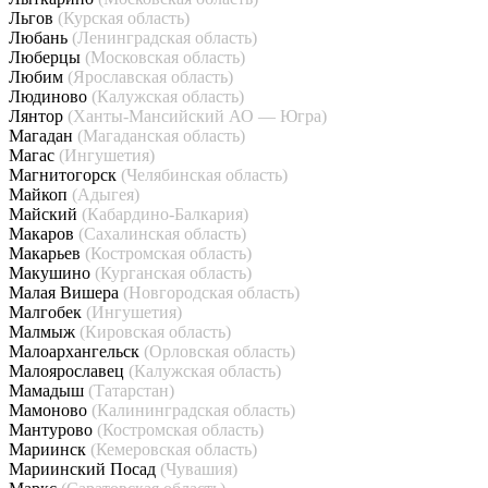
Льгов
(Курская область)
Любань
(Ленинградская область)
Люберцы
(Московская область)
Любим
(Ярославская область)
Людиново
(Калужская область)
Лянтор
(Ханты-Мансийский АО — Югра)
Магадан
(Магаданская область)
Магас
(Ингушетия)
Магнитогорск
(Челябинская область)
Майкоп
(Адыгея)
Майский
(Кабардино-Балкария)
Макаров
(Сахалинская область)
Макарьев
(Костромская область)
Макушино
(Курганская область)
Малая Вишера
(Новгородская область)
Малгобек
(Ингушетия)
Малмыж
(Кировская область)
Малоархангельск
(Орловская область)
Малоярославец
(Калужская область)
Мамадыш
(Татарстан)
Мамоново
(Калининградская область)
Мантурово
(Костромская область)
Мариинск
(Кемеровская область)
Мариинский Посад
(Чувашия)