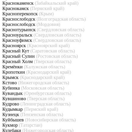
Краснокаменск
(Забайкальский край)
Краснокамск
(Пермский край)
Красноперекопск
(Крым)
Краснослободск
(Волгоградская область)
Краснослободск
(Мордовия)
Краснотурьинск
(Свердловская область)
Красноуральск
(Свердловская область)
Красноуфимск
(Свердловская область)
Красноярск
(Красноярский край)
Красный Кут
(Саратовская область)
Красный Сулин
(Ростовская область)
Красный Холм
(Тверская область)
Кремёнки
(Калужская область)
Кропоткин
(Краснодарский край)
Крымск
(Краснодарский край)
Кстово
(Нижегородская область)
Кубинка
(Московская область)
Кувандык
(Оренбургская область)
Кувшиново
(Тверская область)
Кудрово
(Ленинградская область)
Кудымкар
(Пермский край)
Кузнецк
(Пензенская область)
Куйбышев
(Новосибирская область)
Кукмор
(Татарстан)
Кулебаки
(Нижегородская область)