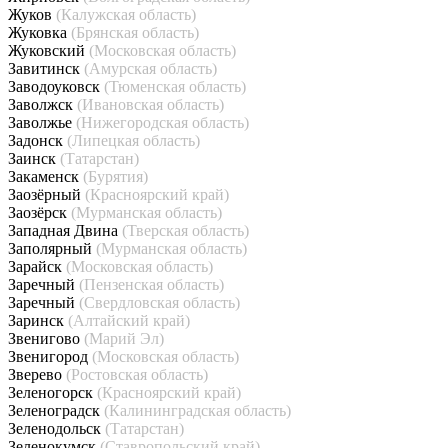
Жуков
(Калужская область)
Жуковка
(Брянская область)
Жуковский
(Московская область)
Завитинск
(Амурская область)
Заводоуковск
(Тюменская область)
Заволжск
(Ивановская область)
Заволжье
(Нижегородская область)
Задонск
(Липецкая область)
Заинск
(Татарстан)
Закаменск
(Бурятия)
Заозёрный
(Красноярский край)
Заозёрск
(Мурманская область)
Западная Двина
(Тверская область)
Заполярный
(Мурманская область)
Зарайск
(Московская область)
Заречный
(Пензенская область)
Заречный
(Свердловская область)
Заринск
(Алтайский край)
Звенигово
(Марий Эл)
Звенигород
(Московская область)
Зверево
(Ростовская область)
Зеленогорск
(Красноярский край)
Зеленоградск
(Калининградская область)
Зеленодольск
(Татарстан)
Зеленокумск
(Ставропольский край)