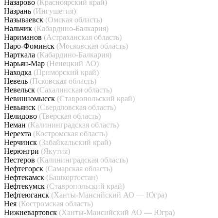
Назарово
(Красноярский край)
Назрань
(Ингушетия)
Называевск
(Омская область)
Нальчик
(Кабардино-Балкария)
Нариманов
(Астраханская область)
Наро-Фоминск
(Московская область)
Нарткала
(Кабардино-Балкария)
Нарьян-Мар
(Ненецкий АО)
Находка
(Приморский край)
Невель
(Псковская область)
Невельск
(Сахалинская область)
Невинномысск
(Ставропольский край)
Невьянск
(Свердловская область)
Нелидово
(Тверская область)
Неман
(Калининградская область)
Нерехта
(Костромская область)
Нерчинск
(Забайкальский край)
Нерюнгри
(Якутия)
Нестеров
(Калининградская область)
Нефтегорск
(Самарская область)
Нефтекамск
(Башкортостан)
Нефтекумск
(Ставропольский край)
Нефтеюганск
(Ханты-Мансийский АО — Югра)
Нея
(Костромская область)
Нижневартовск
(Ханты-Мансийский АО — Югра)