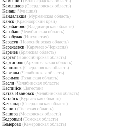
Камышин
(Волгоградская область)
Камышлов
(Свердловская область)
Канаш
(Чувашия)
Кандалакша
(Мурманская область)
Канск
(Красноярский край)
Карабаново
(Владимирская область)
Карабаш
(Челябинская область)
Карабулак
(Ингушетия)
Карасук
(Новосибирская область)
Карачаевск
(Карачаево-Черкесия)
Карачев
(Брянская область)
Каргат
(Новосибирская область)
Каргополь
(Архангельская область)
Карпинск
(Свердловская область)
Карталы
(Челябинская область)
Касимов
(Рязанская область)
Касли
(Челябинская область)
Каспийск
(Дагестан)
Катав-Ивановск
(Челябинская область)
Катайск
(Курганская область)
Качканар
(Свердловская область)
Кашин
(Тверская область)
Кашира
(Московская область)
Кедровый
(Томская область)
Кемерово
(Кемеровская область)