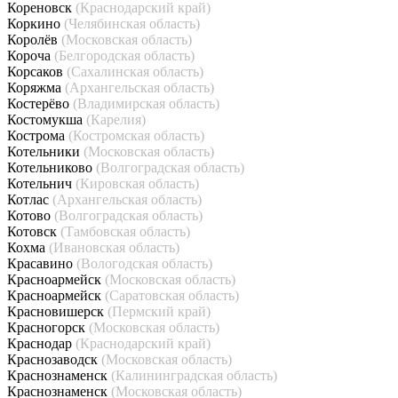
Кореновск
(Краснодарский край)
Коркино
(Челябинская область)
Королёв
(Московская область)
Короча
(Белгородская область)
Корсаков
(Сахалинская область)
Коряжма
(Архангельская область)
Костерёво
(Владимирская область)
Костомукша
(Карелия)
Кострома
(Костромская область)
Котельники
(Московская область)
Котельниково
(Волгоградская область)
Котельнич
(Кировская область)
Котлас
(Архангельская область)
Котово
(Волгоградская область)
Котовск
(Тамбовская область)
Кохма
(Ивановская область)
Красавино
(Вологодская область)
Красноармейск
(Московская область)
Красноармейск
(Саратовская область)
Красновишерск
(Пермский край)
Красногорск
(Московская область)
Краснодар
(Краснодарский край)
Краснозаводск
(Московская область)
Краснознаменск
(Калининградская область)
Краснознаменск
(Московская область)