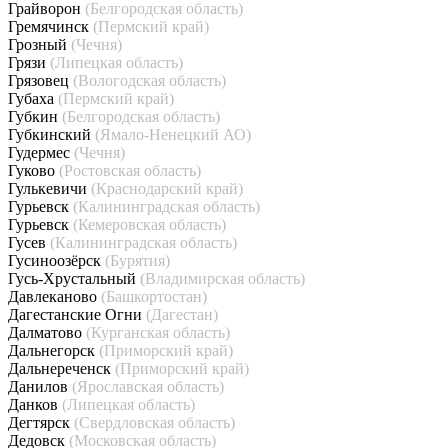
Грайворон
(Белгородская область)
Гремячинск
(Пермский край)
Грозный
(Чечня)
Грязи
(Липецкая область)
Грязовец
(Вологодская область)
Губаха
(Пермский край)
Губкин
(Белгородская область)
Губкинский
(Ямало-Ненецкий АО)
Гудермес
(Чечня)
Гуково
(Ростовская область)
Гулькевичи
(Краснодарский край)
Гурьевск
(Калининградская область)
Гурьевск
(Кемеровская область)
Гусев
(Калининградская область)
Гусиноозёрск
(Бурятия)
Гусь-Хрустальный
(Владимирская область)
Давлеканово
(Башкортостан)
Дагестанские Огни
(Дагестан)
Далматово
(Курганская область)
Дальнегорск
(Приморский край)
Дальнереченск
(Приморский край)
Данилов
(Ярославская область)
Данков
(Липецкая область)
Дегтярск
(Свердловская область)
Дедовск
(Московская область)