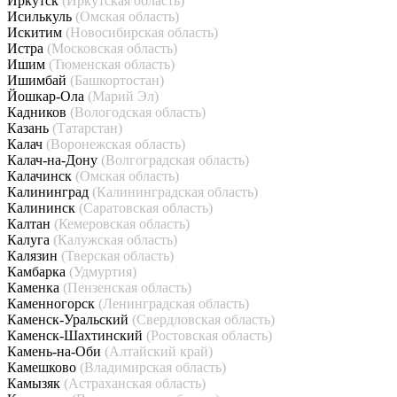
Иркутск
(Иркутская область)
Исилькуль
(Омская область)
Искитим
(Новосибирская область)
Истра
(Московская область)
Ишим
(Тюменская область)
Ишимбай
(Башкортостан)
Йошкар-Ола
(Марий Эл)
Кадников
(Вологодская область)
Казань
(Татарстан)
Калач
(Воронежская область)
Калач-на-Дону
(Волгоградская область)
Калачинск
(Омская область)
Калининград
(Калининградская область)
Калининск
(Саратовская область)
Калтан
(Кемеровская область)
Калуга
(Калужская область)
Калязин
(Тверская область)
Камбарка
(Удмуртия)
Каменка
(Пензенская область)
Каменногорск
(Ленинградская область)
Каменск-Уральский
(Свердловская область)
Каменск-Шахтинский
(Ростовская область)
Камень-на-Оби
(Алтайский край)
Камешково
(Владимирская область)
Камызяк
(Астраханская область)