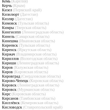
Кемь
(Карелия)
Керчь
(Крым)
Кизел
(Пермский край)
Кизилюрт
(Дагестан)
Кизляр
(Дагестан)
Кимовск
(Тульская область)
Кимры
(Тверская область)
Кингисепп
(Ленинградская область)
Кинель
(Самарская область)
Кинешма
(Ивановская область)
Киреевск
(Тульская область)
Киренск
(Иркутская область)
Киржач
(Владимирская область)
Кириллов
(Вологодская область)
Кириши
(Ленинградская область)
Киров
(Калужская область)
Киров
(Кировская область)
Кировград
(Свердловская область)
Кирово-Чепецк
(Кировская область)
Кировск
(Ленинградская область)
Кировск
(Мурманская область)
Кирс
(Кировская область)
Кирсанов
(Тамбовская область)
Киселёвск
(Кемеровская область)
Кисловодск
(Ставропольский край)