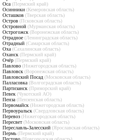
Оса
(Пермский край)
Осинники
(Кемеровская область)
Осташков
(Тверская область)
Остров
(Псковская область)
Островной
(Мурманская область)
Острогожск
(Воронежская область)
Отрадное
(Ленинградская область)
Отрадный
(Самарская область)
Оха
(Сахалинская область)
Оханск
(Пермский край)
Очёр
(Пермский край)
Павлово
(Нижегородская область)
Павловск
(Воронежская область)
Павловский Посад
(Московская область)
Палласовка
(Волгоградская область)
Партизанск
(Приморский край)
Певек
(Чукотский АО)
Пенза
(Пензенская область)
Первомайск
(Нижегородская область)
Первоуральск
(Свердловская область)
Перевоз
(Нижегородская область)
Пересвет
(Московская область)
Переславль-Залесский
(Ярославская область)
Пермь
(Пермский край)
Пестово
(Новгородская область)