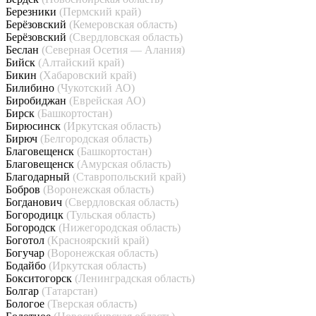
Березники
(Пермский край)
Берёзовский
(Кемеровская область)
Берёзовский
(Свердловская область)
Беслан
(Северная Осетия — Алания)
Бийск
(Алтайский край)
Бикин
(Хабаровский край)
Билибино
(Чукотский АО)
Биробиджан
(Еврейская АО)
Бирск
(Башкортостан)
Бирюсинск
(Иркутская область)
Бирюч
(Белгородская область)
Благовещенск
(Башкортостан)
Благовещенск
(Амурская область)
Благодарный
(Ставропольский край)
Бобров
(Воронежская область)
Богданович
(Свердловская область)
Богородицк
(Тульская область)
Богородск
(Нижегородская область)
Боготол
(Красноярский край)
Богучар
(Воронежская область)
Бодайбо
(Иркутская область)
Бокситогорск
(Ленинградская область)
Болгар
(Татарстан)
Бологое
(Тверская область)