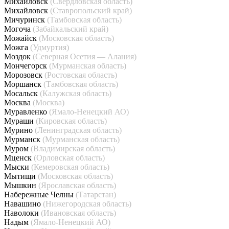
Михайловск
(Свердловская область)
Михайловск
(Ставропольский край)
Мичуринск
(Тамбовская область)
Могоча
(Забайкальский край)
Можайск
(Московская область)
Можга
(Удмуртия)
Моздок
(Северная Осетия — Алания)
Мончегорск
(Мурманская область)
Морозовск
(Ростовская область)
Моршанск
(Тамбовская область)
Мосальск
(Калужская область)
Москва
(Москва)
Муравленко
(Ямало-Ненецкий АО)
Мураши
(Кировская область)
Мурино
(Ленинградская область)
Мурманск
(Мурманская область)
Муром
(Владимирская область)
Мценск
(Орловская область)
Мыски
(Кемеровская область)
Мытищи
(Московская область)
Мышкин
(Ярославская область)
Набережные Челны
(Татарстан)
Навашино
(Нижегородская область)
Наволоки
(Ивановская область)
Надым
(Ямало-Ненецкий АО)