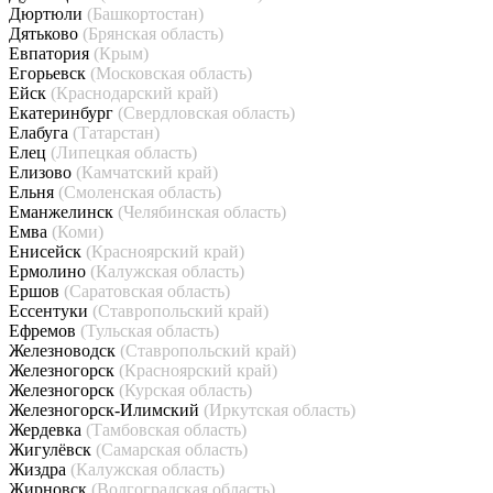
Дюртюли
(Башкортостан)
Дятьково
(Брянская область)
Евпатория
(Крым)
Егорьевск
(Московская область)
Ейск
(Краснодарский край)
Екатеринбург
(Свердловская область)
Елабуга
(Татарстан)
Елец
(Липецкая область)
Елизово
(Камчатский край)
Ельня
(Смоленская область)
Еманжелинск
(Челябинская область)
Емва
(Коми)
Енисейск
(Красноярский край)
Ермолино
(Калужская область)
Ершов
(Саратовская область)
Ессентуки
(Ставропольский край)
Ефремов
(Тульская область)
Железноводск
(Ставропольский край)
Железногорск
(Красноярский край)
Железногорск
(Курская область)
Железногорск-Илимский
(Иркутская область)
Жердевка
(Тамбовская область)
Жигулёвск
(Самарская область)
Жиздра
(Калужская область)
Жирновск
(Волгоградская область)