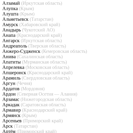
Алзамай
(Иркутская область)
Алупка
(Крым)
Алушта
(Крым)
Альметьевск
(Татарстан)
Амурск
(Хабаровский край)
Анадырь
(Чукотский АО)
Анапа
(Краснодарский край)
Ангарск
(Иркутская область)
Андреаполь
(Тверская область)
Анжеро-Судженск
(Кемеровская область)
Анива
(Сахалинская область)
Апатиты
(Мурманская область)
Апрелевка
(Московская область)
Апшеронск
(Краснодарский край)
Арамиль
(Свердловская область)
Аргун
(Чечня)
Ардатов
(Мордовия)
Ардон
(Северная Осетия — Алания)
Арзамас
(Нижегородская область)
Аркадак
(Саратовская область)
Армавир
(Краснодарский край)
Армянск
(Крым)
Арсеньев
(Приморский край)
Арск
(Татарстан)
Артём
(Приморский край)