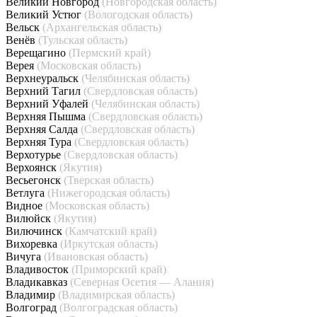
Великий Новгород
(Новгородская область)
Великий Устюг
(Вологодская область)
Вельск
(Архангельская область)
Венёв
(Тульская область)
Верещагино
(Пермский край)
Верея
(Московская область)
Верхнеуральск
(Челябинская область)
Верхний Тагил
(Свердловская область)
Верхний Уфалей
(Челябинская область)
Верхняя Пышма
(Свердловская область)
Верхняя Салда
(Свердловская область)
Верхняя Тура
(Свердловская область)
Верхотурье
(Свердловская область)
Верхоянск
(Якутия)
Весьегонск
(Тверская область)
Ветлуга
(Нижегородская область)
Видное
(Московская область)
Вилюйск
(Якутия)
Вилючинск
(Камчатский край)
Вихоревка
(Иркутская область)
Вичуга
(Ивановская область)
Владивосток
(Приморский край)
Владикавказ
(Северная Осетия — Алания)
Владимир
(Владимирская область)
Волгоград
(Волгоградская область)