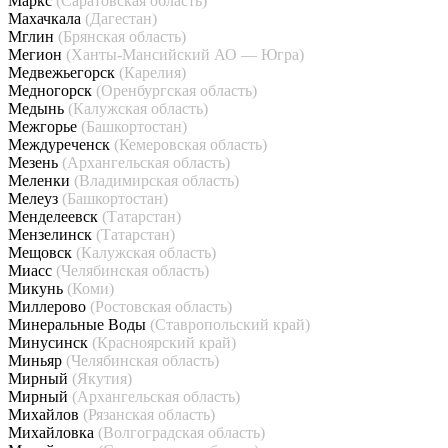
Маркс
(Саратовская область)
Махачкала
(Дагестан)
Мглин
(Брянская область)
Мегион
(Ханты-Мансийский АО — Югра)
Медвежьегорск
(Карелия)
Медногорск
(Оренбургская область)
Медынь
(Калужская область)
Межгорье
(Башкортостан)
Междуреченск
(Кемеровская область)
Мезень
(Архангельская область)
Меленки
(Владимирская область)
Мелеуз
(Башкортостан)
Менделеевск
(Татарстан)
Мензелинск
(Татарстан)
Мещовск
(Калужская область)
Миасс
(Челябинская область)
Микунь
(Коми)
Миллерово
(Ростовская область)
Минеральные Воды
(Ставропольский край)
Минусинск
(Красноярский край)
Миньяр
(Челябинская область)
Мирный
(Якутия)
Мирный
(Архангельская область)
Михайлов
(Рязанская область)
Михайловка
(Волгоградская область)