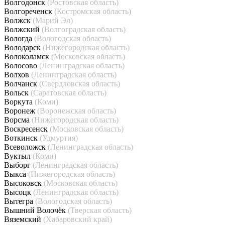
Волгодонск
(Ростовская область)
Волгореченск
(Костромская область)
Волжск
(Марий Эл)
Волжский
(Волгоградская область)
Вологда
(Вологодская область)
Володарск
(Нижегородская область)
Волоколамск
(Московская область)
Волосово
(Ленинградская область)
Волхов
(Ленинградская область)
Волчанск
(Свердловская область)
Вольск
(Саратовская область)
Воркута
(Коми)
Воронеж
(Воронежская область)
Ворсма
(Нижегородская область)
Воскресенск
(Московская область)
Воткинск
(Удмуртия)
Всеволожск
(Ленинградская область)
Вуктыл
(Коми)
Выборг
(Ленинградская область)
Выкса
(Нижегородская область)
Высоковск
(Московская область)
Высоцк
(Ленинградская область)
Вытегра
(Вологодская область)
Вышний Волочёк
(Тверская область)
Вяземский
(Хабаровский край)