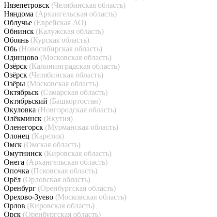
Нязепетровск
(Челябинская область)
Няндома
(Архангельская область)
Облучье
(Еврейская АО)
Обнинск
(Калужская область)
Обоянь
(Курская область)
Обь
(Новосибирская область)
Одинцово
(Московская область)
Озёрск
(Калининградская область)
Озёрск
(Челябинская область)
Озёры
(Московская область)
Октябрьск
(Самарская область)
Октябрьский
(Башкортостан)
Окуловка
(Новгородская область)
Олёкминск
(Якутия)
Оленегорск
(Мурманская область)
Олонец
(Карелия)
Омск
(Омская область)
Омутнинск
(Кировская область)
Онега
(Архангельская область)
Опочка
(Псковская область)
Орёл
(Орловская область)
Оренбург
(Оренбургская область)
Орехово-Зуево
(Московская область)
Орлов
(Кировская область)
Орск
(Оренбургская область)