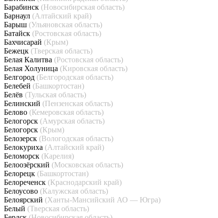
Барабинск
(Новосибирская область)
Барнаул
(Алтайский край)
Барыш
(Ульяновская область)
Батайск
(Ростовская область)
Бахчисарай
(Крым)
Бежецк
(Тверская область)
Белая Калитва
(Ростовская область)
Белая Холуница
(Кировская область)
Белгород
(Белгородская область)
Белебей
(Башкортостан)
Белёв
(Тульская область)
Белинский
(Пензенская область)
Белово
(Кемеровская область)
Белогорск
(Амурская область)
Белогорск
(Крым)
Белозерск
(Вологодская область)
Белокуриха
(Алтайский край)
Беломорск
(Карелия)
Белоозёрский
(Московская область)
Белорецк
(Башкортостан)
Белореченск
(Краснодарский край)
Белоусово
(Калужская область)
Белоярский
(Ханты-Мансийский АО — Югра)
Белый
(Тверская область)
Бердск
(Новосибирская область)