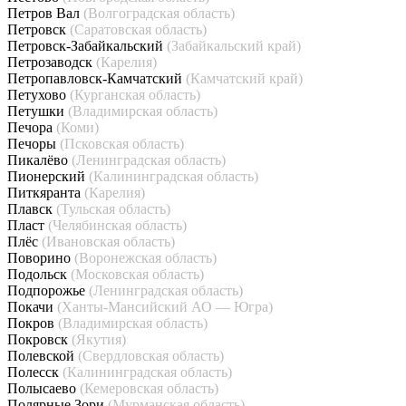
Петров Вал
(Волгоградская область)
Петровск
(Саратовская область)
Петровск-Забайкальский
(Забайкальский край)
Петрозаводск
(Карелия)
Петропавловск-Камчатский
(Камчатский край)
Петухово
(Курганская область)
Петушки
(Владимирская область)
Печора
(Коми)
Печоры
(Псковская область)
Пикалёво
(Ленинградская область)
Пионерский
(Калининградская область)
Питкяранта
(Карелия)
Плавск
(Тульская область)
Пласт
(Челябинская область)
Плёс
(Ивановская область)
Поворино
(Воронежская область)
Подольск
(Московская область)
Подпорожье
(Ленинградская область)
Покачи
(Ханты-Мансийский АО — Югра)
Покров
(Владимирская область)
Покровск
(Якутия)
Полевской
(Свердловская область)
Полесск
(Калининградская область)
Полысаево
(Кемеровская область)
Полярные Зори
(Мурманская область)