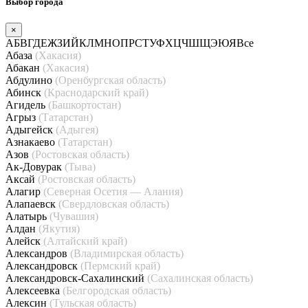
Выбор города
×
А
Б
В
Г
Д
Е
Ж
З
И
Й
К
Л
М
Н
О
П
Р
С
Т
У
Ф
Х
Ц
Ч
Ш
Щ
Э
Ю
Я
Все
Абаза
(Хакасия)
Абакан
(Хакасия)
Абдулино
(Оренбургская область)
Абинск
(Краснодарский край)
Агидель
(Башкортостан)
Агрыз
(Татарстан)
Адыгейск
(Адыгея)
Азнакаево
(Татарстан)
Азов
(Ростовская область)
Ак-Довурак
(Тыва)
Аксай
(Ростовская область)
Алагир
(Северная Осетия — Алания)
Алапаевск
(Свердловская область)
Алатырь
(Чувашия)
Алдан
(Якутия)
Алейск
(Алтайский край)
Александров
(Владимирская область)
Александровск
(Пермский край)
Александровск-Сахалинский
(Сахалинская область)
Алексеевка
(Белгородская область)
Алексин
(Тульская область)