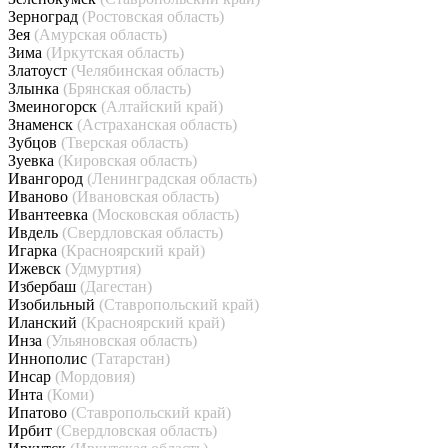
Зерноград
(Ростовская область)
Зея
(Амурская область)
Зима
(Иркутская область)
Златоуст
(Челябинская область)
Злынка
(Брянская область)
Змеиногорск
(Алтайский край)
Знаменск
(Астраханская область)
Зубцов
(Тверская область)
Зуевка
(Кировская область)
Ивангород
(Ленинградская область)
Иваново
(Ивановская область)
Ивантеевка
(Московская область)
Ивдель
(Свердловская область)
Игарка
(Красноярский край)
Ижевск
(Удмуртия)
Избербаш
(Дагестан)
Изобильный
(Ставропольский край)
Иланский
(Красноярский край)
Инза
(Ульяновская область)
Иннополис
(Татарстан)
Инсар
(Мордовия)
Инта
(Коми)
Ипатово
(Ставропольский край)
Ирбит
(Свердловская область)