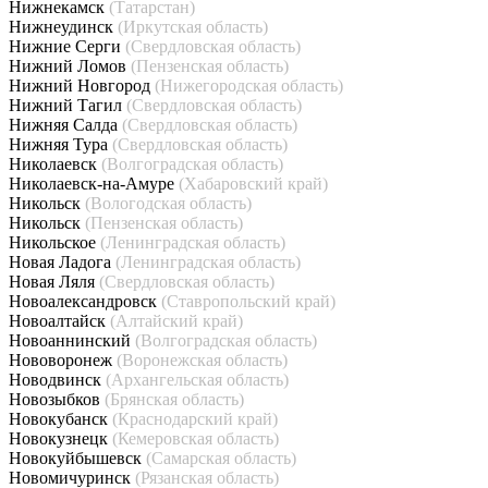
Нижнекамск
(Татарстан)
Нижнеудинск
(Иркутская область)
Нижние Серги
(Свердловская область)
Нижний Ломов
(Пензенская область)
Нижний Новгород
(Нижегородская область)
Нижний Тагил
(Свердловская область)
Нижняя Салда
(Свердловская область)
Нижняя Тура
(Свердловская область)
Николаевск
(Волгоградская область)
Николаевск-на-Амуре
(Хабаровский край)
Никольск
(Вологодская область)
Никольск
(Пензенская область)
Никольское
(Ленинградская область)
Новая Ладога
(Ленинградская область)
Новая Ляля
(Свердловская область)
Новоалександровск
(Ставропольский край)
Новоалтайск
(Алтайский край)
Новоаннинский
(Волгоградская область)
Нововоронеж
(Воронежская область)
Новодвинск
(Архангельская область)
Новозыбков
(Брянская область)
Новокубанск
(Краснодарский край)
Новокузнецк
(Кемеровская область)
Новокуйбышевск
(Самарская область)
Новомичуринск
(Рязанская область)