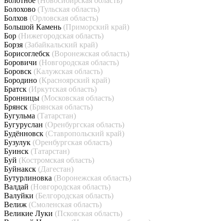
Болотное
(Новосибирская область)
Болохово
(Тульская область)
Болхов
(Орловская область)
Большой Камень
(Приморский край)
Бор
(Нижегородская область)
Борзя
(Забайкальский край)
Борисоглебск
(Воронежская область)
Боровичи
(Новгородская область)
Боровск
(Калужская область)
Бородино
(Красноярский край)
Братск
(Иркутская область)
Бронницы
(Московская область)
Брянск
(Брянская область)
Бугульма
(Татарстан)
Бугуруслан
(Оренбургская область)
Будённовск
(Ставропольский край)
Бузулук
(Оренбургская область)
Буинск
(Татарстан)
Буй
(Костромская область)
Буйнакск
(Дагестан)
Бутурлиновка
(Воронежская область)
Валдай
(Новгородская область)
Валуйки
(Белгородская область)
Велиж
(Смоленская область)
Великие Луки
(Псковская область)