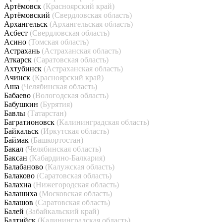
Артёмовск
(Красноярский край)
Артёмовский
(Свердловская область)
Архангельск
(Архангельская область)
Асбест
(Свердловская область)
Асино
(Томская область)
Астрахань
(Астраханская область)
Аткарск
(Саратовская область)
Ахтубинск
(Астраханская область)
Ачинск
(Красноярский край)
Аша
(Челябинская область)
Бабаево
(Вологодская область)
Бабушкин
(Бурятия)
Бавлы
(Татарстан)
Багратионовск
(Калининградская область)
Байкальск
(Иркутская область)
Баймак
(Башкортостан)
Бакал
(Челябинская область)
Баксан
(Кабардино-Балкария)
Балабаново
(Калужская область)
Балаково
(Саратовская область)
Балахна
(Нижегородская область)
Балашиха
(Московская область)
Балашов
(Саратовская область)
Балей
(Забайкальский край)
Балтийск
(Калининградская область)