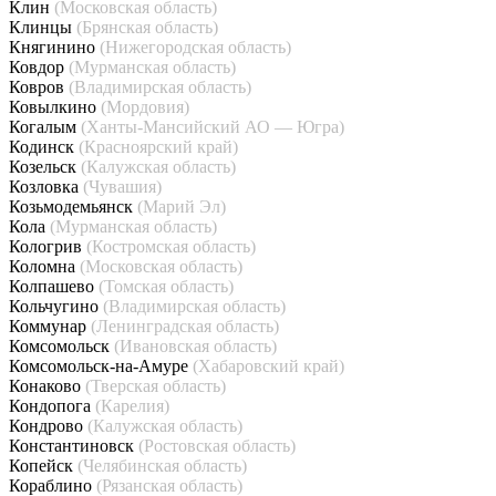
Клин
(Московская область)
Клинцы
(Брянская область)
Княгинино
(Нижегородская область)
Ковдор
(Мурманская область)
Ковров
(Владимирская область)
Ковылкино
(Мордовия)
Когалым
(Ханты-Мансийский АО — Югра)
Кодинск
(Красноярский край)
Козельск
(Калужская область)
Козловка
(Чувашия)
Козьмодемьянск
(Марий Эл)
Кола
(Мурманская область)
Кологрив
(Костромская область)
Коломна
(Московская область)
Колпашево
(Томская область)
Кольчугино
(Владимирская область)
Коммунар
(Ленинградская область)
Комсомольск
(Ивановская область)
Комсомольск-на-Амуре
(Хабаровский край)
Конаково
(Тверская область)
Кондопога
(Карелия)
Кондрово
(Калужская область)
Константиновск
(Ростовская область)
Копейск
(Челябинская область)
Кораблино
(Рязанская область)