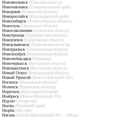
Новомосковск
(Тульская область)
Новопавловск
(Ставропольский край)
Новоржев
(Псковская область)
Новороссийск
(Краснодарский край)
Новосибирск
(Новосибирская область)
Новосиль
(Орловская область)
Новосокольники
(Псковская область)
Новотроицк
(Оренбургская область)
Новоузенск
(Саратовская область)
Новоульяновск
(Ульяновская область)
Новоуральск
(Свердловская область)
Новохопёрск
(Воронежская область)
Новочебоксарск
(Чувашия)
Новочеркасск
(Ростовская область)
Новошахтинск
(Ростовская область)
Новый Оскол
(Белгородская область)
Новый Уренгой
(Ямало-Ненецкий АО)
Ногинск
(Московская область)
Нолинск
(Кировская область)
Норильск
(Красноярский край)
Ноябрьск
(Ямало-Ненецкий АО)
Нурлат
(Татарстан)
Нытва
(Пермский край)
Нюрба
(Якутия)
Нягань
(Ханты-Мансийский АО — Югра)