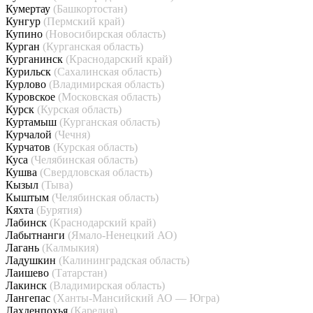
Кумертау
(Башкортостан)
Кунгур
(Пермский край)
Купино
(Новосибирская область)
Курган
(Курганская область)
Курганинск
(Краснодарский край)
Курильск
(Сахалинская область)
Курлово
(Владимирская область)
Куровское
(Московская область)
Курск
(Курская область)
Куртамыш
(Курганская область)
Курчалой
(Чечня)
Курчатов
(Курская область)
Куса
(Челябинская область)
Кушва
(Свердловская область)
Кызыл
(Тыва)
Кыштым
(Челябинская область)
Кяхта
(Бурятия)
Лабинск
(Краснодарский край)
Лабытнанги
(Ямало-Ненецкий АО)
Лагань
(Калмыкия)
Ладушкин
(Калининградская область)
Лаишево
(Татарстан)
Лакинск
(Владимирская область)
Лангепас
(Ханты-Мансийский АО — Югра)
Лахденпохья
(Карелия)