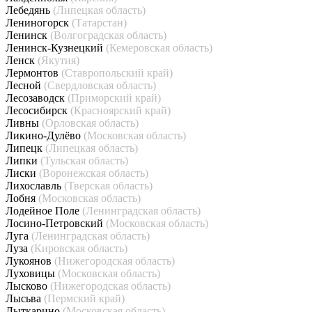
Лебедянь
(Липецкая область)
Лениногорск
(Татарстан)
Ленинск
(Волгоградская область)
Ленинск-Кузнецкий
(Кемеровская область)
Ленск
(Якутия)
Лермонтов
(Ставропольский край)
Лесной
(Свердловская область)
Лесозаводск
(Приморский край)
Лесосибирск
(Красноярский край)
Ливны
(Орловская область)
Ликино-Дулёво
(Московская область)
Липецк
(Липецкая область)
Липки
(Тульская область)
Лиски
(Воронежская область)
Лихославль
(Тверская область)
Лобня
(Московская область)
Лодейное Поле
(Ленинградская область)
Лосино-Петровский
(Московская область)
Луга
(Ленинградская область)
Луза
(Кировская область)
Лукоянов
(Нижегородская область)
Луховицы
(Московская область)
Лысково
(Нижегородская область)
Лысьва
(Пермский край)
Лыткарино
(Московская область)