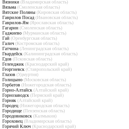
Вязники
(Владимирская область)
Вязьма
(Смоленская область)
Вятские Поляны
(Кировская область)
Гаврилов Посад
(Ивановская область)
Гаврилов-Ям
(Ярославская область)
Гагарин
(Смоленская область)
Гаджиево
(Мурманская область)
Гай
(Оренбургская область)
Галич
(Костромская область)
Гатчина
(Ленинградская область)
Гвардейск
(Калининградская область)
Гдов
(Псковская область)
Геленджик
(Краснодарский край)
Георгиевск
(Ставропольский край)
Глазов
(Удмуртия)
Голицыно
(Московская область)
Горбатов
(Нижегородская область)
Горно-Алтайск
(Алтайский край)
Горнозаводск
(Пермский край)
Горняк
(Алтайский край)
Городец
(Нижегородская область)
Городище
(Пензенская область)
Городовиковск
(Калмыкия)
Гороховец
(Владимирская область)
Горячий Ключ
(Краснодарский край)