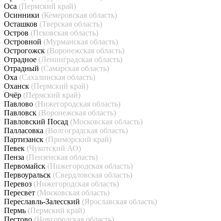
Оса
(Пермский край)
Осинники
(Кемеровская область)
Осташков
(Тверская область)
Остров
(Псковская область)
Островной
(Мурманская область)
Острогожск
(Воронежская область)
Отрадное
(Ленинградская область)
Отрадный
(Самарская область)
Оха
(Сахалинская область)
Оханск
(Пермский край)
Очёр
(Пермский край)
Павлово
(Нижегородская область)
Павловск
(Воронежская область)
Павловский Посад
(Московская область)
Палласовка
(Волгоградская область)
Партизанск
(Приморский край)
Певек
(Чукотский АО)
Пенза
(Пензенская область)
Первомайск
(Нижегородская область)
Первоуральск
(Свердловская область)
Перевоз
(Нижегородская область)
Пересвет
(Московская область)
Переславль-Залесский
(Ярославская область)
Пермь
(Пермский край)
Пестово
(Новгородская область)