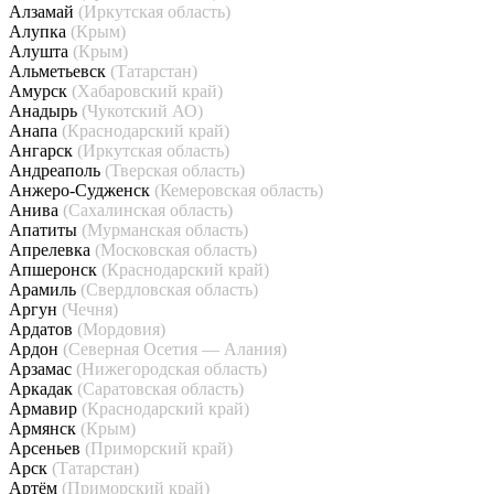
Алзамай
(Иркутская область)
Алупка
(Крым)
Алушта
(Крым)
Альметьевск
(Татарстан)
Амурск
(Хабаровский край)
Анадырь
(Чукотский АО)
Анапа
(Краснодарский край)
Ангарск
(Иркутская область)
Андреаполь
(Тверская область)
Анжеро-Судженск
(Кемеровская область)
Анива
(Сахалинская область)
Апатиты
(Мурманская область)
Апрелевка
(Московская область)
Апшеронск
(Краснодарский край)
Арамиль
(Свердловская область)
Аргун
(Чечня)
Ардатов
(Мордовия)
Ардон
(Северная Осетия — Алания)
Арзамас
(Нижегородская область)
Аркадак
(Саратовская область)
Армавир
(Краснодарский край)
Армянск
(Крым)
Арсеньев
(Приморский край)
Арск
(Татарстан)
Артём
(Приморский край)