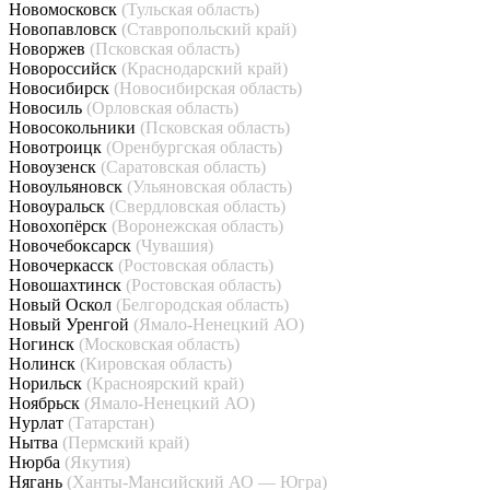
Новомосковск
(Тульская область)
Новопавловск
(Ставропольский край)
Новоржев
(Псковская область)
Новороссийск
(Краснодарский край)
Новосибирск
(Новосибирская область)
Новосиль
(Орловская область)
Новосокольники
(Псковская область)
Новотроицк
(Оренбургская область)
Новоузенск
(Саратовская область)
Новоульяновск
(Ульяновская область)
Новоуральск
(Свердловская область)
Новохопёрск
(Воронежская область)
Новочебоксарск
(Чувашия)
Новочеркасск
(Ростовская область)
Новошахтинск
(Ростовская область)
Новый Оскол
(Белгородская область)
Новый Уренгой
(Ямало-Ненецкий АО)
Ногинск
(Московская область)
Нолинск
(Кировская область)
Норильск
(Красноярский край)
Ноябрьск
(Ямало-Ненецкий АО)
Нурлат
(Татарстан)
Нытва
(Пермский край)
Нюрба
(Якутия)
Нягань
(Ханты-Мансийский АО — Югра)