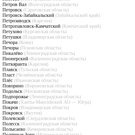
Петров Вал
(Волгоградская область)
Петровск
(Саратовская область)
Петровск-Забайкальский
(Забайкальский край)
Петрозаводск
(Карелия)
Петропавловск-Камчатский
(Камчатский край)
Петухово
(Курганская область)
Петушки
(Владимирская область)
Печора
(Коми)
Печоры
(Псковская область)
Пикалёво
(Ленинградская область)
Пионерский
(Калининградская область)
Питкяранта
(Карелия)
Плавск
(Тульская область)
Пласт
(Челябинская область)
Плёс
(Ивановская область)
Поворино
(Воронежская область)
Подольск
(Московская область)
Подпорожье
(Ленинградская область)
Покачи
(Ханты-Мансийский АО — Югра)
Покров
(Владимирская область)
Покровск
(Якутия)
Полевской
(Свердловская область)
Полесск
(Калининградская область)
Полысаево
(Кемеровская область)
Полярные Зори
(Мурманская область)