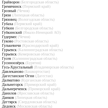
Грайворон
(Белгородская область)
Гремячинск
(Пермский край)
Грозный
(Чечня)
Грязи
(Липецкая область)
Грязовец
(Вологодская область)
Губаха
(Пермский край)
Губкин
(Белгородская область)
Губкинский
(Ямало-Ненецкий АО)
Гудермес
(Чечня)
Гуково
(Ростовская область)
Гулькевичи
(Краснодарский край)
Гурьевск
(Калининградская область)
Гурьевск
(Кемеровская область)
Гусев
(Калининградская область)
Гусиноозёрск
(Бурятия)
Гусь-Хрустальный
(Владимирская область)
Давлеканово
(Башкортостан)
Дагестанские Огни
(Дагестан)
Далматово
(Курганская область)
Дальнегорск
(Приморский край)
Дальнереченск
(Приморский край)
Данилов
(Ярославская область)
Данков
(Липецкая область)
Дегтярск
(Свердловская область)
Дедовск
(Московская область)