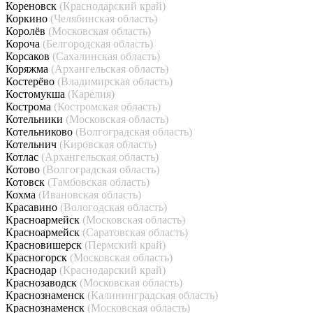
Кореновск
(Краснодарский край)
Коркино
(Челябинская область)
Королёв
(Московская область)
Короча
(Белгородская область)
Корсаков
(Сахалинская область)
Коряжма
(Архангельская область)
Костерёво
(Владимирская область)
Костомукша
(Карелия)
Кострома
(Костромская область)
Котельники
(Московская область)
Котельниково
(Волгоградская область)
Котельнич
(Кировская область)
Котлас
(Архангельская область)
Котово
(Волгоградская область)
Котовск
(Тамбовская область)
Кохма
(Ивановская область)
Красавино
(Вологодская область)
Красноармейск
(Московская область)
Красноармейск
(Саратовская область)
Красновишерск
(Пермский край)
Красногорск
(Московская область)
Краснодар
(Краснодарский край)
Краснозаводск
(Московская область)
Краснознаменск
(Калининградская область)
Краснознаменск
(Московская область)