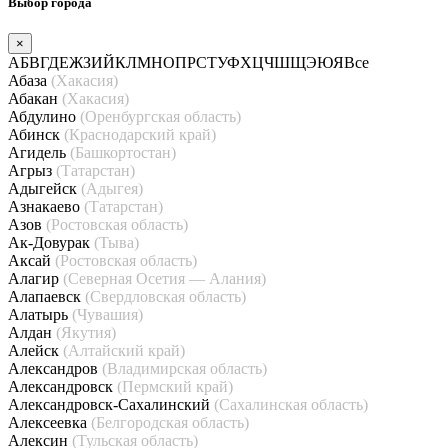
Выбор города
×
А
Б
В
Г
Д
Е
Ж
З
И
Й
К
Л
М
Н
О
П
Р
С
Т
У
Ф
Х
Ц
Ч
Ш
Щ
Э
Ю
Я
Все
Абаза
(Хакасия)
Абакан
(Хакасия)
Абдулино
(Оренбургская область)
Абинск
(Краснодарский край)
Агидель
(Башкортостан)
Агрыз
(Татарстан)
Адыгейск
(Адыгея)
Азнакаево
(Татарстан)
Азов
(Ростовская область)
Ак-Довурак
(Тыва)
Аксай
(Ростовская область)
Алагир
(Северная Осетия — Алания)
Алапаевск
(Свердловская область)
Алатырь
(Чувашия)
Алдан
(Якутия)
Алейск
(Алтайский край)
Александров
(Владимирская область)
Александровск
(Пермский край)
Александровск-Сахалинский
(Сахалинская область)
Алексеевка
(Белгородская область)
Алексин
(Тульская область)