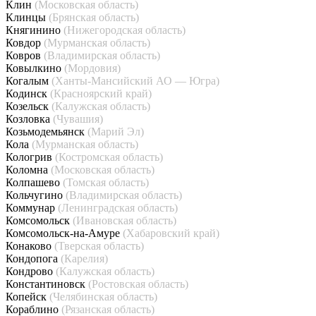
Клин
(Московская область)
Клинцы
(Брянская область)
Княгинино
(Нижегородская область)
Ковдор
(Мурманская область)
Ковров
(Владимирская область)
Ковылкино
(Мордовия)
Когалым
(Ханты-Мансийский АО — Югра)
Кодинск
(Красноярский край)
Козельск
(Калужская область)
Козловка
(Чувашия)
Козьмодемьянск
(Марий Эл)
Кола
(Мурманская область)
Кологрив
(Костромская область)
Коломна
(Московская область)
Колпашево
(Томская область)
Кольчугино
(Владимирская область)
Коммунар
(Ленинградская область)
Комсомольск
(Ивановская область)
Комсомольск-на-Амуре
(Хабаровский край)
Конаково
(Тверская область)
Кондопога
(Карелия)
Кондрово
(Калужская область)
Константиновск
(Ростовская область)
Копейск
(Челябинская область)
Кораблино
(Рязанская область)