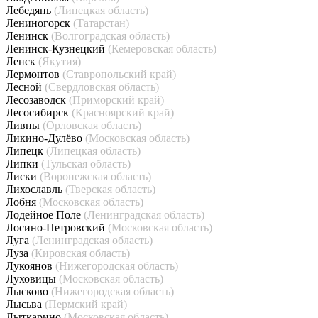
Лебедянь
(Липецкая область)
Лениногорск
(Татарстан)
Ленинск
(Волгоградская область)
Ленинск-Кузнецкий
(Кемеровская область)
Ленск
(Якутия)
Лермонтов
(Ставропольский край)
Лесной
(Свердловская область)
Лесозаводск
(Приморский край)
Лесосибирск
(Красноярский край)
Ливны
(Орловская область)
Ликино-Дулёво
(Московская область)
Липецк
(Липецкая область)
Липки
(Тульская область)
Лиски
(Воронежская область)
Лихославль
(Тверская область)
Лобня
(Московская область)
Лодейное Поле
(Ленинградская область)
Лосино-Петровский
(Московская область)
Луга
(Ленинградская область)
Луза
(Кировская область)
Лукоянов
(Нижегородская область)
Луховицы
(Московская область)
Лысково
(Нижегородская область)
Лысьва
(Пермский край)
Лыткарино
(Московская область)