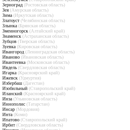
Зерноград
(Ростовская область)
Зея
(Амурская область)
Зима
(Иркутская область)
Златоуст
(Челябинская область)
Злынка
(Брянская область)
Змеиногорск
(Алтайский край)
Знаменск
(Астраханская область)
Зубцов
(Тверская область)
Зуевка
(Кировская область)
Ивангород
(Ленинградская область)
Иваново
(Ивановская область)
Ивантеевка
(Московская область)
Ивдель
(Свердловская область)
Игарка
(Красноярский край)
Ижевск
(Удмуртия)
Избербаш
(Дагестан)
Изобильный
(Ставропольский край)
Иланский
(Красноярский край)
Инза
(Ульяновская область)
Иннополис
(Татарстан)
Инсар
(Мордовия)
Инта
(Коми)
Ипатово
(Ставропольский край)
Ирбит
(Свердловская область)