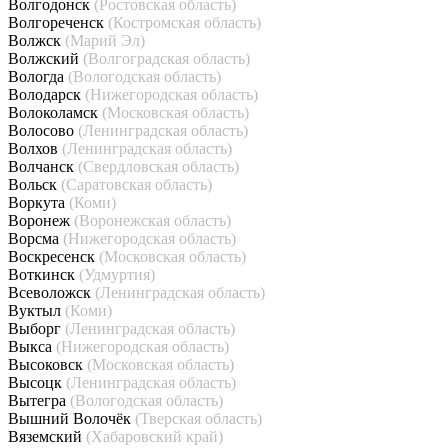
Волгодонск
(Ростовская область)
Волгореченск
(Костромская область)
Волжск
(Марий Эл)
Волжский
(Волгоградская область)
Вологда
(Вологодская область)
Володарск
(Нижегородская область)
Волоколамск
(Московская область)
Волосово
(Ленинградская область)
Волхов
(Ленинградская область)
Волчанск
(Свердловская область)
Вольск
(Саратовская область)
Воркута
(Коми)
Воронеж
(Воронежская область)
Ворсма
(Нижегородская область)
Воскресенск
(Московская область)
Воткинск
(Удмуртия)
Всеволожск
(Ленинградская область)
Вуктыл
(Коми)
Выборг
(Ленинградская область)
Выкса
(Нижегородская область)
Высоковск
(Московская область)
Высоцк
(Ленинградская область)
Вытегра
(Вологодская область)
Вышний Волочёк
(Тверская область)
Вяземский
(Хабаровский край)