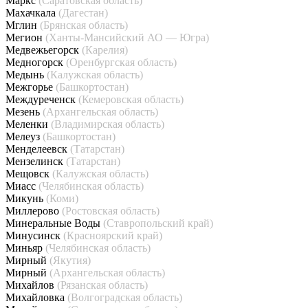
Маркс
(Саратовская область)
Махачкала
(Дагестан)
Мглин
(Брянская область)
Мегион
(Ханты-Мансийский АО — Югра)
Медвежьегорск
(Карелия)
Медногорск
(Оренбургская область)
Медынь
(Калужская область)
Межгорье
(Башкортостан)
Междуреченск
(Кемеровская область)
Мезень
(Архангельская область)
Меленки
(Владимирская область)
Мелеуз
(Башкортостан)
Менделеевск
(Татарстан)
Мензелинск
(Татарстан)
Мещовск
(Калужская область)
Миасс
(Челябинская область)
Микунь
(Коми)
Миллерово
(Ростовская область)
Минеральные Воды
(Ставропольский край)
Минусинск
(Красноярский край)
Миньяр
(Челябинская область)
Мирный
(Якутия)
Мирный
(Архангельская область)
Михайлов
(Рязанская область)
Михайловка
(Волгоградская область)