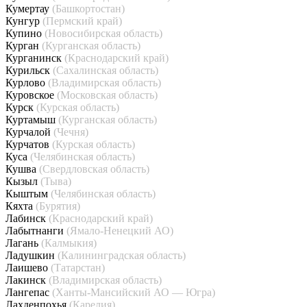
Кумертау
(Башкортостан)
Кунгур
(Пермский край)
Купино
(Новосибирская область)
Курган
(Курганская область)
Курганинск
(Краснодарский край)
Курильск
(Сахалинская область)
Курлово
(Владимирская область)
Куровское
(Московская область)
Курск
(Курская область)
Куртамыш
(Курганская область)
Курчалой
(Чечня)
Курчатов
(Курская область)
Куса
(Челябинская область)
Кушва
(Свердловская область)
Кызыл
(Тыва)
Кыштым
(Челябинская область)
Кяхта
(Бурятия)
Лабинск
(Краснодарский край)
Лабытнанги
(Ямало-Ненецкий АО)
Лагань
(Калмыкия)
Ладушкин
(Калининградская область)
Лаишево
(Татарстан)
Лакинск
(Владимирская область)
Лангепас
(Ханты-Мансийский АО — Югра)
Лахденпохья
(Карелия)