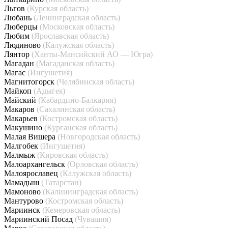
Льгов
(Курская область)
Любань
(Ленинградская область)
Люберцы
(Московская область)
Любим
(Ярославская область)
Людиново
(Калужская область)
Лянтор
(Ханты-Мансийский АО — Югра)
Магадан
(Магаданская область)
Магас
(Ингушетия)
Магнитогорск
(Челябинская область)
Майкоп
(Адыгея)
Майский
(Кабардино-Балкария)
Макаров
(Сахалинская область)
Макарьев
(Костромская область)
Макушино
(Курганская область)
Малая Вишера
(Новгородская область)
Малгобек
(Ингушетия)
Малмыж
(Кировская область)
Малоархангельск
(Орловская область)
Малоярославец
(Калужская область)
Мамадыш
(Татарстан)
Мамоново
(Калининградская область)
Мантурово
(Костромская область)
Мариинск
(Кемеровская область)
Мариинский Посад
(Чувашия)