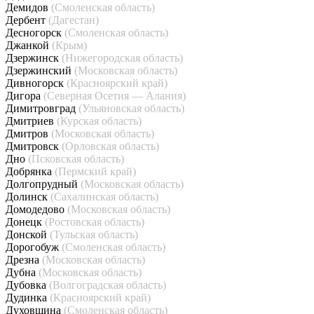
Демидов
(Смоленская область)
Дербент
(Дагестан)
Десногорск
(Смоленская область)
Джанкой
(Крым)
Дзержинск
(Нижегородская область)
Дзержинский
(Московская область)
Дивногорск
(Красноярский край)
Дигора
(Северная Осетия — Алания)
Димитровград
(Ульяновская область)
Дмитриев
(Курская область)
Дмитров
(Московская область)
Дмитровск
(Орловская область)
Дно
(Псковская область)
Добрянка
(Пермский край)
Долгопрудный
(Московская область)
Долинск
(Сахалинская область)
Домодедово
(Московская область)
Донецк
(Ростовская область)
Донской
(Тульская область)
Дорогобуж
(Смоленская область)
Дрезна
(Московская область)
Дубна
(Московская область)
Дубовка
(Волгоградская область)
Дудинка
(Красноярский край)
Духовщина
(Смоленская область)