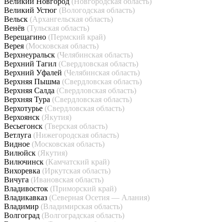
Великий Новгород
(Новгородская область)
Великий Устюг
(Вологодская область)
Вельск
(Архангельская область)
Венёв
(Тульская область)
Верещагино
(Пермский край)
Верея
(Московская область)
Верхнеуральск
(Челябинская область)
Верхний Тагил
(Свердловская область)
Верхний Уфалей
(Челябинская область)
Верхняя Пышма
(Свердловская область)
Верхняя Салда
(Свердловская область)
Верхняя Тура
(Свердловская область)
Верхотурье
(Свердловская область)
Верхоянск
(Якутия)
Весьегонск
(Тверская область)
Ветлуга
(Нижегородская область)
Видное
(Московская область)
Вилюйск
(Якутия)
Вилючинск
(Камчатский край)
Вихоревка
(Иркутская область)
Вичуга
(Ивановская область)
Владивосток
(Приморский край)
Владикавказ
(Северная Осетия — Алания)
Владимир
(Владимирская область)
Волгоград
(Волгоградская область)