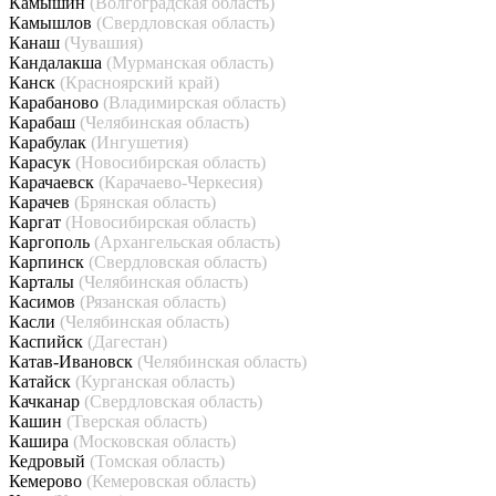
Камышин
(Волгоградская область)
Камышлов
(Свердловская область)
Канаш
(Чувашия)
Кандалакша
(Мурманская область)
Канск
(Красноярский край)
Карабаново
(Владимирская область)
Карабаш
(Челябинская область)
Карабулак
(Ингушетия)
Карасук
(Новосибирская область)
Карачаевск
(Карачаево-Черкесия)
Карачев
(Брянская область)
Каргат
(Новосибирская область)
Каргополь
(Архангельская область)
Карпинск
(Свердловская область)
Карталы
(Челябинская область)
Касимов
(Рязанская область)
Касли
(Челябинская область)
Каспийск
(Дагестан)
Катав-Ивановск
(Челябинская область)
Катайск
(Курганская область)
Качканар
(Свердловская область)
Кашин
(Тверская область)
Кашира
(Московская область)
Кедровый
(Томская область)
Кемерово
(Кемеровская область)