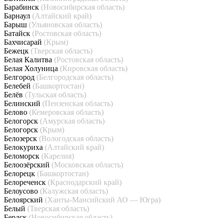
Барабинск
(Новосибирская область)
Барнаул
(Алтайский край)
Барыш
(Ульяновская область)
Батайск
(Ростовская область)
Бахчисарай
(Крым)
Бежецк
(Тверская область)
Белая Калитва
(Ростовская область)
Белая Холуница
(Кировская область)
Белгород
(Белгородская область)
Белебей
(Башкортостан)
Белёв
(Тульская область)
Белинский
(Пензенская область)
Белово
(Кемеровская область)
Белогорск
(Амурская область)
Белогорск
(Крым)
Белозерск
(Вологодская область)
Белокуриха
(Алтайский край)
Беломорск
(Карелия)
Белоозёрский
(Московская область)
Белорецк
(Башкортостан)
Белореченск
(Краснодарский край)
Белоусово
(Калужская область)
Белоярский
(Ханты-Мансийский АО — Югра)
Белый
(Тверская область)
Бердск
(Новосибирская область)