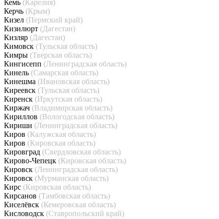
Кемь
(Карелия)
Керчь
(Крым)
Кизел
(Пермский край)
Кизилюрт
(Дагестан)
Кизляр
(Дагестан)
Кимовск
(Тульская область)
Кимры
(Тверская область)
Кингисепп
(Ленинградская область)
Кинель
(Самарская область)
Кинешма
(Ивановская область)
Киреевск
(Тульская область)
Киренск
(Иркутская область)
Киржач
(Владимирская область)
Кириллов
(Вологодская область)
Кириши
(Ленинградская область)
Киров
(Калужская область)
Киров
(Кировская область)
Кировград
(Свердловская область)
Кирово-Чепецк
(Кировская область)
Кировск
(Ленинградская область)
Кировск
(Мурманская область)
Кирс
(Кировская область)
Кирсанов
(Тамбовская область)
Киселёвск
(Кемеровская область)
Кисловодск
(Ставропольский край)