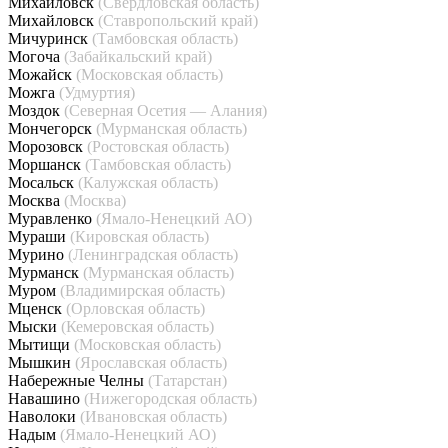
Михайловск
(Свердловская область)
Михайловск
(Ставропольский край)
Мичуринск
(Тамбовская область)
Могоча
(Забайкальский край)
Можайск
(Московская область)
Можга
(Удмуртия)
Моздок
(Северная Осетия — Алания)
Мончегорск
(Мурманская область)
Морозовск
(Ростовская область)
Моршанск
(Тамбовская область)
Мосальск
(Калужская область)
Москва
(Москва)
Муравленко
(Ямало-Ненецкий АО)
Мураши
(Кировская область)
Мурино
(Ленинградская область)
Мурманск
(Мурманская область)
Муром
(Владимирская область)
Мценск
(Орловская область)
Мыски
(Кемеровская область)
Мытищи
(Московская область)
Мышкин
(Ярославская область)
Набережные Челны
(Татарстан)
Навашино
(Нижегородская область)
Наволоки
(Ивановская область)
Надым
(Ямало-Ненецкий АО)