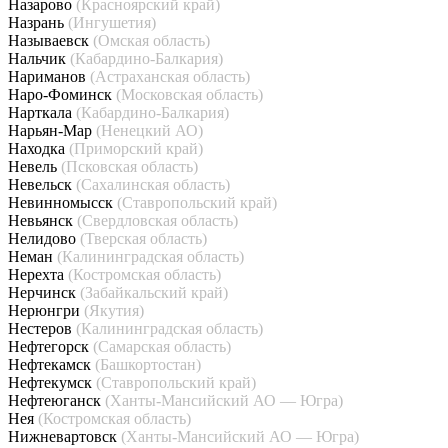
Назарово
(Красноярский край)
Назрань
(Ингушетия)
Называевск
(Омская область)
Нальчик
(Кабардино-Балкария)
Нариманов
(Астраханская область)
Наро-Фоминск
(Московская область)
Нарткала
(Кабардино-Балкария)
Нарьян-Мар
(Ненецкий АО)
Находка
(Приморский край)
Невель
(Псковская область)
Невельск
(Сахалинская область)
Невинномысск
(Ставропольский край)
Невьянск
(Свердловская область)
Нелидово
(Тверская область)
Неман
(Калининградская область)
Нерехта
(Костромская область)
Нерчинск
(Забайкальский край)
Нерюнгри
(Якутия)
Нестеров
(Калининградская область)
Нефтегорск
(Самарская область)
Нефтекамск
(Башкортостан)
Нефтекумск
(Ставропольский край)
Нефтеюганск
(Ханты-Мансийский АО — Югра)
Нея
(Костромская область)
Нижневартовск
(Ханты-Мансийский АО — Югра)