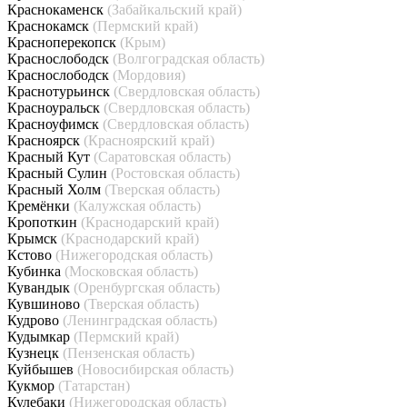
Краснокаменск
(Забайкальский край)
Краснокамск
(Пермский край)
Красноперекопск
(Крым)
Краснослободск
(Волгоградская область)
Краснослободск
(Мордовия)
Краснотурьинск
(Свердловская область)
Красноуральск
(Свердловская область)
Красноуфимск
(Свердловская область)
Красноярск
(Красноярский край)
Красный Кут
(Саратовская область)
Красный Сулин
(Ростовская область)
Красный Холм
(Тверская область)
Кремёнки
(Калужская область)
Кропоткин
(Краснодарский край)
Крымск
(Краснодарский край)
Кстово
(Нижегородская область)
Кубинка
(Московская область)
Кувандык
(Оренбургская область)
Кувшиново
(Тверская область)
Кудрово
(Ленинградская область)
Кудымкар
(Пермский край)
Кузнецк
(Пензенская область)
Куйбышев
(Новосибирская область)
Кукмор
(Татарстан)
Кулебаки
(Нижегородская область)