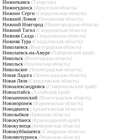
Нижнекамск
(Татарстан)
Нижнеудинск
(Иркутская область)
Нижние Серги
(Свердловская область)
Нижний Ломов
(Пензенская область)
Нижний Новгород
(Нижегородская область)
Нижний Тагил
(Свердловская область)
Нижняя Салда
(Свердловская область)
Нижняя Тура
(Свердловская область)
Николаевск
(Волгоградская область)
Николаевск-на-Амуре
(Хабаровский край)
Никольск
(Вологодская область)
Никольск
(Пензенская область)
Никольское
(Ленинградская область)
Новая Ладога
(Ленинградская область)
Новая Ляля
(Свердловская область)
Новоалександровск
(Ставропольский край)
Новоалтайск
(Алтайский край)
Новоаннинский
(Волгоградская область)
Нововоронеж
(Воронежская область)
Новодвинск
(Архангельская область)
Новозыбков
(Брянская область)
Новокубанск
(Краснодарский край)
Новокузнецк
(Кемеровская область)
Новокуйбышевск
(Самарская область)
Новомичуринск
(Рязанская область)