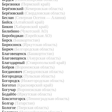
Березники
(Пермский край)
Берёзовский
(Кемеровская область)
Берёзовский
(Свердловская область)
Беслан
(Северная Осетия — Алания)
Бийск
(Алтайский край)
Бикин
(Хабаровский край)
Билибино
(Чукотский АО)
Биробиджан
(Еврейская АО)
Бирск
(Башкортостан)
Бирюсинск
(Иркутская область)
Бирюч
(Белгородская область)
Благовещенск
(Башкортостан)
Благовещенск
(Амурская область)
Благодарный
(Ставропольский край)
Бобров
(Воронежская область)
Богданович
(Свердловская область)
Богородицк
(Тульская область)
Богородск
(Нижегородская область)
Боготол
(Красноярский край)
Богучар
(Воронежская область)
Бодайбо
(Иркутская область)
Бокситогорск
(Ленинградская область)
Болгар
(Татарстан)
Бологое
(Тверская область)