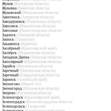
Жуков
(Калужская область)
Жуковка
(Брянская область)
Жуковский
(Московская область)
Завитинск
(Амурская область)
Заводоуковск
(Тюменская область)
Заволжск
(Ивановская область)
Заволжье
(Нижегородская область)
Задонск
(Липецкая область)
Заинск
(Татарстан)
Закаменск
(Бурятия)
Заозёрный
(Красноярский край)
Заозёрск
(Мурманская область)
Западная Двина
(Тверская область)
Заполярный
(Мурманская область)
Зарайск
(Московская область)
Заречный
(Пензенская область)
Заречный
(Свердловская область)
Заринск
(Алтайский край)
Звенигово
(Марий Эл)
Звенигород
(Московская область)
Зверево
(Ростовская область)
Зеленогорск
(Красноярский край)
Зеленоградск
(Калининградская область)
Зеленодольск
(Татарстан)
Зеленокумск
(Ставропольский край)