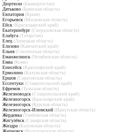
Дюртюли
(Башкортостан)
Дятьково
(Брянская область)
Евпатория
(Крым)
Егорьевск
(Московская область)
Ейск
(Краснодарский край)
Екатеринбург
(Свердловская область)
Елабуга
(Татарстан)
Елец
(Липецкая область)
Елизово
(Камчатский край)
Ельня
(Смоленская область)
Еманжелинск
(Челябинская область)
Емва
(Коми)
Енисейск
(Красноярский край)
Ермолино
(Калужская область)
Ершов
(Саратовская область)
Ессентуки
(Ставропольский край)
Ефремов
(Тульская область)
Железноводск
(Ставропольский край)
Железногорск
(Красноярский край)
Железногорск
(Курская область)
Железногорск-Илимский
(Иркутская область)
Жердевка
(Тамбовская область)
Жигулёвск
(Самарская область)
Жиздра
(Калужская область)
Жирновск
(Волгоградская область)