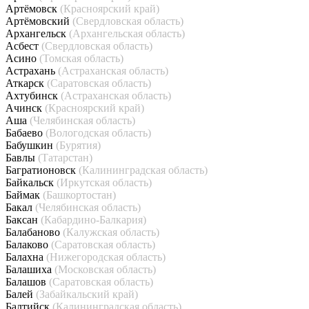
Артёмовск
(Красноярский край)
Артёмовский
(Свердловская область)
Архангельск
(Архангельская область)
Асбест
(Свердловская область)
Асино
(Томская область)
Астрахань
(Астраханская область)
Аткарск
(Саратовская область)
Ахтубинск
(Астраханская область)
Ачинск
(Красноярский край)
Аша
(Челябинская область)
Бабаево
(Вологодская область)
Бабушкин
(Бурятия)
Бавлы
(Татарстан)
Багратионовск
(Калининградская область)
Байкальск
(Иркутская область)
Баймак
(Башкортостан)
Бакал
(Челябинская область)
Баксан
(Кабардино-Балкария)
Балабаново
(Калужская область)
Балаково
(Саратовская область)
Балахна
(Нижегородская область)
Балашиха
(Московская область)
Балашов
(Саратовская область)
Балей
(Забайкальский край)
Балтийск
(Калининградская область)