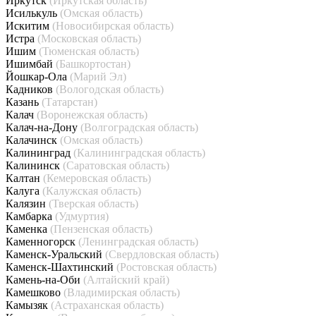
Иркутск
(Иркутская область)
Исилькуль
(Омская область)
Искитим
(Новосибирская область)
Истра
(Московская область)
Ишим
(Тюменская область)
Ишимбай
(Башкортостан)
Йошкар-Ола
(Марий Эл)
Кадников
(Вологодская область)
Казань
(Татарстан)
Калач
(Воронежская область)
Калач-на-Дону
(Волгоградская область)
Калачинск
(Омская область)
Калининград
(Калининградская область)
Калининск
(Саратовская область)
Калтан
(Кемеровская область)
Калуга
(Калужская область)
Калязин
(Тверская область)
Камбарка
(Удмуртия)
Каменка
(Пензенская область)
Каменногорск
(Ленинградская область)
Каменск-Уральский
(Свердловская область)
Каменск-Шахтинский
(Ростовская область)
Камень-на-Оби
(Алтайский край)
Камешково
(Владимирская область)
Камызяк
(Астраханская область)