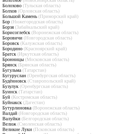
Болотное
(Новосибирская область)
Болохово
(Тульская область)
Болхов
(Орловская область)
Большой Камень
(Приморский край)
Бор
(Нижегородская область)
Борзя
(Забайкальский край)
Борисоглебск
(Воронежская область)
Боровичи
(Новгородская область)
Боровск
(Калужская область)
Бородино
(Красноярский край)
Братск
(Иркутская область)
Бронницы
(Московская область)
Брянск
(Брянская область)
Бугульма
(Татарстан)
Бугуруслан
(Оренбургская область)
Будённовск
(Ставропольский край)
Бузулук
(Оренбургская область)
Буинск
(Татарстан)
Буй
(Костромская область)
Буйнакск
(Дагестан)
Бутурлиновка
(Воронежская область)
Валдай
(Новгородская область)
Валуйки
(Белгородская область)
Велиж
(Смоленская область)
Великие Луки
(Псковская область)