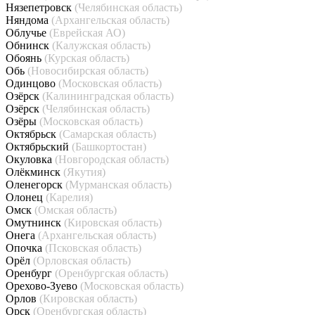
Нязепетровск
(Челябинская область)
Няндома
(Архангельская область)
Облучье
(Еврейская АО)
Обнинск
(Калужская область)
Обоянь
(Курская область)
Обь
(Новосибирская область)
Одинцово
(Московская область)
Озёрск
(Калининградская область)
Озёрск
(Челябинская область)
Озёры
(Московская область)
Октябрьск
(Самарская область)
Октябрьский
(Башкортостан)
Окуловка
(Новгородская область)
Олёкминск
(Якутия)
Оленегорск
(Мурманская область)
Олонец
(Карелия)
Омск
(Омская область)
Омутнинск
(Кировская область)
Онега
(Архангельская область)
Опочка
(Псковская область)
Орёл
(Орловская область)
Оренбург
(Оренбургская область)
Орехово-Зуево
(Московская область)
Орлов
(Кировская область)
Орск
(Оренбургская область)