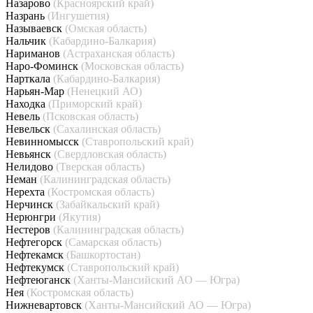
Назарово
(Красноярский край)
Назрань
(Ингушетия)
Называевск
(Омская область)
Нальчик
(Кабардино-Балкария)
Нариманов
(Астраханская область)
Наро-Фоминск
(Московская область)
Нарткала
(Кабардино-Балкария)
Нарьян-Мар
(Ненецкий АО)
Находка
(Приморский край)
Невель
(Псковская область)
Невельск
(Сахалинская область)
Невинномысск
(Ставропольский край)
Невьянск
(Свердловская область)
Нелидово
(Тверская область)
Неман
(Калининградская область)
Нерехта
(Костромская область)
Нерчинск
(Забайкальский край)
Нерюнгри
(Якутия)
Нестеров
(Калининградская область)
Нефтегорск
(Самарская область)
Нефтекамск
(Башкортостан)
Нефтекумск
(Ставропольский край)
Нефтеюганск
(Ханты-Мансийский АО — Югра)
Нея
(Костромская область)
Нижневартовск
(Ханты-Мансийский АО — Югра)