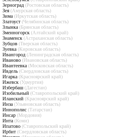
Зерноград
(Ростовская область)
Зея
(Амурская область)
Зима
(Иркутская область)
Златоуст
(Челябинская область)
Злынка
(Брянская область)
Змеиногорск
(Алтайский край)
Знаменск
(Астраханская область)
Зубцов
(Тверская область)
Зуевка
(Кировская область)
Ивангород
(Ленинградская область)
Иваново
(Ивановская область)
Ивантеевка
(Московская область)
Ивдель
(Свердловская область)
Игарка
(Красноярский край)
Ижевск
(Удмуртия)
Избербаш
(Дагестан)
Изобильный
(Ставропольский край)
Иланский
(Красноярский край)
Инза
(Ульяновская область)
Иннополис
(Татарстан)
Инсар
(Мордовия)
Инта
(Коми)
Ипатово
(Ставропольский край)
Ирбит
(Свердловская область)