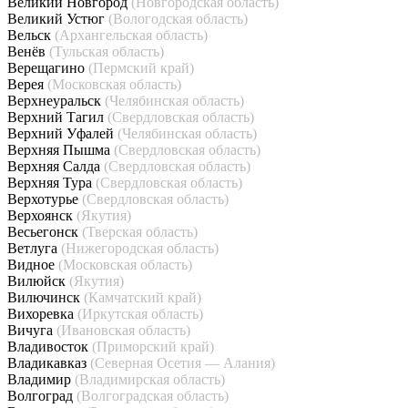
Великий Новгород
(Новгородская область)
Великий Устюг
(Вологодская область)
Вельск
(Архангельская область)
Венёв
(Тульская область)
Верещагино
(Пермский край)
Верея
(Московская область)
Верхнеуральск
(Челябинская область)
Верхний Тагил
(Свердловская область)
Верхний Уфалей
(Челябинская область)
Верхняя Пышма
(Свердловская область)
Верхняя Салда
(Свердловская область)
Верхняя Тура
(Свердловская область)
Верхотурье
(Свердловская область)
Верхоянск
(Якутия)
Весьегонск
(Тверская область)
Ветлуга
(Нижегородская область)
Видное
(Московская область)
Вилюйск
(Якутия)
Вилючинск
(Камчатский край)
Вихоревка
(Иркутская область)
Вичуга
(Ивановская область)
Владивосток
(Приморский край)
Владикавказ
(Северная Осетия — Алания)
Владимир
(Владимирская область)
Волгоград
(Волгоградская область)