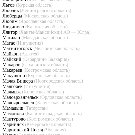
Льгов
(Курская область)
Любань
(Ленинградская область)
Люберцы
(Московская область)
Любим
(Ярославская область)
Людиново
(Калужская область)
Лянтор
(Ханты-Мансийский АО — Югра)
Магадан
(Магаданская область)
Магас
(Ингушетия)
Магнитогорск
(Челябинская область)
Майкоп
(Адыгея)
Майский
(Кабардино-Балкария)
Макаров
(Сахалинская область)
Макарьев
(Костромская область)
Макушино
(Курганская область)
Малая Вишера
(Новгородская область)
Малгобек
(Ингушетия)
Малмыж
(Кировская область)
Малоархангельск
(Орловская область)
Малоярославец
(Калужская область)
Мамадыш
(Татарстан)
Мамоново
(Калининградская область)
Мантурово
(Костромская область)
Мариинск
(Кемеровская область)
Мариинский Посад
(Чувашия)