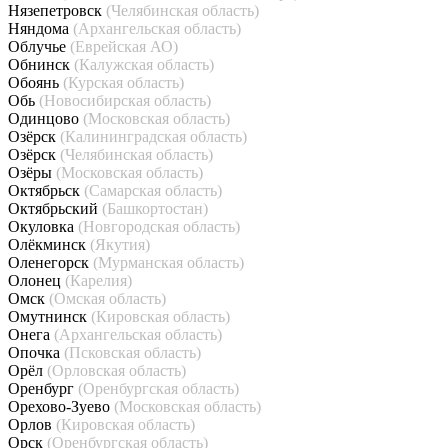
Нязепетровск
(Челябинская область)
Няндома
(Архангельская область)
Облучье
(Еврейская АО)
Обнинск
(Калужская область)
Обоянь
(Курская область)
Обь
(Новосибирская область)
Одинцово
(Московская область)
Озёрск
(Калининградская область)
Озёрск
(Челябинская область)
Озёры
(Московская область)
Октябрьск
(Самарская область)
Октябрьский
(Башкортостан)
Окуловка
(Новгородская область)
Олёкминск
(Якутия)
Оленегорск
(Мурманская область)
Олонец
(Карелия)
Омск
(Омская область)
Омутнинск
(Кировская область)
Онега
(Архангельская область)
Опочка
(Псковская область)
Орёл
(Орловская область)
Оренбург
(Оренбургская область)
Орехово-Зуево
(Московская область)
Орлов
(Кировская область)
Орск
(Оренбургская область)