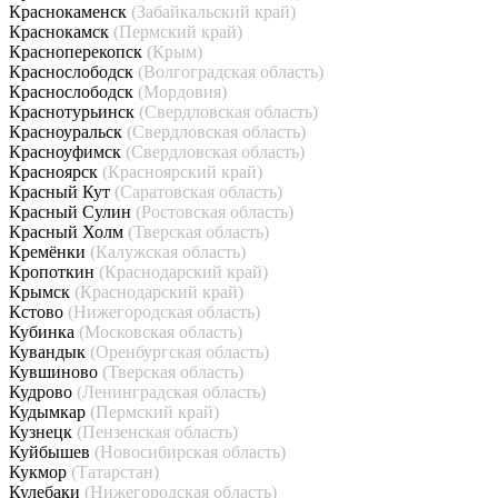
Краснокаменск
(Забайкальский край)
Краснокамск
(Пермский край)
Красноперекопск
(Крым)
Краснослободск
(Волгоградская область)
Краснослободск
(Мордовия)
Краснотурьинск
(Свердловская область)
Красноуральск
(Свердловская область)
Красноуфимск
(Свердловская область)
Красноярск
(Красноярский край)
Красный Кут
(Саратовская область)
Красный Сулин
(Ростовская область)
Красный Холм
(Тверская область)
Кремёнки
(Калужская область)
Кропоткин
(Краснодарский край)
Крымск
(Краснодарский край)
Кстово
(Нижегородская область)
Кубинка
(Московская область)
Кувандык
(Оренбургская область)
Кувшиново
(Тверская область)
Кудрово
(Ленинградская область)
Кудымкар
(Пермский край)
Кузнецк
(Пензенская область)
Куйбышев
(Новосибирская область)
Кукмор
(Татарстан)
Кулебаки
(Нижегородская область)