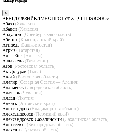
Выбор города
×
А
Б
В
Г
Д
Е
Ж
З
И
Й
К
Л
М
Н
О
П
Р
С
Т
У
Ф
Х
Ц
Ч
Ш
Щ
Э
Ю
Я
Все
Абаза
(Хакасия)
Абакан
(Хакасия)
Абдулино
(Оренбургская область)
Абинск
(Краснодарский край)
Агидель
(Башкортостан)
Агрыз
(Татарстан)
Адыгейск
(Адыгея)
Азнакаево
(Татарстан)
Азов
(Ростовская область)
Ак-Довурак
(Тыва)
Аксай
(Ростовская область)
Алагир
(Северная Осетия — Алания)
Алапаевск
(Свердловская область)
Алатырь
(Чувашия)
Алдан
(Якутия)
Алейск
(Алтайский край)
Александров
(Владимирская область)
Александровск
(Пермский край)
Александровск-Сахалинский
(Сахалинская область)
Алексеевка
(Белгородская область)
Алексин
(Тульская область)