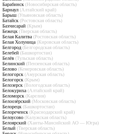
Барабинск
(Новосибирская область)
Барнаул
(Алтайский край)
Барыш
(Ульяновская область)
Батайск
(Ростовская область)
Бахчисарай
(Крым)
Бежецк
(Тверская область)
Белая Калитва
(Ростовская область)
Белая Холуница
(Кировская область)
Белгород
(Белгородская область)
Белебей
(Башкортостан)
Белёв
(Тульская область)
Белинский
(Пензенская область)
Белово
(Кемеровская область)
Белогорск
(Амурская область)
Белогорск
(Крым)
Белозерск
(Вологодская область)
Белокуриха
(Алтайский край)
Беломорск
(Карелия)
Белоозёрский
(Московская область)
Белорецк
(Башкортостан)
Белореченск
(Краснодарский край)
Белоусово
(Калужская область)
Белоярский
(Ханты-Мансийский АО — Югра)
Белый
(Тверская область)
Бердск
(Новосибирская область)