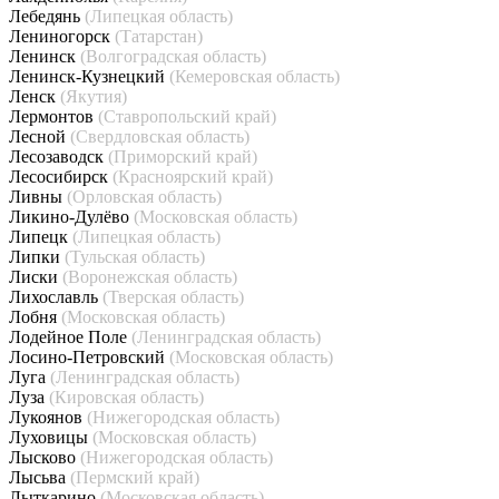
Лебедянь
(Липецкая область)
Лениногорск
(Татарстан)
Ленинск
(Волгоградская область)
Ленинск-Кузнецкий
(Кемеровская область)
Ленск
(Якутия)
Лермонтов
(Ставропольский край)
Лесной
(Свердловская область)
Лесозаводск
(Приморский край)
Лесосибирск
(Красноярский край)
Ливны
(Орловская область)
Ликино-Дулёво
(Московская область)
Липецк
(Липецкая область)
Липки
(Тульская область)
Лиски
(Воронежская область)
Лихославль
(Тверская область)
Лобня
(Московская область)
Лодейное Поле
(Ленинградская область)
Лосино-Петровский
(Московская область)
Луга
(Ленинградская область)
Луза
(Кировская область)
Лукоянов
(Нижегородская область)
Луховицы
(Московская область)
Лысково
(Нижегородская область)
Лысьва
(Пермский край)
Лыткарино
(Московская область)