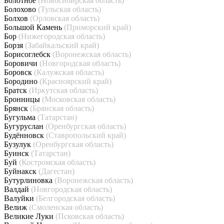
Болотное
(Новосибирская область)
Болохово
(Тульская область)
Болхов
(Орловская область)
Большой Камень
(Приморский край)
Бор
(Нижегородская область)
Борзя
(Забайкальский край)
Борисоглебск
(Воронежская область)
Боровичи
(Новгородская область)
Боровск
(Калужская область)
Бородино
(Красноярский край)
Братск
(Иркутская область)
Бронницы
(Московская область)
Брянск
(Брянская область)
Бугульма
(Татарстан)
Бугуруслан
(Оренбургская область)
Будённовск
(Ставропольский край)
Бузулук
(Оренбургская область)
Буинск
(Татарстан)
Буй
(Костромская область)
Буйнакск
(Дагестан)
Бутурлиновка
(Воронежская область)
Валдай
(Новгородская область)
Валуйки
(Белгородская область)
Велиж
(Смоленская область)
Великие Луки
(Псковская область)