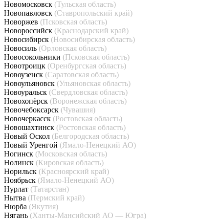
Новомосковск
(Тульская область)
Новопавловск
(Ставропольский край)
Новоржев
(Псковская область)
Новороссийск
(Краснодарский край)
Новосибирск
(Новосибирская область)
Новосиль
(Орловская область)
Новосокольники
(Псковская область)
Новотроицк
(Оренбургская область)
Новоузенск
(Саратовская область)
Новоульяновск
(Ульяновская область)
Новоуральск
(Свердловская область)
Новохопёрск
(Воронежская область)
Новочебоксарск
(Чувашия)
Новочеркасск
(Ростовская область)
Новошахтинск
(Ростовская область)
Новый Оскол
(Белгородская область)
Новый Уренгой
(Ямало-Ненецкий АО)
Ногинск
(Московская область)
Нолинск
(Кировская область)
Норильск
(Красноярский край)
Ноябрьск
(Ямало-Ненецкий АО)
Нурлат
(Татарстан)
Нытва
(Пермский край)
Нюрба
(Якутия)
Нягань
(Ханты-Мансийский АО — Югра)