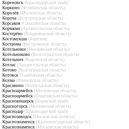
Кореновск
(Краснодарский край)
Коркино
(Челябинская область)
Королёв
(Московская область)
Короча
(Белгородская область)
Корсаков
(Сахалинская область)
Коряжма
(Архангельская область)
Костерёво
(Владимирская область)
Костомукша
(Карелия)
Кострома
(Костромская область)
Котельники
(Московская область)
Котельниково
(Волгоградская область)
Котельнич
(Кировская область)
Котлас
(Архангельская область)
Котово
(Волгоградская область)
Котовск
(Тамбовская область)
Кохма
(Ивановская область)
Красавино
(Вологодская область)
Красноармейск
(Московская область)
Красноармейск
(Саратовская область)
Красновишерск
(Пермский край)
Красногорск
(Московская область)
Краснодар
(Краснодарский край)
Краснозаводск
(Московская область)
Краснознаменск
(Калининградская область)
Краснознаменск
(Московская область)