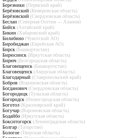
Березники
(Пермский край)
Берёзовский
(Кемеровская область)
Берёзовский
(Свердловская область)
Беслан
(Северная Осетия — Алания)
Бийск
(Алтайский край)
Бикин
(Хабаровский край)
Билибино
(Чукотский АО)
Биробиджан
(Еврейская АО)
Бирск
(Башкортостан)
Бирюсинск
(Иркутская область)
Бирюч
(Белгородская область)
Благовещенск
(Башкортостан)
Благовещенск
(Амурская область)
Благодарный
(Ставропольский край)
Бобров
(Воронежская область)
Богданович
(Свердловская область)
Богородицк
(Тульская область)
Богородск
(Нижегородская область)
Боготол
(Красноярский край)
Богучар
(Воронежская область)
Бодайбо
(Иркутская область)
Бокситогорск
(Ленинградская область)
Болгар
(Татарстан)
Бологое
(Тверская область)