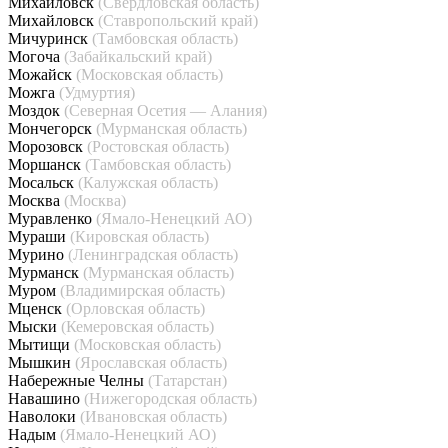
Михайловск
(Свердловская область)
Михайловск
(Ставропольский край)
Мичуринск
(Тамбовская область)
Могоча
(Забайкальский край)
Можайск
(Московская область)
Можга
(Удмуртия)
Моздок
(Северная Осетия — Алания)
Мончегорск
(Мурманская область)
Морозовск
(Ростовская область)
Моршанск
(Тамбовская область)
Мосальск
(Калужская область)
Москва
(Москва)
Муравленко
(Ямало-Ненецкий АО)
Мураши
(Кировская область)
Мурино
(Ленинградская область)
Мурманск
(Мурманская область)
Муром
(Владимирская область)
Мценск
(Орловская область)
Мыски
(Кемеровская область)
Мытищи
(Московская область)
Мышкин
(Ярославская область)
Набережные Челны
(Татарстан)
Навашино
(Нижегородская область)
Наволоки
(Ивановская область)
Надым
(Ямало-Ненецкий АО)