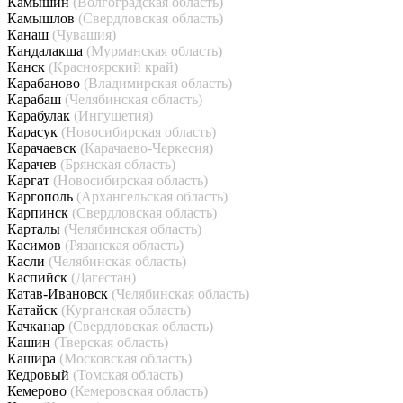
Камышин
(Волгоградская область)
Камышлов
(Свердловская область)
Канаш
(Чувашия)
Кандалакша
(Мурманская область)
Канск
(Красноярский край)
Карабаново
(Владимирская область)
Карабаш
(Челябинская область)
Карабулак
(Ингушетия)
Карасук
(Новосибирская область)
Карачаевск
(Карачаево-Черкесия)
Карачев
(Брянская область)
Каргат
(Новосибирская область)
Каргополь
(Архангельская область)
Карпинск
(Свердловская область)
Карталы
(Челябинская область)
Касимов
(Рязанская область)
Касли
(Челябинская область)
Каспийск
(Дагестан)
Катав-Ивановск
(Челябинская область)
Катайск
(Курганская область)
Качканар
(Свердловская область)
Кашин
(Тверская область)
Кашира
(Московская область)
Кедровый
(Томская область)
Кемерово
(Кемеровская область)