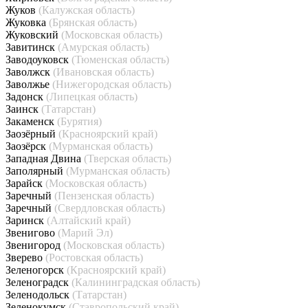
Жуков
(Калужская область)
Жуковка
(Брянская область)
Жуковский
(Московская область)
Завитинск
(Амурская область)
Заводоуковск
(Тюменская область)
Заволжск
(Ивановская область)
Заволжье
(Нижегородская область)
Задонск
(Липецкая область)
Заинск
(Татарстан)
Закаменск
(Бурятия)
Заозёрный
(Красноярский край)
Заозёрск
(Мурманская область)
Западная Двина
(Тверская область)
Заполярный
(Мурманская область)
Зарайск
(Московская область)
Заречный
(Пензенская область)
Заречный
(Свердловская область)
Заринск
(Алтайский край)
Звенигово
(Марий Эл)
Звенигород
(Московская область)
Зверево
(Ростовская область)
Зеленогорск
(Красноярский край)
Зеленоградск
(Калининградская область)
Зеленодольск
(Татарстан)
Зеленокумск
(Ставропольский край)