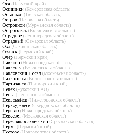
Оса
(Пермский край)
Осинники
(Кемеровская область)
Осташков
(Тверская область)
Остров
(Псковская область)
Островной
(Мурманская область)
Острогожск
(Воронежская область)
Отрадное
(Ленинградская область)
Отрадный
(Самарская область)
Оха
(Сахалинская область)
Оханск
(Пермский край)
Очёр
(Пермский край)
Павлово
(Нижегородская область)
Павловск
(Воронежская область)
Павловский Посад
(Московская область)
Палласовка
(Волгоградская область)
Партизанск
(Приморский край)
Певек
(Чукотский АО)
Пенза
(Пензенская область)
Первомайск
(Нижегородская область)
Первоуральск
(Свердловская область)
Перевоз
(Нижегородская область)
Пересвет
(Московская область)
Переславль-Залесский
(Ярославская область)
Пермь
(Пермский край)
Пестово
(Новгородская область)