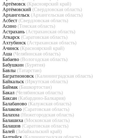
Артёмовск
(Красноярский край)
Артёмовский
(Свердловская область)
Архангельск
(Архангельская область)
Асбест
(Свердловская область)
Асино
(Томская область)
Астрахань
(Астраханская область)
Аткарск
(Саратовская область)
Ахтубинск
(Астраханская область)
Ачинск
(Красноярский край)
Аша
(Челябинская область)
Бабаево
(Вологодская область)
Бабушкин
(Бурятия)
Бавлы
(Татарстан)
Багратионовск
(Калининградская область)
Байкальск
(Иркутская область)
Баймак
(Башкортостан)
Бакал
(Челябинская область)
Баксан
(Кабардино-Балкария)
Балабаново
(Калужская область)
Балаково
(Саратовская область)
Балахна
(Нижегородская область)
Балашиха
(Московская область)
Балашов
(Саратовская область)
Балей
(Забайкальский край)
Балтийск
(Калининградская область)