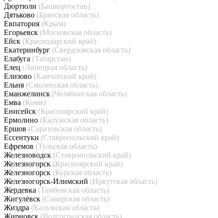
Дюртюли
(Башкортостан)
Дятьково
(Брянская область)
Евпатория
(Крым)
Егорьевск
(Московская область)
Ейск
(Краснодарский край)
Екатеринбург
(Свердловская область)
Елабуга
(Татарстан)
Елец
(Липецкая область)
Елизово
(Камчатский край)
Ельня
(Смоленская область)
Еманжелинск
(Челябинская область)
Емва
(Коми)
Енисейск
(Красноярский край)
Ермолино
(Калужская область)
Ершов
(Саратовская область)
Ессентуки
(Ставропольский край)
Ефремов
(Тульская область)
Железноводск
(Ставропольский край)
Железногорск
(Красноярский край)
Железногорск
(Курская область)
Железногорск-Илимский
(Иркутская область)
Жердевка
(Тамбовская область)
Жигулёвск
(Самарская область)
Жиздра
(Калужская область)
Жирновск
(Волгоградская область)