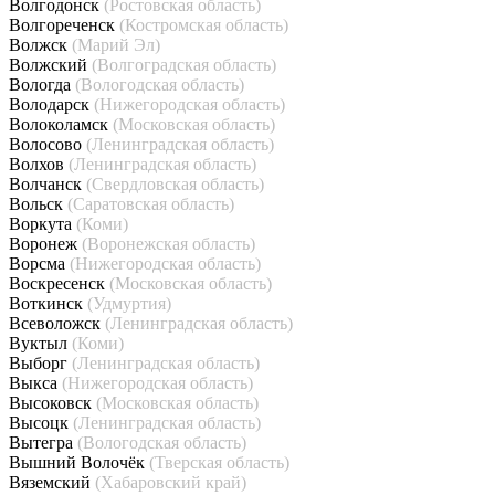
Волгодонск
(Ростовская область)
Волгореченск
(Костромская область)
Волжск
(Марий Эл)
Волжский
(Волгоградская область)
Вологда
(Вологодская область)
Володарск
(Нижегородская область)
Волоколамск
(Московская область)
Волосово
(Ленинградская область)
Волхов
(Ленинградская область)
Волчанск
(Свердловская область)
Вольск
(Саратовская область)
Воркута
(Коми)
Воронеж
(Воронежская область)
Ворсма
(Нижегородская область)
Воскресенск
(Московская область)
Воткинск
(Удмуртия)
Всеволожск
(Ленинградская область)
Вуктыл
(Коми)
Выборг
(Ленинградская область)
Выкса
(Нижегородская область)
Высоковск
(Московская область)
Высоцк
(Ленинградская область)
Вытегра
(Вологодская область)
Вышний Волочёк
(Тверская область)
Вяземский
(Хабаровский край)