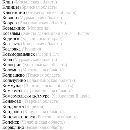
Клин
(Московская область)
Клинцы
(Брянская область)
Княгинино
(Нижегородская область)
Ковдор
(Мурманская область)
Ковров
(Владимирская область)
Ковылкино
(Мордовия)
Когалым
(Ханты-Мансийский АО — Югра)
Кодинск
(Красноярский край)
Козельск
(Калужская область)
Козловка
(Чувашия)
Козьмодемьянск
(Марий Эл)
Кола
(Мурманская область)
Кологрив
(Костромская область)
Коломна
(Московская область)
Колпашево
(Томская область)
Кольчугино
(Владимирская область)
Коммунар
(Ленинградская область)
Комсомольск
(Ивановская область)
Комсомольск-на-Амуре
(Хабаровский край)
Конаково
(Тверская область)
Кондопога
(Карелия)
Кондрово
(Калужская область)
Константиновск
(Ростовская область)
Копейск
(Челябинская область)
Кораблино
(Рязанская область)