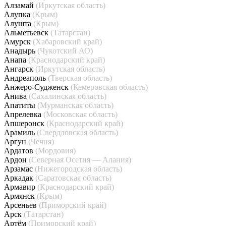
Алзамай
(Иркутская область)
Алупка
(Крым)
Алушта
(Крым)
Альметьевск
(Татарстан)
Амурск
(Хабаровский край)
Анадырь
(Чукотский АО)
Анапа
(Краснодарский край)
Ангарск
(Иркутская область)
Андреаполь
(Тверская область)
Анжеро-Судженск
(Кемеровская область)
Анива
(Сахалинская область)
Апатиты
(Мурманская область)
Апрелевка
(Московская область)
Апшеронск
(Краснодарский край)
Арамиль
(Свердловская область)
Аргун
(Чечня)
Ардатов
(Мордовия)
Ардон
(Северная Осетия — Алания)
Арзамас
(Нижегородская область)
Аркадак
(Саратовская область)
Армавир
(Краснодарский край)
Армянск
(Крым)
Арсеньев
(Приморский край)
Арск
(Татарстан)
Артём
(Приморский край)