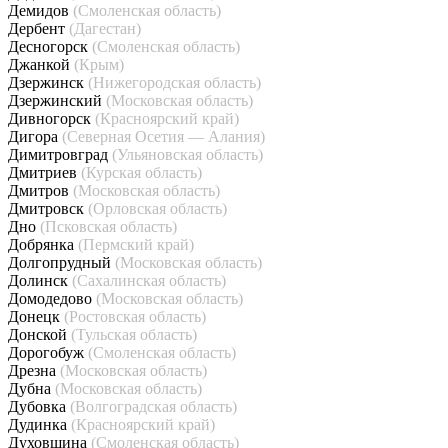
Демидов
(Смоленская область)
Дербент
(Дагестан)
Десногорск
(Смоленская область)
Джанкой
(Крым)
Дзержинск
(Нижегородская область)
Дзержинский
(Московская область)
Дивногорск
(Красноярский край)
Дигора
(Северная Осетия — Алания)
Димитровград
(Ульяновская область)
Дмитриев
(Курская область)
Дмитров
(Московская область)
Дмитровск
(Орловская область)
Дно
(Псковская область)
Добрянка
(Пермский край)
Долгопрудный
(Московская область)
Долинск
(Сахалинская область)
Домодедово
(Московская область)
Донецк
(Ростовская область)
Донской
(Тульская область)
Дорогобуж
(Смоленская область)
Дрезна
(Московская область)
Дубна
(Московская область)
Дубовка
(Волгоградская область)
Дудинка
(Красноярский край)
Духовщина
(Смоленская область)