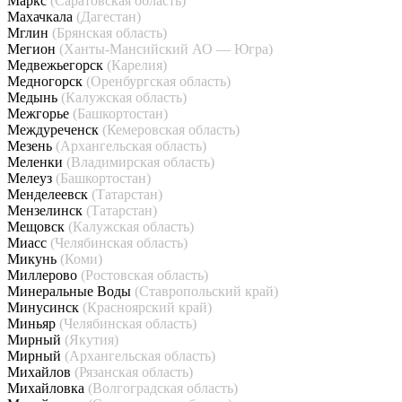
Маркс
(Саратовская область)
Махачкала
(Дагестан)
Мглин
(Брянская область)
Мегион
(Ханты-Мансийский АО — Югра)
Медвежьегорск
(Карелия)
Медногорск
(Оренбургская область)
Медынь
(Калужская область)
Межгорье
(Башкортостан)
Междуреченск
(Кемеровская область)
Мезень
(Архангельская область)
Меленки
(Владимирская область)
Мелеуз
(Башкортостан)
Менделеевск
(Татарстан)
Мензелинск
(Татарстан)
Мещовск
(Калужская область)
Миасс
(Челябинская область)
Микунь
(Коми)
Миллерово
(Ростовская область)
Минеральные Воды
(Ставропольский край)
Минусинск
(Красноярский край)
Миньяр
(Челябинская область)
Мирный
(Якутия)
Мирный
(Архангельская область)
Михайлов
(Рязанская область)
Михайловка
(Волгоградская область)