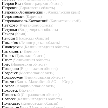
Петров Вал
(Волгоградская область)
Петровск
(Саратовская область)
Петровск-Забайкальский
(Забайкальский край)
Петрозаводск
(Карелия)
Петропавловск-Камчатский
(Камчатский край)
Петухово
(Курганская область)
Петушки
(Владимирская область)
Печора
(Коми)
Печоры
(Псковская область)
Пикалёво
(Ленинградская область)
Пионерский
(Калининградская область)
Питкяранта
(Карелия)
Плавск
(Тульская область)
Пласт
(Челябинская область)
Плёс
(Ивановская область)
Поворино
(Воронежская область)
Подольск
(Московская область)
Подпорожье
(Ленинградская область)
Покачи
(Ханты-Мансийский АО — Югра)
Покров
(Владимирская область)
Покровск
(Якутия)
Полевской
(Свердловская область)
Полесск
(Калининградская область)
Полысаево
(Кемеровская область)
Полярные Зори
(Мурманская область)