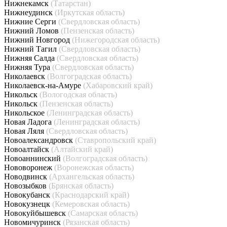
Нижнекамск
(Татарстан)
Нижнеудинск
(Иркутская область)
Нижние Серги
(Свердловская область)
Нижний Ломов
(Пензенская область)
Нижний Новгород
(Нижегородская область)
Нижний Тагил
(Свердловская область)
Нижняя Салда
(Свердловская область)
Нижняя Тура
(Свердловская область)
Николаевск
(Волгоградская область)
Николаевск-на-Амуре
(Хабаровский край)
Никольск
(Вологодская область)
Никольск
(Пензенская область)
Никольское
(Ленинградская область)
Новая Ладога
(Ленинградская область)
Новая Ляля
(Свердловская область)
Новоалександровск
(Ставропольский край)
Новоалтайск
(Алтайский край)
Новоаннинский
(Волгоградская область)
Нововоронеж
(Воронежская область)
Новодвинск
(Архангельская область)
Новозыбков
(Брянская область)
Новокубанск
(Краснодарский край)
Новокузнецк
(Кемеровская область)
Новокуйбышевск
(Самарская область)
Новомичуринск
(Рязанская область)