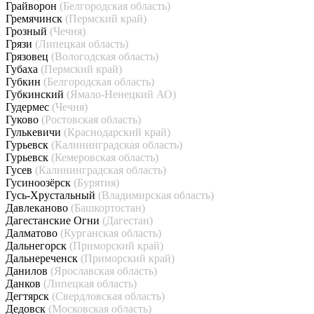
Грайворон
(Белгородская область)
Гремячинск
(Пермский край)
Грозный
(Чечня)
Грязи
(Липецкая область)
Грязовец
(Вологодская область)
Губаха
(Пермский край)
Губкин
(Белгородская область)
Губкинский
(Ямало-Ненецкий АО)
Гудермес
(Чечня)
Гуково
(Ростовская область)
Гулькевичи
(Краснодарский край)
Гурьевск
(Калининградская область)
Гурьевск
(Кемеровская область)
Гусев
(Калининградская область)
Гусиноозёрск
(Бурятия)
Гусь-Хрустальный
(Владимирская область)
Давлеканово
(Башкортостан)
Дагестанские Огни
(Дагестан)
Далматово
(Курганская область)
Дальнегорск
(Приморский край)
Дальнереченск
(Приморский край)
Данилов
(Ярославская область)
Данков
(Липецкая область)
Дегтярск
(Свердловская область)
Дедовск
(Московская область)