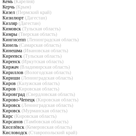
Кемь
(Карелия)
Керчь
(Крым)
Кизел
(Пермский край)
Кизилюрт
(Дагестан)
Кизляр
(Дагестан)
Кимовск
(Тульская область)
Кимры
(Тверская область)
Кингисепп
(Ленинградская область)
Кинель
(Самарская область)
Кинешма
(Ивановская область)
Киреевск
(Тульская область)
Киренск
(Иркутская область)
Киржач
(Владимирская область)
Кириллов
(Вологодская область)
Кириши
(Ленинградская область)
Киров
(Калужская область)
Киров
(Кировская область)
Кировград
(Свердловская область)
Кирово-Чепецк
(Кировская область)
Кировск
(Ленинградская область)
Кировск
(Мурманская область)
Кирс
(Кировская область)
Кирсанов
(Тамбовская область)
Киселёвск
(Кемеровская область)
Кисловодск
(Ставропольский край)