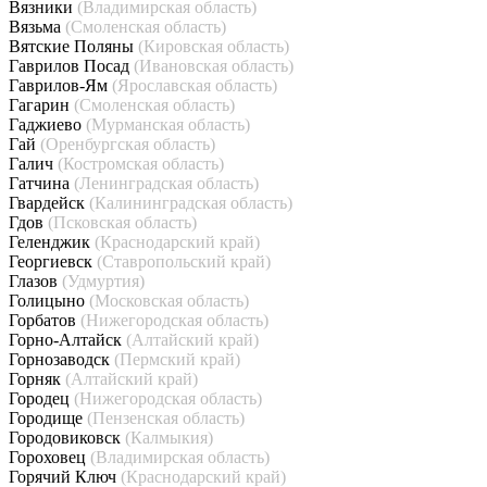
Вязники
(Владимирская область)
Вязьма
(Смоленская область)
Вятские Поляны
(Кировская область)
Гаврилов Посад
(Ивановская область)
Гаврилов-Ям
(Ярославская область)
Гагарин
(Смоленская область)
Гаджиево
(Мурманская область)
Гай
(Оренбургская область)
Галич
(Костромская область)
Гатчина
(Ленинградская область)
Гвардейск
(Калининградская область)
Гдов
(Псковская область)
Геленджик
(Краснодарский край)
Георгиевск
(Ставропольский край)
Глазов
(Удмуртия)
Голицыно
(Московская область)
Горбатов
(Нижегородская область)
Горно-Алтайск
(Алтайский край)
Горнозаводск
(Пермский край)
Горняк
(Алтайский край)
Городец
(Нижегородская область)
Городище
(Пензенская область)
Городовиковск
(Калмыкия)
Гороховец
(Владимирская область)
Горячий Ключ
(Краснодарский край)