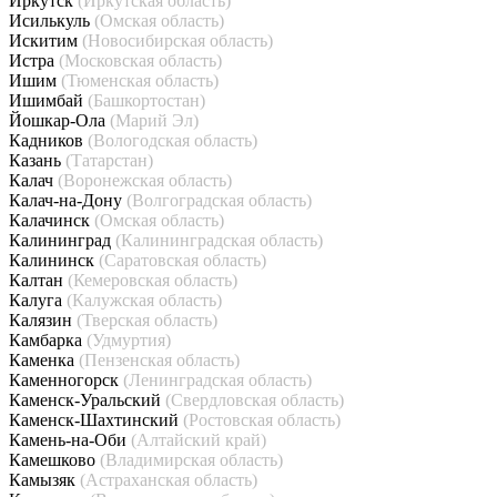
Иркутск
(Иркутская область)
Исилькуль
(Омская область)
Искитим
(Новосибирская область)
Истра
(Московская область)
Ишим
(Тюменская область)
Ишимбай
(Башкортостан)
Йошкар-Ола
(Марий Эл)
Кадников
(Вологодская область)
Казань
(Татарстан)
Калач
(Воронежская область)
Калач-на-Дону
(Волгоградская область)
Калачинск
(Омская область)
Калининград
(Калининградская область)
Калининск
(Саратовская область)
Калтан
(Кемеровская область)
Калуга
(Калужская область)
Калязин
(Тверская область)
Камбарка
(Удмуртия)
Каменка
(Пензенская область)
Каменногорск
(Ленинградская область)
Каменск-Уральский
(Свердловская область)
Каменск-Шахтинский
(Ростовская область)
Камень-на-Оби
(Алтайский край)
Камешково
(Владимирская область)
Камызяк
(Астраханская область)