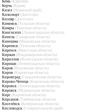
Кемь
(Карелия)
Керчь
(Крым)
Кизел
(Пермский край)
Кизилюрт
(Дагестан)
Кизляр
(Дагестан)
Кимовск
(Тульская область)
Кимры
(Тверская область)
Кингисепп
(Ленинградская область)
Кинель
(Самарская область)
Кинешма
(Ивановская область)
Киреевск
(Тульская область)
Киренск
(Иркутская область)
Киржач
(Владимирская область)
Кириллов
(Вологодская область)
Кириши
(Ленинградская область)
Киров
(Калужская область)
Киров
(Кировская область)
Кировград
(Свердловская область)
Кирово-Чепецк
(Кировская область)
Кировск
(Ленинградская область)
Кировск
(Мурманская область)
Кирс
(Кировская область)
Кирсанов
(Тамбовская область)
Киселёвск
(Кемеровская область)
Кисловодск
(Ставропольский край)