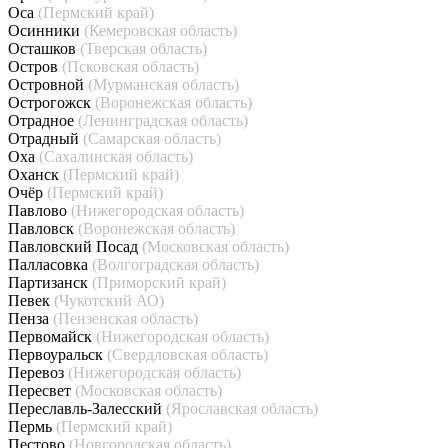
Оса
(Пермский край)
Осинники
(Кемеровская область)
Осташков
(Тверская область)
Остров
(Псковская область)
Островной
(Мурманская область)
Острогожск
(Воронежская область)
Отрадное
(Ленинградская область)
Отрадный
(Самарская область)
Оха
(Сахалинская область)
Оханск
(Пермский край)
Очёр
(Пермский край)
Павлово
(Нижегородская область)
Павловск
(Воронежская область)
Павловский Посад
(Московская область)
Палласовка
(Волгоградская область)
Партизанск
(Приморский край)
Певек
(Чукотский АО)
Пенза
(Пензенская область)
Первомайск
(Нижегородская область)
Первоуральск
(Свердловская область)
Перевоз
(Нижегородская область)
Пересвет
(Московская область)
Переславль-Залесский
(Ярославская область)
Пермь
(Пермский край)
Пестово
(Новгородская область)