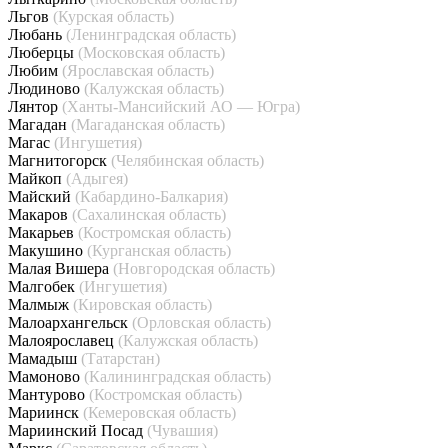
Льгов
(Курская область)
Любань
(Ленинградская область)
Люберцы
(Московская область)
Любим
(Ярославская область)
Людиново
(Калужская область)
Лянтор
(Ханты-Мансийский АО — Югра)
Магадан
(Магаданская область)
Магас
(Ингушетия)
Магнитогорск
(Челябинская область)
Майкоп
(Адыгея)
Майский
(Кабардино-Балкария)
Макаров
(Сахалинская область)
Макарьев
(Костромская область)
Макушино
(Курганская область)
Малая Вишера
(Новгородская область)
Малгобек
(Ингушетия)
Малмыж
(Кировская область)
Малоархангельск
(Орловская область)
Малоярославец
(Калужская область)
Мамадыш
(Татарстан)
Мамоново
(Калининградская область)
Мантурово
(Костромская область)
Мариинск
(Кемеровская область)
Мариинский Посад
(Чувашия)