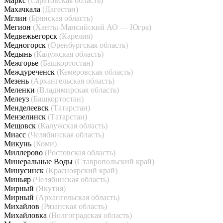
Маркс
(Саратовская область)
Махачкала
(Дагестан)
Мглин
(Брянская область)
Мегион
(Ханты-Мансийский АО — Югра)
Медвежьегорск
(Карелия)
Медногорск
(Оренбургская область)
Медынь
(Калужская область)
Межгорье
(Башкортостан)
Междуреченск
(Кемеровская область)
Мезень
(Архангельская область)
Меленки
(Владимирская область)
Мелеуз
(Башкортостан)
Менделеевск
(Татарстан)
Мензелинск
(Татарстан)
Мещовск
(Калужская область)
Миасс
(Челябинская область)
Микунь
(Коми)
Миллерово
(Ростовская область)
Минеральные Воды
(Ставропольский край)
Минусинск
(Красноярский край)
Миньяр
(Челябинская область)
Мирный
(Якутия)
Мирный
(Архангельская область)
Михайлов
(Рязанская область)
Михайловка
(Волгоградская область)