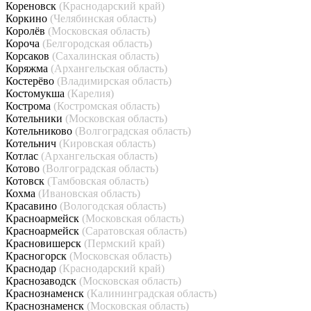
Кореновск
(Краснодарский край)
Коркино
(Челябинская область)
Королёв
(Московская область)
Короча
(Белгородская область)
Корсаков
(Сахалинская область)
Коряжма
(Архангельская область)
Костерёво
(Владимирская область)
Костомукша
(Карелия)
Кострома
(Костромская область)
Котельники
(Московская область)
Котельниково
(Волгоградская область)
Котельнич
(Кировская область)
Котлас
(Архангельская область)
Котово
(Волгоградская область)
Котовск
(Тамбовская область)
Кохма
(Ивановская область)
Красавино
(Вологодская область)
Красноармейск
(Московская область)
Красноармейск
(Саратовская область)
Красновишерск
(Пермский край)
Красногорск
(Московская область)
Краснодар
(Краснодарский край)
Краснозаводск
(Московская область)
Краснознаменск
(Калининградская область)
Краснознаменск
(Московская область)