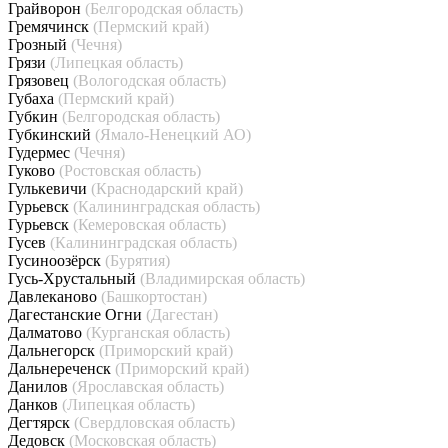
Грайворон
(Белгородская область)
Гремячинск
(Пермский край)
Грозный
(Чечня)
Грязи
(Липецкая область)
Грязовец
(Вологодская область)
Губаха
(Пермский край)
Губкин
(Белгородская область)
Губкинский
(Ямало-Ненецкий АО)
Гудермес
(Чечня)
Гуково
(Ростовская область)
Гулькевичи
(Краснодарский край)
Гурьевск
(Калининградская область)
Гурьевск
(Кемеровская область)
Гусев
(Калининградская область)
Гусиноозёрск
(Бурятия)
Гусь-Хрустальный
(Владимирская область)
Давлеканово
(Башкортостан)
Дагестанские Огни
(Дагестан)
Далматово
(Курганская область)
Дальнегорск
(Приморский край)
Дальнереченск
(Приморский край)
Данилов
(Ярославская область)
Данков
(Липецкая область)
Дегтярск
(Свердловская область)
Дедовск
(Московская область)