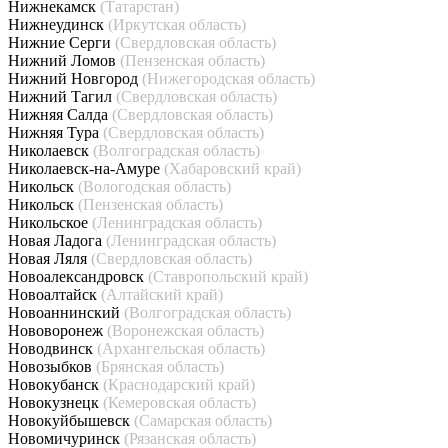
Нижнекамск
(Татарстан)
Нижнеудинск
(Иркутская область)
Нижние Серги
(Свердловская область)
Нижний Ломов
(Пензенская область)
Нижний Новгород
(Нижегородская область)
Нижний Тагил
(Свердловская область)
Нижняя Салда
(Свердловская область)
Нижняя Тура
(Свердловская область)
Николаевск
(Волгоградская область)
Николаевск-на-Амуре
(Хабаровский край)
Никольск
(Вологодская область)
Никольск
(Пензенская область)
Никольское
(Ленинградская область)
Новая Ладога
(Ленинградская область)
Новая Ляля
(Свердловская область)
Новоалександровск
(Ставропольский край)
Новоалтайск
(Алтайский край)
Новоаннинский
(Волгоградская область)
Нововоронеж
(Воронежская область)
Новодвинск
(Архангельская область)
Новозыбков
(Брянская область)
Новокубанск
(Краснодарский край)
Новокузнецк
(Кемеровская область)
Новокуйбышевск
(Самарская область)
Новомичуринск
(Рязанская область)