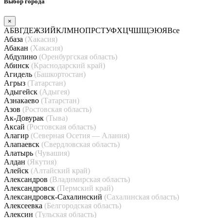
Выбор города
×
А
Б
В
Г
Д
Е
Ж
З
И
Й
К
Л
М
Н
О
П
Р
С
Т
У
Ф
Х
Ц
Ч
Ш
Щ
Э
Ю
Я
Все
Абаза
(Хакасия)
Абакан
(Хакасия)
Абдулино
(Оренбургская область)
Абинск
(Краснодарский край)
Агидель
(Башкортостан)
Агрыз
(Татарстан)
Адыгейск
(Адыгея)
Азнакаево
(Татарстан)
Азов
(Ростовская область)
Ак-Довурак
(Тыва)
Аксай
(Ростовская область)
Алагир
(Северная Осетия — Алания)
Алапаевск
(Свердловская область)
Алатырь
(Чувашия)
Алдан
(Якутия)
Алейск
(Алтайский край)
Александров
(Владимирская область)
Александровск
(Пермский край)
Александровск-Сахалинский
(Сахалинская область)
Алексеевка
(Белгородская область)
Алексин
(Тульская область)