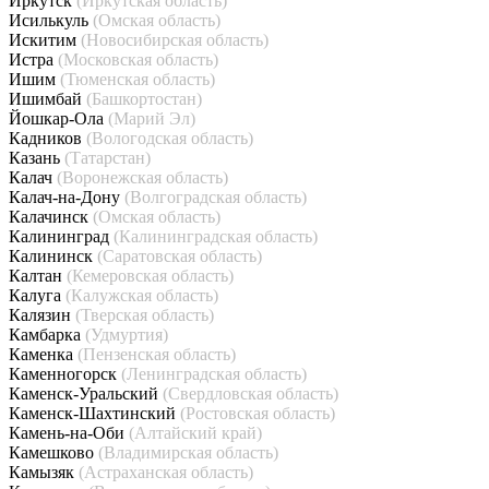
Иркутск
(Иркутская область)
Исилькуль
(Омская область)
Искитим
(Новосибирская область)
Истра
(Московская область)
Ишим
(Тюменская область)
Ишимбай
(Башкортостан)
Йошкар-Ола
(Марий Эл)
Кадников
(Вологодская область)
Казань
(Татарстан)
Калач
(Воронежская область)
Калач-на-Дону
(Волгоградская область)
Калачинск
(Омская область)
Калининград
(Калининградская область)
Калининск
(Саратовская область)
Калтан
(Кемеровская область)
Калуга
(Калужская область)
Калязин
(Тверская область)
Камбарка
(Удмуртия)
Каменка
(Пензенская область)
Каменногорск
(Ленинградская область)
Каменск-Уральский
(Свердловская область)
Каменск-Шахтинский
(Ростовская область)
Камень-на-Оби
(Алтайский край)
Камешково
(Владимирская область)
Камызяк
(Астраханская область)