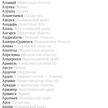
Алзамай
(Иркутская область)
Алупка
(Крым)
Алушта
(Крым)
Альметьевск
(Татарстан)
Амурск
(Хабаровский край)
Анадырь
(Чукотский АО)
Анапа
(Краснодарский край)
Ангарск
(Иркутская область)
Андреаполь
(Тверская область)
Анжеро-Судженск
(Кемеровская область)
Анива
(Сахалинская область)
Апатиты
(Мурманская область)
Апрелевка
(Московская область)
Апшеронск
(Краснодарский край)
Арамиль
(Свердловская область)
Аргун
(Чечня)
Ардатов
(Мордовия)
Ардон
(Северная Осетия — Алания)
Арзамас
(Нижегородская область)
Аркадак
(Саратовская область)
Армавир
(Краснодарский край)
Армянск
(Крым)
Арсеньев
(Приморский край)
Арск
(Татарстан)
Артём
(Приморский край)