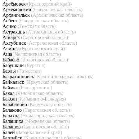
Артёмовск
(Красноярский край)
Артёмовский
(Свердловская область)
Архангельск
(Архангельская область)
Асбест
(Свердловская область)
Асино
(Томская область)
Астрахань
(Астраханская область)
Аткарск
(Саратовская область)
Ахтубинск
(Астраханская область)
Ачинск
(Красноярский край)
Аша
(Челябинская область)
Бабаево
(Вологодская область)
Бабушкин
(Бурятия)
Бавлы
(Татарстан)
Багратионовск
(Калининградская область)
Байкальск
(Иркутская область)
Баймак
(Башкортостан)
Бакал
(Челябинская область)
Баксан
(Кабардино-Балкария)
Балабаново
(Калужская область)
Балаково
(Саратовская область)
Балахна
(Нижегородская область)
Балашиха
(Московская область)
Балашов
(Саратовская область)
Балей
(Забайкальский край)
Балтийск
(Калининградская область)