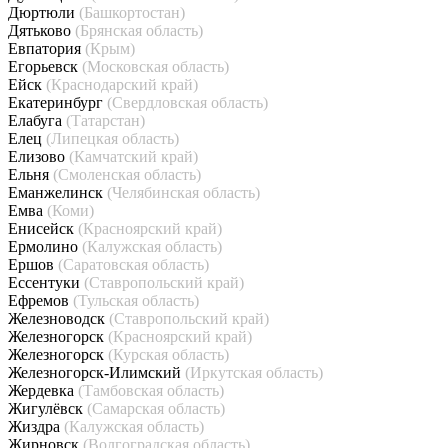
Дюртюли
(Башкортостан)
Дятьково
(Брянская область)
Евпатория
(Крым)
Егорьевск
(Московская область)
Ейск
(Краснодарский край)
Екатеринбург
(Свердловская область)
Елабуга
(Татарстан)
Елец
(Липецкая область)
Елизово
(Камчатский край)
Ельня
(Смоленская область)
Еманжелинск
(Челябинская область)
Емва
(Коми)
Енисейск
(Красноярский край)
Ермолино
(Калужская область)
Ершов
(Саратовская область)
Ессентуки
(Ставропольский край)
Ефремов
(Тульская область)
Железноводск
(Ставропольский край)
Железногорск
(Красноярский край)
Железногорск
(Курская область)
Железногорск-Илимский
(Иркутская область)
Жердевка
(Тамбовская область)
Жигулёвск
(Самарская область)
Жиздра
(Калужская область)
Жирновск
(Волгоградская область)