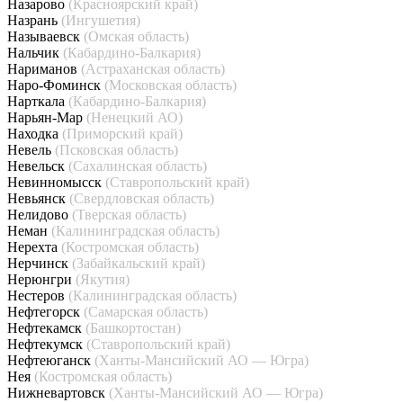
Назарово
(Красноярский край)
Назрань
(Ингушетия)
Называевск
(Омская область)
Нальчик
(Кабардино-Балкария)
Нариманов
(Астраханская область)
Наро-Фоминск
(Московская область)
Нарткала
(Кабардино-Балкария)
Нарьян-Мар
(Ненецкий АО)
Находка
(Приморский край)
Невель
(Псковская область)
Невельск
(Сахалинская область)
Невинномысск
(Ставропольский край)
Невьянск
(Свердловская область)
Нелидово
(Тверская область)
Неман
(Калининградская область)
Нерехта
(Костромская область)
Нерчинск
(Забайкальский край)
Нерюнгри
(Якутия)
Нестеров
(Калининградская область)
Нефтегорск
(Самарская область)
Нефтекамск
(Башкортостан)
Нефтекумск
(Ставропольский край)
Нефтеюганск
(Ханты-Мансийский АО — Югра)
Нея
(Костромская область)
Нижневартовск
(Ханты-Мансийский АО — Югра)