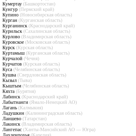
Кумертау
(Башкортостан)
Кунгур
(Пермский край)
Купино
(Новосибирская область)
Курган
(Курганская область)
Курганинск
(Краснодарский край)
Курильск
(Сахалинская область)
Курлово
(Владимирская область)
Куровское
(Московская область)
Курск
(Курская область)
Куртамыш
(Курганская область)
Курчалой
(Чечня)
Курчатов
(Курская область)
Куса
(Челябинская область)
Кушва
(Свердловская область)
Кызыл
(Тыва)
Кыштым
(Челябинская область)
Кяхта
(Бурятия)
Лабинск
(Краснодарский край)
Лабытнанги
(Ямало-Ненецкий АО)
Лагань
(Калмыкия)
Ладушкин
(Калининградская область)
Лаишево
(Татарстан)
Лакинск
(Владимирская область)
Лангепас
(Ханты-Мансийский АО — Югра)
Лахденпохья
(Карелия)