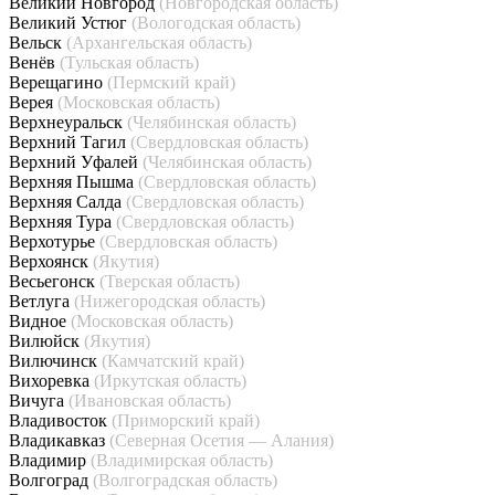
Великий Новгород
(Новгородская область)
Великий Устюг
(Вологодская область)
Вельск
(Архангельская область)
Венёв
(Тульская область)
Верещагино
(Пермский край)
Верея
(Московская область)
Верхнеуральск
(Челябинская область)
Верхний Тагил
(Свердловская область)
Верхний Уфалей
(Челябинская область)
Верхняя Пышма
(Свердловская область)
Верхняя Салда
(Свердловская область)
Верхняя Тура
(Свердловская область)
Верхотурье
(Свердловская область)
Верхоянск
(Якутия)
Весьегонск
(Тверская область)
Ветлуга
(Нижегородская область)
Видное
(Московская область)
Вилюйск
(Якутия)
Вилючинск
(Камчатский край)
Вихоревка
(Иркутская область)
Вичуга
(Ивановская область)
Владивосток
(Приморский край)
Владикавказ
(Северная Осетия — Алания)
Владимир
(Владимирская область)
Волгоград
(Волгоградская область)