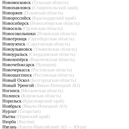
Новомосковск
(Тульская область)
Новопавловск
(Ставропольский край)
Новоржев
(Псковская область)
Новороссийск
(Краснодарский край)
Новосибирск
(Новосибирская область)
Новосиль
(Орловская область)
Новосокольники
(Псковская область)
Новотроицк
(Оренбургская область)
Новоузенск
(Саратовская область)
Новоульяновск
(Ульяновская область)
Новоуральск
(Свердловская область)
Новохопёрск
(Воронежская область)
Новочебоксарск
(Чувашия)
Новочеркасск
(Ростовская область)
Новошахтинск
(Ростовская область)
Новый Оскол
(Белгородская область)
Новый Уренгой
(Ямало-Ненецкий АО)
Ногинск
(Московская область)
Нолинск
(Кировская область)
Норильск
(Красноярский край)
Ноябрьск
(Ямало-Ненецкий АО)
Нурлат
(Татарстан)
Нытва
(Пермский край)
Нюрба
(Якутия)
Нягань
(Ханты-Мансийский АО — Югра)