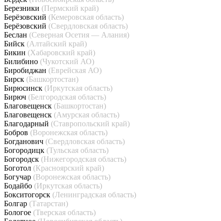
Березники
(Пермский край)
Берёзовский
(Кемеровская область)
Берёзовский
(Свердловская область)
Беслан
(Северная Осетия — Алания)
Бийск
(Алтайский край)
Бикин
(Хабаровский край)
Билибино
(Чукотский АО)
Биробиджан
(Еврейская АО)
Бирск
(Башкортостан)
Бирюсинск
(Иркутская область)
Бирюч
(Белгородская область)
Благовещенск
(Башкортостан)
Благовещенск
(Амурская область)
Благодарный
(Ставропольский край)
Бобров
(Воронежская область)
Богданович
(Свердловская область)
Богородицк
(Тульская область)
Богородск
(Нижегородская область)
Боготол
(Красноярский край)
Богучар
(Воронежская область)
Бодайбо
(Иркутская область)
Бокситогорск
(Ленинградская область)
Болгар
(Татарстан)
Бологое
(Тверская область)