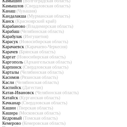
Камышин
(Волгоградская область)
Камышлов
(Свердловская область)
Канаш
(Чувашия)
Кандалакша
(Мурманская область)
Канск
(Красноярский край)
Карабаново
(Владимирская область)
Карабаш
(Челябинская область)
Карабулак
(Ингушетия)
Карасук
(Новосибирская область)
Карачаевск
(Карачаево-Черкесия)
Карачев
(Брянская область)
Каргат
(Новосибирская область)
Каргополь
(Архангельская область)
Карпинск
(Свердловская область)
Карталы
(Челябинская область)
Касимов
(Рязанская область)
Касли
(Челябинская область)
Каспийск
(Дагестан)
Катав-Ивановск
(Челябинская область)
Катайск
(Курганская область)
Качканар
(Свердловская область)
Кашин
(Тверская область)
Кашира
(Московская область)
Кедровый
(Томская область)
Кемерово
(Кемеровская область)