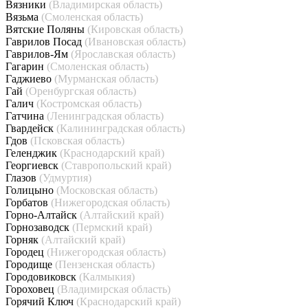
Вязники
(Владимирская область)
Вязьма
(Смоленская область)
Вятские Поляны
(Кировская область)
Гаврилов Посад
(Ивановская область)
Гаврилов-Ям
(Ярославская область)
Гагарин
(Смоленская область)
Гаджиево
(Мурманская область)
Гай
(Оренбургская область)
Галич
(Костромская область)
Гатчина
(Ленинградская область)
Гвардейск
(Калининградская область)
Гдов
(Псковская область)
Геленджик
(Краснодарский край)
Георгиевск
(Ставропольский край)
Глазов
(Удмуртия)
Голицыно
(Московская область)
Горбатов
(Нижегородская область)
Горно-Алтайск
(Алтайский край)
Горнозаводск
(Пермский край)
Горняк
(Алтайский край)
Городец
(Нижегородская область)
Городище
(Пензенская область)
Городовиковск
(Калмыкия)
Гороховец
(Владимирская область)
Горячий Ключ
(Краснодарский край)