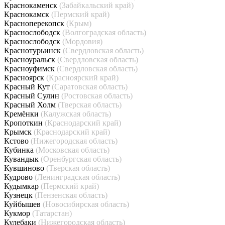
Краснокаменск
(Забайкальский край)
Краснокамск
(Пермский край)
Красноперекопск
(Крым)
Краснослободск
(Волгоградская область)
Краснослободск
(Мордовия)
Краснотурьинск
(Свердловская область)
Красноуральск
(Свердловская область)
Красноуфимск
(Свердловская область)
Красноярск
(Красноярский край)
Красный Кут
(Саратовская область)
Красный Сулин
(Ростовская область)
Красный Холм
(Тверская область)
Кремёнки
(Калужская область)
Кропоткин
(Краснодарский край)
Крымск
(Краснодарский край)
Кстово
(Нижегородская область)
Кубинка
(Московская область)
Кувандык
(Оренбургская область)
Кувшиново
(Тверская область)
Кудрово
(Ленинградская область)
Кудымкар
(Пермский край)
Кузнецк
(Пензенская область)
Куйбышев
(Новосибирская область)
Кукмор
(Татарстан)
Кулебаки
(Нижегородская область)