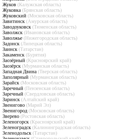
Жуков
(Калужская область)
Жуковка
(Брянская область)
Жуковский
(Московская область)
Завитинск
(Амурская область)
Заводоуковск
(Тюменская область)
Заволжск
(Ивановская область)
Заволжье
(Нижегородская область)
Задонск
(Липецкая область)
Заинск
(Татарстан)
Закаменск
(Бурятия)
Заозёрный
(Красноярский край)
Заозёрск
(Мурманская область)
Западная Двина
(Тверская область)
Заполярный
(Мурманская область)
Зарайск
(Московская область)
Заречный
(Пензенская область)
Заречный
(Свердловская область)
Заринск
(Алтайский край)
Звенигово
(Марий Эл)
Звенигород
(Московская область)
Зверево
(Ростовская область)
Зеленогорск
(Красноярский край)
Зеленоградск
(Калининградская область)
Зеленодольск
(Татарстан)
Зеленокумск
(Ставропольский край)