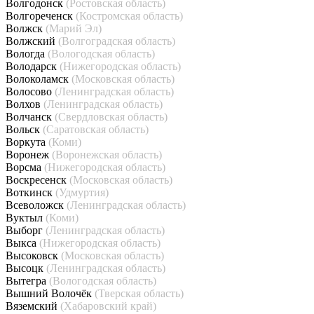
Волгодонск
(Ростовская область)
Волгореченск
(Костромская область)
Волжск
(Марий Эл)
Волжский
(Волгоградская область)
Вологда
(Вологодская область)
Володарск
(Нижегородская область)
Волоколамск
(Московская область)
Волосово
(Ленинградская область)
Волхов
(Ленинградская область)
Волчанск
(Свердловская область)
Вольск
(Саратовская область)
Воркута
(Коми)
Воронеж
(Воронежская область)
Ворсма
(Нижегородская область)
Воскресенск
(Московская область)
Воткинск
(Удмуртия)
Всеволожск
(Ленинградская область)
Вуктыл
(Коми)
Выборг
(Ленинградская область)
Выкса
(Нижегородская область)
Высоковск
(Московская область)
Высоцк
(Ленинградская область)
Вытегра
(Вологодская область)
Вышний Волочёк
(Тверская область)
Вяземский
(Хабаровский край)