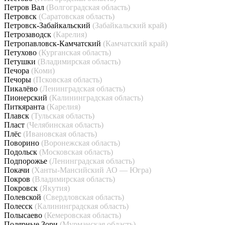
Петров Вал
(Волгоградская область)
Петровск
(Саратовская область)
Петровск-Забайкальский
(Забайкальский край)
Петрозаводск
(Карелия)
Петропавловск-Камчатский
(Камчатский край)
Петухово
(Курганская область)
Петушки
(Владимирская область)
Печора
(Коми)
Печоры
(Псковская область)
Пикалёво
(Ленинградская область)
Пионерский
(Калининградская область)
Питкяранта
(Карелия)
Плавск
(Тульская область)
Пласт
(Челябинская область)
Плёс
(Ивановская область)
Поворино
(Воронежская область)
Подольск
(Московская область)
Подпорожье
(Ленинградская область)
Покачи
(Ханты-Мансийский АО — Югра)
Покров
(Владимирская область)
Покровск
(Якутия)
Полевской
(Свердловская область)
Полесск
(Калининградская область)
Полысаево
(Кемеровская область)
Полярные Зори
(Мурманская область)