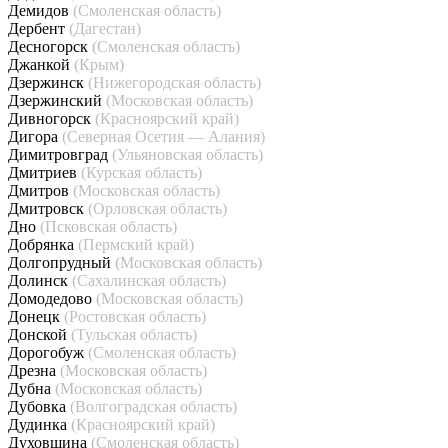
Демидов
(Смоленская область)
Дербент
(Дагестан)
Десногорск
(Смоленская область)
Джанкой
(Крым)
Дзержинск
(Нижегородская область)
Дзержинский
(Московская область)
Дивногорск
(Красноярский край)
Дигора
(Северная Осетия — Алания)
Димитровград
(Ульяновская область)
Дмитриев
(Курская область)
Дмитров
(Московская область)
Дмитровск
(Орловская область)
Дно
(Псковская область)
Добрянка
(Пермский край)
Долгопрудный
(Московская область)
Долинск
(Сахалинская область)
Домодедово
(Московская область)
Донецк
(Ростовская область)
Донской
(Тульская область)
Дорогобуж
(Смоленская область)
Дрезна
(Московская область)
Дубна
(Московская область)
Дубовка
(Волгоградская область)
Дудинка
(Красноярский край)
Духовщина
(Смоленская область)