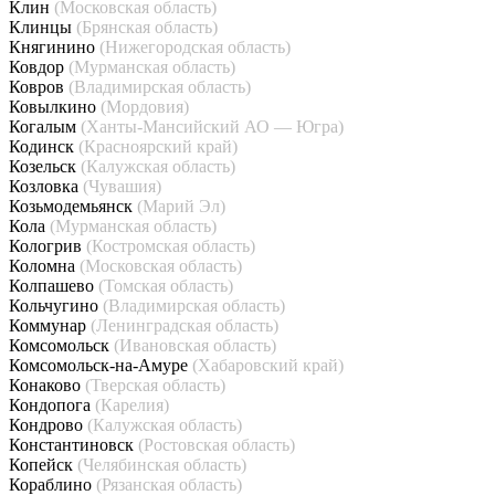
Клин
(Московская область)
Клинцы
(Брянская область)
Княгинино
(Нижегородская область)
Ковдор
(Мурманская область)
Ковров
(Владимирская область)
Ковылкино
(Мордовия)
Когалым
(Ханты-Мансийский АО — Югра)
Кодинск
(Красноярский край)
Козельск
(Калужская область)
Козловка
(Чувашия)
Козьмодемьянск
(Марий Эл)
Кола
(Мурманская область)
Кологрив
(Костромская область)
Коломна
(Московская область)
Колпашево
(Томская область)
Кольчугино
(Владимирская область)
Коммунар
(Ленинградская область)
Комсомольск
(Ивановская область)
Комсомольск-на-Амуре
(Хабаровский край)
Конаково
(Тверская область)
Кондопога
(Карелия)
Кондрово
(Калужская область)
Константиновск
(Ростовская область)
Копейск
(Челябинская область)
Кораблино
(Рязанская область)