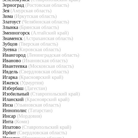
Зерноград
(Ростовская область)
Зея
(Амурская область)
Зима
(Иркутская область)
Златоуст
(Челябинская область)
Злынка
(Брянская область)
Змеиногорск
(Алтайский край)
Знаменск
(Астраханская область)
Зубцов
(Тверская область)
Зуевка
(Кировская область)
Ивангород
(Ленинградская область)
Иваново
(Ивановская область)
Ивантеевка
(Московская область)
Ивдель
(Свердловская область)
Игарка
(Красноярский край)
Ижевск
(Удмуртия)
Избербаш
(Дагестан)
Изобильный
(Ставропольский край)
Иланский
(Красноярский край)
Инза
(Ульяновская область)
Иннополис
(Татарстан)
Инсар
(Мордовия)
Инта
(Коми)
Ипатово
(Ставропольский край)
Ирбит
(Свердловская область)