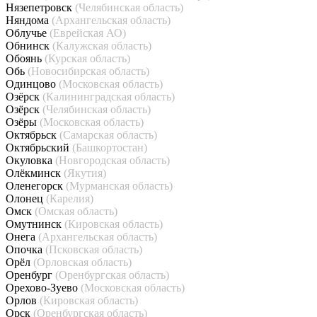
Нязепетровск
(Челябинская область)
Няндома
(Архангельская область)
Облучье
(Еврейская АО)
Обнинск
(Калужская область)
Обоянь
(Курская область)
Обь
(Новосибирская область)
Одинцово
(Московская область)
Озёрск
(Калининградская область)
Озёрск
(Челябинская область)
Озёры
(Московская область)
Октябрьск
(Самарская область)
Октябрьский
(Башкортостан)
Окуловка
(Новгородская область)
Олёкминск
(Якутия)
Оленегорск
(Мурманская область)
Олонец
(Карелия)
Омск
(Омская область)
Омутнинск
(Кировская область)
Онега
(Архангельская область)
Опочка
(Псковская область)
Орёл
(Орловская область)
Оренбург
(Оренбургская область)
Орехово-Зуево
(Московская область)
Орлов
(Кировская область)
Орск
(Оренбургская область)