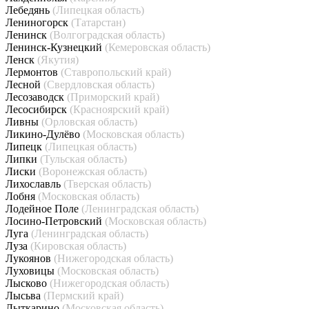
Лебедянь
(Липецкая область)
Лениногорск
(Татарстан)
Ленинск
(Волгоградская область)
Ленинск-Кузнецкий
(Кемеровская область)
Ленск
(Якутия)
Лермонтов
(Ставропольский край)
Лесной
(Свердловская область)
Лесозаводск
(Приморский край)
Лесосибирск
(Красноярский край)
Ливны
(Орловская область)
Ликино-Дулёво
(Московская область)
Липецк
(Липецкая область)
Липки
(Тульская область)
Лиски
(Воронежская область)
Лихославль
(Тверская область)
Лобня
(Московская область)
Лодейное Поле
(Ленинградская область)
Лосино-Петровский
(Московская область)
Луга
(Ленинградская область)
Луза
(Кировская область)
Лукоянов
(Нижегородская область)
Луховицы
(Московская область)
Лысково
(Нижегородская область)
Лысьва
(Пермский край)
Лыткарино
(Московская область)