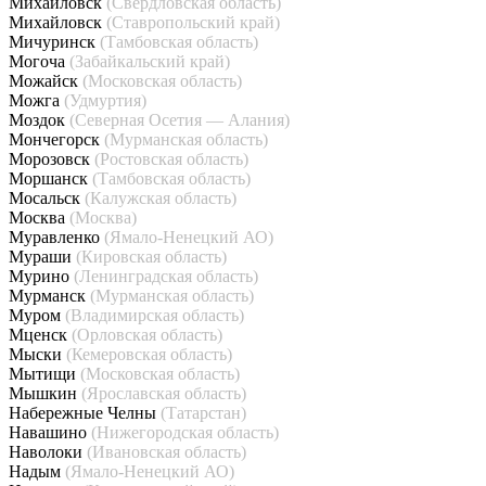
Михайловск
(Свердловская область)
Михайловск
(Ставропольский край)
Мичуринск
(Тамбовская область)
Могоча
(Забайкальский край)
Можайск
(Московская область)
Можга
(Удмуртия)
Моздок
(Северная Осетия — Алания)
Мончегорск
(Мурманская область)
Морозовск
(Ростовская область)
Моршанск
(Тамбовская область)
Мосальск
(Калужская область)
Москва
(Москва)
Муравленко
(Ямало-Ненецкий АО)
Мураши
(Кировская область)
Мурино
(Ленинградская область)
Мурманск
(Мурманская область)
Муром
(Владимирская область)
Мценск
(Орловская область)
Мыски
(Кемеровская область)
Мытищи
(Московская область)
Мышкин
(Ярославская область)
Набережные Челны
(Татарстан)
Навашино
(Нижегородская область)
Наволоки
(Ивановская область)
Надым
(Ямало-Ненецкий АО)