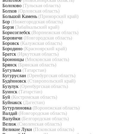
Болотное
(Новосибирская область)
Болохово
(Тульская область)
Болхов
(Орловская область)
Большой Камень
(Приморский край)
Бор
(Нижегородская область)
Борзя
(Забайкальский край)
Борисоглебск
(Воронежская область)
Боровичи
(Новгородская область)
Боровск
(Калужская область)
Бородино
(Красноярский край)
Братск
(Иркутская область)
Бронницы
(Московская область)
Брянск
(Брянская область)
Бугульма
(Татарстан)
Бугуруслан
(Оренбургская область)
Будённовск
(Ставропольский край)
Бузулук
(Оренбургская область)
Буинск
(Татарстан)
Буй
(Костромская область)
Буйнакск
(Дагестан)
Бутурлиновка
(Воронежская область)
Валдай
(Новгородская область)
Валуйки
(Белгородская область)
Велиж
(Смоленская область)
Великие Луки
(Псковская область)