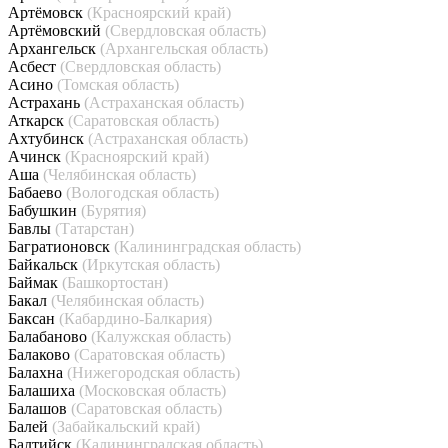
Артёмовск
(Красноярский край)
Артёмовский
(Свердловская область)
Архангельск
(Архангельская область)
Асбест
(Свердловская область)
Асино
(Томская область)
Астрахань
(Астраханская область)
Аткарск
(Саратовская область)
Ахтубинск
(Астраханская область)
Ачинск
(Красноярский край)
Аша
(Челябинская область)
Бабаево
(Вологодская область)
Бабушкин
(Бурятия)
Бавлы
(Татарстан)
Багратионовск
(Калининградская область)
Байкальск
(Иркутская область)
Баймак
(Башкортостан)
Бакал
(Челябинская область)
Баксан
(Кабардино-Балкария)
Балабаново
(Калужская область)
Балаково
(Саратовская область)
Балахна
(Нижегородская область)
Балашиха
(Московская область)
Балашов
(Саратовская область)
Балей
(Забайкальский край)
Балтийск
(Калининградская область)