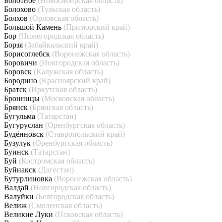
Болотное
(Новосибирская область)
Болохово
(Тульская область)
Болхов
(Орловская область)
Большой Камень
(Приморский край)
Бор
(Нижегородская область)
Борзя
(Забайкальский край)
Борисоглебск
(Воронежская область)
Боровичи
(Новгородская область)
Боровск
(Калужская область)
Бородино
(Красноярский край)
Братск
(Иркутская область)
Бронницы
(Московская область)
Брянск
(Брянская область)
Бугульма
(Татарстан)
Бугуруслан
(Оренбургская область)
Будённовск
(Ставропольский край)
Бузулук
(Оренбургская область)
Буинск
(Татарстан)
Буй
(Костромская область)
Буйнакск
(Дагестан)
Бутурлиновка
(Воронежская область)
Валдай
(Новгородская область)
Валуйки
(Белгородская область)
Велиж
(Смоленская область)
Великие Луки
(Псковская область)