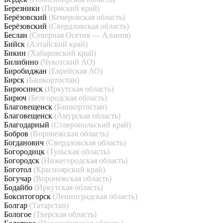
Березники
(Пермский край)
Берёзовский
(Кемеровская область)
Берёзовский
(Свердловская область)
Беслан
(Северная Осетия — Алания)
Бийск
(Алтайский край)
Бикин
(Хабаровский край)
Билибино
(Чукотский АО)
Биробиджан
(Еврейская АО)
Бирск
(Башкортостан)
Бирюсинск
(Иркутская область)
Бирюч
(Белгородская область)
Благовещенск
(Башкортостан)
Благовещенск
(Амурская область)
Благодарный
(Ставропольский край)
Бобров
(Воронежская область)
Богданович
(Свердловская область)
Богородицк
(Тульская область)
Богородск
(Нижегородская область)
Боготол
(Красноярский край)
Богучар
(Воронежская область)
Бодайбо
(Иркутская область)
Бокситогорск
(Ленинградская область)
Болгар
(Татарстан)
Бологое
(Тверская область)