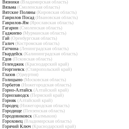
Вязники
(Владимирская область)
Вязьма
(Смоленская область)
Вятские Поляны
(Кировская область)
Гаврилов Посад
(Ивановская область)
Гаврилов-Ям
(Ярославская область)
Гагарин
(Смоленская область)
Гаджиево
(Мурманская область)
Гай
(Оренбургская область)
Галич
(Костромская область)
Гатчина
(Ленинградская область)
Гвардейск
(Калининградская область)
Гдов
(Псковская область)
Геленджик
(Краснодарский край)
Георгиевск
(Ставропольский край)
Глазов
(Удмуртия)
Голицыно
(Московская область)
Горбатов
(Нижегородская область)
Горно-Алтайск
(Алтайский край)
Горнозаводск
(Пермский край)
Горняк
(Алтайский край)
Городец
(Нижегородская область)
Городище
(Пензенская область)
Городовиковск
(Калмыкия)
Гороховец
(Владимирская область)
Горячий Ключ
(Краснодарский край)