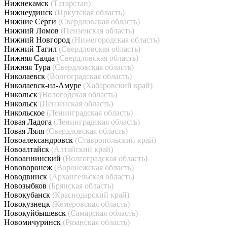
Нижнекамск
(Татарстан)
Нижнеудинск
(Иркутская область)
Нижние Серги
(Свердловская область)
Нижний Ломов
(Пензенская область)
Нижний Новгород
(Нижегородская область)
Нижний Тагил
(Свердловская область)
Нижняя Салда
(Свердловская область)
Нижняя Тура
(Свердловская область)
Николаевск
(Волгоградская область)
Николаевск-на-Амуре
(Хабаровский край)
Никольск
(Вологодская область)
Никольск
(Пензенская область)
Никольское
(Ленинградская область)
Новая Ладога
(Ленинградская область)
Новая Ляля
(Свердловская область)
Новоалександровск
(Ставропольский край)
Новоалтайск
(Алтайский край)
Новоаннинский
(Волгоградская область)
Нововоронеж
(Воронежская область)
Новодвинск
(Архангельская область)
Новозыбков
(Брянская область)
Новокубанск
(Краснодарский край)
Новокузнецк
(Кемеровская область)
Новокуйбышевск
(Самарская область)
Новомичуринск
(Рязанская область)