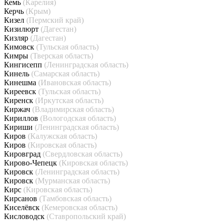
Кемь
(Карелия)
Керчь
(Крым)
Кизел
(Пермский край)
Кизилюрт
(Дагестан)
Кизляр
(Дагестан)
Кимовск
(Тульская область)
Кимры
(Тверская область)
Кингисепп
(Ленинградская область)
Кинель
(Самарская область)
Кинешма
(Ивановская область)
Киреевск
(Тульская область)
Киренск
(Иркутская область)
Киржач
(Владимирская область)
Кириллов
(Вологодская область)
Кириши
(Ленинградская область)
Киров
(Калужская область)
Киров
(Кировская область)
Кировград
(Свердловская область)
Кирово-Чепецк
(Кировская область)
Кировск
(Ленинградская область)
Кировск
(Мурманская область)
Кирс
(Кировская область)
Кирсанов
(Тамбовская область)
Киселёвск
(Кемеровская область)
Кисловодск
(Ставропольский край)