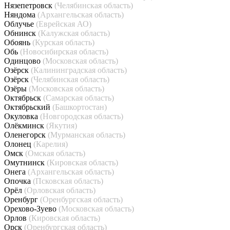
Нязепетровск
(Челябинская область)
Няндома
(Архангельская область)
Облучье
(Еврейская АО)
Обнинск
(Калужская область)
Обоянь
(Курская область)
Обь
(Новосибирская область)
Одинцово
(Московская область)
Озёрск
(Калининградская область)
Озёрск
(Челябинская область)
Озёры
(Московская область)
Октябрьск
(Самарская область)
Октябрьский
(Башкортостан)
Окуловка
(Новгородская область)
Олёкминск
(Якутия)
Оленегорск
(Мурманская область)
Олонец
(Карелия)
Омск
(Омская область)
Омутнинск
(Кировская область)
Онега
(Архангельская область)
Опочка
(Псковская область)
Орёл
(Орловская область)
Оренбург
(Оренбургская область)
Орехово-Зуево
(Московская область)
Орлов
(Кировская область)
Орск
(Оренбургская область)