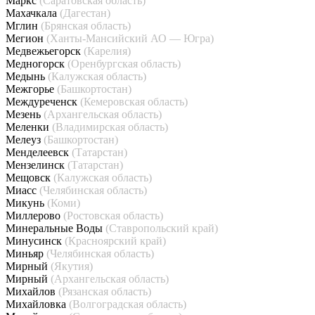
Маркс
(Саратовская область)
Махачкала
(Дагестан)
Мглин
(Брянская область)
Мегион
(Ханты-Мансийский АО — Югра)
Медвежьегорск
(Карелия)
Медногорск
(Оренбургская область)
Медынь
(Калужская область)
Межгорье
(Башкортостан)
Междуреченск
(Кемеровская область)
Мезень
(Архангельская область)
Меленки
(Владимирская область)
Мелеуз
(Башкортостан)
Менделеевск
(Татарстан)
Мензелинск
(Татарстан)
Мещовск
(Калужская область)
Миасс
(Челябинская область)
Микунь
(Коми)
Миллерово
(Ростовская область)
Минеральные Воды
(Ставропольский край)
Минусинск
(Красноярский край)
Миньяр
(Челябинская область)
Мирный
(Якутия)
Мирный
(Архангельская область)
Михайлов
(Рязанская область)
Михайловка
(Волгоградская область)