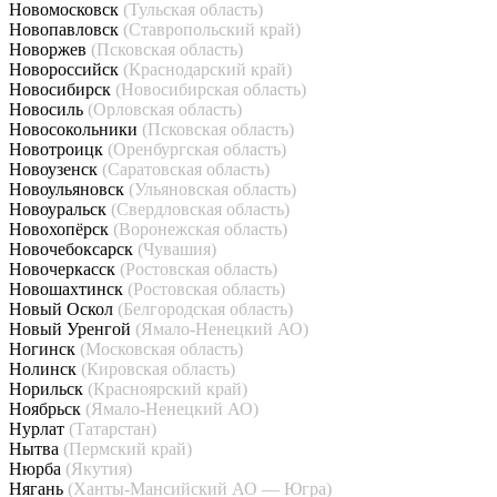
Новомосковск
(Тульская область)
Новопавловск
(Ставропольский край)
Новоржев
(Псковская область)
Новороссийск
(Краснодарский край)
Новосибирск
(Новосибирская область)
Новосиль
(Орловская область)
Новосокольники
(Псковская область)
Новотроицк
(Оренбургская область)
Новоузенск
(Саратовская область)
Новоульяновск
(Ульяновская область)
Новоуральск
(Свердловская область)
Новохопёрск
(Воронежская область)
Новочебоксарск
(Чувашия)
Новочеркасск
(Ростовская область)
Новошахтинск
(Ростовская область)
Новый Оскол
(Белгородская область)
Новый Уренгой
(Ямало-Ненецкий АО)
Ногинск
(Московская область)
Нолинск
(Кировская область)
Норильск
(Красноярский край)
Ноябрьск
(Ямало-Ненецкий АО)
Нурлат
(Татарстан)
Нытва
(Пермский край)
Нюрба
(Якутия)
Нягань
(Ханты-Мансийский АО — Югра)