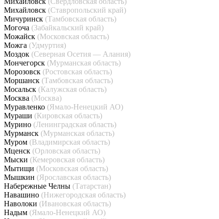
Михайловск
(Свердловская область)
Михайловск
(Ставропольский край)
Мичуринск
(Тамбовская область)
Могоча
(Забайкальский край)
Можайск
(Московская область)
Можга
(Удмуртия)
Моздок
(Северная Осетия — Алания)
Мончегорск
(Мурманская область)
Морозовск
(Ростовская область)
Моршанск
(Тамбовская область)
Мосальск
(Калужская область)
Москва
(Москва)
Муравленко
(Ямало-Ненецкий АО)
Мураши
(Кировская область)
Мурино
(Ленинградская область)
Мурманск
(Мурманская область)
Муром
(Владимирская область)
Мценск
(Орловская область)
Мыски
(Кемеровская область)
Мытищи
(Московская область)
Мышкин
(Ярославская область)
Набережные Челны
(Татарстан)
Навашино
(Нижегородская область)
Наволоки
(Ивановская область)
Надым
(Ямало-Ненецкий АО)