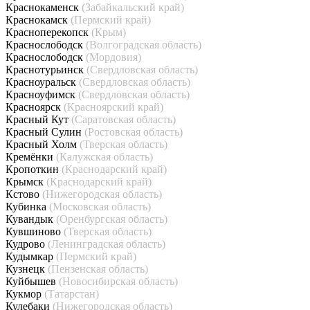
Краснокаменск
(Забайкальский край)
Краснокамск
(Пермский край)
Красноперекопск
(Крым)
Краснослободск
(Волгоградская область)
Краснослободск
(Мордовия)
Краснотурьинск
(Свердловская область)
Красноуральск
(Свердловская область)
Красноуфимск
(Свердловская область)
Красноярск
(Красноярский край)
Красный Кут
(Саратовская область)
Красный Сулин
(Ростовская область)
Красный Холм
(Тверская область)
Кремёнки
(Калужская область)
Кропоткин
(Краснодарский край)
Крымск
(Краснодарский край)
Кстово
(Нижегородская область)
Кубинка
(Московская область)
Кувандык
(Оренбургская область)
Кувшиново
(Тверская область)
Кудрово
(Ленинградская область)
Кудымкар
(Пермский край)
Кузнецк
(Пензенская область)
Куйбышев
(Новосибирская область)
Кукмор
(Татарстан)
Кулебаки
(Нижегородская область)