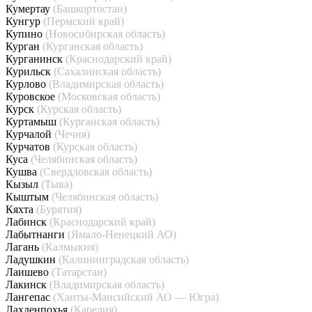
Кумертау
(Башкортостан)
Кунгур
(Пермский край)
Купино
(Новосибирская область)
Курган
(Курганская область)
Курганинск
(Краснодарский край)
Курильск
(Сахалинская область)
Курлово
(Владимирская область)
Куровское
(Московская область)
Курск
(Курская область)
Куртамыш
(Курганская область)
Курчалой
(Чечня)
Курчатов
(Курская область)
Куса
(Челябинская область)
Кушва
(Свердловская область)
Кызыл
(Тыва)
Кыштым
(Челябинская область)
Кяхта
(Бурятия)
Лабинск
(Краснодарский край)
Лабытнанги
(Ямало-Ненецкий АО)
Лагань
(Калмыкия)
Ладушкин
(Калининградская область)
Лаишево
(Татарстан)
Лакинск
(Владимирская область)
Лангепас
(Ханты-Мансийский АО — Югра)
Лахденпохья
(Карелия)