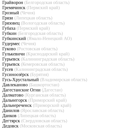
Грайворон
(Белгородская область)
Гремячинск
(Пермский край)
Грозный
(Чечня)
Грязи
(Липецкая область)
Грязовец
(Вологодская область)
Губаха
(Пермский край)
Губкин
(Белгородская область)
Губкинский
(Ямало-Ненецкий АО)
Гудермес
(Чечня)
Гуково
(Ростовская область)
Гулькевичи
(Краснодарский край)
Гурьевск
(Калининградская область)
Гурьевск
(Кемеровская область)
Гусев
(Калининградская область)
Гусиноозёрск
(Бурятия)
Гусь-Хрустальный
(Владимирская область)
Давлеканово
(Башкортостан)
Дагестанские Огни
(Дагестан)
Далматово
(Курганская область)
Дальнегорск
(Приморский край)
Дальнереченск
(Приморский край)
Данилов
(Ярославская область)
Данков
(Липецкая область)
Дегтярск
(Свердловская область)
Дедовск
(Московская область)