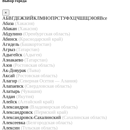
Выбор города
×
А
Б
В
Г
Д
Е
Ж
З
И
Й
К
Л
М
Н
О
П
Р
С
Т
У
Ф
Х
Ц
Ч
Ш
Щ
Э
Ю
Я
Все
Абаза
(Хакасия)
Абакан
(Хакасия)
Абдулино
(Оренбургская область)
Абинск
(Краснодарский край)
Агидель
(Башкортостан)
Агрыз
(Татарстан)
Адыгейск
(Адыгея)
Азнакаево
(Татарстан)
Азов
(Ростовская область)
Ак-Довурак
(Тыва)
Аксай
(Ростовская область)
Алагир
(Северная Осетия — Алания)
Алапаевск
(Свердловская область)
Алатырь
(Чувашия)
Алдан
(Якутия)
Алейск
(Алтайский край)
Александров
(Владимирская область)
Александровск
(Пермский край)
Александровск-Сахалинский
(Сахалинская область)
Алексеевка
(Белгородская область)
Алексин
(Тульская область)