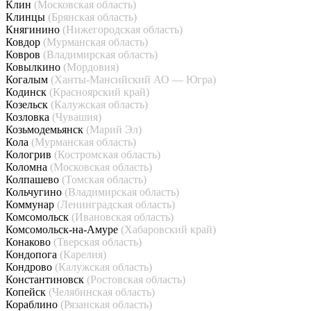
Клин
(Московская область)
Клинцы
(Брянская область)
Княгинино
(Нижегородская область)
Ковдор
(Мурманская область)
Ковров
(Владимирская область)
Ковылкино
(Мордовия)
Когалым
(Ханты-Мансийский АО — Югра)
Кодинск
(Красноярский край)
Козельск
(Калужская область)
Козловка
(Чувашия)
Козьмодемьянск
(Марий Эл)
Кола
(Мурманская область)
Кологрив
(Костромская область)
Коломна
(Московская область)
Колпашево
(Томская область)
Кольчугино
(Владимирская область)
Коммунар
(Ленинградская область)
Комсомольск
(Ивановская область)
Комсомольск-на-Амуре
(Хабаровский край)
Конаково
(Тверская область)
Кондопога
(Карелия)
Кондрово
(Калужская область)
Константиновск
(Ростовская область)
Копейск
(Челябинская область)
Кораблино
(Рязанская область)