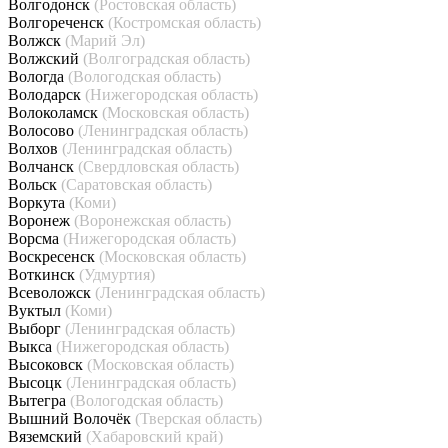
Волгодонск
(Ростовская область)
Волгореченск
(Костромская область)
Волжск
(Марий Эл)
Волжский
(Волгоградская область)
Вологда
(Вологодская область)
Володарск
(Нижегородская область)
Волоколамск
(Московская область)
Волосово
(Ленинградская область)
Волхов
(Ленинградская область)
Волчанск
(Свердловская область)
Вольск
(Саратовская область)
Воркута
(Коми)
Воронеж
(Воронежская область)
Ворсма
(Нижегородская область)
Воскресенск
(Московская область)
Воткинск
(Удмуртия)
Всеволожск
(Ленинградская область)
Вуктыл
(Коми)
Выборг
(Ленинградская область)
Выкса
(Нижегородская область)
Высоковск
(Московская область)
Высоцк
(Ленинградская область)
Вытегра
(Вологодская область)
Вышний Волочёк
(Тверская область)
Вяземский
(Хабаровский край)