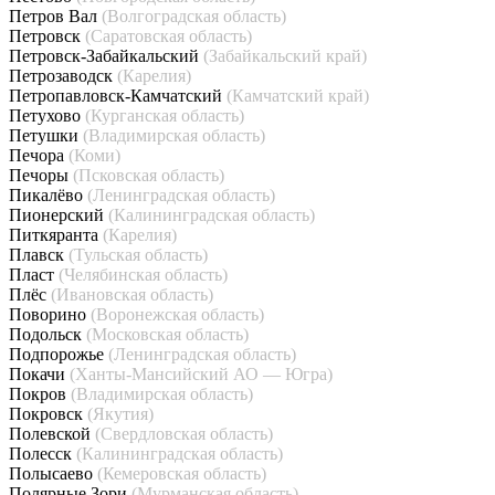
Петров Вал
(Волгоградская область)
Петровск
(Саратовская область)
Петровск-Забайкальский
(Забайкальский край)
Петрозаводск
(Карелия)
Петропавловск-Камчатский
(Камчатский край)
Петухово
(Курганская область)
Петушки
(Владимирская область)
Печора
(Коми)
Печоры
(Псковская область)
Пикалёво
(Ленинградская область)
Пионерский
(Калининградская область)
Питкяранта
(Карелия)
Плавск
(Тульская область)
Пласт
(Челябинская область)
Плёс
(Ивановская область)
Поворино
(Воронежская область)
Подольск
(Московская область)
Подпорожье
(Ленинградская область)
Покачи
(Ханты-Мансийский АО — Югра)
Покров
(Владимирская область)
Покровск
(Якутия)
Полевской
(Свердловская область)
Полесск
(Калининградская область)
Полысаево
(Кемеровская область)
Полярные Зори
(Мурманская область)