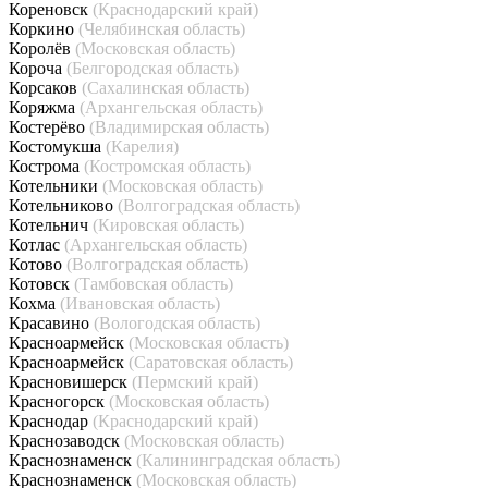
Кореновск
(Краснодарский край)
Коркино
(Челябинская область)
Королёв
(Московская область)
Короча
(Белгородская область)
Корсаков
(Сахалинская область)
Коряжма
(Архангельская область)
Костерёво
(Владимирская область)
Костомукша
(Карелия)
Кострома
(Костромская область)
Котельники
(Московская область)
Котельниково
(Волгоградская область)
Котельнич
(Кировская область)
Котлас
(Архангельская область)
Котово
(Волгоградская область)
Котовск
(Тамбовская область)
Кохма
(Ивановская область)
Красавино
(Вологодская область)
Красноармейск
(Московская область)
Красноармейск
(Саратовская область)
Красновишерск
(Пермский край)
Красногорск
(Московская область)
Краснодар
(Краснодарский край)
Краснозаводск
(Московская область)
Краснознаменск
(Калининградская область)
Краснознаменск
(Московская область)