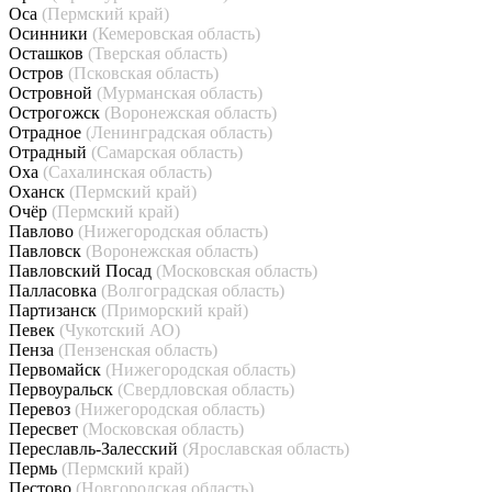
Оса
(Пермский край)
Осинники
(Кемеровская область)
Осташков
(Тверская область)
Остров
(Псковская область)
Островной
(Мурманская область)
Острогожск
(Воронежская область)
Отрадное
(Ленинградская область)
Отрадный
(Самарская область)
Оха
(Сахалинская область)
Оханск
(Пермский край)
Очёр
(Пермский край)
Павлово
(Нижегородская область)
Павловск
(Воронежская область)
Павловский Посад
(Московская область)
Палласовка
(Волгоградская область)
Партизанск
(Приморский край)
Певек
(Чукотский АО)
Пенза
(Пензенская область)
Первомайск
(Нижегородская область)
Первоуральск
(Свердловская область)
Перевоз
(Нижегородская область)
Пересвет
(Московская область)
Переславль-Залесский
(Ярославская область)
Пермь
(Пермский край)
Пестово
(Новгородская область)