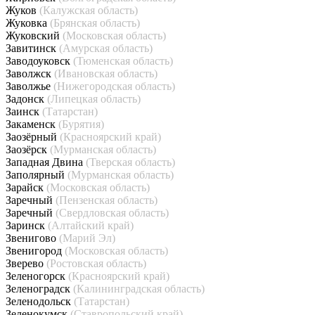
Жуков
(Калужская область)
Жуковка
(Брянская область)
Жуковский
(Московская область)
Завитинск
(Амурская область)
Заводоуковск
(Тюменская область)
Заволжск
(Ивановская область)
Заволжье
(Нижегородская область)
Задонск
(Липецкая область)
Заинск
(Татарстан)
Закаменск
(Бурятия)
Заозёрный
(Красноярский край)
Заозёрск
(Мурманская область)
Западная Двина
(Тверская область)
Заполярный
(Мурманская область)
Зарайск
(Московская область)
Заречный
(Пензенская область)
Заречный
(Свердловская область)
Заринск
(Алтайский край)
Звенигово
(Марий Эл)
Звенигород
(Московская область)
Зверево
(Ростовская область)
Зеленогорск
(Красноярский край)
Зеленоградск
(Калининградская область)
Зеленодольск
(Татарстан)
Зеленокумск
(Ставропольский край)