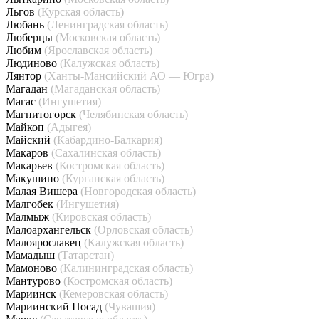
Льгов
(Курская область)
Любань
(Ленинградская область)
Люберцы
(Московская область)
Любим
(Ярославская область)
Людиново
(Калужская область)
Лянтор
(Ханты-Мансийский АО — Югра)
Магадан
(Магаданская область)
Магас
(Ингушетия)
Магнитогорск
(Челябинская область)
Майкоп
(Адыгея)
Майский
(Кабардино-Балкария)
Макаров
(Сахалинская область)
Макарьев
(Костромская область)
Макушино
(Курганская область)
Малая Вишера
(Новгородская область)
Малгобек
(Ингушетия)
Малмыж
(Кировская область)
Малоархангельск
(Орловская область)
Малоярославец
(Калужская область)
Мамадыш
(Татарстан)
Мамоново
(Калининградская область)
Мантурово
(Костромская область)
Мариинск
(Кемеровская область)
Мариинский Посад
(Чувашия)