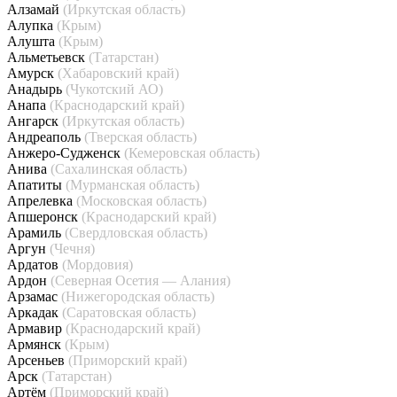
Алзамай
(Иркутская область)
Алупка
(Крым)
Алушта
(Крым)
Альметьевск
(Татарстан)
Амурск
(Хабаровский край)
Анадырь
(Чукотский АО)
Анапа
(Краснодарский край)
Ангарск
(Иркутская область)
Андреаполь
(Тверская область)
Анжеро-Судженск
(Кемеровская область)
Анива
(Сахалинская область)
Апатиты
(Мурманская область)
Апрелевка
(Московская область)
Апшеронск
(Краснодарский край)
Арамиль
(Свердловская область)
Аргун
(Чечня)
Ардатов
(Мордовия)
Ардон
(Северная Осетия — Алания)
Арзамас
(Нижегородская область)
Аркадак
(Саратовская область)
Армавир
(Краснодарский край)
Армянск
(Крым)
Арсеньев
(Приморский край)
Арск
(Татарстан)
Артём
(Приморский край)