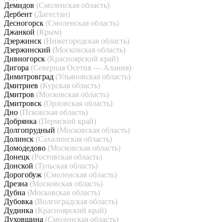
Демидов
(Смоленская область)
Дербент
(Дагестан)
Десногорск
(Смоленская область)
Джанкой
(Крым)
Дзержинск
(Нижегородская область)
Дзержинский
(Московская область)
Дивногорск
(Красноярский край)
Дигора
(Северная Осетия — Алания)
Димитровград
(Ульяновская область)
Дмитриев
(Курская область)
Дмитров
(Московская область)
Дмитровск
(Орловская область)
Дно
(Псковская область)
Добрянка
(Пермский край)
Долгопрудный
(Московская область)
Долинск
(Сахалинская область)
Домодедово
(Московская область)
Донецк
(Ростовская область)
Донской
(Тульская область)
Дорогобуж
(Смоленская область)
Дрезна
(Московская область)
Дубна
(Московская область)
Дубовка
(Волгоградская область)
Дудинка
(Красноярский край)
Духовщина
(Смоленская область)