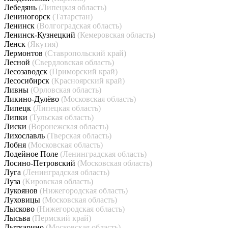
Лебедянь
(Липецкая область)
Лениногорск
(Татарстан)
Ленинск
(Волгоградская область)
Ленинск-Кузнецкий
(Кемеровская область)
Ленск
(Якутия)
Лермонтов
(Ставропольский край)
Лесной
(Свердловская область)
Лесозаводск
(Приморский край)
Лесосибирск
(Красноярский край)
Ливны
(Орловская область)
Ликино-Дулёво
(Московская область)
Липецк
(Липецкая область)
Липки
(Тульская область)
Лиски
(Воронежская область)
Лихославль
(Тверская область)
Лобня
(Московская область)
Лодейное Поле
(Ленинградская область)
Лосино-Петровский
(Московская область)
Луга
(Ленинградская область)
Луза
(Кировская область)
Лукоянов
(Нижегородская область)
Луховицы
(Московская область)
Лысково
(Нижегородская область)
Лысьва
(Пермский край)
Лыткарино
(Московская область)