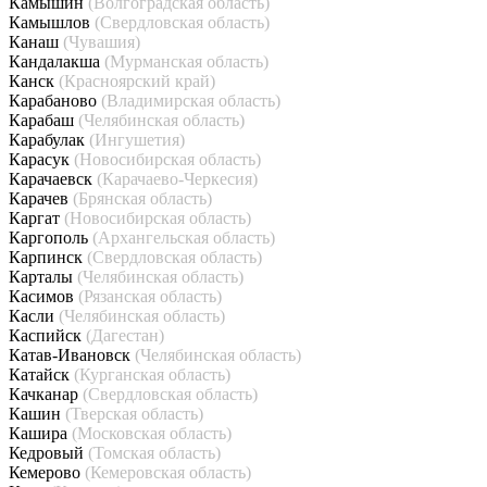
Камышин
(Волгоградская область)
Камышлов
(Свердловская область)
Канаш
(Чувашия)
Кандалакша
(Мурманская область)
Канск
(Красноярский край)
Карабаново
(Владимирская область)
Карабаш
(Челябинская область)
Карабулак
(Ингушетия)
Карасук
(Новосибирская область)
Карачаевск
(Карачаево-Черкесия)
Карачев
(Брянская область)
Каргат
(Новосибирская область)
Каргополь
(Архангельская область)
Карпинск
(Свердловская область)
Карталы
(Челябинская область)
Касимов
(Рязанская область)
Касли
(Челябинская область)
Каспийск
(Дагестан)
Катав-Ивановск
(Челябинская область)
Катайск
(Курганская область)
Качканар
(Свердловская область)
Кашин
(Тверская область)
Кашира
(Московская область)
Кедровый
(Томская область)
Кемерово
(Кемеровская область)