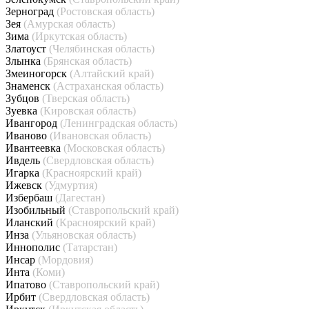
Зерноград
(Ростовская область)
Зея
(Амурская область)
Зима
(Иркутская область)
Златоуст
(Челябинская область)
Злынка
(Брянская область)
Змеиногорск
(Алтайский край)
Знаменск
(Астраханская область)
Зубцов
(Тверская область)
Зуевка
(Кировская область)
Ивангород
(Ленинградская область)
Иваново
(Ивановская область)
Ивантеевка
(Московская область)
Ивдель
(Свердловская область)
Игарка
(Красноярский край)
Ижевск
(Удмуртия)
Избербаш
(Дагестан)
Изобильный
(Ставропольский край)
Иланский
(Красноярский край)
Инза
(Ульяновская область)
Иннополис
(Татарстан)
Инсар
(Мордовия)
Инта
(Коми)
Ипатово
(Ставропольский край)
Ирбит
(Свердловская область)