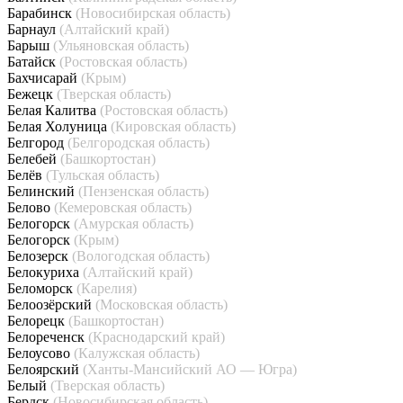
Барабинск
(Новосибирская область)
Барнаул
(Алтайский край)
Барыш
(Ульяновская область)
Батайск
(Ростовская область)
Бахчисарай
(Крым)
Бежецк
(Тверская область)
Белая Калитва
(Ростовская область)
Белая Холуница
(Кировская область)
Белгород
(Белгородская область)
Белебей
(Башкортостан)
Белёв
(Тульская область)
Белинский
(Пензенская область)
Белово
(Кемеровская область)
Белогорск
(Амурская область)
Белогорск
(Крым)
Белозерск
(Вологодская область)
Белокуриха
(Алтайский край)
Беломорск
(Карелия)
Белоозёрский
(Московская область)
Белорецк
(Башкортостан)
Белореченск
(Краснодарский край)
Белоусово
(Калужская область)
Белоярский
(Ханты-Мансийский АО — Югра)
Белый
(Тверская область)
Бердск
(Новосибирская область)