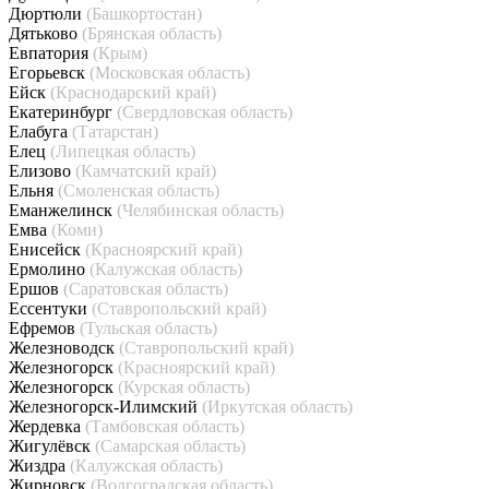
Дюртюли
(Башкортостан)
Дятьково
(Брянская область)
Евпатория
(Крым)
Егорьевск
(Московская область)
Ейск
(Краснодарский край)
Екатеринбург
(Свердловская область)
Елабуга
(Татарстан)
Елец
(Липецкая область)
Елизово
(Камчатский край)
Ельня
(Смоленская область)
Еманжелинск
(Челябинская область)
Емва
(Коми)
Енисейск
(Красноярский край)
Ермолино
(Калужская область)
Ершов
(Саратовская область)
Ессентуки
(Ставропольский край)
Ефремов
(Тульская область)
Железноводск
(Ставропольский край)
Железногорск
(Красноярский край)
Железногорск
(Курская область)
Железногорск-Илимский
(Иркутская область)
Жердевка
(Тамбовская область)
Жигулёвск
(Самарская область)
Жиздра
(Калужская область)
Жирновск
(Волгоградская область)