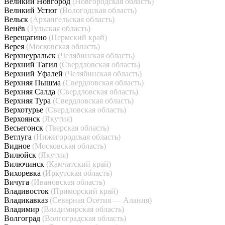
Великий Новгород
(Новгородская область)
Великий Устюг
(Вологодская область)
Вельск
(Архангельская область)
Венёв
(Тульская область)
Верещагино
(Пермский край)
Верея
(Московская область)
Верхнеуральск
(Челябинская область)
Верхний Тагил
(Свердловская область)
Верхний Уфалей
(Челябинская область)
Верхняя Пышма
(Свердловская область)
Верхняя Салда
(Свердловская область)
Верхняя Тура
(Свердловская область)
Верхотурье
(Свердловская область)
Верхоянск
(Якутия)
Весьегонск
(Тверская область)
Ветлуга
(Нижегородская область)
Видное
(Московская область)
Вилюйск
(Якутия)
Вилючинск
(Камчатский край)
Вихоревка
(Иркутская область)
Вичуга
(Ивановская область)
Владивосток
(Приморский край)
Владикавказ
(Северная Осетия — Алания)
Владимир
(Владимирская область)
Волгоград
(Волгоградская область)