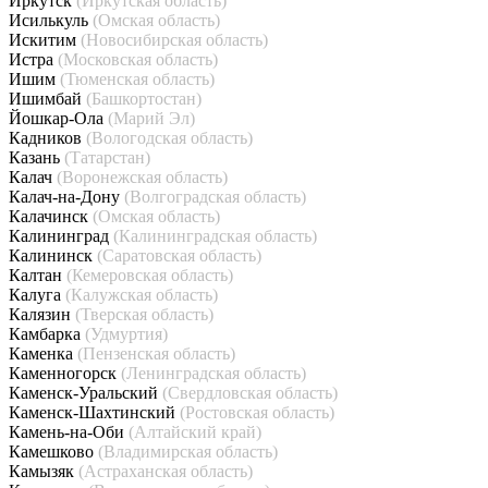
Иркутск
(Иркутская область)
Исилькуль
(Омская область)
Искитим
(Новосибирская область)
Истра
(Московская область)
Ишим
(Тюменская область)
Ишимбай
(Башкортостан)
Йошкар-Ола
(Марий Эл)
Кадников
(Вологодская область)
Казань
(Татарстан)
Калач
(Воронежская область)
Калач-на-Дону
(Волгоградская область)
Калачинск
(Омская область)
Калининград
(Калининградская область)
Калининск
(Саратовская область)
Калтан
(Кемеровская область)
Калуга
(Калужская область)
Калязин
(Тверская область)
Камбарка
(Удмуртия)
Каменка
(Пензенская область)
Каменногорск
(Ленинградская область)
Каменск-Уральский
(Свердловская область)
Каменск-Шахтинский
(Ростовская область)
Камень-на-Оби
(Алтайский край)
Камешково
(Владимирская область)
Камызяк
(Астраханская область)