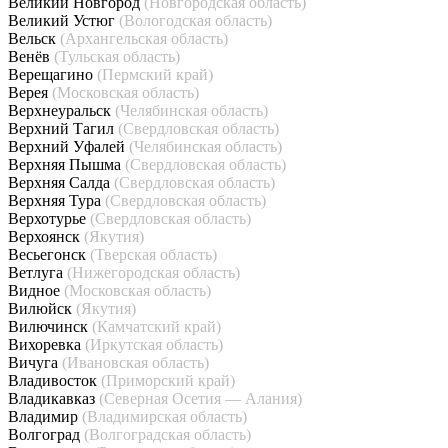
Великий Новгород
(Новгородская область)
Великий Устюг
(Вологодская область)
Вельск
(Архангельская область)
Венёв
(Тульская область)
Верещагино
(Пермский край)
Верея
(Московская область)
Верхнеуральск
(Челябинская область)
Верхний Тагил
(Свердловская область)
Верхний Уфалей
(Челябинская область)
Верхняя Пышма
(Свердловская область)
Верхняя Салда
(Свердловская область)
Верхняя Тура
(Свердловская область)
Верхотурье
(Свердловская область)
Верхоянск
(Якутия)
Весьегонск
(Тверская область)
Ветлуга
(Нижегородская область)
Видное
(Московская область)
Вилюйск
(Якутия)
Вилючинск
(Камчатский край)
Вихоревка
(Иркутская область)
Вичуга
(Ивановская область)
Владивосток
(Приморский край)
Владикавказ
(Северная Осетия — Алания)
Владимир
(Владимирская область)
Волгоград
(Волгоградская область)