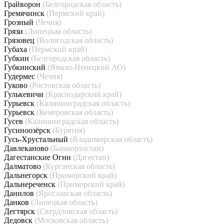
Грайворон
(Белгородская область)
Гремячинск
(Пермский край)
Грозный
(Чечня)
Грязи
(Липецкая область)
Грязовец
(Вологодская область)
Губаха
(Пермский край)
Губкин
(Белгородская область)
Губкинский
(Ямало-Ненецкий АО)
Гудермес
(Чечня)
Гуково
(Ростовская область)
Гулькевичи
(Краснодарский край)
Гурьевск
(Калининградская область)
Гурьевск
(Кемеровская область)
Гусев
(Калининградская область)
Гусиноозёрск
(Бурятия)
Гусь-Хрустальный
(Владимирская область)
Давлеканово
(Башкортостан)
Дагестанские Огни
(Дагестан)
Далматово
(Курганская область)
Дальнегорск
(Приморский край)
Дальнереченск
(Приморский край)
Данилов
(Ярославская область)
Данков
(Липецкая область)
Дегтярск
(Свердловская область)
Дедовск
(Московская область)