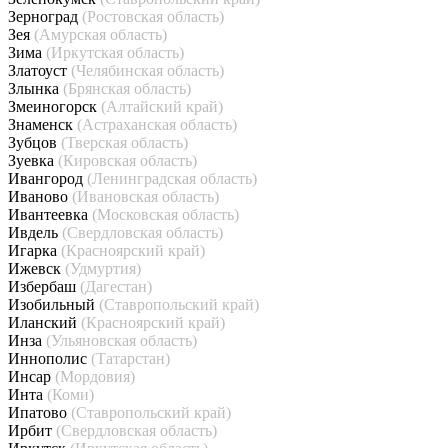
Зерноград
(Ростовская область)
Зея
(Амурская область)
Зима
(Иркутская область)
Златоуст
(Челябинская область)
Злынка
(Брянская область)
Змеиногорск
(Алтайский край)
Знаменск
(Астраханская область)
Зубцов
(Тверская область)
Зуевка
(Кировская область)
Ивангород
(Ленинградская область)
Иваново
(Ивановская область)
Ивантеевка
(Московская область)
Ивдель
(Свердловская область)
Игарка
(Красноярский край)
Ижевск
(Удмуртия)
Избербаш
(Дагестан)
Изобильный
(Ставропольский край)
Иланский
(Красноярский край)
Инза
(Ульяновская область)
Иннополис
(Татарстан)
Инсар
(Мордовия)
Инта
(Коми)
Ипатово
(Ставропольский край)
Ирбит
(Свердловская область)