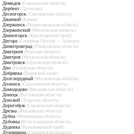
Демидов
(Смоленская область)
Дербент
(Дагестан)
Десногорск
(Смоленская область)
Джанкой
(Крым)
Дзержинск
(Нижегородская область)
Дзержинский
(Московская область)
Дивногорск
(Красноярский край)
Дигора
(Северная Осетия — Алания)
Димитровград
(Ульяновская область)
Дмитриев
(Курская область)
Дмитров
(Московская область)
Дмитровск
(Орловская область)
Дно
(Псковская область)
Добрянка
(Пермский край)
Долгопрудный
(Московская область)
Долинск
(Сахалинская область)
Домодедово
(Московская область)
Донецк
(Ростовская область)
Донской
(Тульская область)
Дорогобуж
(Смоленская область)
Дрезна
(Московская область)
Дубна
(Московская область)
Дубовка
(Волгоградская область)
Дудинка
(Красноярский край)
Духовщина
(Смоленская область)