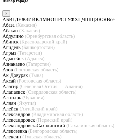
Выбор города
×
А
Б
В
Г
Д
Е
Ж
З
И
Й
К
Л
М
Н
О
П
Р
С
Т
У
Ф
Х
Ц
Ч
Ш
Щ
Э
Ю
Я
Все
Абаза
(Хакасия)
Абакан
(Хакасия)
Абдулино
(Оренбургская область)
Абинск
(Краснодарский край)
Агидель
(Башкортостан)
Агрыз
(Татарстан)
Адыгейск
(Адыгея)
Азнакаево
(Татарстан)
Азов
(Ростовская область)
Ак-Довурак
(Тыва)
Аксай
(Ростовская область)
Алагир
(Северная Осетия — Алания)
Алапаевск
(Свердловская область)
Алатырь
(Чувашия)
Алдан
(Якутия)
Алейск
(Алтайский край)
Александров
(Владимирская область)
Александровск
(Пермский край)
Александровск-Сахалинский
(Сахалинская область)
Алексеевка
(Белгородская область)
Алексин
(Тульская область)