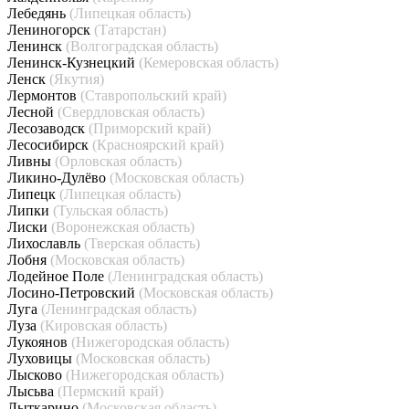
Лебедянь
(Липецкая область)
Лениногорск
(Татарстан)
Ленинск
(Волгоградская область)
Ленинск-Кузнецкий
(Кемеровская область)
Ленск
(Якутия)
Лермонтов
(Ставропольский край)
Лесной
(Свердловская область)
Лесозаводск
(Приморский край)
Лесосибирск
(Красноярский край)
Ливны
(Орловская область)
Ликино-Дулёво
(Московская область)
Липецк
(Липецкая область)
Липки
(Тульская область)
Лиски
(Воронежская область)
Лихославль
(Тверская область)
Лобня
(Московская область)
Лодейное Поле
(Ленинградская область)
Лосино-Петровский
(Московская область)
Луга
(Ленинградская область)
Луза
(Кировская область)
Лукоянов
(Нижегородская область)
Луховицы
(Московская область)
Лысково
(Нижегородская область)
Лысьва
(Пермский край)
Лыткарино
(Московская область)