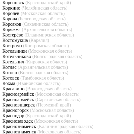
Кореновск
(Краснодарский край)
Коркино
(Челябинская область)
Королёв
(Московская область)
Короча
(Белгородская область)
Корсаков
(Сахалинская область)
Коряжма
(Архангельская область)
Костерёво
(Владимирская область)
Костомукша
(Карелия)
Кострома
(Костромская область)
Котельники
(Московская область)
Котельниково
(Волгоградская область)
Котельнич
(Кировская область)
Котлас
(Архангельская область)
Котово
(Волгоградская область)
Котовск
(Тамбовская область)
Кохма
(Ивановская область)
Красавино
(Вологодская область)
Красноармейск
(Московская область)
Красноармейск
(Саратовская область)
Красновишерск
(Пермский край)
Красногорск
(Московская область)
Краснодар
(Краснодарский край)
Краснозаводск
(Московская область)
Краснознаменск
(Калининградская область)
Краснознаменск
(Московская область)