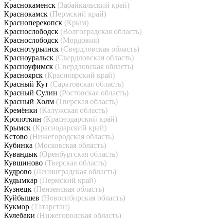
Краснокаменск
(Забайкальский край)
Краснокамск
(Пермский край)
Красноперекопск
(Крым)
Краснослободск
(Волгоградская область)
Краснослободск
(Мордовия)
Краснотурьинск
(Свердловская область)
Красноуральск
(Свердловская область)
Красноуфимск
(Свердловская область)
Красноярск
(Красноярский край)
Красный Кут
(Саратовская область)
Красный Сулин
(Ростовская область)
Красный Холм
(Тверская область)
Кремёнки
(Калужская область)
Кропоткин
(Краснодарский край)
Крымск
(Краснодарский край)
Кстово
(Нижегородская область)
Кубинка
(Московская область)
Кувандык
(Оренбургская область)
Кувшиново
(Тверская область)
Кудрово
(Ленинградская область)
Кудымкар
(Пермский край)
Кузнецк
(Пензенская область)
Куйбышев
(Новосибирская область)
Кукмор
(Татарстан)
Кулебаки
(Нижегородская область)