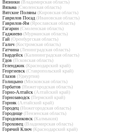
Вязники
(Владимирская область)
Вязьма
(Смоленская область)
Вятские Поляны
(Кировская область)
Гаврилов Посад
(Ивановская область)
Гаврилов-Ям
(Ярославская область)
Гагарин
(Смоленская область)
Гаджиево
(Мурманская область)
Гай
(Оренбургская область)
Галич
(Костромская область)
Гатчина
(Ленинградская область)
Гвардейск
(Калининградская область)
Гдов
(Псковская область)
Геленджик
(Краснодарский край)
Георгиевск
(Ставропольский край)
Глазов
(Удмуртия)
Голицыно
(Московская область)
Горбатов
(Нижегородская область)
Горно-Алтайск
(Алтайский край)
Горнозаводск
(Пермский край)
Горняк
(Алтайский край)
Городец
(Нижегородская область)
Городище
(Пензенская область)
Городовиковск
(Калмыкия)
Гороховец
(Владимирская область)
Горячий Ключ
(Краснодарский край)