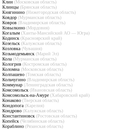
Клин
(Московская область)
Клинцы
(Брянская область)
Княгинино
(Нижегородская область)
Ковдор
(Мурманская область)
Ковров
(Владимирская область)
Ковылкино
(Мордовия)
Когалым
(Ханты-Мансийский АО — Югра)
Кодинск
(Красноярский край)
Козельск
(Калужская область)
Козловка
(Чувашия)
Козьмодемьянск
(Марий Эл)
Кола
(Мурманская область)
Кологрив
(Костромская область)
Коломна
(Московская область)
Колпашево
(Томская область)
Кольчугино
(Владимирская область)
Коммунар
(Ленинградская область)
Комсомольск
(Ивановская область)
Комсомольск-на-Амуре
(Хабаровский край)
Конаково
(Тверская область)
Кондопога
(Карелия)
Кондрово
(Калужская область)
Константиновск
(Ростовская область)
Копейск
(Челябинская область)
Кораблино
(Рязанская область)