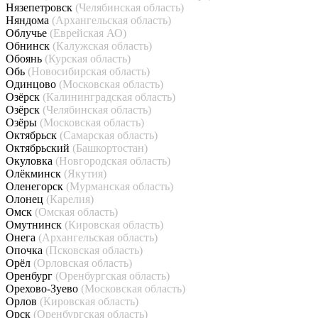
Нязепетровск
(Челябинская область)
Няндома
(Архангельская область)
Облучье
(Еврейская АО)
Обнинск
(Калужская область)
Обоянь
(Курская область)
Обь
(Новосибирская область)
Одинцово
(Московская область)
Озёрск
(Калининградская область)
Озёрск
(Челябинская область)
Озёры
(Московская область)
Октябрьск
(Самарская область)
Октябрьский
(Башкортостан)
Окуловка
(Новгородская область)
Олёкминск
(Якутия)
Оленегорск
(Мурманская область)
Олонец
(Карелия)
Омск
(Омская область)
Омутнинск
(Кировская область)
Онега
(Архангельская область)
Опочка
(Псковская область)
Орёл
(Орловская область)
Оренбург
(Оренбургская область)
Орехово-Зуево
(Московская область)
Орлов
(Кировская область)
Орск
(Оренбургская область)