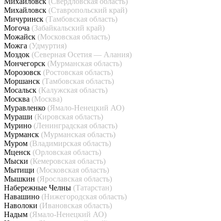
Михайловск
(Свердловская область)
Михайловск
(Ставропольский край)
Мичуринск
(Тамбовская область)
Могоча
(Забайкальский край)
Можайск
(Московская область)
Можга
(Удмуртия)
Моздок
(Северная Осетия — Алания)
Мончегорск
(Мурманская область)
Морозовск
(Ростовская область)
Моршанск
(Тамбовская область)
Мосальск
(Калужская область)
Москва
(Москва)
Муравленко
(Ямало-Ненецкий АО)
Мураши
(Кировская область)
Мурино
(Ленинградская область)
Мурманск
(Мурманская область)
Муром
(Владимирская область)
Мценск
(Орловская область)
Мыски
(Кемеровская область)
Мытищи
(Московская область)
Мышкин
(Ярославская область)
Набережные Челны
(Татарстан)
Навашино
(Нижегородская область)
Наволоки
(Ивановская область)
Надым
(Ямало-Ненецкий АО)