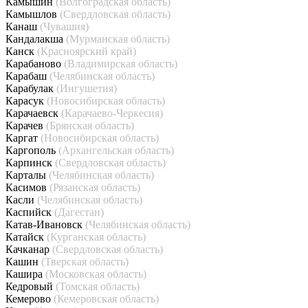
Камышин
(Волгоградская область)
Камышлов
(Свердловская область)
Канаш
(Чувашия)
Кандалакша
(Мурманская область)
Канск
(Красноярский край)
Карабаново
(Владимирская область)
Карабаш
(Челябинская область)
Карабулак
(Ингушетия)
Карасук
(Новосибирская область)
Карачаевск
(Карачаево-Черкесия)
Карачев
(Брянская область)
Каргат
(Новосибирская область)
Каргополь
(Архангельская область)
Карпинск
(Свердловская область)
Карталы
(Челябинская область)
Касимов
(Рязанская область)
Касли
(Челябинская область)
Каспийск
(Дагестан)
Катав-Ивановск
(Челябинская область)
Катайск
(Курганская область)
Качканар
(Свердловская область)
Кашин
(Тверская область)
Кашира
(Московская область)
Кедровый
(Томская область)
Кемерово
(Кемеровская область)