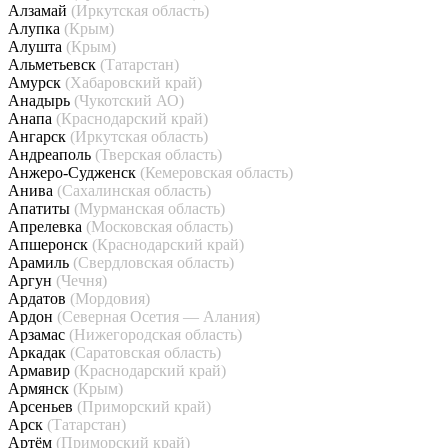
Алзамай
(Иркутская область)
Алупка
(Крым)
Алушта
(Крым)
Альметьевск
(Татарстан)
Амурск
(Хабаровский край)
Анадырь
(Чукотский АО)
Анапа
(Краснодарский край)
Ангарск
(Иркутская область)
Андреаполь
(Тверская область)
Анжеро-Судженск
(Кемеровская область)
Анива
(Сахалинская область)
Апатиты
(Мурманская область)
Апрелевка
(Московская область)
Апшеронск
(Краснодарский край)
Арамиль
(Свердловская область)
Аргун
(Чечня)
Ардатов
(Мордовия)
Ардон
(Северная Осетия — Алания)
Арзамас
(Нижегородская область)
Аркадак
(Саратовская область)
Армавир
(Краснодарский край)
Армянск
(Крым)
Арсеньев
(Приморский край)
Арск
(Татарстан)
Артём
(Приморский край)