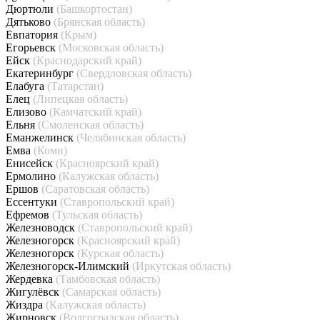
Дюртюли
(Башкортостан)
Дятьково
(Брянская область)
Евпатория
(Крым)
Егорьевск
(Московская область)
Ейск
(Краснодарский край)
Екатеринбург
(Свердловская область)
Елабуга
(Татарстан)
Елец
(Липецкая область)
Елизово
(Камчатский край)
Ельня
(Смоленская область)
Еманжелинск
(Челябинская область)
Емва
(Коми)
Енисейск
(Красноярский край)
Ермолино
(Калужская область)
Ершов
(Саратовская область)
Ессентуки
(Ставропольский край)
Ефремов
(Тульская область)
Железноводск
(Ставропольский край)
Железногорск
(Красноярский край)
Железногорск
(Курская область)
Железногорск-Илимский
(Иркутская область)
Жердевка
(Тамбовская область)
Жигулёвск
(Самарская область)
Жиздра
(Калужская область)
Жирновск
(Волгоградская область)