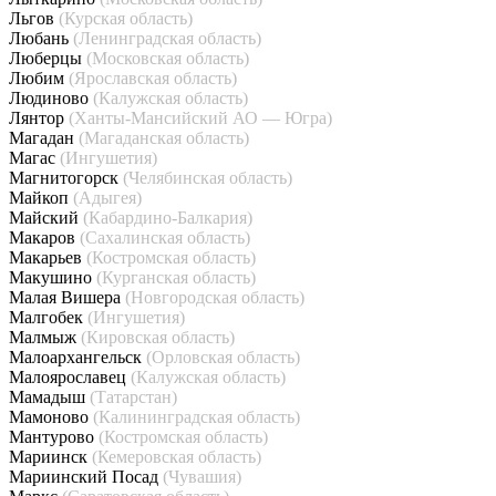
Льгов
(Курская область)
Любань
(Ленинградская область)
Люберцы
(Московская область)
Любим
(Ярославская область)
Людиново
(Калужская область)
Лянтор
(Ханты-Мансийский АО — Югра)
Магадан
(Магаданская область)
Магас
(Ингушетия)
Магнитогорск
(Челябинская область)
Майкоп
(Адыгея)
Майский
(Кабардино-Балкария)
Макаров
(Сахалинская область)
Макарьев
(Костромская область)
Макушино
(Курганская область)
Малая Вишера
(Новгородская область)
Малгобек
(Ингушетия)
Малмыж
(Кировская область)
Малоархангельск
(Орловская область)
Малоярославец
(Калужская область)
Мамадыш
(Татарстан)
Мамоново
(Калининградская область)
Мантурово
(Костромская область)
Мариинск
(Кемеровская область)
Мариинский Посад
(Чувашия)