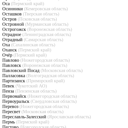
Оса
(Пермский край)
Осинники
(Кемеровская область)
Осташков
(Тверская область)
Остров
(Псковская область)
Островной
(Мурманская область)
Острогожск
(Воронежская область)
Отрадное
(Ленинградская область)
Отрадный
(Самарская область)
Оха
(Сахалинская область)
Оханск
(Пермский край)
Очёр
(Пермский край)
Павлово
(Нижегородская область)
Павловск
(Воронежская область)
Павловский Посад
(Московская область)
Палласовка
(Волгоградская область)
Партизанск
(Приморский край)
Певек
(Чукотский АО)
Пенза
(Пензенская область)
Первомайск
(Нижегородская область)
Первоуральск
(Свердловская область)
Перевоз
(Нижегородская область)
Пересвет
(Московская область)
Переславль-Залесский
(Ярославская область)
Пермь
(Пермский край)
Пестово
(Новгородская область)