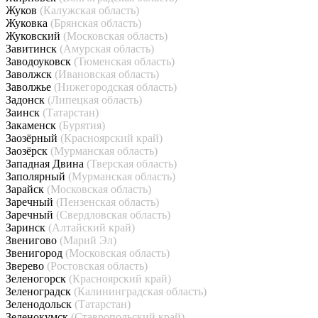
Жуков
(Калужская область)
Жуковка
(Брянская область)
Жуковский
(Московская область)
Завитинск
(Амурская область)
Заводоуковск
(Тюменская область)
Заволжск
(Ивановская область)
Заволжье
(Нижегородская область)
Задонск
(Липецкая область)
Заинск
(Татарстан)
Закаменск
(Бурятия)
Заозёрный
(Красноярский край)
Заозёрск
(Мурманская область)
Западная Двина
(Тверская область)
Заполярный
(Мурманская область)
Зарайск
(Московская область)
Заречный
(Пензенская область)
Заречный
(Свердловская область)
Заринск
(Алтайский край)
Звенигово
(Марий Эл)
Звенигород
(Московская область)
Зверево
(Ростовская область)
Зеленогорск
(Красноярский край)
Зеленоградск
(Калининградская область)
Зеленодольск
(Татарстан)
Зеленокумск
(Ставропольский край)