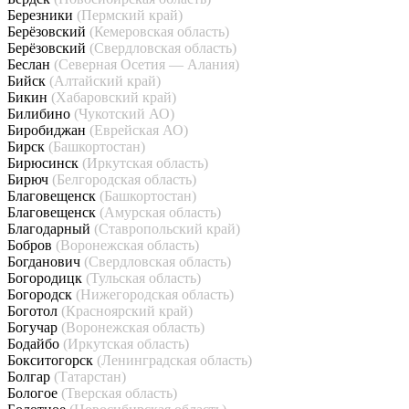
Березники
(Пермский край)
Берёзовский
(Кемеровская область)
Берёзовский
(Свердловская область)
Беслан
(Северная Осетия — Алания)
Бийск
(Алтайский край)
Бикин
(Хабаровский край)
Билибино
(Чукотский АО)
Биробиджан
(Еврейская АО)
Бирск
(Башкортостан)
Бирюсинск
(Иркутская область)
Бирюч
(Белгородская область)
Благовещенск
(Башкортостан)
Благовещенск
(Амурская область)
Благодарный
(Ставропольский край)
Бобров
(Воронежская область)
Богданович
(Свердловская область)
Богородицк
(Тульская область)
Богородск
(Нижегородская область)
Боготол
(Красноярский край)
Богучар
(Воронежская область)
Бодайбо
(Иркутская область)
Бокситогорск
(Ленинградская область)
Болгар
(Татарстан)
Бологое
(Тверская область)