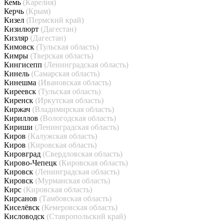
Кемь
(Карелия)
Керчь
(Крым)
Кизел
(Пермский край)
Кизилюрт
(Дагестан)
Кизляр
(Дагестан)
Кимовск
(Тульская область)
Кимры
(Тверская область)
Кингисепп
(Ленинградская область)
Кинель
(Самарская область)
Кинешма
(Ивановская область)
Киреевск
(Тульская область)
Киренск
(Иркутская область)
Киржач
(Владимирская область)
Кириллов
(Вологодская область)
Кириши
(Ленинградская область)
Киров
(Калужская область)
Киров
(Кировская область)
Кировград
(Свердловская область)
Кирово-Чепецк
(Кировская область)
Кировск
(Ленинградская область)
Кировск
(Мурманская область)
Кирс
(Кировская область)
Кирсанов
(Тамбовская область)
Киселёвск
(Кемеровская область)
Кисловодск
(Ставропольский край)