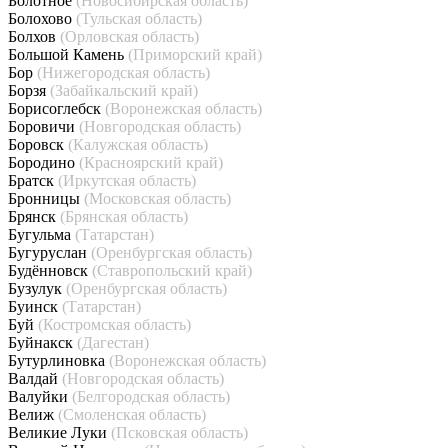
Болотное
(Новосибирская область)
Болохово
(Тульская область)
Болхов
(Орловская область)
Большой Камень
(Приморский край)
Бор
(Нижегородская область)
Борзя
(Забайкальский край)
Борисоглебск
(Воронежская область)
Боровичи
(Новгородская область)
Боровск
(Калужская область)
Бородино
(Красноярский край)
Братск
(Иркутская область)
Бронницы
(Московская область)
Брянск
(Брянская область)
Бугульма
(Татарстан)
Бугуруслан
(Оренбургская область)
Будённовск
(Ставропольский край)
Бузулук
(Оренбургская область)
Буинск
(Татарстан)
Буй
(Костромская область)
Буйнакск
(Дагестан)
Бутурлиновка
(Воронежская область)
Валдай
(Новгородская область)
Валуйки
(Белгородская область)
Велиж
(Смоленская область)
Великие Луки
(Псковская область)