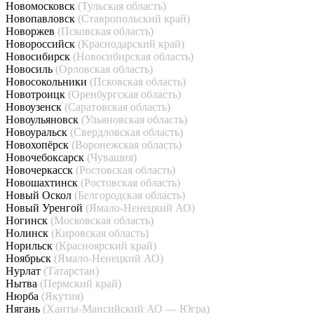
Новомосковск
(Тульская область)
Новопавловск
(Ставропольский край)
Новоржев
(Псковская область)
Новороссийск
(Краснодарский край)
Новосибирск
(Новосибирская область)
Новосиль
(Орловская область)
Новосокольники
(Псковская область)
Новотроицк
(Оренбургская область)
Новоузенск
(Саратовская область)
Новоульяновск
(Ульяновская область)
Новоуральск
(Свердловская область)
Новохопёрск
(Воронежская область)
Новочебоксарск
(Чувашия)
Новочеркасск
(Ростовская область)
Новошахтинск
(Ростовская область)
Новый Оскол
(Белгородская область)
Новый Уренгой
(Ямало-Ненецкий АО)
Ногинск
(Московская область)
Нолинск
(Кировская область)
Норильск
(Красноярский край)
Ноябрьск
(Ямало-Ненецкий АО)
Нурлат
(Татарстан)
Нытва
(Пермский край)
Нюрба
(Якутия)
Нягань
(Ханты-Мансийский АО — Югра)