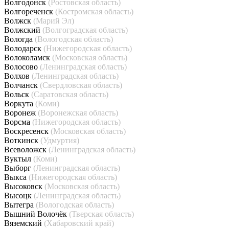
Волгодонск
(Ростовская область)
Волгореченск
(Костромская область)
Волжск
(Марий Эл)
Волжский
(Волгоградская область)
Вологда
(Вологодская область)
Володарск
(Нижегородская область)
Волоколамск
(Московская область)
Волосово
(Ленинградская область)
Волхов
(Ленинградская область)
Волчанск
(Свердловская область)
Вольск
(Саратовская область)
Воркута
(Коми)
Воронеж
(Воронежская область)
Ворсма
(Нижегородская область)
Воскресенск
(Московская область)
Воткинск
(Удмуртия)
Всеволожск
(Ленинградская область)
Вуктыл
(Коми)
Выборг
(Ленинградская область)
Выкса
(Нижегородская область)
Высоковск
(Московская область)
Высоцк
(Ленинградская область)
Вытегра
(Вологодская область)
Вышний Волочёк
(Тверская область)
Вяземский
(Хабаровский край)