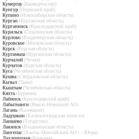
Кумертау
(Башкортостан)
Кунгур
(Пермский край)
Купино
(Новосибирская область)
Курган
(Курганская область)
Курганинск
(Краснодарский край)
Курильск
(Сахалинская область)
Курлово
(Владимирская область)
Куровское
(Московская область)
Курск
(Курская область)
Куртамыш
(Курганская область)
Курчалой
(Чечня)
Курчатов
(Курская область)
Куса
(Челябинская область)
Кушва
(Свердловская область)
Кызыл
(Тыва)
Кыштым
(Челябинская область)
Кяхта
(Бурятия)
Лабинск
(Краснодарский край)
Лабытнанги
(Ямало-Ненецкий АО)
Лагань
(Калмыкия)
Ладушкин
(Калининградская область)
Лаишево
(Татарстан)
Лакинск
(Владимирская область)
Лангепас
(Ханты-Мансийский АО — Югра)
Лахденпохья
(Карелия)