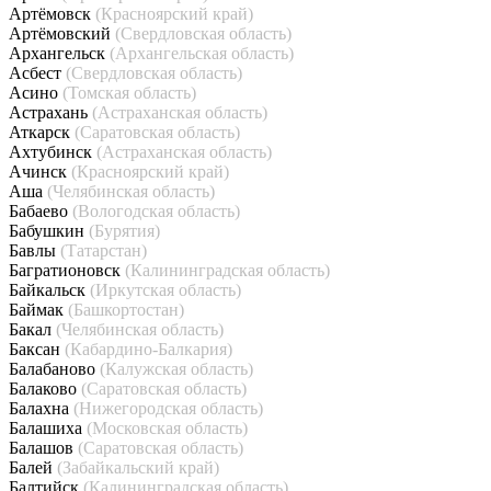
Артёмовск
(Красноярский край)
Артёмовский
(Свердловская область)
Архангельск
(Архангельская область)
Асбест
(Свердловская область)
Асино
(Томская область)
Астрахань
(Астраханская область)
Аткарск
(Саратовская область)
Ахтубинск
(Астраханская область)
Ачинск
(Красноярский край)
Аша
(Челябинская область)
Бабаево
(Вологодская область)
Бабушкин
(Бурятия)
Бавлы
(Татарстан)
Багратионовск
(Калининградская область)
Байкальск
(Иркутская область)
Баймак
(Башкортостан)
Бакал
(Челябинская область)
Баксан
(Кабардино-Балкария)
Балабаново
(Калужская область)
Балаково
(Саратовская область)
Балахна
(Нижегородская область)
Балашиха
(Московская область)
Балашов
(Саратовская область)
Балей
(Забайкальский край)
Балтийск
(Калининградская область)