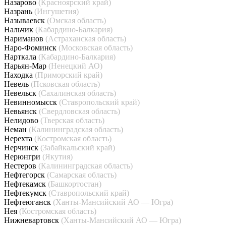
Назарово
(Красноярский край)
Назрань
(Ингушетия)
Называевск
(Омская область)
Нальчик
(Кабардино-Балкария)
Нариманов
(Астраханская область)
Наро-Фоминск
(Московская область)
Нарткала
(Кабардино-Балкария)
Нарьян-Мар
(Ненецкий АО)
Находка
(Приморский край)
Невель
(Псковская область)
Невельск
(Сахалинская область)
Невинномысск
(Ставропольский край)
Невьянск
(Свердловская область)
Нелидово
(Тверская область)
Неман
(Калининградская область)
Нерехта
(Костромская область)
Нерчинск
(Забайкальский край)
Нерюнгри
(Якутия)
Нестеров
(Калининградская область)
Нефтегорск
(Самарская область)
Нефтекамск
(Башкортостан)
Нефтекумск
(Ставропольский край)
Нефтеюганск
(Ханты-Мансийский АО — Югра)
Нея
(Костромская область)
Нижневартовск
(Ханты-Мансийский АО — Югра)