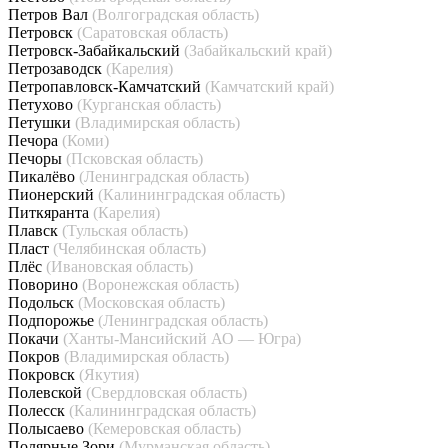
Петров Вал
(Волгоградская область)
Петровск
(Саратовская область)
Петровск-Забайкальский
(Забайкальский край)
Петрозаводск
(Карелия)
Петропавловск-Камчатский
(Камчатский край)
Петухово
(Курганская область)
Петушки
(Владимирская область)
Печора
(Коми)
Печоры
(Псковская область)
Пикалёво
(Ленинградская область)
Пионерский
(Калининградская область)
Питкяранта
(Карелия)
Плавск
(Тульская область)
Пласт
(Челябинская область)
Плёс
(Ивановская область)
Поворино
(Воронежская область)
Подольск
(Московская область)
Подпорожье
(Ленинградская область)
Покачи
(Ханты-Мансийский АО — Югра)
Покров
(Владимирская область)
Покровск
(Якутия)
Полевской
(Свердловская область)
Полесск
(Калининградская область)
Полысаево
(Кемеровская область)
Полярные Зори
(Мурманская область)