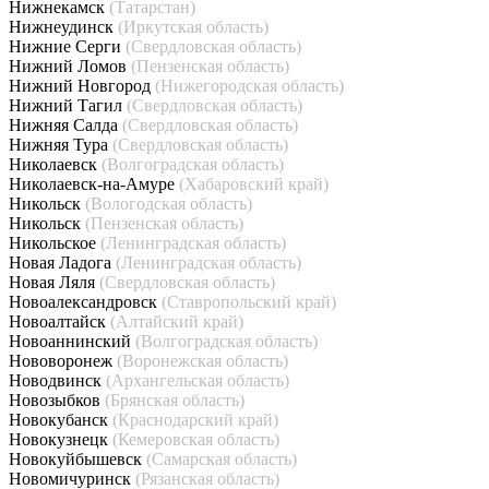
Нижнекамск
(Татарстан)
Нижнеудинск
(Иркутская область)
Нижние Серги
(Свердловская область)
Нижний Ломов
(Пензенская область)
Нижний Новгород
(Нижегородская область)
Нижний Тагил
(Свердловская область)
Нижняя Салда
(Свердловская область)
Нижняя Тура
(Свердловская область)
Николаевск
(Волгоградская область)
Николаевск-на-Амуре
(Хабаровский край)
Никольск
(Вологодская область)
Никольск
(Пензенская область)
Никольское
(Ленинградская область)
Новая Ладога
(Ленинградская область)
Новая Ляля
(Свердловская область)
Новоалександровск
(Ставропольский край)
Новоалтайск
(Алтайский край)
Новоаннинский
(Волгоградская область)
Нововоронеж
(Воронежская область)
Новодвинск
(Архангельская область)
Новозыбков
(Брянская область)
Новокубанск
(Краснодарский край)
Новокузнецк
(Кемеровская область)
Новокуйбышевск
(Самарская область)
Новомичуринск
(Рязанская область)