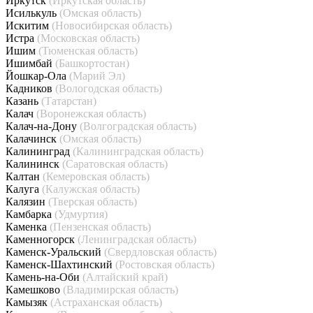
Иркутск
(Иркутская область)
Исилькуль
(Омская область)
Искитим
(Новосибирская область)
Истра
(Московская область)
Ишим
(Тюменская область)
Ишимбай
(Башкортостан)
Йошкар-Ола
(Марий Эл)
Кадников
(Вологодская область)
Казань
(Татарстан)
Калач
(Воронежская область)
Калач-на-Дону
(Волгоградская область)
Калачинск
(Омская область)
Калининград
(Калининградская область)
Калининск
(Саратовская область)
Калтан
(Кемеровская область)
Калуга
(Калужская область)
Калязин
(Тверская область)
Камбарка
(Удмуртия)
Каменка
(Пензенская область)
Каменногорск
(Ленинградская область)
Каменск-Уральский
(Свердловская область)
Каменск-Шахтинский
(Ростовская область)
Камень-на-Оби
(Алтайский край)
Камешково
(Владимирская область)
Камызяк
(Астраханская область)