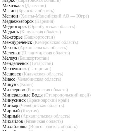
Маркс
(Саратовская область)
Махачкала
(Дагестан)
Мглин
(Брянская область)
Мегион
(Ханты-Мансийский АО — Югра)
Медвежьегорск
(Карелия)
Медногорск
(Оренбургская область)
Медынь
(Калужская область)
Межгорье
(Башкортостан)
Междуреченск
(Кемеровская область)
Мезень
(Архангельская область)
Меленки
(Владимирская область)
Мелеуз
(Башкортостан)
Менделеевск
(Татарстан)
Мензелинск
(Татарстан)
Мещовск
(Калужская область)
Миасс
(Челябинская область)
Микунь
(Коми)
Миллерово
(Ростовская область)
Минеральные Воды
(Ставропольский край)
Минусинск
(Красноярский край)
Миньяр
(Челябинская область)
Мирный
(Якутия)
Мирный
(Архангельская область)
Михайлов
(Рязанская область)
Михайловка
(Волгоградская область)