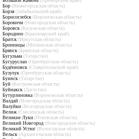
Большой Камень
(Приморский край)
Бор
(Нижегородская область)
Борзя
(Забайкальский край)
Борисоглебск
(Воронежская область)
Боровичи
(Новгородская область)
Боровск
(Калужская область)
Бородино
(Красноярский край)
Братск
(Иркутская область)
Бронницы
(Московская область)
Брянск
(Брянская область)
Бугульма
(Татарстан)
Бугуруслан
(Оренбургская область)
Будённовск
(Ставропольский край)
Бузулук
(Оренбургская область)
Буинск
(Татарстан)
Буй
(Костромская область)
Буйнакск
(Дагестан)
Бутурлиновка
(Воронежская область)
Валдай
(Новгородская область)
Валуйки
(Белгородская область)
Велиж
(Смоленская область)
Великие Луки
(Псковская область)
Великий Новгород
(Новгородская область)
Великий Устюг
(Вологодская область)
Вельск
(Архангельская область)