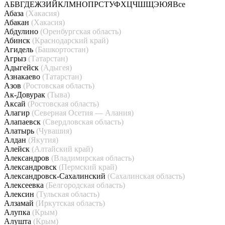
А
Б
В
Г
Д
Е
Ж
З
И
Й
К
Л
М
Н
О
П
Р
С
Т
У
Ф
Х
Ц
Ч
Ш
Щ
Э
Ю
Я
Все
Абаза
(Хакасия)
Абакан
(Хакасия)
Абдулино
(Оренбургская область)
Абинск
(Краснодарский край)
Агидель
(Башкортостан)
Агрыз
(Татарстан)
Адыгейск
(Адыгея)
Азнакаево
(Татарстан)
Азов
(Ростовская область)
Ак-Довурак
(Тыва)
Аксай
(Ростовская область)
Алагир
(Северная Осетия — Алания)
Алапаевск
(Свердловская область)
Алатырь
(Чувашия)
Алдан
(Якутия)
Алейск
(Алтайский край)
Александров
(Владимирская область)
Александровск
(Пермский край)
Александровск-Сахалинский
(Сахалинская область)
Алексеевка
(Белгородская область)
Алексин
(Тульская область)
Алзамай
(Иркутская область)
Алупка
(Крым)
Алушта
(Крым)