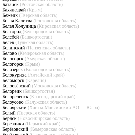
Батайск
(Ростовская область)
Бахчисарай
(Крым)
Бежецк
(Тверская область)
Белая Калитва
(Ростовская область)
Белая Холуница
(Кировская область)
Белгород
(Белгородская область)
Белебей
(Башкортостан)
Белёв
(Тульская область)
Белинский
(Пензенская область)
Белово
(Кемеровская область)
Белогорск
(Амурская область)
Белогорск
(Крым)
Белозерск
(Вологодская область)
Белокуриха
(Алтайский край)
Беломорск
(Карелия)
Белоозёрский
(Московская область)
Белорецк
(Башкортостан)
Белореченск
(Краснодарский край)
Белоусово
(Калужская область)
Белоярский
(Ханты-Мансийский АО — Югра)
Белый
(Тверская область)
Бердск
(Новосибирская область)
Березники
(Пермский край)
Берёзовский
(Кемеровская область)
Берёзовский
(Свердловская область)