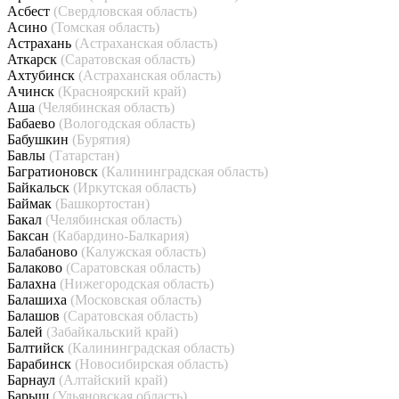
Асбест
(Свердловская область)
Асино
(Томская область)
Астрахань
(Астраханская область)
Аткарск
(Саратовская область)
Ахтубинск
(Астраханская область)
Ачинск
(Красноярский край)
Аша
(Челябинская область)
Бабаево
(Вологодская область)
Бабушкин
(Бурятия)
Бавлы
(Татарстан)
Багратионовск
(Калининградская область)
Байкальск
(Иркутская область)
Баймак
(Башкортостан)
Бакал
(Челябинская область)
Баксан
(Кабардино-Балкария)
Балабаново
(Калужская область)
Балаково
(Саратовская область)
Балахна
(Нижегородская область)
Балашиха
(Московская область)
Балашов
(Саратовская область)
Балей
(Забайкальский край)
Балтийск
(Калининградская область)
Барабинск
(Новосибирская область)
Барнаул
(Алтайский край)
Барыш
(Ульяновская область)