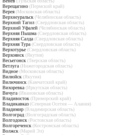
Венёв
(Тульская область)
Верещагино
(Пермский край)
Верея
(Московская область)
Верхнеуральск
(Челябинская область)
Верхний Тагил
(Свердловская область)
Верхний Уфалей
(Челябинская область)
Верхняя Пышма
(Свердловская область)
Верхняя Салда
(Свердловская область)
Верхняя Тура
(Свердловская область)
Верхотурье
(Свердловская область)
Верхоянск
(Якутия)
Весьегонск
(Тверская область)
Ветлуга
(Нижегородская область)
Видное
(Московская область)
Вилюйск
(Якутия)
Вилючинск
(Камчатский край)
Вихоревка
(Иркутская область)
Вичуга
(Ивановская область)
Владивосток
(Приморский край)
Владикавказ
(Северная Осетия — Алания)
Владимир
(Владимирская область)
Волгоград
(Волгоградская область)
Волгодонск
(Ростовская область)
Волгореченск
(Костромская область)
Волжск
(Марий Эл)