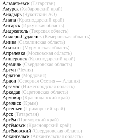
Альметьевск
(Татарстан)
Амурск
(Хабаровский край)
Анадырь
(Чукотский АО)
Анапа
(Краснодарский край)
Ангарск
(Иркутская область)
Андреаполь
(Тверская область)
Анжеро-Судженск
(Кемеровская область)
Анива
(Сахалинская область)
Апатиты
(Мурманская область)
Апрелевка
(Московская область)
Апшеронск
(Краснодарский край)
Арамиль
(Свердловская область)
Аргун
(Чечня)
Ардатов
(Мордовия)
Ардон
(Северная Осетия — Алания)
Арзамас
(Нижегородская область)
Аркадак
(Саратовская область)
Армавир
(Краснодарский край)
Армянск
(Крым)
Арсеньев
(Приморский край)
Арск
(Татарстан)
Артём
(Приморский край)
Артёмовск
(Красноярский край)
Артёмовский
(Свердловская область)
Архангельск
(Архангельская область)