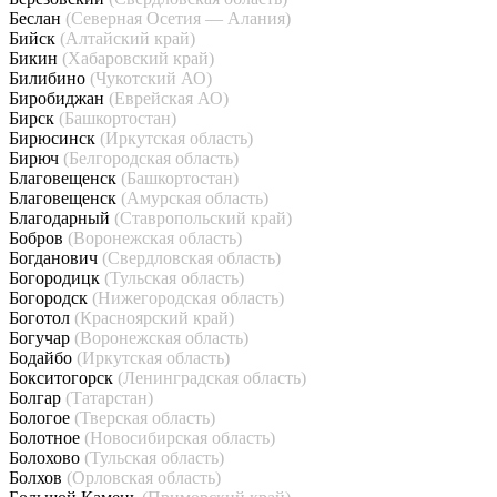
Беслан
(Северная Осетия — Алания)
Бийск
(Алтайский край)
Бикин
(Хабаровский край)
Билибино
(Чукотский АО)
Биробиджан
(Еврейская АО)
Бирск
(Башкортостан)
Бирюсинск
(Иркутская область)
Бирюч
(Белгородская область)
Благовещенск
(Башкортостан)
Благовещенск
(Амурская область)
Благодарный
(Ставропольский край)
Бобров
(Воронежская область)
Богданович
(Свердловская область)
Богородицк
(Тульская область)
Богородск
(Нижегородская область)
Боготол
(Красноярский край)
Богучар
(Воронежская область)
Бодайбо
(Иркутская область)
Бокситогорск
(Ленинградская область)
Болгар
(Татарстан)
Бологое
(Тверская область)
Болотное
(Новосибирская область)
Болохово
(Тульская область)
Болхов
(Орловская область)