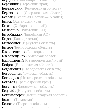
Березники
(Пермский край)
Берёзовский
(Кемеровская область)
Берёзовский
(Свердловская область)
Беслан
(Северная Осетия — Алания)
Бийск
(Алтайский край)
Бикин
(Хабаровский край)
Билибино
(Чукотский АО)
Биробиджан
(Еврейская АО)
Бирск
(Башкортостан)
Бирюсинск
(Иркутская область)
Бирюч
(Белгородская область)
Благовещенск
(Башкортостан)
Благовещенск
(Амурская область)
Благодарный
(Ставропольский край)
Бобров
(Воронежская область)
Богданович
(Свердловская область)
Богородицк
(Тульская область)
Богородск
(Нижегородская область)
Боготол
(Красноярский край)
Богучар
(Воронежская область)
Бодайбо
(Иркутская область)
Бокситогорск
(Ленинградская область)
Болгар
(Татарстан)
Бологое
(Тверская область)