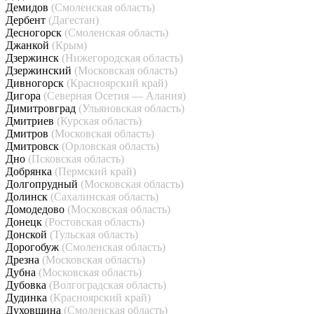
Демидов
(Смоленская область)
Дербент
(Дагестан)
Десногорск
(Смоленская область)
Джанкой
(Крым)
Дзержинск
(Нижегородская область)
Дзержинский
(Московская область)
Дивногорск
(Красноярский край)
Дигора
(Северная Осетия — Алания)
Димитровград
(Ульяновская область)
Дмитриев
(Курская область)
Дмитров
(Московская область)
Дмитровск
(Орловская область)
Дно
(Псковская область)
Добрянка
(Пермский край)
Долгопрудный
(Московская область)
Долинск
(Сахалинская область)
Домодедово
(Московская область)
Донецк
(Ростовская область)
Донской
(Тульская область)
Дорогобуж
(Смоленская область)
Дрезна
(Московская область)
Дубна
(Московская область)
Дубовка
(Волгоградская область)
Дудинка
(Красноярский край)
Духовщина
(Смоленская область)