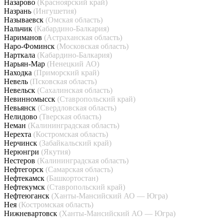
Назарово
(Красноярский край)
Назрань
(Ингушетия)
Называевск
(Омская область)
Нальчик
(Кабардино-Балкария)
Нариманов
(Астраханская область)
Наро-Фоминск
(Московская область)
Нарткала
(Кабардино-Балкария)
Нарьян-Мар
(Ненецкий АО)
Находка
(Приморский край)
Невель
(Псковская область)
Невельск
(Сахалинская область)
Невинномысск
(Ставропольский край)
Невьянск
(Свердловская область)
Нелидово
(Тверская область)
Неман
(Калининградская область)
Нерехта
(Костромская область)
Нерчинск
(Забайкальский край)
Нерюнгри
(Якутия)
Нестеров
(Калининградская область)
Нефтегорск
(Самарская область)
Нефтекамск
(Башкортостан)
Нефтекумск
(Ставропольский край)
Нефтеюганск
(Ханты-Мансийский АО — Югра)
Нея
(Костромская область)
Нижневартовск
(Ханты-Мансийский АО — Югра)