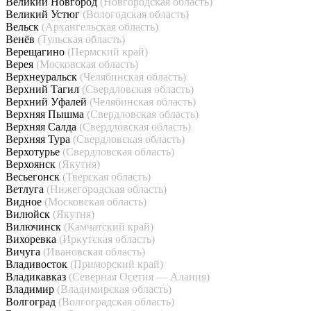
Великий Новгород
(Новгородская область)
Великий Устюг
(Вологодская область)
Вельск
(Архангельская область)
Венёв
(Тульская область)
Верещагино
(Пермский край)
Верея
(Московская область)
Верхнеуральск
(Челябинская область)
Верхний Тагил
(Свердловская область)
Верхний Уфалей
(Челябинская область)
Верхняя Пышма
(Свердловская область)
Верхняя Салда
(Свердловская область)
Верхняя Тура
(Свердловская область)
Верхотурье
(Свердловская область)
Верхоянск
(Якутия)
Весьегонск
(Тверская область)
Ветлуга
(Нижегородская область)
Видное
(Московская область)
Вилюйск
(Якутия)
Вилючинск
(Камчатский край)
Вихоревка
(Иркутская область)
Вичуга
(Ивановская область)
Владивосток
(Приморский край)
Владикавказ
(Северная Осетия — Алания)
Владимир
(Владимирская область)
Волгоград
(Волгоградская область)