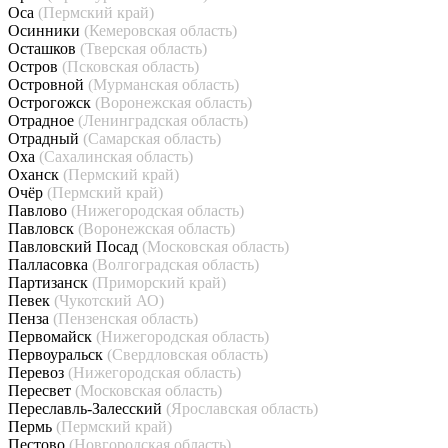
Оса
(Пермский край)
Осинники
(Кемеровская область)
Осташков
(Тверская область)
Остров
(Псковская область)
Островной
(Мурманская область)
Острогожск
(Воронежская область)
Отрадное
(Ленинградская область)
Отрадный
(Самарская область)
Оха
(Сахалинская область)
Оханск
(Пермский край)
Очёр
(Пермский край)
Павлово
(Нижегородская область)
Павловск
(Воронежская область)
Павловский Посад
(Московская область)
Палласовка
(Волгоградская область)
Партизанск
(Приморский край)
Певек
(Чукотский АО)
Пенза
(Пензенская область)
Первомайск
(Нижегородская область)
Первоуральск
(Свердловская область)
Перевоз
(Нижегородская область)
Пересвет
(Московская область)
Переславль-Залесский
(Ярославская область)
Пермь
(Пермский край)
Пестово
(Новгородская область)