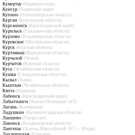
Кумертау
(Башкортостан)
Кунгур
(Пермский край)
Купино
(Новосибирская область)
Курган
(Курганская область)
Курганинск
(Краснодарский край)
Курильск
(Сахалинская область)
Курлово
(Владимирская область)
Куровское
(Московская область)
Курск
(Курская область)
Куртамыш
(Курганская область)
Курчалой
(Чечня)
Курчатов
(Курская область)
Куса
(Челябинская область)
Кушва
(Свердловская область)
Кызыл
(Тыва)
Кыштым
(Челябинская область)
Кяхта
(Бурятия)
Лабинск
(Краснодарский край)
Лабытнанги
(Ямало-Ненецкий АО)
Лагань
(Калмыкия)
Ладушкин
(Калининградская область)
Лаишево
(Татарстан)
Лакинск
(Владимирская область)
Лангепас
(Ханты-Мансийский АО — Югра)
Лахденпохья
(Карелия)