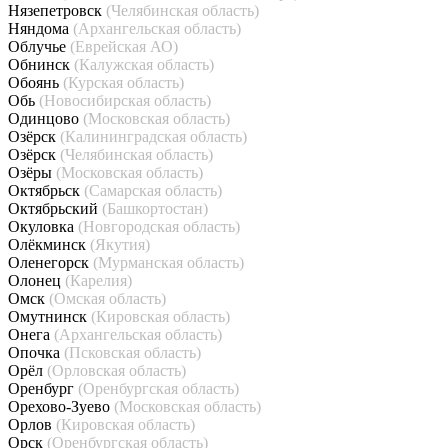
Нязепетровск
(Челябинская область)
Няндома
(Архангельская область)
Облучье
(Еврейская АО)
Обнинск
(Калужская область)
Обоянь
(Курская область)
Обь
(Новосибирская область)
Одинцово
(Московская область)
Озёрск
(Калининградская область)
Озёрск
(Челябинская область)
Озёры
(Московская область)
Октябрьск
(Самарская область)
Октябрьский
(Башкортостан)
Окуловка
(Новгородская область)
Олёкминск
(Якутия)
Оленегорск
(Мурманская область)
Олонец
(Карелия)
Омск
(Омская область)
Омутнинск
(Кировская область)
Онега
(Архангельская область)
Опочка
(Псковская область)
Орёл
(Орловская область)
Оренбург
(Оренбургская область)
Орехово-Зуево
(Московская область)
Орлов
(Кировская область)
Орск
(Оренбургская область)