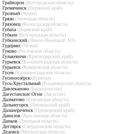
Грайворон
(Белгородская область)
Гремячинск
(Пермский край)
Грозный
(Чечня)
Грязи
(Липецкая область)
Грязовец
(Вологодская область)
Губаха
(Пермский край)
Губкин
(Белгородская область)
Губкинский
(Ямало-Ненецкий АО)
Гудермес
(Чечня)
Гуково
(Ростовская область)
Гулькевичи
(Краснодарский край)
Гурьевск
(Калининградская область)
Гурьевск
(Кемеровская область)
Гусев
(Калининградская область)
Гусиноозёрск
(Бурятия)
Гусь-Хрустальный
(Владимирская область)
Давлеканово
(Башкортостан)
Дагестанские Огни
(Дагестан)
Далматово
(Курганская область)
Дальнегорск
(Приморский край)
Дальнереченск
(Приморский край)
Данилов
(Ярославская область)
Данков
(Липецкая область)
Дегтярск
(Свердловская область)
Дедовск
(Московская область)