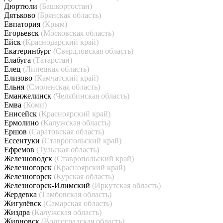
Дюртюли
(Башкортостан)
Дятьково
(Брянская область)
Евпатория
(Крым)
Егорьевск
(Московская область)
Ейск
(Краснодарский край)
Екатеринбург
(Свердловская область)
Елабуга
(Татарстан)
Елец
(Липецкая область)
Елизово
(Камчатский край)
Ельня
(Смоленская область)
Еманжелинск
(Челябинская область)
Емва
(Коми)
Енисейск
(Красноярский край)
Ермолино
(Калужская область)
Ершов
(Саратовская область)
Ессентуки
(Ставропольский край)
Ефремов
(Тульская область)
Железноводск
(Ставропольский край)
Железногорск
(Красноярский край)
Железногорск
(Курская область)
Железногорск-Илимский
(Иркутская область)
Жердевка
(Тамбовская область)
Жигулёвск
(Самарская область)
Жиздра
(Калужская область)
Жирновск
(Волгоградская область)