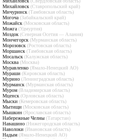
Михайловск
(Свердловская область)
Михайловск
(Ставропольский край)
Мичуринск
(Тамбовская область)
Могоча
(Забайкальский край)
Можайск
(Московская область)
Можга
(Удмуртия)
Моздок
(Северная Осетия — Алания)
Мончегорск
(Мурманская область)
Морозовск
(Ростовская область)
Моршанск
(Тамбовская область)
Мосальск
(Калужская область)
Москва
(Москва)
Муравленко
(Ямало-Ненецкий АО)
Мураши
(Кировская область)
Мурино
(Ленинградская область)
Мурманск
(Мурманская область)
Муром
(Владимирская область)
Мценск
(Орловская область)
Мыски
(Кемеровская область)
Мытищи
(Московская область)
Мышкин
(Ярославская область)
Набережные Челны
(Татарстан)
Навашино
(Нижегородская область)
Наволоки
(Ивановская область)
Надым
(Ямало-Ненецкий АО)