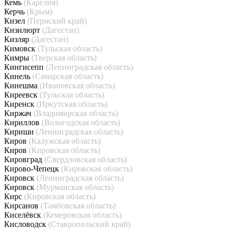
Кемь
(Карелия)
Керчь
(Крым)
Кизел
(Пермский край)
Кизилюрт
(Дагестан)
Кизляр
(Дагестан)
Кимовск
(Тульская область)
Кимры
(Тверская область)
Кингисепп
(Ленинградская область)
Кинель
(Самарская область)
Кинешма
(Ивановская область)
Киреевск
(Тульская область)
Киренск
(Иркутская область)
Киржач
(Владимирская область)
Кириллов
(Вологодская область)
Кириши
(Ленинградская область)
Киров
(Калужская область)
Киров
(Кировская область)
Кировград
(Свердловская область)
Кирово-Чепецк
(Кировская область)
Кировск
(Ленинградская область)
Кировск
(Мурманская область)
Кирс
(Кировская область)
Кирсанов
(Тамбовская область)
Киселёвск
(Кемеровская область)
Кисловодск
(Ставропольский край)