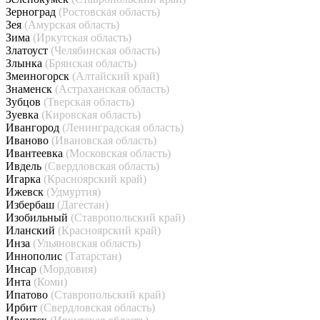
Зерноград
(Ростовская область)
Зея
(Амурская область)
Зима
(Иркутская область)
Златоуст
(Челябинская область)
Злынка
(Брянская область)
Змеиногорск
(Алтайский край)
Знаменск
(Астраханская область)
Зубцов
(Тверская область)
Зуевка
(Кировская область)
Ивангород
(Ленинградская область)
Иваново
(Ивановская область)
Ивантеевка
(Московская область)
Ивдель
(Свердловская область)
Игарка
(Красноярский край)
Ижевск
(Удмуртия)
Избербаш
(Дагестан)
Изобильный
(Ставропольский край)
Иланский
(Красноярский край)
Инза
(Ульяновская область)
Иннополис
(Татарстан)
Инсар
(Мордовия)
Инта
(Коми)
Ипатово
(Ставропольский край)
Ирбит
(Свердловская область)