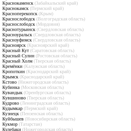
Краснокаменск
(Забайкальский край)
Краснокамск
(Пермский край)
Красноперекопск
(Крым)
Краснослободск
(Волгоградская область)
Краснослободск
(Мордовия)
Краснотурьинск
(Свердловская область)
Красноуральск
(Свердловская область)
Красноуфимск
(Свердловская область)
Красноярск
(Красноярский край)
Красный Кут
(Саратовская область)
Красный Сулин
(Ростовская область)
Красный Холм
(Тверская область)
Кремёнки
(Калужская область)
Кропоткин
(Краснодарский край)
Крымск
(Краснодарский край)
Кстово
(Нижегородская область)
Кубинка
(Московская область)
Кувандык
(Оренбургская область)
Кувшиново
(Тверская область)
Кудрово
(Ленинградская область)
Кудымкар
(Пермский край)
Кузнецк
(Пензенская область)
Куйбышев
(Новосибирская область)
Кукмор
(Татарстан)
Кулебаки
(Нижегородская область)