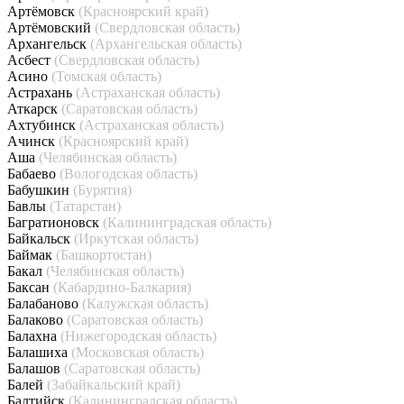
Артёмовск
(Красноярский край)
Артёмовский
(Свердловская область)
Архангельск
(Архангельская область)
Асбест
(Свердловская область)
Асино
(Томская область)
Астрахань
(Астраханская область)
Аткарск
(Саратовская область)
Ахтубинск
(Астраханская область)
Ачинск
(Красноярский край)
Аша
(Челябинская область)
Бабаево
(Вологодская область)
Бабушкин
(Бурятия)
Бавлы
(Татарстан)
Багратионовск
(Калининградская область)
Байкальск
(Иркутская область)
Баймак
(Башкортостан)
Бакал
(Челябинская область)
Баксан
(Кабардино-Балкария)
Балабаново
(Калужская область)
Балаково
(Саратовская область)
Балахна
(Нижегородская область)
Балашиха
(Московская область)
Балашов
(Саратовская область)
Балей
(Забайкальский край)
Балтийск
(Калининградская область)