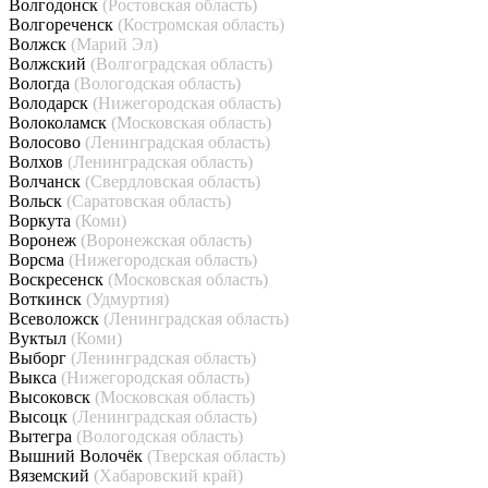
Волгодонск
(Ростовская область)
Волгореченск
(Костромская область)
Волжск
(Марий Эл)
Волжский
(Волгоградская область)
Вологда
(Вологодская область)
Володарск
(Нижегородская область)
Волоколамск
(Московская область)
Волосово
(Ленинградская область)
Волхов
(Ленинградская область)
Волчанск
(Свердловская область)
Вольск
(Саратовская область)
Воркута
(Коми)
Воронеж
(Воронежская область)
Ворсма
(Нижегородская область)
Воскресенск
(Московская область)
Воткинск
(Удмуртия)
Всеволожск
(Ленинградская область)
Вуктыл
(Коми)
Выборг
(Ленинградская область)
Выкса
(Нижегородская область)
Высоковск
(Московская область)
Высоцк
(Ленинградская область)
Вытегра
(Вологодская область)
Вышний Волочёк
(Тверская область)
Вяземский
(Хабаровский край)