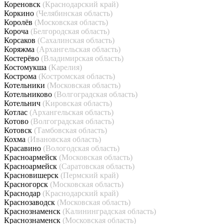
Кореновск
(Краснодарский край)
Коркино
(Челябинская область)
Королёв
(Московская область)
Короча
(Белгородская область)
Корсаков
(Сахалинская область)
Коряжма
(Архангельская область)
Костерёво
(Владимирская область)
Костомукша
(Карелия)
Кострома
(Костромская область)
Котельники
(Московская область)
Котельниково
(Волгоградская область)
Котельнич
(Кировская область)
Котлас
(Архангельская область)
Котово
(Волгоградская область)
Котовск
(Тамбовская область)
Кохма
(Ивановская область)
Красавино
(Вологодская область)
Красноармейск
(Московская область)
Красноармейск
(Саратовская область)
Красновишерск
(Пермский край)
Красногорск
(Московская область)
Краснодар
(Краснодарский край)
Краснозаводск
(Московская область)
Краснознаменск
(Калининградская область)
Краснознаменск
(Московская область)