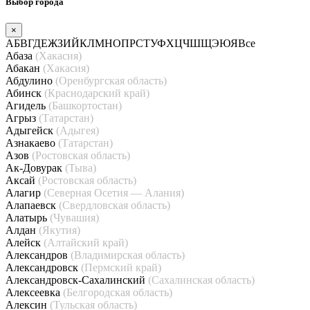
Выбор города
×
А
Б
В
Г
Д
Е
Ж
З
И
Й
К
Л
М
Н
О
П
Р
С
Т
У
Ф
Х
Ц
Ч
Ш
Щ
Э
Ю
Я
Все
Абаза
(Хакасия)
Абакан
(Хакасия)
Абдулино
(Оренбургская область)
Абинск
(Краснодарский край)
Агидель
(Башкортостан)
Агрыз
(Татарстан)
Адыгейск
(Адыгея)
Азнакаево
(Татарстан)
Азов
(Ростовская область)
Ак-Довурак
(Тыва)
Аксай
(Ростовская область)
Алагир
(Северная Осетия — Алания)
Алапаевск
(Свердловская область)
Алатырь
(Чувашия)
Алдан
(Якутия)
Алейск
(Алтайский край)
Александров
(Владимирская область)
Александровск
(Пермский край)
Александровск-Сахалинский
(Сахалинская область)
Алексеевка
(Белгородская область)
Алексин
(Тульская область)