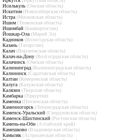
Иркутск
(Иркутская область)
Исилькуль
(Омская область)
Искитим
(Новосибирская область)
Истра
(Московская область)
Ишим
(Тюменская область)
Ишимбай
(Башкортостан)
Йошкар-Ола
(Марий Эл)
Кадников
(Вологодская область)
Казань
(Татарстан)
Калач
(Воронежская область)
Калач-на-Дону
(Волгоградская область)
Калачинск
(Омская область)
Калининград
(Калининградская область)
Калининск
(Саратовская область)
Калтан
(Кемеровская область)
Калуга
(Калужская область)
Калязин
(Тверская область)
Камбарка
(Удмуртия)
Каменка
(Пензенская область)
Каменногорск
(Ленинградская область)
Каменск-Уральский
(Свердловская область)
Каменск-Шахтинский
(Ростовская область)
Камень-на-Оби
(Алтайский край)
Камешково
(Владимирская область)
Камызяк
(Астраханская область)