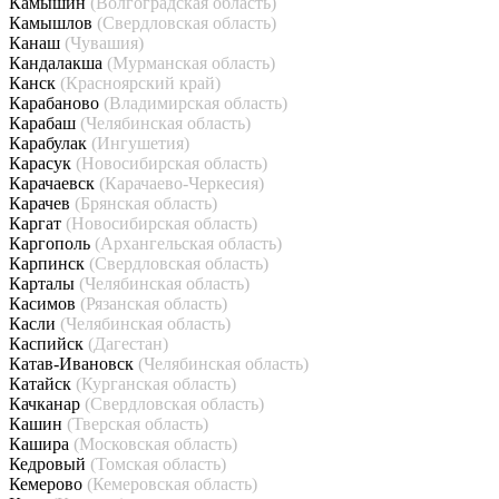
Камышин
(Волгоградская область)
Камышлов
(Свердловская область)
Канаш
(Чувашия)
Кандалакша
(Мурманская область)
Канск
(Красноярский край)
Карабаново
(Владимирская область)
Карабаш
(Челябинская область)
Карабулак
(Ингушетия)
Карасук
(Новосибирская область)
Карачаевск
(Карачаево-Черкесия)
Карачев
(Брянская область)
Каргат
(Новосибирская область)
Каргополь
(Архангельская область)
Карпинск
(Свердловская область)
Карталы
(Челябинская область)
Касимов
(Рязанская область)
Касли
(Челябинская область)
Каспийск
(Дагестан)
Катав-Ивановск
(Челябинская область)
Катайск
(Курганская область)
Качканар
(Свердловская область)
Кашин
(Тверская область)
Кашира
(Московская область)
Кедровый
(Томская область)
Кемерово
(Кемеровская область)