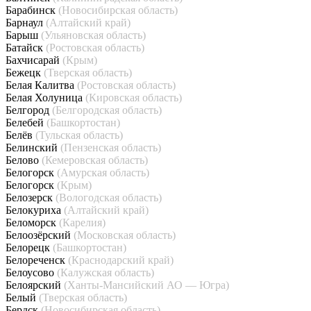
Барабинск
(Новосибирская область)
Барнаул
(Алтайский край)
Барыш
(Ульяновская область)
Батайск
(Ростовская область)
Бахчисарай
(Крым)
Бежецк
(Тверская область)
Белая Калитва
(Ростовская область)
Белая Холуница
(Кировская область)
Белгород
(Белгородская область)
Белебей
(Башкортостан)
Белёв
(Тульская область)
Белинский
(Пензенская область)
Белово
(Кемеровская область)
Белогорск
(Амурская область)
Белогорск
(Крым)
Белозерск
(Вологодская область)
Белокуриха
(Алтайский край)
Беломорск
(Карелия)
Белоозёрский
(Московская область)
Белорецк
(Башкортостан)
Белореченск
(Краснодарский край)
Белоусово
(Калужская область)
Белоярский
(Ханты-Мансийский АО — Югра)
Белый
(Тверская область)
Бердск
(Новосибирская область)