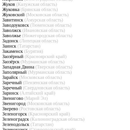
Жуков
(Калужская область)
Жуковка
(Брянская область)
Жуковский
(Московская область)
Завитинск
(Амурская область)
Заводоуковск
(Тюменская область)
Заволжск
(Ивановская область)
Заволжье
(Нижегородская область)
Задонск
(Липецкая область)
Заинск
(Татарстан)
Закаменск
(Бурятия)
Заозёрный
(Красноярский край)
Заозёрск
(Мурманская область)
Западная Двина
(Тверская область)
Заполярный
(Мурманская область)
Зарайск
(Московская область)
Заречный
(Пензенская область)
Заречный
(Свердловская область)
Заринск
(Алтайский край)
Звенигово
(Марий Эл)
Звенигород
(Московская область)
Зверево
(Ростовская область)
Зеленогорск
(Красноярский край)
Зеленоградск
(Калининградская область)
Зеленодольск
(Татарстан)
Зеленокумск
(Ставропольский край)