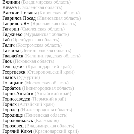
Вязники
(Владимирская область)
Вязьма
(Смоленская область)
Вятские Поляны
(Кировская область)
Гаврилов Посад
(Ивановская область)
Гаврилов-Ям
(Ярославская область)
Гагарин
(Смоленская область)
Гаджиево
(Мурманская область)
Гай
(Оренбургская область)
Галич
(Костромская область)
Гатчина
(Ленинградская область)
Гвардейск
(Калининградская область)
Гдов
(Псковская область)
Геленджик
(Краснодарский край)
Георгиевск
(Ставропольский край)
Глазов
(Удмуртия)
Голицыно
(Московская область)
Горбатов
(Нижегородская область)
Горно-Алтайск
(Алтайский край)
Горнозаводск
(Пермский край)
Горняк
(Алтайский край)
Городец
(Нижегородская область)
Городище
(Пензенская область)
Городовиковск
(Калмыкия)
Гороховец
(Владимирская область)
Горячий Ключ
(Краснодарский край)