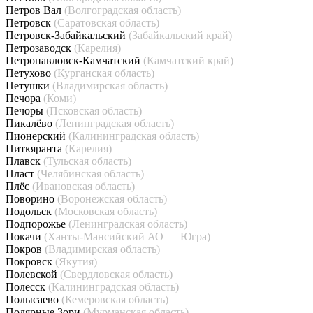
Петров Вал
(Волгоградская область)
Петровск
(Саратовская область)
Петровск-Забайкальский
(Забайкальский край)
Петрозаводск
(Карелия)
Петропавловск-Камчатский
(Камчатский край)
Петухово
(Курганская область)
Петушки
(Владимирская область)
Печора
(Коми)
Печоры
(Псковская область)
Пикалёво
(Ленинградская область)
Пионерский
(Калининградская область)
Питкяранта
(Карелия)
Плавск
(Тульская область)
Пласт
(Челябинская область)
Плёс
(Ивановская область)
Поворино
(Воронежская область)
Подольск
(Московская область)
Подпорожье
(Ленинградская область)
Покачи
(Ханты-Мансийский АО — Югра)
Покров
(Владимирская область)
Покровск
(Якутия)
Полевской
(Свердловская область)
Полесск
(Калининградская область)
Полысаево
(Кемеровская область)
Полярные Зори
(Мурманская область)