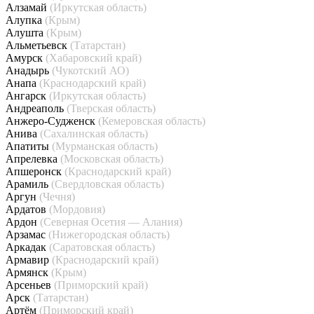
Алзамай
(Иркутская область)
Алупка
(Крым)
Алушта
(Крым)
Альметьевск
(Татарстан)
Амурск
(Хабаровский край)
Анадырь
(Чукотский АО)
Анапа
(Краснодарский край)
Ангарск
(Иркутская область)
Андреаполь
(Тверская область)
Анжеро-Судженск
(Кемеровская область)
Анива
(Сахалинская область)
Апатиты
(Мурманская область)
Апрелевка
(Московская область)
Апшеронск
(Краснодарский край)
Арамиль
(Свердловская область)
Аргун
(Чечня)
Ардатов
(Мордовия)
Ардон
(Северная Осетия — Алания)
Арзамас
(Нижегородская область)
Аркадак
(Саратовская область)
Армавир
(Краснодарский край)
Армянск
(Крым)
Арсеньев
(Приморский край)
Арск
(Татарстан)
Артём
(Приморский край)