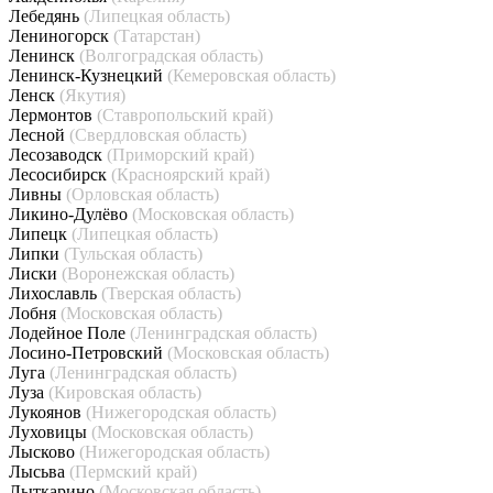
Лебедянь
(Липецкая область)
Лениногорск
(Татарстан)
Ленинск
(Волгоградская область)
Ленинск-Кузнецкий
(Кемеровская область)
Ленск
(Якутия)
Лермонтов
(Ставропольский край)
Лесной
(Свердловская область)
Лесозаводск
(Приморский край)
Лесосибирск
(Красноярский край)
Ливны
(Орловская область)
Ликино-Дулёво
(Московская область)
Липецк
(Липецкая область)
Липки
(Тульская область)
Лиски
(Воронежская область)
Лихославль
(Тверская область)
Лобня
(Московская область)
Лодейное Поле
(Ленинградская область)
Лосино-Петровский
(Московская область)
Луга
(Ленинградская область)
Луза
(Кировская область)
Лукоянов
(Нижегородская область)
Луховицы
(Московская область)
Лысково
(Нижегородская область)
Лысьва
(Пермский край)
Лыткарино
(Московская область)