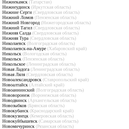
Нижнекамск
(Татарстан)
Нижнеудинск
(Иркутская область)
Нижние Серги
(Свердловская область)
Нижний Ломов
(Пензенская область)
Нижний Новгород
(Нижегородская область)
Нижний Тагил
(Свердловская область)
Нижняя Салда
(Свердловская область)
Нижняя Тура
(Свердловская область)
Николаевск
(Волгоградская область)
Николаевск-на-Амуре
(Хабаровский край)
Никольск
(Вологодская область)
Никольск
(Пензенская область)
Никольское
(Ленинградская область)
Новая Ладога
(Ленинградская область)
Новая Ляля
(Свердловская область)
Новоалександровск
(Ставропольский край)
Новоалтайск
(Алтайский край)
Новоаннинский
(Волгоградская область)
Нововоронеж
(Воронежская область)
Новодвинск
(Архангельская область)
Новозыбков
(Брянская область)
Новокубанск
(Краснодарский край)
Новокузнецк
(Кемеровская область)
Новокуйбышевск
(Самарская область)
Новомичуринск
(Рязанская область)