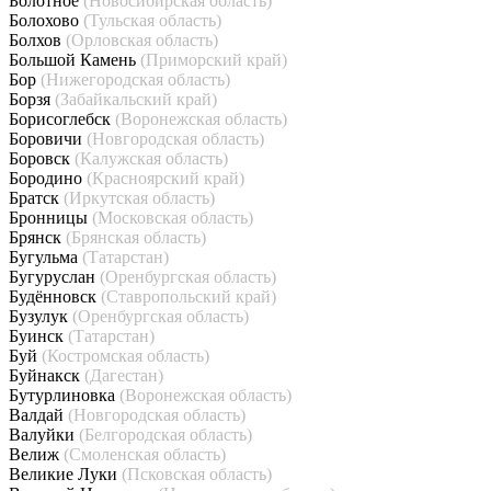
Болотное
(Новосибирская область)
Болохово
(Тульская область)
Болхов
(Орловская область)
Большой Камень
(Приморский край)
Бор
(Нижегородская область)
Борзя
(Забайкальский край)
Борисоглебск
(Воронежская область)
Боровичи
(Новгородская область)
Боровск
(Калужская область)
Бородино
(Красноярский край)
Братск
(Иркутская область)
Бронницы
(Московская область)
Брянск
(Брянская область)
Бугульма
(Татарстан)
Бугуруслан
(Оренбургская область)
Будённовск
(Ставропольский край)
Бузулук
(Оренбургская область)
Буинск
(Татарстан)
Буй
(Костромская область)
Буйнакск
(Дагестан)
Бутурлиновка
(Воронежская область)
Валдай
(Новгородская область)
Валуйки
(Белгородская область)
Велиж
(Смоленская область)
Великие Луки
(Псковская область)