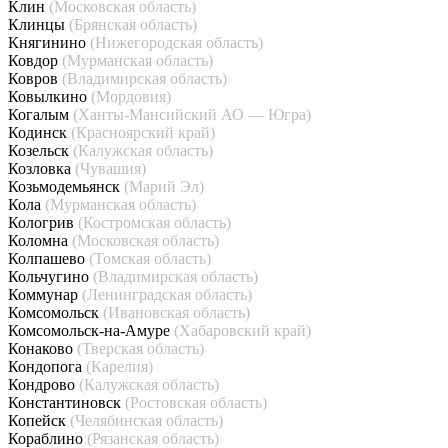
Клин
(Московская область)
Клинцы
(Брянская область)
Княгинино
(Нижегородская область)
Ковдор
(Мурманская область)
Ковров
(Владимирская область)
Ковылкино
(Мордовия)
Когалым
(Ханты-Мансийский АО — Югра)
Кодинск
(Красноярский край)
Козельск
(Калужская область)
Козловка
(Чувашия)
Козьмодемьянск
(Марий Эл)
Кола
(Мурманская область)
Кологрив
(Костромская область)
Коломна
(Московская область)
Колпашево
(Томская область)
Кольчугино
(Владимирская область)
Коммунар
(Ленинградская область)
Комсомольск
(Ивановская область)
Комсомольск-на-Амуре
(Хабаровский край)
Конаково
(Тверская область)
Кондопога
(Карелия)
Кондрово
(Калужская область)
Константиновск
(Ростовская область)
Копейск
(Челябинская область)
Кораблино
(Рязанская область)