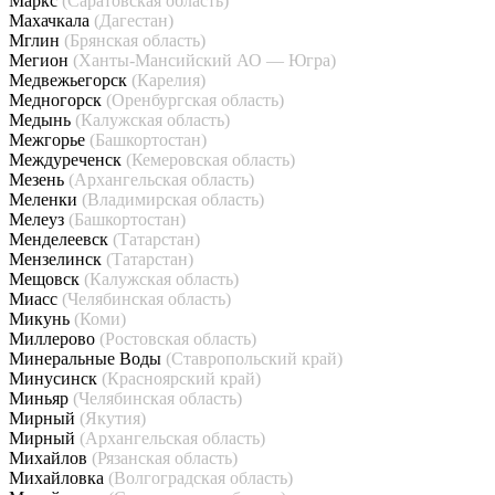
Маркс
(Саратовская область)
Махачкала
(Дагестан)
Мглин
(Брянская область)
Мегион
(Ханты-Мансийский АО — Югра)
Медвежьегорск
(Карелия)
Медногорск
(Оренбургская область)
Медынь
(Калужская область)
Межгорье
(Башкортостан)
Междуреченск
(Кемеровская область)
Мезень
(Архангельская область)
Меленки
(Владимирская область)
Мелеуз
(Башкортостан)
Менделеевск
(Татарстан)
Мензелинск
(Татарстан)
Мещовск
(Калужская область)
Миасс
(Челябинская область)
Микунь
(Коми)
Миллерово
(Ростовская область)
Минеральные Воды
(Ставропольский край)
Минусинск
(Красноярский край)
Миньяр
(Челябинская область)
Мирный
(Якутия)
Мирный
(Архангельская область)
Михайлов
(Рязанская область)
Михайловка
(Волгоградская область)