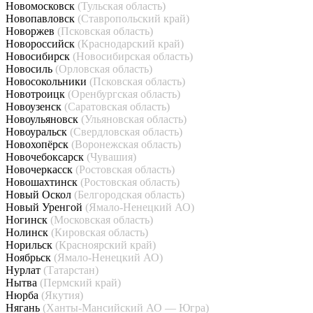
Новомосковск
(Тульская область)
Новопавловск
(Ставропольский край)
Новоржев
(Псковская область)
Новороссийск
(Краснодарский край)
Новосибирск
(Новосибирская область)
Новосиль
(Орловская область)
Новосокольники
(Псковская область)
Новотроицк
(Оренбургская область)
Новоузенск
(Саратовская область)
Новоульяновск
(Ульяновская область)
Новоуральск
(Свердловская область)
Новохопёрск
(Воронежская область)
Новочебоксарск
(Чувашия)
Новочеркасск
(Ростовская область)
Новошахтинск
(Ростовская область)
Новый Оскол
(Белгородская область)
Новый Уренгой
(Ямало-Ненецкий АО)
Ногинск
(Московская область)
Нолинск
(Кировская область)
Норильск
(Красноярский край)
Ноябрьск
(Ямало-Ненецкий АО)
Нурлат
(Татарстан)
Нытва
(Пермский край)
Нюрба
(Якутия)
Нягань
(Ханты-Мансийский АО — Югра)