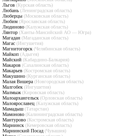
Льгов
(Курская область)
Любань
(Ленинградская область)
Люберцы
(Московская область)
Любим
(Ярославская область)
Людиново
(Калужская область)
Лянтор
(Ханты-Мансийский АО — Югра)
Магадан
(Магаданская область)
Магас
(Ингушетия)
Магнитогорск
(Челябинская область)
Майкоп
(Адыгея)
Майский
(Кабардино-Балкария)
Макаров
(Сахалинская область)
Макарьев
(Костромская область)
Макушино
(Курганская область)
Малая Вишера
(Новгородская область)
Малгобек
(Ингушетия)
Малмыж
(Кировская область)
Малоархангельск
(Орловская область)
Малоярославец
(Калужская область)
Мамадыш
(Татарстан)
Мамоново
(Калининградская область)
Мантурово
(Костромская область)
Мариинск
(Кемеровская область)
Мариинский Посад
(Чувашия)