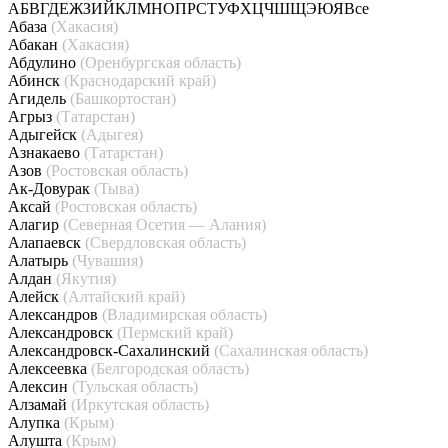
А
Б
В
Г
Д
Е
Ж
З
И
Й
К
Л
М
Н
О
П
Р
С
Т
У
Ф
Х
Ц
Ч
Ш
Щ
Э
Ю
Я
Все
Абаза
(Хакасия)
Абакан
(Хакасия)
Абдулино
(Оренбургская область)
Абинск
(Краснодарский край)
Агидель
(Башкортостан)
Агрыз
(Татарстан)
Адыгейск
(Адыгея)
Азнакаево
(Татарстан)
Азов
(Ростовская область)
Ак-Довурак
(Тыва)
Аксай
(Ростовская область)
Алагир
(Северная Осетия — Алания)
Алапаевск
(Свердловская область)
Алатырь
(Чувашия)
Алдан
(Якутия)
Алейск
(Алтайский край)
Александров
(Владимирская область)
Александровск
(Пермский край)
Александровск-Сахалинский
(Сахалинская область)
Алексеевка
(Белгородская область)
Алексин
(Тульская область)
Алзамай
(Иркутская область)
Алупка
(Крым)
Алушта
(Крым)