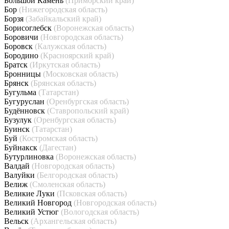
Большой Камень
(Приморский край)
Бор
(Нижегородская область)
Борзя
(Забайкальский край)
Борисоглебск
(Воронежская область)
Боровичи
(Новгородская область)
Боровск
(Калужская область)
Бородино
(Красноярский край)
Братск
(Иркутская область)
Бронницы
(Московская область)
Брянск
(Брянская область)
Бугульма
(Татарстан)
Бугуруслан
(Оренбургская область)
Будённовск
(Ставропольский край)
Бузулук
(Оренбургская область)
Буинск
(Татарстан)
Буй
(Костромская область)
Буйнакск
(Дагестан)
Бутурлиновка
(Воронежская область)
Валдай
(Новгородская область)
Валуйки
(Белгородская область)
Велиж
(Смоленская область)
Великие Луки
(Псковская область)
Великий Новгород
(Новгородская область)
Великий Устюг
(Вологодская область)
Вельск
(Архангельская область)