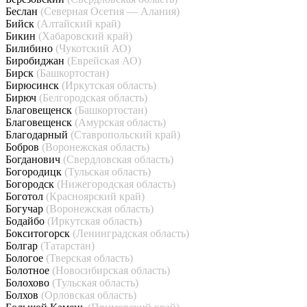
Беслан
(Северная Осетия — Алания)
Бийск
(Алтайский край)
Бикин
(Хабаровский край)
Билибино
(Чукотский АО)
Биробиджан
(Еврейская АО)
Бирск
(Башкортостан)
Бирюсинск
(Иркутская область)
Бирюч
(Белгородская область)
Благовещенск
(Башкортостан)
Благовещенск
(Амурская область)
Благодарный
(Ставропольский край)
Бобров
(Воронежская область)
Богданович
(Свердловская область)
Богородицк
(Тульская область)
Богородск
(Нижегородская область)
Боготол
(Красноярский край)
Богучар
(Воронежская область)
Бодайбо
(Иркутская область)
Бокситогорск
(Ленинградская область)
Болгар
(Татарстан)
Бологое
(Тверская область)
Болотное
(Новосибирская область)
Болохово
(Тульская область)
Болхов
(Орловская область)