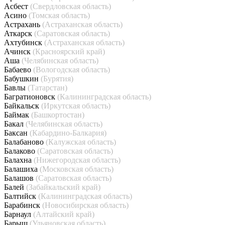
Асбест
(Свердловская область)
Асино
(Томская область)
Астрахань
(Астраханская область)
Аткарск
(Саратовская область)
Ахтубинск
(Астраханская область)
Ачинск
(Красноярский край)
Аша
(Челябинская область)
Бабаево
(Вологодская область)
Бабушкин
(Бурятия)
Бавлы
(Татарстан)
Багратионовск
(Калининградская область)
Байкальск
(Иркутская область)
Баймак
(Башкортостан)
Бакал
(Челябинская область)
Баксан
(Кабардино-Балкария)
Балабаново
(Калужская область)
Балаково
(Саратовская область)
Балахна
(Нижегородская область)
Балашиха
(Московская область)
Балашов
(Саратовская область)
Балей
(Забайкальский край)
Балтийск
(Калининградская область)
Барабинск
(Новосибирская область)
Барнаул
(Алтайский край)
Барыш
(Ульяновская область)