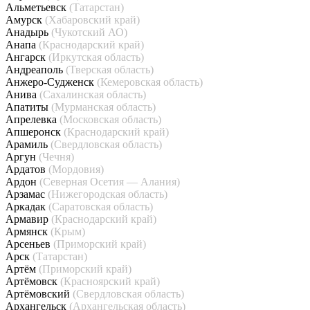
Альметьевск
(Татарстан)
Амурск
(Хабаровский край)
Анадырь
(Чукотский АО)
Анапа
(Краснодарский край)
Ангарск
(Иркутская область)
Андреаполь
(Тверская область)
Анжеро-Судженск
(Кемеровская область)
Анива
(Сахалинская область)
Апатиты
(Мурманская область)
Апрелевка
(Московская область)
Апшеронск
(Краснодарский край)
Арамиль
(Свердловская область)
Аргун
(Чечня)
Ардатов
(Мордовия)
Ардон
(Северная Осетия — Алания)
Арзамас
(Нижегородская область)
Аркадак
(Саратовская область)
Армавир
(Краснодарский край)
Армянск
(Крым)
Арсеньев
(Приморский край)
Арск
(Татарстан)
Артём
(Приморский край)
Артёмовск
(Красноярский край)
Артёмовский
(Свердловская область)
Архангельск
(Архангельская область)