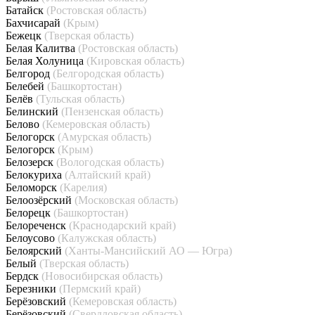
Батайск
(Ростовская область)
Бахчисарай
(Крым)
Бежецк
(Тверская область)
Белая Калитва
(Ростовская область)
Белая Холуница
(Кировская область)
Белгород
(Белгородская область)
Белебей
(Башкортостан)
Белёв
(Тульская область)
Белинский
(Пензенская область)
Белово
(Кемеровская область)
Белогорск
(Амурская область)
Белогорск
(Крым)
Белозерск
(Вологодская область)
Белокуриха
(Алтайский край)
Беломорск
(Карелия)
Белоозёрский
(Московская область)
Белорецк
(Башкортостан)
Белореченск
(Краснодарский край)
Белоусово
(Калужская область)
Белоярский
(Ханты-Мансийский АО — Югра)
Белый
(Тверская область)
Бердск
(Новосибирская область)
Березники
(Пермский край)
Берёзовский
(Кемеровская область)
Берёзовский
(Свердловская область)