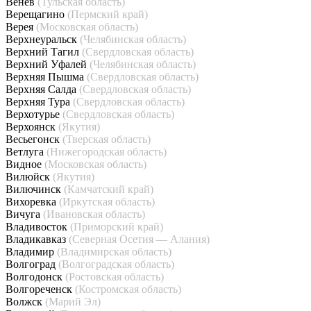
Венёв
(Тульская область)
Верещагино
(Пермский край)
Верея
(Московская область)
Верхнеуральск
(Челябинская область)
Верхний Тагил
(Свердловская область)
Верхний Уфалей
(Челябинская область)
Верхняя Пышма
(Свердловская область)
Верхняя Салда
(Свердловская область)
Верхняя Тура
(Свердловская область)
Верхотурье
(Свердловская область)
Верхоянск
(Якутия)
Весьегонск
(Тверская область)
Ветлуга
(Нижегородская область)
Видное
(Московская область)
Вилюйск
(Якутия)
Вилючинск
(Камчатский край)
Вихоревка
(Иркутская область)
Вичуга
(Ивановская область)
Владивосток
(Приморский край)
Владикавказ
(Северная Осетия — Алания)
Владимир
(Владимирская область)
Волгоград
(Волгоградская область)
Волгодонск
(Ростовская область)
Волгореченск
(Костромская область)
Волжск
(Марий Эл)