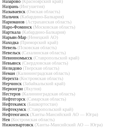
Назарово
(Красноярский край)
Назрань
(Ингушетия)
Называевск
(Омская область)
Нальчик
(Кабардино-Балкария)
Нариманов
(Астраханская область)
Наро-Фоминск
(Московская область)
Нарткала
(Кабардино-Балкария)
Нарьян-Мар
(Ненецкий АО)
Находка
(Приморский край)
Невель
(Псковская область)
Невельск
(Сахалинская область)
Невинномысск
(Ставропольский край)
Невьянск
(Свердловская область)
Нелидово
(Тверская область)
Неман
(Калининградская область)
Нерехта
(Костромская область)
Нерчинск
(Забайкальский край)
Нерюнгри
(Якутия)
Нестеров
(Калининградская область)
Нефтегорск
(Самарская область)
Нефтекамск
(Башкортостан)
Нефтекумск
(Ставропольский край)
Нефтеюганск
(Ханты-Мансийский АО — Югра)
Нея
(Костромская область)
Нижневартовск
(Ханты-Мансийский АО — Югра)