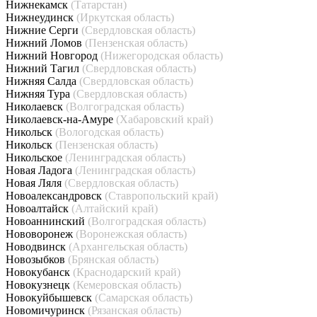
Нижнекамск
(Татарстан)
Нижнеудинск
(Иркутская область)
Нижние Серги
(Свердловская область)
Нижний Ломов
(Пензенская область)
Нижний Новгород
(Нижегородская область)
Нижний Тагил
(Свердловская область)
Нижняя Салда
(Свердловская область)
Нижняя Тура
(Свердловская область)
Николаевск
(Волгоградская область)
Николаевск-на-Амуре
(Хабаровский край)
Никольск
(Вологодская область)
Никольск
(Пензенская область)
Никольское
(Ленинградская область)
Новая Ладога
(Ленинградская область)
Новая Ляля
(Свердловская область)
Новоалександровск
(Ставропольский край)
Новоалтайск
(Алтайский край)
Новоаннинский
(Волгоградская область)
Нововоронеж
(Воронежская область)
Новодвинск
(Архангельская область)
Новозыбков
(Брянская область)
Новокубанск
(Краснодарский край)
Новокузнецк
(Кемеровская область)
Новокуйбышевск
(Самарская область)
Новомичуринск
(Рязанская область)