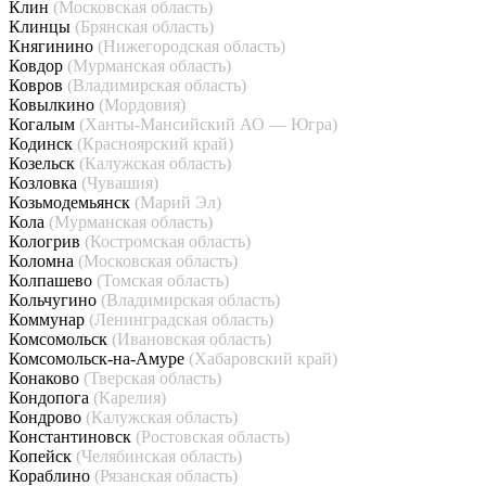
Клин
(Московская область)
Клинцы
(Брянская область)
Княгинино
(Нижегородская область)
Ковдор
(Мурманская область)
Ковров
(Владимирская область)
Ковылкино
(Мордовия)
Когалым
(Ханты-Мансийский АО — Югра)
Кодинск
(Красноярский край)
Козельск
(Калужская область)
Козловка
(Чувашия)
Козьмодемьянск
(Марий Эл)
Кола
(Мурманская область)
Кологрив
(Костромская область)
Коломна
(Московская область)
Колпашево
(Томская область)
Кольчугино
(Владимирская область)
Коммунар
(Ленинградская область)
Комсомольск
(Ивановская область)
Комсомольск-на-Амуре
(Хабаровский край)
Конаково
(Тверская область)
Кондопога
(Карелия)
Кондрово
(Калужская область)
Константиновск
(Ростовская область)
Копейск
(Челябинская область)
Кораблино
(Рязанская область)