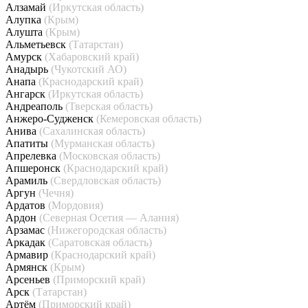
Алзамай
(Иркутская область)
Алупка
(Крым)
Алушта
(Крым)
Альметьевск
(Татарстан)
Амурск
(Хабаровский край)
Анадырь
(Чукотский АО)
Анапа
(Краснодарский край)
Ангарск
(Иркутская область)
Андреаполь
(Тверская область)
Анжеро-Судженск
(Кемеровская область)
Анива
(Сахалинская область)
Апатиты
(Мурманская область)
Апрелевка
(Московская область)
Апшеронск
(Краснодарский край)
Арамиль
(Свердловская область)
Аргун
(Чечня)
Ардатов
(Мордовия)
Ардон
(Северная Осетия — Алания)
Арзамас
(Нижегородская область)
Аркадак
(Саратовская область)
Армавир
(Краснодарский край)
Армянск
(Крым)
Арсеньев
(Приморский край)
Арск
(Татарстан)
Артём
(Приморский край)