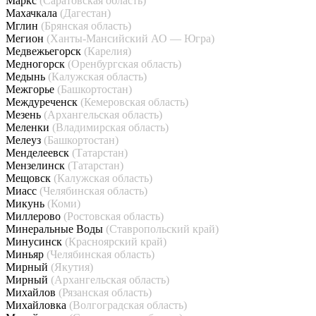
Маркс
(Саратовская область)
Махачкала
(Дагестан)
Мглин
(Брянская область)
Мегион
(Ханты-Мансийский АО — Югра)
Медвежьегорск
(Карелия)
Медногорск
(Оренбургская область)
Медынь
(Калужская область)
Межгорье
(Башкортостан)
Междуреченск
(Кемеровская область)
Мезень
(Архангельская область)
Меленки
(Владимирская область)
Мелеуз
(Башкортостан)
Менделеевск
(Татарстан)
Мензелинск
(Татарстан)
Мещовск
(Калужская область)
Миасс
(Челябинская область)
Микунь
(Коми)
Миллерово
(Ростовская область)
Минеральные Воды
(Ставропольский край)
Минусинск
(Красноярский край)
Миньяр
(Челябинская область)
Мирный
(Якутия)
Мирный
(Архангельская область)
Михайлов
(Рязанская область)
Михайловка
(Волгоградская область)