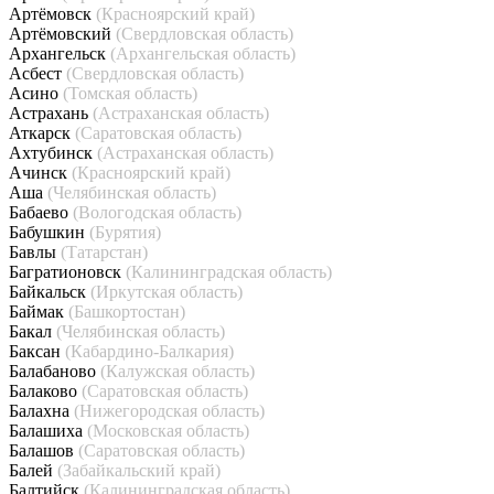
Артёмовск
(Красноярский край)
Артёмовский
(Свердловская область)
Архангельск
(Архангельская область)
Асбест
(Свердловская область)
Асино
(Томская область)
Астрахань
(Астраханская область)
Аткарск
(Саратовская область)
Ахтубинск
(Астраханская область)
Ачинск
(Красноярский край)
Аша
(Челябинская область)
Бабаево
(Вологодская область)
Бабушкин
(Бурятия)
Бавлы
(Татарстан)
Багратионовск
(Калининградская область)
Байкальск
(Иркутская область)
Баймак
(Башкортостан)
Бакал
(Челябинская область)
Баксан
(Кабардино-Балкария)
Балабаново
(Калужская область)
Балаково
(Саратовская область)
Балахна
(Нижегородская область)
Балашиха
(Московская область)
Балашов
(Саратовская область)
Балей
(Забайкальский край)
Балтийск
(Калининградская область)