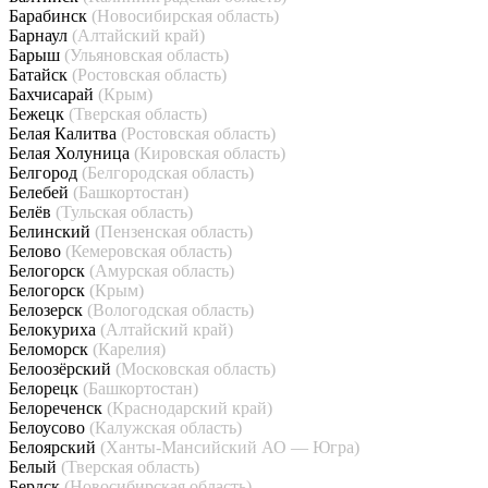
Барабинск
(Новосибирская область)
Барнаул
(Алтайский край)
Барыш
(Ульяновская область)
Батайск
(Ростовская область)
Бахчисарай
(Крым)
Бежецк
(Тверская область)
Белая Калитва
(Ростовская область)
Белая Холуница
(Кировская область)
Белгород
(Белгородская область)
Белебей
(Башкортостан)
Белёв
(Тульская область)
Белинский
(Пензенская область)
Белово
(Кемеровская область)
Белогорск
(Амурская область)
Белогорск
(Крым)
Белозерск
(Вологодская область)
Белокуриха
(Алтайский край)
Беломорск
(Карелия)
Белоозёрский
(Московская область)
Белорецк
(Башкортостан)
Белореченск
(Краснодарский край)
Белоусово
(Калужская область)
Белоярский
(Ханты-Мансийский АО — Югра)
Белый
(Тверская область)
Бердск
(Новосибирская область)