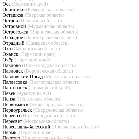
Оса
(Пермский край)
Осинники
(Кемеровская область)
Осташков
(Тверская область)
Остров
(Псковская область)
Островной
(Мурманская область)
Острогожск
(Воронежская область)
Отрадное
(Ленинградская область)
Отрадный
(Самарская область)
Оха
(Сахалинская область)
Оханск
(Пермский край)
Очёр
(Пермский край)
Павлово
(Нижегородская область)
Павловск
(Воронежская область)
Павловский Посад
(Московская область)
Палласовка
(Волгоградская область)
Партизанск
(Приморский край)
Певек
(Чукотский АО)
Пенза
(Пензенская область)
Первомайск
(Нижегородская область)
Первоуральск
(Свердловская область)
Перевоз
(Нижегородская область)
Пересвет
(Московская область)
Переславль-Залесский
(Ярославская область)
Пермь
(Пермский край)
Пестово
(Новгородская область)