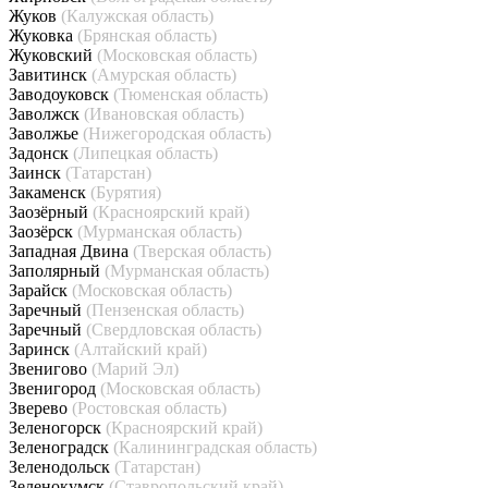
Жуков
(Калужская область)
Жуковка
(Брянская область)
Жуковский
(Московская область)
Завитинск
(Амурская область)
Заводоуковск
(Тюменская область)
Заволжск
(Ивановская область)
Заволжье
(Нижегородская область)
Задонск
(Липецкая область)
Заинск
(Татарстан)
Закаменск
(Бурятия)
Заозёрный
(Красноярский край)
Заозёрск
(Мурманская область)
Западная Двина
(Тверская область)
Заполярный
(Мурманская область)
Зарайск
(Московская область)
Заречный
(Пензенская область)
Заречный
(Свердловская область)
Заринск
(Алтайский край)
Звенигово
(Марий Эл)
Звенигород
(Московская область)
Зверево
(Ростовская область)
Зеленогорск
(Красноярский край)
Зеленоградск
(Калининградская область)
Зеленодольск
(Татарстан)
Зеленокумск
(Ставропольский край)