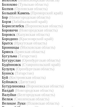
Болотное
(Новосибирская область)
Болохово
(Тульская область)
Болхов
(Орловская область)
Большой Камень
(Приморский край)
Бор
(Нижегородская область)
Борзя
(Забайкальский край)
Борисоглебск
(Воронежская область)
Боровичи
(Новгородская область)
Боровск
(Калужская область)
Бородино
(Красноярский край)
Братск
(Иркутская область)
Бронницы
(Московская область)
Брянск
(Брянская область)
Бугульма
(Татарстан)
Бугуруслан
(Оренбургская область)
Будённовск
(Ставропольский край)
Бузулук
(Оренбургская область)
Буинск
(Татарстан)
Буй
(Костромская область)
Буйнакск
(Дагестан)
Бутурлиновка
(Воронежская область)
Валдай
(Новгородская область)
Валуйки
(Белгородская область)
Велиж
(Смоленская область)
Великие Луки
(Псковская область)