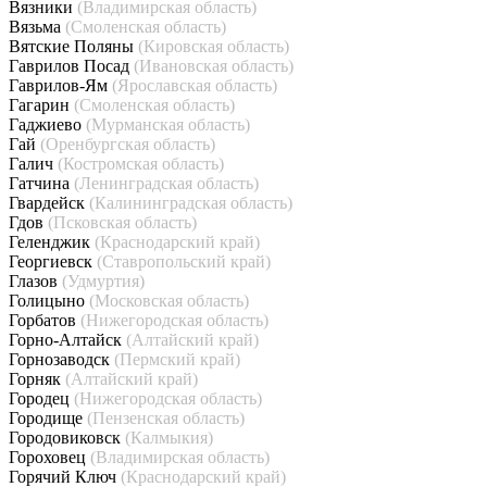
Вязники
(Владимирская область)
Вязьма
(Смоленская область)
Вятские Поляны
(Кировская область)
Гаврилов Посад
(Ивановская область)
Гаврилов-Ям
(Ярославская область)
Гагарин
(Смоленская область)
Гаджиево
(Мурманская область)
Гай
(Оренбургская область)
Галич
(Костромская область)
Гатчина
(Ленинградская область)
Гвардейск
(Калининградская область)
Гдов
(Псковская область)
Геленджик
(Краснодарский край)
Георгиевск
(Ставропольский край)
Глазов
(Удмуртия)
Голицыно
(Московская область)
Горбатов
(Нижегородская область)
Горно-Алтайск
(Алтайский край)
Горнозаводск
(Пермский край)
Горняк
(Алтайский край)
Городец
(Нижегородская область)
Городище
(Пензенская область)
Городовиковск
(Калмыкия)
Гороховец
(Владимирская область)
Горячий Ключ
(Краснодарский край)