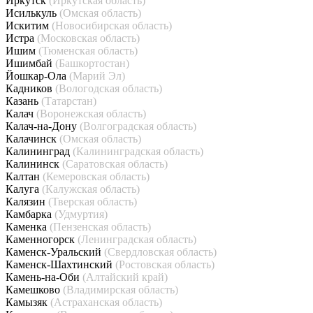
Иркутск
(Иркутская область)
Исилькуль
(Омская область)
Искитим
(Новосибирская область)
Истра
(Московская область)
Ишим
(Тюменская область)
Ишимбай
(Башкортостан)
Йошкар-Ола
(Марий Эл)
Кадников
(Вологодская область)
Казань
(Татарстан)
Калач
(Воронежская область)
Калач-на-Дону
(Волгоградская область)
Калачинск
(Омская область)
Калининград
(Калининградская область)
Калининск
(Саратовская область)
Калтан
(Кемеровская область)
Калуга
(Калужская область)
Калязин
(Тверская область)
Камбарка
(Удмуртия)
Каменка
(Пензенская область)
Каменногорск
(Ленинградская область)
Каменск-Уральский
(Свердловская область)
Каменск-Шахтинский
(Ростовская область)
Камень-на-Оби
(Алтайский край)
Камешково
(Владимирская область)
Камызяк
(Астраханская область)