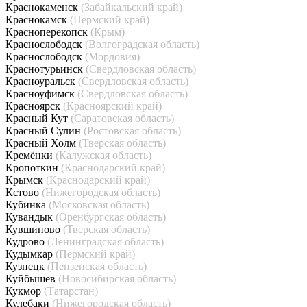
Краснокаменск
(Забайкальский край)
Краснокамск
(Пермский край)
Красноперекопск
(Крым)
Краснослободск
(Волгоградская область)
Краснослободск
(Мордовия)
Краснотурьинск
(Свердловская область)
Красноуральск
(Свердловская область)
Красноуфимск
(Свердловская область)
Красноярск
(Красноярский край)
Красный Кут
(Саратовская область)
Красный Сулин
(Ростовская область)
Красный Холм
(Тверская область)
Кремёнки
(Калужская область)
Кропоткин
(Краснодарский край)
Крымск
(Краснодарский край)
Кстово
(Нижегородская область)
Кубинка
(Московская область)
Кувандык
(Оренбургская область)
Кувшиново
(Тверская область)
Кудрово
(Ленинградская область)
Кудымкар
(Пермский край)
Кузнецк
(Пензенская область)
Куйбышев
(Новосибирская область)
Кукмор
(Татарстан)
Кулебаки
(Нижегородская область)