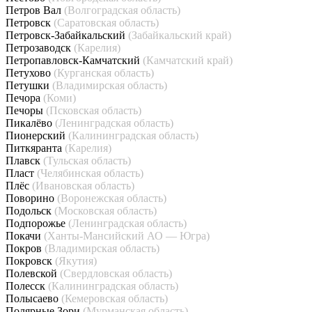
Петров Вал
(Волгоградская область)
Петровск
(Саратовская область)
Петровск-Забайкальский
(Забайкальский край)
Петрозаводск
(Карелия)
Петропавловск-Камчатский
(Камчатский край)
Петухово
(Курганская область)
Петушки
(Владимирская область)
Печора
(Коми)
Печоры
(Псковская область)
Пикалёво
(Ленинградская область)
Пионерский
(Калининградская область)
Питкяранта
(Карелия)
Плавск
(Тульская область)
Пласт
(Челябинская область)
Плёс
(Ивановская область)
Поворино
(Воронежская область)
Подольск
(Московская область)
Подпорожье
(Ленинградская область)
Покачи
(Ханты-Мансийский АО — Югра)
Покров
(Владимирская область)
Покровск
(Якутия)
Полевской
(Свердловская область)
Полесск
(Калининградская область)
Полысаево
(Кемеровская область)
Полярные Зори
(Мурманская область)