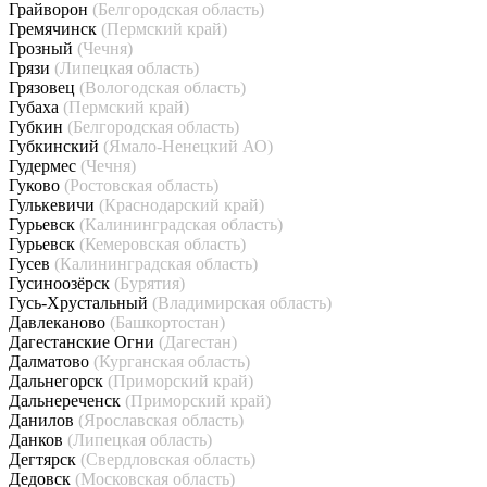
Грайворон
(Белгородская область)
Гремячинск
(Пермский край)
Грозный
(Чечня)
Грязи
(Липецкая область)
Грязовец
(Вологодская область)
Губаха
(Пермский край)
Губкин
(Белгородская область)
Губкинский
(Ямало-Ненецкий АО)
Гудермес
(Чечня)
Гуково
(Ростовская область)
Гулькевичи
(Краснодарский край)
Гурьевск
(Калининградская область)
Гурьевск
(Кемеровская область)
Гусев
(Калининградская область)
Гусиноозёрск
(Бурятия)
Гусь-Хрустальный
(Владимирская область)
Давлеканово
(Башкортостан)
Дагестанские Огни
(Дагестан)
Далматово
(Курганская область)
Дальнегорск
(Приморский край)
Дальнереченск
(Приморский край)
Данилов
(Ярославская область)
Данков
(Липецкая область)
Дегтярск
(Свердловская область)
Дедовск
(Московская область)