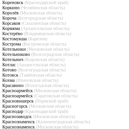
Кореновск
(Краснодарский край)
Коркино
(Челябинская область)
Королёв
(Московская область)
Короча
(Белгородская область)
Корсаков
(Сахалинская область)
Коряжма
(Архангельская область)
Костерёво
(Владимирская область)
Костомукша
(Карелия)
Кострома
(Костромская область)
Котельники
(Московская область)
Котельниково
(Волгоградская область)
Котельнич
(Кировская область)
Котлас
(Архангельская область)
Котово
(Волгоградская область)
Котовск
(Тамбовская область)
Кохма
(Ивановская область)
Красавино
(Вологодская область)
Красноармейск
(Московская область)
Красноармейск
(Саратовская область)
Красновишерск
(Пермский край)
Красногорск
(Московская область)
Краснодар
(Краснодарский край)
Краснозаводск
(Московская область)
Краснознаменск
(Калининградская область)
Краснознаменск
(Московская область)