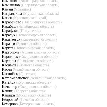
Камышин
(Волгоградская область)
Камышлов
(Свердловская область)
Канаш
(Чувашия)
Кандалакша
(Мурманская область)
Канск
(Красноярский край)
Карабаново
(Владимирская область)
Карабаш
(Челябинская область)
Карабулак
(Ингушетия)
Карасук
(Новосибирская область)
Карачаевск
(Карачаево-Черкесия)
Карачев
(Брянская область)
Каргат
(Новосибирская область)
Каргополь
(Архангельская область)
Карпинск
(Свердловская область)
Карталы
(Челябинская область)
Касимов
(Рязанская область)
Касли
(Челябинская область)
Каспийск
(Дагестан)
Катав-Ивановск
(Челябинская область)
Катайск
(Курганская область)
Качканар
(Свердловская область)
Кашин
(Тверская область)
Кашира
(Московская область)
Кедровый
(Томская область)
Кемерово
(Кемеровская область)