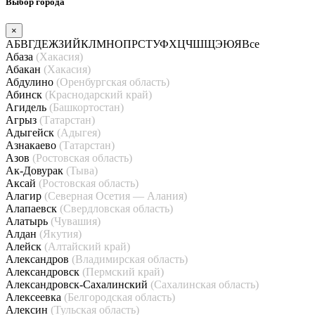
Выбор города
×
А
Б
В
Г
Д
Е
Ж
З
И
Й
К
Л
М
Н
О
П
Р
С
Т
У
Ф
Х
Ц
Ч
Ш
Щ
Э
Ю
Я
Все
Абаза
(Хакасия)
Абакан
(Хакасия)
Абдулино
(Оренбургская область)
Абинск
(Краснодарский край)
Агидель
(Башкортостан)
Агрыз
(Татарстан)
Адыгейск
(Адыгея)
Азнакаево
(Татарстан)
Азов
(Ростовская область)
Ак-Довурак
(Тыва)
Аксай
(Ростовская область)
Алагир
(Северная Осетия — Алания)
Алапаевск
(Свердловская область)
Алатырь
(Чувашия)
Алдан
(Якутия)
Алейск
(Алтайский край)
Александров
(Владимирская область)
Александровск
(Пермский край)
Александровск-Сахалинский
(Сахалинская область)
Алексеевка
(Белгородская область)
Алексин
(Тульская область)