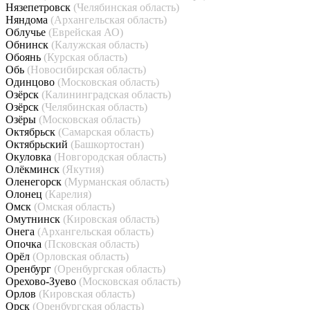
Нязепетровск
(Челябинская область)
Няндома
(Архангельская область)
Облучье
(Еврейская АО)
Обнинск
(Калужская область)
Обоянь
(Курская область)
Обь
(Новосибирская область)
Одинцово
(Московская область)
Озёрск
(Калининградская область)
Озёрск
(Челябинская область)
Озёры
(Московская область)
Октябрьск
(Самарская область)
Октябрьский
(Башкортостан)
Окуловка
(Новгородская область)
Олёкминск
(Якутия)
Оленегорск
(Мурманская область)
Олонец
(Карелия)
Омск
(Омская область)
Омутнинск
(Кировская область)
Онега
(Архангельская область)
Опочка
(Псковская область)
Орёл
(Орловская область)
Оренбург
(Оренбургская область)
Орехово-Зуево
(Московская область)
Орлов
(Кировская область)
Орск
(Оренбургская область)