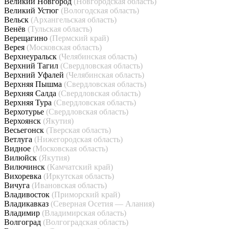
Великий Новгород
(Новгородская область)
Великий Устюг
(Вологодская область)
Вельск
(Архангельская область)
Венёв
(Тульская область)
Верещагино
(Пермский край)
Верея
(Московская область)
Верхнеуральск
(Челябинская область)
Верхний Тагил
(Свердловская область)
Верхний Уфалей
(Челябинская область)
Верхняя Пышма
(Свердловская область)
Верхняя Салда
(Свердловская область)
Верхняя Тура
(Свердловская область)
Верхотурье
(Свердловская область)
Верхоянск
(Якутия)
Весьегонск
(Тверская область)
Ветлуга
(Нижегородская область)
Видное
(Московская область)
Вилюйск
(Якутия)
Вилючинск
(Камчатский край)
Вихоревка
(Иркутская область)
Вичуга
(Ивановская область)
Владивосток
(Приморский край)
Владикавказ
(Северная Осетия — Алания)
Владимир
(Владимирская область)
Волгоград
(Волгоградская область)