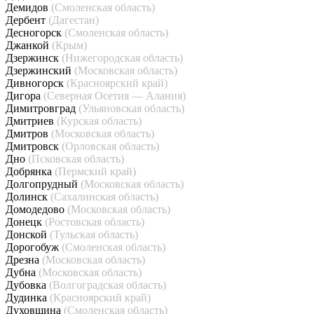
Демидов
(Смоленская область)
Дербент
(Дагестан)
Десногорск
(Смоленская область)
Джанкой
(Крым)
Дзержинск
(Нижегородская область)
Дзержинский
(Московская область)
Дивногорск
(Красноярский край)
Дигора
(Северная Осетия — Алания)
Димитровград
(Ульяновская область)
Дмитриев
(Курская область)
Дмитров
(Московская область)
Дмитровск
(Орловская область)
Дно
(Псковская область)
Добрянка
(Пермский край)
Долгопрудный
(Московская область)
Долинск
(Сахалинская область)
Домодедово
(Московская область)
Донецк
(Ростовская область)
Донской
(Тульская область)
Дорогобуж
(Смоленская область)
Дрезна
(Московская область)
Дубна
(Московская область)
Дубовка
(Волгоградская область)
Дудинка
(Красноярский край)
Духовщина
(Смоленская область)