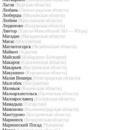
Льгов
(Курская область)
Любань
(Ленинградская область)
Люберцы
(Московская область)
Любим
(Ярославская область)
Людиново
(Калужская область)
Лянтор
(Ханты-Мансийский АО — Югра)
Магадан
(Магаданская область)
Магас
(Ингушетия)
Магнитогорск
(Челябинская область)
Майкоп
(Адыгея)
Майский
(Кабардино-Балкария)
Макаров
(Сахалинская область)
Макарьев
(Костромская область)
Макушино
(Курганская область)
Малая Вишера
(Новгородская область)
Малгобек
(Ингушетия)
Малмыж
(Кировская область)
Малоархангельск
(Орловская область)
Малоярославец
(Калужская область)
Мамадыш
(Татарстан)
Мамоново
(Калининградская область)
Мантурово
(Костромская область)
Мариинск
(Кемеровская область)
Мариинский Посад
(Чувашия)