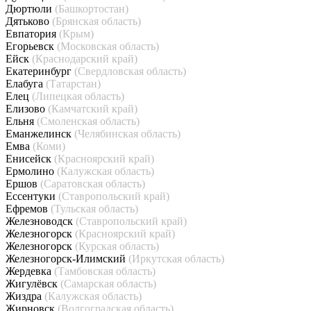
Дюртюли
(Башкортостан)
Дятьково
(Брянская область)
Евпатория
(Крым)
Егорьевск
(Московская область)
Ейск
(Краснодарский край)
Екатеринбург
(Свердловская область)
Елабуга
(Татарстан)
Елец
(Липецкая область)
Елизово
(Камчатский край)
Ельня
(Смоленская область)
Еманжелинск
(Челябинская область)
Емва
(Коми)
Енисейск
(Красноярский край)
Ермолино
(Калужская область)
Ершов
(Саратовская область)
Ессентуки
(Ставропольский край)
Ефремов
(Тульская область)
Железноводск
(Ставропольский край)
Железногорск
(Красноярский край)
Железногорск
(Курская область)
Железногорск-Илимский
(Иркутская область)
Жердевка
(Тамбовская область)
Жигулёвск
(Самарская область)
Жиздра
(Калужская область)
Жирновск
(Волгоградская область)