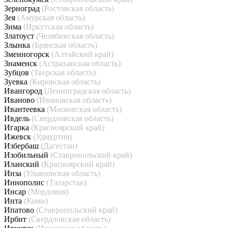
Зерноград
(Ростовская область)
Зея
(Амурская область)
Зима
(Иркутская область)
Златоуст
(Челябинская область)
Злынка
(Брянская область)
Змеиногорск
(Алтайский край)
Знаменск
(Астраханская область)
Зубцов
(Тверская область)
Зуевка
(Кировская область)
Ивангород
(Ленинградская область)
Иваново
(Ивановская область)
Ивантеевка
(Московская область)
Ивдель
(Свердловская область)
Игарка
(Красноярский край)
Ижевск
(Удмуртия)
Избербаш
(Дагестан)
Изобильный
(Ставропольский край)
Иланский
(Красноярский край)
Инза
(Ульяновская область)
Иннополис
(Татарстан)
Инсар
(Мордовия)
Инта
(Коми)
Ипатово
(Ставропольский край)
Ирбит
(Свердловская область)