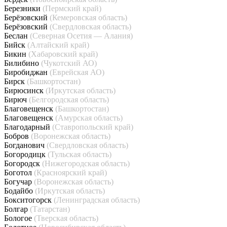
Березники
(Пермский край)
Берёзовский
(Кемеровская область)
Берёзовский
(Свердловская область)
Беслан
(Северная Осетия — Алания)
Бийск
(Алтайский край)
Бикин
(Хабаровский край)
Билибино
(Чукотский АО)
Биробиджан
(Еврейская АО)
Бирск
(Башкортостан)
Бирюсинск
(Иркутская область)
Бирюч
(Белгородская область)
Благовещенск
(Башкортостан)
Благовещенск
(Амурская область)
Благодарный
(Ставропольский край)
Бобров
(Воронежская область)
Богданович
(Свердловская область)
Богородицк
(Тульская область)
Богородск
(Нижегородская область)
Боготол
(Красноярский край)
Богучар
(Воронежская область)
Бодайбо
(Иркутская область)
Бокситогорск
(Ленинградская область)
Болгар
(Татарстан)
Бологое
(Тверская область)