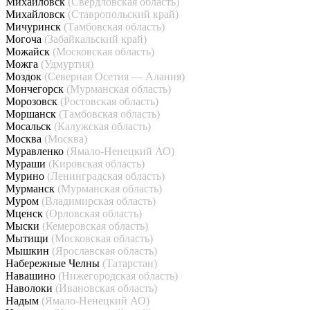
Михайловск
(Свердловская область)
Михайловск
(Ставропольский край)
Мичуринск
(Тамбовская область)
Могоча
(Забайкальский край)
Можайск
(Московская область)
Можга
(Удмуртия)
Моздок
(Северная Осетия — Алания)
Мончегорск
(Мурманская область)
Морозовск
(Ростовская область)
Моршанск
(Тамбовская область)
Мосальск
(Калужская область)
Москва
(Москва)
Муравленко
(Ямало-Ненецкий АО)
Мураши
(Кировская область)
Мурино
(Ленинградская область)
Мурманск
(Мурманская область)
Муром
(Владимирская область)
Мценск
(Орловская область)
Мыски
(Кемеровская область)
Мытищи
(Московская область)
Мышкин
(Ярославская область)
Набережные Челны
(Татарстан)
Навашино
(Нижегородская область)
Наволоки
(Ивановская область)
Надым
(Ямало-Ненецкий АО)