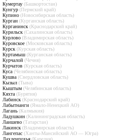
Кумертау
(Башкортостан)
Кунгур
(Пермский край)
Купино
(Новосибирская область)
Курган
(Курганская область)
Курганинск
(Краснодарский край)
Курильск
(Сахалинская область)
Курлово
(Владимирская область)
Куровское
(Московская область)
Курск
(Курская область)
Куртамыш
(Курганская область)
Курчалой
(Чечня)
Курчатов
(Курская область)
Куса
(Челябинская область)
Кушва
(Свердловская область)
Кызыл
(Тыва)
Кыштым
(Челябинская область)
Кяхта
(Бурятия)
Лабинск
(Краснодарский край)
Лабытнанги
(Ямало-Ненецкий АО)
Лагань
(Калмыкия)
Ладушкин
(Калининградская область)
Лаишево
(Татарстан)
Лакинск
(Владимирская область)
Лангепас
(Ханты-Мансийский АО — Югра)
Лахденпохья
(Карелия)