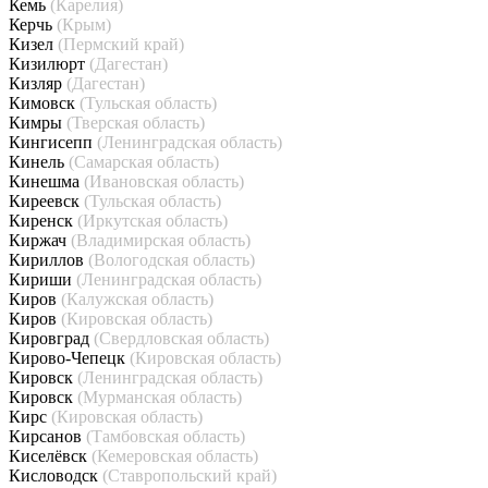
Кемь
(Карелия)
Керчь
(Крым)
Кизел
(Пермский край)
Кизилюрт
(Дагестан)
Кизляр
(Дагестан)
Кимовск
(Тульская область)
Кимры
(Тверская область)
Кингисепп
(Ленинградская область)
Кинель
(Самарская область)
Кинешма
(Ивановская область)
Киреевск
(Тульская область)
Киренск
(Иркутская область)
Киржач
(Владимирская область)
Кириллов
(Вологодская область)
Кириши
(Ленинградская область)
Киров
(Калужская область)
Киров
(Кировская область)
Кировград
(Свердловская область)
Кирово-Чепецк
(Кировская область)
Кировск
(Ленинградская область)
Кировск
(Мурманская область)
Кирс
(Кировская область)
Кирсанов
(Тамбовская область)
Киселёвск
(Кемеровская область)
Кисловодск
(Ставропольский край)