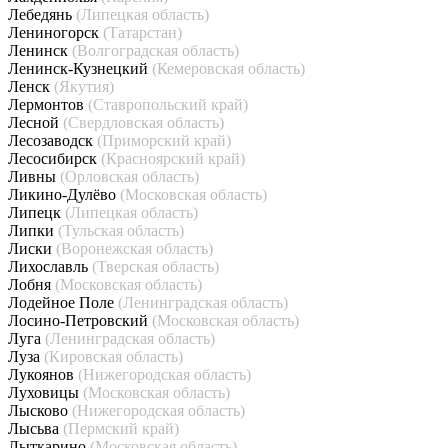
Лебедянь
(Липецкая область)
Лениногорск
(Татарстан)
Ленинск
(Волгоградская область)
Ленинск-Кузнецкий
(Кемеровская область)
Ленск
(Якутия)
Лермонтов
(Ставропольский край)
Лесной
(Свердловская область)
Лесозаводск
(Приморский край)
Лесосибирск
(Красноярский край)
Ливны
(Орловская область)
Ликино-Дулёво
(Московская область)
Липецк
(Липецкая область)
Липки
(Тульская область)
Лиски
(Воронежская область)
Лихославль
(Тверская область)
Лобня
(Московская область)
Лодейное Поле
(Ленинградская область)
Лосино-Петровский
(Московская область)
Луга
(Ленинградская область)
Луза
(Кировская область)
Лукоянов
(Нижегородская область)
Луховицы
(Московская область)
Лысково
(Нижегородская область)
Лысьва
(Пермский край)
Лыткарино
(Московская область)