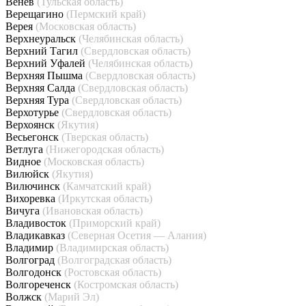
Венёв
(Тульская область)
Верещагино
(Пермский край)
Верея
(Московская область)
Верхнеуральск
(Челябинская область)
Верхний Тагил
(Свердловская область)
Верхний Уфалей
(Челябинская область)
Верхняя Пышма
(Свердловская область)
Верхняя Салда
(Свердловская область)
Верхняя Тура
(Свердловская область)
Верхотурье
(Свердловская область)
Верхоянск
(Якутия)
Весьегонск
(Тверская область)
Ветлуга
(Нижегородская область)
Видное
(Московская область)
Вилюйск
(Якутия)
Вилючинск
(Камчатский край)
Вихоревка
(Иркутская область)
Вичуга
(Ивановская область)
Владивосток
(Приморский край)
Владикавказ
(Северная Осетия — Алания)
Владимир
(Владимирская область)
Волгоград
(Волгоградская область)
Волгодонск
(Ростовская область)
Волгореченск
(Костромская область)
Волжск
(Марий Эл)