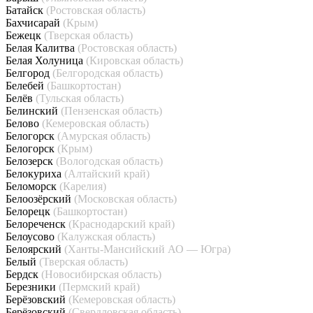
Батайск
(Ростовская область)
Бахчисарай
(Крым)
Бежецк
(Тверская область)
Белая Калитва
(Ростовская область)
Белая Холуница
(Кировская область)
Белгород
(Белгородская область)
Белебей
(Башкортостан)
Белёв
(Тульская область)
Белинский
(Пензенская область)
Белово
(Кемеровская область)
Белогорск
(Амурская область)
Белогорск
(Крым)
Белозерск
(Вологодская область)
Белокуриха
(Алтайский край)
Беломорск
(Карелия)
Белоозёрский
(Московская область)
Белорецк
(Башкортостан)
Белореченск
(Краснодарский край)
Белоусово
(Калужская область)
Белоярский
(Ханты-Мансийский АО — Югра)
Белый
(Тверская область)
Бердск
(Новосибирская область)
Березники
(Пермский край)
Берёзовский
(Кемеровская область)
Берёзовский
(Свердловская область)