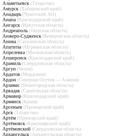
Альметьевск
(Татарстан)
Амурск
(Хабаровский край)
Анадырь
(Чукотский АО)
Анапа
(Краснодарский край)
Ангарск
(Иркутская область)
Андреаполь
(Тверская область)
Анжеро-Судженск
(Кемеровская область)
Анива
(Сахалинская область)
Апатиты
(Мурманская область)
Апрелевка
(Московская область)
Апшеронск
(Краснодарский край)
Арамиль
(Свердловская область)
Аргун
(Чечня)
Ардатов
(Мордовия)
Ардон
(Северная Осетия — Алания)
Арзамас
(Нижегородская область)
Аркадак
(Саратовская область)
Армавир
(Краснодарский край)
Армянск
(Крым)
Арсеньев
(Приморский край)
Арск
(Татарстан)
Артём
(Приморский край)
Артёмовск
(Красноярский край)
Артёмовский
(Свердловская область)
Архангельск
(Архангельская область)