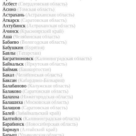
Асбест
(Свердловская область)
Асино
(Томская область)
Астрахань
(Астраханская область)
Аткарск
(Саратовская область)
Ахтубинск
(Астраханская область)
Ачинск
(Красноярский край)
Аша
(Челябинская область)
Бабаево
(Вологодская область)
Бабушкин
(Бурятия)
Бавлы
(Татарстан)
Багратионовск
(Калининградская область)
Байкальск
(Иркутская область)
Баймак
(Башкортостан)
Бакал
(Челябинская область)
Баксан
(Кабардино-Балкария)
Балабаново
(Калужская область)
Балаково
(Саратовская область)
Балахна
(Нижегородская область)
Балашиха
(Московская область)
Балашов
(Саратовская область)
Балей
(Забайкальский край)
Балтийск
(Калининградская область)
Барабинск
(Новосибирская область)
Барнаул
(Алтайский край)
Барыш
(Ульяновская область)