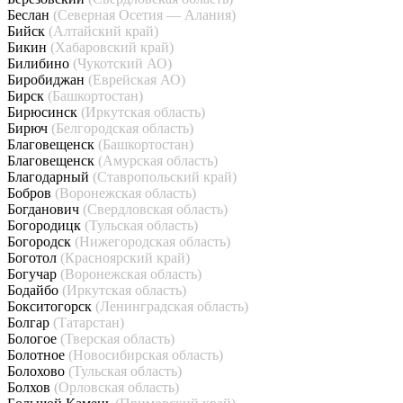
Беслан
(Северная Осетия — Алания)
Бийск
(Алтайский край)
Бикин
(Хабаровский край)
Билибино
(Чукотский АО)
Биробиджан
(Еврейская АО)
Бирск
(Башкортостан)
Бирюсинск
(Иркутская область)
Бирюч
(Белгородская область)
Благовещенск
(Башкортостан)
Благовещенск
(Амурская область)
Благодарный
(Ставропольский край)
Бобров
(Воронежская область)
Богданович
(Свердловская область)
Богородицк
(Тульская область)
Богородск
(Нижегородская область)
Боготол
(Красноярский край)
Богучар
(Воронежская область)
Бодайбо
(Иркутская область)
Бокситогорск
(Ленинградская область)
Болгар
(Татарстан)
Бологое
(Тверская область)
Болотное
(Новосибирская область)
Болохово
(Тульская область)
Болхов
(Орловская область)