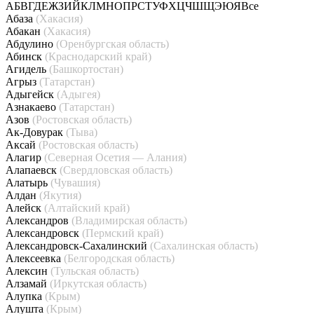
А
Б
В
Г
Д
Е
Ж
З
И
Й
К
Л
М
Н
О
П
Р
С
Т
У
Ф
Х
Ц
Ч
Ш
Щ
Э
Ю
Я
Все
Абаза
(Хакасия)
Абакан
(Хакасия)
Абдулино
(Оренбургская область)
Абинск
(Краснодарский край)
Агидель
(Башкортостан)
Агрыз
(Татарстан)
Адыгейск
(Адыгея)
Азнакаево
(Татарстан)
Азов
(Ростовская область)
Ак-Довурак
(Тыва)
Аксай
(Ростовская область)
Алагир
(Северная Осетия — Алания)
Алапаевск
(Свердловская область)
Алатырь
(Чувашия)
Алдан
(Якутия)
Алейск
(Алтайский край)
Александров
(Владимирская область)
Александровск
(Пермский край)
Александровск-Сахалинский
(Сахалинская область)
Алексеевка
(Белгородская область)
Алексин
(Тульская область)
Алзамай
(Иркутская область)
Алупка
(Крым)
Алушта
(Крым)