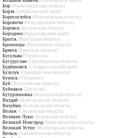
Большой Камень
(Приморский край)
Бор
(Нижегородская область)
Борзя
(Забайкальский край)
Борисоглебск
(Воронежская область)
Боровичи
(Новгородская область)
Боровск
(Калужская область)
Бородино
(Красноярский край)
Братск
(Иркутская область)
Бронницы
(Московская область)
Брянск
(Брянская область)
Бугульма
(Татарстан)
Бугуруслан
(Оренбургская область)
Будённовск
(Ставропольский край)
Бузулук
(Оренбургская область)
Буинск
(Татарстан)
Буй
(Костромская область)
Буйнакск
(Дагестан)
Бутурлиновка
(Воронежская область)
Валдай
(Новгородская область)
Валуйки
(Белгородская область)
Велиж
(Смоленская область)
Великие Луки
(Псковская область)
Великий Новгород
(Новгородская область)
Великий Устюг
(Вологодская область)
Вельск
(Архангельская область)