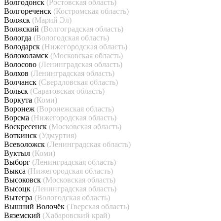
Волгодонск
(Ростовская область)
Волгореченск
(Костромская область)
Волжск
(Марий Эл)
Волжский
(Волгоградская область)
Вологда
(Вологодская область)
Володарск
(Нижегородская область)
Волоколамск
(Московская область)
Волосово
(Ленинградская область)
Волхов
(Ленинградская область)
Волчанск
(Свердловская область)
Вольск
(Саратовская область)
Воркута
(Коми)
Воронеж
(Воронежская область)
Ворсма
(Нижегородская область)
Воскресенск
(Московская область)
Воткинск
(Удмуртия)
Всеволожск
(Ленинградская область)
Вуктыл
(Коми)
Выборг
(Ленинградская область)
Выкса
(Нижегородская область)
Высоковск
(Московская область)
Высоцк
(Ленинградская область)
Вытегра
(Вологодская область)
Вышний Волочёк
(Тверская область)
Вяземский
(Хабаровский край)