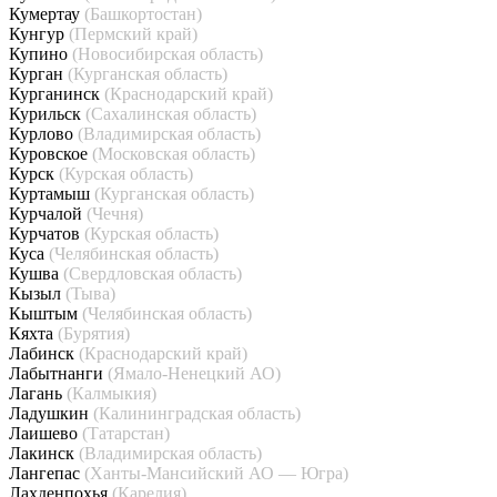
Кумертау
(Башкортостан)
Кунгур
(Пермский край)
Купино
(Новосибирская область)
Курган
(Курганская область)
Курганинск
(Краснодарский край)
Курильск
(Сахалинская область)
Курлово
(Владимирская область)
Куровское
(Московская область)
Курск
(Курская область)
Куртамыш
(Курганская область)
Курчалой
(Чечня)
Курчатов
(Курская область)
Куса
(Челябинская область)
Кушва
(Свердловская область)
Кызыл
(Тыва)
Кыштым
(Челябинская область)
Кяхта
(Бурятия)
Лабинск
(Краснодарский край)
Лабытнанги
(Ямало-Ненецкий АО)
Лагань
(Калмыкия)
Ладушкин
(Калининградская область)
Лаишево
(Татарстан)
Лакинск
(Владимирская область)
Лангепас
(Ханты-Мансийский АО — Югра)
Лахденпохья
(Карелия)