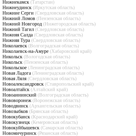
Нижнекамск
(Татарстан)
Нижнеудинск
(Иркутская область)
Нижние Серги
(Свердловская область)
Нижний Ломов
(Пензенская область)
Нижний Новгород
(Нижегородская область)
Нижний Тагил
(Свердловская область)
Нижняя Салда
(Свердловская область)
Нижняя Тура
(Свердловская область)
Николаевск
(Волгоградская область)
Николаевск-на-Амуре
(Хабаровский край)
Никольск
(Вологодская область)
Никольск
(Пензенская область)
Никольское
(Ленинградская область)
Новая Ладога
(Ленинградская область)
Новая Ляля
(Свердловская область)
Новоалександровск
(Ставропольский край)
Новоалтайск
(Алтайский край)
Новоаннинский
(Волгоградская область)
Нововоронеж
(Воронежская область)
Новодвинск
(Архангельская область)
Новозыбков
(Брянская область)
Новокубанск
(Краснодарский край)
Новокузнецк
(Кемеровская область)
Новокуйбышевск
(Самарская область)
Новомичуринск
(Рязанская область)