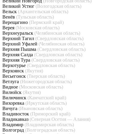
Великий Новгород
(Новгородская область)
Великий Устюг
(Вологодская область)
Вельск
(Архангельская область)
Венёв
(Тульская область)
Верещагино
(Пермский край)
Верея
(Московская область)
Верхнеуральск
(Челябинская область)
Верхний Тагил
(Свердловская область)
Верхний Уфалей
(Челябинская область)
Верхняя Пышма
(Свердловская область)
Верхняя Салда
(Свердловская область)
Верхняя Тура
(Свердловская область)
Верхотурье
(Свердловская область)
Верхоянск
(Якутия)
Весьегонск
(Тверская область)
Ветлуга
(Нижегородская область)
Видное
(Московская область)
Вилюйск
(Якутия)
Вилючинск
(Камчатский край)
Вихоревка
(Иркутская область)
Вичуга
(Ивановская область)
Владивосток
(Приморский край)
Владикавказ
(Северная Осетия — Алания)
Владимир
(Владимирская область)
Волгоград
(Волгоградская область)