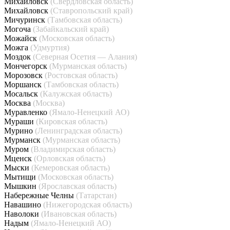
Михайловск
(Свердловская область)
Михайловск
(Ставропольский край)
Мичуринск
(Тамбовская область)
Могоча
(Забайкальский край)
Можайск
(Московская область)
Можга
(Удмуртия)
Моздок
(Северная Осетия — Алания)
Мончегорск
(Мурманская область)
Морозовск
(Ростовская область)
Моршанск
(Тамбовская область)
Мосальск
(Калужская область)
Москва
(Москва)
Муравленко
(Ямало-Ненецкий АО)
Мураши
(Кировская область)
Мурино
(Ленинградская область)
Мурманск
(Мурманская область)
Муром
(Владимирская область)
Мценск
(Орловская область)
Мыски
(Кемеровская область)
Мытищи
(Московская область)
Мышкин
(Ярославская область)
Набережные Челны
(Татарстан)
Навашино
(Нижегородская область)
Наволоки
(Ивановская область)
Надым
(Ямало-Ненецкий АО)