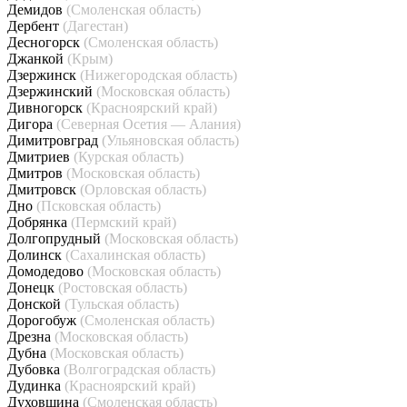
Демидов
(Смоленская область)
Дербент
(Дагестан)
Десногорск
(Смоленская область)
Джанкой
(Крым)
Дзержинск
(Нижегородская область)
Дзержинский
(Московская область)
Дивногорск
(Красноярский край)
Дигора
(Северная Осетия — Алания)
Димитровград
(Ульяновская область)
Дмитриев
(Курская область)
Дмитров
(Московская область)
Дмитровск
(Орловская область)
Дно
(Псковская область)
Добрянка
(Пермский край)
Долгопрудный
(Московская область)
Долинск
(Сахалинская область)
Домодедово
(Московская область)
Донецк
(Ростовская область)
Донской
(Тульская область)
Дорогобуж
(Смоленская область)
Дрезна
(Московская область)
Дубна
(Московская область)
Дубовка
(Волгоградская область)
Дудинка
(Красноярский край)
Духовщина
(Смоленская область)