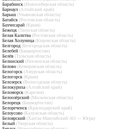
Барабинск
(Новосибирская область)
Барнаул
(Алтайский край)
Барыш
(Ульяновская область)
Батайск
(Ростовская область)
Бахчисарай
(Крым)
Бежецк
(Тверская область)
Белая Калитва
(Ростовская область)
Белая Холуница
(Кировская область)
Белгород
(Белгородская область)
Белебей
(Башкортостан)
Белёв
(Тульская область)
Белинский
(Пензенская область)
Белово
(Кемеровская область)
Белогорск
(Амурская область)
Белогорск
(Крым)
Белозерск
(Вологодская область)
Белокуриха
(Алтайский край)
Беломорск
(Карелия)
Белоозёрский
(Московская область)
Белорецк
(Башкортостан)
Белореченск
(Краснодарский край)
Белоусово
(Калужская область)
Белоярский
(Ханты-Мансийский АО — Югра)
Белый
(Тверская область)
Бердск
(Новосибирская область)