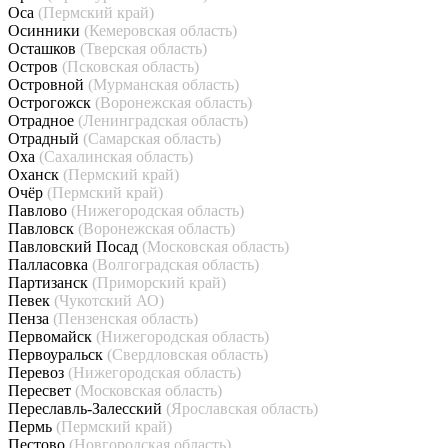
Оса
(Пермский край)
Осинники
(Кемеровская область)
Осташков
(Тверская область)
Остров
(Псковская область)
Островной
(Мурманская область)
Острогожск
(Воронежская область)
Отрадное
(Ленинградская область)
Отрадный
(Самарская область)
Оха
(Сахалинская область)
Оханск
(Пермский край)
Очёр
(Пермский край)
Павлово
(Нижегородская область)
Павловск
(Воронежская область)
Павловский Посад
(Московская область)
Палласовка
(Волгоградская область)
Партизанск
(Приморский край)
Певек
(Чукотский АО)
Пенза
(Пензенская область)
Первомайск
(Нижегородская область)
Первоуральск
(Свердловская область)
Перевоз
(Нижегородская область)
Пересвет
(Московская область)
Переславль-Залесский
(Ярославская область)
Пермь
(Пермский край)
Пестово
(Новгородская область)