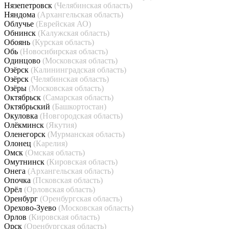
Нязепетровск
(Челябинская область)
Няндома
(Архангельская область)
Облучье
(Еврейская АО)
Обнинск
(Калужская область)
Обоянь
(Курская область)
Обь
(Новосибирская область)
Одинцово
(Московская область)
Озёрск
(Калининградская область)
Озёрск
(Челябинская область)
Озёры
(Московская область)
Октябрьск
(Самарская область)
Октябрьский
(Башкортостан)
Окуловка
(Новгородская область)
Олёкминск
(Якутия)
Оленегорск
(Мурманская область)
Олонец
(Карелия)
Омск
(Омская область)
Омутнинск
(Кировская область)
Онега
(Архангельская область)
Опочка
(Псковская область)
Орёл
(Орловская область)
Оренбург
(Оренбургская область)
Орехово-Зуево
(Московская область)
Орлов
(Кировская область)
Орск
(Оренбургская область)