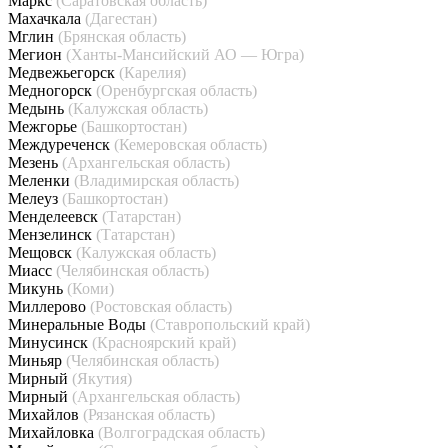
Маркс
(Саратовская область)
Махачкала
(Дагестан)
Мглин
(Брянская область)
Мегион
(Ханты-Мансийский АО — Югра)
Медвежьегорск
(Карелия)
Медногорск
(Оренбургская область)
Медынь
(Калужская область)
Межгорье
(Башкортостан)
Междуреченск
(Кемеровская область)
Мезень
(Архангельская область)
Меленки
(Владимирская область)
Мелеуз
(Башкортостан)
Менделеевск
(Татарстан)
Мензелинск
(Татарстан)
Мещовск
(Калужская область)
Миасс
(Челябинская область)
Микунь
(Коми)
Миллерово
(Ростовская область)
Минеральные Воды
(Ставропольский край)
Минусинск
(Красноярский край)
Миньяр
(Челябинская область)
Мирный
(Якутия)
Мирный
(Архангельская область)
Михайлов
(Рязанская область)
Михайловка
(Волгоградская область)