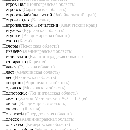
Петров Вал
(Волгоградская область)
Петровск
(Саратовская область)
Петровск-Забайкальский
(Забайкальский край)
Петрозаводск
(Карелия)
Петропавловск-Камчатский
(Камчатский край)
Петухово
(Курганская область)
Петушки
(Владимирская область)
Печора
(Коми)
Печоры
(Псковская область)
Пикалёво
(Ленинградская область)
Пионерский
(Калининградская область)
Питкяранта
(Карелия)
Плавск
(Тульская область)
Пласт
(Челябинская область)
Плёс
(Ивановская область)
Поворино
(Воронежская область)
Подольск
(Московская область)
Подпорожье
(Ленинградская область)
Покачи
(Ханты-Мансийский АО — Югра)
Покров
(Владимирская область)
Покровск
(Якутия)
Полевской
(Свердловская область)
Полесск
(Калининградская область)
Полысаево
(Кемеровская область)
Полярные Зори
(Мурманская область)