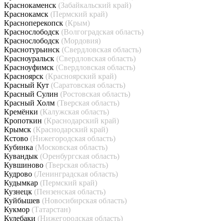
Краснокаменск
(Забайкальский край)
Краснокамск
(Пермский край)
Красноперекопск
(Крым)
Краснослободск
(Волгоградская область)
Краснослободск
(Мордовия)
Краснотурьинск
(Свердловская область)
Красноуральск
(Свердловская область)
Красноуфимск
(Свердловская область)
Красноярск
(Красноярский край)
Красный Кут
(Саратовская область)
Красный Сулин
(Ростовская область)
Красный Холм
(Тверская область)
Кремёнки
(Калужская область)
Кропоткин
(Краснодарский край)
Крымск
(Краснодарский край)
Кстово
(Нижегородская область)
Кубинка
(Московская область)
Кувандык
(Оренбургская область)
Кувшиново
(Тверская область)
Кудрово
(Ленинградская область)
Кудымкар
(Пермский край)
Кузнецк
(Пензенская область)
Куйбышев
(Новосибирская область)
Кукмор
(Татарстан)
Кулебаки
(Нижегородская область)