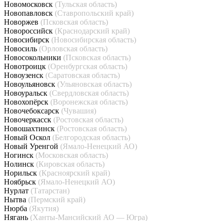
Новомосковск
(Тульская область)
Новопавловск
(Ставропольский край)
Новоржев
(Псковская область)
Новороссийск
(Краснодарский край)
Новосибирск
(Новосибирская область)
Новосиль
(Орловская область)
Новосокольники
(Псковская область)
Новотроицк
(Оренбургская область)
Новоузенск
(Саратовская область)
Новоульяновск
(Ульяновская область)
Новоуральск
(Свердловская область)
Новохопёрск
(Воронежская область)
Новочебоксарск
(Чувашия)
Новочеркасск
(Ростовская область)
Новошахтинск
(Ростовская область)
Новый Оскол
(Белгородская область)
Новый Уренгой
(Ямало-Ненецкий АО)
Ногинск
(Московская область)
Нолинск
(Кировская область)
Норильск
(Красноярский край)
Ноябрьск
(Ямало-Ненецкий АО)
Нурлат
(Татарстан)
Нытва
(Пермский край)
Нюрба
(Якутия)
Нягань
(Ханты-Мансийский АО — Югра)