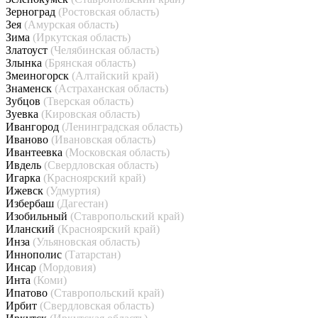
Зерноград
(Ростовская область)
Зея
(Амурская область)
Зима
(Иркутская область)
Златоуст
(Челябинская область)
Злынка
(Брянская область)
Змеиногорск
(Алтайский край)
Знаменск
(Астраханская область)
Зубцов
(Тверская область)
Зуевка
(Кировская область)
Ивангород
(Ленинградская область)
Иваново
(Ивановская область)
Ивантеевка
(Московская область)
Ивдель
(Свердловская область)
Игарка
(Красноярский край)
Ижевск
(Удмуртия)
Избербаш
(Дагестан)
Изобильный
(Ставропольский край)
Иланский
(Красноярский край)
Инза
(Ульяновская область)
Иннополис
(Татарстан)
Инсар
(Мордовия)
Инта
(Коми)
Ипатово
(Ставропольский край)
Ирбит
(Свердловская область)