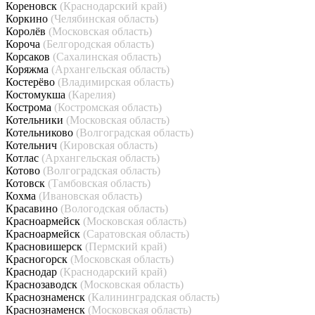
Кореновск
(Краснодарский край)
Коркино
(Челябинская область)
Королёв
(Московская область)
Короча
(Белгородская область)
Корсаков
(Сахалинская область)
Коряжма
(Архангельская область)
Костерёво
(Владимирская область)
Костомукша
(Карелия)
Кострома
(Костромская область)
Котельники
(Московская область)
Котельниково
(Волгоградская область)
Котельнич
(Кировская область)
Котлас
(Архангельская область)
Котово
(Волгоградская область)
Котовск
(Тамбовская область)
Кохма
(Ивановская область)
Красавино
(Вологодская область)
Красноармейск
(Московская область)
Красноармейск
(Саратовская область)
Красновишерск
(Пермский край)
Красногорск
(Московская область)
Краснодар
(Краснодарский край)
Краснозаводск
(Московская область)
Краснознаменск
(Калининградская область)
Краснознаменск
(Московская область)