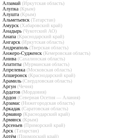
Алзамай
(Иркутская область)
Алупка
(Крым)
Алушта
(Крым)
Альметьевск
(Татарстан)
Амурск
(Хабаровский край)
Анадырь
(Чукотский АО)
Анапа
(Краснодарский край)
Ангарск
(Иркутская область)
Андреаполь
(Тверская область)
Анжеро-Судженск
(Кемеровская область)
Анива
(Сахалинская область)
Апатиты
(Мурманская область)
Апрелевка
(Московская область)
Апшеронск
(Краснодарский край)
Арамиль
(Свердловская область)
Аргун
(Чечня)
Ардатов
(Мордовия)
Ардон
(Северная Осетия — Алания)
Арзамас
(Нижегородская область)
Аркадак
(Саратовская область)
Армавир
(Краснодарский край)
Армянск
(Крым)
Арсеньев
(Приморский край)
Арск
(Татарстан)
Артём
(Приморский край)