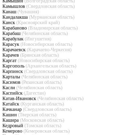
Камышин
(Волгоградская область)
Камышлов
(Свердловская область)
Канаш
(Чувашия)
Кандалакша
(Мурманская область)
Канск
(Красноярский край)
Карабаново
(Владимирская область)
Карабаш
(Челябинская область)
Карабулак
(Ингушетия)
Карасук
(Новосибирская область)
Карачаевск
(Карачаево-Черкесия)
Карачев
(Брянская область)
Каргат
(Новосибирская область)
Каргополь
(Архангельская область)
Карпинск
(Свердловская область)
Карталы
(Челябинская область)
Касимов
(Рязанская область)
Касли
(Челябинская область)
Каспийск
(Дагестан)
Катав-Ивановск
(Челябинская область)
Катайск
(Курганская область)
Качканар
(Свердловская область)
Кашин
(Тверская область)
Кашира
(Московская область)
Кедровый
(Томская область)
Кемерово
(Кемеровская область)