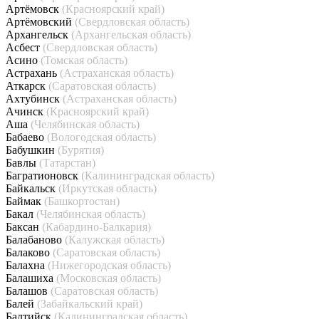
Артёмовск
(Красноярский край)
Артёмовский
(Свердловская область)
Архангельск
(Архангельская область)
Асбест
(Свердловская область)
Асино
(Томская область)
Астрахань
(Астраханская область)
Аткарск
(Саратовская область)
Ахтубинск
(Астраханская область)
Ачинск
(Красноярский край)
Аша
(Челябинская область)
Бабаево
(Вологодская область)
Бабушкин
(Бурятия)
Бавлы
(Татарстан)
Багратионовск
(Калининградская область)
Байкальск
(Иркутская область)
Баймак
(Башкортостан)
Бакал
(Челябинская область)
Баксан
(Кабардино-Балкария)
Балабаново
(Калужская область)
Балаково
(Саратовская область)
Балахна
(Нижегородская область)
Балашиха
(Московская область)
Балашов
(Саратовская область)
Балей
(Забайкальский край)
Балтийск
(Калининградская область)