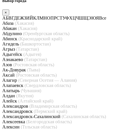
Выбор города
×
А
Б
В
Г
Д
Е
Ж
З
И
Й
К
Л
М
Н
О
П
Р
С
Т
У
Ф
Х
Ц
Ч
Ш
Щ
Э
Ю
Я
Все
Абаза
(Хакасия)
Абакан
(Хакасия)
Абдулино
(Оренбургская область)
Абинск
(Краснодарский край)
Агидель
(Башкортостан)
Агрыз
(Татарстан)
Адыгейск
(Адыгея)
Азнакаево
(Татарстан)
Азов
(Ростовская область)
Ак-Довурак
(Тыва)
Аксай
(Ростовская область)
Алагир
(Северная Осетия — Алания)
Алапаевск
(Свердловская область)
Алатырь
(Чувашия)
Алдан
(Якутия)
Алейск
(Алтайский край)
Александров
(Владимирская область)
Александровск
(Пермский край)
Александровск-Сахалинский
(Сахалинская область)
Алексеевка
(Белгородская область)
Алексин
(Тульская область)