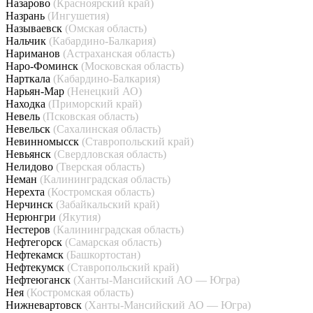
Назарово
(Красноярский край)
Назрань
(Ингушетия)
Называевск
(Омская область)
Нальчик
(Кабардино-Балкария)
Нариманов
(Астраханская область)
Наро-Фоминск
(Московская область)
Нарткала
(Кабардино-Балкария)
Нарьян-Мар
(Ненецкий АО)
Находка
(Приморский край)
Невель
(Псковская область)
Невельск
(Сахалинская область)
Невинномысск
(Ставропольский край)
Невьянск
(Свердловская область)
Нелидово
(Тверская область)
Неман
(Калининградская область)
Нерехта
(Костромская область)
Нерчинск
(Забайкальский край)
Нерюнгри
(Якутия)
Нестеров
(Калининградская область)
Нефтегорск
(Самарская область)
Нефтекамск
(Башкортостан)
Нефтекумск
(Ставропольский край)
Нефтеюганск
(Ханты-Мансийский АО — Югра)
Нея
(Костромская область)
Нижневартовск
(Ханты-Мансийский АО — Югра)