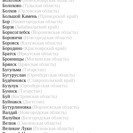
Болотное
(Новосибирская область)
Болохово
(Тульская область)
Болхов
(Орловская область)
Большой Камень
(Приморский край)
Бор
(Нижегородская область)
Борзя
(Забайкальский край)
Борисоглебск
(Воронежская область)
Боровичи
(Новгородская область)
Боровск
(Калужская область)
Бородино
(Красноярский край)
Братск
(Иркутская область)
Бронницы
(Московская область)
Брянск
(Брянская область)
Бугульма
(Татарстан)
Бугуруслан
(Оренбургская область)
Будённовск
(Ставропольский край)
Бузулук
(Оренбургская область)
Буинск
(Татарстан)
Буй
(Костромская область)
Буйнакск
(Дагестан)
Бутурлиновка
(Воронежская область)
Валдай
(Новгородская область)
Валуйки
(Белгородская область)
Велиж
(Смоленская область)
Великие Луки
(Псковская область)