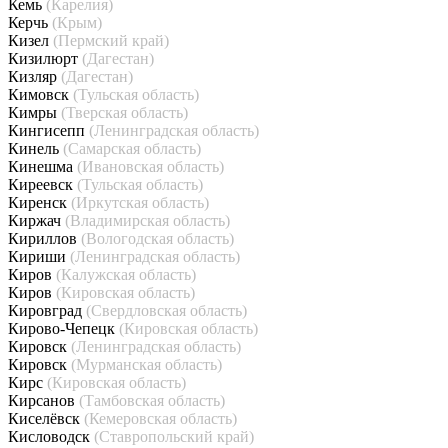
Кемь
(Карелия)
Керчь
(Крым)
Кизел
(Пермский край)
Кизилюрт
(Дагестан)
Кизляр
(Дагестан)
Кимовск
(Тульская область)
Кимры
(Тверская область)
Кингисепп
(Ленинградская область)
Кинель
(Самарская область)
Кинешма
(Ивановская область)
Киреевск
(Тульская область)
Киренск
(Иркутская область)
Киржач
(Владимирская область)
Кириллов
(Вологодская область)
Кириши
(Ленинградская область)
Киров
(Калужская область)
Киров
(Кировская область)
Кировград
(Свердловская область)
Кирово-Чепецк
(Кировская область)
Кировск
(Ленинградская область)
Кировск
(Мурманская область)
Кирс
(Кировская область)
Кирсанов
(Тамбовская область)
Киселёвск
(Кемеровская область)
Кисловодск
(Ставропольский край)