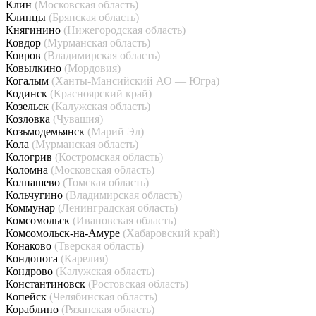
Клин
(Московская область)
Клинцы
(Брянская область)
Княгинино
(Нижегородская область)
Ковдор
(Мурманская область)
Ковров
(Владимирская область)
Ковылкино
(Мордовия)
Когалым
(Ханты-Мансийский АО — Югра)
Кодинск
(Красноярский край)
Козельск
(Калужская область)
Козловка
(Чувашия)
Козьмодемьянск
(Марий Эл)
Кола
(Мурманская область)
Кологрив
(Костромская область)
Коломна
(Московская область)
Колпашево
(Томская область)
Кольчугино
(Владимирская область)
Коммунар
(Ленинградская область)
Комсомольск
(Ивановская область)
Комсомольск-на-Амуре
(Хабаровский край)
Конаково
(Тверская область)
Кондопога
(Карелия)
Кондрово
(Калужская область)
Константиновск
(Ростовская область)
Копейск
(Челябинская область)
Кораблино
(Рязанская область)