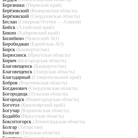
Березники
(Пермский край)
Берёзовский
(Кемеровская область)
Берёзовский
(Свердловская область)
Беслан
(Северная Осетия — Алания)
Бийск
(Алтайский край)
Бикин
(Хабаровский край)
Билибино
(Чукотский АО)
Биробиджан
(Еврейская АО)
Бирск
(Башкортостан)
Бирюсинск
(Иркутская область)
Бирюч
(Белгородская область)
Благовещенск
(Башкортостан)
Благовещенск
(Амурская область)
Благодарный
(Ставропольский край)
Бобров
(Воронежская область)
Богданович
(Свердловская область)
Богородицк
(Тульская область)
Богородск
(Нижегородская область)
Боготол
(Красноярский край)
Богучар
(Воронежская область)
Бодайбо
(Иркутская область)
Бокситогорск
(Ленинградская область)
Болгар
(Татарстан)
Бологое
(Тверская область)