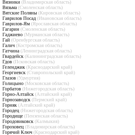
Вязники
(Владимирская область)
Вязьма
(Смоленская область)
Вятские Поляны
(Кировская область)
Гаврилов Посад
(Ивановская область)
Гаврилов-Ям
(Ярославская область)
Гагарин
(Смоленская область)
Гаджиево
(Мурманская область)
Гай
(Оренбургская область)
Галич
(Костромская область)
Гатчина
(Ленинградская область)
Гвардейск
(Калининградская область)
Гдов
(Псковская область)
Геленджик
(Краснодарский край)
Георгиевск
(Ставропольский край)
Глазов
(Удмуртия)
Голицыно
(Московская область)
Горбатов
(Нижегородская область)
Горно-Алтайск
(Алтайский край)
Горнозаводск
(Пермский край)
Горняк
(Алтайский край)
Городец
(Нижегородская область)
Городище
(Пензенская область)
Городовиковск
(Калмыкия)
Гороховец
(Владимирская область)
Горячий Ключ
(Краснодарский край)