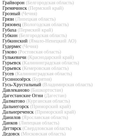
Грайворон
(Белгородская область)
Гремячинск
(Пермский край)
Грозный
(Чечня)
Грязи
(Липецкая область)
Грязовец
(Вологодская область)
Губаха
(Пермский край)
Губкин
(Белгородская область)
Губкинский
(Ямало-Ненецкий АО)
Гудермес
(Чечня)
Гуково
(Ростовская область)
Гулькевичи
(Краснодарский край)
Гурьевск
(Калининградская область)
Гурьевск
(Кемеровская область)
Гусев
(Калининградская область)
Гусиноозёрск
(Бурятия)
Гусь-Хрустальный
(Владимирская область)
Давлеканово
(Башкортостан)
Дагестанские Огни
(Дагестан)
Далматово
(Курганская область)
Дальнегорск
(Приморский край)
Дальнереченск
(Приморский край)
Данилов
(Ярославская область)
Данков
(Липецкая область)
Дегтярск
(Свердловская область)
Дедовск
(Московская область)