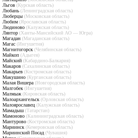
Льгов
(Курская область)
Любань
(Ленинградская область)
Люберцы
(Московская область)
Любим
(Ярославская область)
Людиново
(Калужская область)
Лянтор
(Ханты-Мансийский АО — Югра)
Магадан
(Магаданская область)
Магас
(Ингушетия)
Магнитогорск
(Челябинская область)
Майкоп
(Адыгея)
Майский
(Кабардино-Балкария)
Макаров
(Сахалинская область)
Макарьев
(Костромская область)
Макушино
(Курганская область)
Малая Вишера
(Новгородская область)
Малгобек
(Ингушетия)
Малмыж
(Кировская область)
Малоархангельск
(Орловская область)
Малоярославец
(Калужская область)
Мамадыш
(Татарстан)
Мамоново
(Калининградская область)
Мантурово
(Костромская область)
Мариинск
(Кемеровская область)
Мариинский Посад
(Чувашия)