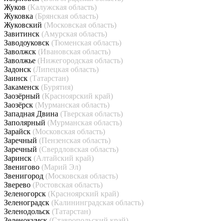
Жуков
(Калужская область)
Жуковка
(Брянская область)
Жуковский
(Московская область)
Завитинск
(Амурская область)
Заводоуковск
(Тюменская область)
Заволжск
(Ивановская область)
Заволжье
(Нижегородская область)
Задонск
(Липецкая область)
Заинск
(Татарстан)
Закаменск
(Бурятия)
Заозёрный
(Красноярский край)
Заозёрск
(Мурманская область)
Западная Двина
(Тверская область)
Заполярный
(Мурманская область)
Зарайск
(Московская область)
Заречный
(Пензенская область)
Заречный
(Свердловская область)
Заринск
(Алтайский край)
Звенигово
(Марий Эл)
Звенигород
(Московская область)
Зверево
(Ростовская область)
Зеленогорск
(Красноярский край)
Зеленоградск
(Калининградская область)
Зеленодольск
(Татарстан)
Зеленокумск
(Ставропольский край)