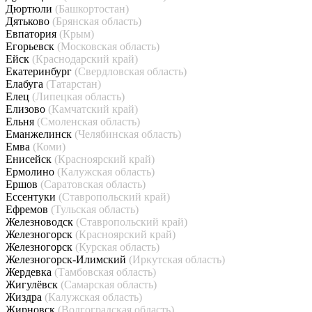
Дюртюли
(Башкортостан)
Дятьково
(Брянская область)
Евпатория
(Крым)
Егорьевск
(Московская область)
Ейск
(Краснодарский край)
Екатеринбург
(Свердловская область)
Елабуга
(Татарстан)
Елец
(Липецкая область)
Елизово
(Камчатский край)
Ельня
(Смоленская область)
Еманжелинск
(Челябинская область)
Емва
(Коми)
Енисейск
(Красноярский край)
Ермолино
(Калужская область)
Ершов
(Саратовская область)
Ессентуки
(Ставропольский край)
Ефремов
(Тульская область)
Железноводск
(Ставропольский край)
Железногорск
(Красноярский край)
Железногорск
(Курская область)
Железногорск-Илимский
(Иркутская область)
Жердевка
(Тамбовская область)
Жигулёвск
(Самарская область)
Жиздра
(Калужская область)
Жирновск
(Волгоградская область)