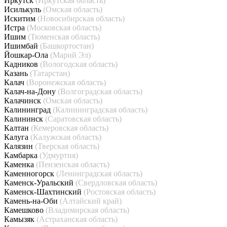
Иркутск
(Иркутская область)
Исилькуль
(Омская область)
Искитим
(Новосибирская область)
Истра
(Московская область)
Ишим
(Тюменская область)
Ишимбай
(Башкортостан)
Йошкар-Ола
(Марий Эл)
Кадников
(Вологодская область)
Казань
(Татарстан)
Калач
(Воронежская область)
Калач-на-Дону
(Волгоградская область)
Калачинск
(Омская область)
Калининград
(Калининградская область)
Калининск
(Саратовская область)
Калтан
(Кемеровская область)
Калуга
(Калужская область)
Калязин
(Тверская область)
Камбарка
(Удмуртия)
Каменка
(Пензенская область)
Каменногорск
(Ленинградская область)
Каменск-Уральский
(Свердловская область)
Каменск-Шахтинский
(Ростовская область)
Камень-на-Оби
(Алтайский край)
Камешково
(Владимирская область)
Камызяк
(Астраханская область)