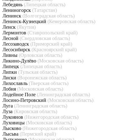
Лебедянь
(Липецкая область)
Лениногорск
(Татарстан)
Ленинск
(Волгоградская область)
Ленинск-Кузнецкий
(Кемеровская область)
Ленск
(Якутия)
Лермонтов
(Ставропольский край)
Лесной
(Свердловская область)
Лесозаводск
(Приморский край)
Лесосибирск
(Красноярский край)
Ливны
(Орловская область)
Ликино-Дулёво
(Московская область)
Липецк
(Липецкая область)
Липки
(Тульская область)
Лиски
(Воронежская область)
Лихославль
(Тверская область)
Лобня
(Московская область)
Лодейное Поле
(Ленинградская область)
Лосино-Петровский
(Московская область)
Луга
(Ленинградская область)
Луза
(Кировская область)
Лукоянов
(Нижегородская область)
Луховицы
(Московская область)
Лысково
(Нижегородская область)
Лысьва
(Пермский край)
Лыткарино
(Московская область)