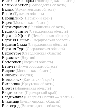
Великий Новгород
(Новгородская область)
Великий Устюг
(Вологодская область)
Вельск
(Архангельская область)
Венёв
(Тульская область)
Верещагино
(Пермский край)
Верея
(Московская область)
Верхнеуральск
(Челябинская область)
Верхний Тагил
(Свердловская область)
Верхний Уфалей
(Челябинская область)
Верхняя Пышма
(Свердловская область)
Верхняя Салда
(Свердловская область)
Верхняя Тура
(Свердловская область)
Верхотурье
(Свердловская область)
Верхоянск
(Якутия)
Весьегонск
(Тверская область)
Ветлуга
(Нижегородская область)
Видное
(Московская область)
Вилюйск
(Якутия)
Вилючинск
(Камчатский край)
Вихоревка
(Иркутская область)
Вичуга
(Ивановская область)
Владивосток
(Приморский край)
Владикавказ
(Северная Осетия — Алания)
Владимир
(Владимирская область)
Волгоград
(Волгоградская область)