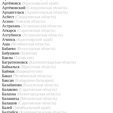
Артёмовск
(Красноярский край)
Артёмовский
(Свердловская область)
Архангельск
(Архангельская область)
Асбест
(Свердловская область)
Асино
(Томская область)
Астрахань
(Астраханская область)
Аткарск
(Саратовская область)
Ахтубинск
(Астраханская область)
Ачинск
(Красноярский край)
Аша
(Челябинская область)
Бабаево
(Вологодская область)
Бабушкин
(Бурятия)
Бавлы
(Татарстан)
Багратионовск
(Калининградская область)
Байкальск
(Иркутская область)
Баймак
(Башкортостан)
Бакал
(Челябинская область)
Баксан
(Кабардино-Балкария)
Балабаново
(Калужская область)
Балаково
(Саратовская область)
Балахна
(Нижегородская область)
Балашиха
(Московская область)
Балашов
(Саратовская область)
Балей
(Забайкальский край)
Балтийск
(Калининградская область)