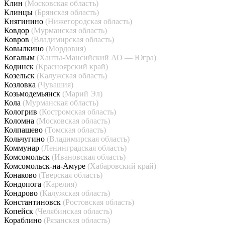
Клин
(Московская область)
Клинцы
(Брянская область)
Княгинино
(Нижегородская область)
Ковдор
(Мурманская область)
Ковров
(Владимирская область)
Ковылкино
(Мордовия)
Когалым
(Ханты-Мансийский АО — Югра)
Кодинск
(Красноярский край)
Козельск
(Калужская область)
Козловка
(Чувашия)
Козьмодемьянск
(Марий Эл)
Кола
(Мурманская область)
Кологрив
(Костромская область)
Коломна
(Московская область)
Колпашево
(Томская область)
Кольчугино
(Владимирская область)
Коммунар
(Ленинградская область)
Комсомольск
(Ивановская область)
Комсомольск-на-Амуре
(Хабаровский край)
Конаково
(Тверская область)
Кондопога
(Карелия)
Кондрово
(Калужская область)
Константиновск
(Ростовская область)
Копейск
(Челябинская область)
Кораблино
(Рязанская область)