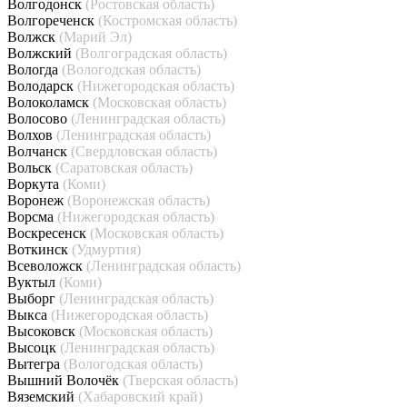
Волгодонск
(Ростовская область)
Волгореченск
(Костромская область)
Волжск
(Марий Эл)
Волжский
(Волгоградская область)
Вологда
(Вологодская область)
Володарск
(Нижегородская область)
Волоколамск
(Московская область)
Волосово
(Ленинградская область)
Волхов
(Ленинградская область)
Волчанск
(Свердловская область)
Вольск
(Саратовская область)
Воркута
(Коми)
Воронеж
(Воронежская область)
Ворсма
(Нижегородская область)
Воскресенск
(Московская область)
Воткинск
(Удмуртия)
Всеволожск
(Ленинградская область)
Вуктыл
(Коми)
Выборг
(Ленинградская область)
Выкса
(Нижегородская область)
Высоковск
(Московская область)
Высоцк
(Ленинградская область)
Вытегра
(Вологодская область)
Вышний Волочёк
(Тверская область)
Вяземский
(Хабаровский край)