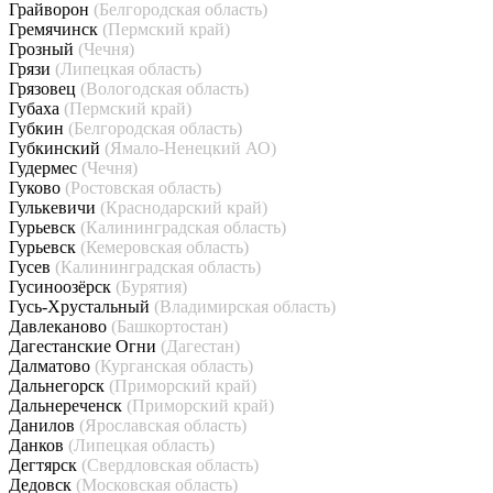
Грайворон
(Белгородская область)
Гремячинск
(Пермский край)
Грозный
(Чечня)
Грязи
(Липецкая область)
Грязовец
(Вологодская область)
Губаха
(Пермский край)
Губкин
(Белгородская область)
Губкинский
(Ямало-Ненецкий АО)
Гудермес
(Чечня)
Гуково
(Ростовская область)
Гулькевичи
(Краснодарский край)
Гурьевск
(Калининградская область)
Гурьевск
(Кемеровская область)
Гусев
(Калининградская область)
Гусиноозёрск
(Бурятия)
Гусь-Хрустальный
(Владимирская область)
Давлеканово
(Башкортостан)
Дагестанские Огни
(Дагестан)
Далматово
(Курганская область)
Дальнегорск
(Приморский край)
Дальнереченск
(Приморский край)
Данилов
(Ярославская область)
Данков
(Липецкая область)
Дегтярск
(Свердловская область)
Дедовск
(Московская область)