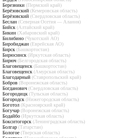
Березники
(Пермский край)
Берёзовский
(Кемеровская область)
Берёзовский
(Свердловская область)
Беслан
(Северная Осетия — Алания)
Бийск
(Алтайский край)
Бикин
(Хабаровский край)
Билибино
(Чукотский АО)
Биробиджан
(Еврейская АО)
Бирск
(Башкортостан)
Бирюсинск
(Иркутская область)
Бирюч
(Белгородская область)
Благовещенск
(Башкортостан)
Благовещенск
(Амурская область)
Благодарный
(Ставропольский край)
Бобров
(Воронежская область)
Богданович
(Свердловская область)
Богородицк
(Тульская область)
Богородск
(Нижегородская область)
Боготол
(Красноярский край)
Богучар
(Воронежская область)
Бодайбо
(Иркутская область)
Бокситогорск
(Ленинградская область)
Болгар
(Татарстан)
Бологое
(Тверская область)