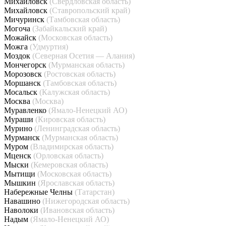
Михайловск
(Свердловская область)
Михайловск
(Ставропольский край)
Мичуринск
(Тамбовская область)
Могоча
(Забайкальский край)
Можайск
(Московская область)
Можга
(Удмуртия)
Моздок
(Северная Осетия — Алания)
Мончегорск
(Мурманская область)
Морозовск
(Ростовская область)
Моршанск
(Тамбовская область)
Мосальск
(Калужская область)
Москва
(Москва)
Муравленко
(Ямало-Ненецкий АО)
Мураши
(Кировская область)
Мурино
(Ленинградская область)
Мурманск
(Мурманская область)
Муром
(Владимирская область)
Мценск
(Орловская область)
Мыски
(Кемеровская область)
Мытищи
(Московская область)
Мышкин
(Ярославская область)
Набережные Челны
(Татарстан)
Навашино
(Нижегородская область)
Наволоки
(Ивановская область)
Надым
(Ямало-Ненецкий АО)