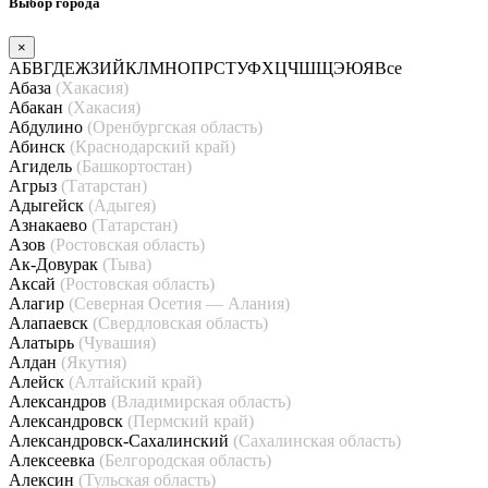
Выбор города
×
А
Б
В
Г
Д
Е
Ж
З
И
Й
К
Л
М
Н
О
П
Р
С
Т
У
Ф
Х
Ц
Ч
Ш
Щ
Э
Ю
Я
Все
Абаза
(Хакасия)
Абакан
(Хакасия)
Абдулино
(Оренбургская область)
Абинск
(Краснодарский край)
Агидель
(Башкортостан)
Агрыз
(Татарстан)
Адыгейск
(Адыгея)
Азнакаево
(Татарстан)
Азов
(Ростовская область)
Ак-Довурак
(Тыва)
Аксай
(Ростовская область)
Алагир
(Северная Осетия — Алания)
Алапаевск
(Свердловская область)
Алатырь
(Чувашия)
Алдан
(Якутия)
Алейск
(Алтайский край)
Александров
(Владимирская область)
Александровск
(Пермский край)
Александровск-Сахалинский
(Сахалинская область)
Алексеевка
(Белгородская область)
Алексин
(Тульская область)