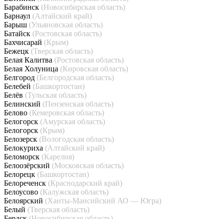
Барабинск
(Новосибирская область)
Барнаул
(Алтайский край)
Барыш
(Ульяновская область)
Батайск
(Ростовская область)
Бахчисарай
(Крым)
Бежецк
(Тверская область)
Белая Калитва
(Ростовская область)
Белая Холуница
(Кировская область)
Белгород
(Белгородская область)
Белебей
(Башкортостан)
Белёв
(Тульская область)
Белинский
(Пензенская область)
Белово
(Кемеровская область)
Белогорск
(Амурская область)
Белогорск
(Крым)
Белозерск
(Вологодская область)
Белокуриха
(Алтайский край)
Беломорск
(Карелия)
Белоозёрский
(Московская область)
Белорецк
(Башкортостан)
Белореченск
(Краснодарский край)
Белоусово
(Калужская область)
Белоярский
(Ханты-Мансийский АО — Югра)
Белый
(Тверская область)
Бердск
(Новосибирская область)