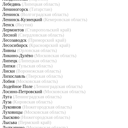
Лебедянь
(Липецкая область)
Лениногорск
(Татарстан)
Ленинск
(Волгоградская область)
Ленинск-Кузнецкий
(Кемеровская область)
Ленск
(Якутия)
Лермонтов
(Ставропольский край)
Лесной
(Свердловская область)
Лесозаводск
(Приморский край)
Лесосибирск
(Красноярский край)
Ливны
(Орловская область)
Ликино-Дулёво
(Московская область)
Липецк
(Липецкая область)
Липки
(Тульская область)
Лиски
(Воронежская область)
Лихославль
(Тверская область)
Лобня
(Московская область)
Лодейное Поле
(Ленинградская область)
Лосино-Петровский
(Московская область)
Луга
(Ленинградская область)
Луза
(Кировская область)
Лукоянов
(Нижегородская область)
Луховицы
(Московская область)
Лысково
(Нижегородская область)
Лысьва
(Пермский край)
Лыткарино
(Московская область)