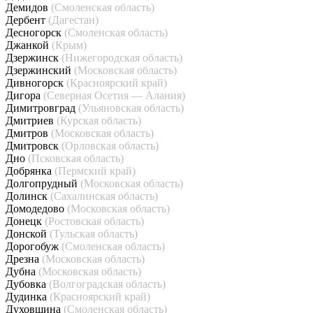
Демидов
(Смоленская область)
Дербент
(Дагестан)
Десногорск
(Смоленская область)
Джанкой
(Крым)
Дзержинск
(Нижегородская область)
Дзержинский
(Московская область)
Дивногорск
(Красноярский край)
Дигора
(Северная Осетия — Алания)
Димитровград
(Ульяновская область)
Дмитриев
(Курская область)
Дмитров
(Московская область)
Дмитровск
(Орловская область)
Дно
(Псковская область)
Добрянка
(Пермский край)
Долгопрудный
(Московская область)
Долинск
(Сахалинская область)
Домодедово
(Московская область)
Донецк
(Ростовская область)
Донской
(Тульская область)
Дорогобуж
(Смоленская область)
Дрезна
(Московская область)
Дубна
(Московская область)
Дубовка
(Волгоградская область)
Дудинка
(Красноярский край)
Духовщина
(Смоленская область)