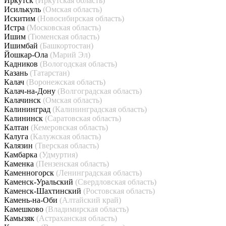
Иркутск
(Иркутская область)
Исилькуль
(Омская область)
Искитим
(Новосибирская область)
Истра
(Московская область)
Ишим
(Тюменская область)
Ишимбай
(Башкортостан)
Йошкар-Ола
(Марий Эл)
Кадников
(Вологодская область)
Казань
(Татарстан)
Калач
(Воронежская область)
Калач-на-Дону
(Волгоградская область)
Калачинск
(Омская область)
Калининград
(Калининградская область)
Калининск
(Саратовская область)
Калтан
(Кемеровская область)
Калуга
(Калужская область)
Калязин
(Тверская область)
Камбарка
(Удмуртия)
Каменка
(Пензенская область)
Каменногорск
(Ленинградская область)
Каменск-Уральский
(Свердловская область)
Каменск-Шахтинский
(Ростовская область)
Камень-на-Оби
(Алтайский край)
Камешково
(Владимирская область)
Камызяк
(Астраханская область)