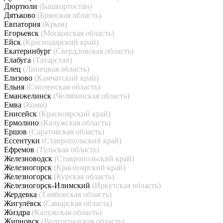
Дюртюли
(Башкортостан)
Дятьково
(Брянская область)
Евпатория
(Крым)
Егорьевск
(Московская область)
Ейск
(Краснодарский край)
Екатеринбург
(Свердловская область)
Елабуга
(Татарстан)
Елец
(Липецкая область)
Елизово
(Камчатский край)
Ельня
(Смоленская область)
Еманжелинск
(Челябинская область)
Емва
(Коми)
Енисейск
(Красноярский край)
Ермолино
(Калужская область)
Ершов
(Саратовская область)
Ессентуки
(Ставропольский край)
Ефремов
(Тульская область)
Железноводск
(Ставропольский край)
Железногорск
(Красноярский край)
Железногорск
(Курская область)
Железногорск-Илимский
(Иркутская область)
Жердевка
(Тамбовская область)
Жигулёвск
(Самарская область)
Жиздра
(Калужская область)
Жирновск
(Волгоградская область)