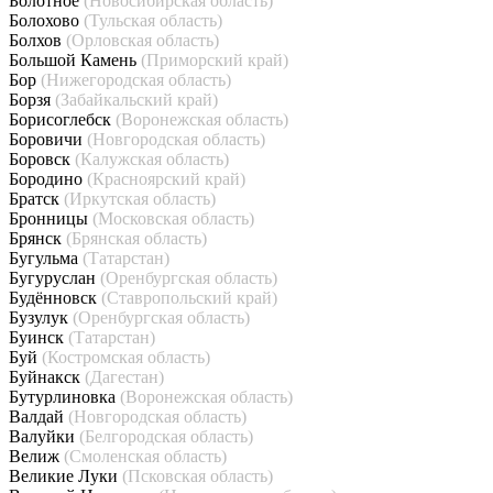
Болотное
(Новосибирская область)
Болохово
(Тульская область)
Болхов
(Орловская область)
Большой Камень
(Приморский край)
Бор
(Нижегородская область)
Борзя
(Забайкальский край)
Борисоглебск
(Воронежская область)
Боровичи
(Новгородская область)
Боровск
(Калужская область)
Бородино
(Красноярский край)
Братск
(Иркутская область)
Бронницы
(Московская область)
Брянск
(Брянская область)
Бугульма
(Татарстан)
Бугуруслан
(Оренбургская область)
Будённовск
(Ставропольский край)
Бузулук
(Оренбургская область)
Буинск
(Татарстан)
Буй
(Костромская область)
Буйнакск
(Дагестан)
Бутурлиновка
(Воронежская область)
Валдай
(Новгородская область)
Валуйки
(Белгородская область)
Велиж
(Смоленская область)
Великие Луки
(Псковская область)