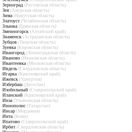
Зерноград
(Ростовская область)
Зея
(Амурская область)
Зима
(Иркутская область)
Златоуст
(Челябинская область)
Злынка
(Брянская область)
Змеиногорск
(Алтайский край)
Знаменск
(Астраханская область)
Зубцов
(Тверская область)
Зуевка
(Кировская область)
Ивангород
(Ленинградская область)
Иваново
(Ивановская область)
Ивантеевка
(Московская область)
Ивдель
(Свердловская область)
Игарка
(Красноярский край)
Ижевск
(Удмуртия)
Избербаш
(Дагестан)
Изобильный
(Ставропольский край)
Иланский
(Красноярский край)
Инза
(Ульяновская область)
Иннополис
(Татарстан)
Инсар
(Мордовия)
Инта
(Коми)
Ипатово
(Ставропольский край)
Ирбит
(Свердловская область)