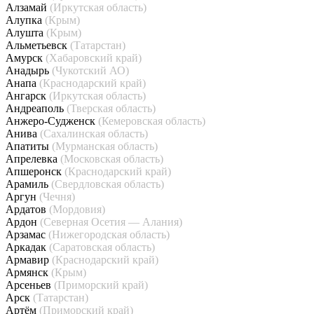
Алзамай
(Иркутская область)
Алупка
(Крым)
Алушта
(Крым)
Альметьевск
(Татарстан)
Амурск
(Хабаровский край)
Анадырь
(Чукотский АО)
Анапа
(Краснодарский край)
Ангарск
(Иркутская область)
Андреаполь
(Тверская область)
Анжеро-Судженск
(Кемеровская область)
Анива
(Сахалинская область)
Апатиты
(Мурманская область)
Апрелевка
(Московская область)
Апшеронск
(Краснодарский край)
Арамиль
(Свердловская область)
Аргун
(Чечня)
Ардатов
(Мордовия)
Ардон
(Северная Осетия — Алания)
Арзамас
(Нижегородская область)
Аркадак
(Саратовская область)
Армавир
(Краснодарский край)
Армянск
(Крым)
Арсеньев
(Приморский край)
Арск
(Татарстан)
Артём
(Приморский край)