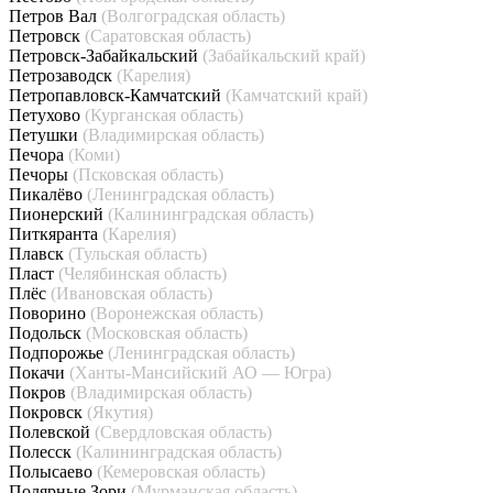
Петров Вал
(Волгоградская область)
Петровск
(Саратовская область)
Петровск-Забайкальский
(Забайкальский край)
Петрозаводск
(Карелия)
Петропавловск-Камчатский
(Камчатский край)
Петухово
(Курганская область)
Петушки
(Владимирская область)
Печора
(Коми)
Печоры
(Псковская область)
Пикалёво
(Ленинградская область)
Пионерский
(Калининградская область)
Питкяранта
(Карелия)
Плавск
(Тульская область)
Пласт
(Челябинская область)
Плёс
(Ивановская область)
Поворино
(Воронежская область)
Подольск
(Московская область)
Подпорожье
(Ленинградская область)
Покачи
(Ханты-Мансийский АО — Югра)
Покров
(Владимирская область)
Покровск
(Якутия)
Полевской
(Свердловская область)
Полесск
(Калининградская область)
Полысаево
(Кемеровская область)
Полярные Зори
(Мурманская область)