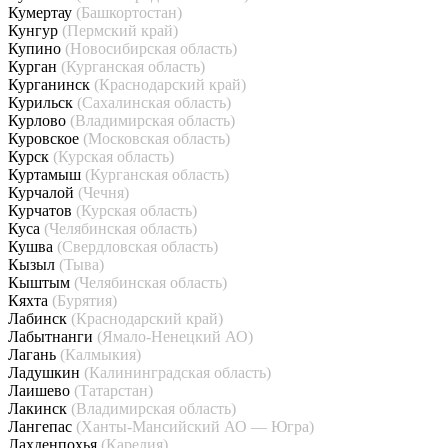
Кумертау
(Башкортостан)
Кунгур
(Пермский край)
Купино
(Новосибирская область)
Курган
(Курганская область)
Курганинск
(Краснодарский край)
Курильск
(Сахалинская область)
Курлово
(Владимирская область)
Куровское
(Московская область)
Курск
(Курская область)
Куртамыш
(Курганская область)
Курчалой
(Чечня)
Курчатов
(Курская область)
Куса
(Челябинская область)
Кушва
(Свердловская область)
Кызыл
(Тыва)
Кыштым
(Челябинская область)
Кяхта
(Бурятия)
Лабинск
(Краснодарский край)
Лабытнанги
(Ямало-Ненецкий АО)
Лагань
(Калмыкия)
Ладушкин
(Калининградская область)
Лаишево
(Татарстан)
Лакинск
(Владимирская область)
Лангепас
(Ханты-Мансийский АО — Югра)
Лахденпохья
(Карелия)