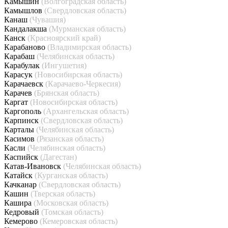
Камышин
(Волгоградская область)
Камышлов
(Свердловская область)
Канаш
(Чувашия)
Кандалакша
(Мурманская область)
Канск
(Красноярский край)
Карабаново
(Владимирская область)
Карабаш
(Челябинская область)
Карабулак
(Ингушетия)
Карасук
(Новосибирская область)
Карачаевск
(Карачаево-Черкесия)
Карачев
(Брянская область)
Каргат
(Новосибирская область)
Каргополь
(Архангельская область)
Карпинск
(Свердловская область)
Карталы
(Челябинская область)
Касимов
(Рязанская область)
Касли
(Челябинская область)
Каспийск
(Дагестан)
Катав-Ивановск
(Челябинская область)
Катайск
(Курганская область)
Качканар
(Свердловская область)
Кашин
(Тверская область)
Кашира
(Московская область)
Кедровый
(Томская область)
Кемерово
(Кемеровская область)