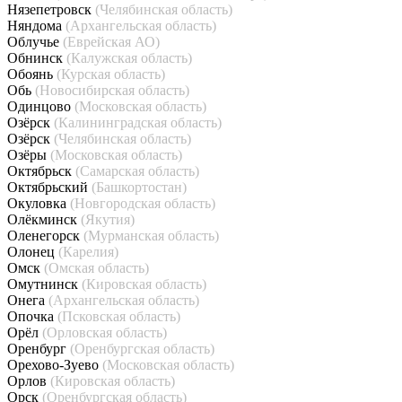
Нязепетровск
(Челябинская область)
Няндома
(Архангельская область)
Облучье
(Еврейская АО)
Обнинск
(Калужская область)
Обоянь
(Курская область)
Обь
(Новосибирская область)
Одинцово
(Московская область)
Озёрск
(Калининградская область)
Озёрск
(Челябинская область)
Озёры
(Московская область)
Октябрьск
(Самарская область)
Октябрьский
(Башкортостан)
Окуловка
(Новгородская область)
Олёкминск
(Якутия)
Оленегорск
(Мурманская область)
Олонец
(Карелия)
Омск
(Омская область)
Омутнинск
(Кировская область)
Онега
(Архангельская область)
Опочка
(Псковская область)
Орёл
(Орловская область)
Оренбург
(Оренбургская область)
Орехово-Зуево
(Московская область)
Орлов
(Кировская область)
Орск
(Оренбургская область)