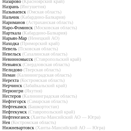
Назарово
(Красноярский край)
Назрань
(Ингушетия)
Называевск
(Омская область)
Нальчик
(Кабардино-Балкария)
Нариманов
(Астраханская область)
Наро-Фоминск
(Московская область)
Нарткала
(Кабардино-Балкария)
Нарьян-Мар
(Ненецкий АО)
Находка
(Приморский край)
Невель
(Псковская область)
Невельск
(Сахалинская область)
Невинномысск
(Ставропольский край)
Невьянск
(Свердловская область)
Нелидово
(Тверская область)
Неман
(Калининградская область)
Нерехта
(Костромская область)
Нерчинск
(Забайкальский край)
Нерюнгри
(Якутия)
Нестеров
(Калининградская область)
Нефтегорск
(Самарская область)
Нефтекамск
(Башкортостан)
Нефтекумск
(Ставропольский край)
Нефтеюганск
(Ханты-Мансийский АО — Югра)
Нея
(Костромская область)
Нижневартовск
(Ханты-Мансийский АО — Югра)