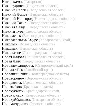
Нижнекамск
(Татарстан)
Нижнеудинск
(Иркутская область)
Нижние Серги
(Свердловская область)
Нижний Ломов
(Пензенская область)
Нижний Новгород
(Нижегородская область)
Нижний Тагил
(Свердловская область)
Нижняя Салда
(Свердловская область)
Нижняя Тура
(Свердловская область)
Николаевск
(Волгоградская область)
Николаевск-на-Амуре
(Хабаровский край)
Никольск
(Вологодская область)
Никольск
(Пензенская область)
Никольское
(Ленинградская область)
Новая Ладога
(Ленинградская область)
Новая Ляля
(Свердловская область)
Новоалександровск
(Ставропольский край)
Новоалтайск
(Алтайский край)
Новоаннинский
(Волгоградская область)
Нововоронеж
(Воронежская область)
Новодвинск
(Архангельская область)
Новозыбков
(Брянская область)
Новокубанск
(Краснодарский край)
Новокузнецк
(Кемеровская область)
Новокуйбышевск
(Самарская область)
Новомичуринск
(Рязанская область)