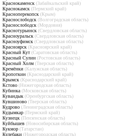
Краснокаменск
(Забайкальский край)
Краснокамск
(Пермский край)
Красноперекопск
(Крым)
Краснослободск
(Волгоградская область)
Краснослободск
(Мордовия)
Краснотурьинск
(Свердловская область)
Красноуральск
(Свердловская область)
Красноуфимск
(Свердловская область)
Красноярск
(Красноярский край)
Красный Кут
(Саратовская область)
Красный Сулин
(Ростовская область)
Красный Холм
(Тверская область)
Кремёнки
(Калужская область)
Кропоткин
(Краснодарский край)
Крымск
(Краснодарский край)
Кстово
(Нижегородская область)
Кубинка
(Московская область)
Кувандык
(Оренбургская область)
Кувшиново
(Тверская область)
Кудрово
(Ленинградская область)
Кудымкар
(Пермский край)
Кузнецк
(Пензенская область)
Куйбышев
(Новосибирская область)
Кукмор
(Татарстан)
Кулебаки
(Нижегородская область)