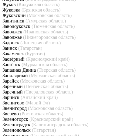
Жуков
(Калужская область)
Жуковка
(Брянская область)
Жуковский
(Московская область)
Завитинск
(Амурская область)
Заводоуковск
(Тюменская область)
Заволжск
(Ивановская область)
Заволжье
(Нижегородская область)
Задонск
(Липецкая область)
Заинск
(Татарстан)
Закаменск
(Бурятия)
Заозёрный
(Красноярский край)
Заозёрск
(Мурманская область)
Западная Двина
(Тверская область)
Заполярный
(Мурманская область)
Зарайск
(Московская область)
Заречный
(Пензенская область)
Заречный
(Свердловская область)
Заринск
(Алтайский край)
Звенигово
(Марий Эл)
Звенигород
(Московская область)
Зверево
(Ростовская область)
Зеленогорск
(Красноярский край)
Зеленоградск
(Калининградская область)
Зеленодольск
(Татарстан)
Зеленокумск
(Ставропольский край)