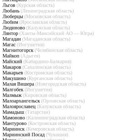
Льгов
(Курская область)
Любань
(Ленинградская область)
Люберцы
(Московская область)
Любим
(Ярославская область)
Людиново
(Калужская область)
Лянтор
(Ханты-Мансийский АО — Югра)
Магадан
(Магаданская область)
Магас
(Ингушетия)
Магнитогорск
(Челябинская область)
Майкоп
(Адыгея)
Майский
(Кабардино-Балкария)
Макаров
(Сахалинская область)
Макарьев
(Костромская область)
Макушино
(Курганская область)
Малая Вишера
(Новгородская область)
Малгобек
(Ингушетия)
Малмыж
(Кировская область)
Малоархангельск
(Орловская область)
Малоярославец
(Калужская область)
Мамадыш
(Татарстан)
Мамоново
(Калининградская область)
Мантурово
(Костромская область)
Мариинск
(Кемеровская область)
Мариинский Посад
(Чувашия)