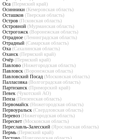
Оса
(Пермский край)
Осинники
(Кемеровская область)
Осташков
(Тверская область)
Остров
(Псковская область)
Островной
(Мурманская область)
Острогожск
(Воронежская область)
Отрадное
(Ленинградская область)
Отрадный
(Самарская область)
Оха
(Сахалинская область)
Оханск
(Пермский край)
Очёр
(Пермский край)
Павлово
(Нижегородская область)
Павловск
(Воронежская область)
Павловский Посад
(Московская область)
Палласовка
(Волгоградская область)
Партизанск
(Приморский край)
Певек
(Чукотский АО)
Пенза
(Пензенская область)
Первомайск
(Нижегородская область)
Первоуральск
(Свердловская область)
Перевоз
(Нижегородская область)
Пересвет
(Московская область)
Переславль-Залесский
(Ярославская область)
Пермь
(Пермский край)
Пестово
(Новгородская область)