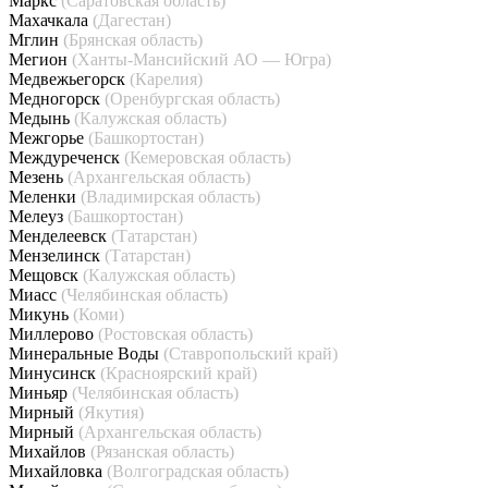
Маркс
(Саратовская область)
Махачкала
(Дагестан)
Мглин
(Брянская область)
Мегион
(Ханты-Мансийский АО — Югра)
Медвежьегорск
(Карелия)
Медногорск
(Оренбургская область)
Медынь
(Калужская область)
Межгорье
(Башкортостан)
Междуреченск
(Кемеровская область)
Мезень
(Архангельская область)
Меленки
(Владимирская область)
Мелеуз
(Башкортостан)
Менделеевск
(Татарстан)
Мензелинск
(Татарстан)
Мещовск
(Калужская область)
Миасс
(Челябинская область)
Микунь
(Коми)
Миллерово
(Ростовская область)
Минеральные Воды
(Ставропольский край)
Минусинск
(Красноярский край)
Миньяр
(Челябинская область)
Мирный
(Якутия)
Мирный
(Архангельская область)
Михайлов
(Рязанская область)
Михайловка
(Волгоградская область)