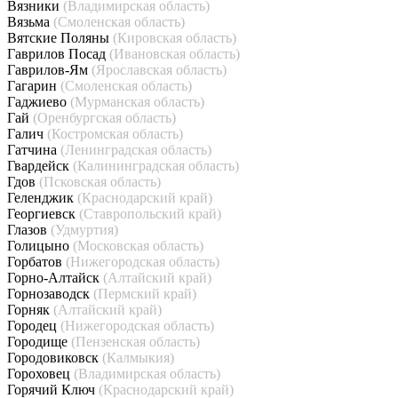
Вязники
(Владимирская область)
Вязьма
(Смоленская область)
Вятские Поляны
(Кировская область)
Гаврилов Посад
(Ивановская область)
Гаврилов-Ям
(Ярославская область)
Гагарин
(Смоленская область)
Гаджиево
(Мурманская область)
Гай
(Оренбургская область)
Галич
(Костромская область)
Гатчина
(Ленинградская область)
Гвардейск
(Калининградская область)
Гдов
(Псковская область)
Геленджик
(Краснодарский край)
Георгиевск
(Ставропольский край)
Глазов
(Удмуртия)
Голицыно
(Московская область)
Горбатов
(Нижегородская область)
Горно-Алтайск
(Алтайский край)
Горнозаводск
(Пермский край)
Горняк
(Алтайский край)
Городец
(Нижегородская область)
Городище
(Пензенская область)
Городовиковск
(Калмыкия)
Гороховец
(Владимирская область)
Горячий Ключ
(Краснодарский край)