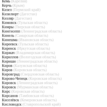
Кемь
(Карелия)
Керчь
(Крым)
Кизел
(Пермский край)
Кизилюрт
(Дагестан)
Кизляр
(Дагестан)
Кимовск
(Тульская область)
Кимры
(Тверская область)
Кингисепп
(Ленинградская область)
Кинель
(Самарская область)
Кинешма
(Ивановская область)
Киреевск
(Тульская область)
Киренск
(Иркутская область)
Киржач
(Владимирская область)
Кириллов
(Вологодская область)
Кириши
(Ленинградская область)
Киров
(Калужская область)
Киров
(Кировская область)
Кировград
(Свердловская область)
Кирово-Чепецк
(Кировская область)
Кировск
(Ленинградская область)
Кировск
(Мурманская область)
Кирс
(Кировская область)
Кирсанов
(Тамбовская область)
Киселёвск
(Кемеровская область)
Кисловодск
(Ставропольский край)