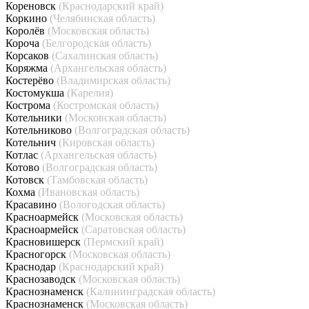
Кореновск
(Краснодарский край)
Коркино
(Челябинская область)
Королёв
(Московская область)
Короча
(Белгородская область)
Корсаков
(Сахалинская область)
Коряжма
(Архангельская область)
Костерёво
(Владимирская область)
Костомукша
(Карелия)
Кострома
(Костромская область)
Котельники
(Московская область)
Котельниково
(Волгоградская область)
Котельнич
(Кировская область)
Котлас
(Архангельская область)
Котово
(Волгоградская область)
Котовск
(Тамбовская область)
Кохма
(Ивановская область)
Красавино
(Вологодская область)
Красноармейск
(Московская область)
Красноармейск
(Саратовская область)
Красновишерск
(Пермский край)
Красногорск
(Московская область)
Краснодар
(Краснодарский край)
Краснозаводск
(Московская область)
Краснознаменск
(Калининградская область)
Краснознаменск
(Московская область)