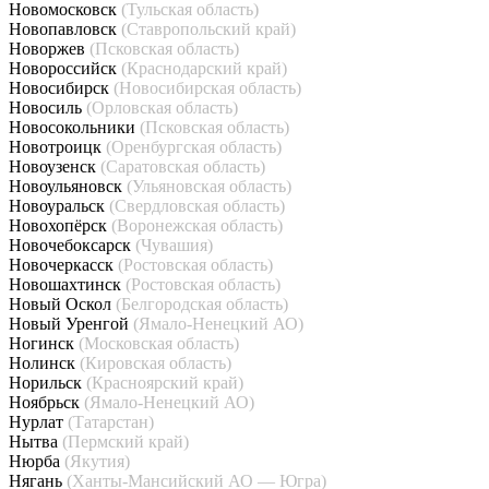
Новомосковск
(Тульская область)
Новопавловск
(Ставропольский край)
Новоржев
(Псковская область)
Новороссийск
(Краснодарский край)
Новосибирск
(Новосибирская область)
Новосиль
(Орловская область)
Новосокольники
(Псковская область)
Новотроицк
(Оренбургская область)
Новоузенск
(Саратовская область)
Новоульяновск
(Ульяновская область)
Новоуральск
(Свердловская область)
Новохопёрск
(Воронежская область)
Новочебоксарск
(Чувашия)
Новочеркасск
(Ростовская область)
Новошахтинск
(Ростовская область)
Новый Оскол
(Белгородская область)
Новый Уренгой
(Ямало-Ненецкий АО)
Ногинск
(Московская область)
Нолинск
(Кировская область)
Норильск
(Красноярский край)
Ноябрьск
(Ямало-Ненецкий АО)
Нурлат
(Татарстан)
Нытва
(Пермский край)
Нюрба
(Якутия)
Нягань
(Ханты-Мансийский АО — Югра)